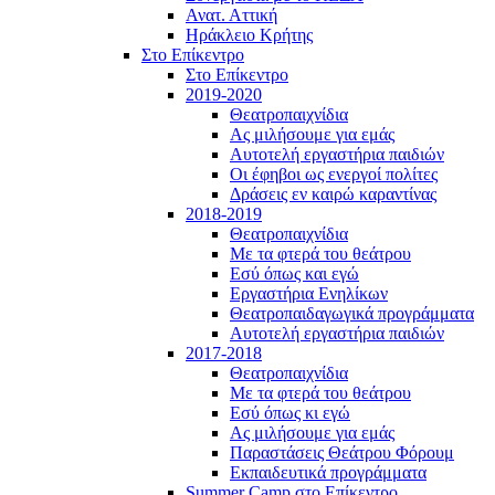
Ανατ. Αττική
Ηράκλειο Κρήτης
Στο Επίκεντρο
Στο Επίκεντρο
2019-2020
Θεατροπαιχνίδια
Ας μιλήσουμε για εμάς
Αυτοτελή εργαστήρια παιδιών
Οι έφηβοι ως ενεργοί πολίτες
Δράσεις εν καιρώ καραντίνας
2018-2019
Θεατροπαιχνίδια
Με τα φτερά του θεάτρου
Εσύ όπως και εγώ
Εργαστήρια Ενηλίκων
Θεατροπαιδαγωγικά προγράμματα
Αυτοτελή εργαστήρια παιδιών
2017-2018
Θεατροπαιχνίδια
Με τα φτερά του θεάτρου
Εσύ όπως κι εγώ
Ας μιλήσουμε για εμάς
Παραστάσεις Θεάτρου Φόρουμ
Εκπαιδευτικά προγράμματα
Summer Camp στο Επίκεντρο