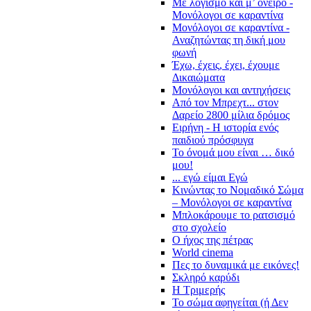
Με λογισμό και μ’ όνειρο -
Μονόλογοι σε καραντίνα
Μονόλογοι σε καραντίνα -
Αναζητώντας τη δική μου
φωνή
Έχω, έχεις, έχει, έχουμε
Δικαιώματα
Μονόλογοι και αντηχήσεις
Από τον Μπρεχτ... στον
Δαρείο 2800 μίλια δρόμος
Ειρήνη - Η ιστορία ενός
παιδιού πρόσφυγα
Το όνομά μου είναι … δικό
μου!
... εγώ είμαι Εγώ
Κινώντας το Νομαδικό Σώμα
– Μονόλογοι σε καραντίνα
Μπλοκάρουμε το ρατσισμό
στο σχολείο
Ο ήχος της πέτρας
World cinema
Πες το δυναμικά με εικόνες!
Σκληρό καρύδι
Η Τριμερής
Το σώμα αφηγείται (ή Δεν