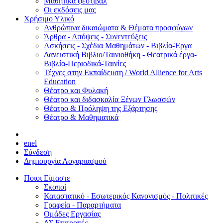
Μαθητικά φεστιβάλ
Οι εκδόσεις μας
Χρήσιμο Υλικό
Ανθρώπινα δικαιώματα & Θέματα προσφύγων
Άρθρα - Απόψεις - Συνεντεύξεις
Ασκήσεις - Σχέδια Μαθημάτων - Βιβλία-Έργα
Δανειστική Βιβλιο/Ταινιοθήκη - Θεατρικά έργα-
Βιβλία-Περιοδικά-Ταινίες
Τέχνες στην Εκπαίδευση / World Allience for Arts
Education
Θέατρο και Φυλακή
Θέατρο και διδασκαλία Ξένων Γλωσσών
Θέατρο & Πρόληψη της Εξάρτησης
Θέατρο & Μαθηματικά
en
el
Σύνδεση
Δημιουργία Λογαριασμού
Ποιοι Είμαστε
Σκοποί
Καταστατικό - Εσωτερικός Κανονισμός - Πολιτικές
Γραφεία - Παραρτήματα
Ομάδες Εργασίας
ΔΣ Επιτροπές