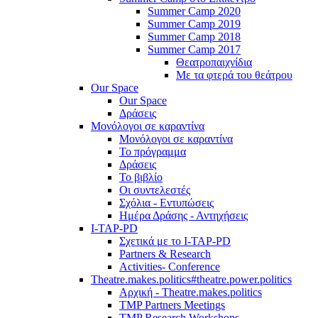
Summer Camp 2020
Summer Camp 2019
Summer Camp 2018
Summer Camp 2017
Θεατροπαιχνίδια
Με τα φτερά του θεάτρου
Our Space
Our Space
Δράσεις
Μονόλογοι σε καραντίνα
Μονόλογοι σε καραντίνα
Το πρόγραμμα
Δράσεις
Το βιβλίο
Οι συντελεστές
Σχόλια - Εντυπώσεις
Ημέρα Δράσης - Αντηχήσεις
I-TAP-PD
Σχετικά με το I-TAP-PD
Partners & Research
Activities- Conference
Theatre.makes.politics#theatre.power.politics
Αρχική - Theatre.makes.politics
TMP Partners Meetings
TMP Research Workshops