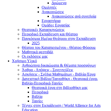
Δρώμενα
Ομιλητές
Ανακοινώσεις
Ανακοινώσεις ανά συνεδρία
Εργαστήρια
Ομάδες Εργασίας
Θεατρικές Κατασκηνώσεις
Περιοδικό Εκπαίδευση και Θέατρο
Παγκόσμια Ημέρα Θεάτρου στην Εκπαίδευση
2025
Θέατρο του Καταπιεσμένου - Θέατρο Φόρουμ
Μαθητικά φεστιβάλ
Οι εκδόσεις μας
Χρήσιμο Υλικό
Ανθρώπινα δικαιώματα & Θέματα προσφύγων
Άρθρα - Απόψεις - Συνεντεύξεις
Ασκήσεις - Σχέδια Μαθημάτων - Βιβλία-Έργα
Δανειστική Βιβλιο/Ταινιοθήκη - Θεατρικά έργα-
Βιβλία-Περιοδικά-Ταινίες
Θεατρικά έργα στη βιβλιοθήκη μας
Περιοδικά
Βιβλία
Ταινίες
Τέχνες στην Εκπαίδευση / World Allience for Arts
Education