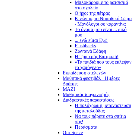
Μπλοκάρουμε το ρατσισμό
στο σχολείο
Ο ήχος της πέτρας
Κινώντας το Νομαδικό Σώμα
- Μονόλογοι σε καραντίνα
Το όνομα μου είναι ... δικό
μου
... εγώ είμαι Εγώ
Flashbacks
Ζωντανά Εδάφη
Η Τριμερής Επιτροπή!
«Τα παιδιά που τους έκλεψαν
το χαμόγελο»
Εκπαίδευση στελεχών
Μαθητικά φεστιβάλ - Ημέρες
Δράσης
ΜΑΖΙ
Μαθητικός διαγωνισμός
Διαδραστικές παραστάσεις
Η πολύχρωμη μετανάστευση
της πεταλούδας
Να τους πάρετε στα σπίτια
σας!
Περάσματα
Our Space