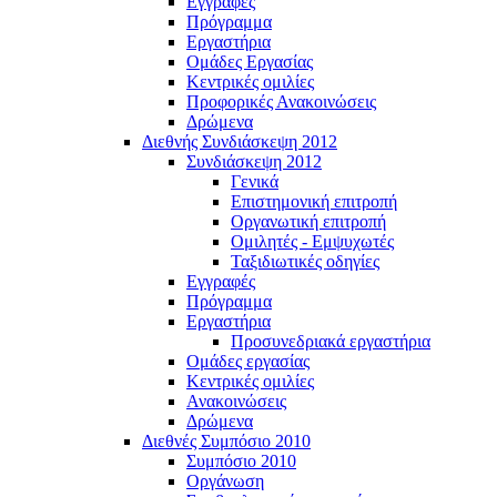
Εγγραφές
Πρόγραμμα
Εργαστήρια
Ομάδες Εργασίας
Κεντρικές ομιλίες
Προφορικές Ανακοινώσεις
Δρώμενα
Διεθνής Συνδιάσκεψη 2012
Συνδιάσκεψη 2012
Γενικά
Επιστημονική επιτροπή
Οργανωτική επιτροπή
Ομιλητές - Εμψυχωτές
Ταξιδιωτικές οδηγίες
Εγγραφές
Πρόγραμμα
Εργαστήρια
Προσυνεδριακά εργαστήρια
Ομάδες εργασίας
Κεντρικές ομιλίες
Ανακοινώσεις
Δρώμενα
Διεθνές Συμπόσιο 2010
Συμπόσιο 2010
Οργάνωση