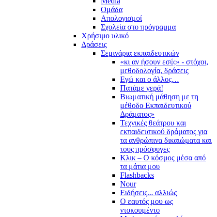
Media
Ομάδα
Απολογισμοί
Σχολεία στο πρόγραμμα
Χρήσιμο υλικό
Δράσεις
Σεμινάρια εκπαιδευτικών
«κι αν ήσουν εσύ;» - στόχοι,
μεθοδολογία, δράσεις
Εγώ και ο άλλος…
Πατάμε γερά!
Βιωματική μάθηση με τη
μέθοδο Εκπαιδευτικού
Δράματος»
Τεχνικές θεάτρου και
εκπαιδευτικού δράματος για
τα ανθρώπινα δικαιώματα και
τους πρόσφυγες
Κλικ – Ο κόσμος μέσα από
τα μάτια μου
Flashbacks
Nour
Ειδήσεις... αλλιώς
Ο εαυτός μου ως
ντοκουμέντο