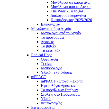
Μονόλογοι σε καραντίνα
Μονόλογοι από το Αιγαίο
The Walk - Το ταξίδι
Διάλογοι σε καραντίνα
Η επιμόρφωση 2025-2026
Επικοινωνία
Μονόλογοι από το Αιγαίο
Μονόλογοι από το Αιγαίο
Το πρόγραμμα
Δρασεις
Το βιβλίο
Τα φεστιβάλ
Radical Hope
Οργάνωση
Τι είναι
Μεθοδολογία
Υλικό - εκδηλώσεις
mPPACT
mPPACT - Στόχοι - Σκοποί
Ημερολόγιο Δράσεων
Το προφίλ των Εταίρων
Σχολεία στο Πρόγραμμα
Υλικό
Φωτογραφίες
Βιντεομουσεία