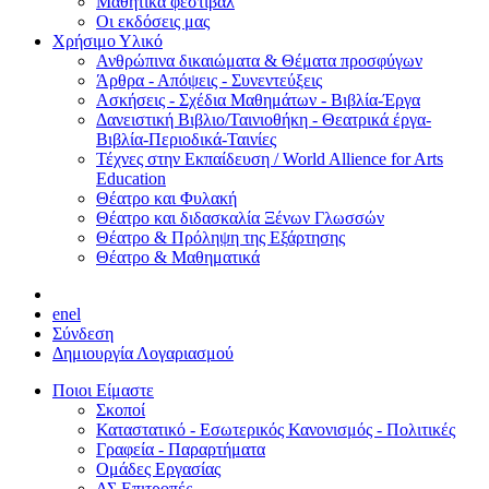
Μαθητικά φεστιβάλ
Οι εκδόσεις μας
Χρήσιμο Υλικό
Ανθρώπινα δικαιώματα & Θέματα προσφύγων
Άρθρα - Απόψεις - Συνεντεύξεις
Ασκήσεις - Σχέδια Μαθημάτων - Βιβλία-Έργα
Δανειστική Βιβλιο/Ταινιοθήκη - Θεατρικά έργα-
Βιβλία-Περιοδικά-Ταινίες
Τέχνες στην Εκπαίδευση / World Allience for Arts
Education
Θέατρο και Φυλακή
Θέατρο και διδασκαλία Ξένων Γλωσσών
Θέατρο & Πρόληψη της Εξάρτησης
Θέατρο & Μαθηματικά
en
el
Σύνδεση
Δημιουργία Λογαριασμού
Ποιοι Είμαστε
Σκοποί
Καταστατικό - Εσωτερικός Κανονισμός - Πολιτικές
Γραφεία - Παραρτήματα
Ομάδες Εργασίας
ΔΣ Επιτροπές