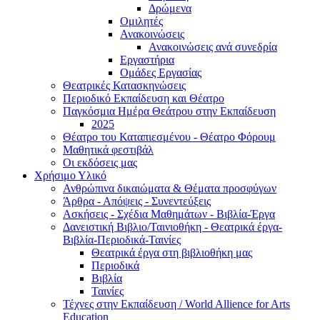
Δρώμενα
Ομιλητές
Ανακοινώσεις
Ανακοινώσεις ανά συνεδρία
Εργαστήρια
Ομάδες Εργασίας
Θεατρικές Κατασκηνώσεις
Περιοδικό Εκπαίδευση και Θέατρο
Παγκόσμια Ημέρα Θεάτρου στην Εκπαίδευση
2025
Θέατρο του Καταπιεσμένου - Θέατρο Φόρουμ
Μαθητικά φεστιβάλ
Οι εκδόσεις μας
Χρήσιμο Υλικό
Ανθρώπινα δικαιώματα & Θέματα προσφύγων
Άρθρα - Απόψεις - Συνεντεύξεις
Ασκήσεις - Σχέδια Μαθημάτων - Βιβλία-Έργα
Δανειστική Βιβλιο/Ταινιοθήκη - Θεατρικά έργα-
Βιβλία-Περιοδικά-Ταινίες
Θεατρικά έργα στη βιβλιοθήκη μας
Περιοδικά
Βιβλία
Ταινίες
Τέχνες στην Εκπαίδευση / World Allience for Arts
Education