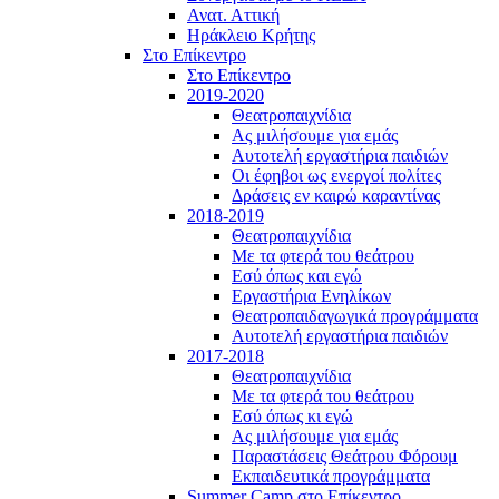
Ανατ. Αττική
Ηράκλειο Κρήτης
Στο Επίκεντρο
Στο Επίκεντρο
2019-2020
Θεατροπαιχνίδια
Ας μιλήσουμε για εμάς
Αυτοτελή εργαστήρια παιδιών
Οι έφηβοι ως ενεργοί πολίτες
Δράσεις εν καιρώ καραντίνας
2018-2019
Θεατροπαιχνίδια
Με τα φτερά του θεάτρου
Εσύ όπως και εγώ
Εργαστήρια Ενηλίκων
Θεατροπαιδαγωγικά προγράμματα
Αυτοτελή εργαστήρια παιδιών
2017-2018
Θεατροπαιχνίδια
Με τα φτερά του θεάτρου
Εσύ όπως κι εγώ
Ας μιλήσουμε για εμάς
Παραστάσεις Θεάτρου Φόρουμ
Εκπαιδευτικά προγράμματα
Summer Camp στο Επίκεντρο