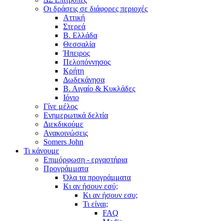
Οι δράσεις σε διάφορες περιοχές
Αττική
Στερεά
Β. Ελλάδα
Θεσσαλία
Ήπειρος
Πελοπόννησος
Κρήτη
Δωδεκάνησα
Β. Αιγαίο & Κυκλάδες
Ιόνιο
Γίνε μέλος
Ενημερωτικά δελτία
Διεκδικούμε
Ανακοινώσεις
Somers John
Τι κάνουμε
Επιμόρφωση - εργαστήρια
Προγράμματα
Όλα τα προγράμματα
Κι αν ήσουν εσύ;
Κι αν ήσουν εσυ;
Τι είναι;
FAQ