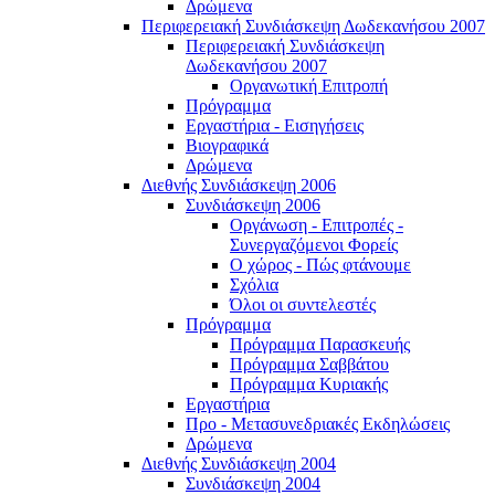
Δρώμενα
Περιφερειακή Συνδιάσκεψη Δωδεκανήσου 2007
Περιφερειακή Συνδιάσκεψη
Δωδεκανήσου 2007
Οργανωτική Επιτροπή
Πρόγραμμα
Εργαστήρια - Εισηγήσεις
Βιογραφικά
Δρώμενα
Διεθνής Συνδιάσκεψη 2006
Συνδιάσκεψη 2006
Οργάνωση - Επιτροπές -
Συνεργαζόμενοι Φορείς
Ο χώρος - Πώς φτάνουμε
Σχόλια
Όλοι οι συντελεστές
Πρόγραμμα
Πρόγραμμα Παρασκευής
Πρόγραμμα Σαββάτου
Πρόγραμμα Κυριακής
Εργαστήρια
Προ - Μετασυνεδριακές Εκδηλώσεις
Δρώμενα
Διεθνής Συνδιάσκεψη 2004
Συνδιάσκεψη 2004