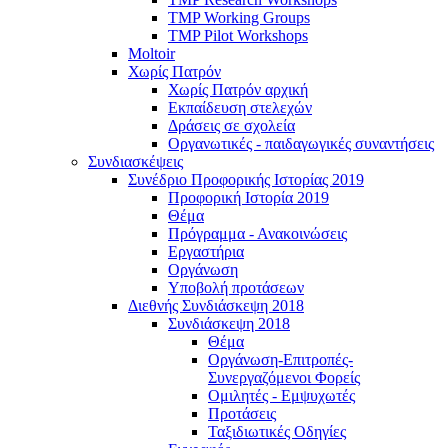
TMP Working Groups
TMP Pilot Workshops
Moltoir
Χωρίς Πατρόν
Χωρίς Πατρόν αρχική
Εκπαίδευση στελεχών
Δράσεις σε σχολεία
Οργανωτικές - παιδαγωγικές συναντήσεις
Συνδιασκέψεις
Συνέδριο Προφορικής Ιστορίας 2019
Προφορική Ιστορία 2019
Θέμα
Πρόγραμμα - Ανακοινώσεις
Εργαστήρια
Οργάνωση
Υποβολή προτάσεων
Διεθνής Συνδιάσκεψη 2018
Συνδιάσκεψη 2018
Θέμα
Οργάνωση-Επιτροπές-
Συνεργαζόμενοι Φορείς
Ομιλητές - Εμψυχωτές
Προτάσεις
Ταξιδιωτικές Οδηγίες