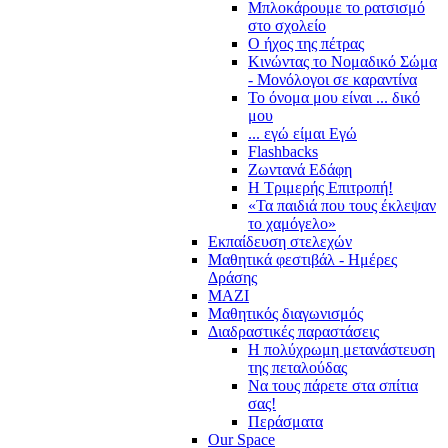
Μπλοκάρουμε το ρατσισμό
στο σχολείο
Ο ήχος της πέτρας
Κινώντας το Νομαδικό Σώμα
- Μονόλογοι σε καραντίνα
Το όνομα μου είναι ... δικό
μου
... εγώ είμαι Εγώ
Flashbacks
Ζωντανά Εδάφη
Η Τριμερής Επιτροπή!
«Τα παιδιά που τους έκλεψαν
το χαμόγελο»
Εκπαίδευση στελεχών
Μαθητικά φεστιβάλ - Ημέρες
Δράσης
ΜΑΖΙ
Μαθητικός διαγωνισμός
Διαδραστικές παραστάσεις
Η πολύχρωμη μετανάστευση
της πεταλούδας
Να τους πάρετε στα σπίτια
σας!
Περάσματα
Our Space