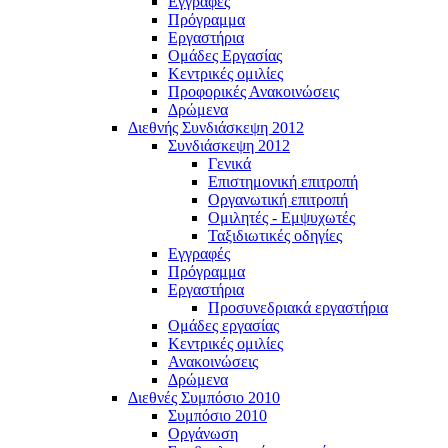
Εγγραφές
Πρόγραμμα
Εργαστήρια
Ομάδες Εργασίας
Κεντρικές ομιλίες
Προφορικές Ανακοινώσεις
Δρώμενα
Διεθνής Συνδιάσκεψη 2012
Συνδιάσκεψη 2012
Γενικά
Επιστημονική επιτροπή
Οργανωτική επιτροπή
Ομιλητές - Εμψυχωτές
Ταξιδιωτικές οδηγίες
Εγγραφές
Πρόγραμμα
Εργαστήρια
Προσυνεδριακά εργαστήρια
Ομάδες εργασίας
Κεντρικές ομιλίες
Ανακοινώσεις
Δρώμενα
Διεθνές Συμπόσιο 2010
Συμπόσιο 2010
Οργάνωση