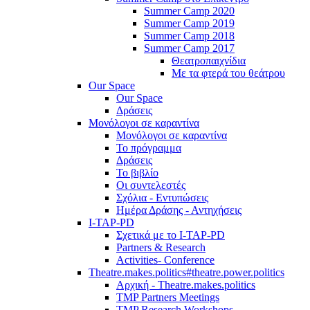
Summer Camp 2020
Summer Camp 2019
Summer Camp 2018
Summer Camp 2017
Θεατροπαιχνίδια
Με τα φτερά του θεάτρου
Our Space
Our Space
Δράσεις
Μονόλογοι σε καραντίνα
Μονόλογοι σε καραντίνα
Το πρόγραμμα
Δράσεις
Το βιβλίο
Οι συντελεστές
Σχόλια - Εντυπώσεις
Ημέρα Δράσης - Αντηχήσεις
I-TAP-PD
Σχετικά με το I-TAP-PD
Partners & Research
Activities- Conference
Theatre.makes.politics#theatre.power.politics
Αρχική - Theatre.makes.politics
TMP Partners Meetings
TMP Research Workshops