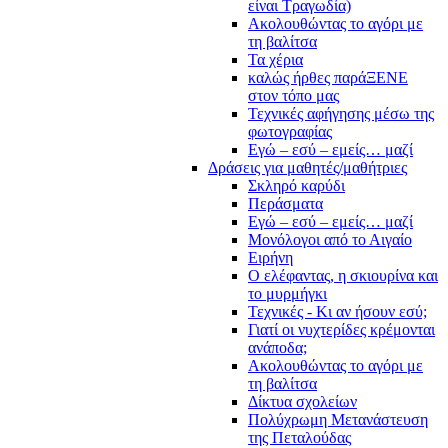
είναι Τραγωδία)
Ακολουθώντας το αγόρι με
τη βαλίτσα
Τα χέρια
καλώς ήρθες παράΞΕΝΕ
στον τόπο μας
Τεχνικές αφήγησης μέσω της
φωτογραφίας
Εγώ – εσύ – εμείς… μαζί
Δράσεις για μαθητές/μαθήτριες
Σκληρό καρύδι
Περάσματα
Εγώ – εσύ – εμείς… μαζί
Μονόλογοι από το Αιγαίο
Ειρήνη
Ο ελέφαντας, η σκιουρίνα και
το μυρμήγκι
Τεχνικές - Κι αν ήσουν εσύ;
Γιατί οι νυχτερίδες κρέμονται
ανάποδα;
Ακολουθώντας το αγόρι με
τη βαλίτσα
Δίκτυα σχολείων
Πολύχρωμη Μετανάστευση
της Πεταλούδας