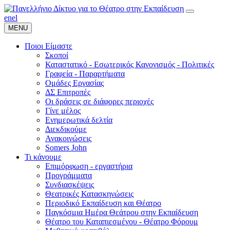
en
el
MENU
Ποιοι Είμαστε
Σκοποί
Καταστατικό - Εσωτερικός Κανονισμός - Πολιτικές
Γραφεία - Παραρτήματα
Ομάδες Εργασίας
ΔΣ Επιτροπές
Οι δράσεις σε διάφορες περιοχές
Γίνε μέλος
Ενημερωτικά δελτία
Διεκδικούμε
Ανακοινώσεις
Somers John
Τι κάνουμε
Επιμόρφωση - εργαστήρια
Προγράμματα
Συνδιασκέψεις
Θεατρικές Κατασκηνώσεις
Περιοδικό Εκπαίδευση και Θέατρο
Παγκόσμια Ημέρα Θεάτρου στην Εκπαίδευση
Θέατρο του Καταπιεσμένου - Θέατρο Φόρουμ