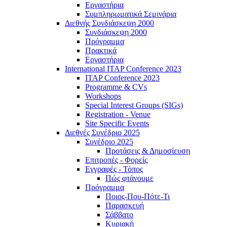
Εργαστήρια
Συμπληρωματικά Σεμινάρια
Διεθνής Συνδιάσκεψη 2000
Συνδιάσκεψη 2000
Πρόγραμμα
Πρακτικά
Εργαστήρια
International ITAP Conference 2023
ITAP Conference 2023
Programme & CVs
Workshops
Special Interest Groups (SIGs)
Registration - Venue
Site Specific Events
Διεθνές Συνέδριο 2025
Συνέδριο 2025
Προτάσεις & Δημοσίευση
Επιτροπές - Φορείς
Εγγραφές - Τόπος
Πώς φτάνουμε
Πρόγραμμα
Ποιος-Που-Πότε-Τι
Παρασκευή
Σάββατο
Κυριακή