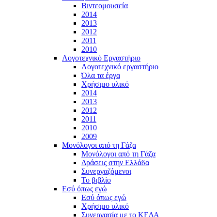
Βιντεομουσεία
2014
2013
2012
2011
2010
Λογοτεχνικό Εργαστήριο
Λογοτεχνικό εργαστήριο
Όλα τα έργα
Χρήσιμο υλικό
2014
2013
2012
2011
2010
2009
Μονόλογοι από τη Γάζα
Μονόλογοι από τη Γάζα
Δράσεις στην Ελλάδα
Συνεργαζόμενοι
To βιβλίο
Εσύ όπως εγώ
Εσύ όπως εγώ
Χρήσιμο υλικό
Συνεργασία με το ΚΕΔΑ