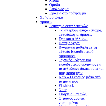
Media
Ομάδα
Απολογισμοί
Σχολεία στο πρόγραμμα
Χρήσιμο υλικό
Δράσεις
Σεμινάρια εκπαιδευτικών
«κι αν ήσουν εσύ;» - στόχοι,
μεθοδολογία, δράσεις
Εγώ και ο άλλος…
Πατάμε γερά!
Βιωματική μάθηση με τη
μέθοδο Εκπαιδευτικού
Δράματος»
Τεχνικές θεάτρου και
εκπαιδευτικού δράματος για
τα ανθρώπινα δικαιώματα και
τους πρόσφυγες
Κλικ – Ο κόσμος μέσα από
τα μάτια μου
Flashbacks
Nour
Ειδήσεις... αλλιώς
Ο εαυτός μου ως
ντοκουμέντο