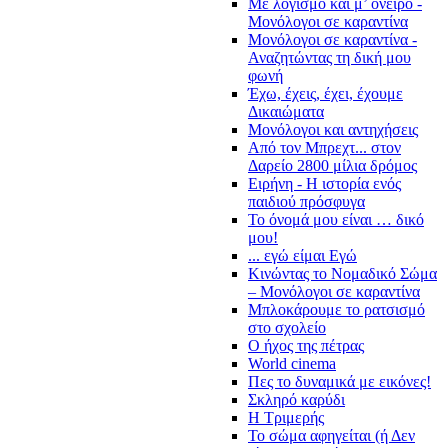
Με λογισμό και μ’ όνειρο -
Μονόλογοι σε καραντίνα
Μονόλογοι σε καραντίνα -
Αναζητώντας τη δική μου
φωνή
Έχω, έχεις, έχει, έχουμε
Δικαιώματα
Μονόλογοι και αντηχήσεις
Από τον Μπρεχτ... στον
Δαρείο 2800 μίλια δρόμος
Ειρήνη - Η ιστορία ενός
παιδιού πρόσφυγα
Το όνομά μου είναι … δικό
μου!
... εγώ είμαι Εγώ
Κινώντας το Νομαδικό Σώμα
– Μονόλογοι σε καραντίνα
Μπλοκάρουμε το ρατσισμό
στο σχολείο
Ο ήχος της πέτρας
World cinema
Πες το δυναμικά με εικόνες!
Σκληρό καρύδι
Η Τριμερής
Το σώμα αφηγείται (ή Δεν