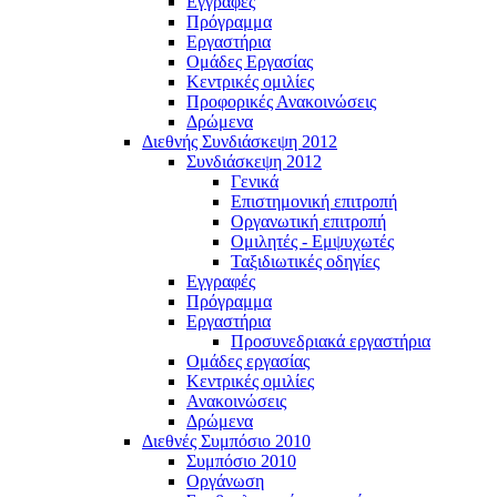
Εγγραφές
Πρόγραμμα
Εργαστήρια
Ομάδες Εργασίας
Κεντρικές ομιλίες
Προφορικές Ανακοινώσεις
Δρώμενα
Διεθνής Συνδιάσκεψη 2012
Συνδιάσκεψη 2012
Γενικά
Επιστημονική επιτροπή
Οργανωτική επιτροπή
Ομιλητές - Εμψυχωτές
Ταξιδιωτικές οδηγίες
Εγγραφές
Πρόγραμμα
Εργαστήρια
Προσυνεδριακά εργαστήρια
Ομάδες εργασίας
Κεντρικές ομιλίες
Ανακοινώσεις
Δρώμενα
Διεθνές Συμπόσιο 2010
Συμπόσιο 2010
Οργάνωση