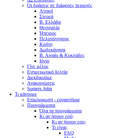
Οι δράσεις σε διάφορες περιοχές
Αττική
Στερεά
Β. Ελλάδα
Θεσσαλία
Ήπειρος
Πελοπόννησος
Κρήτη
Δωδεκάνησα
Β. Αιγαίο & Κυκλάδες
Ιόνιο
Γίνε μέλος
Ενημερωτικά δελτία
Διεκδικούμε
Ανακοινώσεις
Somers John
Τι κάνουμε
Επιμόρφωση - εργαστήρια
Προγράμματα
Όλα τα προγράμματα
Κι αν ήσουν εσύ;
Κι αν ήσουν εσυ;
Τι είναι;
FAQ