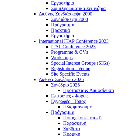
Εργαστήρια
Συμπληρωματικά Σεμινάρια
Διεθνής Συνδιάσκεψη 2000
Συνδιάσκεψη 2000
Πρόγραμμα
Πρακτικά
Εργαστήρια
International ITAP Conference 2023
ITAP Conference 2023
Programme & CVs
Workshops
Special Interest Groups (SIGs)
Registration - Venue
Site Specific Events
Διεθνές Συνέδριο 2025
Συνέδριο 2025
Προτάσεις & Δημοσίευση
Επιτροπές - Φορείς
Εγγραφές - Τόπος
Πώς φτάνουμε
Πρόγραμμα
Ποιος-Που-Πότε-Τι
Παρασκευή
Σάββατο
Κυριακή