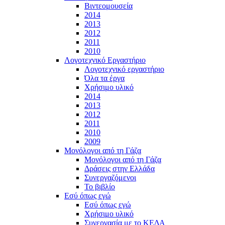
Βιντεομουσεία
2014
2013
2012
2011
2010
Λογοτεχνικό Εργαστήριο
Λογοτεχνικό εργαστήριο
Όλα τα έργα
Χρήσιμο υλικό
2014
2013
2012
2011
2010
2009
Μονόλογοι από τη Γάζα
Μονόλογοι από τη Γάζα
Δράσεις στην Ελλάδα
Συνεργαζόμενοι
To βιβλίο
Εσύ όπως εγώ
Εσύ όπως εγώ
Χρήσιμο υλικό
Συνεργασία με το ΚΕΔΑ