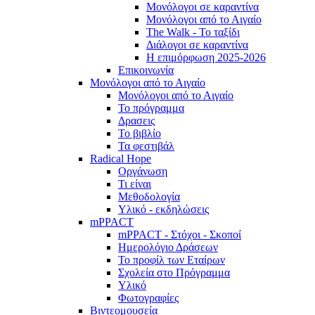
Μονόλογοι σε καραντίνα
Μονόλογοι από το Αιγαίο
The Walk - Το ταξίδι
Διάλογοι σε καραντίνα
Η επιμόρφωση 2025-2026
Επικοινωνία
Μονόλογοι από το Αιγαίο
Μονόλογοι από το Αιγαίο
Το πρόγραμμα
Δρασεις
Το βιβλίο
Τα φεστιβάλ
Radical Hope
Οργάνωση
Τι είναι
Μεθοδολογία
Υλικό - εκδηλώσεις
mPPACT
mPPACT - Στόχοι - Σκοποί
Ημερολόγιο Δράσεων
Το προφίλ των Εταίρων
Σχολεία στο Πρόγραμμα
Υλικό
Φωτογραφίες
Βιντεομουσεία