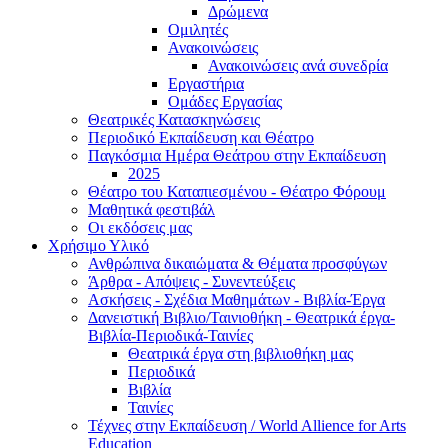
Δρώμενα
Ομιλητές
Ανακοινώσεις
Ανακοινώσεις ανά συνεδρία
Εργαστήρια
Ομάδες Εργασίας
Θεατρικές Κατασκηνώσεις
Περιοδικό Εκπαίδευση και Θέατρο
Παγκόσμια Ημέρα Θεάτρου στην Εκπαίδευση
2025
Θέατρο του Καταπιεσμένου - Θέατρο Φόρουμ
Μαθητικά φεστιβάλ
Οι εκδόσεις μας
Χρήσιμο Υλικό
Ανθρώπινα δικαιώματα & Θέματα προσφύγων
Άρθρα - Απόψεις - Συνεντεύξεις
Ασκήσεις - Σχέδια Μαθημάτων - Βιβλία-Έργα
Δανειστική Βιβλιο/Ταινιοθήκη - Θεατρικά έργα-
Βιβλία-Περιοδικά-Ταινίες
Θεατρικά έργα στη βιβλιοθήκη μας
Περιοδικά
Βιβλία
Ταινίες
Τέχνες στην Εκπαίδευση / World Allience for Arts
Education