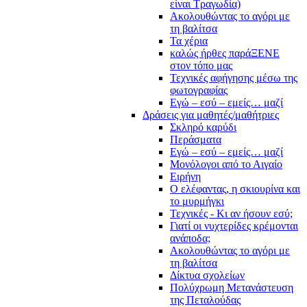
είναι Τραγωδία)
Ακολουθώντας το αγόρι με
τη βαλίτσα
Τα χέρια
καλώς ήρθες παράΞΕΝΕ
στον τόπο μας
Τεχνικές αφήγησης μέσω της
φωτογραφίας
Εγώ – εσύ – εμείς… μαζί
Δράσεις για μαθητές/μαθήτριες
Σκληρό καρύδι
Περάσματα
Εγώ – εσύ – εμείς… μαζί
Μονόλογοι από το Αιγαίο
Ειρήνη
Ο ελέφαντας, η σκιουρίνα και
το μυρμήγκι
Τεχνικές - Κι αν ήσουν εσύ;
Γιατί οι νυχτερίδες κρέμονται
ανάποδα;
Ακολουθώντας το αγόρι με
τη βαλίτσα
Δίκτυα σχολείων
Πολύχρωμη Μετανάστευση
της Πεταλούδας