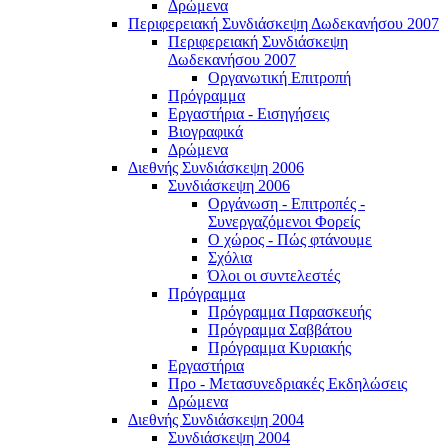
Δρώμενα
Περιφερειακή Συνδιάσκεψη Δωδεκανήσου 2007
Περιφερειακή Συνδιάσκεψη
Δωδεκανήσου 2007
Οργανωτική Επιτροπή
Πρόγραμμα
Εργαστήρια - Εισηγήσεις
Βιογραφικά
Δρώμενα
Διεθνής Συνδιάσκεψη 2006
Συνδιάσκεψη 2006
Οργάνωση - Επιτροπές -
Συνεργαζόμενοι Φορείς
Ο χώρος - Πώς φτάνουμε
Σχόλια
Όλοι οι συντελεστές
Πρόγραμμα
Πρόγραμμα Παρασκευής
Πρόγραμμα Σαββάτου
Πρόγραμμα Κυριακής
Εργαστήρια
Προ - Μετασυνεδριακές Εκδηλώσεις
Δρώμενα
Διεθνής Συνδιάσκεψη 2004
Συνδιάσκεψη 2004