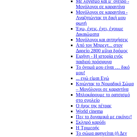
Με λογισμό και μ’ όνειρο -
Μονόλογοι σε καραντίνα
Μονόλογοι σε καραντίνα -
Αναζητώντας τη δική μου
φωνή
Έχω, έχεις, έχει, έχουμε
Δικαιώματα
Μονόλογοι και αντηχήσεις
Από τον Μπρεχτ... στον
Δαρείο 2800 μίλια δρόμος
Ειρήνη - Η ιστορία ενός
παιδιού πρόσφυγα
Το όνομά μου είναι … δικό
μου!
... εγώ είμαι Εγώ
Κινώντας το Νομαδικό Σώμα
– Μονόλογοι σε καραντίνα
Μπλοκάρουμε το ρατσισμό
στο σχολείο
Ο ήχος της πέτρας
World cinema
Πες το δυναμικά με εικόνες!
Σκληρό καρύδι
Η Τριμερής
Το σώμα αφηγείται (ή Δεν