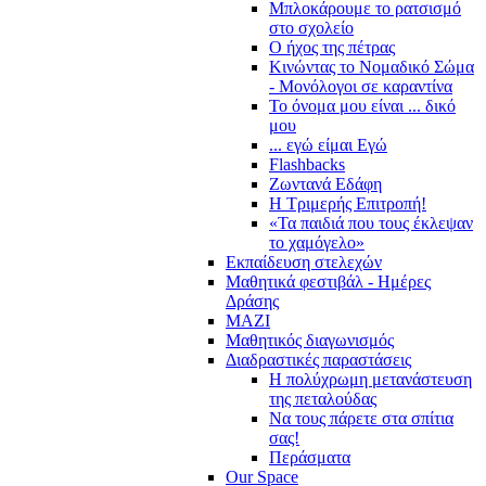
Μπλοκάρουμε το ρατσισμό
στο σχολείο
Ο ήχος της πέτρας
Κινώντας το Νομαδικό Σώμα
- Μονόλογοι σε καραντίνα
Το όνομα μου είναι ... δικό
μου
... εγώ είμαι Εγώ
Flashbacks
Ζωντανά Εδάφη
Η Τριμερής Επιτροπή!
«Τα παιδιά που τους έκλεψαν
το χαμόγελο»
Εκπαίδευση στελεχών
Μαθητικά φεστιβάλ - Ημέρες
Δράσης
ΜΑΖΙ
Μαθητικός διαγωνισμός
Διαδραστικές παραστάσεις
Η πολύχρωμη μετανάστευση
της πεταλούδας
Να τους πάρετε στα σπίτια
σας!
Περάσματα
Our Space