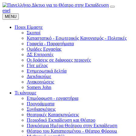
en
el
MENU
Ποιοι Είμαστε
Σκοποί
Καταστατικό - Εσωτερικός Κανονισμός - Πολιτικές
Γραφεία - Παραρτήματα
Ομάδες Εργασίας
ΔΣ Επιτροπές
Οι δράσεις σε διάφορες περιοχές
Γίνε μέλος
Ενημερωτικά δελτία
Διεκδικούμε
Ανακοινώσεις
Somers John
Τι κάνουμε
Επιμόρφωση - εργαστήρια
Προγράμματα
Συνδιασκέψεις
Θεατρικές Κατασκηνώσεις
Περιοδικό Εκπαίδευση και Θέατρο
Παγκόσμια Ημέρα Θεάτρου στην Εκπαίδευση
Θέατρο του Καταπιεσμένου - Θέατρο Φόρουμ