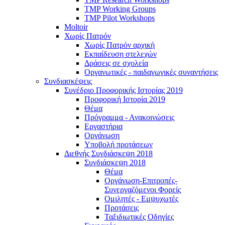
TMP Working Groups
TMP Pilot Workshops
Moltoir
Χωρίς Πατρόν
Χωρίς Πατρόν αρχική
Εκπαίδευση στελεχών
Δράσεις σε σχολεία
Οργανωτικές - παιδαγωγικές συναντήσεις
Συνδιασκέψεις
Συνέδριο Προφορικής Ιστορίας 2019
Προφορική Ιστορία 2019
Θέμα
Πρόγραμμα - Ανακοινώσεις
Εργαστήρια
Οργάνωση
Υποβολή προτάσεων
Διεθνής Συνδιάσκεψη 2018
Συνδιάσκεψη 2018
Θέμα
Οργάνωση-Επιτροπές-
Συνεργαζόμενοι Φορείς
Ομιλητές - Εμψυχωτές
Προτάσεις
Ταξιδιωτικές Οδηγίες