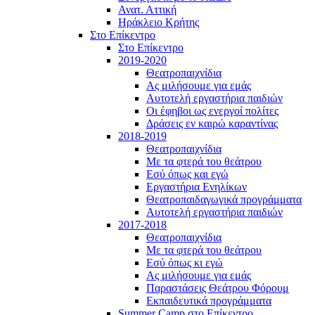
Ανατ. Αττική
Ηράκλειο Κρήτης
Στο Επίκεντρο
Στο Επίκεντρο
2019-2020
Θεατροπαιχνίδια
Ας μιλήσουμε για εμάς
Αυτοτελή εργαστήρια παιδιών
Οι έφηβοι ως ενεργοί πολίτες
Δράσεις εν καιρώ καραντίνας
2018-2019
Θεατροπαιχνίδια
Με τα φτερά του θεάτρου
Εσύ όπως και εγώ
Εργαστήρια Ενηλίκων
Θεατροπαιδαγωγικά προγράμματα
Αυτοτελή εργαστήρια παιδιών
2017-2018
Θεατροπαιχνίδια
Με τα φτερά του θεάτρου
Εσύ όπως κι εγώ
Ας μιλήσουμε για εμάς
Παραστάσεις Θεάτρου Φόρουμ
Εκπαιδευτικά προγράμματα
Summer Camp στο Επίκεντρο