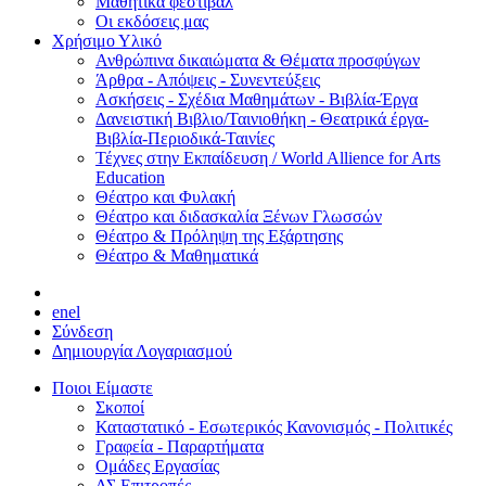
Μαθητικά φεστιβάλ
Οι εκδόσεις μας
Χρήσιμο Υλικό
Ανθρώπινα δικαιώματα & Θέματα προσφύγων
Άρθρα - Απόψεις - Συνεντεύξεις
Ασκήσεις - Σχέδια Μαθημάτων - Βιβλία-Έργα
Δανειστική Βιβλιο/Ταινιοθήκη - Θεατρικά έργα-
Βιβλία-Περιοδικά-Ταινίες
Τέχνες στην Εκπαίδευση / World Allience for Arts
Education
Θέατρο και Φυλακή
Θέατρο και διδασκαλία Ξένων Γλωσσών
Θέατρο & Πρόληψη της Εξάρτησης
Θέατρο & Μαθηματικά
en
el
Σύνδεση
Δημιουργία Λογαριασμού
Ποιοι Είμαστε
Σκοποί
Καταστατικό - Εσωτερικός Κανονισμός - Πολιτικές
Γραφεία - Παραρτήματα
Ομάδες Εργασίας
ΔΣ Επιτροπές