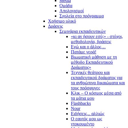
Media
Ομάδα
Απολογισμοί
Σχολεία στο πρόγραμμα
Χρήσιμο υλικό
Δράσεις
Σεμινάρια εκπαιδευτικών
«κι αν ήσουν εσύ;» - στόχοι,
μεθοδολογία, δράσεις
Εγώ και ο άλλος…
Πατάμε γερά!
Βιωματική μάθηση με τη
μέθοδο Εκπαιδευτικού
Δράματος»
Τεχνικές θεάτρου και
εκπαιδευτικού δράματος για
τα ανθρώπινα δικαιώματα και
τους πρόσφυγες
Κλικ – Ο κόσμος μέσα από
τα μάτια μου
Flashbacks
Nour
Ειδήσεις... αλλιώς
Ο εαυτός μου ως
ντοκουμέντο