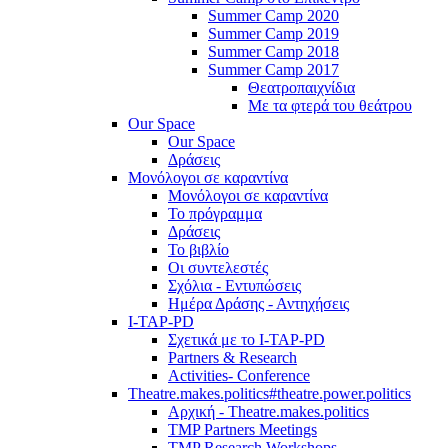
Summer Camp 2020
Summer Camp 2019
Summer Camp 2018
Summer Camp 2017
Θεατροπαιχνίδια
Με τα φτερά του θεάτρου
Our Space
Our Space
Δράσεις
Μονόλογοι σε καραντίνα
Μονόλογοι σε καραντίνα
Το πρόγραμμα
Δράσεις
Το βιβλίο
Οι συντελεστές
Σχόλια - Εντυπώσεις
Ημέρα Δράσης - Αντηχήσεις
I-TAP-PD
Σχετικά με το I-TAP-PD
Partners & Research
Activities- Conference
Theatre.makes.politics#theatre.power.politics
Αρχική - Theatre.makes.politics
TMP Partners Meetings
TMP Research Workshops