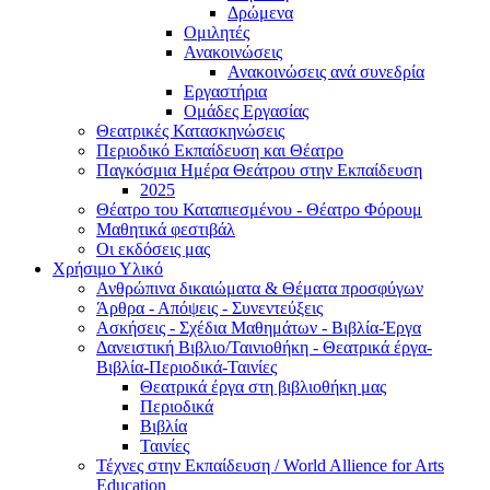
Δρώμενα
Ομιλητές
Ανακοινώσεις
Ανακοινώσεις ανά συνεδρία
Εργαστήρια
Ομάδες Εργασίας
Θεατρικές Κατασκηνώσεις
Περιοδικό Εκπαίδευση και Θέατρο
Παγκόσμια Ημέρα Θεάτρου στην Εκπαίδευση
2025
Θέατρο του Καταπιεσμένου - Θέατρο Φόρουμ
Μαθητικά φεστιβάλ
Οι εκδόσεις μας
Χρήσιμο Υλικό
Ανθρώπινα δικαιώματα & Θέματα προσφύγων
Άρθρα - Απόψεις - Συνεντεύξεις
Ασκήσεις - Σχέδια Μαθημάτων - Βιβλία-Έργα
Δανειστική Βιβλιο/Ταινιοθήκη - Θεατρικά έργα-
Βιβλία-Περιοδικά-Ταινίες
Θεατρικά έργα στη βιβλιοθήκη μας
Περιοδικά
Βιβλία
Ταινίες
Τέχνες στην Εκπαίδευση / World Allience for Arts
Education