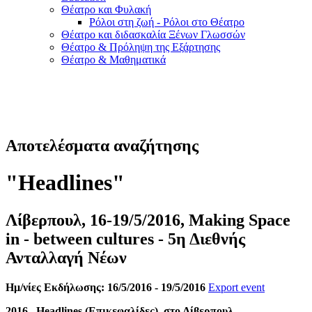
Θέατρο και Φυλακή
Ρόλοι στη ζωή - Ρόλοι στο Θέατρο
Θέατρο και διδασκαλία Ξένων Γλωσσών
Θέατρο & Πρόληψη της Εξάρτησης
Θέατρο & Μαθηματικά
Αποτελέσματα αναζήτησης
"Ηeadlines"
Λίβερπουλ, 16-19/5/2016, Making Space
in - between cultures - 5η Διεθνής
Ανταλλαγή Νέων
Ημ/νίες Εκδήλωσης: 16/5/2016 - 19/5/2016
Export event
2016, Ηeadlines (Επικεφαλίδες), στο Λίβερπουλ.