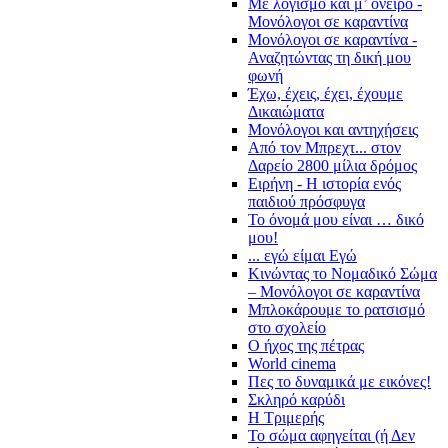
Με λογισμό και μ’ όνειρο -
Μονόλογοι σε καραντίνα
Μονόλογοι σε καραντίνα -
Αναζητώντας τη δική μου
φωνή
Έχω, έχεις, έχει, έχουμε
Δικαιώματα
Μονόλογοι και αντηχήσεις
Από τον Μπρεχτ... στον
Δαρείο 2800 μίλια δρόμος
Ειρήνη - Η ιστορία ενός
παιδιού πρόσφυγα
Το όνομά μου είναι … δικό
μου!
... εγώ είμαι Εγώ
Κινώντας το Νομαδικό Σώμα
– Μονόλογοι σε καραντίνα
Μπλοκάρουμε το ρατσισμό
στο σχολείο
Ο ήχος της πέτρας
World cinema
Πες το δυναμικά με εικόνες!
Σκληρό καρύδι
Η Τριμερής
Το σώμα αφηγείται (ή Δεν