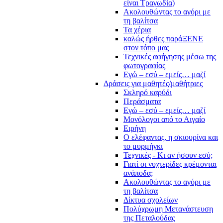
είναι Τραγωδία)
Ακολουθώντας το αγόρι με
τη βαλίτσα
Τα χέρια
καλώς ήρθες παράΞΕΝΕ
στον τόπο μας
Τεχνικές αφήγησης μέσω της
φωτογραφίας
Εγώ – εσύ – εμείς… μαζί
Δράσεις για μαθητές/μαθήτριες
Σκληρό καρύδι
Περάσματα
Εγώ – εσύ – εμείς… μαζί
Μονόλογοι από το Αιγαίο
Ειρήνη
Ο ελέφαντας, η σκιουρίνα και
το μυρμήγκι
Τεχνικές - Κι αν ήσουν εσύ;
Γιατί οι νυχτερίδες κρέμονται
ανάποδα;
Ακολουθώντας το αγόρι με
τη βαλίτσα
Δίκτυα σχολείων
Πολύχρωμη Μετανάστευση
της Πεταλούδας