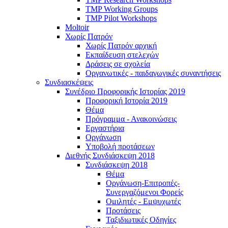
TMP Working Groups
TMP Pilot Workshops
Moltoir
Χωρίς Πατρόν
Χωρίς Πατρόν αρχική
Εκπαίδευση στελεχών
Δράσεις σε σχολεία
Οργανωτικές - παιδαγωγικές συναντήσεις
Συνδιασκέψεις
Συνέδριο Προφορικής Ιστορίας 2019
Προφορική Ιστορία 2019
Θέμα
Πρόγραμμα - Ανακοινώσεις
Εργαστήρια
Οργάνωση
Υποβολή προτάσεων
Διεθνής Συνδιάσκεψη 2018
Συνδιάσκεψη 2018
Θέμα
Οργάνωση-Επιτροπές-
Συνεργαζόμενοι Φορείς
Ομιλητές - Εμψυχωτές
Προτάσεις
Ταξιδιωτικές Οδηγίες