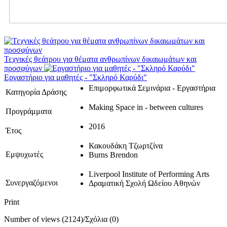
Τεχνικές θεάτρου για θέματα ανθρωπίνων δικαιωμάτων και
προσφύγων
Εργαστήριο για μαθητές - "Σκληρό Καρύδι"
Επιμορφωτικά Σεμινάρια - Εργαστήρια
Κατηγορία Δράσης
Making Space in - between cultures
Προγράμματα
2016
Έτος
Κακουδάκη Τζωρτζίνα
Εμψυχωτές
Burns Brendon
Liverpool Institute of Performing Arts
Συνεργαζόμενοι
Δραματική Σχολή Ωδείου Αθηνών
Print
Number of views (2124)
/
Σχόλια (0)