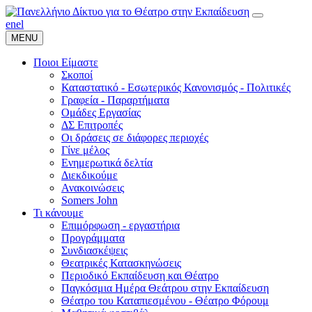
en
el
MENU
Ποιοι Είμαστε
Σκοποί
Καταστατικό - Εσωτερικός Κανονισμός - Πολιτικές
Γραφεία - Παραρτήματα
Ομάδες Εργασίας
ΔΣ Επιτροπές
Οι δράσεις σε διάφορες περιοχές
Γίνε μέλος
Ενημερωτικά δελτία
Διεκδικούμε
Ανακοινώσεις
Somers John
Τι κάνουμε
Επιμόρφωση - εργαστήρια
Προγράμματα
Συνδιασκέψεις
Θεατρικές Κατασκηνώσεις
Περιοδικό Εκπαίδευση και Θέατρο
Παγκόσμια Ημέρα Θεάτρου στην Εκπαίδευση
Θέατρο του Καταπιεσμένου - Θέατρο Φόρουμ