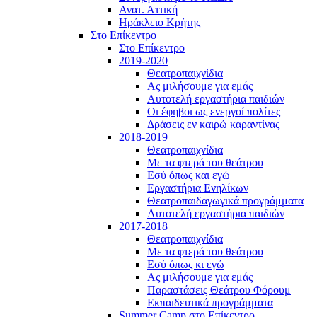
Ανατ. Αττική
Ηράκλειο Κρήτης
Στο Επίκεντρο
Στο Επίκεντρο
2019-2020
Θεατροπαιχνίδια
Ας μιλήσουμε για εμάς
Αυτοτελή εργαστήρια παιδιών
Οι έφηβοι ως ενεργοί πολίτες
Δράσεις εν καιρώ καραντίνας
2018-2019
Θεατροπαιχνίδια
Με τα φτερά του θεάτρου
Εσύ όπως και εγώ
Εργαστήρια Ενηλίκων
Θεατροπαιδαγωγικά προγράμματα
Αυτοτελή εργαστήρια παιδιών
2017-2018
Θεατροπαιχνίδια
Με τα φτερά του θεάτρου
Εσύ όπως κι εγώ
Ας μιλήσουμε για εμάς
Παραστάσεις Θεάτρου Φόρουμ
Εκπαιδευτικά προγράμματα
Summer Camp στο Επίκεντρο