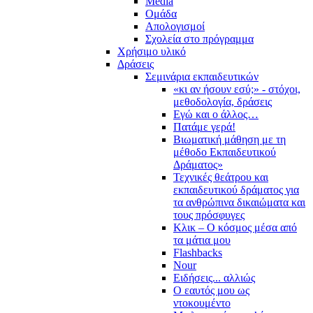
Media
Ομάδα
Απολογισμοί
Σχολεία στο πρόγραμμα
Χρήσιμο υλικό
Δράσεις
Σεμινάρια εκπαιδευτικών
«κι αν ήσουν εσύ;» - στόχοι,
μεθοδολογία, δράσεις
Εγώ και ο άλλος…
Πατάμε γερά!
Βιωματική μάθηση με τη
μέθοδο Εκπαιδευτικού
Δράματος»
Τεχνικές θεάτρου και
εκπαιδευτικού δράματος για
τα ανθρώπινα δικαιώματα και
τους πρόσφυγες
Κλικ – Ο κόσμος μέσα από
τα μάτια μου
Flashbacks
Nour
Ειδήσεις... αλλιώς
Ο εαυτός μου ως
ντοκουμέντο