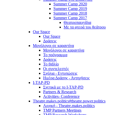
Summer Camp 2020
Summer Camp 2019
Summer Camp 2018
Summer Camp 2017
Θεατροπαιχνίδια
Με τα φτερά του θεάτρου
Our Space
Our Space
Δράσεις
Μονόλογοι σε καραντίνα
Μονόλογοι σε καραντίνα
Το πρόγραμμα
Δράσεις
Το βιβλίο
Οι συντελεστές
Σχόλια - Εντυπώσεις
Ημέρα Δράσης - Αντηχήσεις
I-TAP-PD
Σχετικά με το I-TAP-PD
Partners & Research
Activities- Conference
Theatre.makes.politics#theatre.power.politics
Αρχική - Theatre.makes.politics
TMP Partners Meetings
TMP Research Workshops