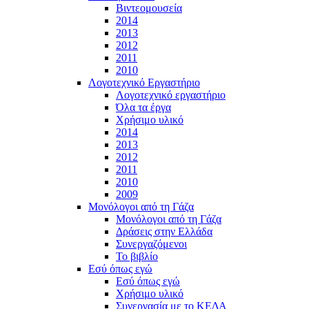
Βιντεομουσεία
2014
2013
2012
2011
2010
Λογοτεχνικό Εργαστήριο
Λογοτεχνικό εργαστήριο
Όλα τα έργα
Χρήσιμο υλικό
2014
2013
2012
2011
2010
2009
Μονόλογοι από τη Γάζα
Μονόλογοι από τη Γάζα
Δράσεις στην Ελλάδα
Συνεργαζόμενοι
To βιβλίο
Εσύ όπως εγώ
Εσύ όπως εγώ
Χρήσιμο υλικό
Συνεργασία με το ΚΕΔΑ