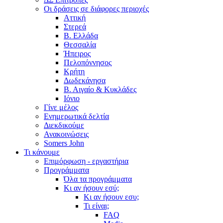
Οι δράσεις σε διάφορες περιοχές
Αττική
Στερεά
Β. Ελλάδα
Θεσσαλία
Ήπειρος
Πελοπόννησος
Κρήτη
Δωδεκάνησα
Β. Αιγαίο & Κυκλάδες
Ιόνιο
Γίνε μέλος
Ενημερωτικά δελτία
Διεκδικούμε
Ανακοινώσεις
Somers John
Τι κάνουμε
Επιμόρφωση - εργαστήρια
Προγράμματα
Όλα τα προγράμματα
Κι αν ήσουν εσύ;
Κι αν ήσουν εσυ;
Τι είναι;
FAQ