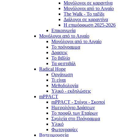
Μονόλογοι σε καραντίνα
Μονόλογοι από το Αιγαίο
The Walk - Το ταξίδι
Διάλογοι σε καραντίνα
Η επιμόρφωση 2025-2026
Επικοινωνία
Μονόλογοι από το Αιγαίο
Μονόλογοι από το Αιγαίο
Το πρόγραμμα
Δρασεις
Το βιβλίο
Τα φεστιβάλ
Radical Hope
Οργάνωση
Τι είναι
Μεθοδολογία
Υλικό - εκδηλώσεις
mPPACT
mPPACT - Στόχοι - Σκοποί
Ημερολόγιο Δράσεων
Το προφίλ των Εταίρων
Σχολεία στο Πρόγραμμα
Υλικό
Φωτογραφίες
Βιντεομουσεία