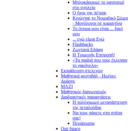
Μπλοκάρουμε το ρατσισμό
στο σχολείο
Ο ήχος της πέτρας
Κινώντας το Νομαδικό Σώμα
- Μονόλογοι σε καραντίνα
Το όνομα μου είναι ... δικό
μου
... εγώ είμαι Εγώ
Flashbacks
Ζωντανά Εδάφη
Η Τριμερής Επιτροπή!
«Τα παιδιά που τους έκλεψαν
το χαμόγελο»
Εκπαίδευση στελεχών
Μαθητικά φεστιβάλ - Ημέρες
Δράσης
ΜΑΖΙ
Μαθητικός διαγωνισμός
Διαδραστικές παραστάσεις
Η πολύχρωμη μετανάστευση
της πεταλούδας
Να τους πάρετε στα σπίτια
σας!
Περάσματα
Our Space