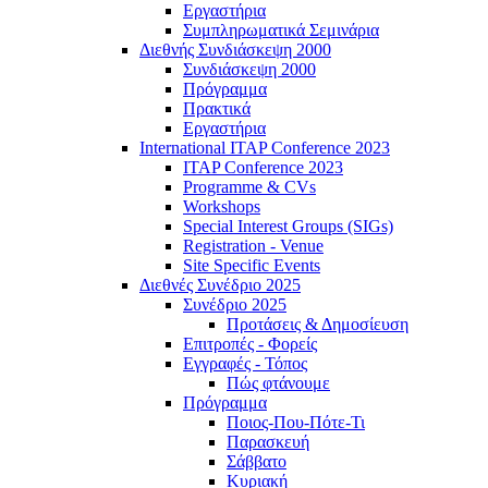
Εργαστήρια
Συμπληρωματικά Σεμινάρια
Διεθνής Συνδιάσκεψη 2000
Συνδιάσκεψη 2000
Πρόγραμμα
Πρακτικά
Εργαστήρια
International ITAP Conference 2023
ITAP Conference 2023
Programme & CVs
Workshops
Special Interest Groups (SIGs)
Registration - Venue
Site Specific Events
Διεθνές Συνέδριο 2025
Συνέδριο 2025
Προτάσεις & Δημοσίευση
Επιτροπές - Φορείς
Εγγραφές - Τόπος
Πώς φτάνουμε
Πρόγραμμα
Ποιος-Που-Πότε-Τι
Παρασκευή
Σάββατο
Κυριακή