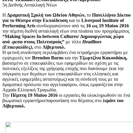
5η Διεθνής Ανταλλαγή Νέων
Η
Δραματική Σχολή του Ωδείου Αθηνών,
το
Πανελλήνιο Δίκτυο
για το Θέατρο στην Εκπαίδευση
και το
Liverpool Institute of
Performing Arts
συνδιοργανώνουν από τις
16 ως 19 Μαϊου 2016
την πέμπτη διεθνή ανταλλαγή νέων στα πλαίσια του προγράμματος
“Making Spaces In-between Cultures/ Δημιουργώντας χώρο
ανά -μεσα στους Πολιτισμούς”
με τίτλο
Ηeadlines
(Επικεφαλίδες)
,
στο
Λίβερπουλ.
Η φετινή συνάντηση περιλαμβάνει ένα τετραήμερο εργαστήριο με
εμψυχωτές τον
Brendon Burns
και την
Τζωρτζίνα Κακουδάκη,
βασισμένο σε επικεφαλίδες των εφημερίδων σε σχέση με τις
πολιτικές εξελίξεις της γρήγορης εποχής που διανύουμε (και την
σύγκριση των θεμάτων των επικεφαλίδων στις ελληνικές και
αγγλικές εφημερίδες αντιστοίχως) και τη σύνδεσή τους με τα
δραματικό πρόσωπο του αγγελιαφόρου, όπως εμφανίζεται στην
Αρχαία Ελληνική Τραγωδία.
Την
Πέμπτη 19 Μαϊου 2016
οι εργασίες θα ολοκληρωθούν σε ένα
βιωματικό εργαστήριο/παρουσίαση του θέματος στο
λιμάνι του
Λίβερπουλ.