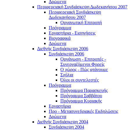
Δρώμενα
Περιφερειακή Συνδιάσκεψη Δωδεκανήσου 2007
Περιφερειακή Συνδιάσκεψη
Δωδεκανήσου 2007
Οργανωτική Επιτροπή
Πρόγραμμα
Εργαστήρια - Εισηγήσεις
Βιογραφικά
Δρώμενα
Διεθνής Συνδιάσκεψη 2006
Συνδιάσκεψη 2006
Οργάνωση - Επιτροπές -
Συνεργαζόμενοι Φορείς
Ο χώρος - Πώς φτάνουμε
Σχόλια
Όλοι οι συντελεστές
Πρόγραμμα
Πρόγραμμα Παρασκευής
Πρόγραμμα Σαββάτου
Πρόγραμμα Κυριακής
Εργαστήρια
Προ - Μετασυνεδριακές Εκδηλώσεις
Δρώμενα
Διεθνής Συνδιάσκεψη 2004
Συνδιάσκεψη 2004