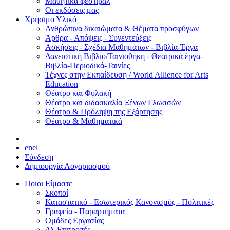
Μαθητικά φεστιβάλ
Οι εκδόσεις μας
Χρήσιμο Υλικό
Ανθρώπινα δικαιώματα & Θέματα προσφύγων
Άρθρα - Απόψεις - Συνεντεύξεις
Ασκήσεις - Σχέδια Μαθημάτων - Βιβλία-Έργα
Δανειστική Βιβλιο/Ταινιοθήκη - Θεατρικά έργα-
Βιβλία-Περιοδικά-Ταινίες
Τέχνες στην Εκπαίδευση / World Allience for Arts
Education
Θέατρο και Φυλακή
Θέατρο και διδασκαλία Ξένων Γλωσσών
Θέατρο & Πρόληψη της Εξάρτησης
Θέατρο & Μαθηματικά
en
el
Σύνδεση
Δημιουργία Λογαριασμού
Ποιοι Είμαστε
Σκοποί
Καταστατικό - Εσωτερικός Κανονισμός - Πολιτικές
Γραφεία - Παραρτήματα
Ομάδες Εργασίας
ΔΣ Επιτροπές