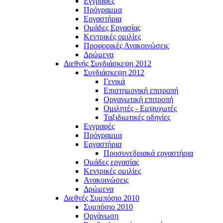
Εγγραφές
Πρόγραμμα
Εργαστήρια
Ομάδες Εργασίας
Κεντρικές ομιλίες
Προφορικές Ανακοινώσεις
Δρώμενα
Διεθνής Συνδιάσκεψη 2012
Συνδιάσκεψη 2012
Γενικά
Επιστημονική επιτροπή
Οργανωτική επιτροπή
Ομιλητές - Εμψυχωτές
Ταξιδιωτικές οδηγίες
Εγγραφές
Πρόγραμμα
Εργαστήρια
Προσυνεδριακά εργαστήρια
Ομάδες εργασίας
Κεντρικές ομιλίες
Ανακοινώσεις
Δρώμενα
Διεθνές Συμπόσιο 2010
Συμπόσιο 2010
Οργάνωση