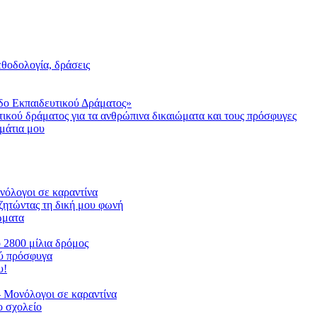
μεθοδολογία, δράσεις
δο Εκπαιδευτικού Δράματος»
τικού δράματος για τα ανθρώπινα δικαιώματα και τους πρόσφυγες
μάτια μου
ονόλογοι σε καραντίνα
ζητώντας τη δική μου φωνή
ιώματα
ο 2800 μίλια δρόμος
ού πρόσφυγα
υ!
 Μονόλογοι σε καραντίνα
 σχολείο