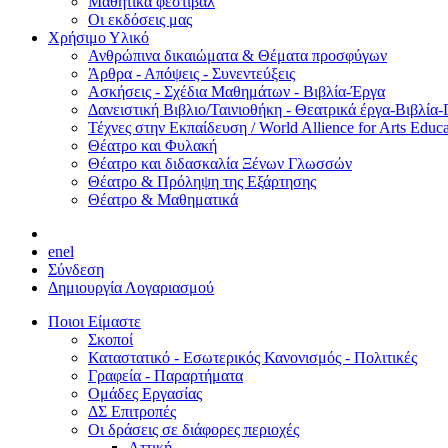
Μαθητικά φεστιβάλ
Οι εκδόσεις μας
Χρήσιμο Υλικό
Ανθρώπινα δικαιώματα & Θέματα προσφύγων
Άρθρα - Απόψεις - Συνεντεύξεις
Ασκήσεις - Σχέδια Μαθημάτων - Βιβλία-Έργα
Δανειστική Βιβλιο/Ταινιοθήκη - Θεατρικά έργα-Βιβλία-
Τέχνες στην Εκπαίδευση / World Allience for Arts Educa
Θέατρο και Φυλακή
Θέατρο και διδασκαλία Ξένων Γλωσσών
Θέατρο & Πρόληψη της Εξάρτησης
Θέατρο & Μαθηματικά
en
el
Σύνδεση
Δημιουργία Λογαριασμού
Ποιοι Είμαστε
Σκοποί
Καταστατικό - Εσωτερικός Κανονισμός - Πολιτικές
Γραφεία - Παραρτήματα
Ομάδες Εργασίας
ΔΣ Επιτροπές
Οι δράσεις σε διάφορες περιοχές
Αττική