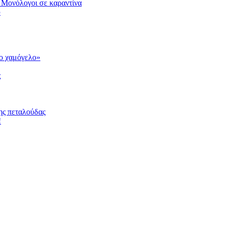
 Μονόλογοι σε καραντίνα
υ
το χαμόγελο»
ς
ης πεταλούδας
!