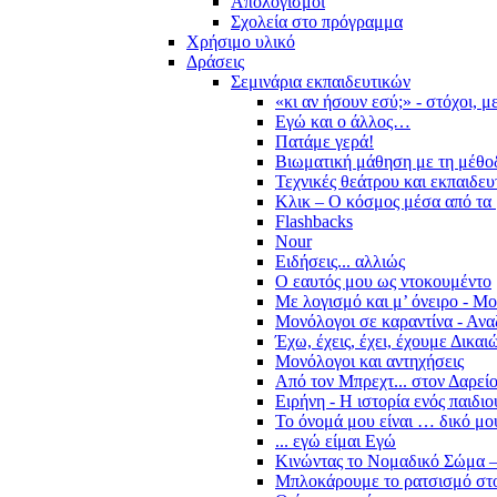
Απολογισμοί
Σχολεία στο πρόγραμμα
Χρήσιμο υλικό
Δράσεις
Σεμινάρια εκπαιδευτικών
«κι αν ήσουν εσύ;» - στόχοι, 
Εγώ και ο άλλος…
Πατάμε γερά!
Βιωματική μάθηση με τη μέθο
Τεχνικές θεάτρου και εκπαιδευ
Κλικ – Ο κόσμος μέσα από τα 
Flashbacks
Nour
Ειδήσεις... αλλιώς
Ο εαυτός μου ως ντοκουμέντο
Με λογισμό και μ’ όνειρο - Μ
Μονόλογοι σε καραντίνα - Ανα
Έχω, έχεις, έχει, έχουμε Δικα
Μονόλογοι και αντηχήσεις
Από τον Μπρεχτ... στον Δαρεί
Ειρήνη - Η ιστορία ενός παιδι
Το όνομά μου είναι … δικό μο
... εγώ είμαι Εγώ
Κινώντας το Νομαδικό Σώμα –
Μπλοκάρουμε το ρατσισμό στο