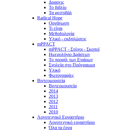
Δρασεις
Το βιβλίο
Τα φεστιβάλ
Radical Hope
Οργάνωση
Τι είναι
Μεθοδολογία
Υλικό - εκδηλώσεις
mPPACT
mPPACT - Στόχοι - Σκοποί
Ημερολόγιο Δράσεων
Το προφίλ των Εταίρων
Σχολεία στο Πρόγραμμα
Υλικό
Φωτογραφίες
Βιντεομουσεία
Βιντεομουσεία
2014
2013
2012
2011
2010
Λογοτεχνικό Εργαστήριο
Λογοτεχνικό εργαστήριο
Όλα τα έργα