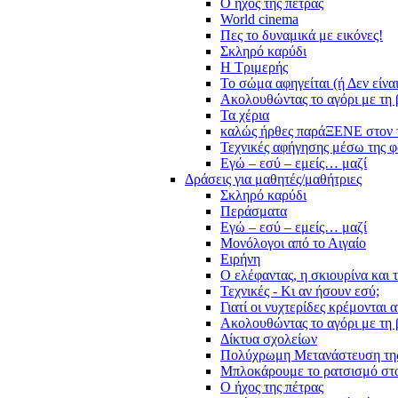
Ο ήχος της πέτρας
World cinema
Πες το δυναμικά με εικόνες!
Σκληρό καρύδι
Η Τριμερής
Το σώμα αφηγείται (ή Δεν είνα
Ακολουθώντας το αγόρι με τη 
Τα χέρια
καλώς ήρθες παράΞΕΝΕ στον 
Τεχνικές αφήγησης μέσω της 
Εγώ – εσύ – εμείς… μαζί
Δράσεις για μαθητές/μαθήτριες
Σκληρό καρύδι
Περάσματα
Εγώ – εσύ – εμείς… μαζί
Μονόλογοι από το Αιγαίο
Ειρήνη
Ο ελέφαντας, η σκιουρίνα και 
Τεχνικές - Κι αν ήσουν εσύ;
Γιατί οι νυχτερίδες κρέμονται 
Ακολουθώντας το αγόρι με τη 
Δίκτυα σχολείων
Πολύχρωμη Μετανάστευση τη
Μπλοκάρουμε το ρατσισμό στο
Ο ήχος της πέτρας