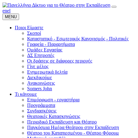
en
el
MENU
Ποιοι Είμαστε
Σκοποί
Καταστατικό - Εσωτερικός Κανονισμός - Πολιτικές
Γραφεία - Παραρτήματα
Ομάδες Εργασίας
ΔΣ Επιτροπές
Οι δράσεις σε διάφορες περιοχές
Γίνε μέλος
Ενημερωτικά δελτία
Διεκδικούμε
Ανακοινώσεις
Somers John
Τι κάνουμε
Επιμόρφωση - εργαστήρια
Προγράμματα
Συνδιασκέψεις
Θεατρικές Κατασκηνώσεις
Περιοδικό Εκπαίδευση και Θέατρο
Παγκόσμια Ημέρα Θεάτρου στην Εκπαίδευση
Θέατρο του Καταπιεσμένου - Θέατρο Φόρουμ