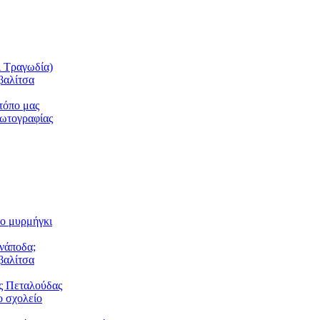
ι Τραγωδία)
βαλίτσα
τόπο μας
φωτογραφίας
το μυρμήγκι
ανάποδα;
βαλίτσα
ς Πεταλούδας
 σχολείο