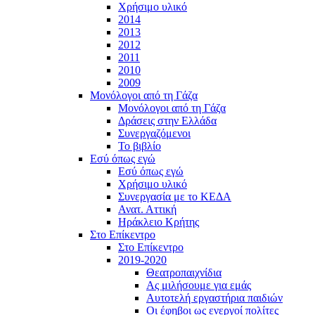
Χρήσιμο υλικό
2014
2013
2012
2011
2010
2009
Μονόλογοι από τη Γάζα
Μονόλογοι από τη Γάζα
Δράσεις στην Ελλάδα
Συνεργαζόμενοι
To βιβλίο
Εσύ όπως εγώ
Εσύ όπως εγώ
Χρήσιμο υλικό
Συνεργασία με το ΚΕΔΑ
Ανατ. Αττική
Ηράκλειο Κρήτης
Στο Επίκεντρο
Στο Επίκεντρο
2019-2020
Θεατροπαιχνίδια
Ας μιλήσουμε για εμάς
Αυτοτελή εργαστήρια παιδιών
Οι έφηβοι ως ενεργοί πολίτες