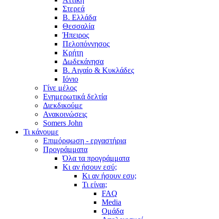
Στερεά
Β. Ελλάδα
Θεσσαλία
Ήπειρος
Πελοπόννησος
Κρήτη
Δωδεκάνησα
Β. Αιγαίο & Κυκλάδες
Ιόνιο
Γίνε μέλος
Ενημερωτικά δελτία
Διεκδικούμε
Ανακοινώσεις
Somers John
Τι κάνουμε
Επιμόρφωση - εργαστήρια
Προγράμματα
Όλα τα προγράμματα
Κι αν ήσουν εσύ;
Κι αν ήσουν εσυ;
Τι είναι;
FAQ
Media
Ομάδα