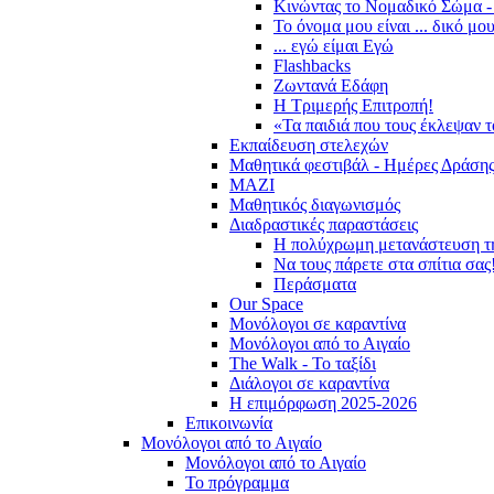
Κινώντας το Νομαδικό Σώμα -
Το όνομα μου είναι ... δικό μο
... εγώ είμαι Εγώ
Flashbacks
Ζωντανά Εδάφη
Η Τριμερής Επιτροπή!
«Τα παιδιά που τους έκλεψαν 
Εκπαίδευση στελεχών
Μαθητικά φεστιβάλ - Ημέρες Δράση
ΜΑΖΙ
Μαθητικός διαγωνισμός
Διαδραστικές παραστάσεις
Η πολύχρωμη μετανάστευση τ
Να τους πάρετε στα σπίτια σας
Περάσματα
Our Space
Μονόλογοι σε καραντίνα
Μονόλογοι από το Αιγαίο
The Walk - Το ταξίδι
Διάλογοι σε καραντίνα
Η επιμόρφωση 2025-2026
Επικοινωνία
Μονόλογοι από το Αιγαίο
Μονόλογοι από το Αιγαίο
Το πρόγραμμα