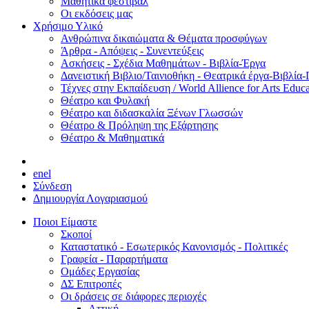
Μαθητικά φεστιβάλ
Οι εκδόσεις μας
Χρήσιμο Υλικό
Ανθρώπινα δικαιώματα & Θέματα προσφύγων
Άρθρα - Απόψεις - Συνεντεύξεις
Ασκήσεις - Σχέδια Μαθημάτων - Βιβλία-Έργα
Δανειστική Βιβλιο/Ταινιοθήκη - Θεατρικά έργα-Βιβλία-
Τέχνες στην Εκπαίδευση / World Allience for Arts Educa
Θέατρο και Φυλακή
Θέατρο και διδασκαλία Ξένων Γλωσσών
Θέατρο & Πρόληψη της Εξάρτησης
Θέατρο & Μαθηματικά
en
el
Σύνδεση
Δημιουργία Λογαριασμού
Ποιοι Είμαστε
Σκοποί
Καταστατικό - Εσωτερικός Κανονισμός - Πολιτικές
Γραφεία - Παραρτήματα
Ομάδες Εργασίας
ΔΣ Επιτροπές
Οι δράσεις σε διάφορες περιοχές
Αττική