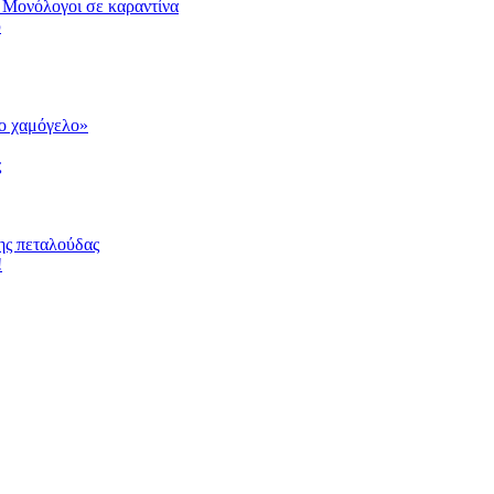
 Μονόλογοι σε καραντίνα
υ
το χαμόγελο»
ς
ης πεταλούδας
!