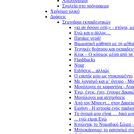
Απολογισμοί
Σχολεία στο πρόγραμμα
Χρήσιμο υλικό
Δράσεις
Σεμινάρια εκπαιδευτικών
«κι αν ήσουν εσύ;» - στόχοι, 
Εγώ και ο άλλος…
Πατάμε γερά!
Βιωματική μάθηση με τη μέθο
Τεχνικές θεάτρου και εκπαιδευ
Κλικ – Ο κόσμος μέσα από τα 
Flashbacks
Nour
Ειδήσεις... αλλιώς
Ο εαυτός μου ως ντοκουμέντο
Με λογισμό και μ’ όνειρο - Μ
Μονόλογοι σε καραντίνα - Ανα
Έχω, έχεις, έχει, έχουμε Δικα
Μονόλογοι και αντηχήσεις
Από τον Μπρεχτ... στον Δαρεί
Ειρήνη - Η ιστορία ενός παιδι
Το όνομά μου είναι … δικό μο
... εγώ είμαι Εγώ
Κινώντας το Νομαδικό Σώμα –
Μπλοκάρουμε το ρατσισμό στο