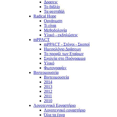
Δρασεις
Το βιβλίο
Τα φεστιβάλ
Radical Hope
Οργάνωση
Τι είναι
Μεθοδολογία
Υλικό - εκδηλώσεις
mPPACT
mPPACT - Στόχοι - Σκοποί
Ημερολόγιο Δράσεων
Το προφίλ των Εταίρων
Σχολεία στο Πρόγραμμα
Υλικό
Φωτογραφίες
Βιντεομουσεία
Βιντεομουσεία
2014
2013
2012
2011
2010
Λογοτεχνικό Εργαστήριο
Λογοτεχνικό εργαστήριο
Όλα τα έργα