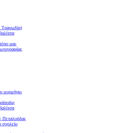
ι Τραγωδία)
βαλίτσα
τόπο μας
φωτογραφίας
το μυρμήγκι
ανάποδα;
βαλίτσα
ς Πεταλούδας
 σχολείο