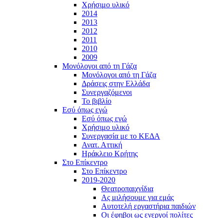
Χρήσιμο υλικό
2014
2013
2012
2011
2010
2009
Μονόλογοι από τη Γάζα
Μονόλογοι από τη Γάζα
Δράσεις στην Ελλάδα
Συνεργαζόμενοι
To βιβλίο
Εσύ όπως εγώ
Εσύ όπως εγώ
Χρήσιμο υλικό
Συνεργασία με το ΚΕΔΑ
Ανατ. Αττική
Ηράκλειο Κρήτης
Στο Επίκεντρο
Στο Επίκεντρο
2019-2020
Θεατροπαιχνίδια
Ας μιλήσουμε για εμάς
Αυτοτελή εργαστήρια παιδιών
Οι έφηβοι ως ενεργοί πολίτες