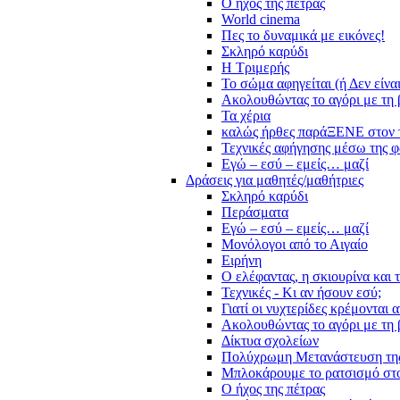
Ο ήχος της πέτρας
World cinema
Πες το δυναμικά με εικόνες!
Σκληρό καρύδι
Η Τριμερής
Το σώμα αφηγείται (ή Δεν είνα
Ακολουθώντας το αγόρι με τη 
Τα χέρια
καλώς ήρθες παράΞΕΝΕ στον 
Τεχνικές αφήγησης μέσω της 
Εγώ – εσύ – εμείς… μαζί
Δράσεις για μαθητές/μαθήτριες
Σκληρό καρύδι
Περάσματα
Εγώ – εσύ – εμείς… μαζί
Μονόλογοι από το Αιγαίο
Ειρήνη
Ο ελέφαντας, η σκιουρίνα και 
Τεχνικές - Κι αν ήσουν εσύ;
Γιατί οι νυχτερίδες κρέμονται 
Ακολουθώντας το αγόρι με τη 
Δίκτυα σχολείων
Πολύχρωμη Μετανάστευση τη
Μπλοκάρουμε το ρατσισμό στο
Ο ήχος της πέτρας