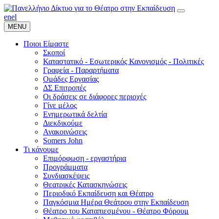
en
el
MENU
Ποιοι Είμαστε
Σκοποί
Καταστατικό - Εσωτερικός Κανονισμός - Πολιτικές
Γραφεία - Παραρτήματα
Ομάδες Εργασίας
ΔΣ Επιτροπές
Οι δράσεις σε διάφορες περιοχές
Γίνε μέλος
Ενημερωτικά δελτία
Διεκδικούμε
Ανακοινώσεις
Somers John
Τι κάνουμε
Επιμόρφωση - εργαστήρια
Προγράμματα
Συνδιασκέψεις
Θεατρικές Κατασκηνώσεις
Περιοδικό Εκπαίδευση και Θέατρο
Παγκόσμια Ημέρα Θεάτρου στην Εκπαίδευση
Θέατρο του Καταπιεσμένου - Θέατρο Φόρουμ