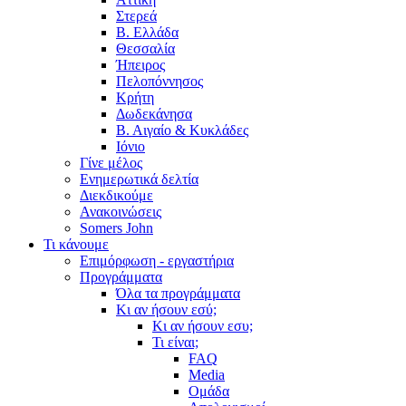
Στερεά
Β. Ελλάδα
Θεσσαλία
Ήπειρος
Πελοπόννησος
Κρήτη
Δωδεκάνησα
Β. Αιγαίο & Κυκλάδες
Ιόνιο
Γίνε μέλος
Ενημερωτικά δελτία
Διεκδικούμε
Ανακοινώσεις
Somers John
Τι κάνουμε
Επιμόρφωση - εργαστήρια
Προγράμματα
Όλα τα προγράμματα
Κι αν ήσουν εσύ;
Κι αν ήσουν εσυ;
Τι είναι;
FAQ
Media
Ομάδα