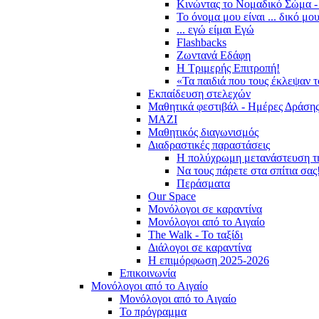
Κινώντας το Νομαδικό Σώμα -
Το όνομα μου είναι ... δικό μο
... εγώ είμαι Εγώ
Flashbacks
Ζωντανά Εδάφη
Η Τριμερής Επιτροπή!
«Τα παιδιά που τους έκλεψαν 
Εκπαίδευση στελεχών
Μαθητικά φεστιβάλ - Ημέρες Δράση
ΜΑΖΙ
Μαθητικός διαγωνισμός
Διαδραστικές παραστάσεις
Η πολύχρωμη μετανάστευση τ
Να τους πάρετε στα σπίτια σας
Περάσματα
Our Space
Μονόλογοι σε καραντίνα
Μονόλογοι από το Αιγαίο
The Walk - Το ταξίδι
Διάλογοι σε καραντίνα
Η επιμόρφωση 2025-2026
Επικοινωνία
Μονόλογοι από το Αιγαίο
Μονόλογοι από το Αιγαίο
Το πρόγραμμα