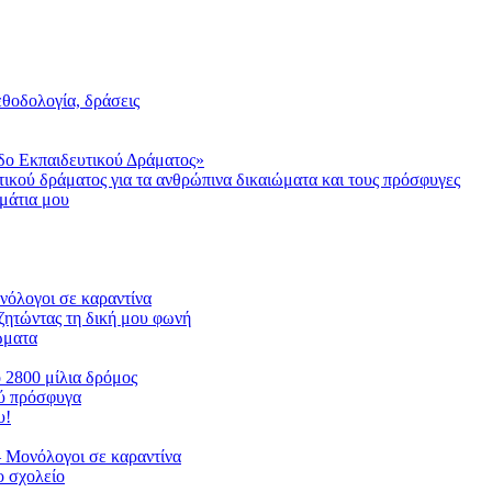
μεθοδολογία, δράσεις
δο Εκπαιδευτικού Δράματος»
τικού δράματος για τα ανθρώπινα δικαιώματα και τους πρόσφυγες
μάτια μου
ονόλογοι σε καραντίνα
ζητώντας τη δική μου φωνή
ιώματα
ο 2800 μίλια δρόμος
ού πρόσφυγα
υ!
 Μονόλογοι σε καραντίνα
 σχολείο