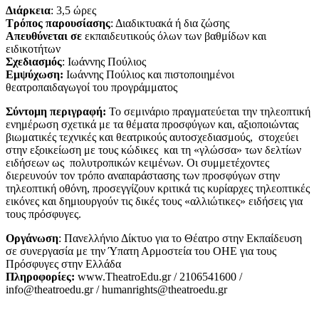
Διάρκεια
: 3,5 ώρες
Τρόπος παρουσίασης
: Διαδικτυακά ή δια ζώσης
Απευθύνεται σε
εκπαιδευτικούς όλων των βαθμίδων και
ειδικοτήτων
Σχεδιασμός
: Ιωάννης Πούλιος
Εμψύχωση:
Ιωάννης Πούλιος και πιστοποιημένοι
θεατροπαιδαγωγοί του προγράμματος
Σύντομη περιγραφή:
Το σεμινάριο πραγματεύεται την τηλεοπτική
ενημέρωση σχετικά με τα θέματα προσφύγων και, αξιοποιώντας
βιωματικές τεχνικές και θεατρικούς αυτοσχεδιασμούς, στοχεύει
στην εξοικείωση με τους κώδικες και τη «γλώσσα» των δελτίων
ειδήσεων ως πολυτροπικών κειμένων. Οι συμμετέχοντες
διερευνούν τον τρόπο αναπαράστασης των προσφύγων στην
τηλεοπτική οθόνη, προσεγγίζουν κριτικά τις κυρίαρχες τηλεοπτικές
εικόνες και δημιουργούν τις δικές τους «αλλιώτικες» ειδήσεις για
τους πρόσφυγες.
Οργάνωση
: Πανελλήνιο Δίκτυο για το Θέατρο στην Εκπαίδευση
σε συνεργασία με την Ύπατη Αρμοστεία του ΟΗΕ για τους
Πρόσφυγες στην Ελλάδα
Πληροφορίες:
www.TheatroEdu.gr / 2106541600 /
info@theatroedu.gr / humanrights@theatroedu.gr