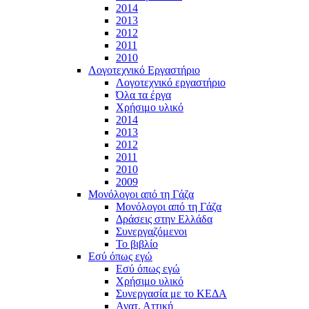
2014
2013
2012
2011
2010
Λογοτεχνικό Εργαστήριο
Λογοτεχνικό εργαστήριο
Όλα τα έργα
Χρήσιμο υλικό
2014
2013
2012
2011
2010
2009
Μονόλογοι από τη Γάζα
Μονόλογοι από τη Γάζα
Δράσεις στην Ελλάδα
Συνεργαζόμενοι
To βιβλίο
Εσύ όπως εγώ
Εσύ όπως εγώ
Χρήσιμο υλικό
Συνεργασία με το ΚΕΔΑ
Ανατ. Αττική