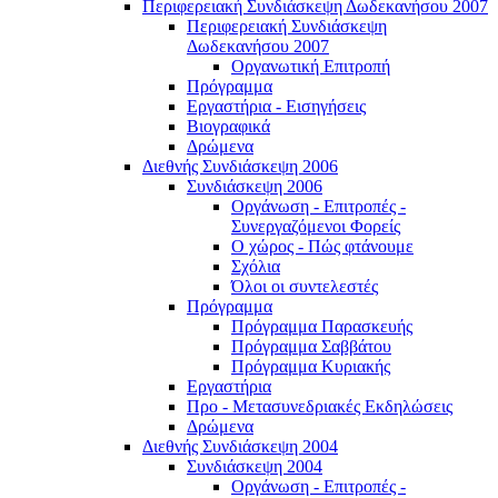
Περιφερειακή Συνδιάσκεψη Δωδεκανήσου 2007
Περιφερειακή Συνδιάσκεψη
Δωδεκανήσου 2007
Οργανωτική Επιτροπή
Πρόγραμμα
Εργαστήρια - Εισηγήσεις
Βιογραφικά
Δρώμενα
Διεθνής Συνδιάσκεψη 2006
Συνδιάσκεψη 2006
Οργάνωση - Επιτροπές -
Συνεργαζόμενοι Φορείς
Ο χώρος - Πώς φτάνουμε
Σχόλια
Όλοι οι συντελεστές
Πρόγραμμα
Πρόγραμμα Παρασκευής
Πρόγραμμα Σαββάτου
Πρόγραμμα Κυριακής
Εργαστήρια
Προ - Μετασυνεδριακές Εκδηλώσεις
Δρώμενα
Διεθνής Συνδιάσκεψη 2004
Συνδιάσκεψη 2004
Οργάνωση - Επιτροπές -