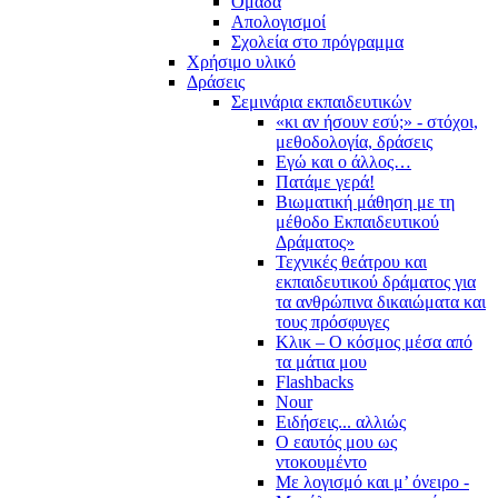
Ομάδα
Απολογισμοί
Σχολεία στο πρόγραμμα
Χρήσιμο υλικό
Δράσεις
Σεμινάρια εκπαιδευτικών
«κι αν ήσουν εσύ;» - στόχοι,
μεθοδολογία, δράσεις
Εγώ και ο άλλος…
Πατάμε γερά!
Βιωματική μάθηση με τη
μέθοδο Εκπαιδευτικού
Δράματος»
Τεχνικές θεάτρου και
εκπαιδευτικού δράματος για
τα ανθρώπινα δικαιώματα και
τους πρόσφυγες
Κλικ – Ο κόσμος μέσα από
τα μάτια μου
Flashbacks
Nour
Ειδήσεις... αλλιώς
Ο εαυτός μου ως
ντοκουμέντο
Με λογισμό και μ’ όνειρο -