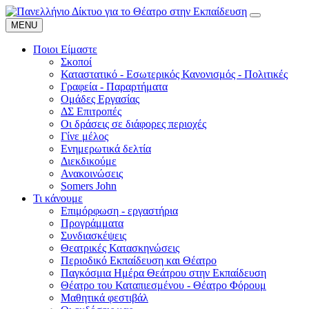
MENU
Ποιοι Είμαστε
Σκοποί
Καταστατικό - Εσωτερικός Κανονισμός - Πολιτικές
Γραφεία - Παραρτήματα
Ομάδες Εργασίας
ΔΣ Επιτροπές
Οι δράσεις σε διάφορες περιοχές
Γίνε μέλος
Ενημερωτικά δελτία
Διεκδικούμε
Ανακοινώσεις
Somers John
Τι κάνουμε
Επιμόρφωση - εργαστήρια
Προγράμματα
Συνδιασκέψεις
Θεατρικές Κατασκηνώσεις
Περιοδικό Εκπαίδευση και Θέατρο
Παγκόσμια Ημέρα Θεάτρου στην Εκπαίδευση
Θέατρο του Καταπιεσμένου - Θέατρο Φόρουμ
Μαθητικά φεστιβάλ