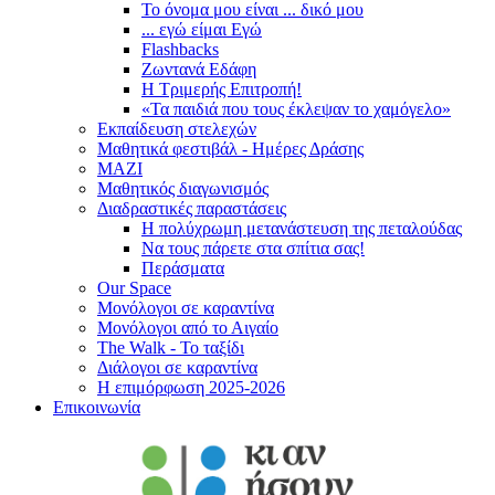
Το όνομα μου είναι ... δικό μου
... εγώ είμαι Εγώ
Flashbacks
Ζωντανά Εδάφη
Η Τριμερής Επιτροπή!
«Τα παιδιά που τους έκλεψαν το χαμόγελο»
Εκπαίδευση στελεχών
Μαθητικά φεστιβάλ - Ημέρες Δράσης
ΜΑΖΙ
Μαθητικός διαγωνισμός
Διαδραστικές παραστάσεις
Η πολύχρωμη μετανάστευση της πεταλούδας
Να τους πάρετε στα σπίτια σας!
Περάσματα
Our Space
Μονόλογοι σε καραντίνα
Μονόλογοι από το Αιγαίο
The Walk - Το ταξίδι
Διάλογοι σε καραντίνα
Η επιμόρφωση 2025-2026
Επικοινωνία