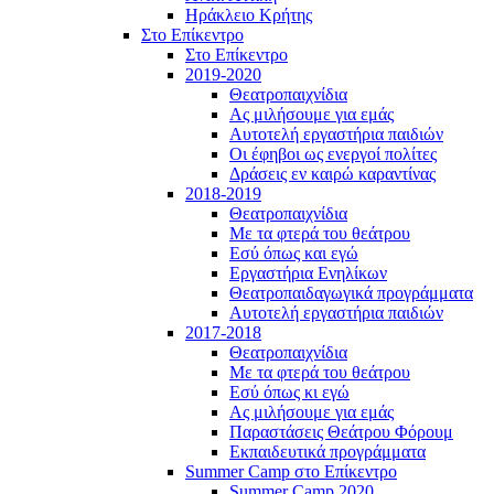
Ηράκλειο Κρήτης
Στο Επίκεντρο
Στο Επίκεντρο
2019-2020
Θεατροπαιχνίδια
Ας μιλήσουμε για εμάς
Αυτοτελή εργαστήρια παιδιών
Οι έφηβοι ως ενεργοί πολίτες
Δράσεις εν καιρώ καραντίνας
2018-2019
Θεατροπαιχνίδια
Με τα φτερά του θεάτρου
Εσύ όπως και εγώ
Εργαστήρια Ενηλίκων
Θεατροπαιδαγωγικά προγράμματα
Αυτοτελή εργαστήρια παιδιών
2017-2018
Θεατροπαιχνίδια
Με τα φτερά του θεάτρου
Εσύ όπως κι εγώ
Ας μιλήσουμε για εμάς
Παραστάσεις Θεάτρου Φόρουμ
Εκπαιδευτικά προγράμματα
Summer Camp στο Επίκεντρο
Summer Camp 2020