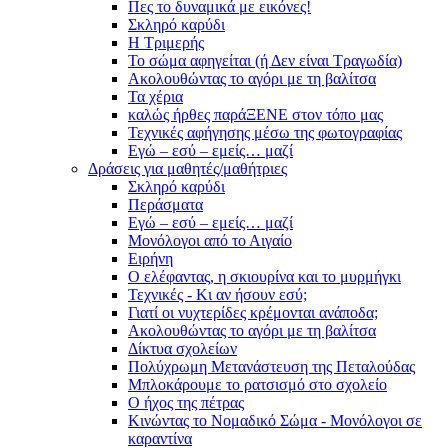
Πες το δυναμικά με εικόνες!
Σκληρό καρύδι
Η Τριμερής
Το σώμα αφηγείται (ή Δεν είναι Τραγωδία)
Ακολουθώντας το αγόρι με τη βαλίτσα
Τα χέρια
καλώς ήρθες παράΞΕΝΕ στον τόπο μας
Τεχνικές αφήγησης μέσω της φωτογραφίας
Εγώ – εσύ – εμείς… μαζί
Δράσεις για μαθητές/μαθήτριες
Σκληρό καρύδι
Περάσματα
Εγώ – εσύ – εμείς… μαζί
Μονόλογοι από το Αιγαίο
Ειρήνη
Ο ελέφαντας, η σκιουρίνα και το μυρμήγκι
Τεχνικές - Κι αν ήσουν εσύ;
Γιατί οι νυχτερίδες κρέμονται ανάποδα;
Ακολουθώντας το αγόρι με τη βαλίτσα
Δίκτυα σχολείων
Πολύχρωμη Μετανάστευση της Πεταλούδας
Μπλοκάρουμε το ρατσισμό στο σχολείο
Ο ήχος της πέτρας
Κινώντας το Νομαδικό Σώμα - Μονόλογοι σε
καραντίνα