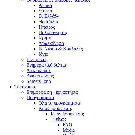
Αττική
Στερεά
Β. Ελλάδα
Θεσσαλία
Ήπειρος
Πελοπόννησος
Κρήτη
Δωδεκάνησα
Β. Αιγαίο & Κυκλάδες
Ιόνιο
Γίνε μέλος
Ενημερωτικά δελτία
Διεκδικούμε
Ανακοινώσεις
Somers John
Τι κάνουμε
Επιμόρφωση - εργαστήρια
Προγράμματα
Όλα τα προγράμματα
Κι αν ήσουν εσύ;
Κι αν ήσουν εσυ;
Τι είναι;
FAQ
Media