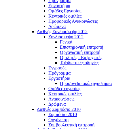
Πρόγραμμα
Εργαστήρια
Ομάδες Εργασίας
Κεντρικές ομιλίες
Προφορικές Ανακοινώσεις
Δρώμενα
Διεθνής Συνδιάσκεψη 2012
Συνδιάσκεψη 2012
Γενικά
Επιστημονική επιτροπή
Οργανωτική επιτροπή
Ομιλητές - Εμψυχωτές
Ταξιδιωτικές οδηγίες
Εγγραφές
Πρόγραμμα
Εργαστήρια
Προσυνεδριακά εργαστήρια
Ομάδες εργασίας
Κεντρικές ομιλίες
Ανακοινώσεις
Δρώμενα
Διεθνές Συμπόσιο 2010
Συμπόσιο 2010
Οργάνωση
Συμβουλευτική επιτροπή