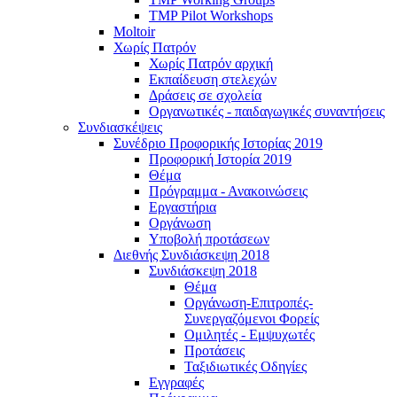
TMP Pilot Workshops
Moltoir
Χωρίς Πατρόν
Χωρίς Πατρόν αρχική
Εκπαίδευση στελεχών
Δράσεις σε σχολεία
Οργανωτικές - παιδαγωγικές συναντήσεις
Συνδιασκέψεις
Συνέδριο Προφορικής Ιστορίας 2019
Προφορική Ιστορία 2019
Θέμα
Πρόγραμμα - Ανακοινώσεις
Εργαστήρια
Οργάνωση
Υποβολή προτάσεων
Διεθνής Συνδιάσκεψη 2018
Συνδιάσκεψη 2018
Θέμα
Οργάνωση-Επιτροπές-
Συνεργαζόμενοι Φορείς
Ομιλητές - Εμψυχωτές
Προτάσεις
Ταξιδιωτικές Οδηγίες
Εγγραφές