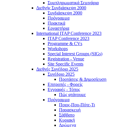
Συμπληρωματικά Σεμινάρια
Διεθνής Συνδιάσκεψη 2000
Συνδιάσκεψη 2000
Πρόγραμμα
Πρακτικά
Εργαστήρια
International ITAP Conference 2023
ITAP Conference 2023
Programme & CVs
Workshops
Special Interest Groups (SIGs)
Registration - Venue
Site Specific Events
Διεθνές Συνέδριο 2025
Συνέδριο 2025
Προτάσεις & Δημοσίευση
Επιτροπές - Φορείς
Εγγραφές - Τόπος
Πώς φτάνουμε
Πρόγραμμα
Ποιος-Που-Πότε-Τι
Παρασκευή
Σάββατο
Κυριακή
Δρώμενα