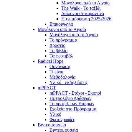
Μονόλογοι από το Αιγαίο
The Walk - Το ταξίδι
Διάλογοι σε καραντίνα
Η επιμόρφωση 2025-2026
Επικοινωνία
Μονόλογοι από το Αιγαίο
Μονόλογοι από το Αιγαίο
Το πρόγραμμα
Δρασεις
Το βιβλίο
Τα φεστιβάλ
Radical Hope
Οργάνωση
Τι είναι
Μεθοδολογία
Υλικό - εκδηλώσεις
mPPACT
mPPACT - Στόχοι - Σκοποί
Ημερολόγιο Δράσεων
Το προφίλ των Εταίρων
Σχολεία στο Πρόγραμμα
Υλικό
Φωτογραφίες
Βιντεομουσεία
Βιντεομουσεία