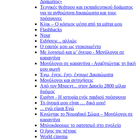
Δράματος»
Τεχνικές θεάτρου και εκπαιδευτικού δράματος
για τα ανθρώπινα δικαιώματα και τους
πρόσφυγες
Κλικ – Ο κόσμος μέσα από τα μάτια μου
Flashbacks
Nour
Ειδήσεις... αλλιώς
Ο εαυτός μου ως ντοκουμέντο
Με λογισμό και μ’ όνειρο - Μονόλογοι σε
καραντίνα
Μονόλογοι σε καραντίνα - Αναζητώντας τη δική
μου φωνή
Έχω, έχεις, έχει, έχουμε Δικαιώματα
Μονόλογοι και αντηχήσεις
Από τον Μπρεχτ... στον Δαρείο 2800 μίλια
δρόμος
Ειρήνη - Η ιστορία ενός παιδιού πρόσφυγα
Το όνομά μου είναι … δικό μου!
... εγώ είμαι Εγώ
Κινώντας το Νομαδικό Σώμα – Μονόλογοι σε
καραντίνα
Μπλοκάρουμε το ρατσισμό στο σχολείο
Ο ήχος της πέτρας
World cinema