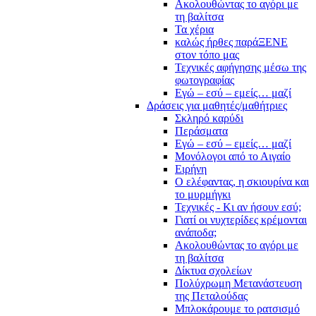
Ακολουθώντας το αγόρι με
τη βαλίτσα
Τα χέρια
καλώς ήρθες παράΞΕΝΕ
στον τόπο μας
Τεχνικές αφήγησης μέσω της
φωτογραφίας
Εγώ – εσύ – εμείς… μαζί
Δράσεις για μαθητές/μαθήτριες
Σκληρό καρύδι
Περάσματα
Εγώ – εσύ – εμείς… μαζί
Μονόλογοι από το Αιγαίο
Ειρήνη
Ο ελέφαντας, η σκιουρίνα και
το μυρμήγκι
Τεχνικές - Κι αν ήσουν εσύ;
Γιατί οι νυχτερίδες κρέμονται
ανάποδα;
Ακολουθώντας το αγόρι με
τη βαλίτσα
Δίκτυα σχολείων
Πολύχρωμη Μετανάστευση
της Πεταλούδας
Μπλοκάρουμε το ρατσισμό