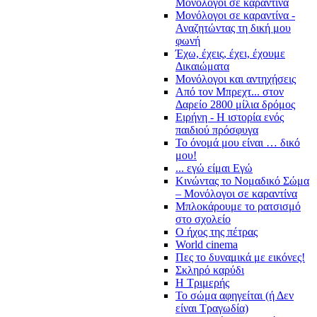
Μονόλογοι σε καραντίνα
Μονόλογοι σε καραντίνα -
Αναζητώντας τη δική μου
φωνή
Έχω, έχεις, έχει, έχουμε
Δικαιώματα
Μονόλογοι και αντηχήσεις
Από τον Μπρεχτ... στον
Δαρείο 2800 μίλια δρόμος
Ειρήνη - Η ιστορία ενός
παιδιού πρόσφυγα
Το όνομά μου είναι … δικό
μου!
... εγώ είμαι Εγώ
Κινώντας το Νομαδικό Σώμα
– Μονόλογοι σε καραντίνα
Μπλοκάρουμε το ρατσισμό
στο σχολείο
Ο ήχος της πέτρας
World cinema
Πες το δυναμικά με εικόνες!
Σκληρό καρύδι
Η Τριμερής
Το σώμα αφηγείται (ή Δεν
είναι Τραγωδία)