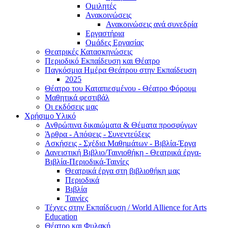
Ομιλητές
Ανακοινώσεις
Ανακοινώσεις ανά συνεδρία
Εργαστήρια
Ομάδες Εργασίας
Θεατρικές Κατασκηνώσεις
Περιοδικό Εκπαίδευση και Θέατρο
Παγκόσμια Ημέρα Θεάτρου στην Εκπαίδευση
2025
Θέατρο του Καταπιεσμένου - Θέατρο Φόρουμ
Μαθητικά φεστιβάλ
Οι εκδόσεις μας
Χρήσιμο Υλικό
Ανθρώπινα δικαιώματα & Θέματα προσφύγων
Άρθρα - Απόψεις - Συνεντεύξεις
Ασκήσεις - Σχέδια Μαθημάτων - Βιβλία-Έργα
Δανειστική Βιβλιο/Ταινιοθήκη - Θεατρικά έργα-
Βιβλία-Περιοδικά-Ταινίες
Θεατρικά έργα στη βιβλιοθήκη μας
Περιοδικά
Βιβλία
Ταινίες
Τέχνες στην Εκπαίδευση / World Allience for Arts
Education
Θέατρο και Φυλακή