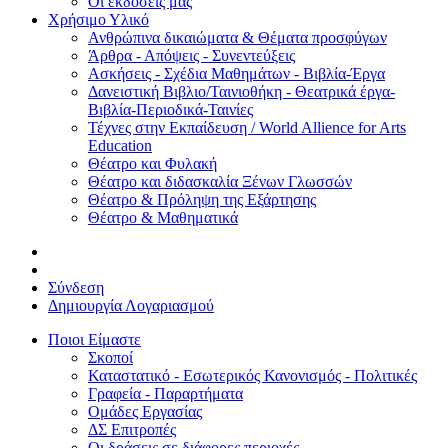
Οι εκδόσεις μας
Χρήσιμο Υλικό
Ανθρώπινα δικαιώματα & Θέματα προσφύγων
Άρθρα - Απόψεις - Συνεντεύξεις
Ασκήσεις - Σχέδια Μαθημάτων - Βιβλία-Έργα
Δανειστική Βιβλιο/Ταινιοθήκη - Θεατρικά έργα-
Βιβλία-Περιοδικά-Ταινίες
Τέχνες στην Εκπαίδευση / World Allience for Arts
Education
Θέατρο και Φυλακή
Θέατρο και διδασκαλία Ξένων Γλωσσών
Θέατρο & Πρόληψη της Εξάρτησης
Θέατρο & Μαθηματικά
Σύνδεση
Δημιουργία Λογαριασμού
Ποιοι Είμαστε
Σκοποί
Καταστατικό - Εσωτερικός Κανονισμός - Πολιτικές
Γραφεία - Παραρτήματα
Ομάδες Εργασίας
ΔΣ Επιτροπές
Οι δράσεις σε διάφορες περιοχές