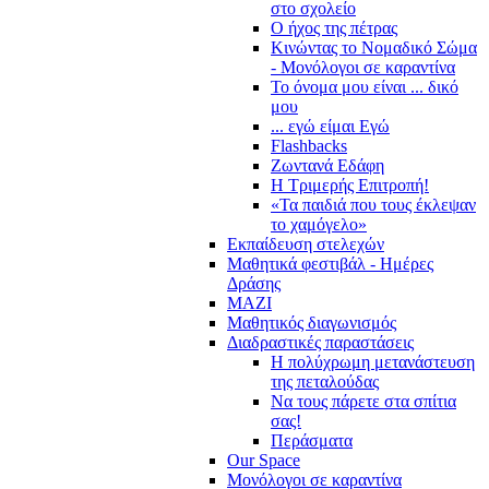
στο σχολείο
Ο ήχος της πέτρας
Κινώντας το Νομαδικό Σώμα
- Μονόλογοι σε καραντίνα
Το όνομα μου είναι ... δικό
μου
... εγώ είμαι Εγώ
Flashbacks
Ζωντανά Εδάφη
Η Τριμερής Επιτροπή!
«Τα παιδιά που τους έκλεψαν
το χαμόγελο»
Εκπαίδευση στελεχών
Μαθητικά φεστιβάλ - Ημέρες
Δράσης
ΜΑΖΙ
Μαθητικός διαγωνισμός
Διαδραστικές παραστάσεις
Η πολύχρωμη μετανάστευση
της πεταλούδας
Να τους πάρετε στα σπίτια
σας!
Περάσματα
Our Space
Μονόλογοι σε καραντίνα