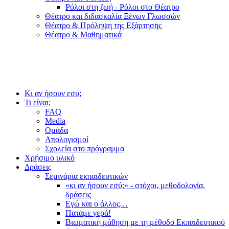
Ρόλοι στη ζωή - Ρόλοι στο Θέατρο
Θέατρο και διδασκαλία Ξένων Γλωσσών
Θέατρο & Πρόληψη της Εξάρτησης
Θέατρο & Μαθηματικά
Κι αν ήσουν εσυ;
Τι είναι;
FAQ
Media
Ομάδα
Απολογισμοί
Σχολεία στο πρόγραμμα
Χρήσιμο υλικό
Δράσεις
Σεμινάρια εκπαιδευτικών
«κι αν ήσουν εσύ;» - στόχοι, μεθοδολογία,
δράσεις
Εγώ και ο άλλος…
Πατάμε γερά!
Βιωματική μάθηση με τη μέθοδο Εκπαιδευτικού