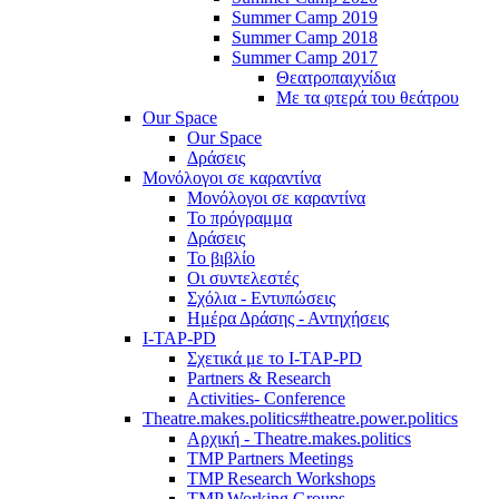
Summer Camp 2019
Summer Camp 2018
Summer Camp 2017
Θεατροπαιχνίδια
Με τα φτερά του θεάτρου
Our Space
Our Space
Δράσεις
Μονόλογοι σε καραντίνα
Μονόλογοι σε καραντίνα
Το πρόγραμμα
Δράσεις
Το βιβλίο
Οι συντελεστές
Σχόλια - Εντυπώσεις
Ημέρα Δράσης - Αντηχήσεις
I-TAP-PD
Σχετικά με το I-TAP-PD
Partners & Research
Activities- Conference
Theatre.makes.politics#theatre.power.politics
Αρχική - Theatre.makes.politics
TMP Partners Meetings
TMP Research Workshops
TMP Working Groups