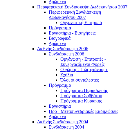
Δρώμενα
Περιφερειακή Συνδιάσκεψη Δωδεκανήσου 2007
Περιφερειακή Συνδιάσκεψη
Δωδεκανήσου 2007
Οργανωτική Επιτροπή
Πρόγραμμα
Εργαστήρια - Εισηγήσεις
Βιογραφικά
Δρώμενα
Διεθνής Συνδιάσκεψη 2006
Συνδιάσκεψη 2006
Οργάνωση - Επιτροπές -
Συνεργαζόμενοι Φορείς
Ο χώρος - Πώς φτάνουμε
Σχόλια
Όλοι οι συντελεστές
Πρόγραμμα
Πρόγραμμα Παρασκευής
Πρόγραμμα Σαββάτου
Πρόγραμμα Κυριακής
Εργαστήρια
Προ - Μετασυνεδριακές Εκδηλώσεις
Δρώμενα
Διεθνής Συνδιάσκεψη 2004
Συνδιάσκεψη 2004