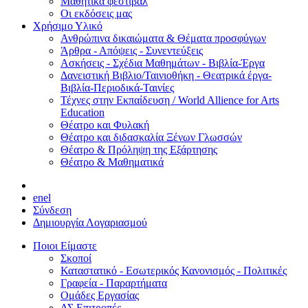
Μαθητικά φεστιβάλ
Οι εκδόσεις μας
Χρήσιμο Υλικό
Ανθρώπινα δικαιώματα & Θέματα προσφύγων
Άρθρα - Απόψεις - Συνεντεύξεις
Ασκήσεις - Σχέδια Μαθημάτων - Βιβλία-Έργα
Δανειστική Βιβλιο/Ταινιοθήκη - Θεατρικά έργα-
Βιβλία-Περιοδικά-Ταινίες
Τέχνες στην Εκπαίδευση / World Allience for Arts
Education
Θέατρο και Φυλακή
Θέατρο και διδασκαλία Ξένων Γλωσσών
Θέατρο & Πρόληψη της Εξάρτησης
Θέατρο & Μαθηματικά
en
el
Σύνδεση
Δημιουργία Λογαριασμού
Ποιοι Είμαστε
Σκοποί
Καταστατικό - Εσωτερικός Κανονισμός - Πολιτικές
Γραφεία - Παραρτήματα
Ομάδες Εργασίας
ΔΣ Επιτροπές