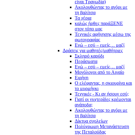
είναι Τραγωδία)
Ακολουθώντας το αγόρι με
τη βαλίτσα
Τα χέρια
καλώς ήρθες παράΞΕΝΕ
στον τόπο μας
Τεχνικές αφήγησης μέσω της
φωτογραφίας
Εγώ – εσύ – εμείς… μαζί
Δράσεις για μαθητές/μαθήτριες
Σκληρό καρύδι
Περάσματα
Εγώ – εσύ – εμείς… μαζί
Μονόλογοι από το Αιγαίο
Ειρήνη
Ο ελέφαντας, η σκιουρίνα και
το μυρμήγκι
Τεχνικές - Κι αν ήσουν εσύ;
Γιατί οι νυχτερίδες κρέμονται
ανάποδα;
Ακολουθώντας το αγόρι με
τη βαλίτσα
Δίκτυα σχολείων
Πολύχρωμη Μετανάστευση
της Πεταλούδας