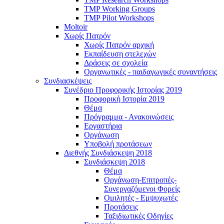
TMP Working Groups
TMP Pilot Workshops
Moltoir
Χωρίς Πατρόν
Χωρίς Πατρόν αρχική
Εκπαίδευση στελεχών
Δράσεις σε σχολεία
Οργανωτικές - παιδαγωγικές συναντήσεις
Συνδιασκέψεις
Συνέδριο Προφορικής Ιστορίας 2019
Προφορική Ιστορία 2019
Θέμα
Πρόγραμμα - Ανακοινώσεις
Εργαστήρια
Οργάνωση
Υποβολή προτάσεων
Διεθνής Συνδιάσκεψη 2018
Συνδιάσκεψη 2018
Θέμα
Οργάνωση-Επιτροπές-
Συνεργαζόμενοι Φορείς
Ομιλητές - Εμψυχωτές
Προτάσεις
Ταξιδιωτικές Οδηγίες