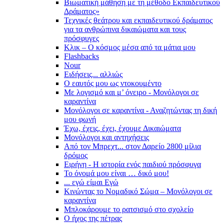
Βιωματική μάθηση με τη μέθοδο Εκπαιδευτικού
Δράματος»
Τεχνικές θεάτρου και εκπαιδευτικού δράματος
για τα ανθρώπινα δικαιώματα και τους
πρόσφυγες
Κλικ – Ο κόσμος μέσα από τα μάτια μου
Flashbacks
Nour
Ειδήσεις... αλλιώς
Ο εαυτός μου ως ντοκουμέντο
Με λογισμό και μ’ όνειρο - Μονόλογοι σε
καραντίνα
Μονόλογοι σε καραντίνα - Αναζητώντας τη δική
μου φωνή
Έχω, έχεις, έχει, έχουμε Δικαιώματα
Μονόλογοι και αντηχήσεις
Από τον Μπρεχτ... στον Δαρείο 2800 μίλια
δρόμος
Ειρήνη - Η ιστορία ενός παιδιού πρόσφυγα
Το όνομά μου είναι … δικό μου!
... εγώ είμαι Εγώ
Κινώντας το Νομαδικό Σώμα – Μονόλογοι σε
καραντίνα
Μπλοκάρουμε το ρατσισμό στο σχολείο
Ο ήχος της πέτρας