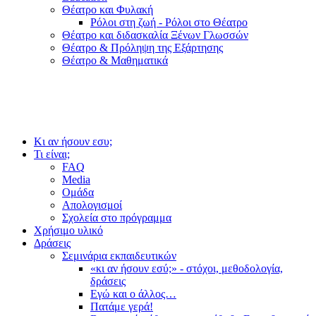
Θέατρο και Φυλακή
Ρόλοι στη ζωή - Ρόλοι στο Θέατρο
Θέατρο και διδασκαλία Ξένων Γλωσσών
Θέατρο & Πρόληψη της Εξάρτησης
Θέατρο & Μαθηματικά
Κι αν ήσουν εσυ;
Τι είναι;
FAQ
Media
Ομάδα
Απολογισμοί
Σχολεία στο πρόγραμμα
Χρήσιμο υλικό
Δράσεις
Σεμινάρια εκπαιδευτικών
«κι αν ήσουν εσύ;» - στόχοι, μεθοδολογία,
δράσεις
Εγώ και ο άλλος…
Πατάμε γερά!