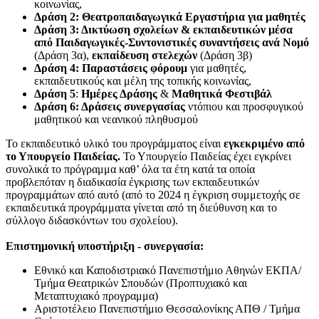
κοινωνίας,
Δράση 2: Θεατροπαιδαγωγικά Εργαστήρια για μαθητές
Δράση 3: Δικτύωση σχολείων & εκπαιδευτικών μέσα
από Παιδαγωγικές-Συντονιστικές συναντήσεις ανά Νομό
(Δράση 3α),
εκπαίδευση στελεχών
(Δράση 3β)
Δράση 4: Παραστάσεις φόρουμ
για μαθητές,
εκπαιδευτικούς και μέλη της τοπικής κοινωνίας,
Δράση 5
:
Ημέρες Δράσης
&
Μαθητικά
Φεστιβάλ
Δράση 6: Δράσεις συνεργασίας
ντόπιου και προσφυγικού
μαθητικού και νεανικού πληθυσμού
Το εκπαιδευτικό υλικό του προγράμματος είναι
εγκεκριμένο από
το Υπουργείο Παιδείας.
Το Υπουργείο Παιδείας έχει εγκρίνει
συνολικά το πρόγραμμα καθ’ όλα τα έτη κατά τα οποία
προβλεπόταν η διαδικασία έγκρισης των εκπαιδευτικών
προγραμμάτων από αυτό
(από το 2024 η έγκριση συμμετοχής σε
εκπαιδευτικά προγράμματα γίνεται από τη διεύθυνση και το
σύλλογο διδασκόντων του σχολείου).
Επιστημονική υποστήριξη - συνεργασία:
Εθνικό και Καποδιστριακό Πανεπιστήμιο Αθηνών ΕΚΠΑ/
Τμήμα Θεατρικών Σπουδών (Προπτυχιακό και
Μεταπτυχιακό προγραμμα)
Αριστοτέλειο Πανεπιστήμιο Θεσσαλονίκης ΑΠΘ / Τμήμα