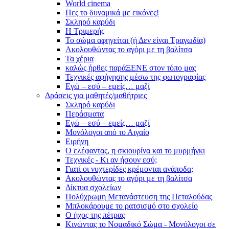
World cinema
Πες το δυναμικά με εικόνες!
Σκληρό καρύδι
Η Τριμερής
Το σώμα αφηγείται (ή Δεν είναι Τραγωδία)
Ακολουθώντας το αγόρι με τη βαλίτσα
Τα χέρια
καλώς ήρθες παράΞΕΝΕ στον τόπο μας
Τεχνικές αφήγησης μέσω της φωτογραφίας
Εγώ – εσύ – εμείς… μαζί
Δράσεις για μαθητές/μαθήτριες
Σκληρό καρύδι
Περάσματα
Εγώ – εσύ – εμείς… μαζί
Μονόλογοι από το Αιγαίο
Ειρήνη
Ο ελέφαντας, η σκιουρίνα και το μυρμήγκι
Τεχνικές - Κι αν ήσουν εσύ;
Γιατί οι νυχτερίδες κρέμονται ανάποδα;
Ακολουθώντας το αγόρι με τη βαλίτσα
Δίκτυα σχολείων
Πολύχρωμη Μετανάστευση της Πεταλούδας
Μπλοκάρουμε το ρατσισμό στο σχολείο
Ο ήχος της πέτρας
Κινώντας το Νομαδικό Σώμα - Μονόλογοι σε