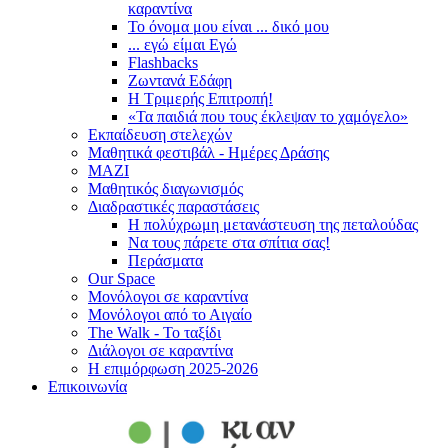
καραντίνα
Το όνομα μου είναι ... δικό μου
... εγώ είμαι Εγώ
Flashbacks
Ζωντανά Εδάφη
Η Τριμερής Επιτροπή!
«Τα παιδιά που τους έκλεψαν το χαμόγελο»
Εκπαίδευση στελεχών
Μαθητικά φεστιβάλ - Ημέρες Δράσης
ΜΑΖΙ
Μαθητικός διαγωνισμός
Διαδραστικές παραστάσεις
Η πολύχρωμη μετανάστευση της πεταλούδας
Να τους πάρετε στα σπίτια σας!
Περάσματα
Our Space
Μονόλογοι σε καραντίνα
Μονόλογοι από το Αιγαίο
The Walk - Το ταξίδι
Διάλογοι σε καραντίνα
Η επιμόρφωση 2025-2026
Επικοινωνία