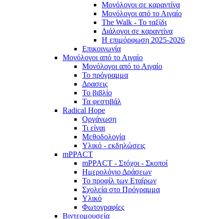
Μονόλογοι σε καραντίνα
Μονόλογοι από το Αιγαίο
The Walk - Το ταξίδι
Διάλογοι σε καραντίνα
Η επιμόρφωση 2025-2026
Επικοινωνία
Μονόλογοι από το Αιγαίο
Μονόλογοι από το Αιγαίο
Το πρόγραμμα
Δρασεις
Το βιβλίο
Τα φεστιβάλ
Radical Hope
Οργάνωση
Τι είναι
Μεθοδολογία
Υλικό - εκδηλώσεις
mPPACT
mPPACT - Στόχοι - Σκοποί
Ημερολόγιο Δράσεων
Το προφίλ των Εταίρων
Σχολεία στο Πρόγραμμα
Υλικό
Φωτογραφίες
Βιντεομουσεία