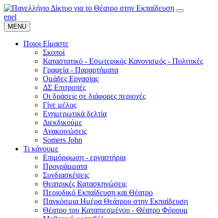
en
el
MENU
Ποιοι Είμαστε
Σκοποί
Καταστατικό - Εσωτερικός Κανονισμός - Πολιτικές
Γραφεία - Παραρτήματα
Ομάδες Εργασίας
ΔΣ Επιτροπές
Οι δράσεις σε διάφορες περιοχές
Γίνε μέλος
Ενημερωτικά δελτία
Διεκδικούμε
Ανακοινώσεις
Somers John
Τι κάνουμε
Επιμόρφωση - εργαστήρια
Προγράμματα
Συνδιασκέψεις
Θεατρικές Κατασκηνώσεις
Περιοδικό Εκπαίδευση και Θέατρο
Παγκόσμια Ημέρα Θεάτρου στην Εκπαίδευση
Θέατρο του Καταπιεσμένου - Θέατρο Φόρουμ