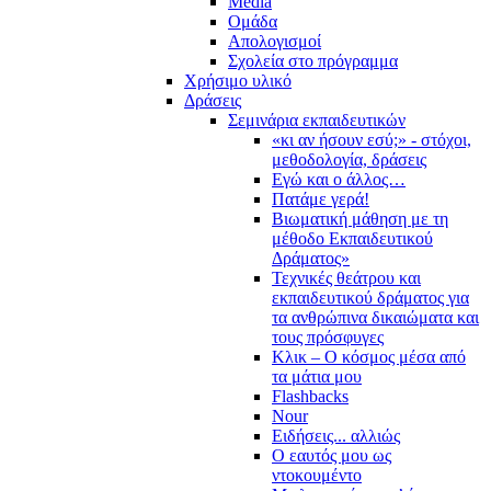
Media
Ομάδα
Απολογισμοί
Σχολεία στο πρόγραμμα
Χρήσιμο υλικό
Δράσεις
Σεμινάρια εκπαιδευτικών
«κι αν ήσουν εσύ;» - στόχοι,
μεθοδολογία, δράσεις
Εγώ και ο άλλος…
Πατάμε γερά!
Βιωματική μάθηση με τη
μέθοδο Εκπαιδευτικού
Δράματος»
Τεχνικές θεάτρου και
εκπαιδευτικού δράματος για
τα ανθρώπινα δικαιώματα και
τους πρόσφυγες
Κλικ – Ο κόσμος μέσα από
τα μάτια μου
Flashbacks
Nour
Ειδήσεις... αλλιώς
Ο εαυτός μου ως
ντοκουμέντο