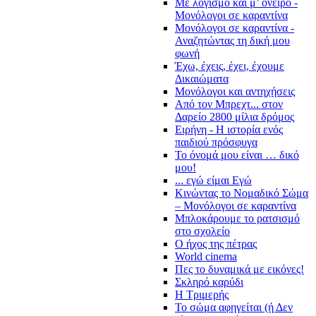
Με λογισμό και μ’ όνειρο -
Μονόλογοι σε καραντίνα
Μονόλογοι σε καραντίνα -
Αναζητώντας τη δική μου
φωνή
Έχω, έχεις, έχει, έχουμε
Δικαιώματα
Μονόλογοι και αντηχήσεις
Από τον Μπρεχτ... στον
Δαρείο 2800 μίλια δρόμος
Ειρήνη - Η ιστορία ενός
παιδιού πρόσφυγα
Το όνομά μου είναι … δικό
μου!
... εγώ είμαι Εγώ
Κινώντας το Νομαδικό Σώμα
– Μονόλογοι σε καραντίνα
Μπλοκάρουμε το ρατσισμό
στο σχολείο
Ο ήχος της πέτρας
World cinema
Πες το δυναμικά με εικόνες!
Σκληρό καρύδι
Η Τριμερής
Το σώμα αφηγείται (ή Δεν