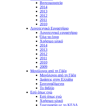
Βιντεομουσεία
2014
2013
2012
2011
2010
Λογοτεχνικό Εργαστήριο
Λογοτεχνικό εργαστήριο
Όλα τα έργα
Χρήσιμο υλικό
2014
2013
2012
2011
2010
2009
Μονόλογοι από τη Γάζα
Μονόλογοι από τη Γάζα
Δράσεις στην Ελλάδα
Συνεργαζόμενοι
To βιβλίο
Εσύ όπως εγώ
Εσύ όπως εγώ
Χρήσιμο υλικό
Συνεργασία με το ΚΕΔΑ