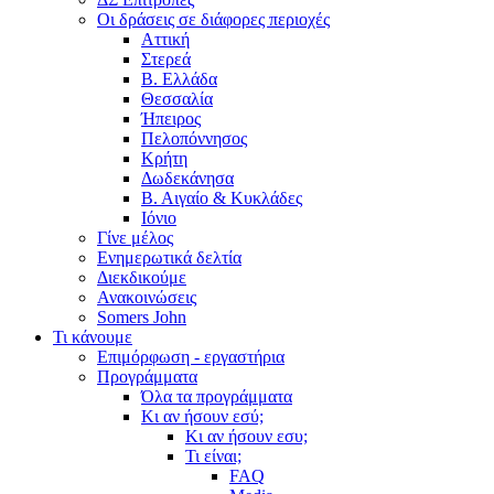
Οι δράσεις σε διάφορες περιοχές
Αττική
Στερεά
Β. Ελλάδα
Θεσσαλία
Ήπειρος
Πελοπόννησος
Κρήτη
Δωδεκάνησα
Β. Αιγαίο & Κυκλάδες
Ιόνιο
Γίνε μέλος
Ενημερωτικά δελτία
Διεκδικούμε
Ανακοινώσεις
Somers John
Τι κάνουμε
Επιμόρφωση - εργαστήρια
Προγράμματα
Όλα τα προγράμματα
Κι αν ήσουν εσύ;
Κι αν ήσουν εσυ;
Τι είναι;
FAQ