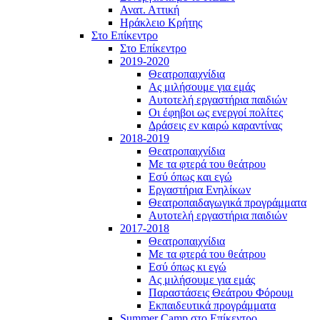
Ανατ. Αττική
Ηράκλειο Κρήτης
Στο Επίκεντρο
Στο Επίκεντρο
2019-2020
Θεατροπαιχνίδια
Ας μιλήσουμε για εμάς
Αυτοτελή εργαστήρια παιδιών
Οι έφηβοι ως ενεργοί πολίτες
Δράσεις εν καιρώ καραντίνας
2018-2019
Θεατροπαιχνίδια
Με τα φτερά του θεάτρου
Εσύ όπως και εγώ
Εργαστήρια Ενηλίκων
Θεατροπαιδαγωγικά προγράμματα
Αυτοτελή εργαστήρια παιδιών
2017-2018
Θεατροπαιχνίδια
Με τα φτερά του θεάτρου
Εσύ όπως κι εγώ
Ας μιλήσουμε για εμάς
Παραστάσεις Θεάτρου Φόρουμ
Εκπαιδευτικά προγράμματα
Summer Camp στο Επίκεντρο