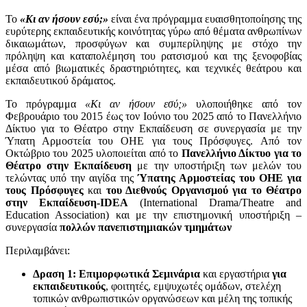
Το
«Κι αν ήσουν εσύ;»
είναι ένα πρόγραμμα ευαισθητοποίησης της
ευρύτερης εκπαιδευτικής κοινότητας γύρω από θέματα ανθρωπίνων
δικαιωμάτων, προσφύγων και συμπερίληψης με στόχο την
πρόληψη και καταπολέμηση του ρατσισμού και της ξενοφοβίας
μέσα από βιωματικές δραστηριότητες, και τεχνικές θεάτρου και
εκπαιδευτικού δράματος.
Το πρόγραμμα
«Κι αν ήσουν εσύ;»
υλοποιήθηκε από τον
Φεβρουάριο του 2015 έως τον Ιούνιο του 2025 από το Πανελλήνιο
Δίκτυο για το Θέατρο στην Εκπαίδευση σε συνεργασία με την
Ύπατη Αρμοστεία του ΟΗΕ για τους Πρόσφυγες.
Από τον
Οκτώβριο του 2025 υλοποιείται από το
Πανελλήνιο Δίκτυο για το
Θέατρο στην Εκπαίδευση
με την υποστήριξη των μελών του
τελώντας υπό την αιγίδα της
Ύπατης Αρμοστείας του ΟΗΕ για
τους Πρόσφυγες
και
του Διεθνούς Οργανισμού για το Θέατρο
στην Εκπαίδευση-
IDEA
(International Drama/Theatre and
Education Association) και με την ε
πιστημονική υποστήριξη –
συνεργασία
πολλών πανεπιστημιακών τμημάτων
Περιλαμβάνει:
Δραση 1: Επιμορφωτικά Σεμινάρια
και εργαστήρια
για
εκπαιδευτικούς
, φοιτητές, εμψυχωτές ομάδων, στελέχη
τοπικών ανθρωπιστικών οργανώσεων και μέλη της τοπικής