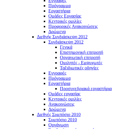
Εγγραφές
Πρόγραμμα
Εργαστήρια
Ομάδες Εργασίας
Κεντρικές ομιλίες
Προφορικές Ανακοινώσεις
Δρώμενα
Διεθνής Συνδιάσκεψη 2012
Συνδιάσκεψη 2012
Γενικά
Επιστημονική επιτροπή
Οργανωτική επιτροπή
Ομιλητές - Εμψυχωτές
Ταξιδιωτικές οδηγίες
Εγγραφές
Πρόγραμμα
Εργαστήρια
Προσυνεδριακά εργαστήρια
Ομάδες εργασίας
Κεντρικές ομιλίες
Ανακοινώσεις
Δρώμενα
Διεθνές Συμπόσιο 2010
Συμπόσιο 2010
Οργάνωση