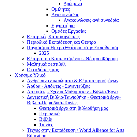
Δρώμενα
Ομιλητές
Ανακοινώσεις
Ανακοινώσεις ανά συνεδρία
Εργαστήρια
Ομάδες Εργασίας
Θεατρικές Κατασκηνώσεις
Περιοδικό Εκπαίδευση και Θέατρο
Παγκόσμια Ημέρα Θεάτρου στην Εκπαίδευση
2025
Θέατρο του Καταπιεσμένου - Θέατρο Φόρουμ
Μαθητικά φεστιβάλ
Οι εκδόσεις μας
Χρήσιμο Υλικό
Ανθρώπινα δικαιώματα & Θέματα προσφύγων
Άρθρα - Απόψεις - Συνεντεύξεις
Ασκήσεις - Σχέδια Μαθημάτων - Βιβλία-Έργα
Δανειστική Βιβλιο/Ταινιοθήκη - Θεατρικά έργα-
Βιβλία-Περιοδικά-Ταινίες
Θεατρικά έργα στη βιβλιοθήκη μας
Περιοδικά
Βιβλία
Ταινίες
Τέχνες στην Εκπαίδευση / World Allience for Arts
Education