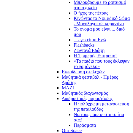
Μπλοκάρουμε το ρατσισμό
στο σχολείο
Ο ήχος της πέτρας
Κινώντας το Νομαδικό Σώμα
- Μονόλογοι σε καραντίνα
Το όνομα μου είναι ... δικό
μου
... εγώ είμαι Εγώ
Flashbacks
Ζωντανά Εδάφη
Η Τριμερής Επιτροπή!
«Τα παιδιά που τους έκλεψαν
το χαμόγελο»
Εκπαίδευση στελεχών
Μαθητικά φεστιβάλ - Ημέρες
Δράσης
ΜΑΖΙ
Μαθητικός διαγωνισμός
Διαδραστικές παραστάσεις
Η πολύχρωμη μετανάστευση
της πεταλούδας
Να τους πάρετε στα σπίτια
σας!
Περάσματα
Our Space