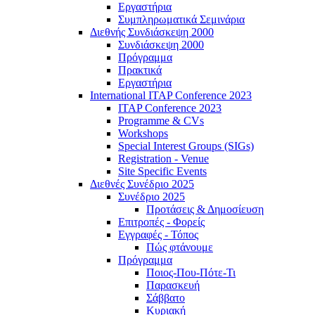
Εργαστήρια
Συμπληρωματικά Σεμινάρια
Διεθνής Συνδιάσκεψη 2000
Συνδιάσκεψη 2000
Πρόγραμμα
Πρακτικά
Εργαστήρια
International ITAP Conference 2023
ITAP Conference 2023
Programme & CVs
Workshops
Special Interest Groups (SIGs)
Registration - Venue
Site Specific Events
Διεθνές Συνέδριο 2025
Συνέδριο 2025
Προτάσεις & Δημοσίευση
Επιτροπές - Φορείς
Εγγραφές - Τόπος
Πώς φτάνουμε
Πρόγραμμα
Ποιος-Που-Πότε-Τι
Παρασκευή
Σάββατο
Κυριακή