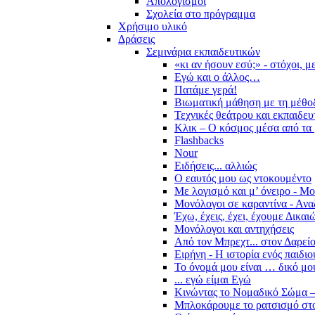
Απολογισμοί
Σχολεία στο πρόγραμμα
Χρήσιμο υλικό
Δράσεις
Σεμινάρια εκπαιδευτικών
«κι αν ήσουν εσύ;» - στόχοι, 
Εγώ και ο άλλος…
Πατάμε γερά!
Βιωματική μάθηση με τη μέθο
Τεχνικές θεάτρου και εκπαιδευ
Κλικ – Ο κόσμος μέσα από τα 
Flashbacks
Nour
Ειδήσεις... αλλιώς
Ο εαυτός μου ως ντοκουμέντο
Με λογισμό και μ’ όνειρο - Μ
Μονόλογοι σε καραντίνα - Ανα
Έχω, έχεις, έχει, έχουμε Δικα
Μονόλογοι και αντηχήσεις
Από τον Μπρεχτ... στον Δαρεί
Ειρήνη - Η ιστορία ενός παιδι
Το όνομά μου είναι … δικό μο
... εγώ είμαι Εγώ
Κινώντας το Νομαδικό Σώμα –
Μπλοκάρουμε το ρατσισμό στο