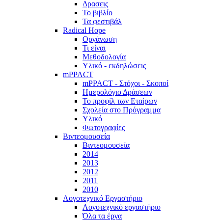
Δρασεις
Το βιβλίο
Τα φεστιβάλ
Radical Hope
Οργάνωση
Τι είναι
Μεθοδολογία
Υλικό - εκδηλώσεις
mPPACT
mPPACT - Στόχοι - Σκοποί
Ημερολόγιο Δράσεων
Το προφίλ των Εταίρων
Σχολεία στο Πρόγραμμα
Υλικό
Φωτογραφίες
Βιντεομουσεία
Βιντεομουσεία
2014
2013
2012
2011
2010
Λογοτεχνικό Εργαστήριο
Λογοτεχνικό εργαστήριο
Όλα τα έργα