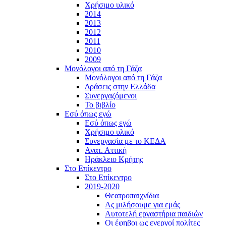
Χρήσιμο υλικό
2014
2013
2012
2011
2010
2009
Μονόλογοι από τη Γάζα
Μονόλογοι από τη Γάζα
Δράσεις στην Ελλάδα
Συνεργαζόμενοι
To βιβλίο
Εσύ όπως εγώ
Εσύ όπως εγώ
Χρήσιμο υλικό
Συνεργασία με το ΚΕΔΑ
Ανατ. Αττική
Ηράκλειο Κρήτης
Στο Επίκεντρο
Στο Επίκεντρο
2019-2020
Θεατροπαιχνίδια
Ας μιλήσουμε για εμάς
Αυτοτελή εργαστήρια παιδιών
Οι έφηβοι ως ενεργοί πολίτες