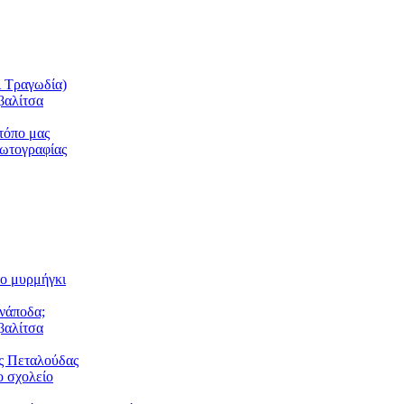
ι Τραγωδία)
βαλίτσα
τόπο μας
φωτογραφίας
το μυρμήγκι
ανάποδα;
βαλίτσα
ς Πεταλούδας
 σχολείο