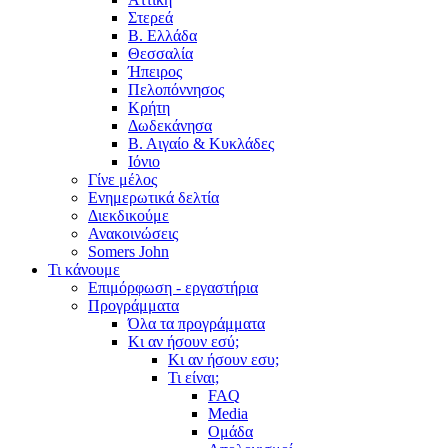
Στερεά
Β. Ελλάδα
Θεσσαλία
Ήπειρος
Πελοπόννησος
Κρήτη
Δωδεκάνησα
Β. Αιγαίο & Κυκλάδες
Ιόνιο
Γίνε μέλος
Ενημερωτικά δελτία
Διεκδικούμε
Ανακοινώσεις
Somers John
Τι κάνουμε
Επιμόρφωση - εργαστήρια
Προγράμματα
Όλα τα προγράμματα
Κι αν ήσουν εσύ;
Κι αν ήσουν εσυ;
Τι είναι;
FAQ
Media
Ομάδα