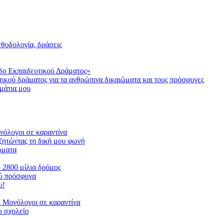
μεθοδολογία, δράσεις
δο Εκπαιδευτικού Δράματος»
τικού δράματος για τα ανθρώπινα δικαιώματα και τους πρόσφυγες
μάτια μου
ονόλογοι σε καραντίνα
ζητώντας τη δική μου φωνή
ιώματα
ο 2800 μίλια δρόμος
ού πρόσφυγα
υ!
 Μονόλογοι σε καραντίνα
 σχολείο