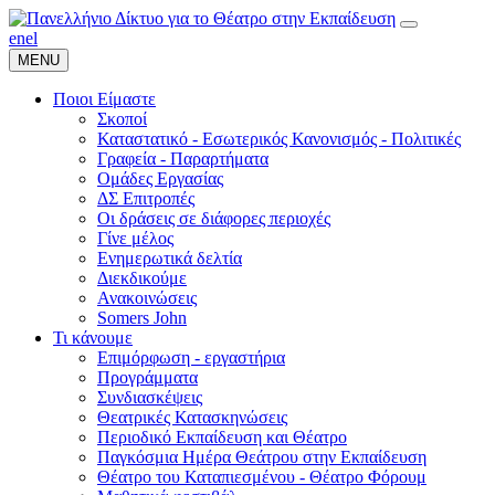
en
el
MENU
Ποιοι Είμαστε
Σκοποί
Καταστατικό - Εσωτερικός Κανονισμός - Πολιτικές
Γραφεία - Παραρτήματα
Ομάδες Εργασίας
ΔΣ Επιτροπές
Οι δράσεις σε διάφορες περιοχές
Γίνε μέλος
Ενημερωτικά δελτία
Διεκδικούμε
Ανακοινώσεις
Somers John
Τι κάνουμε
Επιμόρφωση - εργαστήρια
Προγράμματα
Συνδιασκέψεις
Θεατρικές Κατασκηνώσεις
Περιοδικό Εκπαίδευση και Θέατρο
Παγκόσμια Ημέρα Θεάτρου στην Εκπαίδευση
Θέατρο του Καταπιεσμένου - Θέατρο Φόρουμ