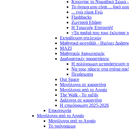
Κινώντας το Νομαδικό Σώμα -
Το όνομα μου είναι ... δικό μο
... εγώ είμαι Εγώ
Flashbacks
Ζωντανά Εδάφη
Η Τριμερής Επιτροπή!
«Τα παιδιά που τους έκλεψαν 
Εκπαίδευση στελεχών
Μαθητικά φεστιβάλ - Ημέρες Δράση
ΜΑΖΙ
Μαθητικός διαγωνισμός
Διαδραστικές παραστάσεις
Η πολύχρωμη μετανάστευση τ
Να τους πάρετε στα σπίτια σας
Περάσματα
Our Space
Μονόλογοι σε καραντίνα
Μονόλογοι από το Αιγαίο
The Walk - Το ταξίδι
Διάλογοι σε καραντίνα
Η επιμόρφωση 2025-2026
Επικοινωνία
Μονόλογοι από το Αιγαίο
Μονόλογοι από το Αιγαίο
Το πρόγραμμα