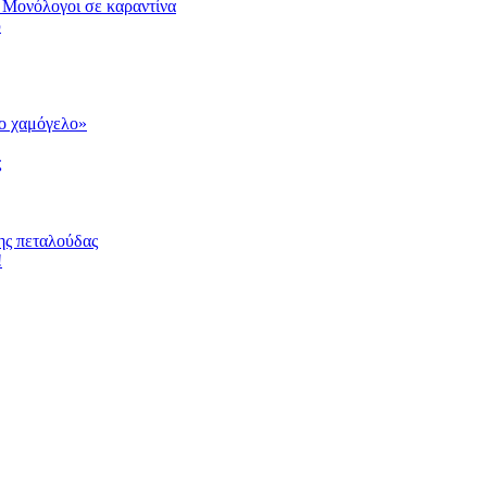
 Μονόλογοι σε καραντίνα
υ
το χαμόγελο»
ς
ης πεταλούδας
!