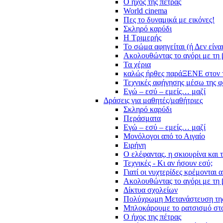
Ο ήχος της πέτρας
World cinema
Πες το δυναμικά με εικόνες!
Σκληρό καρύδι
Η Τριμερής
Το σώμα αφηγείται (ή Δεν είνα
Ακολουθώντας το αγόρι με τη 
Τα χέρια
καλώς ήρθες παράΞΕΝΕ στον 
Τεχνικές αφήγησης μέσω της 
Εγώ – εσύ – εμείς… μαζί
Δράσεις για μαθητές/μαθήτριες
Σκληρό καρύδι
Περάσματα
Εγώ – εσύ – εμείς… μαζί
Μονόλογοι από το Αιγαίο
Ειρήνη
Ο ελέφαντας, η σκιουρίνα και 
Τεχνικές - Κι αν ήσουν εσύ;
Γιατί οι νυχτερίδες κρέμονται 
Ακολουθώντας το αγόρι με τη 
Δίκτυα σχολείων
Πολύχρωμη Μετανάστευση τη
Μπλοκάρουμε το ρατσισμό στο
Ο ήχος της πέτρας