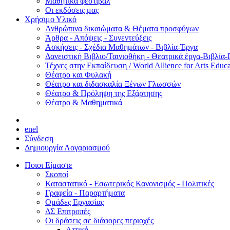
Μαθητικά φεστιβάλ
Οι εκδόσεις μας
Χρήσιμο Υλικό
Ανθρώπινα δικαιώματα & Θέματα προσφύγων
Άρθρα - Απόψεις - Συνεντεύξεις
Ασκήσεις - Σχέδια Μαθημάτων - Βιβλία-Έργα
Δανειστική Βιβλιο/Ταινιοθήκη - Θεατρικά έργα-Βιβλία-
Τέχνες στην Εκπαίδευση / World Allience for Arts Educa
Θέατρο και Φυλακή
Θέατρο και διδασκαλία Ξένων Γλωσσών
Θέατρο & Πρόληψη της Εξάρτησης
Θέατρο & Μαθηματικά
en
el
Σύνδεση
Δημιουργία Λογαριασμού
Ποιοι Είμαστε
Σκοποί
Καταστατικό - Εσωτερικός Κανονισμός - Πολιτικές
Γραφεία - Παραρτήματα
Ομάδες Εργασίας
ΔΣ Επιτροπές
Οι δράσεις σε διάφορες περιοχές
Αττική