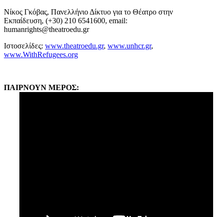
Νίκος Γκόβας, Πανελλήνιο Δίκτυο για το Θέατρο στην
Εκπαίδευση, (+30) 210 6541600, email:
humanrights@theatroedu.gr
Ιστοσελίδες:
www.theatroedu.gr
,
www.unhcr.gr
,
www.WithRefugees.org
ΠΑΙΡΝΟΥΝ ΜΕΡΟΣ: