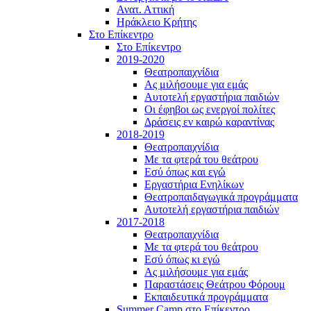
Ανατ. Αττική
Ηράκλειο Κρήτης
Στο Επίκεντρο
Στο Επίκεντρο
2019-2020
Θεατροπαιχνίδια
Ας μιλήσουμε για εμάς
Αυτοτελή εργαστήρια παιδιών
Οι έφηβοι ως ενεργοί πολίτες
Δράσεις εν καιρώ καραντίνας
2018-2019
Θεατροπαιχνίδια
Με τα φτερά του θεάτρου
Εσύ όπως και εγώ
Εργαστήρια Ενηλίκων
Θεατροπαιδαγωγικά προγράμματα
Αυτοτελή εργαστήρια παιδιών
2017-2018
Θεατροπαιχνίδια
Με τα φτερά του θεάτρου
Εσύ όπως κι εγώ
Ας μιλήσουμε για εμάς
Παραστάσεις Θεάτρου Φόρουμ
Εκπαιδευτικά προγράμματα
Summer Camp στο Επίκεντρο