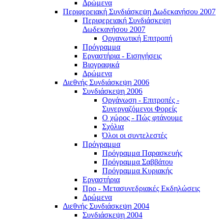
Δρώμενα
Περιφερειακή Συνδιάσκεψη Δωδεκανήσου 2007
Περιφερειακή Συνδιάσκεψη
Δωδεκανήσου 2007
Οργανωτική Επιτροπή
Πρόγραμμα
Εργαστήρια - Εισηγήσεις
Βιογραφικά
Δρώμενα
Διεθνής Συνδιάσκεψη 2006
Συνδιάσκεψη 2006
Οργάνωση - Επιτροπές -
Συνεργαζόμενοι Φορείς
Ο χώρος - Πώς φτάνουμε
Σχόλια
Όλοι οι συντελεστές
Πρόγραμμα
Πρόγραμμα Παρασκευής
Πρόγραμμα Σαββάτου
Πρόγραμμα Κυριακής
Εργαστήρια
Προ - Μετασυνεδριακές Εκδηλώσεις
Δρώμενα
Διεθνής Συνδιάσκεψη 2004
Συνδιάσκεψη 2004