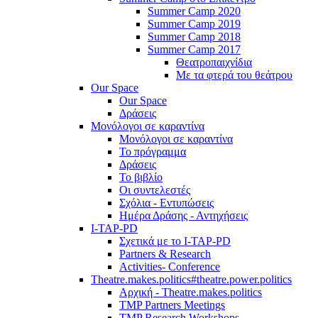
Summer Camp 2020
Summer Camp 2019
Summer Camp 2018
Summer Camp 2017
Θεατροπαιχνίδια
Με τα φτερά του θεάτρου
Our Space
Our Space
Δράσεις
Μονόλογοι σε καραντίνα
Μονόλογοι σε καραντίνα
Το πρόγραμμα
Δράσεις
Το βιβλίο
Οι συντελεστές
Σχόλια - Εντυπώσεις
Ημέρα Δράσης - Αντηχήσεις
I-TAP-PD
Σχετικά με το I-TAP-PD
Partners & Research
Activities- Conference
Theatre.makes.politics#theatre.power.politics
Αρχική - Theatre.makes.politics
TMP Partners Meetings
TMP Research Workshops