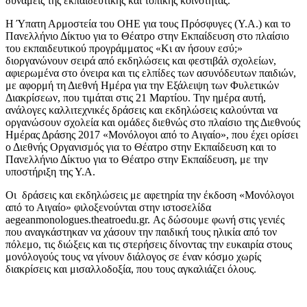
δυνάμεις της εκπαιδευτικής και τοπικής κοινότητας.
Η Ύπατη Αρμοστεία του ΟΗΕ για τους Πρόσφυγες (Υ.Α.) και το
Πανελλήνιο Δίκτυο για το Θέατρο στην Εκπαίδευση στο πλαίσιο
του εκπαιδευτικού προγράμματος «Κι αν ήσουν εσύ;»
διοργανώνουν σειρά από εκδηλώσεις και φεστιβάλ σχολείων,
αφιερωμένα στο όνειρα και τις ελπίδες των ασυνόδευτων παιδιών,
με αφορμή τη Διεθνή Ημέρα για την Εξάλειψη των Φυλετικών
Διακρίσεων, που τιμάται στις 21 Μαρτίου. Την ημέρα αυτή,
ανάλογες καλλιτεχνικές δράσεις και εκδηλώσεις καλούνται να
οργανώσουν σχολεία και ομάδες διεθνώς στο πλαίσιο της Διεθνούς
Ημέρας Δράσης 2017 «Μονόλογοι από το Αιγαίο», που έχει ορίσει
ο Διεθνής Οργανισμός για το Θέατρο στην Εκπαίδευση και το
Πανελλήνιο Δίκτυο για το Θέατρο στην Εκπαίδευση, με την
υποστήριξη της Υ.Α.
Οι δράσεις και εκδηλώσεις με αφετηρία την έκδοση «Μονόλογοι
από το Αιγαίο» φιλοξενούνται στην ιστοσελίδα
aegeanmonologues.theatroedu.gr. Ας δώσουμε φωνή στις γενιές
που αναγκάστηκαν να χάσουν την παιδική τους ηλικία από τον
πόλεμο, τις διώξεις και τις στερήσεις δίνοντας την ευκαιρία στους
μονόλογούς τους να γίνουν διάλογος σε έναν κόσμο χωρίς
διακρίσεις και μισαλλοδοξία, που τους αγκαλιάζει όλους.