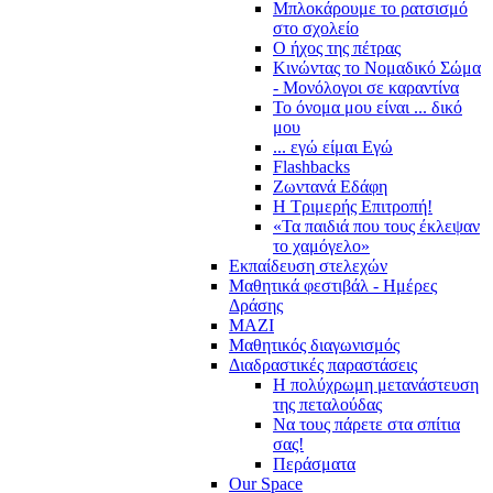
Μπλοκάρουμε το ρατσισμό
στο σχολείο
Ο ήχος της πέτρας
Κινώντας το Νομαδικό Σώμα
- Μονόλογοι σε καραντίνα
Το όνομα μου είναι ... δικό
μου
... εγώ είμαι Εγώ
Flashbacks
Ζωντανά Εδάφη
Η Τριμερής Επιτροπή!
«Τα παιδιά που τους έκλεψαν
το χαμόγελο»
Εκπαίδευση στελεχών
Μαθητικά φεστιβάλ - Ημέρες
Δράσης
ΜΑΖΙ
Μαθητικός διαγωνισμός
Διαδραστικές παραστάσεις
Η πολύχρωμη μετανάστευση
της πεταλούδας
Να τους πάρετε στα σπίτια
σας!
Περάσματα
Our Space