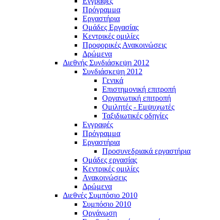
Εγγραφές
Πρόγραμμα
Εργαστήρια
Ομάδες Εργασίας
Κεντρικές ομιλίες
Προφορικές Ανακοινώσεις
Δρώμενα
Διεθνής Συνδιάσκεψη 2012
Συνδιάσκεψη 2012
Γενικά
Επιστημονική επιτροπή
Οργανωτική επιτροπή
Ομιλητές - Εμψυχωτές
Ταξιδιωτικές οδηγίες
Εγγραφές
Πρόγραμμα
Εργαστήρια
Προσυνεδριακά εργαστήρια
Ομάδες εργασίας
Κεντρικές ομιλίες
Ανακοινώσεις
Δρώμενα
Διεθνές Συμπόσιο 2010
Συμπόσιο 2010
Οργάνωση