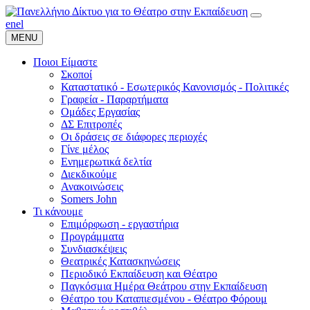
en
el
MENU
Ποιοι Είμαστε
Σκοποί
Καταστατικό - Εσωτερικός Κανονισμός - Πολιτικές
Γραφεία - Παραρτήματα
Ομάδες Εργασίας
ΔΣ Επιτροπές
Οι δράσεις σε διάφορες περιοχές
Γίνε μέλος
Ενημερωτικά δελτία
Διεκδικούμε
Ανακοινώσεις
Somers John
Τι κάνουμε
Επιμόρφωση - εργαστήρια
Προγράμματα
Συνδιασκέψεις
Θεατρικές Κατασκηνώσεις
Περιοδικό Εκπαίδευση και Θέατρο
Παγκόσμια Ημέρα Θεάτρου στην Εκπαίδευση
Θέατρο του Καταπιεσμένου - Θέατρο Φόρουμ