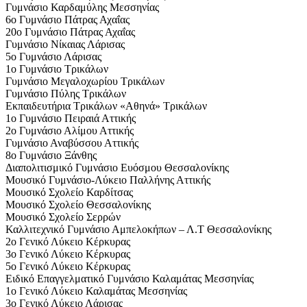
Γυμνάσιο Καρδαμύλης Μεσσηνίας
6ο Γυμνάσιο Πάτρας Αχαΐας
20ο Γυμνάσιο Πάτρας Αχαΐας
Γυμνάσιο Νίκαιας Λάρισας
5ο Γυμνάσιο Λάρισας
1ο Γυμνάσιο Τρικάλων
Γυμνάσιο Μεγαλοχωρίου Τρικάλων
Γυμνάσιο Πύλης Τρικάλων
Εκπαιδευτήρια Τρικάλων «Αθηνά» Τρικάλων
1ο Γυμνάσιο Πειραιά Αττικής
2ο Γυμνάσιο Αλίμου Αττικής
Γυμνάσιο Αναβύσσου Αττικής
8ο Γυμνάσιο Ξάνθης
Διαπολιτισμικό Γυμνάσιο Ευόσμου Θεσσαλονίκης
Μουσικό Γυμνάσιο-Λύκειο Παλλήνης Αττικής
Μουσικό Σχολείο Καρδίτσας
Μουσικό Σχολείο Θεσσαλονίκης
Μουσικό Σχολείο Σερρών
Καλλιτεχνικό Γυμνάσιο Αμπελοκήπων – Λ.Τ Θεσσαλονίκης
2ο Γενικό Λύκειο Κέρκυρας
3ο Γενικό Λύκειο Κέρκυρας
5ο Γενικό Λύκειο Κέρκυρας
Ειδικό Επαγγελματικό Γυμνάσιο Καλαμάτας Μεσσηνίας
1ο Γενικό Λύκειο Καλαμάτας Μεσσηνίας
3ο Γενικό Λύκειο Λάρισας