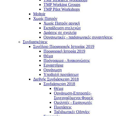
TMP Working Groups
TMP Pilot Workshops
Moltoir
Χωρίς Πατρόν
Χωρίς Πατρόν αρχική
Εκπαίδευση στελεχών
Δράσεις σε σχολεία
Οργανωτικές - παιδαγωγικές συναντήσεις
Συνδιασκέψεις
Συνέδριο Προφορικής Ιστορίας 2019
Προφορική Ιστορία 2019
Θέμα
Πρόγραμμα - Ανακοινώσεις
Εργαστήρια
Οργάνωση
Υποβολή προτάσεων
Διεθνής Συνδιάσκεψη 2018
Συνδιάσκεψη 2018
Θέμα
Οργάνωση-Επιτροπές-
Συνεργαζόμενοι Φορείς
Ομιλητές - Εμψυχωτές
Προτάσεις
Ταξιδιωτικές Οδηγίες