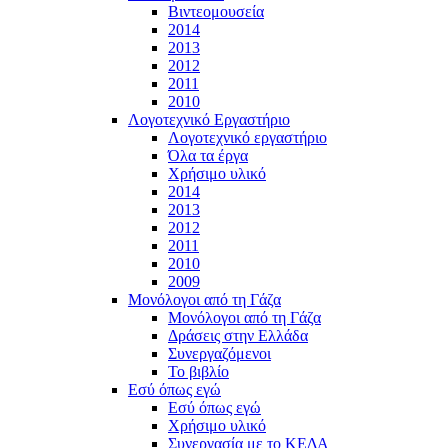
Βιντεομουσεία
2014
2013
2012
2011
2010
Λογοτεχνικό Εργαστήριο
Λογοτεχνικό εργαστήριο
Όλα τα έργα
Χρήσιμο υλικό
2014
2013
2012
2011
2010
2009
Μονόλογοι από τη Γάζα
Μονόλογοι από τη Γάζα
Δράσεις στην Ελλάδα
Συνεργαζόμενοι
To βιβλίο
Εσύ όπως εγώ
Εσύ όπως εγώ
Χρήσιμο υλικό
Συνεργασία με το ΚΕΔΑ