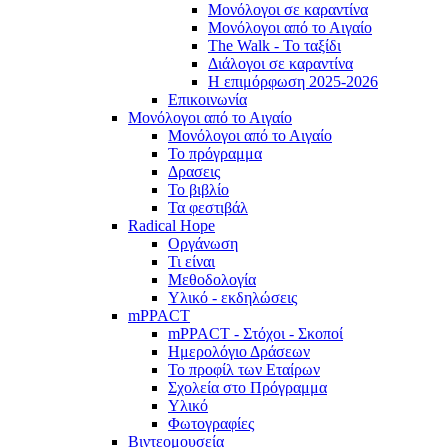
Μονόλογοι σε καραντίνα
Μονόλογοι από το Αιγαίο
The Walk - Το ταξίδι
Διάλογοι σε καραντίνα
Η επιμόρφωση 2025-2026
Επικοινωνία
Μονόλογοι από το Αιγαίο
Μονόλογοι από το Αιγαίο
Το πρόγραμμα
Δρασεις
Το βιβλίο
Τα φεστιβάλ
Radical Hope
Οργάνωση
Τι είναι
Μεθοδολογία
Υλικό - εκδηλώσεις
mPPACT
mPPACT - Στόχοι - Σκοποί
Ημερολόγιο Δράσεων
Το προφίλ των Εταίρων
Σχολεία στο Πρόγραμμα
Υλικό
Φωτογραφίες
Βιντεομουσεία