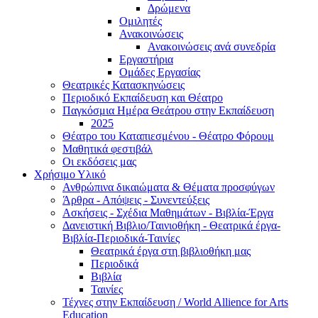
Δρώμενα
Ομιλητές
Ανακοινώσεις
Ανακοινώσεις ανά συνεδρία
Εργαστήρια
Ομάδες Εργασίας
Θεατρικές Κατασκηνώσεις
Περιοδικό Εκπαίδευση και Θέατρο
Παγκόσμια Ημέρα Θεάτρου στην Εκπαίδευση
2025
Θέατρο του Καταπιεσμένου - Θέατρο Φόρουμ
Μαθητικά φεστιβάλ
Οι εκδόσεις μας
Χρήσιμο Υλικό
Ανθρώπινα δικαιώματα & Θέματα προσφύγων
Άρθρα - Απόψεις - Συνεντεύξεις
Ασκήσεις - Σχέδια Μαθημάτων - Βιβλία-Έργα
Δανειστική Βιβλιο/Ταινιοθήκη - Θεατρικά έργα-
Βιβλία-Περιοδικά-Ταινίες
Θεατρικά έργα στη βιβλιοθήκη μας
Περιοδικά
Βιβλία
Ταινίες
Τέχνες στην Εκπαίδευση / World Allience for Arts
Education