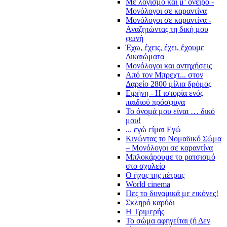
Με λογισμό και μ’ όνειρο -
Μονόλογοι σε καραντίνα
Μονόλογοι σε καραντίνα -
Αναζητώντας τη δική μου
φωνή
Έχω, έχεις, έχει, έχουμε
Δικαιώματα
Μονόλογοι και αντηχήσεις
Από τον Μπρεχτ... στον
Δαρείο 2800 μίλια δρόμος
Ειρήνη - Η ιστορία ενός
παιδιού πρόσφυγα
Το όνομά μου είναι … δικό
μου!
... εγώ είμαι Εγώ
Κινώντας το Νομαδικό Σώμα
– Μονόλογοι σε καραντίνα
Μπλοκάρουμε το ρατσισμό
στο σχολείο
Ο ήχος της πέτρας
World cinema
Πες το δυναμικά με εικόνες!
Σκληρό καρύδι
Η Τριμερής
Το σώμα αφηγείται (ή Δεν