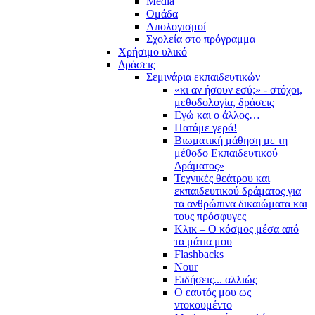
Media
Ομάδα
Απολογισμοί
Σχολεία στο πρόγραμμα
Χρήσιμο υλικό
Δράσεις
Σεμινάρια εκπαιδευτικών
«κι αν ήσουν εσύ;» - στόχοι,
μεθοδολογία, δράσεις
Εγώ και ο άλλος…
Πατάμε γερά!
Βιωματική μάθηση με τη
μέθοδο Εκπαιδευτικού
Δράματος»
Τεχνικές θεάτρου και
εκπαιδευτικού δράματος για
τα ανθρώπινα δικαιώματα και
τους πρόσφυγες
Κλικ – Ο κόσμος μέσα από
τα μάτια μου
Flashbacks
Nour
Ειδήσεις... αλλιώς
Ο εαυτός μου ως
ντοκουμέντο