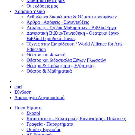
Μαθητικά φεστιβάλ
Οι εκδόσεις μας
Χρήσιμο Υλικό
Ανθρώπινα δικαιώματα & Θέματα προσφύγων
Άρθρα - Απόψεις - Συνεντεύξεις
Ασκήσεις - Σχέδια Μαθημάτων - Βιβλία-Έργα
Δανειστική Βιβλιο/Ταινιοθήκη - Θεατρικά έργα-
Βιβλία-Περιοδικά-Ταινίες
Τέχνες στην Εκπαίδευση / World Allience for Arts
Education
Θέατρο και Φυλακή
Θέατρο και διδασκαλία Ξένων Γλωσσών
Θέατρο & Πρόληψη της Εξάρτησης
Θέατρο & Μαθηματικά
en
el
Σύνδεση
Δημιουργία Λογαριασμού
Ποιοι Είμαστε
Σκοποί
Καταστατικό - Εσωτερικός Κανονισμός - Πολιτικές
Γραφεία - Παραρτήματα
Ομάδες Εργασίας
ΔΣ Επιτροπές