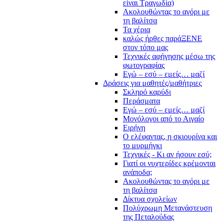
είναι Τραγωδία)
Ακολουθώντας το αγόρι με
τη βαλίτσα
Τα χέρια
καλώς ήρθες παράΞΕΝΕ
στον τόπο μας
Τεχνικές αφήγησης μέσω της
φωτογραφίας
Εγώ – εσύ – εμείς… μαζί
Δράσεις για μαθητές/μαθήτριες
Σκληρό καρύδι
Περάσματα
Εγώ – εσύ – εμείς… μαζί
Μονόλογοι από το Αιγαίο
Ειρήνη
Ο ελέφαντας, η σκιουρίνα και
το μυρμήγκι
Τεχνικές - Κι αν ήσουν εσύ;
Γιατί οι νυχτερίδες κρέμονται
ανάποδα;
Ακολουθώντας το αγόρι με
τη βαλίτσα
Δίκτυα σχολείων
Πολύχρωμη Μετανάστευση
της Πεταλούδας