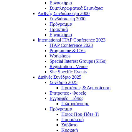
Εργαστήρια
Συμπληρωματικά Σεμινάρια
Διεθνής Συνδιάσκεψη 2000
Συνδιάσκεψη 2000
Πρόγραμμα
Πρακτικά
Εργαστήρια
International ITAP Conference 2023
ITAP Conference 2023
Programme & CVs
Workshops
Special Interest Groups (SIGs)
Registration - Venue
Site Specific Events
Διεθνές Συνέδριο 2025
Συνέδριο 2025
Προτάσεις & Δημοσίευση
Επιτροπές - Φορείς
Εγγραφές - Τόπος
Πώς φτάνουμε
Πρόγραμμα
Ποιος-Που-Πότε-Τι
Παρασκευή
Σάββατο
Κυριακή