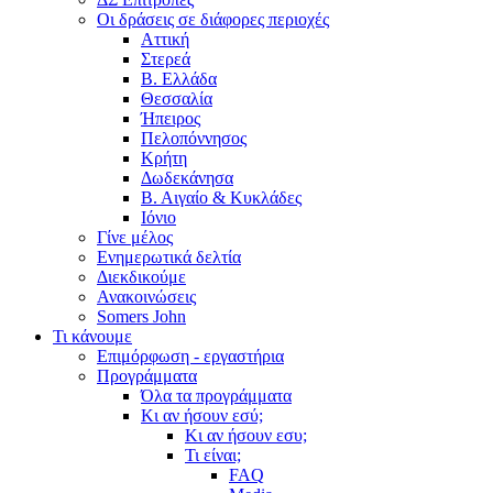
Οι δράσεις σε διάφορες περιοχές
Αττική
Στερεά
Β. Ελλάδα
Θεσσαλία
Ήπειρος
Πελοπόννησος
Κρήτη
Δωδεκάνησα
Β. Αιγαίο & Κυκλάδες
Ιόνιο
Γίνε μέλος
Ενημερωτικά δελτία
Διεκδικούμε
Ανακοινώσεις
Somers John
Τι κάνουμε
Επιμόρφωση - εργαστήρια
Προγράμματα
Όλα τα προγράμματα
Κι αν ήσουν εσύ;
Κι αν ήσουν εσυ;
Τι είναι;
FAQ