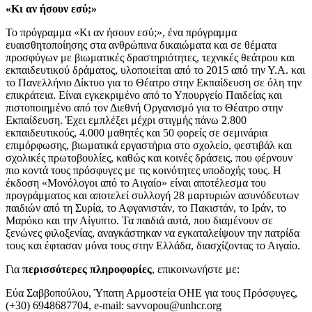
«Κι αν ήσουν εσύ;»
Το πρόγραμμα «Κι αν ήσουν εσύ;», ένα πρόγραμμα
ευαισθητοποίησης στα ανθρώπινα δικαιώματα και σε θέματα
προσφύγων με βιωματικές δραστηριότητες, τεχνικές θεάτρου και
εκπαιδευτικού δράματος, υλοποιείται από το 2015 από την Υ.Α. και
το Πανελλήνιο Δίκτυο για το Θέατρο στην Εκπαίδευση σε όλη την
επικράτεια. Είναι εγκεκριμένο από το Υπουργείο Παιδείας και
πιστοποιημένο από τον Διεθνή Οργανισμό για το Θέατρο στην
Εκπαίδευση. Έχει εμπλέξει μέχρι στιγμής πάνω 2.800
εκπαιδευτικούς, 4.000 μαθητές και 50 φορείς σε σεμινάρια
επιμόρφωσης, βιωματικά εργαστήρια στο σχολείο, φεστιβάλ και
σχολικές πρωτοβουλίες, καθώς και κοινές δράσεις, που φέρνουν
πιο κοντά τους πρόσφυγες με τις κοινότητες υποδοχής τους. Η
έκδοση «Μονόλογοι από το Αιγαίο» είναι αποτέλεσμα του
προγράμματος και αποτελεί συλλογή 28 μαρτυριών ασυνόδευτων
παιδιών από τη Συρία, το Αφγανιστάν, το Πακιστάν, το Ιράν, το
Μαρόκο και την Αίγυπτο. Τα παιδιά αυτά, που διαμένουν σε
ξενώνες φιλοξενίας, αναγκάστηκαν να εγκαταλείψουν την πατρίδα
τους και έφτασαν μόνα τους στην Ελλάδα, διασχίζοντας το Αιγαίο.
Για
περισσότερες πληροφορίες
, επικοινωνήστε με:
Εύα Σαββοπούλου, Ύπατη Αρμοστεία ΟΗΕ για τους Πρόσφυγες,
(+30) 6948687704, e-mail: savvopou@unhcr.org