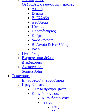
Οι δράσεις σε διάφορες περιοχές
Αττική
Στερεά
Β. Ελλάδα
Θεσσαλία
Ήπειρος
Πελοπόννησος
Κρήτη
Δωδεκάνησα
Β. Αιγαίο & Κυκλάδες
Ιόνιο
Γίνε μέλος
Ενημερωτικά δελτία
Διεκδικούμε
Ανακοινώσεις
Somers John
Τι κάνουμε
Επιμόρφωση - εργαστήρια
Προγράμματα
Όλα τα προγράμματα
Κι αν ήσουν εσύ;
Κι αν ήσουν εσυ;
Τι είναι;
FAQ