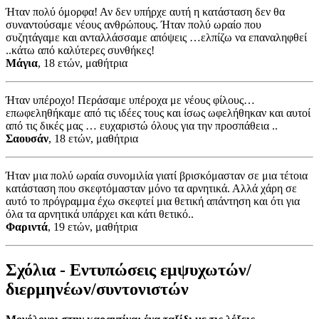
Ήταν πολύ όμορφα! Αν δεν υπήρχε αυτή η κατάσταση δεν θα
συναντούσαμε νέους ανθρώπους. Ήταν πολύ ωραίο που
συζητάγαμε και ανταλλάσσαμε απόψεις …ελπίζω να επαναληφθεί
..κάτω από καλύτερες συνθήκες!
Μάγια
, 18 ετών, μαθήτρια
Ήταν υπέροχο! Περάσαμε υπέροχα με νέους φίλους…
επωφεληθήκαμε από τις ιδέες τους και ίσως ωφελήθηκαν και αυτοί
από τις δικές μας … ευχαριστώ όλους για την προσπάθεια ..
Σαουσάν
, 18 ετών, μαθήτρια
Ήταν μια πολύ ωραία συνομιλία γιατί βρισκόμασταν σε μια τέτοια
κατάσταση που σκεφτόμασταν μόνο τα αρνητικά. Αλλά χάρη σε
αυτό το πρόγραμμα έχω σκεφτεί μια θετική απάντηση και ότι για
όλα τα αρνητικά υπάρχει και κάτι θετικό..
Φαριντά
, 19 ετών, μαθήτρια
Σχόλια - Εντυπώσεις εμψυχωτών/
διερμηνέων/συντονιστών