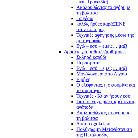
είναι Τραγωδία)
Ακολουθώντας το αγόρι με
τη βαλίτσα
Τα χέρια
καλώς ήρθες παράΞΕΝΕ
στον τόπο μας
Τεχνικές αφήγησης μέσω της
φωτογραφίας
Εγώ – εσύ – εμείς… μαζί
Δράσεις για μαθητές/μαθήτριες
Σκληρό καρύδι
Περάσματα
Εγώ – εσύ – εμείς… μαζί
Μονόλογοι από το Αιγαίο
Ειρήνη
Ο ελέφαντας, η σκιουρίνα και
το μυρμήγκι
Τεχνικές - Κι αν ήσουν εσύ;
Γιατί οι νυχτερίδες κρέμονται
ανάποδα;
Ακολουθώντας το αγόρι με
τη βαλίτσα
Δίκτυα σχολείων
Πολύχρωμη Μετανάστευση
της Πεταλούδας