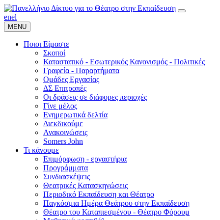
en
el
MENU
Ποιοι Είμαστε
Σκοποί
Καταστατικό - Εσωτερικός Κανονισμός - Πολιτικές
Γραφεία - Παραρτήματα
Ομάδες Εργασίας
ΔΣ Επιτροπές
Οι δράσεις σε διάφορες περιοχές
Γίνε μέλος
Ενημερωτικά δελτία
Διεκδικούμε
Ανακοινώσεις
Somers John
Τι κάνουμε
Επιμόρφωση - εργαστήρια
Προγράμματα
Συνδιασκέψεις
Θεατρικές Κατασκηνώσεις
Περιοδικό Εκπαίδευση και Θέατρο
Παγκόσμια Ημέρα Θεάτρου στην Εκπαίδευση
Θέατρο του Καταπιεσμένου - Θέατρο Φόρουμ