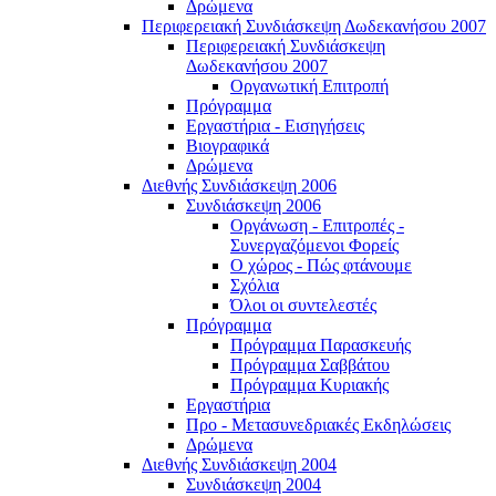
Δρώμενα
Περιφερειακή Συνδιάσκεψη Δωδεκανήσου 2007
Περιφερειακή Συνδιάσκεψη
Δωδεκανήσου 2007
Οργανωτική Επιτροπή
Πρόγραμμα
Εργαστήρια - Εισηγήσεις
Βιογραφικά
Δρώμενα
Διεθνής Συνδιάσκεψη 2006
Συνδιάσκεψη 2006
Οργάνωση - Επιτροπές -
Συνεργαζόμενοι Φορείς
Ο χώρος - Πώς φτάνουμε
Σχόλια
Όλοι οι συντελεστές
Πρόγραμμα
Πρόγραμμα Παρασκευής
Πρόγραμμα Σαββάτου
Πρόγραμμα Κυριακής
Εργαστήρια
Προ - Μετασυνεδριακές Εκδηλώσεις
Δρώμενα
Διεθνής Συνδιάσκεψη 2004
Συνδιάσκεψη 2004