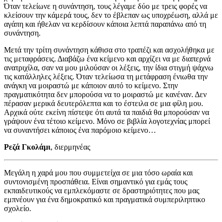
Όταν τελείωνε η συνάντηση, τους λέγαμε δύο με τρεις φορές να
κλείσουν την κάμερά τους, δεν το έβλεπαν ως υποχρέωση, αλλά με
αγάπη και ήθελαν να κερδίσουν κάποια λεπτά παραπάνω από τη
συνάντηση.
Μετά την τρίτη συνάντηση κάθισα στο τραπέζι και ασχολήθηκα με
τις μεταφράσεις. Διαβάζω ένα κείμενο και αρχίζει να με διαπερνά
ανατριχίλα, σαν να μου μιλούσαν οι λέξεις, την ίδια στιγμή ψάχνω
τις κατάλληλες λέξεις. Όταν τελείωσα τη μετάφραση ένιωθα την
ανάγκη να μοιραστώ με κάποιον αυτό το κείμενο. Στην
πραγματικότητα δεν μπορούσα να το μοιραστώ με κανέναν. Δεν
πέρασαν μερικά δευτερόλεπτα και το έστειλα σε μια φίλη μου.
Αρχικά ούτε εκείνη πίστεψε ότι αυτά τα παιδιά θα μπορούσαν να
γράψουν ένα τέτοιο κείμενο. Μόνο σε βιβλία λογοτεχνίας μπορεί
να συναντήσει κάποιος ένα παρόμοιο κείμενο…
Ρεζά Γκολάμι
, διερμηνέας
Μεγάλη η χαρά μου που συμμετείχα σε μια τόσο ωραία και
συντονισμένη προσπάθεια. Είναι σημαντικό για εμάς τους
εκπαιδευτικούς να εμπλεκόμαστε σε δραστηριότητες που μας
εμπνέουν για ένα δημοκρατικό και πραγματικά συμπεριληπτικο
σχολείο.