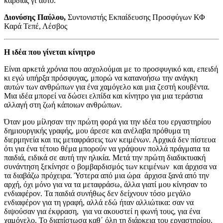
καρδιάς γι΄αυτό.
Διονύσης Παύλου,
Συντονιστής Εκπαίδευσης Προσφύγων ΚΦ
Καρά Τεπέ, Λέσβος
Η ιδέα που γίνεται κίνητρο
Είναι αρκετά χρόνια που ασχολούμαι με το προσφυγικό και, επειδή
κι εγώ υπήρξα πρόσφυγας, μπορώ να κατανοήσω την ανάγκη
αυτών των ανθρώπων για ένα χαμόγελο και μια ζεστή κουβέντα.
Μια ιδέα μπορεί να δώσει ελπίδα και κίνητρο για μια τεράστια
αλλαγή στη ζωή κάποιων ανθρώπων.
Όταν μου μίλησαν την πρώτη φορά για την ιδέα του εργαστηρίου
δημιουργικής γραφής, μου άρεσε και ανέλαβα πρόθυμα τη
διερμηνεία και τις μεταφράσεις των κειμένων. Αρχικά δεν πίστευα
ότι για ένα τέτοιο θέμα μπορούν να γράψουν πολλά πράγματα τα
παιδιά, ειδικά σε αυτή την ηλικία. Μετά την πρώτη διαδικτυακή
συνάντηση ξεκίνησε ο βομβαρδισμός των κειμένων και άρχισα να
τα διαβάζω πρόχειρα. Ύστερα από μια ώρα άρχισα ξανά από την
αρχή, όχι μόνο για να τα μεταφράσω, άλλα γιατί μου κίνησαν το
ενδιαφέρον. Τα παιδιά συνήθως δεν δείχνουν τόσο μεγάλο
ενδιαφέρον για τη γραφή, αλλά εδώ ήταν αλλιώτικα: σαν να
διψούσαν για έκφραση, για να ακουστεί η φωνή τους, για ένα
χαμόγελο. Το διαπίστωσα καθ΄ όλη τη διάρκεια του εργαστηρίου.