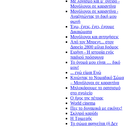
Με λογισμό και μ’ όνειρο -
Μονόλογοι σε καραντίνα
Μονόλογοι σε καραντίνα -
Αναζητώντας τη δική μου
φωνή
Έχω, έχεις, έχει, έχουμε
Δικαιώματα
Μονόλογοι και αντηχήσεις
Από τον Μπρεχτ... στον
Δαρείο 2800 μίλια δρόμος
Ειρήνη - Η ιστορία ενός
παιδιού πρόσφυγα
Το όνομά μου είναι … δικό
μου!
... εγώ είμαι Εγώ
Κινώντας το Νομαδικό Σώμα
– Μονόλογοι σε καραντίνα
Μπλοκάρουμε το ρατσισμό
στο σχολείο
Ο ήχος της πέτρας
World cinema
Πες το δυναμικά με εικόνες!
Σκληρό καρύδι
Η Τριμερής
Το σώμα αφηγείται (ή Δεν