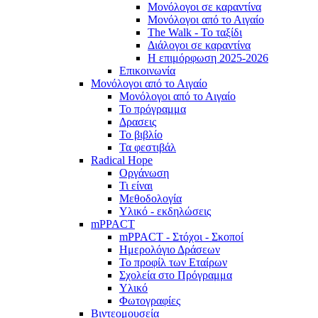
Μονόλογοι σε καραντίνα
Μονόλογοι από το Αιγαίο
The Walk - Το ταξίδι
Διάλογοι σε καραντίνα
Η επιμόρφωση 2025-2026
Επικοινωνία
Μονόλογοι από το Αιγαίο
Μονόλογοι από το Αιγαίο
Το πρόγραμμα
Δρασεις
Το βιβλίο
Τα φεστιβάλ
Radical Hope
Οργάνωση
Τι είναι
Μεθοδολογία
Υλικό - εκδηλώσεις
mPPACT
mPPACT - Στόχοι - Σκοποί
Ημερολόγιο Δράσεων
Το προφίλ των Εταίρων
Σχολεία στο Πρόγραμμα
Υλικό
Φωτογραφίες
Βιντεομουσεία