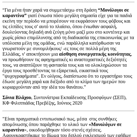
“Για μένα ήταν χαρά να συμμετάσχω στη δράση
“Μονόλογοι σε
καραντίνα”
γιατί ένιωσα πόσο μεγάλη σημασία είχε για τα παιδιά
εκείνη την περίοδο να μπορέσουν να εκφράσουν τους φόβους και
τις ελπίδες τους σ' αυτό το πλαίσιο, όπου ένιωθαν ασφαλή,
δουλεύοντας δηλαδή ανά ζεύγη μόνο μαζί μου στο κοντέινερ και
χωρίς ρίσκο επιμόλυνσης από τη διαδικασία της επικοινωνίας με τα
υπόλοιπα μέλη της ομάδας, ενώ παράλληλα κατόρθωσαν να
γνωριστούν με συνομιλήκους/ -ες τους σε πολλά μέρη της
Ελλάδας, ν' αποκτήσουν μια
αίσθηση συνεργατικής κοινότητας
,
να προωθήσουν τις αφηγηματικές κι αναστοχαστικές δεξιότητές
τους, να αναπτύξουν τη φαντασία τους και να ολοκληρώσουν τα
έργα τους προσθέτοντας τα εξαιρετικά, εικαστικά τους
"ψυχογραφήματα". Εν ολίγοις, διαπίστωσα ότι το εργαστήριο τους
έδωσε μεγάλη χαρά και διέξοδο από το κλίμα των ημερών που
κυριαρχούνταν από την ιδέα του θανάτου.”
Σόνια Βλάχου
, Συντονίστρια Εκπαίδευσης Προσφύγων (ΣΕΠ),
ΚΦ Φιλιππιάδας Πρεβέζης, Ιούνιος 2020
"Είναι πραγματικά εντυπωσιακό πως, μέσα στις συνθήκες
απομόνωσης όπου παράχθηκε το υλικό των
«Μονολόγων σε
καραντίνα
», οικοδομήθηκαν τόσο στενές σχέσεις.
Αφουγκραστήκαμε το βίωμα του διπλού εγκλεισμού των εφήβων