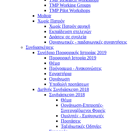
TMP Working Groups
TMP Pilot Workshops
Moltoir
Χωρίς Πατρόν
Χωρίς Πατρόν αρχική
Εκπαίδευση στελεχών
Δράσεις σε σχολεία
Οργανωτικές - παιδαγωγικές συναντήσεις
Συνδιασκέψεις
Συνέδριο Προφορικής Ιστορίας 2019
Προφορική Ιστορία 2019
Θέμα
Πρόγραμμα - Ανακοινώσεις
Εργαστήρια
Οργάνωση
Υποβολή προτάσεων
Διεθνής Συνδιάσκεψη 2018
Συνδιάσκεψη 2018
Θέμα
Οργάνωση-Επιτροπές-
Συνεργαζόμενοι Φορείς
Ομιλητές - Εμψυχωτές
Προτάσεις
Ταξιδιωτικές Οδηγίες