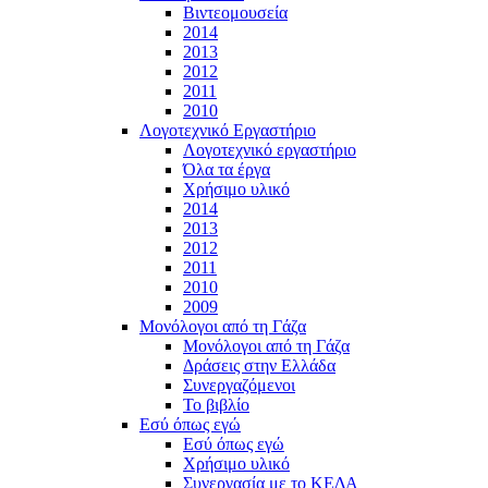
Βιντεομουσεία
2014
2013
2012
2011
2010
Λογοτεχνικό Εργαστήριο
Λογοτεχνικό εργαστήριο
Όλα τα έργα
Χρήσιμο υλικό
2014
2013
2012
2011
2010
2009
Μονόλογοι από τη Γάζα
Μονόλογοι από τη Γάζα
Δράσεις στην Ελλάδα
Συνεργαζόμενοι
To βιβλίο
Εσύ όπως εγώ
Εσύ όπως εγώ
Χρήσιμο υλικό
Συνεργασία με το ΚΕΔΑ