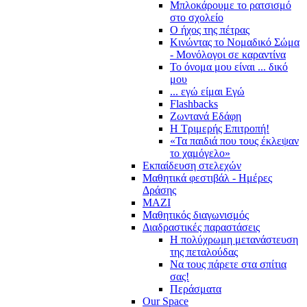
Μπλοκάρουμε το ρατσισμό
στο σχολείο
Ο ήχος της πέτρας
Κινώντας το Νομαδικό Σώμα
- Μονόλογοι σε καραντίνα
Το όνομα μου είναι ... δικό
μου
... εγώ είμαι Εγώ
Flashbacks
Ζωντανά Εδάφη
Η Τριμερής Επιτροπή!
«Τα παιδιά που τους έκλεψαν
το χαμόγελο»
Εκπαίδευση στελεχών
Μαθητικά φεστιβάλ - Ημέρες
Δράσης
ΜΑΖΙ
Μαθητικός διαγωνισμός
Διαδραστικές παραστάσεις
Η πολύχρωμη μετανάστευση
της πεταλούδας
Να τους πάρετε στα σπίτια
σας!
Περάσματα
Our Space