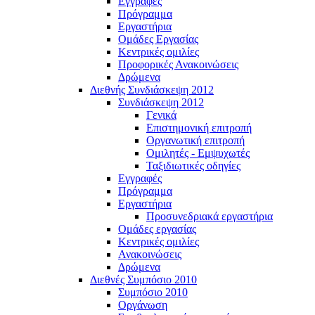
Εγγραφές
Πρόγραμμα
Εργαστήρια
Ομάδες Εργασίας
Κεντρικές ομιλίες
Προφορικές Ανακοινώσεις
Δρώμενα
Διεθνής Συνδιάσκεψη 2012
Συνδιάσκεψη 2012
Γενικά
Επιστημονική επιτροπή
Οργανωτική επιτροπή
Ομιλητές - Εμψυχωτές
Ταξιδιωτικές οδηγίες
Εγγραφές
Πρόγραμμα
Εργαστήρια
Προσυνεδριακά εργαστήρια
Ομάδες εργασίας
Κεντρικές ομιλίες
Ανακοινώσεις
Δρώμενα
Διεθνές Συμπόσιο 2010
Συμπόσιο 2010
Οργάνωση