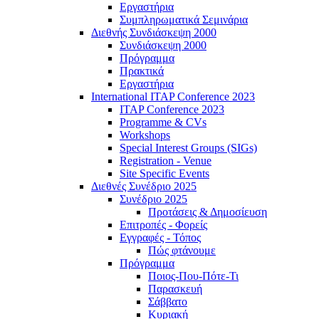
Εργαστήρια
Συμπληρωματικά Σεμινάρια
Διεθνής Συνδιάσκεψη 2000
Συνδιάσκεψη 2000
Πρόγραμμα
Πρακτικά
Εργαστήρια
International ITAP Conference 2023
ITAP Conference 2023
Programme & CVs
Workshops
Special Interest Groups (SIGs)
Registration - Venue
Site Specific Events
Διεθνές Συνέδριο 2025
Συνέδριο 2025
Προτάσεις & Δημοσίευση
Επιτροπές - Φορείς
Εγγραφές - Τόπος
Πώς φτάνουμε
Πρόγραμμα
Ποιος-Που-Πότε-Τι
Παρασκευή
Σάββατο
Κυριακή