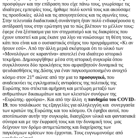
προσφύγων και την επίδραση που είχε πάνω τους, γνωρίσαμε τις
ιδιαίτερες εμπειρίες τους, ήρθαμε πολύ κοντά τους και ακούσαμε
τις προσδοκίες αλλά και τις απογοητεύσεις και τις αγωνίες τους.
Στην τελευταία διαδικτυακή συνάντηση ήταν πολύ ενδιαφέρουσα η
αντίδρασή τους στην ερώτηση για το πώς βλέπουν το μέλλον τους:
έφερε ένα ξέσπασμα για τον στιγματισμό και τις διακρίσεις που
έχουν υποστεί και μας έκανε για λίγο να νοιώσουμε τη θέση τους,
κάτι που είναι και ο ουσιαστικός στόχος του προγράμματος «Κι αν
ήσουν εσύ». Από την άλλη μεριά σκέφτομαι ότι το υλικό των
«Μονολόγων σε καραντίνα» αποτελεί ένα ιδιαίτερο ιστορικό
τεκμήριο. Δημιουργήθηκε μέσα στη ιστορική συγκυρία όπου
συγκλίνουνοι δύο προκλήσεις που αμφισβητούν δυναμικά τις
ψευδαισθήσεις της Δύσης για έναν παγκοσμιοποιημένο ανοιχτό
ο
κόσμο στον 21
αιώνα: από την μια το
προσφυγικό,
που
αναδεικνύει τις εγκληματικές αντιφάσεις της πολιτικής της
Ευρώπης που στέκεται αμήχανη και μετέωρη μεταξύ των
ανθρωπίνων δικαιωμάτων και των κλειστών συνόρων της
«Ευρώπης- φρούριο». Και από την άλλη η
πανδημία του COVID-
19
, που τσαλάκωσε τις εξαγγελίες για αλληλεγγύη και συνεργασία
των κρατών της Ευρώπης και του κόσμου. Οι έφηβοι αυτοί, που
αποτύπωσαν αυτήν την συγκυρία, διασχίζουν υλικά και φαντασιακά
σύνορα και με την έκφρασή τους και την δυναμική τους μας
δείχνουν τον δρόμο αντιμετώπισης και διαχείρισης των
παγκόσμιων κρίσεων που έρχονται. Τους ευγνωμονούμε από