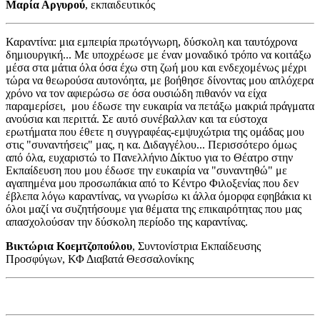
Μαρία Αργυρού
, εκπαιδευτικός
Καραντίνα: μια εμπειρία πρωτόγνωρη, δύσκολη και ταυτόχρονα
δημιουργική... Με υποχρέωσε με έναν μοναδικό τρόπο να κοιτάξω
μέσα στα μάτια όλα όσα έχω στη ζωή μου και ενδεχομένως μέχρι
τώρα να θεωρούσα αυτονόητα, με βοήθησε δίνοντας μου απλόχερα
χρόνο να τον αφιερώσω σε όσα ουσιώδη πιθανόν να είχα
παραμερίσει, μου έδωσε την ευκαιρία να πετάξω μακριά πράγματα
ανούσια και περιττά. Σε αυτό συνέβαλλαν και τα εύστοχα
ερωτήματα που έθετε η συγγραφέας-εμψυχώτρια της ομάδας μου
στις "συναντήσεις" μας, η κα. Διδαγγέλου... Περισσότερο όμως
από όλα, ευχαριστώ το Πανελλήνιο Δίκτυο για το Θέατρο στην
Εκπαίδευση που μου έδωσε την ευκαιρία να "συναντηθώ" με
αγαπημένα μου προσωπάκια από το Κέντρο Φιλοξενίας που δεν
έβλεπα λόγω καραντίνας, να γνωρίσω κι άλλα όμορφα εφηβάκια κι
όλοι μαζί να συζητήσουμε για θέματα της επικαιρότητας που μας
απασχολούσαν την δύσκολη περίοδο της καραντίνας.
Βικτώρια Κοεμτζοπούλου
, Συντονίστρια Εκπαίδευσης
Προσφύγων, ΚΦ Διαβατά Θεσσαλονίκης