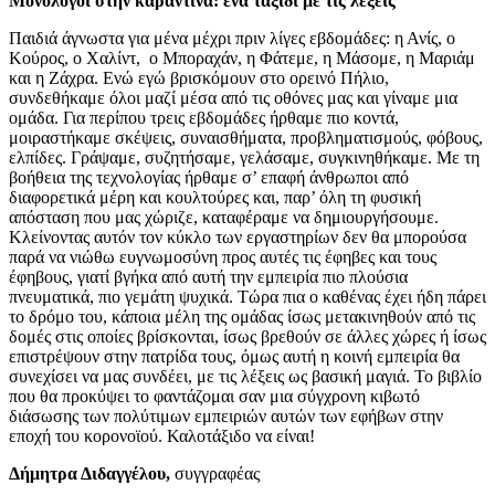
Μονόλογοι στην καραντίνα: ένα ταξίδι με τις λέξεις
Παιδιά άγνωστα για μένα μέχρι πριν λίγες εβδομάδες: η Ανίς, ο
Κούρος, ο Χαλίντ, ο Μποραχάν, η Φάτεμε, η Μάσομε, η Μαριάμ
και η Ζάχρα. Ενώ εγώ βρισκόμουν στο ορεινό Πήλιο,
συνδεθήκαμε όλοι μαζί μέσα από τις οθόνες μας και γίναμε μια
ομάδα. Για περίπου τρεις εβδομάδες ήρθαμε πιο κοντά,
μοιραστήκαμε σκέψεις, συναισθήματα, προβληματισμούς, φόβους,
ελπίδες. Γράψαμε, συζητήσαμε, γελάσαμε, συγκινηθήκαμε. Με τη
βοήθεια της τεχνολογίας ήρθαμε σ’ επαφή άνθρωποι από
διαφορετικά μέρη και κουλτούρες και, παρ’ όλη τη φυσική
απόσταση που μας χώριζε, καταφέραμε να δημιουργήσουμε.
Κλείνοντας αυτόν τον κύκλο των εργαστηρίων δεν θα μπορούσα
παρά να νιώθω ευγνωμοσύνη προς αυτές τις έφηβες και τους
έφηβους, γιατί βγήκα από αυτή την εμπειρία πιο πλούσια
πνευματικά, πιο γεμάτη ψυχικά. Τώρα πια ο καθένας έχει ήδη πάρει
το δρόμο του, κάποια μέλη της ομάδας ίσως μετακινηθούν από τις
δομές στις οποίες βρίσκονται, ίσως βρεθούν σε άλλες χώρες ή ίσως
επιστρέψουν στην πατρίδα τους, όμως αυτή η κοινή εμπειρία θα
συνεχίσει να μας συνδέει, με τις λέξεις ως βασική μαγιά. Το βιβλίο
που θα προκύψει το φαντάζομαι σαν μια σύγχρονη κιβωτό
διάσωσης των πολύτιμων εμπειριών αυτών των εφήβων στην
εποχή του κορονοϊού. Καλοτάξιδο να είναι!
Δήμητρα Διδαγγέλου,
συγγραφέας