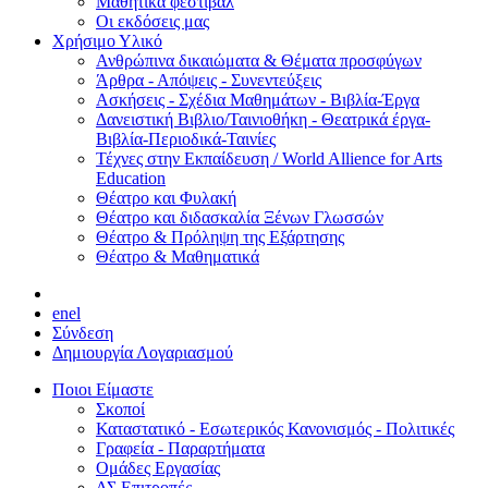
Μαθητικά φεστιβάλ
Οι εκδόσεις μας
Χρήσιμο Υλικό
Ανθρώπινα δικαιώματα & Θέματα προσφύγων
Άρθρα - Απόψεις - Συνεντεύξεις
Ασκήσεις - Σχέδια Μαθημάτων - Βιβλία-Έργα
Δανειστική Βιβλιο/Ταινιοθήκη - Θεατρικά έργα-
Βιβλία-Περιοδικά-Ταινίες
Τέχνες στην Εκπαίδευση / World Allience for Arts
Education
Θέατρο και Φυλακή
Θέατρο και διδασκαλία Ξένων Γλωσσών
Θέατρο & Πρόληψη της Εξάρτησης
Θέατρο & Μαθηματικά
en
el
Σύνδεση
Δημιουργία Λογαριασμού
Ποιοι Είμαστε
Σκοποί
Καταστατικό - Εσωτερικός Κανονισμός - Πολιτικές
Γραφεία - Παραρτήματα
Ομάδες Εργασίας
ΔΣ Επιτροπές