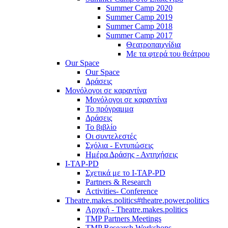
Summer Camp 2020
Summer Camp 2019
Summer Camp 2018
Summer Camp 2017
Θεατροπαιχνίδια
Με τα φτερά του θεάτρου
Our Space
Our Space
Δράσεις
Μονόλογοι σε καραντίνα
Μονόλογοι σε καραντίνα
Το πρόγραμμα
Δράσεις
Το βιβλίο
Οι συντελεστές
Σχόλια - Εντυπώσεις
Ημέρα Δράσης - Αντηχήσεις
I-TAP-PD
Σχετικά με το I-TAP-PD
Partners & Research
Activities- Conference
Theatre.makes.politics#theatre.power.politics
Αρχική - Theatre.makes.politics
TMP Partners Meetings
TMP Research Workshops