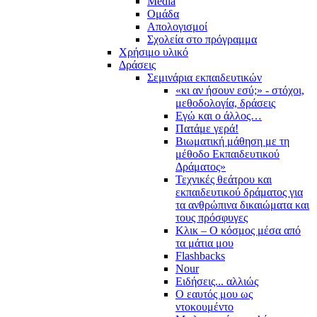
Media
Ομάδα
Απολογισμοί
Σχολεία στο πρόγραμμα
Χρήσιμο υλικό
Δράσεις
Σεμινάρια εκπαιδευτικών
«κι αν ήσουν εσύ;» - στόχοι,
μεθοδολογία, δράσεις
Εγώ και ο άλλος…
Πατάμε γερά!
Βιωματική μάθηση με τη
μέθοδο Εκπαιδευτικού
Δράματος»
Τεχνικές θεάτρου και
εκπαιδευτικού δράματος για
τα ανθρώπινα δικαιώματα και
τους πρόσφυγες
Κλικ – Ο κόσμος μέσα από
τα μάτια μου
Flashbacks
Nour
Ειδήσεις... αλλιώς
Ο εαυτός μου ως
ντοκουμέντο