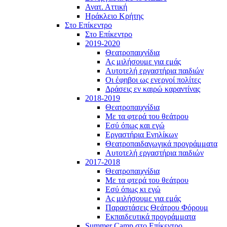
Ανατ. Αττική
Ηράκλειο Κρήτης
Στο Επίκεντρο
Στο Επίκεντρο
2019-2020
Θεατροπαιχνίδια
Ας μιλήσουμε για εμάς
Αυτοτελή εργαστήρια παιδιών
Οι έφηβοι ως ενεργοί πολίτες
Δράσεις εν καιρώ καραντίνας
2018-2019
Θεατροπαιχνίδια
Με τα φτερά του θεάτρου
Εσύ όπως και εγώ
Εργαστήρια Ενηλίκων
Θεατροπαιδαγωγικά προγράμματα
Αυτοτελή εργαστήρια παιδιών
2017-2018
Θεατροπαιχνίδια
Με τα φτερά του θεάτρου
Εσύ όπως κι εγώ
Ας μιλήσουμε για εμάς
Παραστάσεις Θεάτρου Φόρουμ
Εκπαιδευτικά προγράμματα
Summer Camp στο Επίκεντρο