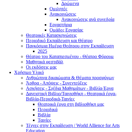
Δρώμενα
Ομιλητές
Ανακοινώσεις
Ανακοινώσεις ανά συνεδρία
Εργαστήρια
Ομάδες Εργασίας
Θεατρικές Κατασκηνώσεις
Περιοδικό Εκπαίδευση και Θέατρο
Παγκόσμια Ημέρα Θεάτρου στην Εκπαίδευση
2025
Θέατρο του Καταπιεσμένου - Θέατρο Φόρουμ
Μαθητικά φεστιβάλ
Οι εκδόσεις μας
Χρήσιμο Υλικό
Ανθρώπινα δικαιώματα & Θέματα προσφύγων
Άρθρα - Απόψεις - Συνεντεύξεις
Ασκήσεις - Σχέδια Μαθημάτων - Βιβλία-Έργα
Δανειστική Βιβλιο/Ταινιοθήκη - Θεατρικά έργα-
Βιβλία-Περιοδικά-Ταινίες
Θεατρικά έργα στη βιβλιοθήκη μας
Περιοδικά
Βιβλία
Ταινίες
Τέχνες στην Εκπαίδευση / World Allience for Arts
Education