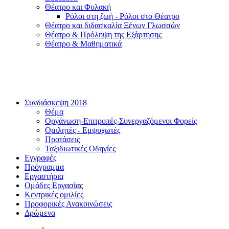
Θέατρο και Φυλακή
Ρόλοι στη ζωή - Ρόλοι στο Θέατρο
Θέατρο και διδασκαλία Ξένων Γλωσσών
Θέατρο & Πρόληψη της Εξάρτησης
Θέατρο & Μαθηματικά
Συνδιάσκεψη 2018
Θέμα
Οργάνωση-Επιτροπές-Συνεργαζόμενοι Φορείς
Ομιλητές - Εμψυχωτές
Προτάσεις
Ταξιδιωτικές Οδηγίες
Εγγραφές
Πρόγραμμα
Εργαστήρια
Ομάδες Εργασίας
Κεντρικές ομιλίες
Προφορικές Ανακοινώσεις
Δρώμενα