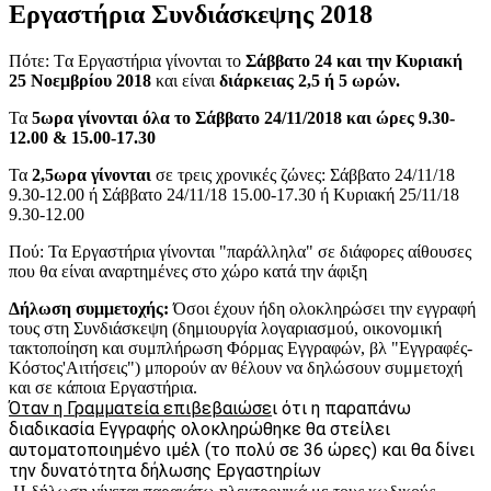
Εργαστήρια Συνδιάσκεψης 2018
Πότε: Tα Εργαστήρια γίνονται το
Σάββατο 24 και την Κυριακή
25 Νοεμβρίου 2018
και είναι
διάρκειας 2,5 ή 5 ωρών.
Τα
5ωρα γίνονται όλα το Σάββατο 24/11/2018 και ώρες 9.30-
12.00 & 15.00-17.30
Τα
2,5ωρα γίνονται
σε τρεις χρονικές ζώνες: Σάββατο 24/11/18
9.30-12.00 ή Σάββατο 24/11/18 15.00-17.30 ή Κυριακή 25/11/18
9.30-12.00
Πού: Τα Εργαστήρια γίνονται "παράλληλα" σε διάφορες αίθουσες
που θα είναι αναρτημένες στο χώρο κατά την άφιξη
Δήλωση συμμετοχής:
Όσοι έχουν ήδη ολοκληρώσει την εγγραφή
τους στη Συνδιάσκεψη (δημιουργία λογαριασμού, οικονομική
τακτοποίηση και συμπλήρωση Φόρμας Εγγραφών, βλ "Εγγραφές-
Κόστος'Αιτήσεις") μπορούν αν θέλουν να δηλώσουν συμμετοχή
και σε κάποια Εργαστήρια.
Όταν η Γραμματεία επιβεβαιώσε
ι ότι η παραπάνω
διαδικασία Εγγραφής ολοκληρώθηκε θα στείλει
αυτοματοποιημένο ιμέλ (το πολύ σε 36 ώρες) και θα δίνει
την δυνατότητα δήλωσης Εργαστηρίων