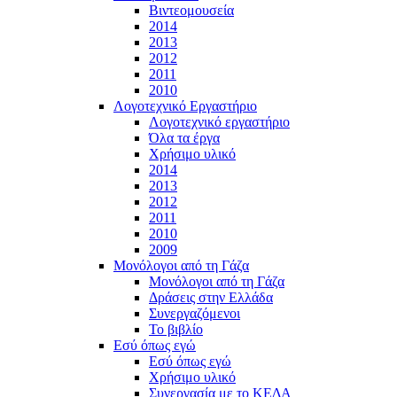
Βιντεομουσεία
2014
2013
2012
2011
2010
Λογοτεχνικό Εργαστήριο
Λογοτεχνικό εργαστήριο
Όλα τα έργα
Χρήσιμο υλικό
2014
2013
2012
2011
2010
2009
Μονόλογοι από τη Γάζα
Μονόλογοι από τη Γάζα
Δράσεις στην Ελλάδα
Συνεργαζόμενοι
To βιβλίο
Εσύ όπως εγώ
Εσύ όπως εγώ
Χρήσιμο υλικό
Συνεργασία με το ΚΕΔΑ