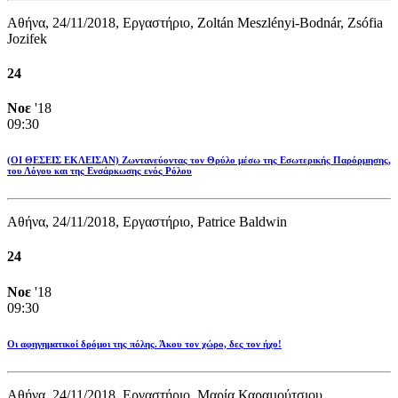
Αθήνα, 24/11/2018, Εργαστήριο, Zoltán Meszlényi-Bodnár, Zsófia
Jozifek
24
Νοε
'18
09:30
(ΟΙ ΘΕΣΕΙΣ ΕΚΛΕΙΣΑΝ) Ζωντανεύοντας τον Θρύλο μέσω της Εσωτερικής Παρόρμησης,
του Λόγου και της Ενσάρκωσης ενός Ρόλου
Αθήνα, 24/11/2018, Εργαστήριο, Patrice Baldwin
24
Νοε
'18
09:30
Οι αφηγηµατικοί δρόµοι της πόλης. Άκου τον χώρο, δες τον ήχο!
Αθήνα, 24/11/2018, Εργαστήριο, Μαρία Καραµούτσιου,