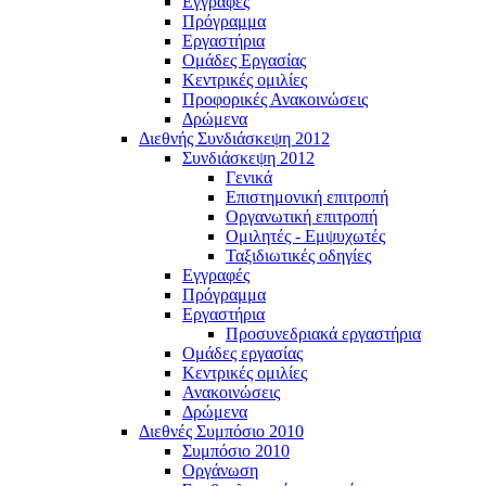
Εγγραφές
Πρόγραμμα
Εργαστήρια
Ομάδες Εργασίας
Κεντρικές ομιλίες
Προφορικές Ανακοινώσεις
Δρώμενα
Διεθνής Συνδιάσκεψη 2012
Συνδιάσκεψη 2012
Γενικά
Επιστημονική επιτροπή
Οργανωτική επιτροπή
Ομιλητές - Εμψυχωτές
Ταξιδιωτικές οδηγίες
Εγγραφές
Πρόγραμμα
Εργαστήρια
Προσυνεδριακά εργαστήρια
Ομάδες εργασίας
Κεντρικές ομιλίες
Ανακοινώσεις
Δρώμενα
Διεθνές Συμπόσιο 2010
Συμπόσιο 2010
Οργάνωση