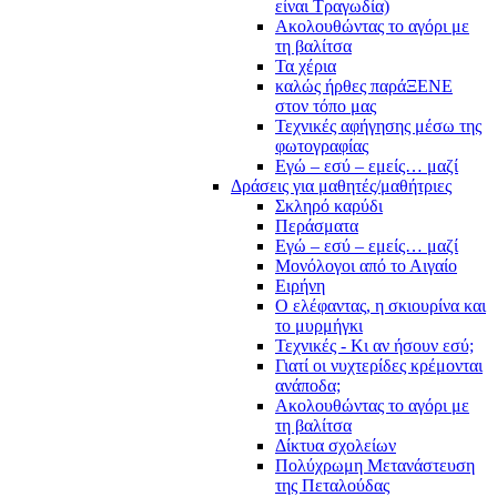
είναι Τραγωδία)
Ακολουθώντας το αγόρι με
τη βαλίτσα
Τα χέρια
καλώς ήρθες παράΞΕΝΕ
στον τόπο μας
Τεχνικές αφήγησης μέσω της
φωτογραφίας
Εγώ – εσύ – εμείς… μαζί
Δράσεις για μαθητές/μαθήτριες
Σκληρό καρύδι
Περάσματα
Εγώ – εσύ – εμείς… μαζί
Μονόλογοι από το Αιγαίο
Ειρήνη
Ο ελέφαντας, η σκιουρίνα και
το μυρμήγκι
Τεχνικές - Κι αν ήσουν εσύ;
Γιατί οι νυχτερίδες κρέμονται
ανάποδα;
Ακολουθώντας το αγόρι με
τη βαλίτσα
Δίκτυα σχολείων
Πολύχρωμη Μετανάστευση
της Πεταλούδας