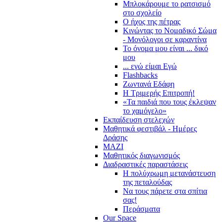
Μπλοκάρουμε το ρατσισμό
στο σχολείο
Ο ήχος της πέτρας
Κινώντας το Νομαδικό Σώμα
- Μονόλογοι σε καραντίνα
Το όνομα μου είναι ... δικό
μου
... εγώ είμαι Εγώ
Flashbacks
Ζωντανά Εδάφη
Η Τριμερής Επιτροπή!
«Τα παιδιά που τους έκλεψαν
το χαμόγελο»
Εκπαίδευση στελεχών
Μαθητικά φεστιβάλ - Ημέρες
Δράσης
ΜΑΖΙ
Μαθητικός διαγωνισμός
Διαδραστικές παραστάσεις
Η πολύχρωμη μετανάστευση
της πεταλούδας
Να τους πάρετε στα σπίτια
σας!
Περάσματα
Our Space