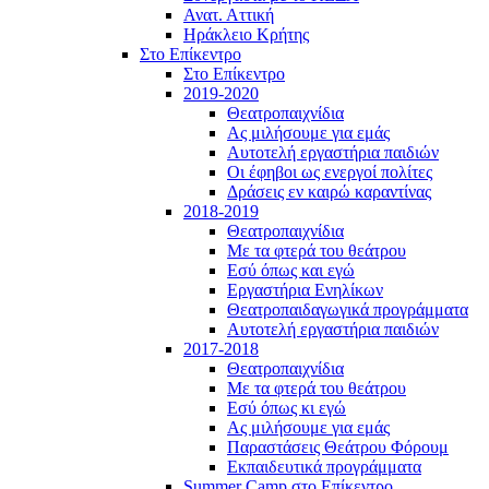
Ανατ. Αττική
Ηράκλειο Κρήτης
Στο Επίκεντρο
Στο Επίκεντρο
2019-2020
Θεατροπαιχνίδια
Ας μιλήσουμε για εμάς
Αυτοτελή εργαστήρια παιδιών
Οι έφηβοι ως ενεργοί πολίτες
Δράσεις εν καιρώ καραντίνας
2018-2019
Θεατροπαιχνίδια
Με τα φτερά του θεάτρου
Εσύ όπως και εγώ
Εργαστήρια Ενηλίκων
Θεατροπαιδαγωγικά προγράμματα
Αυτοτελή εργαστήρια παιδιών
2017-2018
Θεατροπαιχνίδια
Με τα φτερά του θεάτρου
Εσύ όπως κι εγώ
Ας μιλήσουμε για εμάς
Παραστάσεις Θεάτρου Φόρουμ
Εκπαιδευτικά προγράμματα
Summer Camp στο Επίκεντρο