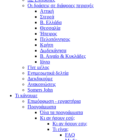
Οι δράσεις σε διάφορες περιοχές
Αττική
Στερεά
Β. Ελλάδα
Θεσσαλία
Ήπειρος
Πελοπόννησος
Κρήτη
Δωδεκάνησα
Β. Αιγαίο & Κυκλάδες
Ιόνιο
Γίνε μέλος
Ενημερωτικά δελτία
Διεκδικούμε
Ανακοινώσεις
Somers John
Τι κάνουμε
Επιμόρφωση - εργαστήρια
Προγράμματα
Όλα τα προγράμματα
Κι αν ήσουν εσύ;
Κι αν ήσουν εσυ;
Τι είναι;
FAQ