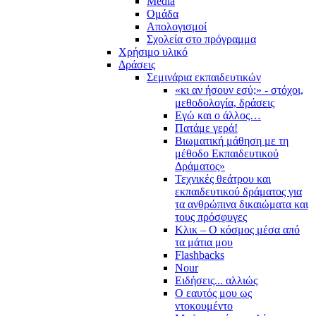
Media
Ομάδα
Απολογισμοί
Σχολεία στο πρόγραμμα
Χρήσιμο υλικό
Δράσεις
Σεμινάρια εκπαιδευτικών
«κι αν ήσουν εσύ;» - στόχοι,
μεθοδολογία, δράσεις
Εγώ και ο άλλος…
Πατάμε γερά!
Βιωματική μάθηση με τη
μέθοδο Εκπαιδευτικού
Δράματος»
Τεχνικές θεάτρου και
εκπαιδευτικού δράματος για
τα ανθρώπινα δικαιώματα και
τους πρόσφυγες
Κλικ – Ο κόσμος μέσα από
τα μάτια μου
Flashbacks
Nour
Ειδήσεις... αλλιώς
Ο εαυτός μου ως
ντοκουμέντο