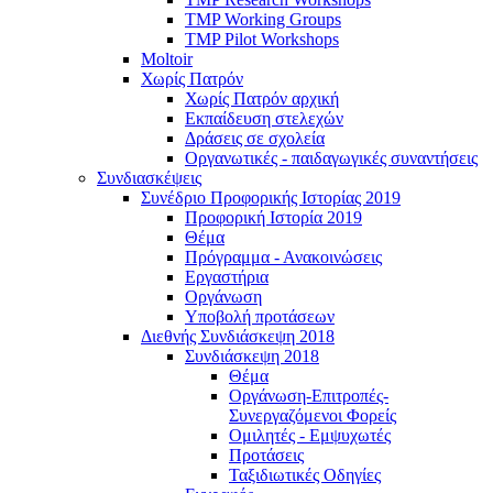
TMP Working Groups
TMP Pilot Workshops
Moltoir
Χωρίς Πατρόν
Χωρίς Πατρόν αρχική
Εκπαίδευση στελεχών
Δράσεις σε σχολεία
Οργανωτικές - παιδαγωγικές συναντήσεις
Συνδιασκέψεις
Συνέδριο Προφορικής Ιστορίας 2019
Προφορική Ιστορία 2019
Θέμα
Πρόγραμμα - Ανακοινώσεις
Εργαστήρια
Οργάνωση
Υποβολή προτάσεων
Διεθνής Συνδιάσκεψη 2018
Συνδιάσκεψη 2018
Θέμα
Οργάνωση-Επιτροπές-
Συνεργαζόμενοι Φορείς
Ομιλητές - Εμψυχωτές
Προτάσεις
Ταξιδιωτικές Οδηγίες