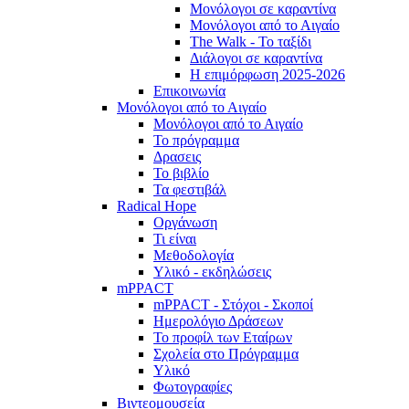
Μονόλογοι σε καραντίνα
Μονόλογοι από το Αιγαίο
The Walk - Το ταξίδι
Διάλογοι σε καραντίνα
Η επιμόρφωση 2025-2026
Επικοινωνία
Μονόλογοι από το Αιγαίο
Μονόλογοι από το Αιγαίο
Το πρόγραμμα
Δρασεις
Το βιβλίο
Τα φεστιβάλ
Radical Hope
Οργάνωση
Τι είναι
Μεθοδολογία
Υλικό - εκδηλώσεις
mPPACT
mPPACT - Στόχοι - Σκοποί
Ημερολόγιο Δράσεων
Το προφίλ των Εταίρων
Σχολεία στο Πρόγραμμα
Υλικό
Φωτογραφίες
Βιντεομουσεία