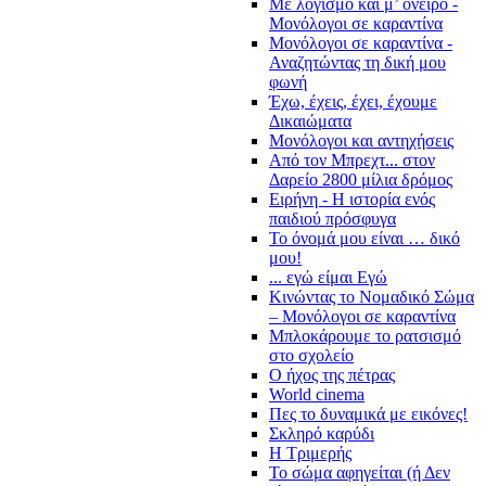
Με λογισμό και μ’ όνειρο -
Μονόλογοι σε καραντίνα
Μονόλογοι σε καραντίνα -
Αναζητώντας τη δική μου
φωνή
Έχω, έχεις, έχει, έχουμε
Δικαιώματα
Μονόλογοι και αντηχήσεις
Από τον Μπρεχτ... στον
Δαρείο 2800 μίλια δρόμος
Ειρήνη - Η ιστορία ενός
παιδιού πρόσφυγα
Το όνομά μου είναι … δικό
μου!
... εγώ είμαι Εγώ
Κινώντας το Νομαδικό Σώμα
– Μονόλογοι σε καραντίνα
Μπλοκάρουμε το ρατσισμό
στο σχολείο
Ο ήχος της πέτρας
World cinema
Πες το δυναμικά με εικόνες!
Σκληρό καρύδι
Η Τριμερής
Το σώμα αφηγείται (ή Δεν