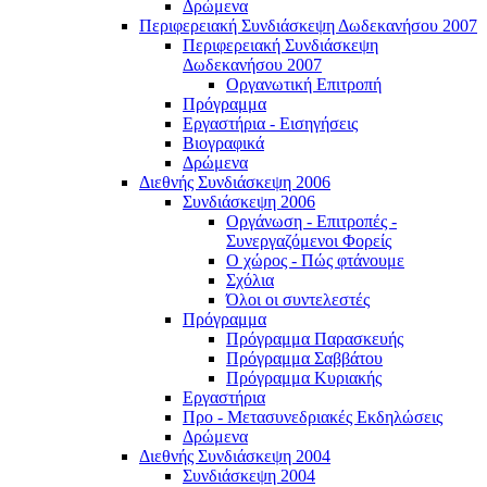
Δρώμενα
Περιφερειακή Συνδιάσκεψη Δωδεκανήσου 2007
Περιφερειακή Συνδιάσκεψη
Δωδεκανήσου 2007
Οργανωτική Επιτροπή
Πρόγραμμα
Εργαστήρια - Εισηγήσεις
Βιογραφικά
Δρώμενα
Διεθνής Συνδιάσκεψη 2006
Συνδιάσκεψη 2006
Οργάνωση - Επιτροπές -
Συνεργαζόμενοι Φορείς
Ο χώρος - Πώς φτάνουμε
Σχόλια
Όλοι οι συντελεστές
Πρόγραμμα
Πρόγραμμα Παρασκευής
Πρόγραμμα Σαββάτου
Πρόγραμμα Κυριακής
Εργαστήρια
Προ - Μετασυνεδριακές Εκδηλώσεις
Δρώμενα
Διεθνής Συνδιάσκεψη 2004
Συνδιάσκεψη 2004