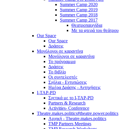
Summer Camp 2020
Summer Camp 2019
Summer Camp 2018
Summer Camp 2017
Θεατροπαιχνίδια
Με τα φτερά του θεάτρου
Our Space
Our Space
Δράσεις
Μονόλογοι σε καραντίνα
Μονόλογοι σε καραντίνα
Το πρόγραμμα
Δράσεις
Το βιβλίο
Οι συντελεστές
Σχόλια - Εντυπώσεις
Ημέρα Δράσης - Αντηχήσεις
I-TAP-PD
Σχετικά με το I-TAP-PD
Partners & Research
Activities- Conference
Theatre.makes.politics#theatre.power.politics
Αρχική - Theatre.makes.politics
TMP Partners Meetings
TMP Research Workshops