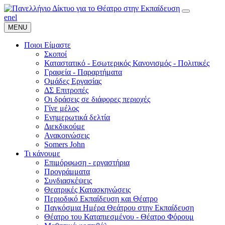
en
el
MENU
Ποιοι Είμαστε
Σκοποί
Καταστατικό - Εσωτερικός Κανονισμός - Πολιτικές
Γραφεία - Παραρτήματα
Ομάδες Εργασίας
ΔΣ Επιτροπές
Οι δράσεις σε διάφορες περιοχές
Γίνε μέλος
Ενημερωτικά δελτία
Διεκδικούμε
Ανακοινώσεις
Somers John
Τι κάνουμε
Επιμόρφωση - εργαστήρια
Προγράμματα
Συνδιασκέψεις
Θεατρικές Κατασκηνώσεις
Περιοδικό Εκπαίδευση και Θέατρο
Παγκόσμια Ημέρα Θεάτρου στην Εκπαίδευση
Θέατρο του Καταπιεσμένου - Θέατρο Φόρουμ