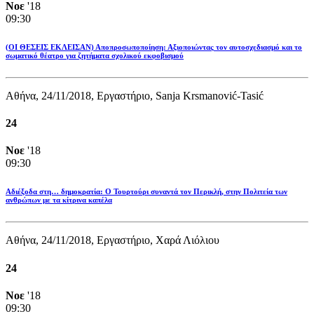
Νοε
'18
09:30
(ΟΙ ΘΕΣΕΙΣ ΕΚΛΕΙΣΑΝ) Αποπροσωποποίηση: Αξιοποιώντας τον αυτοσχεδιασμό και το
σωματικό θέατρο για ζητήματα σχολικού εκφοβισμού
Αθήνα, 24/11/2018, Εργαστήριο, Sanja Krsmanović-Tasić
24
Νοε
'18
09:30
Αδιέξοδα στη… δημοκρατία: Ο Τουρτούρι συναντά τον Περικλή, στην Πολιτεία των
ανθρώπων με τα κίτρινα καπέλα
Αθήνα, 24/11/2018, Εργαστήριο, Χαρά Λιόλιου
24
Νοε
'18
09:30