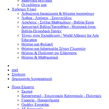
Μαθητικά φεστιβάλ
Οι εκδόσεις μας
Χρήσιμο Υλικό
Ανθρώπινα δικαιώματα & Θέματα προσφύγων
Άρθρα - Απόψεις - Συνεντεύξεις
Ασκήσεις - Σχέδια Μαθημάτων - Βιβλία-Έργα
Δανειστική Βιβλιο/Ταινιοθήκη - Θεατρικά έργα-
Βιβλία-Περιοδικά-Ταινίες
Τέχνες στην Εκπαίδευση / World Allience for Arts
Education
Θέατρο και Φυλακή
Θέατρο και διδασκαλία Ξένων Γλωσσών
Θέατρο & Πρόληψη της Εξάρτησης
Θέατρο & Μαθηματικά
en
el
Σύνδεση
Δημιουργία Λογαριασμού
Ποιοι Είμαστε
Σκοποί
Καταστατικό - Εσωτερικός Κανονισμός - Πολιτικές
Γραφεία - Παραρτήματα
Ομάδες Εργασίας
ΔΣ Επιτροπές