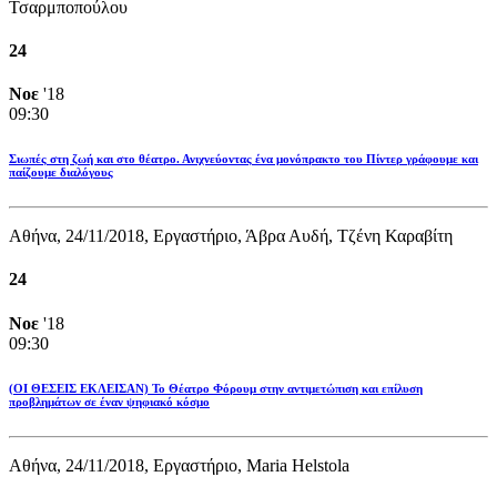
Τσαρμποπούλου
24
Νοε
'18
09:30
Σιωπές στη ζωή και στο θέατρο. Ανιχνεύοντας ένα μονόπρακτο του Πίντερ γράφουμε και
παίζουμε διαλόγους
Αθήνα, 24/11/2018, Εργαστήριο, Άβρα Αυδή, Τζένη Καραβίτη
24
Νοε
'18
09:30
(ΟΙ ΘΕΣΕΙΣ ΕΚΛΕΙΣΑΝ) Το Θέατρο Φόρουμ στην αντιμετώπιση και επίλυση
προβλημάτων σε έναν ψηφιακό κόσμο
Αθήνα, 24/11/2018, Εργαστήριο, Maria Helstola