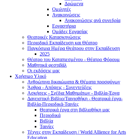
Δρώμενα
Ομιλητές
Ανακοινώσεις
Ανακοινώσεις ανά συνεδρία
Εργαστήρια
Ομάδες Εργασίας
Θεατρικές Κατασκηνώσεις
Περιοδικό Εκπαίδευση και Θέατρο
Παγκόσμια Ημέρα Θεάτρου στην Εκπαίδευση
2025
Θέατρο του Καταπιεσμένου - Θέατρο Φόρουμ
Μαθητικά φεστιβάλ
Οι εκδόσεις μας
Χρήσιμο Υλικό
Ανθρώπινα δικαιώματα & Θέματα προσφύγων
Άρθρα - Απόψεις - Συνεντεύξεις
Ασκήσεις - Σχέδια Μαθημάτων - Βιβλία-Έργα
Δανειστική Βιβλιο/Ταινιοθήκη - Θεατρικά έργα-
Βιβλία-Περιοδικά-Ταινίες
Θεατρικά έργα στη βιβλιοθήκη μας
Περιοδικά
Βιβλία
Ταινίες
Τέχνες στην Εκπαίδευση / World Allience for Arts
Education