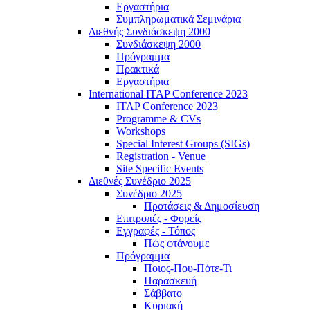
Εργαστήρια
Συμπληρωματικά Σεμινάρια
Διεθνής Συνδιάσκεψη 2000
Συνδιάσκεψη 2000
Πρόγραμμα
Πρακτικά
Εργαστήρια
International ITAP Conference 2023
ITAP Conference 2023
Programme & CVs
Workshops
Special Interest Groups (SIGs)
Registration - Venue
Site Specific Events
Διεθνές Συνέδριο 2025
Συνέδριο 2025
Προτάσεις & Δημοσίευση
Επιτροπές - Φορείς
Εγγραφές - Τόπος
Πώς φτάνουμε
Πρόγραμμα
Ποιος-Που-Πότε-Τι
Παρασκευή
Σάββατο
Κυριακή