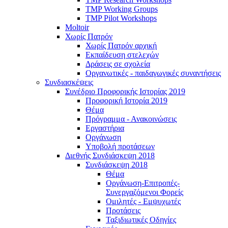
TMP Working Groups
TMP Pilot Workshops
Moltoir
Χωρίς Πατρόν
Χωρίς Πατρόν αρχική
Εκπαίδευση στελεχών
Δράσεις σε σχολεία
Οργανωτικές - παιδαγωγικές συναντήσεις
Συνδιασκέψεις
Συνέδριο Προφορικής Ιστορίας 2019
Προφορική Ιστορία 2019
Θέμα
Πρόγραμμα - Ανακοινώσεις
Εργαστήρια
Οργάνωση
Υποβολή προτάσεων
Διεθνής Συνδιάσκεψη 2018
Συνδιάσκεψη 2018
Θέμα
Οργάνωση-Επιτροπές-
Συνεργαζόμενοι Φορείς
Ομιλητές - Εμψυχωτές
Προτάσεις
Ταξιδιωτικές Οδηγίες