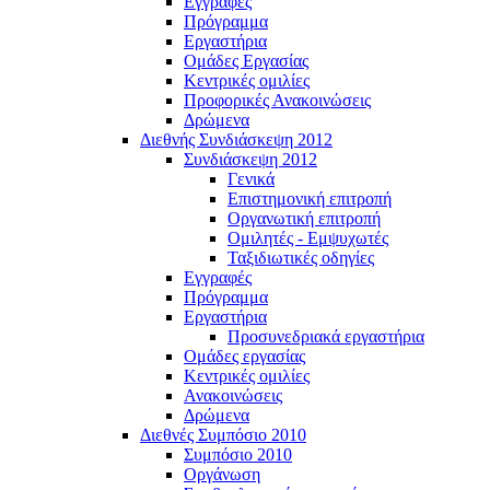
Εγγραφές
Πρόγραμμα
Εργαστήρια
Ομάδες Εργασίας
Κεντρικές ομιλίες
Προφορικές Ανακοινώσεις
Δρώμενα
Διεθνής Συνδιάσκεψη 2012
Συνδιάσκεψη 2012
Γενικά
Επιστημονική επιτροπή
Οργανωτική επιτροπή
Ομιλητές - Εμψυχωτές
Ταξιδιωτικές οδηγίες
Εγγραφές
Πρόγραμμα
Εργαστήρια
Προσυνεδριακά εργαστήρια
Ομάδες εργασίας
Κεντρικές ομιλίες
Ανακοινώσεις
Δρώμενα
Διεθνές Συμπόσιο 2010
Συμπόσιο 2010
Οργάνωση