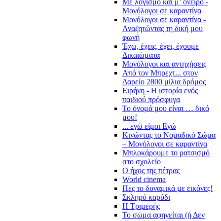
Με λογισμό και μ’ όνειρο -
Μονόλογοι σε καραντίνα
Μονόλογοι σε καραντίνα -
Αναζητώντας τη δική μου
φωνή
Έχω, έχεις, έχει, έχουμε
Δικαιώματα
Μονόλογοι και αντηχήσεις
Από τον Μπρεχτ... στον
Δαρείο 2800 μίλια δρόμος
Ειρήνη - Η ιστορία ενός
παιδιού πρόσφυγα
Το όνομά μου είναι … δικό
μου!
... εγώ είμαι Εγώ
Κινώντας το Νομαδικό Σώμα
– Μονόλογοι σε καραντίνα
Μπλοκάρουμε το ρατσισμό
στο σχολείο
Ο ήχος της πέτρας
World cinema
Πες το δυναμικά με εικόνες!
Σκληρό καρύδι
Η Τριμερής
Το σώμα αφηγείται (ή Δεν