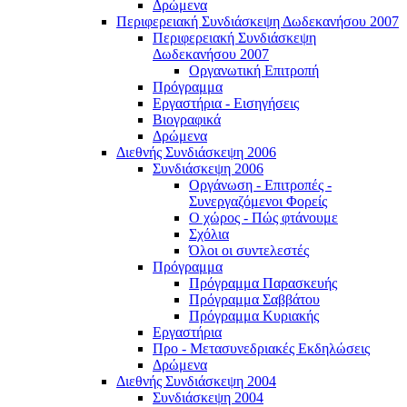
Δρώμενα
Περιφερειακή Συνδιάσκεψη Δωδεκανήσου 2007
Περιφερειακή Συνδιάσκεψη
Δωδεκανήσου 2007
Οργανωτική Επιτροπή
Πρόγραμμα
Εργαστήρια - Εισηγήσεις
Βιογραφικά
Δρώμενα
Διεθνής Συνδιάσκεψη 2006
Συνδιάσκεψη 2006
Οργάνωση - Επιτροπές -
Συνεργαζόμενοι Φορείς
Ο χώρος - Πώς φτάνουμε
Σχόλια
Όλοι οι συντελεστές
Πρόγραμμα
Πρόγραμμα Παρασκευής
Πρόγραμμα Σαββάτου
Πρόγραμμα Κυριακής
Εργαστήρια
Προ - Μετασυνεδριακές Εκδηλώσεις
Δρώμενα
Διεθνής Συνδιάσκεψη 2004
Συνδιάσκεψη 2004