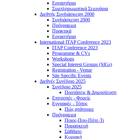
Εργαστήρια
Συμπληρωματικά Σεμινάρια
Διεθνής Συνδιάσκεψη 2000
Συνδιάσκεψη 2000
Πρόγραμμα
Πρακτικά
Εργαστήρια
International ITAP Conference 2023
ITAP Conference 2023
Programme & CVs
Workshops
Special Interest Groups (SIGs)
Registration - Venue
Site Specific Events
Διεθνές Συνέδριο 2025
Συνέδριο 2025
Προτάσεις & Δημοσίευση
Επιτροπές - Φορείς
Εγγραφές - Τόπος
Πώς φτάνουμε
Πρόγραμμα
Ποιος-Που-Πότε-Τι
Παρασκευή
Σάββατο
Κυριακή