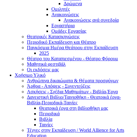
Δρώμενα
Ομιλητές
Ανακοινώσεις
Ανακοινώσεις ανά συνεδρία
Εργαστήρια
Ομάδες Εργασίας
Θεατρικές Κατασκηνώσεις
Περιοδικό Εκπαίδευση και Θέατρο
Παγκόσμια Ημέρα Θεάτρου στην Εκπαίδευση
2025
Θέατρο του Καταπιεσμένου - Θέατρο Φόρουμ
Μαθητικά φεστιβάλ
Οι εκδόσεις μας
Χρήσιμο Υλικό
Ανθρώπινα δικαιώματα & Θέματα προσφύγων
Άρθρα - Απόψεις - Συνεντεύξεις
Ασκήσεις - Σχέδια Μαθημάτων - Βιβλία-Έργα
Δανειστική Βιβλιο/Ταινιοθήκη - Θεατρικά έργα-
Βιβλία-Περιοδικά-Ταινίες
Θεατρικά έργα στη βιβλιοθήκη μας
Περιοδικά
Βιβλία
Ταινίες
Τέχνες στην Εκπαίδευση / World Allience for Arts
Education