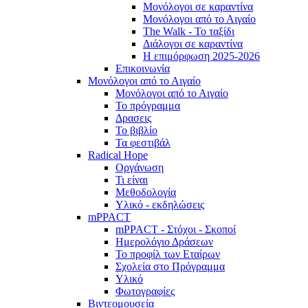
Μονόλογοι σε καραντίνα
Μονόλογοι από το Αιγαίο
The Walk - Το ταξίδι
Διάλογοι σε καραντίνα
Η επιμόρφωση 2025-2026
Επικοινωνία
Μονόλογοι από το Αιγαίο
Μονόλογοι από το Αιγαίο
Το πρόγραμμα
Δρασεις
Το βιβλίο
Τα φεστιβάλ
Radical Hope
Οργάνωση
Τι είναι
Μεθοδολογία
Υλικό - εκδηλώσεις
mPPACT
mPPACT - Στόχοι - Σκοποί
Ημερολόγιο Δράσεων
Το προφίλ των Εταίρων
Σχολεία στο Πρόγραμμα
Υλικό
Φωτογραφίες
Βιντεομουσεία