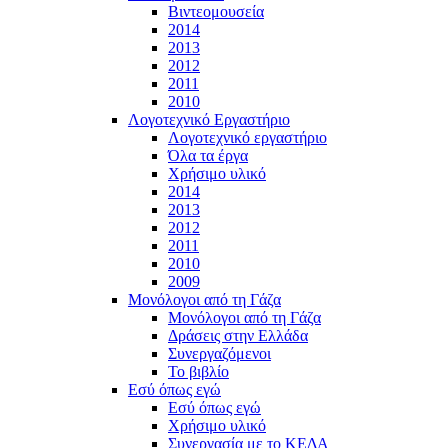
Βιντεομουσεία
2014
2013
2012
2011
2010
Λογοτεχνικό Εργαστήριο
Λογοτεχνικό εργαστήριο
Όλα τα έργα
Χρήσιμο υλικό
2014
2013
2012
2011
2010
2009
Μονόλογοι από τη Γάζα
Μονόλογοι από τη Γάζα
Δράσεις στην Ελλάδα
Συνεργαζόμενοι
To βιβλίο
Εσύ όπως εγώ
Εσύ όπως εγώ
Χρήσιμο υλικό
Συνεργασία με το ΚΕΔΑ