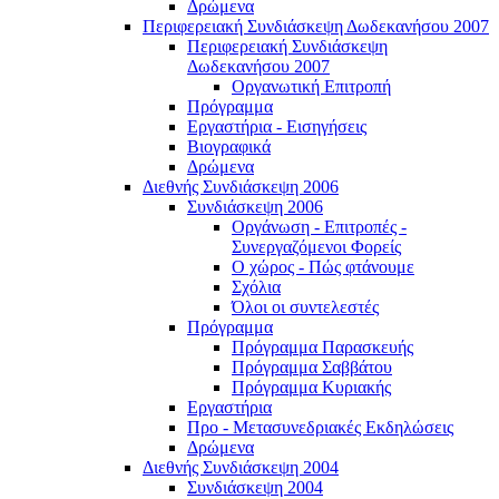
Δρώμενα
Περιφερειακή Συνδιάσκεψη Δωδεκανήσου 2007
Περιφερειακή Συνδιάσκεψη
Δωδεκανήσου 2007
Οργανωτική Επιτροπή
Πρόγραμμα
Εργαστήρια - Εισηγήσεις
Βιογραφικά
Δρώμενα
Διεθνής Συνδιάσκεψη 2006
Συνδιάσκεψη 2006
Οργάνωση - Επιτροπές -
Συνεργαζόμενοι Φορείς
Ο χώρος - Πώς φτάνουμε
Σχόλια
Όλοι οι συντελεστές
Πρόγραμμα
Πρόγραμμα Παρασκευής
Πρόγραμμα Σαββάτου
Πρόγραμμα Κυριακής
Εργαστήρια
Προ - Μετασυνεδριακές Εκδηλώσεις
Δρώμενα
Διεθνής Συνδιάσκεψη 2004
Συνδιάσκεψη 2004