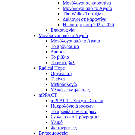
Μονόλογοι σε καραντίνα
Μονόλογοι από το Αιγαίο
The Walk - Το ταξίδι
Διάλογοι σε καραντίνα
Η επιμόρφωση 2025-2026
Επικοινωνία
Μονόλογοι από το Αιγαίο
Μονόλογοι από το Αιγαίο
Το πρόγραμμα
Δρασεις
Το βιβλίο
Τα φεστιβάλ
Radical Hope
Οργάνωση
Τι είναι
Μεθοδολογία
Υλικό - εκδηλώσεις
mPPACT
mPPACT - Στόχοι - Σκοποί
Ημερολόγιο Δράσεων
Το προφίλ των Εταίρων
Σχολεία στο Πρόγραμμα
Υλικό
Φωτογραφίες
Βιντεομουσεία