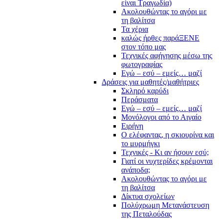
είναι Τραγωδία)
Ακολουθώντας το αγόρι με
τη βαλίτσα
Τα χέρια
καλώς ήρθες παράΞΕΝΕ
στον τόπο μας
Τεχνικές αφήγησης μέσω της
φωτογραφίας
Εγώ – εσύ – εμείς… μαζί
Δράσεις για μαθητές/μαθήτριες
Σκληρό καρύδι
Περάσματα
Εγώ – εσύ – εμείς… μαζί
Μονόλογοι από το Αιγαίο
Ειρήνη
Ο ελέφαντας, η σκιουρίνα και
το μυρμήγκι
Τεχνικές - Κι αν ήσουν εσύ;
Γιατί οι νυχτερίδες κρέμονται
ανάποδα;
Ακολουθώντας το αγόρι με
τη βαλίτσα
Δίκτυα σχολείων
Πολύχρωμη Μετανάστευση
της Πεταλούδας