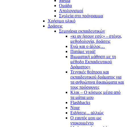
Media
Ομάδα
Απολογισμοί
Σχολεία στο πρόγραμμα
Χρήσιμο υλικό
Δράσεις
Σεμινάρια εκπαιδευτικών
«κι αν ήσουν εσύ;» - στόχοι,
μεθοδολογία, δράσεις
Εγώ και ο άλλος…
Πατάμε γερά!
Βιωματική μάθηση με τη
μέθοδο Εκπαιδευτικού
Δράματος»
Τεχνικές θεάτρου και
εκπαιδευτικού δράματος για
τα ανθρώπινα δικαιώματα και
τους πρόσφυγες
Κλικ – Ο κόσμος μέσα από
τα μάτια μου
Flashbacks
Nour
Ειδήσεις... αλλιώς
Ο εαυτός μου ως
ντοκουμέντο