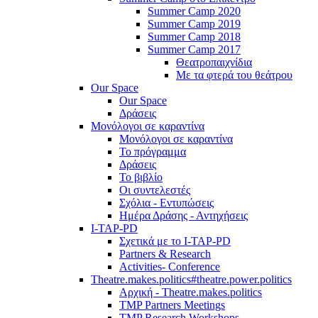
Summer Camp 2020
Summer Camp 2019
Summer Camp 2018
Summer Camp 2017
Θεατροπαιχνίδια
Με τα φτερά του θεάτρου
Our Space
Our Space
Δράσεις
Μονόλογοι σε καραντίνα
Μονόλογοι σε καραντίνα
Το πρόγραμμα
Δράσεις
Το βιβλίο
Οι συντελεστές
Σχόλια - Εντυπώσεις
Ημέρα Δράσης - Αντηχήσεις
I-TAP-PD
Σχετικά με το I-TAP-PD
Partners & Research
Activities- Conference
Theatre.makes.politics#theatre.power.politics
Αρχική - Theatre.makes.politics
TMP Partners Meetings
TMP Research Workshops