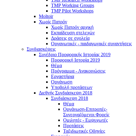
TMP Working Groups
TMP Pilot Workshops
Moltoir
Χωρίς Πατρόν
Χωρίς Πατρόν αρχική
Εκπαίδευση στελεχών
Δράσεις σε σχολεία
Οργανωτικές - παιδαγωγικές συναντήσεις
Συνδιασκέψεις
Συνέδριο Προφορικής Ιστορίας 2019
Προφορική Ιστορία 2019
Θέμα
Πρόγραμμα - Ανακοινώσεις
Εργαστήρια
Οργάνωση
Υποβολή προτάσεων
Διεθνής Συνδιάσκεψη 2018
Συνδιάσκεψη 2018
Θέμα
Οργάνωση-Επιτροπές-
Συνεργαζόμενοι Φορείς
Ομιλητές - Εμψυχωτές
Προτάσεις
Ταξιδιωτικές Οδηγίες