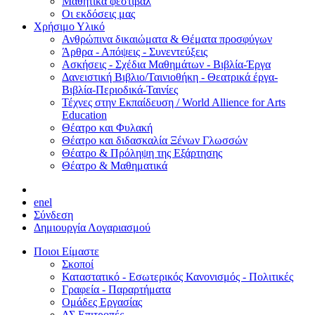
Μαθητικά φεστιβάλ
Οι εκδόσεις μας
Χρήσιμο Υλικό
Ανθρώπινα δικαιώματα & Θέματα προσφύγων
Άρθρα - Απόψεις - Συνεντεύξεις
Ασκήσεις - Σχέδια Μαθημάτων - Βιβλία-Έργα
Δανειστική Βιβλιο/Ταινιοθήκη - Θεατρικά έργα-
Βιβλία-Περιοδικά-Ταινίες
Τέχνες στην Εκπαίδευση / World Allience for Arts
Education
Θέατρο και Φυλακή
Θέατρο και διδασκαλία Ξένων Γλωσσών
Θέατρο & Πρόληψη της Εξάρτησης
Θέατρο & Μαθηματικά
en
el
Σύνδεση
Δημιουργία Λογαριασμού
Ποιοι Είμαστε
Σκοποί
Καταστατικό - Εσωτερικός Κανονισμός - Πολιτικές
Γραφεία - Παραρτήματα
Ομάδες Εργασίας
ΔΣ Επιτροπές