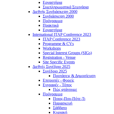
Εργαστήρια
Συμπληρωματικά Σεμινάρια
Διεθνής Συνδιάσκεψη 2000
Συνδιάσκεψη 2000
Πρόγραμμα
Πρακτικά
Εργαστήρια
International ITAP Conference 2023
ITAP Conference 2023
Programme & CVs
Workshops
Special Interest Groups (SIGs)
Registration - Venue
Site Specific Events
Διεθνές Συνέδριο 2025
Συνέδριο 2025
Προτάσεις & Δημοσίευση
Επιτροπές - Φορείς
Εγγραφές - Τόπος
Πώς φτάνουμε
Πρόγραμμα
Ποιος-Που-Πότε-Τι
Παρασκευή
Σάββατο
Κυριακή