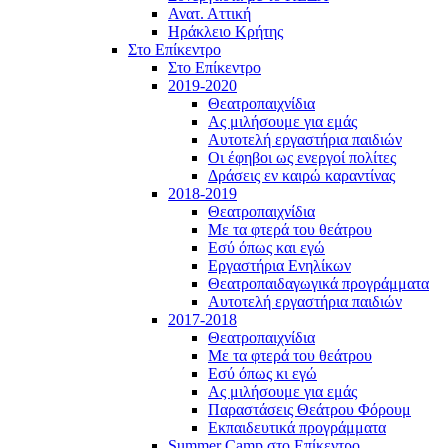
Ανατ. Αττική
Ηράκλειο Κρήτης
Στο Επίκεντρο
Στο Επίκεντρο
2019-2020
Θεατροπαιχνίδια
Ας μιλήσουμε για εμάς
Αυτοτελή εργαστήρια παιδιών
Οι έφηβοι ως ενεργοί πολίτες
Δράσεις εν καιρώ καραντίνας
2018-2019
Θεατροπαιχνίδια
Με τα φτερά του θεάτρου
Εσύ όπως και εγώ
Εργαστήρια Ενηλίκων
Θεατροπαιδαγωγικά προγράμματα
Αυτοτελή εργαστήρια παιδιών
2017-2018
Θεατροπαιχνίδια
Με τα φτερά του θεάτρου
Εσύ όπως κι εγώ
Ας μιλήσουμε για εμάς
Παραστάσεις Θεάτρου Φόρουμ
Εκπαιδευτικά προγράμματα
Summer Camp στο Επίκεντρο