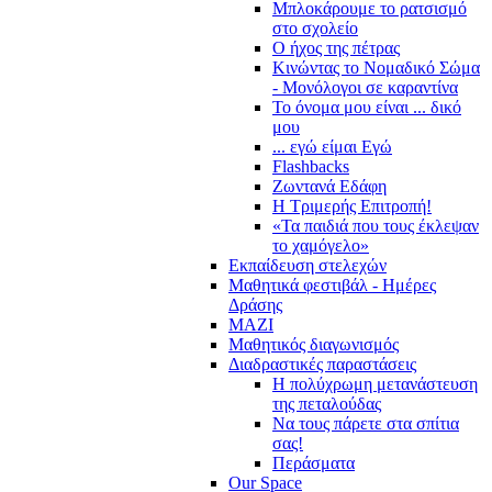
Μπλοκάρουμε το ρατσισμό
στο σχολείο
Ο ήχος της πέτρας
Κινώντας το Νομαδικό Σώμα
- Μονόλογοι σε καραντίνα
Το όνομα μου είναι ... δικό
μου
... εγώ είμαι Εγώ
Flashbacks
Ζωντανά Εδάφη
Η Τριμερής Επιτροπή!
«Τα παιδιά που τους έκλεψαν
το χαμόγελο»
Εκπαίδευση στελεχών
Μαθητικά φεστιβάλ - Ημέρες
Δράσης
ΜΑΖΙ
Μαθητικός διαγωνισμός
Διαδραστικές παραστάσεις
Η πολύχρωμη μετανάστευση
της πεταλούδας
Να τους πάρετε στα σπίτια
σας!
Περάσματα
Our Space