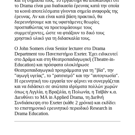
και τη σημασία τους. Το εργαστήρι θα αποκαλύψει ότι
το Drama είναι μια διαδικασία έρευνας κατά την οποία
τα κοινά αποτελέσματα γίνονται σημεία αναφοράς της
έρευνας. Αν και είναι κατά βάση πρακτικό, θα
διερευνήσουμε και τις υφιστάμενες θεωρίες
προσπαθώντας να προετοιμάσουμε τους
συμμετέχοντες, ώστε να φτιάξουν το δικό τους
χρηστικό υλικό για τη διδασκαλία τους.
Ο John Somers είναι Senior lecturer στο Drama
Department του Πανεπιστήμιο Exeter. Έχει ειδικευτεί
στο Δράμα και στη Θεατροπαιδαγωγική (Theatre-in-
Education) και πρόσφατα ολοκλήρωσε
Θεατροπαιδαγωγικά προγράμματα για τη "βία", την
"αγωγή υγείας", το "ρατσισμό" και την "αυτογνωσία".
Η ερευνητική του εργασία τον φέρνει να συνεργάζεται
και να διδάσκει σε ανώτατα ιδρύματα πολλών χωρών
όπως η Αγγλία, η Βραζιλία, η Πολωνία, η Ταϊβάν κ.α.
Διευθύνει το MA in Applied Drama, τη Διεθνή
Συνδιάσκεψη στο Exeter (κάθε 2 χρόνια) και εκδίδει
το επιστημονικό ερευνητικό περιοδικό Research in
Drama Education.