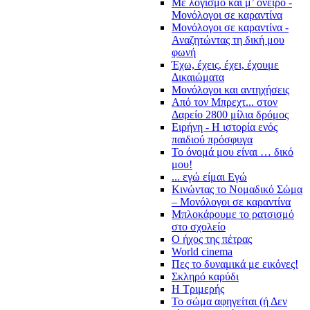
Με λογισμό και μ’ όνειρο -
Μονόλογοι σε καραντίνα
Μονόλογοι σε καραντίνα -
Αναζητώντας τη δική μου
φωνή
Έχω, έχεις, έχει, έχουμε
Δικαιώματα
Μονόλογοι και αντηχήσεις
Από τον Μπρεχτ... στον
Δαρείο 2800 μίλια δρόμος
Ειρήνη - Η ιστορία ενός
παιδιού πρόσφυγα
Το όνομά μου είναι … δικό
μου!
... εγώ είμαι Εγώ
Κινώντας το Νομαδικό Σώμα
– Μονόλογοι σε καραντίνα
Μπλοκάρουμε το ρατσισμό
στο σχολείο
Ο ήχος της πέτρας
World cinema
Πες το δυναμικά με εικόνες!
Σκληρό καρύδι
Η Τριμερής
Το σώμα αφηγείται (ή Δεν