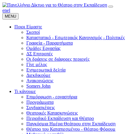
en
el
MENU
Ποιοι Είμαστε
Σκοποί
Καταστατικό - Εσωτερικός Κανονισμός - Πολιτικές
Γραφεία - Παραρτήματα
Ομάδες Εργασίας
ΔΣ Επιτροπές
Οι δράσεις σε διάφορες περιοχές
Γίνε μέλος
Ενημερωτικά δελτία
Διεκδικούμε
Ανακοινώσεις
Somers John
Τι κάνουμε
Επιμόρφωση - εργαστήρια
Προγράμματα
Συνδιασκέψεις
Θεατρικές Κατασκηνώσεις
Περιοδικό Εκπαίδευση και Θέατρο
Παγκόσμια Ημέρα Θεάτρου στην Εκπαίδευση
Θέατρο του Καταπιεσμένου - Θέατρο Φόρουμ