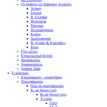
Οι δράσεις σε διάφορες περιοχές
Αττική
Στερεά
Β. Ελλάδα
Θεσσαλία
Ήπειρος
Πελοπόννησος
Κρήτη
Δωδεκάνησα
Β. Αιγαίο & Κυκλάδες
Ιόνιο
Γίνε μέλος
Ενημερωτικά δελτία
Διεκδικούμε
Ανακοινώσεις
Somers John
Τι κάνουμε
Επιμόρφωση - εργαστήρια
Προγράμματα
Όλα τα προγράμματα
Κι αν ήσουν εσύ;
Κι αν ήσουν εσυ;
Τι είναι;
FAQ