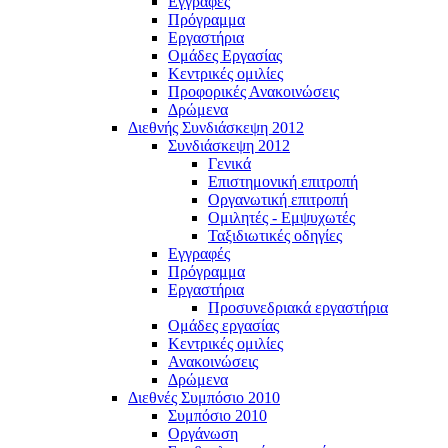
Εγγραφές
Πρόγραμμα
Εργαστήρια
Ομάδες Εργασίας
Κεντρικές ομιλίες
Προφορικές Ανακοινώσεις
Δρώμενα
Διεθνής Συνδιάσκεψη 2012
Συνδιάσκεψη 2012
Γενικά
Επιστημονική επιτροπή
Οργανωτική επιτροπή
Ομιλητές - Εμψυχωτές
Ταξιδιωτικές οδηγίες
Εγγραφές
Πρόγραμμα
Εργαστήρια
Προσυνεδριακά εργαστήρια
Ομάδες εργασίας
Κεντρικές ομιλίες
Ανακοινώσεις
Δρώμενα
Διεθνές Συμπόσιο 2010
Συμπόσιο 2010
Οργάνωση