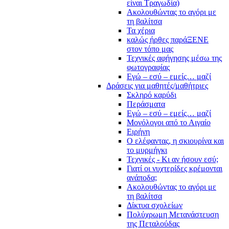
είναι Τραγωδία)
Ακολουθώντας το αγόρι με
τη βαλίτσα
Τα χέρια
καλώς ήρθες παράΞΕΝΕ
στον τόπο μας
Τεχνικές αφήγησης μέσω της
φωτογραφίας
Εγώ – εσύ – εμείς… μαζί
Δράσεις για μαθητές/μαθήτριες
Σκληρό καρύδι
Περάσματα
Εγώ – εσύ – εμείς… μαζί
Μονόλογοι από το Αιγαίο
Ειρήνη
Ο ελέφαντας, η σκιουρίνα και
το μυρμήγκι
Τεχνικές - Κι αν ήσουν εσύ;
Γιατί οι νυχτερίδες κρέμονται
ανάποδα;
Ακολουθώντας το αγόρι με
τη βαλίτσα
Δίκτυα σχολείων
Πολύχρωμη Μετανάστευση
της Πεταλούδας