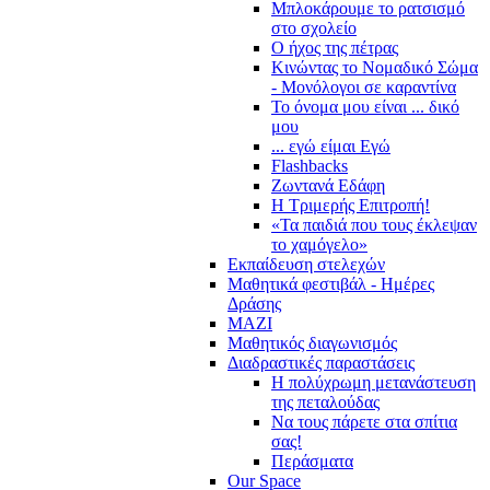
Μπλοκάρουμε το ρατσισμό
στο σχολείο
Ο ήχος της πέτρας
Κινώντας το Νομαδικό Σώμα
- Μονόλογοι σε καραντίνα
Το όνομα μου είναι ... δικό
μου
... εγώ είμαι Εγώ
Flashbacks
Ζωντανά Εδάφη
Η Τριμερής Επιτροπή!
«Τα παιδιά που τους έκλεψαν
το χαμόγελο»
Εκπαίδευση στελεχών
Μαθητικά φεστιβάλ - Ημέρες
Δράσης
ΜΑΖΙ
Μαθητικός διαγωνισμός
Διαδραστικές παραστάσεις
Η πολύχρωμη μετανάστευση
της πεταλούδας
Να τους πάρετε στα σπίτια
σας!
Περάσματα
Our Space