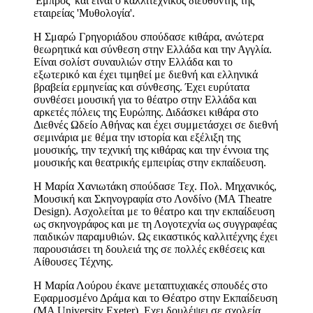
'Εμπρός' και είναι ο καλλιτεχνικός διευθυντής της
εταιρείας 'Μυθολογία'.
Η Σμαρώ Γρηγοριάδου σπούδασε κιθάρα, ανώτερα
θεωρητικά και σύνθεση στην Ελλάδα και την Αγγλία.
Είναι σολίστ συναυλιών στην Ελλάδα και το
εξωτερικό και έχει τιμηθεί με διεθνή και ελληνικά
βραβεία ερμηνείας και σύνθεσης. Έχει ευρύτατα
συνθέσει μουσική για το θέατρο στην Ελλάδα και
αρκετές πόλεις της Ευρώπης. Διδάσκει κιθάρα στο
Διεθνές Ωδείο Αθήνας και έχει συμμετάσχει σε διεθνή
σεμινάρια με θέμα την ιστορία και εξέλιξη της
μουσικής, την τεχνική της κιθάρας και την έννοια της
μουσικής και θεατρικής εμπειρίας στην εκπαίδευση.
Η Μαρία Χανιωτάκη σπούδασε Τεχ. Πολ. Μηχανικός,
Μουσική και Σκηνογραφία στο Λονδίνο (ΜΑ Theatre
Design). Ασχολείται με το θέατρο και την εκπαίδευση
ως σκηνογράφος και με τη Λογοτεχνία ως συγγραφέας
παιδικών παραμυθιών. Ως εικαστικός καλλιτέχνης έχει
παρουσιάσει τη δουλειά της σε πολλές εκθέσεις και
Αίθουσες Τέχνης.
Η Μαρία Λούρου έκανε μεταπτυχιακές σπουδές στο
Εφαρμοσμένο Δράμα και το Θέατρο στην Εκπαίδευση
(MA University Exeter). Εχει δουλέψει σε σχολεία