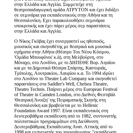
στην Ελλάδα και Αγγλία. Συμμετείχε στη
θεατροπαιδαγωγική ομάδα ΑΤΡΥΤΟΝ και έχει διδάξει
σε σεμινάρια για εκπαιδευτικούς στην Αθήνα και τη
Θεσσαλονίκη. Εχει παρακολουθήσει σεμινάρια
υποκριτικής και έχει πάρει μέρος σερ παραστάσεις
στην Ελλάδα και Αγγλία.
Ο Νίκος Γκόβας έχει συνεργαστεί ως ηθοποιός,
μουσικός και σκηνοθέτης με θεατρικά και μουσικά
σχήματα στην Αθήνα (Θέατρο Του Νέου Κόσμου,
'Ομάδα Μπουφόνοι' κ.ά), στη Μελβούρνη, στο
Μόναχο, στο Λονδίνο, με το ΔΗΠΕΘΕ Βορ. Αιγαίου
και με τα Δημοτικά Θέατρα Σπάρτης, Καστοριάς,
Τρίπολης, Λουτρακίου, Λαυρίου κ.α. Το 1994 ιδρύει
στο Λονδίνο το Theatre Lab Company και σκηνοθετεί
παραστάσεις στα Saddler's Well, Chelsea Theatre,
Theatro Technis. Παίρνει μέρος στο European Festival
of Theatre in Camden London, στο Διεθνές Φεστιβάλ
'Θεατρική Άνοιξη' της Πειραματικής Σκηνής στη
Θεσσαλονίκη και βραβεύεται με το Hellenic
Foundation Award 1997. Είναι εκπαιδευτικός στη
δευτεροβάθμια εκπαίδευση από το 1982, συντονιστής
πολιτιστικών προγραμμάτων στη Διεύθυνση
Δευτεροβάθμιας Εκπαίδευσης Ανατ. Αττικής από το
1998 και εμπνευστής του προγράμματος "εκπαίδευση