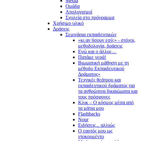
Media
Ομάδα
Απολογισμοί
Σχολεία στο πρόγραμμα
Χρήσιμο υλικό
Δράσεις
Σεμινάρια εκπαιδευτικών
«κι αν ήσουν εσύ;» - στόχοι,
μεθοδολογία, δράσεις
Εγώ και ο άλλος…
Πατάμε γερά!
Βιωματική μάθηση με τη
μέθοδο Εκπαιδευτικού
Δράματος»
Τεχνικές θεάτρου και
εκπαιδευτικού δράματος για
τα ανθρώπινα δικαιώματα και
τους πρόσφυγες
Κλικ – Ο κόσμος μέσα από
τα μάτια μου
Flashbacks
Nour
Ειδήσεις... αλλιώς
Ο εαυτός μου ως
ντοκουμέντο