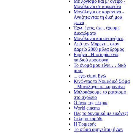
Με λογισμό και μ’ όνειρο -
Μονόλογοι σε καραντίνα
Μονόλογοι σε καραντίνα -
Αναζητώντας τη δική μου
φωνή
Έχω, έχεις, έχει, έχουμε
Δικαιώματα
Μονόλογοι και αντηχήσεις
Από τον Μπρεχτ... στον
Δαρείο 2800 μίλια δρόμος
Ειρήνη - Η ιστορία ενός
παιδιού πρόσφυγα
Το όνομά μου είναι … δικό
μου!
... εγώ είμαι Εγώ
Κινώντας το Νομαδικό Σώμα
– Μονόλογοι σε καραντίνα
Μπλοκάρουμε το ρατσισμό
στο σχολείο
Ο ήχος της πέτρας
World cinema
Πες το δυναμικά με εικόνες!
Σκληρό καρύδι
Η Τριμερής
Το σώμα αφηγείται (ή Δεν