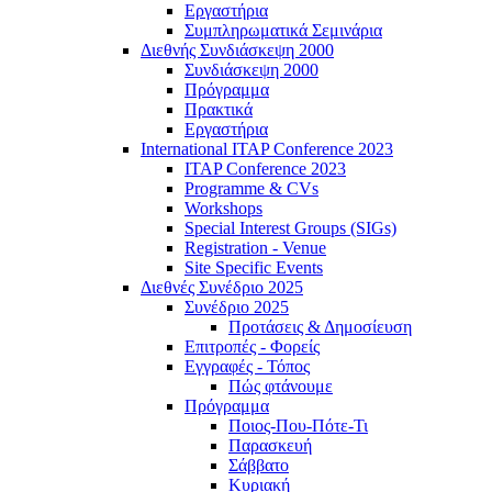
Εργαστήρια
Συμπληρωματικά Σεμινάρια
Διεθνής Συνδιάσκεψη 2000
Συνδιάσκεψη 2000
Πρόγραμμα
Πρακτικά
Εργαστήρια
International ITAP Conference 2023
ITAP Conference 2023
Programme & CVs
Workshops
Special Interest Groups (SIGs)
Registration - Venue
Site Specific Events
Διεθνές Συνέδριο 2025
Συνέδριο 2025
Προτάσεις & Δημοσίευση
Επιτροπές - Φορείς
Εγγραφές - Τόπος
Πώς φτάνουμε
Πρόγραμμα
Ποιος-Που-Πότε-Τι
Παρασκευή
Σάββατο
Κυριακή