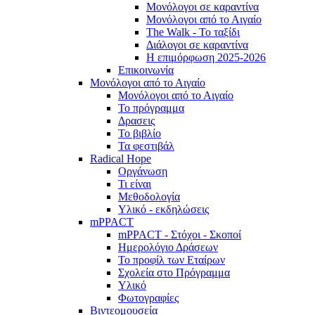
Μονόλογοι σε καραντίνα
Μονόλογοι από το Αιγαίο
The Walk - Το ταξίδι
Διάλογοι σε καραντίνα
Η επιμόρφωση 2025-2026
Επικοινωνία
Μονόλογοι από το Αιγαίο
Μονόλογοι από το Αιγαίο
Το πρόγραμμα
Δρασεις
Το βιβλίο
Τα φεστιβάλ
Radical Hope
Οργάνωση
Τι είναι
Μεθοδολογία
Υλικό - εκδηλώσεις
mPPACT
mPPACT - Στόχοι - Σκοποί
Ημερολόγιο Δράσεων
Το προφίλ των Εταίρων
Σχολεία στο Πρόγραμμα
Υλικό
Φωτογραφίες
Βιντεομουσεία