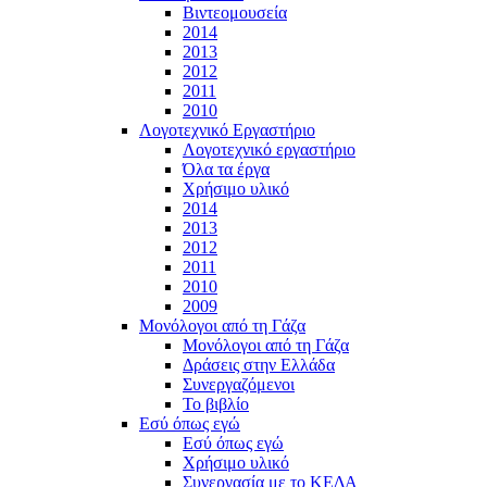
Βιντεομουσεία
2014
2013
2012
2011
2010
Λογοτεχνικό Εργαστήριο
Λογοτεχνικό εργαστήριο
Όλα τα έργα
Χρήσιμο υλικό
2014
2013
2012
2011
2010
2009
Μονόλογοι από τη Γάζα
Μονόλογοι από τη Γάζα
Δράσεις στην Ελλάδα
Συνεργαζόμενοι
To βιβλίο
Εσύ όπως εγώ
Εσύ όπως εγώ
Χρήσιμο υλικό
Συνεργασία με το ΚΕΔΑ