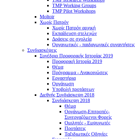
TMP Working Groups
TMP Pilot Workshops
Moltoir
Χωρίς Πατρόν
Χωρίς Πατρόν αρχική
Εκπαίδευση στελεχών
Δράσεις σε σχολεία
Οργανωτικές - παιδαγωγικές συναντήσεις
Συνδιασκέψεις
Συνέδριο Προφορικής Ιστορίας 2019
Προφορική Ιστορία 2019
Θέμα
Πρόγραμμα - Ανακοινώσεις
Εργαστήρια
Οργάνωση
Υποβολή προτάσεων
Διεθνής Συνδιάσκεψη 2018
Συνδιάσκεψη 2018
Θέμα
Οργάνωση-Επιτροπές-
Συνεργαζόμενοι Φορείς
Ομιλητές - Εμψυχωτές
Προτάσεις
Ταξιδιωτικές Οδηγίες