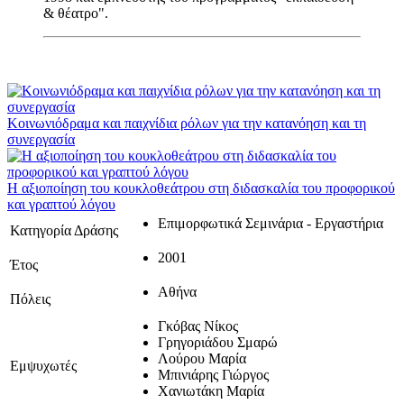
& θέατρο".
Κοινωνιόδραμα και παιχνίδια ρόλων για την κατανόηση και τη
συνεργασία
Η αξιοποίηση του κουκλοθεάτρου στη διδασκαλία του προφορικού
και γραπτού λόγου
Επιμορφωτικά Σεμινάρια - Εργαστήρια
Κατηγορία Δράσης
2001
Έτος
Αθήνα
Πόλεις
Γκόβας Νίκος
Γρηγοριάδου Σμαρώ
Λούρου Μαρία
Εμψυχωτές
Μπινιάρης Γιώργος
Χανιωτάκη Μαρία