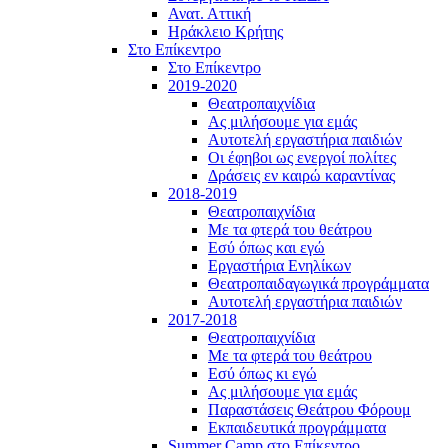
Ανατ. Αττική
Ηράκλειο Κρήτης
Στο Επίκεντρο
Στο Επίκεντρο
2019-2020
Θεατροπαιχνίδια
Ας μιλήσουμε για εμάς
Αυτοτελή εργαστήρια παιδιών
Οι έφηβοι ως ενεργοί πολίτες
Δράσεις εν καιρώ καραντίνας
2018-2019
Θεατροπαιχνίδια
Με τα φτερά του θεάτρου
Εσύ όπως και εγώ
Εργαστήρια Ενηλίκων
Θεατροπαιδαγωγικά προγράμματα
Αυτοτελή εργαστήρια παιδιών
2017-2018
Θεατροπαιχνίδια
Με τα φτερά του θεάτρου
Εσύ όπως κι εγώ
Ας μιλήσουμε για εμάς
Παραστάσεις Θεάτρου Φόρουμ
Εκπαιδευτικά προγράμματα
Summer Camp στο Επίκεντρο