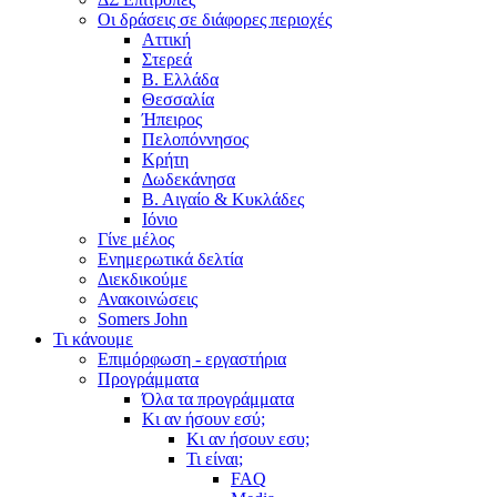
Οι δράσεις σε διάφορες περιοχές
Αττική
Στερεά
Β. Ελλάδα
Θεσσαλία
Ήπειρος
Πελοπόννησος
Κρήτη
Δωδεκάνησα
Β. Αιγαίο & Κυκλάδες
Ιόνιο
Γίνε μέλος
Ενημερωτικά δελτία
Διεκδικούμε
Ανακοινώσεις
Somers John
Τι κάνουμε
Επιμόρφωση - εργαστήρια
Προγράμματα
Όλα τα προγράμματα
Κι αν ήσουν εσύ;
Κι αν ήσουν εσυ;
Τι είναι;
FAQ