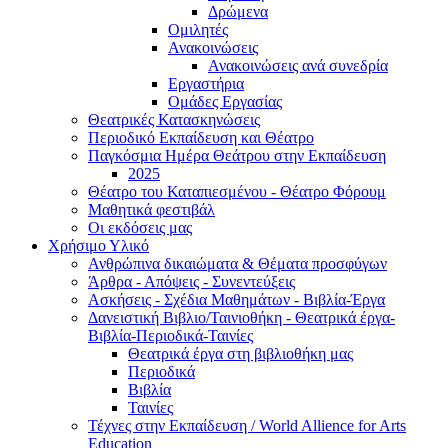
Δρώμενα
Ομιλητές
Ανακοινώσεις
Ανακοινώσεις ανά συνεδρία
Εργαστήρια
Ομάδες Εργασίας
Θεατρικές Κατασκηνώσεις
Περιοδικό Εκπαίδευση και Θέατρο
Παγκόσμια Ημέρα Θεάτρου στην Εκπαίδευση
2025
Θέατρο του Καταπιεσμένου - Θέατρο Φόρουμ
Μαθητικά φεστιβάλ
Οι εκδόσεις μας
Χρήσιμο Υλικό
Ανθρώπινα δικαιώματα & Θέματα προσφύγων
Άρθρα - Απόψεις - Συνεντεύξεις
Ασκήσεις - Σχέδια Μαθημάτων - Βιβλία-Έργα
Δανειστική Βιβλιο/Ταινιοθήκη - Θεατρικά έργα-
Βιβλία-Περιοδικά-Ταινίες
Θεατρικά έργα στη βιβλιοθήκη μας
Περιοδικά
Βιβλία
Ταινίες
Τέχνες στην Εκπαίδευση / World Allience for Arts
Education