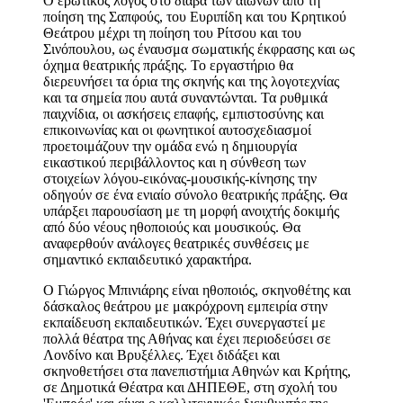
Ο ερωτικός λόγος στο διάβα των αιώνων από τη
ποίηση της Σαπφούς, του Ευριπίδη και του Κρητικού
Θεάτρου μέχρι τη ποίηση του Ρίτσου και του
Σινόπουλου, ως έναυσμα σωματικής έκφρασης και ως
όχημα θεατρικής πράξης. Το εργαστήριο θα
διερευνήσει τα όρια της σκηνής και της λογοτεχνίας
και τα σημεία που αυτά συναντώνται. Τα ρυθμικά
παιχνίδια, οι ασκήσεις επαφής, εμπιστοσύνης και
επικοινωνίας και οι φωνητικοί αυτοσχεδιασμοί
προετοιμάζουν την ομάδα ενώ η δημιουργία
εικαστικού περιβάλλοντος και η σύνθεση των
στοιχείων λόγου-εικόνας-μουσικής-κίνησης την
οδηγούν σε ένα ενιαίο σύνολο θεατρικής πράξης. Θα
υπάρξει παρουσίαση με τη μορφή ανοιχτής δοκιμής
από δύο νέους ηθοποιούς και μουσικούς. Θα
αναφερθούν ανάλογες θεατρικές συνθέσεις με
σημαντικό εκπαιδευτικό χαρακτήρα.
Ο Γιώργος Μπινιάρης είναι ηθοποιός, σκηνοθέτης και
δάσκαλος θεάτρου με μακρόχρονη εμπειρία στην
εκπαίδευση εκπαιδευτικών. Έχει συνεργαστεί με
πολλά θέατρα της Αθήνας και έχει περιοδεύσει σε
Λονδίνο και Βρυξέλλες. Έχει διδάξει και
σκηνοθετήσει στα πανεπιστήμια Αθηνών και Κρήτης,
σε Δημοτικά Θέατρα και ΔΗΠΕΘΕ, στη σχολή του