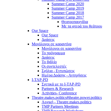
Summer Camp 2020
Summer Camp 2019
Summer Camp 2018
Summer Camp 2017
Θεατροπαιχνίδια
Με τα φτερά του θεάτρου
Our Space
Our Space
Δράσεις
Μονόλογοι σε καραντίνα
Μονόλογοι σε καραντίνα
Το πρόγραμμα
Δράσεις
Το βιβλίο
Οι συντελεστές
Σχόλια - Εντυπώσεις
Ημέρα Δράσης - Αντηχήσεις
I-TAP-PD
Σχετικά με το I-TAP-PD
Partners & Research
Activities- Conference
Theatre.makes.politics#theatre.power.politics
Αρχική - Theatre.makes.politics
TMP Partners Meetings
TMP Research Workshops