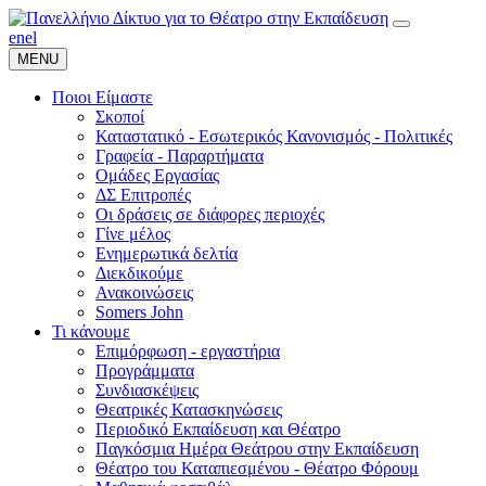
en
el
MENU
Ποιοι Είμαστε
Σκοποί
Καταστατικό - Εσωτερικός Κανονισμός - Πολιτικές
Γραφεία - Παραρτήματα
Ομάδες Εργασίας
ΔΣ Επιτροπές
Οι δράσεις σε διάφορες περιοχές
Γίνε μέλος
Ενημερωτικά δελτία
Διεκδικούμε
Ανακοινώσεις
Somers John
Τι κάνουμε
Επιμόρφωση - εργαστήρια
Προγράμματα
Συνδιασκέψεις
Θεατρικές Κατασκηνώσεις
Περιοδικό Εκπαίδευση και Θέατρο
Παγκόσμια Ημέρα Θεάτρου στην Εκπαίδευση
Θέατρο του Καταπιεσμένου - Θέατρο Φόρουμ