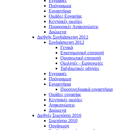
Εγγραφές
Πρόγραμμα
Εργαστήρια
Ομάδες Εργασίας
Κεντρικές ομιλίες
Προφορικές Ανακοινώσεις
Δρώμενα
Διεθνής Συνδιάσκεψη 2012
Συνδιάσκεψη 2012
Γενικά
Επιστημονική επιτροπή
Οργανωτική επιτροπή
Ομιλητές - Εμψυχωτές
Ταξιδιωτικές οδηγίες
Εγγραφές
Πρόγραμμα
Εργαστήρια
Προσυνεδριακά εργαστήρια
Ομάδες εργασίας
Κεντρικές ομιλίες
Ανακοινώσεις
Δρώμενα
Διεθνές Συμπόσιο 2010
Συμπόσιο 2010
Οργάνωση