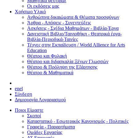
Μαθητικά φεστιβάλ
Οι εκδόσεις μας
Χρήσιμο Υλικό
Ανθρώπινα δικαιώματα & Θέματα προσφύγων
Άρθρα - Απόψεις - Συνεντεύξεις
Ασκήσεις - Σχέδια Μαθημάτων - Βιβλία-Έργα
Δανειστική Βιβλιο/Ταινιοθήκη - Θεατρικά έργα-
Βιβλία-Περιοδικά-Ταινίες
Τέχνες στην Εκπαίδευση / World Allience for Arts
Education
Θέατρο και Φυλακή
Θέατρο και διδασκαλία Ξένων Γλωσσών
Θέατρο & Πρόληψη της Εξάρτησης
Θέατρο & Μαθηματικά
en
el
Σύνδεση
Δημιουργία Λογαριασμού
Ποιοι Είμαστε
Σκοποί
Καταστατικό - Εσωτερικός Κανονισμός - Πολιτικές
Γραφεία - Παραρτήματα
Ομάδες Εργασίας
ΔΣ Επιτροπές