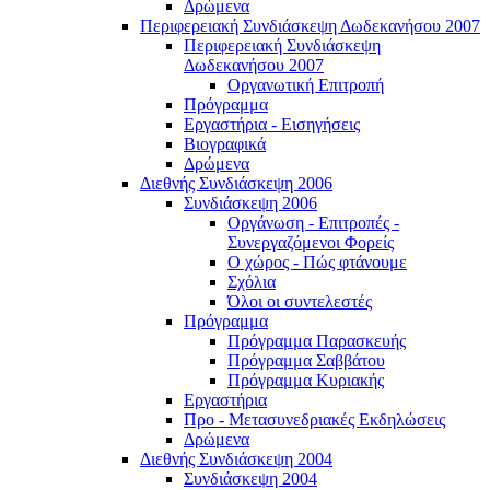
Δρώμενα
Περιφερειακή Συνδιάσκεψη Δωδεκανήσου 2007
Περιφερειακή Συνδιάσκεψη
Δωδεκανήσου 2007
Οργανωτική Επιτροπή
Πρόγραμμα
Εργαστήρια - Εισηγήσεις
Βιογραφικά
Δρώμενα
Διεθνής Συνδιάσκεψη 2006
Συνδιάσκεψη 2006
Οργάνωση - Επιτροπές -
Συνεργαζόμενοι Φορείς
Ο χώρος - Πώς φτάνουμε
Σχόλια
Όλοι οι συντελεστές
Πρόγραμμα
Πρόγραμμα Παρασκευής
Πρόγραμμα Σαββάτου
Πρόγραμμα Κυριακής
Εργαστήρια
Προ - Μετασυνεδριακές Εκδηλώσεις
Δρώμενα
Διεθνής Συνδιάσκεψη 2004
Συνδιάσκεψη 2004