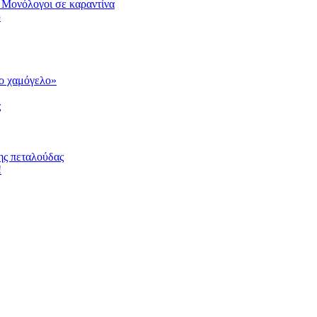
 Μονόλογοι σε καραντίνα
υ
το χαμόγελο»
ς
ης πεταλούδας
!