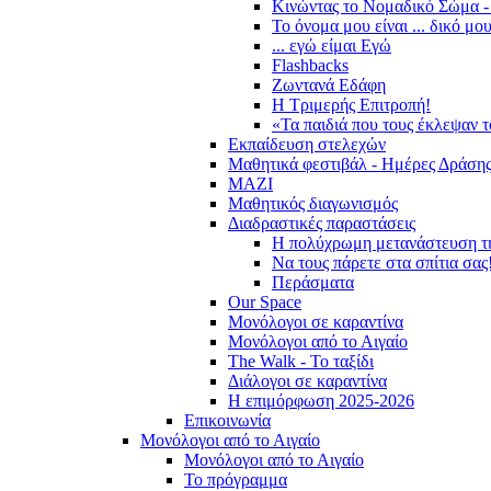
Κινώντας το Νομαδικό Σώμα -
Το όνομα μου είναι ... δικό μο
... εγώ είμαι Εγώ
Flashbacks
Ζωντανά Εδάφη
Η Τριμερής Επιτροπή!
«Τα παιδιά που τους έκλεψαν 
Εκπαίδευση στελεχών
Μαθητικά φεστιβάλ - Ημέρες Δράση
ΜΑΖΙ
Μαθητικός διαγωνισμός
Διαδραστικές παραστάσεις
Η πολύχρωμη μετανάστευση τ
Να τους πάρετε στα σπίτια σας
Περάσματα
Our Space
Μονόλογοι σε καραντίνα
Μονόλογοι από το Αιγαίο
The Walk - Το ταξίδι
Διάλογοι σε καραντίνα
Η επιμόρφωση 2025-2026
Επικοινωνία
Μονόλογοι από το Αιγαίο
Μονόλογοι από το Αιγαίο
Το πρόγραμμα