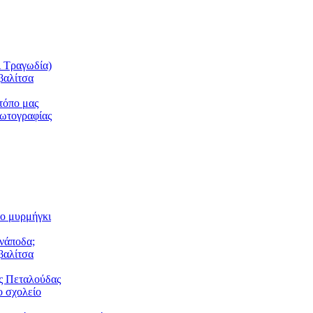
ι Τραγωδία)
βαλίτσα
τόπο μας
φωτογραφίας
το μυρμήγκι
ανάποδα;
βαλίτσα
ς Πεταλούδας
 σχολείο