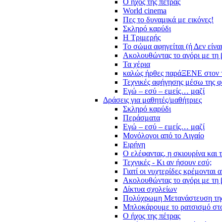
Ο ήχος της πέτρας
World cinema
Πες το δυναμικά με εικόνες!
Σκληρό καρύδι
Η Τριμερής
Το σώμα αφηγείται (ή Δεν είνα
Ακολουθώντας το αγόρι με τη 
Τα χέρια
καλώς ήρθες παράΞΕΝΕ στον 
Τεχνικές αφήγησης μέσω της 
Εγώ – εσύ – εμείς… μαζί
Δράσεις για μαθητές/μαθήτριες
Σκληρό καρύδι
Περάσματα
Εγώ – εσύ – εμείς… μαζί
Μονόλογοι από το Αιγαίο
Ειρήνη
Ο ελέφαντας, η σκιουρίνα και 
Τεχνικές - Κι αν ήσουν εσύ;
Γιατί οι νυχτερίδες κρέμονται 
Ακολουθώντας το αγόρι με τη 
Δίκτυα σχολείων
Πολύχρωμη Μετανάστευση τη
Μπλοκάρουμε το ρατσισμό στο
Ο ήχος της πέτρας