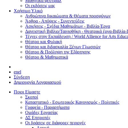
Μαθητικά φεστιβάλ
Οι εκδόσεις μας
Χρήσιμο Υλικό
Ανθρώπινα δικαιώματα & Θέματα προσφύγων
Άρθρα - Απόψεις - Συνεντεύξεις
Ασκήσεις - Σχέδια Μαθημάτων - Βιβλία-Έργα
Δανειστική Βιβλιο/Ταινιοθήκη - Θεατρικά έργα-Βιβλία-
Τέχνες στην Εκπαίδευση / World Allience for Arts Educa
Θέατρο και Φυλακή
Θέατρο και διδασκαλία Ξένων Γλωσσών
Θέατρο & Πρόληψη της Εξάρτησης
Θέατρο & Μαθηματικά
en
el
Σύνδεση
Δημιουργία Λογαριασμού
Ποιοι Είμαστε
Σκοποί
Καταστατικό - Εσωτερικός Κανονισμός - Πολιτικές
Γραφεία - Παραρτήματα
Ομάδες Εργασίας
ΔΣ Επιτροπές
Οι δράσεις σε διάφορες περιοχές
Αττική