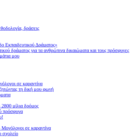
μεθοδολογία, δράσεις
δο Εκπαιδευτικού Δράματος»
τικού δράματος για τα ανθρώπινα δικαιώματα και τους πρόσφυγες
μάτια μου
ονόλογοι σε καραντίνα
ζητώντας τη δική μου φωνή
ιώματα
ο 2800 μίλια δρόμος
ού πρόσφυγα
υ!
 Μονόλογοι σε καραντίνα
 σχολείο