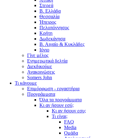
Στερεά
Β. Ελλάδα
Θεσσαλία
Ήπειρος
Πελοπόννησος
Κρήτη
Δωδεκάνησα
Β. Αιγαίο & Κυκλάδες
Ιόνιο
Γίνε μέλος
Ενημερωτικά δελτία
Διεκδικούμε
Ανακοινώσεις
Somers John
Τι κάνουμε
Επιμόρφωση - εργαστήρια
Προγράμματα
Όλα τα προγράμματα
Κι αν ήσουν εσύ;
Κι αν ήσουν εσυ;
Τι είναι;
FAQ
Media
Ομάδα