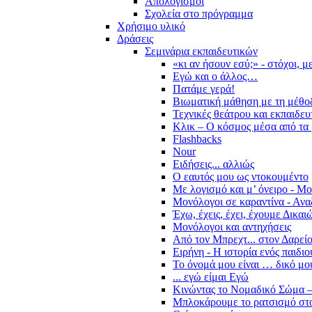
Απολογισμοί
Σχολεία στο πρόγραμμα
Χρήσιμο υλικό
Δράσεις
Σεμινάρια εκπαιδευτικών
«κι αν ήσουν εσύ;» - στόχοι, 
Εγώ και ο άλλος…
Πατάμε γερά!
Βιωματική μάθηση με τη μέθο
Τεχνικές θεάτρου και εκπαιδευ
Κλικ – Ο κόσμος μέσα από τα 
Flashbacks
Nour
Ειδήσεις... αλλιώς
Ο εαυτός μου ως ντοκουμέντο
Με λογισμό και μ’ όνειρο - Μ
Μονόλογοι σε καραντίνα - Ανα
Έχω, έχεις, έχει, έχουμε Δικα
Μονόλογοι και αντηχήσεις
Από τον Μπρεχτ... στον Δαρεί
Ειρήνη - Η ιστορία ενός παιδι
Το όνομά μου είναι … δικό μο
... εγώ είμαι Εγώ
Κινώντας το Νομαδικό Σώμα –
Μπλοκάρουμε το ρατσισμό στο