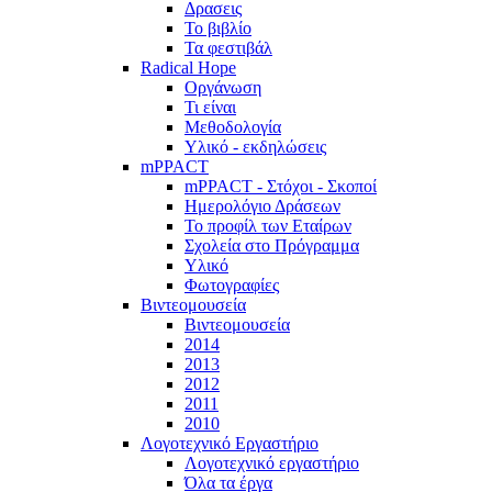
Δρασεις
Το βιβλίο
Τα φεστιβάλ
Radical Hope
Οργάνωση
Τι είναι
Μεθοδολογία
Υλικό - εκδηλώσεις
mPPACT
mPPACT - Στόχοι - Σκοποί
Ημερολόγιο Δράσεων
Το προφίλ των Εταίρων
Σχολεία στο Πρόγραμμα
Υλικό
Φωτογραφίες
Βιντεομουσεία
Βιντεομουσεία
2014
2013
2012
2011
2010
Λογοτεχνικό Εργαστήριο
Λογοτεχνικό εργαστήριο
Όλα τα έργα