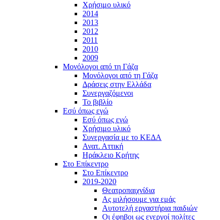
Χρήσιμο υλικό
2014
2013
2012
2011
2010
2009
Μονόλογοι από τη Γάζα
Μονόλογοι από τη Γάζα
Δράσεις στην Ελλάδα
Συνεργαζόμενοι
To βιβλίο
Εσύ όπως εγώ
Εσύ όπως εγώ
Χρήσιμο υλικό
Συνεργασία με το ΚΕΔΑ
Ανατ. Αττική
Ηράκλειο Κρήτης
Στο Επίκεντρο
Στο Επίκεντρο
2019-2020
Θεατροπαιχνίδια
Ας μιλήσουμε για εμάς
Αυτοτελή εργαστήρια παιδιών
Οι έφηβοι ως ενεργοί πολίτες