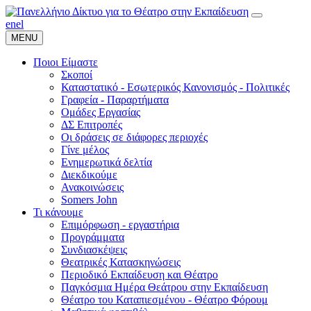
en
el
MENU
Ποιοι Είμαστε
Σκοποί
Καταστατικό - Εσωτερικός Κανονισμός - Πολιτικές
Γραφεία - Παραρτήματα
Ομάδες Εργασίας
ΔΣ Επιτροπές
Οι δράσεις σε διάφορες περιοχές
Γίνε μέλος
Ενημερωτικά δελτία
Διεκδικούμε
Ανακοινώσεις
Somers John
Τι κάνουμε
Επιμόρφωση - εργαστήρια
Προγράμματα
Συνδιασκέψεις
Θεατρικές Κατασκηνώσεις
Περιοδικό Εκπαίδευση και Θέατρο
Παγκόσμια Ημέρα Θεάτρου στην Εκπαίδευση
Θέατρο του Καταπιεσμένου - Θέατρο Φόρουμ