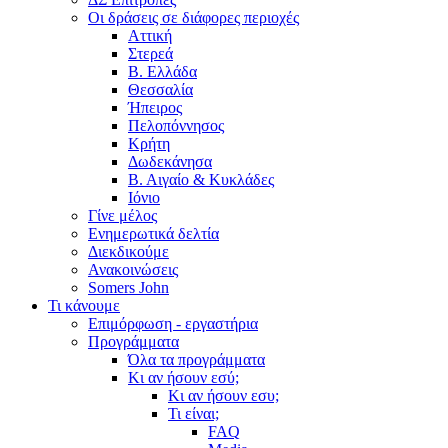
Οι δράσεις σε διάφορες περιοχές
Αττική
Στερεά
Β. Ελλάδα
Θεσσαλία
Ήπειρος
Πελοπόννησος
Κρήτη
Δωδεκάνησα
Β. Αιγαίο & Κυκλάδες
Ιόνιο
Γίνε μέλος
Ενημερωτικά δελτία
Διεκδικούμε
Ανακοινώσεις
Somers John
Τι κάνουμε
Επιμόρφωση - εργαστήρια
Προγράμματα
Όλα τα προγράμματα
Κι αν ήσουν εσύ;
Κι αν ήσουν εσυ;
Τι είναι;
FAQ