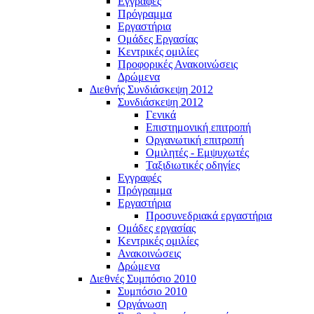
Εγγραφές
Πρόγραμμα
Εργαστήρια
Ομάδες Εργασίας
Κεντρικές ομιλίες
Προφορικές Ανακοινώσεις
Δρώμενα
Διεθνής Συνδιάσκεψη 2012
Συνδιάσκεψη 2012
Γενικά
Επιστημονική επιτροπή
Οργανωτική επιτροπή
Ομιλητές - Εμψυχωτές
Ταξιδιωτικές οδηγίες
Εγγραφές
Πρόγραμμα
Εργαστήρια
Προσυνεδριακά εργαστήρια
Ομάδες εργασίας
Κεντρικές ομιλίες
Ανακοινώσεις
Δρώμενα
Διεθνές Συμπόσιο 2010
Συμπόσιο 2010
Οργάνωση