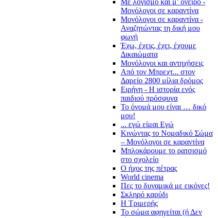
Με λογισμό και μ’ όνειρο -
Μονόλογοι σε καραντίνα
Μονόλογοι σε καραντίνα -
Αναζητώντας τη δική μου
φωνή
Έχω, έχεις, έχει, έχουμε
Δικαιώματα
Μονόλογοι και αντηχήσεις
Από τον Μπρεχτ... στον
Δαρείο 2800 μίλια δρόμος
Ειρήνη - Η ιστορία ενός
παιδιού πρόσφυγα
Το όνομά μου είναι … δικό
μου!
... εγώ είμαι Εγώ
Κινώντας το Νομαδικό Σώμα
– Μονόλογοι σε καραντίνα
Μπλοκάρουμε το ρατσισμό
στο σχολείο
Ο ήχος της πέτρας
World cinema
Πες το δυναμικά με εικόνες!
Σκληρό καρύδι
Η Τριμερής
Το σώμα αφηγείται (ή Δεν