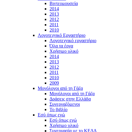
Βιντεομουσεία
2014
2013
2012
2011
2010
Λογοτεχνικό Εργαστήριο
Λογοτεχνικό εργαστήριο
Όλα τα έργα
Χρήσιμο υλικό
2014
2013
2012
2011
2010
2009
Μονόλογοι από τη Γάζα
Μονόλογοι από τη Γάζα
Δράσεις στην Ελλάδα
Συνεργαζόμενοι
To βιβλίο
Εσύ όπως εγώ
Εσύ όπως εγώ
Χρήσιμο υλικό
Συνεργασία με το ΚΕΔΑ