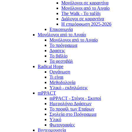
Μονόλογοι σε καραντίνα
Μονόλογοι από το Αιγαίο
The Walk - Το ταξίδι
Διάλογοι σε καραντίνα
Η επιμόρφωση 2025-2026
Επικοινωνία
Μονόλογοι από το Αιγαίο
Μονόλογοι από το Αιγαίο
Το πρόγραμμα
Δρασεις
Το βιβλίο
Τα φεστιβάλ
Radical Hope
Οργάνωση
Τι είναι
Μεθοδολογία
Υλικό - εκδηλώσεις
mPPACT
mPPACT - Στόχοι - Σκοποί
Ημερολόγιο Δράσεων
Το προφίλ των Εταίρων
Σχολεία στο Πρόγραμμα
Υλικό
Φωτογραφίες
Βιντεομουσεία