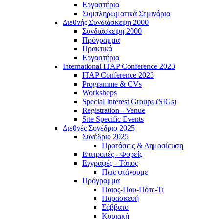
Εργαστήρια
Συμπληρωματικά Σεμινάρια
Διεθνής Συνδιάσκεψη 2000
Συνδιάσκεψη 2000
Πρόγραμμα
Πρακτικά
Εργαστήρια
International ITAP Conference 2023
ITAP Conference 2023
Programme & CVs
Workshops
Special Interest Groups (SIGs)
Registration - Venue
Site Specific Events
Διεθνές Συνέδριο 2025
Συνέδριο 2025
Προτάσεις & Δημοσίευση
Επιτροπές - Φορείς
Εγγραφές - Τόπος
Πώς φτάνουμε
Πρόγραμμα
Ποιος-Που-Πότε-Τι
Παρασκευή
Σάββατο
Κυριακή