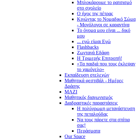
Μπλοκάρουμε το ρατσισμό
στο σχολείο
Ο ήχος της πέτρας
Κινώντας το Νομαδικό Σώμα
- Μονόλογοι σε καραντίνα
Το όνομα μου είναι ... δικό
μου
... εγώ είμαι Εγώ
Flashbacks
Ζωντανά Εδάφη
Η Τριμερής Επιτροπή!
«Τα παιδιά που τους έκλεψαν
το χαμόγελο»
Εκπαίδευση στελεχών
Μαθητικά φεστιβάλ - Ημέρες
Δράσης
ΜΑΖΙ
Μαθητικός διαγωνισμός
Διαδραστικές παραστάσεις
Η πολύχρωμη μετανάστευση
της πεταλούδας
Να τους πάρετε στα σπίτια
σας!
Περάσματα
Our Space