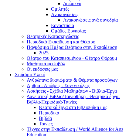
Δρώμενα
Ομιλητές
Ανακοινώσεις
Ανακοινώσεις ανά συνεδρία
Εργαστήρια
Ομάδες Εργασίας
Θεατρικές Κατασκηνώσεις
Περιοδικό Εκπαίδευση και Θέατρο
Παγκόσμια Ημέρα Θεάτρου στην Εκπαίδευση
2025
Θέατρο του Καταπιεσμένου - Θέατρο Φόρουμ
Μαθητικά φεστιβάλ
Οι εκδόσεις μας
Χρήσιμο Υλικό
Ανθρώπινα δικαιώματα & Θέματα προσφύγων
Άρθρα - Απόψεις - Συνεντεύξεις
Ασκήσεις - Σχέδια Μαθημάτων - Βιβλία-Έργα
Δανειστική Βιβλιο/Ταινιοθήκη - Θεατρικά έργα-
Βιβλία-Περιοδικά-Ταινίες
Θεατρικά έργα στη βιβλιοθήκη μας
Περιοδικά
Βιβλία
Ταινίες
Τέχνες στην Εκπαίδευση / World Allience for Arts
Education