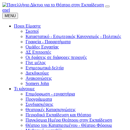
en
el
MENU
Ποιοι Είμαστε
Σκοποί
Καταστατικό - Εσωτερικός Κανονισμός - Πολιτικές
Γραφεία - Παραρτήματα
Ομάδες Εργασίας
ΔΣ Επιτροπές
Οι δράσεις σε διάφορες περιοχές
Γίνε μέλος
Ενημερωτικά δελτία
Διεκδικούμε
Ανακοινώσεις
Somers John
Τι κάνουμε
Επιμόρφωση - εργαστήρια
Προγράμματα
Συνδιασκέψεις
Θεατρικές Κατασκηνώσεις
Περιοδικό Εκπαίδευση και Θέατρο
Παγκόσμια Ημέρα Θεάτρου στην Εκπαίδευση
Θέατρο του Καταπιεσμένου - Θέατρο Φόρουμ