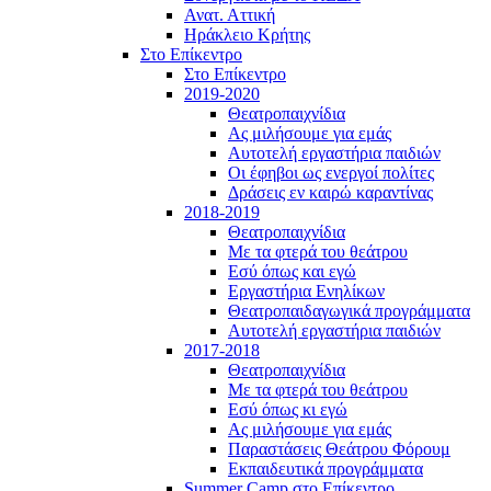
Ανατ. Αττική
Ηράκλειο Κρήτης
Στο Επίκεντρο
Στο Επίκεντρο
2019-2020
Θεατροπαιχνίδια
Ας μιλήσουμε για εμάς
Αυτοτελή εργαστήρια παιδιών
Οι έφηβοι ως ενεργοί πολίτες
Δράσεις εν καιρώ καραντίνας
2018-2019
Θεατροπαιχνίδια
Με τα φτερά του θεάτρου
Εσύ όπως και εγώ
Εργαστήρια Ενηλίκων
Θεατροπαιδαγωγικά προγράμματα
Αυτοτελή εργαστήρια παιδιών
2017-2018
Θεατροπαιχνίδια
Με τα φτερά του θεάτρου
Εσύ όπως κι εγώ
Ας μιλήσουμε για εμάς
Παραστάσεις Θεάτρου Φόρουμ
Εκπαιδευτικά προγράμματα
Summer Camp στο Επίκεντρο