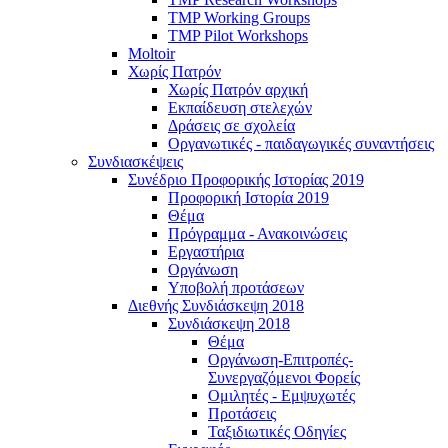
TMP Working Groups
TMP Pilot Workshops
Moltoir
Χωρίς Πατρόν
Χωρίς Πατρόν αρχική
Εκπαίδευση στελεχών
Δράσεις σε σχολεία
Οργανωτικές - παιδαγωγικές συναντήσεις
Συνδιασκέψεις
Συνέδριο Προφορικής Ιστορίας 2019
Προφορική Ιστορία 2019
Θέμα
Πρόγραμμα - Ανακοινώσεις
Εργαστήρια
Οργάνωση
Υποβολή προτάσεων
Διεθνής Συνδιάσκεψη 2018
Συνδιάσκεψη 2018
Θέμα
Οργάνωση-Επιτροπές-
Συνεργαζόμενοι Φορείς
Ομιλητές - Εμψυχωτές
Προτάσεις
Ταξιδιωτικές Οδηγίες