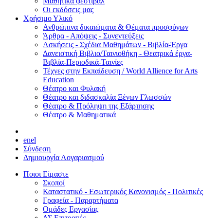
Μαθητικά φεστιβάλ
Οι εκδόσεις μας
Χρήσιμο Υλικό
Ανθρώπινα δικαιώματα & Θέματα προσφύγων
Άρθρα - Απόψεις - Συνεντεύξεις
Ασκήσεις - Σχέδια Μαθημάτων - Βιβλία-Έργα
Δανειστική Βιβλιο/Ταινιοθήκη - Θεατρικά έργα-
Βιβλία-Περιοδικά-Ταινίες
Τέχνες στην Εκπαίδευση / World Allience for Arts
Education
Θέατρο και Φυλακή
Θέατρο και διδασκαλία Ξένων Γλωσσών
Θέατρο & Πρόληψη της Εξάρτησης
Θέατρο & Μαθηματικά
en
el
Σύνδεση
Δημιουργία Λογαριασμού
Ποιοι Είμαστε
Σκοποί
Καταστατικό - Εσωτερικός Κανονισμός - Πολιτικές
Γραφεία - Παραρτήματα
Ομάδες Εργασίας
ΔΣ Επιτροπές