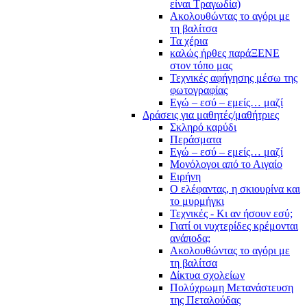
είναι Τραγωδία)
Ακολουθώντας το αγόρι με
τη βαλίτσα
Τα χέρια
καλώς ήρθες παράΞΕΝΕ
στον τόπο μας
Τεχνικές αφήγησης μέσω της
φωτογραφίας
Εγώ – εσύ – εμείς… μαζί
Δράσεις για μαθητές/μαθήτριες
Σκληρό καρύδι
Περάσματα
Εγώ – εσύ – εμείς… μαζί
Μονόλογοι από το Αιγαίο
Ειρήνη
Ο ελέφαντας, η σκιουρίνα και
το μυρμήγκι
Τεχνικές - Κι αν ήσουν εσύ;
Γιατί οι νυχτερίδες κρέμονται
ανάποδα;
Ακολουθώντας το αγόρι με
τη βαλίτσα
Δίκτυα σχολείων
Πολύχρωμη Μετανάστευση
της Πεταλούδας