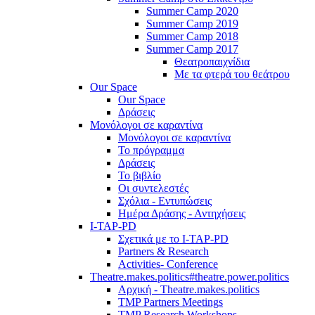
Summer Camp 2020
Summer Camp 2019
Summer Camp 2018
Summer Camp 2017
Θεατροπαιχνίδια
Με τα φτερά του θεάτρου
Our Space
Our Space
Δράσεις
Μονόλογοι σε καραντίνα
Μονόλογοι σε καραντίνα
Το πρόγραμμα
Δράσεις
Το βιβλίο
Οι συντελεστές
Σχόλια - Εντυπώσεις
Ημέρα Δράσης - Αντηχήσεις
I-TAP-PD
Σχετικά με το I-TAP-PD
Partners & Research
Activities- Conference
Theatre.makes.politics#theatre.power.politics
Αρχική - Theatre.makes.politics
TMP Partners Meetings
TMP Research Workshops