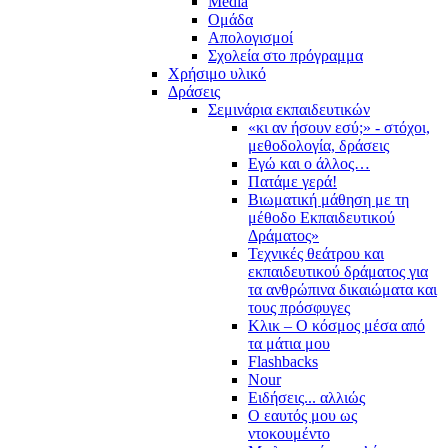
Media
Ομάδα
Απολογισμοί
Σχολεία στο πρόγραμμα
Χρήσιμο υλικό
Δράσεις
Σεμινάρια εκπαιδευτικών
«κι αν ήσουν εσύ;» - στόχοι,
μεθοδολογία, δράσεις
Εγώ και ο άλλος…
Πατάμε γερά!
Βιωματική μάθηση με τη
μέθοδο Εκπαιδευτικού
Δράματος»
Τεχνικές θεάτρου και
εκπαιδευτικού δράματος για
τα ανθρώπινα δικαιώματα και
τους πρόσφυγες
Κλικ – Ο κόσμος μέσα από
τα μάτια μου
Flashbacks
Nour
Ειδήσεις... αλλιώς
Ο εαυτός μου ως
ντοκουμέντο