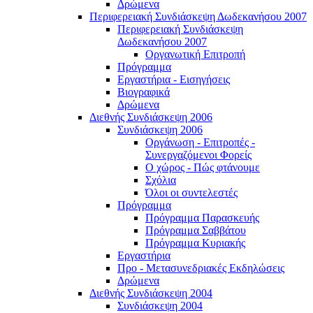
Δρώμενα
Περιφερειακή Συνδιάσκεψη Δωδεκανήσου 2007
Περιφερειακή Συνδιάσκεψη
Δωδεκανήσου 2007
Οργανωτική Επιτροπή
Πρόγραμμα
Εργαστήρια - Εισηγήσεις
Βιογραφικά
Δρώμενα
Διεθνής Συνδιάσκεψη 2006
Συνδιάσκεψη 2006
Οργάνωση - Επιτροπές -
Συνεργαζόμενοι Φορείς
Ο χώρος - Πώς φτάνουμε
Σχόλια
Όλοι οι συντελεστές
Πρόγραμμα
Πρόγραμμα Παρασκευής
Πρόγραμμα Σαββάτου
Πρόγραμμα Κυριακής
Εργαστήρια
Προ - Μετασυνεδριακές Εκδηλώσεις
Δρώμενα
Διεθνής Συνδιάσκεψη 2004
Συνδιάσκεψη 2004