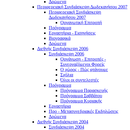
Δρώμενα
Περιφερειακή Συνδιάσκεψη Δωδεκανήσου 2007
Περιφερειακή Συνδιάσκεψη
Δωδεκανήσου 2007
Οργανωτική Επιτροπή
Πρόγραμμα
Εργαστήρια - Εισηγήσεις
Βιογραφικά
Δρώμενα
Διεθνής Συνδιάσκεψη 2006
Συνδιάσκεψη 2006
Οργάνωση - Επιτροπές -
Συνεργαζόμενοι Φορείς
Ο χώρος - Πώς φτάνουμε
Σχόλια
Όλοι οι συντελεστές
Πρόγραμμα
Πρόγραμμα Παρασκευής
Πρόγραμμα Σαββάτου
Πρόγραμμα Κυριακής
Εργαστήρια
Προ - Μετασυνεδριακές Εκδηλώσεις
Δρώμενα
Διεθνής Συνδιάσκεψη 2004
Συνδιάσκεψη 2004