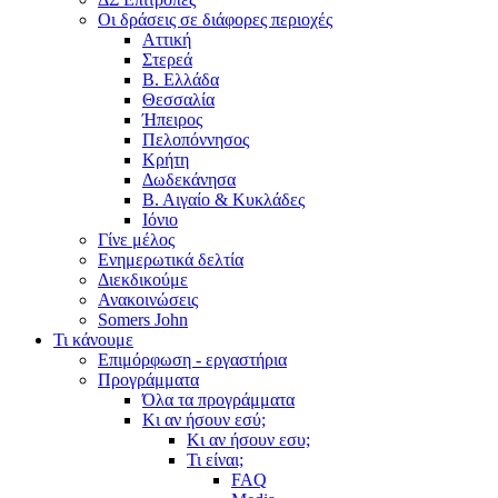
Οι δράσεις σε διάφορες περιοχές
Αττική
Στερεά
Β. Ελλάδα
Θεσσαλία
Ήπειρος
Πελοπόννησος
Κρήτη
Δωδεκάνησα
Β. Αιγαίο & Κυκλάδες
Ιόνιο
Γίνε μέλος
Ενημερωτικά δελτία
Διεκδικούμε
Ανακοινώσεις
Somers John
Τι κάνουμε
Επιμόρφωση - εργαστήρια
Προγράμματα
Όλα τα προγράμματα
Κι αν ήσουν εσύ;
Κι αν ήσουν εσυ;
Τι είναι;
FAQ