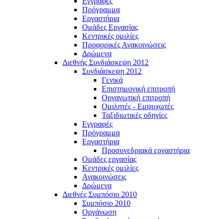
Εγγραφές
Πρόγραμμα
Εργαστήρια
Ομάδες Εργασίας
Κεντρικές ομιλίες
Προφορικές Ανακοινώσεις
Δρώμενα
Διεθνής Συνδιάσκεψη 2012
Συνδιάσκεψη 2012
Γενικά
Επιστημονική επιτροπή
Οργανωτική επιτροπή
Ομιλητές - Εμψυχωτές
Ταξιδιωτικές οδηγίες
Εγγραφές
Πρόγραμμα
Εργαστήρια
Προσυνεδριακά εργαστήρια
Ομάδες εργασίας
Κεντρικές ομιλίες
Ανακοινώσεις
Δρώμενα
Διεθνές Συμπόσιο 2010
Συμπόσιο 2010
Οργάνωση