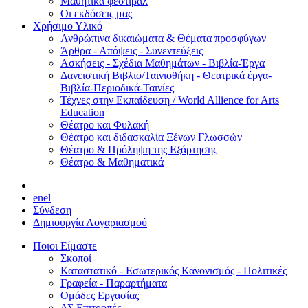
Μαθητικά φεστιβάλ
Οι εκδόσεις μας
Χρήσιμο Υλικό
Ανθρώπινα δικαιώματα & Θέματα προσφύγων
Άρθρα - Απόψεις - Συνεντεύξεις
Ασκήσεις - Σχέδια Μαθημάτων - Βιβλία-Έργα
Δανειστική Βιβλιο/Ταινιοθήκη - Θεατρικά έργα-
Βιβλία-Περιοδικά-Ταινίες
Τέχνες στην Εκπαίδευση / World Allience for Arts
Education
Θέατρο και Φυλακή
Θέατρο και διδασκαλία Ξένων Γλωσσών
Θέατρο & Πρόληψη της Εξάρτησης
Θέατρο & Μαθηματικά
en
el
Σύνδεση
Δημιουργία Λογαριασμού
Ποιοι Είμαστε
Σκοποί
Καταστατικό - Εσωτερικός Κανονισμός - Πολιτικές
Γραφεία - Παραρτήματα
Ομάδες Εργασίας
ΔΣ Επιτροπές