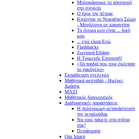
Μπλοκάρουμε το ρατσισμό
στο σχολείο
Ο ήχος της πέτρας
Κινώντας το Νομαδικό Σώμα
- Μονόλογοι σε καραντίνα
Το όνομα μου είναι ... δικό
μου
... εγώ είμαι Εγώ
Flashbacks
Ζωντανά Εδάφη
Η Τριμερής Επιτροπή!
«Τα παιδιά που τους έκλεψαν
το χαμόγελο»
Εκπαίδευση στελεχών
Μαθητικά φεστιβάλ - Ημέρες
Δράσης
ΜΑΖΙ
Μαθητικός διαγωνισμός
Διαδραστικές παραστάσεις
Η πολύχρωμη μετανάστευση
της πεταλούδας
Να τους πάρετε στα σπίτια
σας!
Περάσματα
Our Space