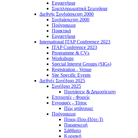
Εργαστήρια
Συμπληρωματικά Σεμινάρια
Διεθνής Συνδιάσκεψη 2000
Συνδιάσκεψη 2000
Πρόγραμμα
Πρακτικά
Εργαστήρια
International ITAP Conference 2023
ITAP Conference 2023
Programme & CVs
Workshops
Special Interest Groups (SIGs)
Registration - Venue
Site Specific Events
Διεθνές Συνέδριο 2025
Συνέδριο 2025
Προτάσεις & Δημοσίευση
Επιτροπές - Φορείς
Εγγραφές - Τόπος
Πώς φτάνουμε
Πρόγραμμα
Ποιος-Που-Πότε-Τι
Παρασκευή
Σάββατο
Κυριακή