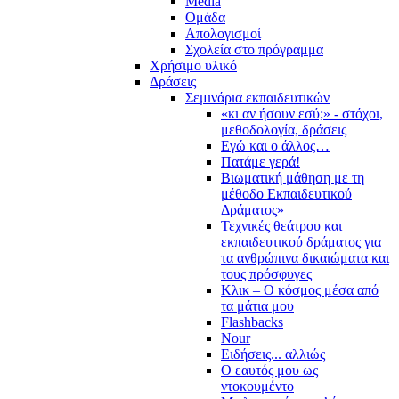
Media
Ομάδα
Απολογισμοί
Σχολεία στο πρόγραμμα
Χρήσιμο υλικό
Δράσεις
Σεμινάρια εκπαιδευτικών
«κι αν ήσουν εσύ;» - στόχοι,
μεθοδολογία, δράσεις
Εγώ και ο άλλος…
Πατάμε γερά!
Βιωματική μάθηση με τη
μέθοδο Εκπαιδευτικού
Δράματος»
Τεχνικές θεάτρου και
εκπαιδευτικού δράματος για
τα ανθρώπινα δικαιώματα και
τους πρόσφυγες
Κλικ – Ο κόσμος μέσα από
τα μάτια μου
Flashbacks
Nour
Ειδήσεις... αλλιώς
Ο εαυτός μου ως
ντοκουμέντο