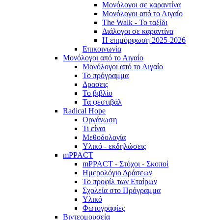
Μονόλογοι σε καραντίνα
Μονόλογοι από το Αιγαίο
The Walk - Το ταξίδι
Διάλογοι σε καραντίνα
Η επιμόρφωση 2025-2026
Επικοινωνία
Μονόλογοι από το Αιγαίο
Μονόλογοι από το Αιγαίο
Το πρόγραμμα
Δρασεις
Το βιβλίο
Τα φεστιβάλ
Radical Hope
Οργάνωση
Τι είναι
Μεθοδολογία
Υλικό - εκδηλώσεις
mPPACT
mPPACT - Στόχοι - Σκοποί
Ημερολόγιο Δράσεων
Το προφίλ των Εταίρων
Σχολεία στο Πρόγραμμα
Υλικό
Φωτογραφίες
Βιντεομουσεία