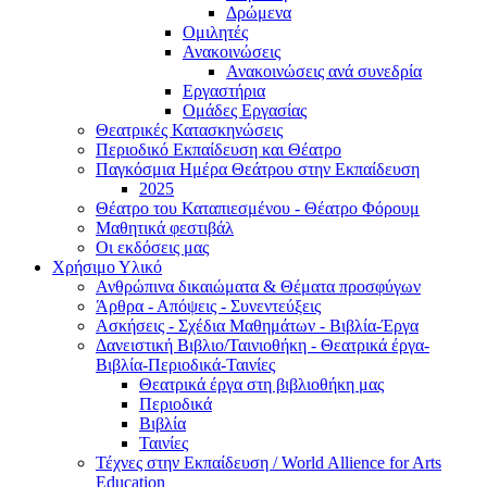
Δρώμενα
Ομιλητές
Ανακοινώσεις
Ανακοινώσεις ανά συνεδρία
Εργαστήρια
Ομάδες Εργασίας
Θεατρικές Κατασκηνώσεις
Περιοδικό Εκπαίδευση και Θέατρο
Παγκόσμια Ημέρα Θεάτρου στην Εκπαίδευση
2025
Θέατρο του Καταπιεσμένου - Θέατρο Φόρουμ
Μαθητικά φεστιβάλ
Οι εκδόσεις μας
Χρήσιμο Υλικό
Ανθρώπινα δικαιώματα & Θέματα προσφύγων
Άρθρα - Απόψεις - Συνεντεύξεις
Ασκήσεις - Σχέδια Μαθημάτων - Βιβλία-Έργα
Δανειστική Βιβλιο/Ταινιοθήκη - Θεατρικά έργα-
Βιβλία-Περιοδικά-Ταινίες
Θεατρικά έργα στη βιβλιοθήκη μας
Περιοδικά
Βιβλία
Ταινίες
Τέχνες στην Εκπαίδευση / World Allience for Arts
Education