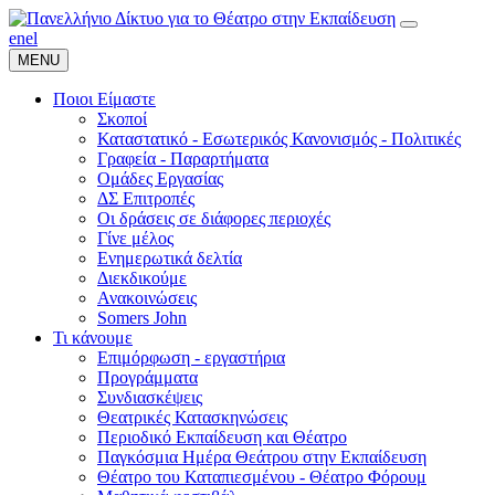
en
el
MENU
Ποιοι Είμαστε
Σκοποί
Καταστατικό - Εσωτερικός Κανονισμός - Πολιτικές
Γραφεία - Παραρτήματα
Ομάδες Εργασίας
ΔΣ Επιτροπές
Οι δράσεις σε διάφορες περιοχές
Γίνε μέλος
Ενημερωτικά δελτία
Διεκδικούμε
Ανακοινώσεις
Somers John
Τι κάνουμε
Επιμόρφωση - εργαστήρια
Προγράμματα
Συνδιασκέψεις
Θεατρικές Κατασκηνώσεις
Περιοδικό Εκπαίδευση και Θέατρο
Παγκόσμια Ημέρα Θεάτρου στην Εκπαίδευση
Θέατρο του Καταπιεσμένου - Θέατρο Φόρουμ