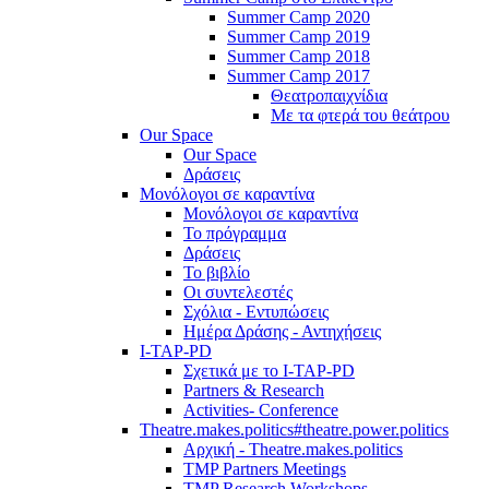
Summer Camp 2020
Summer Camp 2019
Summer Camp 2018
Summer Camp 2017
Θεατροπαιχνίδια
Με τα φτερά του θεάτρου
Our Space
Our Space
Δράσεις
Μονόλογοι σε καραντίνα
Μονόλογοι σε καραντίνα
Το πρόγραμμα
Δράσεις
Το βιβλίο
Οι συντελεστές
Σχόλια - Εντυπώσεις
Ημέρα Δράσης - Αντηχήσεις
I-TAP-PD
Σχετικά με το I-TAP-PD
Partners & Research
Activities- Conference
Theatre.makes.politics#theatre.power.politics
Αρχική - Theatre.makes.politics
TMP Partners Meetings
TMP Research Workshops