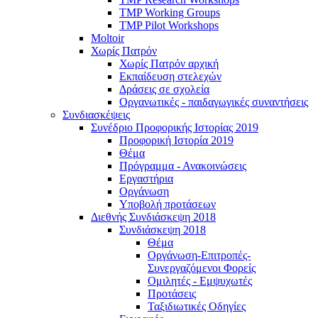
TMP Working Groups
TMP Pilot Workshops
Moltoir
Χωρίς Πατρόν
Χωρίς Πατρόν αρχική
Εκπαίδευση στελεχών
Δράσεις σε σχολεία
Οργανωτικές - παιδαγωγικές συναντήσεις
Συνδιασκέψεις
Συνέδριο Προφορικής Ιστορίας 2019
Προφορική Ιστορία 2019
Θέμα
Πρόγραμμα - Ανακοινώσεις
Εργαστήρια
Οργάνωση
Υποβολή προτάσεων
Διεθνής Συνδιάσκεψη 2018
Συνδιάσκεψη 2018
Θέμα
Οργάνωση-Επιτροπές-
Συνεργαζόμενοι Φορείς
Ομιλητές - Εμψυχωτές
Προτάσεις
Ταξιδιωτικές Οδηγίες