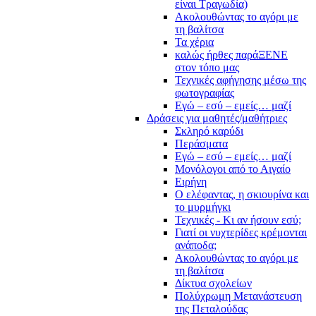
είναι Τραγωδία)
Ακολουθώντας το αγόρι με
τη βαλίτσα
Τα χέρια
καλώς ήρθες παράΞΕΝΕ
στον τόπο μας
Τεχνικές αφήγησης μέσω της
φωτογραφίας
Εγώ – εσύ – εμείς… μαζί
Δράσεις για μαθητές/μαθήτριες
Σκληρό καρύδι
Περάσματα
Εγώ – εσύ – εμείς… μαζί
Μονόλογοι από το Αιγαίο
Ειρήνη
Ο ελέφαντας, η σκιουρίνα και
το μυρμήγκι
Τεχνικές - Κι αν ήσουν εσύ;
Γιατί οι νυχτερίδες κρέμονται
ανάποδα;
Ακολουθώντας το αγόρι με
τη βαλίτσα
Δίκτυα σχολείων
Πολύχρωμη Μετανάστευση
της Πεταλούδας