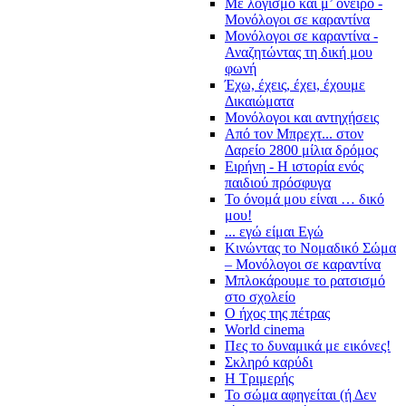
Με λογισμό και μ’ όνειρο -
Μονόλογοι σε καραντίνα
Μονόλογοι σε καραντίνα -
Αναζητώντας τη δική μου
φωνή
Έχω, έχεις, έχει, έχουμε
Δικαιώματα
Μονόλογοι και αντηχήσεις
Από τον Μπρεχτ... στον
Δαρείο 2800 μίλια δρόμος
Ειρήνη - Η ιστορία ενός
παιδιού πρόσφυγα
Το όνομά μου είναι … δικό
μου!
... εγώ είμαι Εγώ
Κινώντας το Νομαδικό Σώμα
– Μονόλογοι σε καραντίνα
Μπλοκάρουμε το ρατσισμό
στο σχολείο
Ο ήχος της πέτρας
World cinema
Πες το δυναμικά με εικόνες!
Σκληρό καρύδι
Η Τριμερής
Το σώμα αφηγείται (ή Δεν