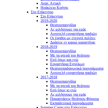
Ανατ. Αττική
Ηράκλειο Κρήτης
Στο Επίκεντρο
Στο Επίκεντρο
2019-2020
Θεατροπαιχνίδια
Ας μιλήσουμε για εμάς
Αυτοτελή εργαστήρια παιδιών
Οι έφηβοι ως ενεργοί πολίτες
Δράσεις εν καιρώ καραντίνας
2018-2019
Θεατροπαιχνίδια
Με τα φτερά του θεάτρου
Εσύ όπως και εγώ
Εργαστήρια Ενηλίκων
Θεατροπαιδαγωγικά προγράμματα
Αυτοτελή εργαστήρια παιδιών
2017-2018
Θεατροπαιχνίδια
Με τα φτερά του θεάτρου
Εσύ όπως κι εγώ
Ας μιλήσουμε για εμάς
Παραστάσεις Θεάτρου Φόρουμ
Εκπαιδευτικά προγράμματα
Summer Camp στο Επίκεντρο