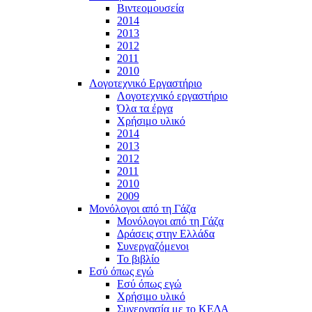
Βιντεομουσεία
2014
2013
2012
2011
2010
Λογοτεχνικό Εργαστήριο
Λογοτεχνικό εργαστήριο
Όλα τα έργα
Χρήσιμο υλικό
2014
2013
2012
2011
2010
2009
Μονόλογοι από τη Γάζα
Μονόλογοι από τη Γάζα
Δράσεις στην Ελλάδα
Συνεργαζόμενοι
To βιβλίο
Εσύ όπως εγώ
Εσύ όπως εγώ
Χρήσιμο υλικό
Συνεργασία με το ΚΕΔΑ