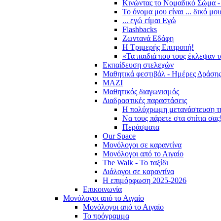
Κινώντας το Νομαδικό Σώμα -
Το όνομα μου είναι ... δικό μο
... εγώ είμαι Εγώ
Flashbacks
Ζωντανά Εδάφη
Η Τριμερής Επιτροπή!
«Τα παιδιά που τους έκλεψαν 
Εκπαίδευση στελεχών
Μαθητικά φεστιβάλ - Ημέρες Δράση
ΜΑΖΙ
Μαθητικός διαγωνισμός
Διαδραστικές παραστάσεις
Η πολύχρωμη μετανάστευση τ
Να τους πάρετε στα σπίτια σας
Περάσματα
Our Space
Μονόλογοι σε καραντίνα
Μονόλογοι από το Αιγαίο
The Walk - Το ταξίδι
Διάλογοι σε καραντίνα
Η επιμόρφωση 2025-2026
Επικοινωνία
Μονόλογοι από το Αιγαίο
Μονόλογοι από το Αιγαίο
Το πρόγραμμα