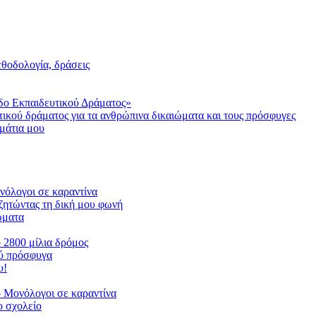
μεθοδολογία, δράσεις
δο Εκπαιδευτικού Δράματος»
τικού δράματος για τα ανθρώπινα δικαιώματα και τους πρόσφυγες
μάτια μου
ονόλογοι σε καραντίνα
ζητώντας τη δική μου φωνή
ιώματα
ο 2800 μίλια δρόμος
ού πρόσφυγα
υ!
 Μονόλογοι σε καραντίνα
 σχολείο