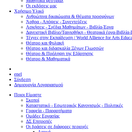
Μαθητικά φεστιβάλ
Οι εκδόσεις μας
Χρήσιμο Υλικό
Ανθρώπινα δικαιώματα & Θέματα προσφύγων
Άρθρα - Απόψεις - Συνεντεύξεις
Ασκήσεις - Σχέδια Μαθημάτων - Βιβλία-Έργα
Δανειστική Βιβλιο/Ταινιοθήκη - Θεατρικά έργα-Βιβλία-
Τέχνες στην Εκπαίδευση / World Allience for Arts Educa
Θέατρο και Φυλακή
Θέατρο και διδασκαλία Ξένων Γλωσσών
Θέατρο & Πρόληψη της Εξάρτησης
Θέατρο & Μαθηματικά
en
el
Σύνδεση
Δημιουργία Λογαριασμού
Ποιοι Είμαστε
Σκοποί
Καταστατικό - Εσωτερικός Κανονισμός - Πολιτικές
Γραφεία - Παραρτήματα
Ομάδες Εργασίας
ΔΣ Επιτροπές
Οι δράσεις σε διάφορες περιοχές
Αττική