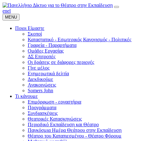
en
el
MENU
Ποιοι Είμαστε
Σκοποί
Καταστατικό - Εσωτερικός Κανονισμός - Πολιτικές
Γραφεία - Παραρτήματα
Ομάδες Εργασίας
ΔΣ Επιτροπές
Οι δράσεις σε διάφορες περιοχές
Γίνε μέλος
Ενημερωτικά δελτία
Διεκδικούμε
Ανακοινώσεις
Somers John
Τι κάνουμε
Επιμόρφωση - εργαστήρια
Προγράμματα
Συνδιασκέψεις
Θεατρικές Κατασκηνώσεις
Περιοδικό Εκπαίδευση και Θέατρο
Παγκόσμια Ημέρα Θεάτρου στην Εκπαίδευση
Θέατρο του Καταπιεσμένου - Θέατρο Φόρουμ