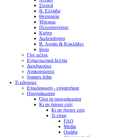
Στερεά
Β. Ελλάδα
Θεσσαλία
Ήπειρος
Πελοπόννησος
Κρήτη
Δωδεκάνησα
Β. Αιγαίο & Κυκλάδες
Ιόνιο
Γίνε μέλος
Ενημερωτικά δελτία
Διεκδικούμε
Ανακοινώσεις
Somers John
Τι κάνουμε
Επιμόρφωση - εργαστήρια
Προγράμματα
Όλα τα προγράμματα
Κι αν ήσουν εσύ;
Κι αν ήσουν εσυ;
Τι είναι;
FAQ
Media
Ομάδα