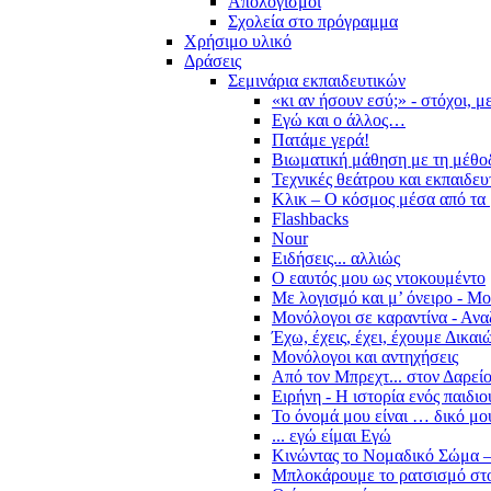
Απολογισμοί
Σχολεία στο πρόγραμμα
Χρήσιμο υλικό
Δράσεις
Σεμινάρια εκπαιδευτικών
«κι αν ήσουν εσύ;» - στόχοι, 
Εγώ και ο άλλος…
Πατάμε γερά!
Βιωματική μάθηση με τη μέθο
Τεχνικές θεάτρου και εκπαιδευ
Κλικ – Ο κόσμος μέσα από τα 
Flashbacks
Nour
Ειδήσεις... αλλιώς
Ο εαυτός μου ως ντοκουμέντο
Με λογισμό και μ’ όνειρο - Μ
Μονόλογοι σε καραντίνα - Ανα
Έχω, έχεις, έχει, έχουμε Δικα
Μονόλογοι και αντηχήσεις
Από τον Μπρεχτ... στον Δαρεί
Ειρήνη - Η ιστορία ενός παιδι
Το όνομά μου είναι … δικό μο
... εγώ είμαι Εγώ
Κινώντας το Νομαδικό Σώμα –
Μπλοκάρουμε το ρατσισμό στο