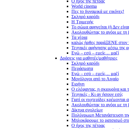
Ο ήχος της πέτρας
World cinema
Πες το δυναμικά με εικόνες!
Σκληρό καρύδι
Η Τριμερής
Το σώμα αφηγείται (ή Δεν είνα
Ακολουθώντας το αγόρι με τη 
Τα χέρια
καλώς ήρθες παράΞΕΝΕ στον 
Τεχνικές αφήγησης μέσω της 
Εγώ – εσύ – εμείς… μαζί
Δράσεις για μαθητές/μαθήτριες
Σκληρό καρύδι
Περάσματα
Εγώ – εσύ – εμείς… μαζί
Μονόλογοι από το Αιγαίο
Ειρήνη
Ο ελέφαντας, η σκιουρίνα και 
Τεχνικές - Κι αν ήσουν εσύ;
Γιατί οι νυχτερίδες κρέμονται 
Ακολουθώντας το αγόρι με τη 
Δίκτυα σχολείων
Πολύχρωμη Μετανάστευση τη
Μπλοκάρουμε το ρατσισμό στο
Ο ήχος της πέτρας