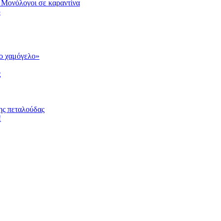
 Μονόλογοι σε καραντίνα
υ
το χαμόγελο»
ς
ης πεταλούδας
!