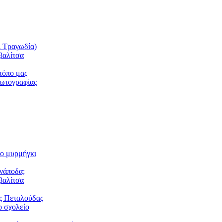
ι Τραγωδία)
βαλίτσα
τόπο μας
φωτογραφίας
το μυρμήγκι
ανάποδα;
βαλίτσα
ς Πεταλούδας
 σχολείο