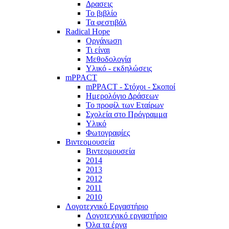
Δρασεις
Το βιβλίο
Τα φεστιβάλ
Radical Hope
Οργάνωση
Τι είναι
Μεθοδολογία
Υλικό - εκδηλώσεις
mPPACT
mPPACT - Στόχοι - Σκοποί
Ημερολόγιο Δράσεων
Το προφίλ των Εταίρων
Σχολεία στο Πρόγραμμα
Υλικό
Φωτογραφίες
Βιντεομουσεία
Βιντεομουσεία
2014
2013
2012
2011
2010
Λογοτεχνικό Εργαστήριο
Λογοτεχνικό εργαστήριο
Όλα τα έργα