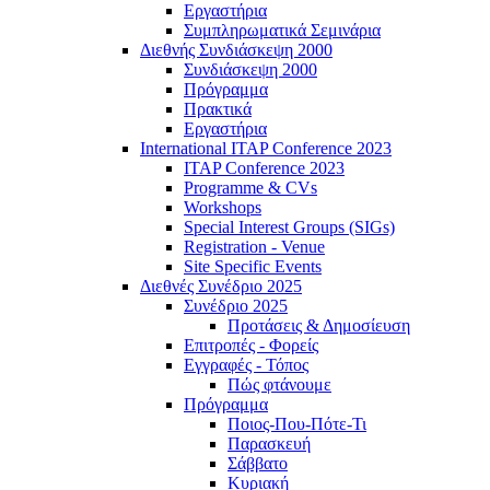
Εργαστήρια
Συμπληρωματικά Σεμινάρια
Διεθνής Συνδιάσκεψη 2000
Συνδιάσκεψη 2000
Πρόγραμμα
Πρακτικά
Εργαστήρια
International ITAP Conference 2023
ITAP Conference 2023
Programme & CVs
Workshops
Special Interest Groups (SIGs)
Registration - Venue
Site Specific Events
Διεθνές Συνέδριο 2025
Συνέδριο 2025
Προτάσεις & Δημοσίευση
Επιτροπές - Φορείς
Εγγραφές - Τόπος
Πώς φτάνουμε
Πρόγραμμα
Ποιος-Που-Πότε-Τι
Παρασκευή
Σάββατο
Κυριακή