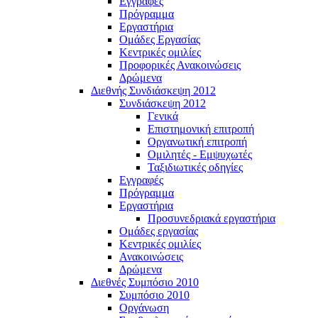
Εγγραφές
Πρόγραμμα
Εργαστήρια
Ομάδες Εργασίας
Κεντρικές ομιλίες
Προφορικές Ανακοινώσεις
Δρώμενα
Διεθνής Συνδιάσκεψη 2012
Συνδιάσκεψη 2012
Γενικά
Επιστημονική επιτροπή
Οργανωτική επιτροπή
Ομιλητές - Εμψυχωτές
Ταξιδιωτικές οδηγίες
Εγγραφές
Πρόγραμμα
Εργαστήρια
Προσυνεδριακά εργαστήρια
Ομάδες εργασίας
Κεντρικές ομιλίες
Ανακοινώσεις
Δρώμενα
Διεθνές Συμπόσιο 2010
Συμπόσιο 2010
Οργάνωση