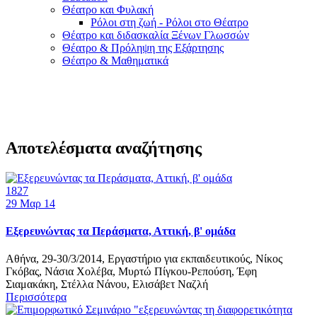
Θέατρο και Φυλακή
Ρόλοι στη ζωή - Ρόλοι στο Θέατρο
Θέατρο και διδασκαλία Ξένων Γλωσσών
Θέατρο & Πρόληψη της Εξάρτησης
Θέατρο & Μαθηματικά
Αποτελέσματα αναζήτησης
1827
29
Μαρ 14
Εξερευνώντας τα Περάσματα, Αττική, β' ομάδα
Αθήνα, 29-30/3/2014, Εργαστήριο για εκπαιδευτικούς, Νίκος
Γκόβας, Νάσια Χολέβα, Μυρτώ Πίγκου-Ρεπούση, Έφη
Σιαμακάκη, Στέλλα Νάνου, Ελισάβετ Ναζλή
Περισσότερα