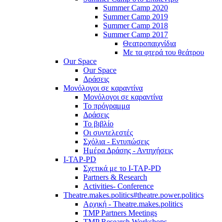
Summer Camp 2020
Summer Camp 2019
Summer Camp 2018
Summer Camp 2017
Θεατροπαιχνίδια
Με τα φτερά του θεάτρου
Our Space
Our Space
Δράσεις
Μονόλογοι σε καραντίνα
Μονόλογοι σε καραντίνα
Το πρόγραμμα
Δράσεις
Το βιβλίο
Οι συντελεστές
Σχόλια - Εντυπώσεις
Ημέρα Δράσης - Αντηχήσεις
I-TAP-PD
Σχετικά με το I-TAP-PD
Partners & Research
Activities- Conference
Theatre.makes.politics#theatre.power.politics
Αρχική - Theatre.makes.politics
TMP Partners Meetings
TMP Research Workshops