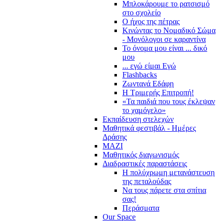
Μπλοκάρουμε το ρατσισμό
στο σχολείο
Ο ήχος της πέτρας
Κινώντας το Νομαδικό Σώμα
- Μονόλογοι σε καραντίνα
Το όνομα μου είναι ... δικό
μου
... εγώ είμαι Εγώ
Flashbacks
Ζωντανά Εδάφη
Η Τριμερής Επιτροπή!
«Τα παιδιά που τους έκλεψαν
το χαμόγελο»
Εκπαίδευση στελεχών
Μαθητικά φεστιβάλ - Ημέρες
Δράσης
ΜΑΖΙ
Μαθητικός διαγωνισμός
Διαδραστικές παραστάσεις
Η πολύχρωμη μετανάστευση
της πεταλούδας
Να τους πάρετε στα σπίτια
σας!
Περάσματα
Our Space