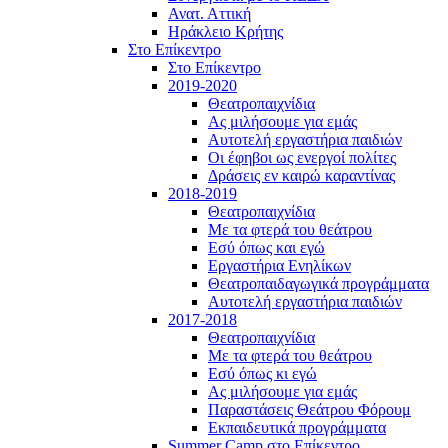
Ανατ. Αττική
Ηράκλειο Κρήτης
Στο Επίκεντρο
Στο Επίκεντρο
2019-2020
Θεατροπαιχνίδια
Ας μιλήσουμε για εμάς
Αυτοτελή εργαστήρια παιδιών
Οι έφηβοι ως ενεργοί πολίτες
Δράσεις εν καιρώ καραντίνας
2018-2019
Θεατροπαιχνίδια
Με τα φτερά του θεάτρου
Εσύ όπως και εγώ
Εργαστήρια Ενηλίκων
Θεατροπαιδαγωγικά προγράμματα
Αυτοτελή εργαστήρια παιδιών
2017-2018
Θεατροπαιχνίδια
Με τα φτερά του θεάτρου
Εσύ όπως κι εγώ
Ας μιλήσουμε για εμάς
Παραστάσεις Θεάτρου Φόρουμ
Εκπαιδευτικά προγράμματα
Summer Camp στο Επίκεντρο