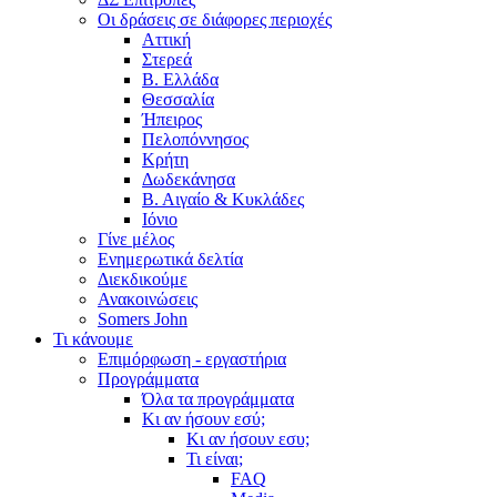
Οι δράσεις σε διάφορες περιοχές
Αττική
Στερεά
Β. Ελλάδα
Θεσσαλία
Ήπειρος
Πελοπόννησος
Κρήτη
Δωδεκάνησα
Β. Αιγαίο & Κυκλάδες
Ιόνιο
Γίνε μέλος
Ενημερωτικά δελτία
Διεκδικούμε
Ανακοινώσεις
Somers John
Τι κάνουμε
Επιμόρφωση - εργαστήρια
Προγράμματα
Όλα τα προγράμματα
Κι αν ήσουν εσύ;
Κι αν ήσουν εσυ;
Τι είναι;
FAQ