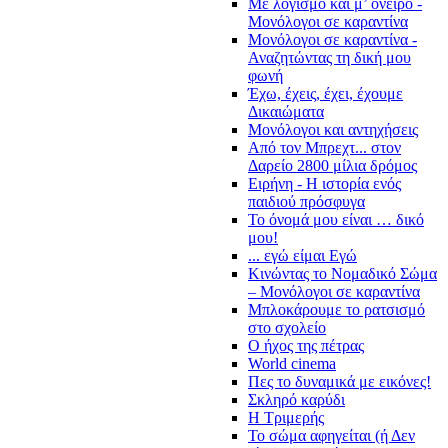
Με λογισμό και μ’ όνειρο -
Μονόλογοι σε καραντίνα
Μονόλογοι σε καραντίνα -
Αναζητώντας τη δική μου
φωνή
Έχω, έχεις, έχει, έχουμε
Δικαιώματα
Μονόλογοι και αντηχήσεις
Από τον Μπρεχτ... στον
Δαρείο 2800 μίλια δρόμος
Ειρήνη - Η ιστορία ενός
παιδιού πρόσφυγα
Το όνομά μου είναι … δικό
μου!
... εγώ είμαι Εγώ
Κινώντας το Νομαδικό Σώμα
– Μονόλογοι σε καραντίνα
Μπλοκάρουμε το ρατσισμό
στο σχολείο
Ο ήχος της πέτρας
World cinema
Πες το δυναμικά με εικόνες!
Σκληρό καρύδι
Η Τριμερής
Το σώμα αφηγείται (ή Δεν