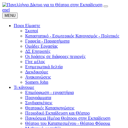
en
el
MENU
Ποιοι Είμαστε
Σκοποί
Καταστατικό - Εσωτερικός Κανονισμός - Πολιτικές
Γραφεία - Παραρτήματα
Ομάδες Εργασίας
ΔΣ Επιτροπές
Οι δράσεις σε διάφορες περιοχές
Γίνε μέλος
Ενημερωτικά δελτία
Διεκδικούμε
Ανακοινώσεις
Somers John
Τι κάνουμε
Επιμόρφωση - εργαστήρια
Προγράμματα
Συνδιασκέψεις
Θεατρικές Κατασκηνώσεις
Περιοδικό Εκπαίδευση και Θέατρο
Παγκόσμια Ημέρα Θεάτρου στην Εκπαίδευση
Θέατρο του Καταπιεσμένου - Θέατρο Φόρουμ