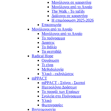
Μονόλογοι σε καραντίνα
Μονόλογοι από το Αιγαίο
The Walk - Το ταξίδι
Διάλογοι σε καραντίνα
Η επιμόρφωση 2025-2026
Επικοινωνία
Μονόλογοι από το Αιγαίο
Μονόλογοι από το Αιγαίο
Το πρόγραμμα
Δρασεις
Το βιβλίο
Τα φεστιβάλ
Radical Hope
Οργάνωση
Τι είναι
Μεθοδολογία
Υλικό - εκδηλώσεις
mPPACT
mPPACT - Στόχοι - Σκοποί
Ημερολόγιο Δράσεων
Το προφίλ των Εταίρων
Σχολεία στο Πρόγραμμα
Υλικό
Φωτογραφίες
Βιντεομουσεία