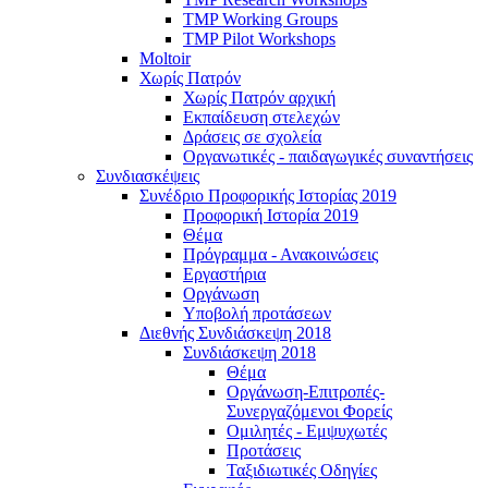
TMP Working Groups
TMP Pilot Workshops
Moltoir
Χωρίς Πατρόν
Χωρίς Πατρόν αρχική
Εκπαίδευση στελεχών
Δράσεις σε σχολεία
Οργανωτικές - παιδαγωγικές συναντήσεις
Συνδιασκέψεις
Συνέδριο Προφορικής Ιστορίας 2019
Προφορική Ιστορία 2019
Θέμα
Πρόγραμμα - Ανακοινώσεις
Εργαστήρια
Οργάνωση
Υποβολή προτάσεων
Διεθνής Συνδιάσκεψη 2018
Συνδιάσκεψη 2018
Θέμα
Οργάνωση-Επιτροπές-
Συνεργαζόμενοι Φορείς
Ομιλητές - Εμψυχωτές
Προτάσεις
Ταξιδιωτικές Οδηγίες