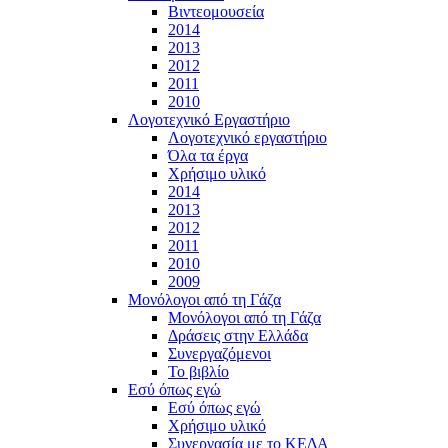
Βιντεομουσεία
2014
2013
2012
2011
2010
Λογοτεχνικό Εργαστήριο
Λογοτεχνικό εργαστήριο
Όλα τα έργα
Χρήσιμο υλικό
2014
2013
2012
2011
2010
2009
Μονόλογοι από τη Γάζα
Μονόλογοι από τη Γάζα
Δράσεις στην Ελλάδα
Συνεργαζόμενοι
To βιβλίο
Εσύ όπως εγώ
Εσύ όπως εγώ
Χρήσιμο υλικό
Συνεργασία με το ΚΕΔΑ