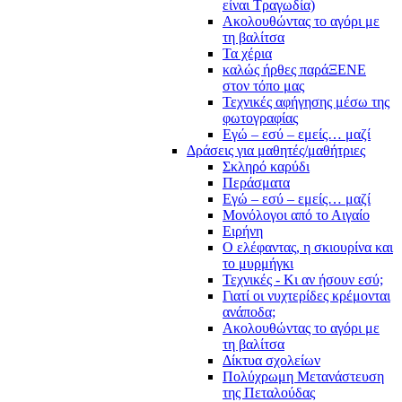
είναι Τραγωδία)
Ακολουθώντας το αγόρι με
τη βαλίτσα
Τα χέρια
καλώς ήρθες παράΞΕΝΕ
στον τόπο μας
Τεχνικές αφήγησης μέσω της
φωτογραφίας
Εγώ – εσύ – εμείς… μαζί
Δράσεις για μαθητές/μαθήτριες
Σκληρό καρύδι
Περάσματα
Εγώ – εσύ – εμείς… μαζί
Μονόλογοι από το Αιγαίο
Ειρήνη
Ο ελέφαντας, η σκιουρίνα και
το μυρμήγκι
Τεχνικές - Κι αν ήσουν εσύ;
Γιατί οι νυχτερίδες κρέμονται
ανάποδα;
Ακολουθώντας το αγόρι με
τη βαλίτσα
Δίκτυα σχολείων
Πολύχρωμη Μετανάστευση
της Πεταλούδας