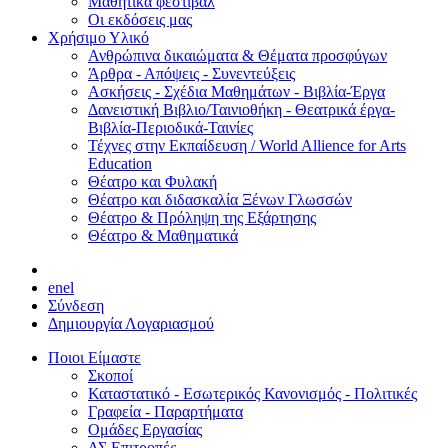
Μαθητικά φεστιβάλ
Οι εκδόσεις μας
Χρήσιμο Υλικό
Ανθρώπινα δικαιώματα & Θέματα προσφύγων
Άρθρα - Απόψεις - Συνεντεύξεις
Ασκήσεις - Σχέδια Μαθημάτων - Βιβλία-Έργα
Δανειστική Βιβλιο/Ταινιοθήκη - Θεατρικά έργα-
Βιβλία-Περιοδικά-Ταινίες
Τέχνες στην Εκπαίδευση / World Allience for Arts
Education
Θέατρο και Φυλακή
Θέατρο και διδασκαλία Ξένων Γλωσσών
Θέατρο & Πρόληψη της Εξάρτησης
Θέατρο & Μαθηματικά
en
el
Σύνδεση
Δημιουργία Λογαριασμού
Ποιοι Είμαστε
Σκοποί
Καταστατικό - Εσωτερικός Κανονισμός - Πολιτικές
Γραφεία - Παραρτήματα
Ομάδες Εργασίας
ΔΣ Επιτροπές