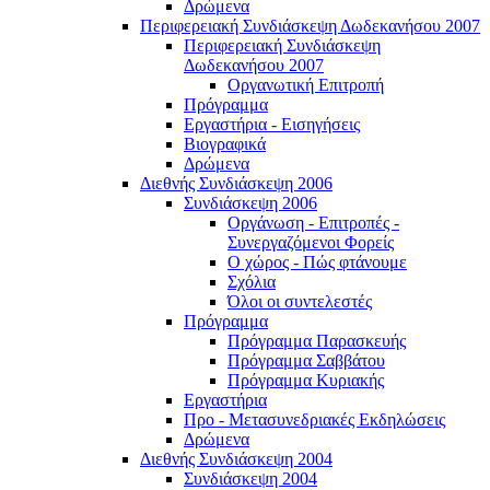
Δρώμενα
Περιφερειακή Συνδιάσκεψη Δωδεκανήσου 2007
Περιφερειακή Συνδιάσκεψη
Δωδεκανήσου 2007
Οργανωτική Επιτροπή
Πρόγραμμα
Εργαστήρια - Εισηγήσεις
Βιογραφικά
Δρώμενα
Διεθνής Συνδιάσκεψη 2006
Συνδιάσκεψη 2006
Οργάνωση - Επιτροπές -
Συνεργαζόμενοι Φορείς
Ο χώρος - Πώς φτάνουμε
Σχόλια
Όλοι οι συντελεστές
Πρόγραμμα
Πρόγραμμα Παρασκευής
Πρόγραμμα Σαββάτου
Πρόγραμμα Κυριακής
Εργαστήρια
Προ - Μετασυνεδριακές Εκδηλώσεις
Δρώμενα
Διεθνής Συνδιάσκεψη 2004
Συνδιάσκεψη 2004