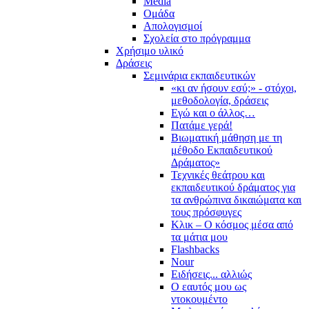
Media
Ομάδα
Απολογισμοί
Σχολεία στο πρόγραμμα
Χρήσιμο υλικό
Δράσεις
Σεμινάρια εκπαιδευτικών
«κι αν ήσουν εσύ;» - στόχοι,
μεθοδολογία, δράσεις
Εγώ και ο άλλος…
Πατάμε γερά!
Βιωματική μάθηση με τη
μέθοδο Εκπαιδευτικού
Δράματος»
Τεχνικές θεάτρου και
εκπαιδευτικού δράματος για
τα ανθρώπινα δικαιώματα και
τους πρόσφυγες
Κλικ – Ο κόσμος μέσα από
τα μάτια μου
Flashbacks
Nour
Ειδήσεις... αλλιώς
Ο εαυτός μου ως
ντοκουμέντο