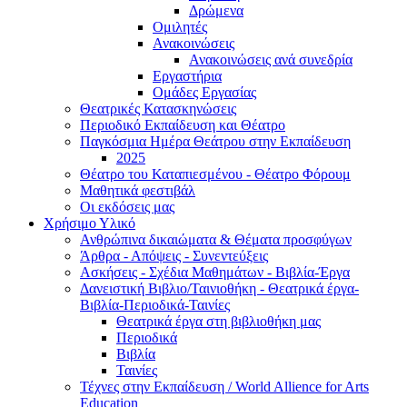
Δρώμενα
Ομιλητές
Ανακοινώσεις
Ανακοινώσεις ανά συνεδρία
Εργαστήρια
Ομάδες Εργασίας
Θεατρικές Κατασκηνώσεις
Περιοδικό Εκπαίδευση και Θέατρο
Παγκόσμια Ημέρα Θεάτρου στην Εκπαίδευση
2025
Θέατρο του Καταπιεσμένου - Θέατρο Φόρουμ
Μαθητικά φεστιβάλ
Οι εκδόσεις μας
Χρήσιμο Υλικό
Ανθρώπινα δικαιώματα & Θέματα προσφύγων
Άρθρα - Απόψεις - Συνεντεύξεις
Ασκήσεις - Σχέδια Μαθημάτων - Βιβλία-Έργα
Δανειστική Βιβλιο/Ταινιοθήκη - Θεατρικά έργα-
Βιβλία-Περιοδικά-Ταινίες
Θεατρικά έργα στη βιβλιοθήκη μας
Περιοδικά
Βιβλία
Ταινίες
Τέχνες στην Εκπαίδευση / World Allience for Arts
Education