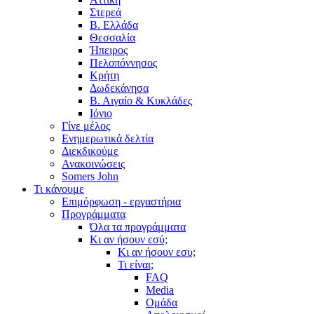
Στερεά
Β. Ελλάδα
Θεσσαλία
Ήπειρος
Πελοπόννησος
Κρήτη
Δωδεκάνησα
Β. Αιγαίο & Κυκλάδες
Ιόνιο
Γίνε μέλος
Ενημερωτικά δελτία
Διεκδικούμε
Ανακοινώσεις
Somers John
Τι κάνουμε
Επιμόρφωση - εργαστήρια
Προγράμματα
Όλα τα προγράμματα
Κι αν ήσουν εσύ;
Κι αν ήσουν εσυ;
Τι είναι;
FAQ
Media
Ομάδα