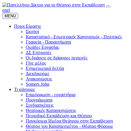
en
el
MENU
Ποιοι Είμαστε
Σκοποί
Καταστατικό - Εσωτερικός Κανονισμός - Πολιτικές
Γραφεία - Παραρτήματα
Ομάδες Εργασίας
ΔΣ Επιτροπές
Οι δράσεις σε διάφορες περιοχές
Γίνε μέλος
Ενημερωτικά δελτία
Διεκδικούμε
Ανακοινώσεις
Somers John
Τι κάνουμε
Επιμόρφωση - εργαστήρια
Προγράμματα
Συνδιασκέψεις
Θεατρικές Κατασκηνώσεις
Περιοδικό Εκπαίδευση και Θέατρο
Παγκόσμια Ημέρα Θεάτρου στην Εκπαίδευση
Θέατρο του Καταπιεσμένου - Θέατρο Φόρουμ