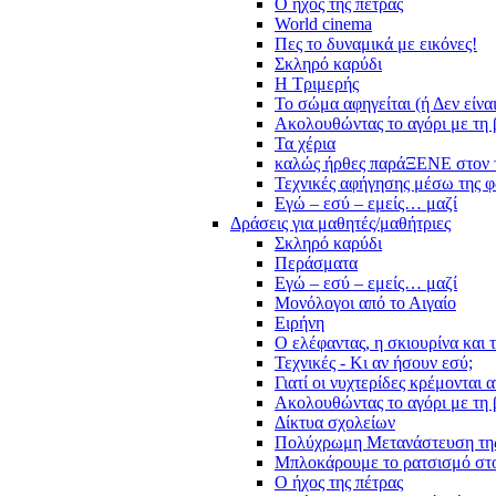
Ο ήχος της πέτρας
World cinema
Πες το δυναμικά με εικόνες!
Σκληρό καρύδι
Η Τριμερής
Το σώμα αφηγείται (ή Δεν είνα
Ακολουθώντας το αγόρι με τη 
Τα χέρια
καλώς ήρθες παράΞΕΝΕ στον 
Τεχνικές αφήγησης μέσω της 
Εγώ – εσύ – εμείς… μαζί
Δράσεις για μαθητές/μαθήτριες
Σκληρό καρύδι
Περάσματα
Εγώ – εσύ – εμείς… μαζί
Μονόλογοι από το Αιγαίο
Ειρήνη
Ο ελέφαντας, η σκιουρίνα και 
Τεχνικές - Κι αν ήσουν εσύ;
Γιατί οι νυχτερίδες κρέμονται 
Ακολουθώντας το αγόρι με τη 
Δίκτυα σχολείων
Πολύχρωμη Μετανάστευση τη
Μπλοκάρουμε το ρατσισμό στο
Ο ήχος της πέτρας