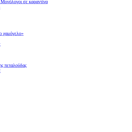
 Μονόλογοι σε καραντίνα
υ
το χαμόγελο»
ς
ης πεταλούδας
!