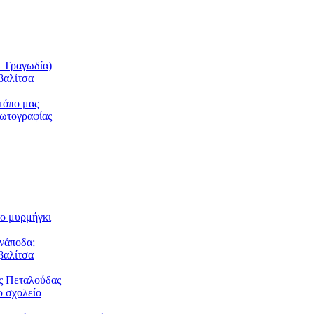
ι Τραγωδία)
βαλίτσα
τόπο μας
φωτογραφίας
το μυρμήγκι
ανάποδα;
βαλίτσα
ς Πεταλούδας
 σχολείο