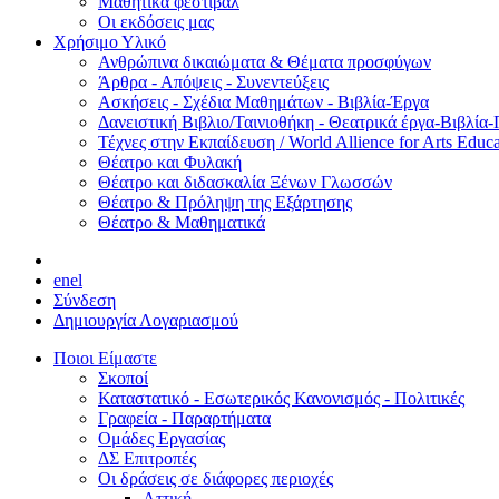
Μαθητικά φεστιβάλ
Οι εκδόσεις μας
Χρήσιμο Υλικό
Ανθρώπινα δικαιώματα & Θέματα προσφύγων
Άρθρα - Απόψεις - Συνεντεύξεις
Ασκήσεις - Σχέδια Μαθημάτων - Βιβλία-Έργα
Δανειστική Βιβλιο/Ταινιοθήκη - Θεατρικά έργα-Βιβλία-
Τέχνες στην Εκπαίδευση / World Allience for Arts Educa
Θέατρο και Φυλακή
Θέατρο και διδασκαλία Ξένων Γλωσσών
Θέατρο & Πρόληψη της Εξάρτησης
Θέατρο & Μαθηματικά
en
el
Σύνδεση
Δημιουργία Λογαριασμού
Ποιοι Είμαστε
Σκοποί
Καταστατικό - Εσωτερικός Κανονισμός - Πολιτικές
Γραφεία - Παραρτήματα
Ομάδες Εργασίας
ΔΣ Επιτροπές
Οι δράσεις σε διάφορες περιοχές
Αττική