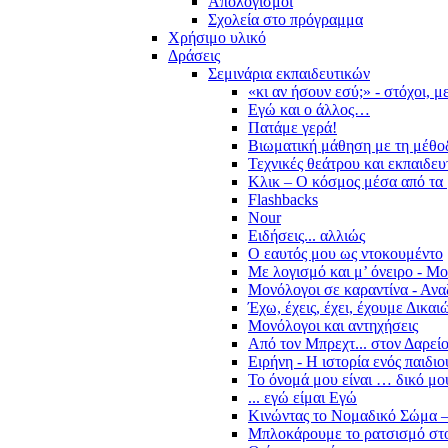
Απολογισμοί
Σχολεία στο πρόγραμμα
Χρήσιμο υλικό
Δράσεις
Σεμινάρια εκπαιδευτικών
«κι αν ήσουν εσύ;» - στόχοι, 
Εγώ και ο άλλος…
Πατάμε γερά!
Βιωματική μάθηση με τη μέθο
Τεχνικές θεάτρου και εκπαιδευ
Κλικ – Ο κόσμος μέσα από τα 
Flashbacks
Nour
Ειδήσεις... αλλιώς
Ο εαυτός μου ως ντοκουμέντο
Με λογισμό και μ’ όνειρο - Μ
Μονόλογοι σε καραντίνα - Ανα
Έχω, έχεις, έχει, έχουμε Δικα
Μονόλογοι και αντηχήσεις
Από τον Μπρεχτ... στον Δαρεί
Ειρήνη - Η ιστορία ενός παιδι
Το όνομά μου είναι … δικό μο
... εγώ είμαι Εγώ
Κινώντας το Νομαδικό Σώμα –
Μπλοκάρουμε το ρατσισμό στο