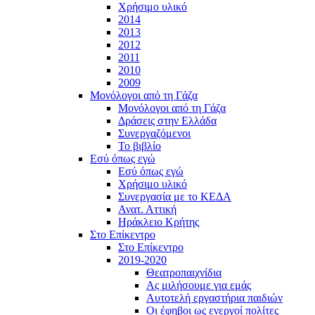
Χρήσιμο υλικό
2014
2013
2012
2011
2010
2009
Μονόλογοι από τη Γάζα
Μονόλογοι από τη Γάζα
Δράσεις στην Ελλάδα
Συνεργαζόμενοι
To βιβλίο
Εσύ όπως εγώ
Εσύ όπως εγώ
Χρήσιμο υλικό
Συνεργασία με το ΚΕΔΑ
Ανατ. Αττική
Ηράκλειο Κρήτης
Στο Επίκεντρο
Στο Επίκεντρο
2019-2020
Θεατροπαιχνίδια
Ας μιλήσουμε για εμάς
Αυτοτελή εργαστήρια παιδιών
Οι έφηβοι ως ενεργοί πολίτες