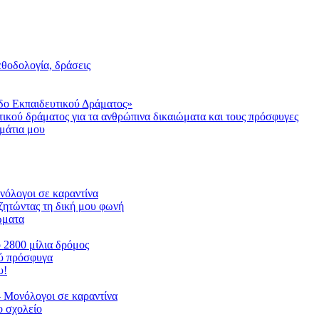
μεθοδολογία, δράσεις
δο Εκπαιδευτικού Δράματος»
τικού δράματος για τα ανθρώπινα δικαιώματα και τους πρόσφυγες
μάτια μου
ονόλογοι σε καραντίνα
ζητώντας τη δική μου φωνή
ιώματα
ο 2800 μίλια δρόμος
ού πρόσφυγα
υ!
 Μονόλογοι σε καραντίνα
 σχολείο