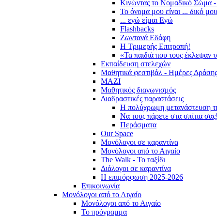
Κινώντας το Νομαδικό Σώμα -
Το όνομα μου είναι ... δικό μο
... εγώ είμαι Εγώ
Flashbacks
Ζωντανά Εδάφη
Η Τριμερής Επιτροπή!
«Τα παιδιά που τους έκλεψαν 
Εκπαίδευση στελεχών
Μαθητικά φεστιβάλ - Ημέρες Δράση
ΜΑΖΙ
Μαθητικός διαγωνισμός
Διαδραστικές παραστάσεις
Η πολύχρωμη μετανάστευση τ
Να τους πάρετε στα σπίτια σας
Περάσματα
Our Space
Μονόλογοι σε καραντίνα
Μονόλογοι από το Αιγαίο
The Walk - Το ταξίδι
Διάλογοι σε καραντίνα
Η επιμόρφωση 2025-2026
Επικοινωνία
Μονόλογοι από το Αιγαίο
Μονόλογοι από το Αιγαίο
Το πρόγραμμα