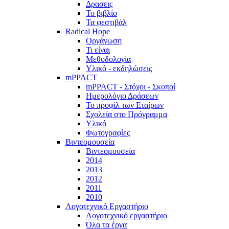
Δρασεις
Το βιβλίο
Τα φεστιβάλ
Radical Hope
Οργάνωση
Τι είναι
Μεθοδολογία
Υλικό - εκδηλώσεις
mPPACT
mPPACT - Στόχοι - Σκοποί
Ημερολόγιο Δράσεων
Το προφίλ των Εταίρων
Σχολεία στο Πρόγραμμα
Υλικό
Φωτογραφίες
Βιντεομουσεία
Βιντεομουσεία
2014
2013
2012
2011
2010
Λογοτεχνικό Εργαστήριο
Λογοτεχνικό εργαστήριο
Όλα τα έργα