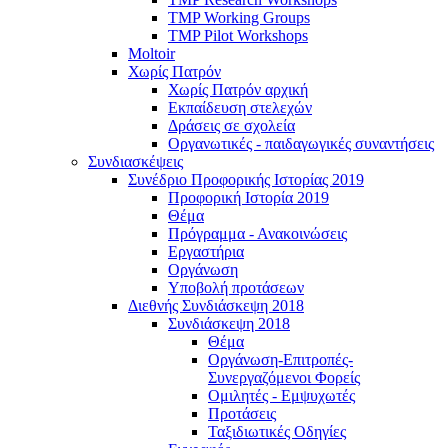
TMP Working Groups
TMP Pilot Workshops
Moltoir
Χωρίς Πατρόν
Χωρίς Πατρόν αρχική
Εκπαίδευση στελεχών
Δράσεις σε σχολεία
Οργανωτικές - παιδαγωγικές συναντήσεις
Συνδιασκέψεις
Συνέδριο Προφορικής Ιστορίας 2019
Προφορική Ιστορία 2019
Θέμα
Πρόγραμμα - Ανακοινώσεις
Εργαστήρια
Οργάνωση
Υποβολή προτάσεων
Διεθνής Συνδιάσκεψη 2018
Συνδιάσκεψη 2018
Θέμα
Οργάνωση-Επιτροπές-
Συνεργαζόμενοι Φορείς
Ομιλητές - Εμψυχωτές
Προτάσεις
Ταξιδιωτικές Οδηγίες