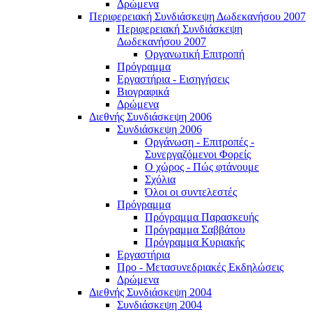
Δρώμενα
Περιφερειακή Συνδιάσκεψη Δωδεκανήσου 2007
Περιφερειακή Συνδιάσκεψη
Δωδεκανήσου 2007
Οργανωτική Επιτροπή
Πρόγραμμα
Εργαστήρια - Εισηγήσεις
Βιογραφικά
Δρώμενα
Διεθνής Συνδιάσκεψη 2006
Συνδιάσκεψη 2006
Οργάνωση - Επιτροπές -
Συνεργαζόμενοι Φορείς
Ο χώρος - Πώς φτάνουμε
Σχόλια
Όλοι οι συντελεστές
Πρόγραμμα
Πρόγραμμα Παρασκευής
Πρόγραμμα Σαββάτου
Πρόγραμμα Κυριακής
Εργαστήρια
Προ - Μετασυνεδριακές Εκδηλώσεις
Δρώμενα
Διεθνής Συνδιάσκεψη 2004
Συνδιάσκεψη 2004