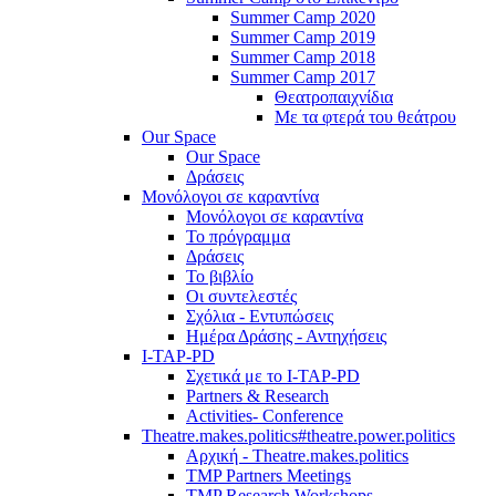
Summer Camp 2020
Summer Camp 2019
Summer Camp 2018
Summer Camp 2017
Θεατροπαιχνίδια
Με τα φτερά του θεάτρου
Our Space
Our Space
Δράσεις
Μονόλογοι σε καραντίνα
Μονόλογοι σε καραντίνα
Το πρόγραμμα
Δράσεις
Το βιβλίο
Οι συντελεστές
Σχόλια - Εντυπώσεις
Ημέρα Δράσης - Αντηχήσεις
I-TAP-PD
Σχετικά με το I-TAP-PD
Partners & Research
Activities- Conference
Theatre.makes.politics#theatre.power.politics
Αρχική - Theatre.makes.politics
TMP Partners Meetings
TMP Research Workshops