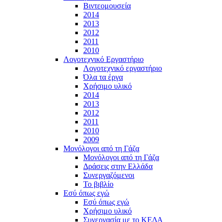
Βιντεομουσεία
2014
2013
2012
2011
2010
Λογοτεχνικό Εργαστήριο
Λογοτεχνικό εργαστήριο
Όλα τα έργα
Χρήσιμο υλικό
2014
2013
2012
2011
2010
2009
Μονόλογοι από τη Γάζα
Μονόλογοι από τη Γάζα
Δράσεις στην Ελλάδα
Συνεργαζόμενοι
To βιβλίο
Εσύ όπως εγώ
Εσύ όπως εγώ
Χρήσιμο υλικό
Συνεργασία με το ΚΕΔΑ