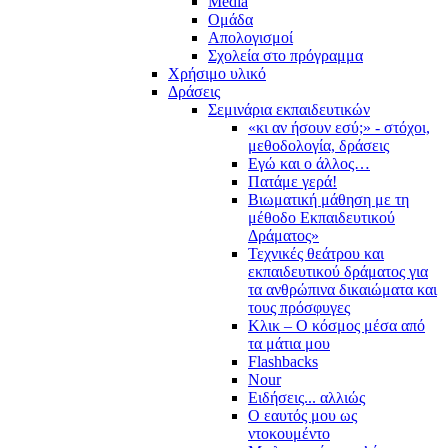
Media
Ομάδα
Απολογισμοί
Σχολεία στο πρόγραμμα
Χρήσιμο υλικό
Δράσεις
Σεμινάρια εκπαιδευτικών
«κι αν ήσουν εσύ;» - στόχοι,
μεθοδολογία, δράσεις
Εγώ και ο άλλος…
Πατάμε γερά!
Βιωματική μάθηση με τη
μέθοδο Εκπαιδευτικού
Δράματος»
Τεχνικές θεάτρου και
εκπαιδευτικού δράματος για
τα ανθρώπινα δικαιώματα και
τους πρόσφυγες
Κλικ – Ο κόσμος μέσα από
τα μάτια μου
Flashbacks
Nour
Ειδήσεις... αλλιώς
Ο εαυτός μου ως
ντοκουμέντο