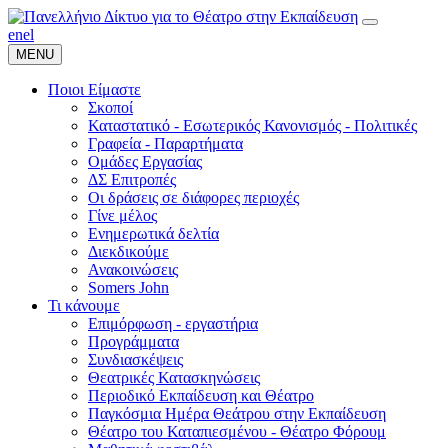
en
el
MENU
Ποιοι Είμαστε
Σκοποί
Καταστατικό - Εσωτερικός Κανονισμός - Πολιτικές
Γραφεία - Παραρτήματα
Ομάδες Εργασίας
ΔΣ Επιτροπές
Οι δράσεις σε διάφορες περιοχές
Γίνε μέλος
Ενημερωτικά δελτία
Διεκδικούμε
Ανακοινώσεις
Somers John
Τι κάνουμε
Επιμόρφωση - εργαστήρια
Προγράμματα
Συνδιασκέψεις
Θεατρικές Κατασκηνώσεις
Περιοδικό Εκπαίδευση και Θέατρο
Παγκόσμια Ημέρα Θεάτρου στην Εκπαίδευση
Θέατρο του Καταπιεσμένου - Θέατρο Φόρουμ