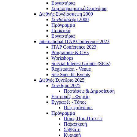
Εργαστήρια
Συμπληρωματικά Σεμινάρια
Διεθνής Συνδιάσκεψη 2000
Συνδιάσκεψη 2000
Πρόγραμμα
Πρακτικά
Εργαστήρια
International ITAP Conference 2023
ITAP Conference 2023
Programme & CVs
Workshops
Special Interest Groups (SIGs)
Registration - Venue
Site Specific Events
Διεθνές Συνέδριο 2025
Συνέδριο 2025
Προτάσεις & Δημοσίευση
Επιτροπές - Φορείς
Εγγραφές - Τόπος
Πώς φτάνουμε
Πρόγραμμα
Ποιος-Που-Πότε-Τι
Παρασκευή
Σάββατο
Κυριακή