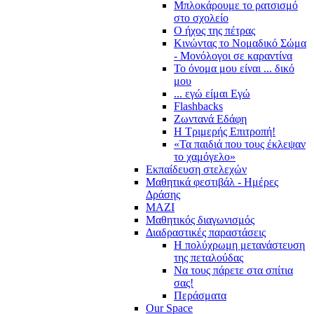
Μπλοκάρουμε το ρατσισμό
στο σχολείο
Ο ήχος της πέτρας
Κινώντας το Νομαδικό Σώμα
- Μονόλογοι σε καραντίνα
Το όνομα μου είναι ... δικό
μου
... εγώ είμαι Εγώ
Flashbacks
Ζωντανά Εδάφη
Η Τριμερής Επιτροπή!
«Τα παιδιά που τους έκλεψαν
το χαμόγελο»
Εκπαίδευση στελεχών
Μαθητικά φεστιβάλ - Ημέρες
Δράσης
ΜΑΖΙ
Μαθητικός διαγωνισμός
Διαδραστικές παραστάσεις
Η πολύχρωμη μετανάστευση
της πεταλούδας
Να τους πάρετε στα σπίτια
σας!
Περάσματα
Our Space