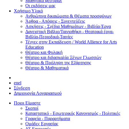
Μαθητικά φεστιβάλ
Οι εκδόσεις μας
Χρήσιμο Υλικό
Ανθρώπινα δικαιώματα & Θέματα προσφύγων
Άρθρα - Απόψεις - Συνεντεύξεις
Ασκήσεις - Σχέδια Μαθημάτων - Βιβλία-Έργα
Δανειστική Βιβλιο/Ταινιοθήκη - Θεατρικά έργα-
Βιβλία-Περιοδικά-Ταινίες
Τέχνες στην Εκπαίδευση / World Allience for Arts
Education
Θέατρο και Φυλακή
Θέατρο και διδασκαλία Ξένων Γλωσσών
Θέατρο & Πρόληψη της Εξάρτησης
Θέατρο & Μαθηματικά
en
el
Σύνδεση
Δημιουργία Λογαριασμού
Ποιοι Είμαστε
Σκοποί
Καταστατικό - Εσωτερικός Κανονισμός - Πολιτικές
Γραφεία - Παραρτήματα
Ομάδες Εργασίας
ΔΣ Επιτροπές