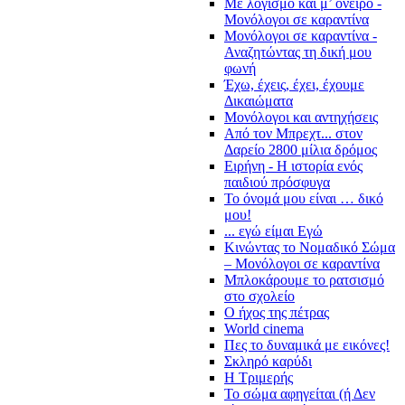
Με λογισμό και μ’ όνειρο -
Μονόλογοι σε καραντίνα
Μονόλογοι σε καραντίνα -
Αναζητώντας τη δική μου
φωνή
Έχω, έχεις, έχει, έχουμε
Δικαιώματα
Μονόλογοι και αντηχήσεις
Από τον Μπρεχτ... στον
Δαρείο 2800 μίλια δρόμος
Ειρήνη - Η ιστορία ενός
παιδιού πρόσφυγα
Το όνομά μου είναι … δικό
μου!
... εγώ είμαι Εγώ
Κινώντας το Νομαδικό Σώμα
– Μονόλογοι σε καραντίνα
Μπλοκάρουμε το ρατσισμό
στο σχολείο
Ο ήχος της πέτρας
World cinema
Πες το δυναμικά με εικόνες!
Σκληρό καρύδι
Η Τριμερής
Το σώμα αφηγείται (ή Δεν