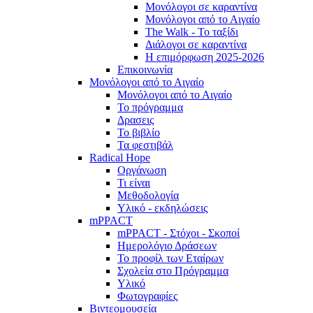
Μονόλογοι σε καραντίνα
Μονόλογοι από το Αιγαίο
The Walk - Το ταξίδι
Διάλογοι σε καραντίνα
Η επιμόρφωση 2025-2026
Επικοινωνία
Μονόλογοι από το Αιγαίο
Μονόλογοι από το Αιγαίο
Το πρόγραμμα
Δρασεις
Το βιβλίο
Τα φεστιβάλ
Radical Hope
Οργάνωση
Τι είναι
Μεθοδολογία
Υλικό - εκδηλώσεις
mPPACT
mPPACT - Στόχοι - Σκοποί
Ημερολόγιο Δράσεων
Το προφίλ των Εταίρων
Σχολεία στο Πρόγραμμα
Υλικό
Φωτογραφίες
Βιντεομουσεία