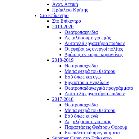
Ανατ. Αττική
Ηράκλειο Κρήτης
Στο Επίκεντρο
Στο Επίκεντρο
2019-2020
Θεατροπαιχνίδια
Ας μιλήσουμε για εμάς
Αυτοτελή εργαστήρια παιδιών
Οι έφηβοι ως ενεργοί πολίτες
Δράσεις εν καιρώ καραντίνας
2018-2019
Θεατροπαιχνίδια
Με τα φτερά του θεάτρου
Εσύ όπως και εγώ
Εργαστήρια Ενηλίκων
Θεατροπαιδαγωγικά προγράμματα
Αυτοτελή εργαστήρια παιδιών
2017-2018
Θεατροπαιχνίδια
Με τα φτερά του θεάτρου
Εσύ όπως κι εγώ
Ας μιλήσουμε για εμάς
Παραστάσεις Θεάτρου Φόρουμ
Εκπαιδευτικά προγράμματα
Summer Camp στο Επίκεντρο