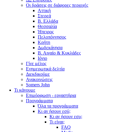
Οι δράσεις σε διάφορες περιοχές
Αττική
Στερεά
Β. Ελλάδα
Θεσσαλία
Ήπειρος
Πελοπόννησος
Κρήτη
Δωδεκάνησα
Β. Αιγαίο & Κυκλάδες
Ιόνιο
Γίνε μέλος
Ενημερωτικά δελτία
Διεκδικούμε
Ανακοινώσεις
Somers John
Τι κάνουμε
Επιμόρφωση - εργαστήρια
Προγράμματα
Όλα τα προγράμματα
Κι αν ήσουν εσύ;
Κι αν ήσουν εσυ;
Τι είναι;
FAQ