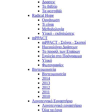
Δρασεις
Το βιβλίο
Τα φεστιβάλ
Radical Hope
Οργάνωση
Τι είναι
Μεθοδολογία
Υλικό - εκδηλώσεις
mPPACT
mPPACT - Στόχοι - Σκοποί
Ημερολόγιο Δράσεων
Το προφίλ των Εταίρων
Σχολεία στο Πρόγραμμα
Υλικό
Φωτογραφίες
Βιντεομουσεία
Βιντεομουσεία
2014
2013
2012
2011
2010
Λογοτεχνικό Εργαστήριο
Λογοτεχνικό εργαστήριο
Όλα τα έργα