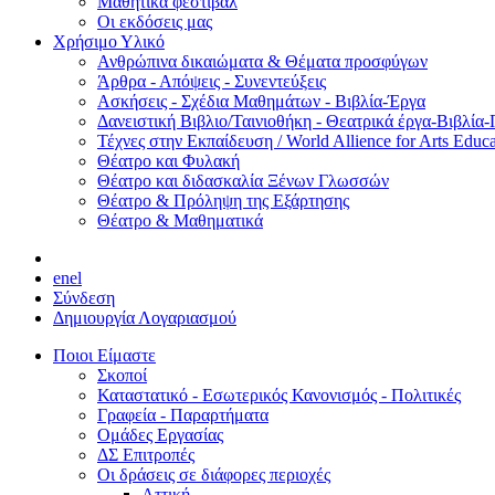
Μαθητικά φεστιβάλ
Οι εκδόσεις μας
Χρήσιμο Υλικό
Ανθρώπινα δικαιώματα & Θέματα προσφύγων
Άρθρα - Απόψεις - Συνεντεύξεις
Ασκήσεις - Σχέδια Μαθημάτων - Βιβλία-Έργα
Δανειστική Βιβλιο/Ταινιοθήκη - Θεατρικά έργα-Βιβλία-
Τέχνες στην Εκπαίδευση / World Allience for Arts Educa
Θέατρο και Φυλακή
Θέατρο και διδασκαλία Ξένων Γλωσσών
Θέατρο & Πρόληψη της Εξάρτησης
Θέατρο & Μαθηματικά
en
el
Σύνδεση
Δημιουργία Λογαριασμού
Ποιοι Είμαστε
Σκοποί
Καταστατικό - Εσωτερικός Κανονισμός - Πολιτικές
Γραφεία - Παραρτήματα
Ομάδες Εργασίας
ΔΣ Επιτροπές
Οι δράσεις σε διάφορες περιοχές
Αττική