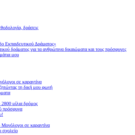
μεθοδολογία, δράσεις
δο Εκπαιδευτικού Δράματος»
τικού δράματος για τα ανθρώπινα δικαιώματα και τους πρόσφυγες
μάτια μου
ονόλογοι σε καραντίνα
ζητώντας τη δική μου φωνή
ιώματα
ο 2800 μίλια δρόμος
ού πρόσφυγα
υ!
 Μονόλογοι σε καραντίνα
 σχολείο