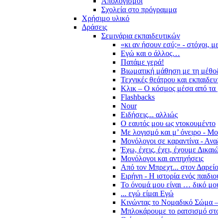
Απολογισμοί
Σχολεία στο πρόγραμμα
Χρήσιμο υλικό
Δράσεις
Σεμινάρια εκπαιδευτικών
«κι αν ήσουν εσύ;» - στόχοι, 
Εγώ και ο άλλος…
Πατάμε γερά!
Βιωματική μάθηση με τη μέθο
Τεχνικές θεάτρου και εκπαιδευ
Κλικ – Ο κόσμος μέσα από τα 
Flashbacks
Nour
Ειδήσεις... αλλιώς
Ο εαυτός μου ως ντοκουμέντο
Με λογισμό και μ’ όνειρο - Μ
Μονόλογοι σε καραντίνα - Ανα
Έχω, έχεις, έχει, έχουμε Δικα
Μονόλογοι και αντηχήσεις
Από τον Μπρεχτ... στον Δαρεί
Ειρήνη - Η ιστορία ενός παιδι
Το όνομά μου είναι … δικό μο
... εγώ είμαι Εγώ
Κινώντας το Νομαδικό Σώμα –
Μπλοκάρουμε το ρατσισμό στο