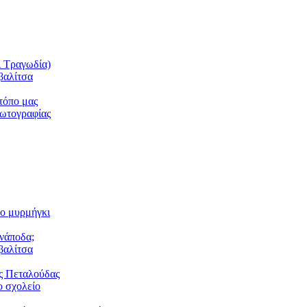
ι Τραγωδία)
βαλίτσα
τόπο μας
φωτογραφίας
το μυρμήγκι
ανάποδα;
βαλίτσα
ς Πεταλούδας
 σχολείο