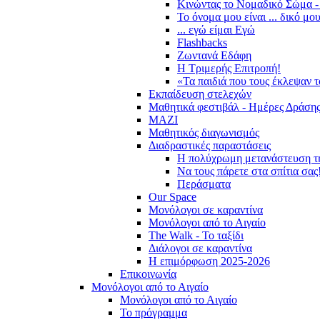
Κινώντας το Νομαδικό Σώμα -
Το όνομα μου είναι ... δικό μο
... εγώ είμαι Εγώ
Flashbacks
Ζωντανά Εδάφη
Η Τριμερής Επιτροπή!
«Τα παιδιά που τους έκλεψαν 
Εκπαίδευση στελεχών
Μαθητικά φεστιβάλ - Ημέρες Δράση
ΜΑΖΙ
Μαθητικός διαγωνισμός
Διαδραστικές παραστάσεις
Η πολύχρωμη μετανάστευση τ
Να τους πάρετε στα σπίτια σας
Περάσματα
Our Space
Μονόλογοι σε καραντίνα
Μονόλογοι από το Αιγαίο
The Walk - Το ταξίδι
Διάλογοι σε καραντίνα
Η επιμόρφωση 2025-2026
Επικοινωνία
Μονόλογοι από το Αιγαίο
Μονόλογοι από το Αιγαίο
Το πρόγραμμα