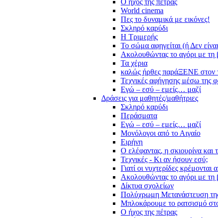
Ο ήχος της πέτρας
World cinema
Πες το δυναμικά με εικόνες!
Σκληρό καρύδι
Η Τριμερής
Το σώμα αφηγείται (ή Δεν είνα
Ακολουθώντας το αγόρι με τη 
Τα χέρια
καλώς ήρθες παράΞΕΝΕ στον 
Τεχνικές αφήγησης μέσω της 
Εγώ – εσύ – εμείς… μαζί
Δράσεις για μαθητές/μαθήτριες
Σκληρό καρύδι
Περάσματα
Εγώ – εσύ – εμείς… μαζί
Μονόλογοι από το Αιγαίο
Ειρήνη
Ο ελέφαντας, η σκιουρίνα και 
Τεχνικές - Κι αν ήσουν εσύ;
Γιατί οι νυχτερίδες κρέμονται 
Ακολουθώντας το αγόρι με τη 
Δίκτυα σχολείων
Πολύχρωμη Μετανάστευση τη
Μπλοκάρουμε το ρατσισμό στο
Ο ήχος της πέτρας