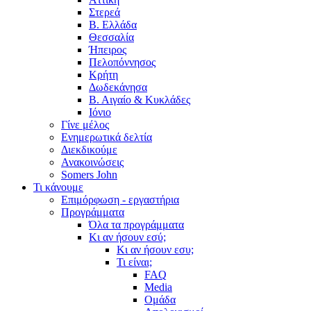
Στερεά
Β. Ελλάδα
Θεσσαλία
Ήπειρος
Πελοπόννησος
Κρήτη
Δωδεκάνησα
Β. Αιγαίο & Κυκλάδες
Ιόνιο
Γίνε μέλος
Ενημερωτικά δελτία
Διεκδικούμε
Ανακοινώσεις
Somers John
Τι κάνουμε
Επιμόρφωση - εργαστήρια
Προγράμματα
Όλα τα προγράμματα
Κι αν ήσουν εσύ;
Κι αν ήσουν εσυ;
Τι είναι;
FAQ
Media
Ομάδα