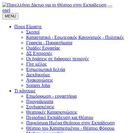
en
el
MENU
Ποιοι Είμαστε
Σκοποί
Καταστατικό - Εσωτερικός Κανονισμός - Πολιτικές
Γραφεία - Παραρτήματα
Ομάδες Εργασίας
ΔΣ Επιτροπές
Οι δράσεις σε διάφορες περιοχές
Γίνε μέλος
Ενημερωτικά δελτία
Διεκδικούμε
Ανακοινώσεις
Somers John
Τι κάνουμε
Επιμόρφωση - εργαστήρια
Προγράμματα
Συνδιασκέψεις
Θεατρικές Κατασκηνώσεις
Περιοδικό Εκπαίδευση και Θέατρο
Παγκόσμια Ημέρα Θεάτρου στην Εκπαίδευση
Θέατρο του Καταπιεσμένου - Θέατρο Φόρουμ