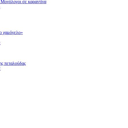
 Μονόλογοι σε καραντίνα
υ
το χαμόγελο»
ς
ης πεταλούδας
!