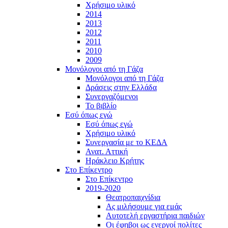
Χρήσιμο υλικό
2014
2013
2012
2011
2010
2009
Μονόλογοι από τη Γάζα
Μονόλογοι από τη Γάζα
Δράσεις στην Ελλάδα
Συνεργαζόμενοι
To βιβλίο
Εσύ όπως εγώ
Εσύ όπως εγώ
Χρήσιμο υλικό
Συνεργασία με το ΚΕΔΑ
Ανατ. Αττική
Ηράκλειο Κρήτης
Στο Επίκεντρο
Στο Επίκεντρο
2019-2020
Θεατροπαιχνίδια
Ας μιλήσουμε για εμάς
Αυτοτελή εργαστήρια παιδιών
Οι έφηβοι ως ενεργοί πολίτες