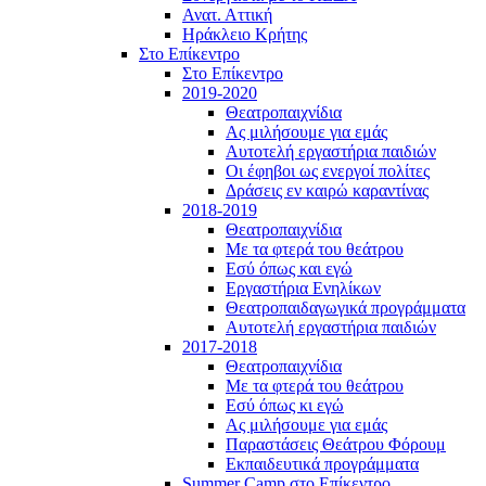
Ανατ. Αττική
Ηράκλειο Κρήτης
Στο Επίκεντρο
Στο Επίκεντρο
2019-2020
Θεατροπαιχνίδια
Ας μιλήσουμε για εμάς
Αυτοτελή εργαστήρια παιδιών
Οι έφηβοι ως ενεργοί πολίτες
Δράσεις εν καιρώ καραντίνας
2018-2019
Θεατροπαιχνίδια
Με τα φτερά του θεάτρου
Εσύ όπως και εγώ
Εργαστήρια Ενηλίκων
Θεατροπαιδαγωγικά προγράμματα
Αυτοτελή εργαστήρια παιδιών
2017-2018
Θεατροπαιχνίδια
Με τα φτερά του θεάτρου
Εσύ όπως κι εγώ
Ας μιλήσουμε για εμάς
Παραστάσεις Θεάτρου Φόρουμ
Εκπαιδευτικά προγράμματα
Summer Camp στο Επίκεντρο