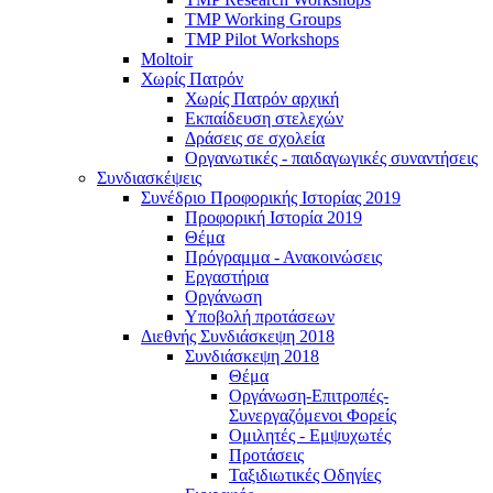
TMP Working Groups
TMP Pilot Workshops
Moltoir
Χωρίς Πατρόν
Χωρίς Πατρόν αρχική
Εκπαίδευση στελεχών
Δράσεις σε σχολεία
Οργανωτικές - παιδαγωγικές συναντήσεις
Συνδιασκέψεις
Συνέδριο Προφορικής Ιστορίας 2019
Προφορική Ιστορία 2019
Θέμα
Πρόγραμμα - Ανακοινώσεις
Εργαστήρια
Οργάνωση
Υποβολή προτάσεων
Διεθνής Συνδιάσκεψη 2018
Συνδιάσκεψη 2018
Θέμα
Οργάνωση-Επιτροπές-
Συνεργαζόμενοι Φορείς
Ομιλητές - Εμψυχωτές
Προτάσεις
Ταξιδιωτικές Οδηγίες