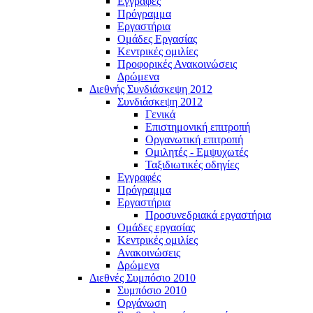
Εγγραφές
Πρόγραμμα
Εργαστήρια
Ομάδες Εργασίας
Κεντρικές ομιλίες
Προφορικές Ανακοινώσεις
Δρώμενα
Διεθνής Συνδιάσκεψη 2012
Συνδιάσκεψη 2012
Γενικά
Επιστημονική επιτροπή
Οργανωτική επιτροπή
Ομιλητές - Εμψυχωτές
Ταξιδιωτικές οδηγίες
Εγγραφές
Πρόγραμμα
Εργαστήρια
Προσυνεδριακά εργαστήρια
Ομάδες εργασίας
Κεντρικές ομιλίες
Ανακοινώσεις
Δρώμενα
Διεθνές Συμπόσιο 2010
Συμπόσιο 2010
Οργάνωση