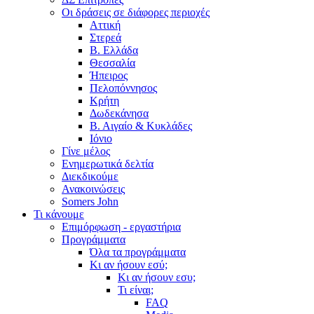
Οι δράσεις σε διάφορες περιοχές
Αττική
Στερεά
Β. Ελλάδα
Θεσσαλία
Ήπειρος
Πελοπόννησος
Κρήτη
Δωδεκάνησα
Β. Αιγαίο & Κυκλάδες
Ιόνιο
Γίνε μέλος
Ενημερωτικά δελτία
Διεκδικούμε
Ανακοινώσεις
Somers John
Τι κάνουμε
Επιμόρφωση - εργαστήρια
Προγράμματα
Όλα τα προγράμματα
Κι αν ήσουν εσύ;
Κι αν ήσουν εσυ;
Τι είναι;
FAQ