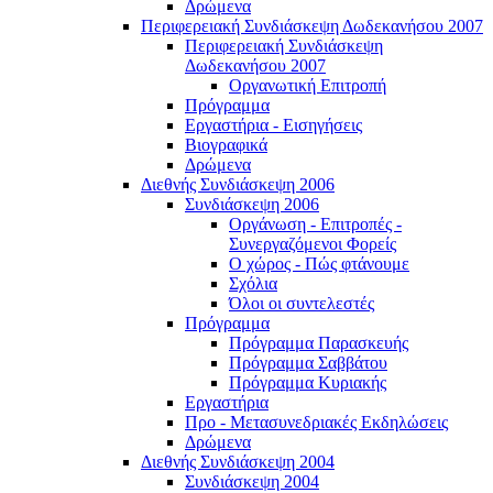
Δρώμενα
Περιφερειακή Συνδιάσκεψη Δωδεκανήσου 2007
Περιφερειακή Συνδιάσκεψη
Δωδεκανήσου 2007
Οργανωτική Επιτροπή
Πρόγραμμα
Εργαστήρια - Εισηγήσεις
Βιογραφικά
Δρώμενα
Διεθνής Συνδιάσκεψη 2006
Συνδιάσκεψη 2006
Οργάνωση - Επιτροπές -
Συνεργαζόμενοι Φορείς
Ο χώρος - Πώς φτάνουμε
Σχόλια
Όλοι οι συντελεστές
Πρόγραμμα
Πρόγραμμα Παρασκευής
Πρόγραμμα Σαββάτου
Πρόγραμμα Κυριακής
Εργαστήρια
Προ - Μετασυνεδριακές Εκδηλώσεις
Δρώμενα
Διεθνής Συνδιάσκεψη 2004
Συνδιάσκεψη 2004