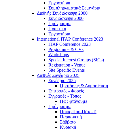
Εργαστήρια
Συμπληρωματικά Σεμινάρια
Διεθνής Συνδιάσκεψη 2000
Συνδιάσκεψη 2000
Πρόγραμμα
Πρακτικά
Εργαστήρια
International ITAP Conference 2023
ITAP Conference 2023
Programme & CVs
Workshops
Special Interest Groups (SIGs)
Registration - Venue
Site Specific Events
Διεθνές Συνέδριο 2025
Συνέδριο 2025
Προτάσεις & Δημοσίευση
Επιτροπές - Φορείς
Εγγραφές - Τόπος
Πώς φτάνουμε
Πρόγραμμα
Ποιος-Που-Πότε-Τι
Παρασκευή
Σάββατο
Κυριακή