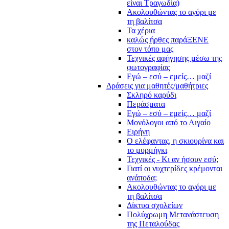
είναι Τραγωδία)
Ακολουθώντας το αγόρι με
τη βαλίτσα
Τα χέρια
καλώς ήρθες παράΞΕΝΕ
στον τόπο μας
Τεχνικές αφήγησης μέσω της
φωτογραφίας
Εγώ – εσύ – εμείς… μαζί
Δράσεις για μαθητές/μαθήτριες
Σκληρό καρύδι
Περάσματα
Εγώ – εσύ – εμείς… μαζί
Μονόλογοι από το Αιγαίο
Ειρήνη
Ο ελέφαντας, η σκιουρίνα και
το μυρμήγκι
Τεχνικές - Κι αν ήσουν εσύ;
Γιατί οι νυχτερίδες κρέμονται
ανάποδα;
Ακολουθώντας το αγόρι με
τη βαλίτσα
Δίκτυα σχολείων
Πολύχρωμη Μετανάστευση
της Πεταλούδας