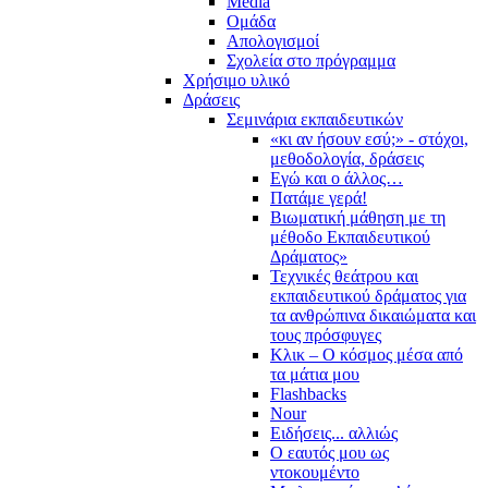
Media
Ομάδα
Απολογισμοί
Σχολεία στο πρόγραμμα
Χρήσιμο υλικό
Δράσεις
Σεμινάρια εκπαιδευτικών
«κι αν ήσουν εσύ;» - στόχοι,
μεθοδολογία, δράσεις
Εγώ και ο άλλος…
Πατάμε γερά!
Βιωματική μάθηση με τη
μέθοδο Εκπαιδευτικού
Δράματος»
Τεχνικές θεάτρου και
εκπαιδευτικού δράματος για
τα ανθρώπινα δικαιώματα και
τους πρόσφυγες
Κλικ – Ο κόσμος μέσα από
τα μάτια μου
Flashbacks
Nour
Ειδήσεις... αλλιώς
Ο εαυτός μου ως
ντοκουμέντο