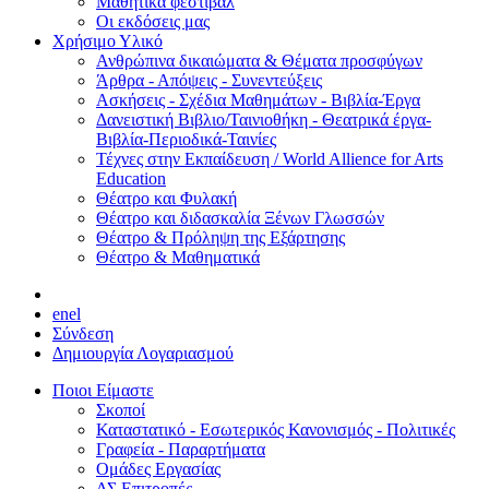
Μαθητικά φεστιβάλ
Οι εκδόσεις μας
Χρήσιμο Υλικό
Ανθρώπινα δικαιώματα & Θέματα προσφύγων
Άρθρα - Απόψεις - Συνεντεύξεις
Ασκήσεις - Σχέδια Μαθημάτων - Βιβλία-Έργα
Δανειστική Βιβλιο/Ταινιοθήκη - Θεατρικά έργα-
Βιβλία-Περιοδικά-Ταινίες
Τέχνες στην Εκπαίδευση / World Allience for Arts
Education
Θέατρο και Φυλακή
Θέατρο και διδασκαλία Ξένων Γλωσσών
Θέατρο & Πρόληψη της Εξάρτησης
Θέατρο & Μαθηματικά
en
el
Σύνδεση
Δημιουργία Λογαριασμού
Ποιοι Είμαστε
Σκοποί
Καταστατικό - Εσωτερικός Κανονισμός - Πολιτικές
Γραφεία - Παραρτήματα
Ομάδες Εργασίας
ΔΣ Επιτροπές