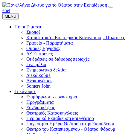
en
el
MENU
Ποιοι Είμαστε
Σκοποί
Καταστατικό - Εσωτερικός Κανονισμός - Πολιτικές
Γραφεία - Παραρτήματα
Ομάδες Εργασίας
ΔΣ Επιτροπές
Οι δράσεις σε διάφορες περιοχές
Γίνε μέλος
Ενημερωτικά δελτία
Διεκδικούμε
Ανακοινώσεις
Somers John
Τι κάνουμε
Επιμόρφωση - εργαστήρια
Προγράμματα
Συνδιασκέψεις
Θεατρικές Κατασκηνώσεις
Περιοδικό Εκπαίδευση και Θέατρο
Παγκόσμια Ημέρα Θεάτρου στην Εκπαίδευση
Θέατρο του Καταπιεσμένου - Θέατρο Φόρουμ