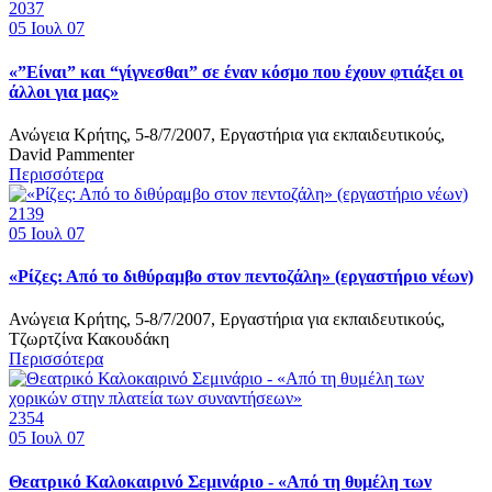
2037
05
Ιουλ 07
«”Eίναι” και “γίγνεσθαι” σε έναν κόσμο που έχουν φτιάξει οι
άλλοι για μας»
Ανώγεια Κρήτης, 5-8/7/2007, Εργαστήρια για εκπαιδευτικούς,
David Pammenter
Περισσότερα
2139
05
Ιουλ 07
«Ρίζες: Από το διθύραμβο στον πεντοζάλη» (εργαστήριο νέων)
Ανώγεια Κρήτης, 5-8/7/2007, Εργαστήρια για εκπαιδευτικούς,
Τζωρτζίνα Κακουδάκη
Περισσότερα
2354
05
Ιουλ 07
Θεατρικό Καλοκαιρινό Σεμινάριο - «Από τη θυμέλη των