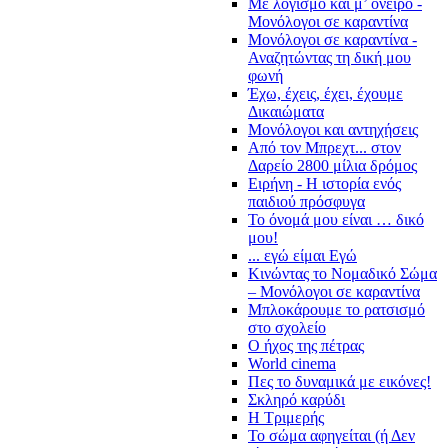
Με λογισμό και μ’ όνειρο -
Μονόλογοι σε καραντίνα
Μονόλογοι σε καραντίνα -
Αναζητώντας τη δική μου
φωνή
Έχω, έχεις, έχει, έχουμε
Δικαιώματα
Μονόλογοι και αντηχήσεις
Από τον Μπρεχτ... στον
Δαρείο 2800 μίλια δρόμος
Ειρήνη - Η ιστορία ενός
παιδιού πρόσφυγα
Το όνομά μου είναι … δικό
μου!
... εγώ είμαι Εγώ
Κινώντας το Νομαδικό Σώμα
– Μονόλογοι σε καραντίνα
Μπλοκάρουμε το ρατσισμό
στο σχολείο
Ο ήχος της πέτρας
World cinema
Πες το δυναμικά με εικόνες!
Σκληρό καρύδι
Η Τριμερής
Το σώμα αφηγείται (ή Δεν