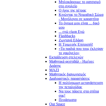
Μπλοκάρουμε το ρατσισμό
στο σχολείο
Ο ήχος της πέτρας
Κινώντας το Νομαδικό Σώμα
- Μονόλογοι σε καραντίνα
Το όνομα μου είναι ... δικό
μου
... εγώ είμαι Εγώ
Flashbacks
Ζωντανά Εδάφη
Η Τριμερής Επιτροπή!
«Τα παιδιά που τους έκλεψαν
το χαμόγελο»
Εκπαίδευση στελεχών
Μαθητικά φεστιβάλ - Ημέρες
Δράσης
ΜΑΖΙ
Μαθητικός διαγωνισμός
Διαδραστικές παραστάσεις
Η πολύχρωμη μετανάστευση
της πεταλούδας
Να τους πάρετε στα σπίτια
σας!
Περάσματα
Our Space