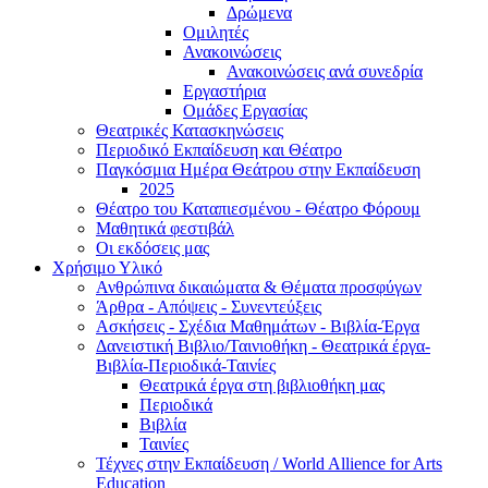
Δρώμενα
Ομιλητές
Ανακοινώσεις
Ανακοινώσεις ανά συνεδρία
Εργαστήρια
Ομάδες Εργασίας
Θεατρικές Κατασκηνώσεις
Περιοδικό Εκπαίδευση και Θέατρο
Παγκόσμια Ημέρα Θεάτρου στην Εκπαίδευση
2025
Θέατρο του Καταπιεσμένου - Θέατρο Φόρουμ
Μαθητικά φεστιβάλ
Οι εκδόσεις μας
Χρήσιμο Υλικό
Ανθρώπινα δικαιώματα & Θέματα προσφύγων
Άρθρα - Απόψεις - Συνεντεύξεις
Ασκήσεις - Σχέδια Μαθημάτων - Βιβλία-Έργα
Δανειστική Βιβλιο/Ταινιοθήκη - Θεατρικά έργα-
Βιβλία-Περιοδικά-Ταινίες
Θεατρικά έργα στη βιβλιοθήκη μας
Περιοδικά
Βιβλία
Ταινίες
Τέχνες στην Εκπαίδευση / World Allience for Arts
Education