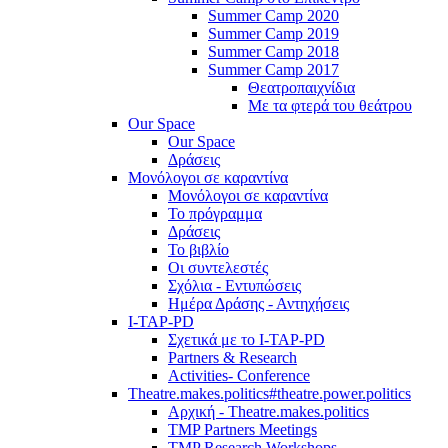
Summer Camp 2020
Summer Camp 2019
Summer Camp 2018
Summer Camp 2017
Θεατροπαιχνίδια
Με τα φτερά του θεάτρου
Our Space
Our Space
Δράσεις
Μονόλογοι σε καραντίνα
Μονόλογοι σε καραντίνα
Το πρόγραμμα
Δράσεις
Το βιβλίο
Οι συντελεστές
Σχόλια - Εντυπώσεις
Ημέρα Δράσης - Αντηχήσεις
I-TAP-PD
Σχετικά με το I-TAP-PD
Partners & Research
Activities- Conference
Theatre.makes.politics#theatre.power.politics
Αρχική - Theatre.makes.politics
TMP Partners Meetings
TMP Research Workshops