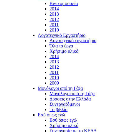
Βιντεομουσεία
2014
2013
2012
2011
2010
Λογοτεχνικό Εργαστήριο
Λογοτεχνικό εργαστήριο
Όλα τα έργα
Χρήσιμο υλικό
2014
2013
2012
2011
2010
2009
Μονόλογοι από τη Γάζα
Μονόλογοι από τη Γάζα
Δράσεις στην Ελλάδα
Συνεργαζόμενοι
To βιβλίο
Εσύ όπως εγώ
Εσύ όπως εγώ
Χρήσιμο υλικό
Συνεργασία με το ΚΕΔΑ