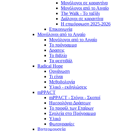
Μονόλογοι σε καραντίνα
Μονόλογοι από το Αιγαίο
The Walk - Το ταξίδι
Διάλογοι σε καραντίνα
Η επιμόρφωση 2025-2026
Επικοινωνία
Μονόλογοι από το Αιγαίο
Μονόλογοι από το Αιγαίο
Το πρόγραμμα
Δρασεις
Το βιβλίο
Τα φεστιβάλ
Radical Hope
Οργάνωση
Τι είναι
Μεθοδολογία
Υλικό - εκδηλώσεις
mPPACT
mPPACT - Στόχοι - Σκοποί
Ημερολόγιο Δράσεων
Το προφίλ των Εταίρων
Σχολεία στο Πρόγραμμα
Υλικό
Φωτογραφίες
Βιντεομουσεία