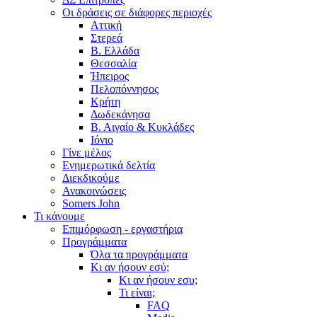
Οι δράσεις σε διάφορες περιοχές
Αττική
Στερεά
Β. Ελλάδα
Θεσσαλία
Ήπειρος
Πελοπόννησος
Κρήτη
Δωδεκάνησα
Β. Αιγαίο & Κυκλάδες
Ιόνιο
Γίνε μέλος
Ενημερωτικά δελτία
Διεκδικούμε
Ανακοινώσεις
Somers John
Τι κάνουμε
Επιμόρφωση - εργαστήρια
Προγράμματα
Όλα τα προγράμματα
Κι αν ήσουν εσύ;
Κι αν ήσουν εσυ;
Τι είναι;
FAQ