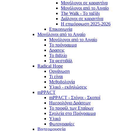
Μονόλογοι σε καραντίνα
Μονόλογοι από το Αιγαίο
The Walk - Το ταξίδι
Διάλογοι σε καραντίνα
Η επιμόρφωση 2025-2026
Επικοινωνία
Μονόλογοι από το Αιγαίο
Μονόλογοι από το Αιγαίο
Το πρόγραμμα
Δρασεις
Το βιβλίο
Τα φεστιβάλ
Radical Hope
Οργάνωση
Τι είναι
Μεθοδολογία
Υλικό - εκδηλώσεις
mPPACT
mPPACT - Στόχοι - Σκοποί
Ημερολόγιο Δράσεων
Το προφίλ των Εταίρων
Σχολεία στο Πρόγραμμα
Υλικό
Φωτογραφίες
Βιντεομουσεία