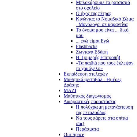
Μπλοκάρουμε το ρατσισμό
στο σχολείο
Ο ήχος της πέτρας
Κινώντας το Νομαδικό Σώμα
- Μονόλογοι σε καραντίνα
Το όνομα μου είναι ... δικό
μου
... εγώ είμαι Εγώ
Flashbacks
Ζωντανά Εδάφη
Η Τριμερής Επιτροπή!
«Τα παιδιά που τους έκλεψαν
το χαμόγελο»
Εκπαίδευση στελεχών
Μαθητικά φεστιβάλ - Ημέρες
Δράσης
ΜΑΖΙ
Μαθητικός διαγωνισμός
Διαδραστικές παραστάσεις
Η πολύχρωμη μετανάστευση
της πεταλούδας
Να τους πάρετε στα σπίτια
σας!
Περάσματα
Our Space