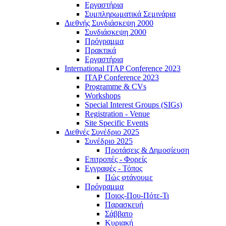
Εργαστήρια
Συμπληρωματικά Σεμινάρια
Διεθνής Συνδιάσκεψη 2000
Συνδιάσκεψη 2000
Πρόγραμμα
Πρακτικά
Εργαστήρια
International ITAP Conference 2023
ITAP Conference 2023
Programme & CVs
Workshops
Special Interest Groups (SIGs)
Registration - Venue
Site Specific Events
Διεθνές Συνέδριο 2025
Συνέδριο 2025
Προτάσεις & Δημοσίευση
Επιτροπές - Φορείς
Εγγραφές - Τόπος
Πώς φτάνουμε
Πρόγραμμα
Ποιος-Που-Πότε-Τι
Παρασκευή
Σάββατο
Κυριακή