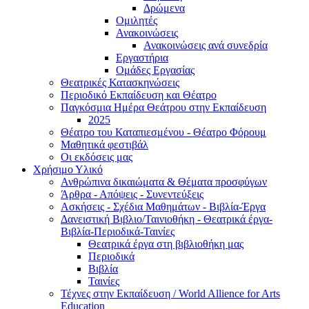
Δρώμενα
Ομιλητές
Ανακοινώσεις
Ανακοινώσεις ανά συνεδρία
Εργαστήρια
Ομάδες Εργασίας
Θεατρικές Κατασκηνώσεις
Περιοδικό Εκπαίδευση και Θέατρο
Παγκόσμια Ημέρα Θεάτρου στην Εκπαίδευση
2025
Θέατρο του Καταπιεσμένου - Θέατρο Φόρουμ
Μαθητικά φεστιβάλ
Οι εκδόσεις μας
Χρήσιμο Υλικό
Ανθρώπινα δικαιώματα & Θέματα προσφύγων
Άρθρα - Απόψεις - Συνεντεύξεις
Ασκήσεις - Σχέδια Μαθημάτων - Βιβλία-Έργα
Δανειστική Βιβλιο/Ταινιοθήκη - Θεατρικά έργα-
Βιβλία-Περιοδικά-Ταινίες
Θεατρικά έργα στη βιβλιοθήκη μας
Περιοδικά
Βιβλία
Ταινίες
Τέχνες στην Εκπαίδευση / World Allience for Arts
Education