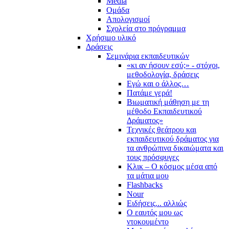
Media
Ομάδα
Απολογισμοί
Σχολεία στο πρόγραμμα
Χρήσιμο υλικό
Δράσεις
Σεμινάρια εκπαιδευτικών
«κι αν ήσουν εσύ;» - στόχοι,
μεθοδολογία, δράσεις
Εγώ και ο άλλος…
Πατάμε γερά!
Βιωματική μάθηση με τη
μέθοδο Εκπαιδευτικού
Δράματος»
Τεχνικές θεάτρου και
εκπαιδευτικού δράματος για
τα ανθρώπινα δικαιώματα και
τους πρόσφυγες
Κλικ – Ο κόσμος μέσα από
τα μάτια μου
Flashbacks
Nour
Ειδήσεις... αλλιώς
Ο εαυτός μου ως
ντοκουμέντο