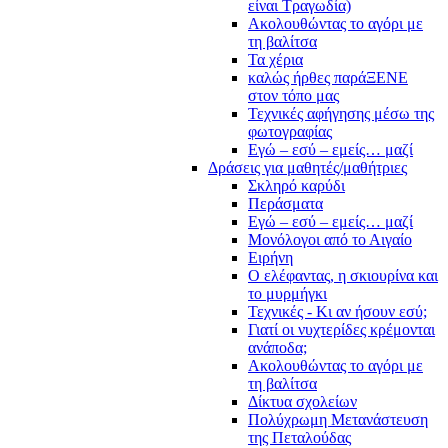
είναι Τραγωδία)
Ακολουθώντας το αγόρι με
τη βαλίτσα
Τα χέρια
καλώς ήρθες παράΞΕΝΕ
στον τόπο μας
Τεχνικές αφήγησης μέσω της
φωτογραφίας
Εγώ – εσύ – εμείς… μαζί
Δράσεις για μαθητές/μαθήτριες
Σκληρό καρύδι
Περάσματα
Εγώ – εσύ – εμείς… μαζί
Μονόλογοι από το Αιγαίο
Ειρήνη
Ο ελέφαντας, η σκιουρίνα και
το μυρμήγκι
Τεχνικές - Κι αν ήσουν εσύ;
Γιατί οι νυχτερίδες κρέμονται
ανάποδα;
Ακολουθώντας το αγόρι με
τη βαλίτσα
Δίκτυα σχολείων
Πολύχρωμη Μετανάστευση
της Πεταλούδας