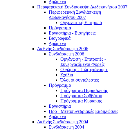
Δρώμενα
Περιφερειακή Συνδιάσκεψη Δωδεκανήσου 2007
Περιφερειακή Συνδιάσκεψη
Δωδεκανήσου 2007
Οργανωτική Επιτροπή
Πρόγραμμα
Εργαστήρια - Εισηγήσεις
Βιογραφικά
Δρώμενα
Διεθνής Συνδιάσκεψη 2006
Συνδιάσκεψη 2006
Οργάνωση - Επιτροπές -
Συνεργαζόμενοι Φορείς
Ο χώρος - Πώς φτάνουμε
Σχόλια
Όλοι οι συντελεστές
Πρόγραμμα
Πρόγραμμα Παρασκευής
Πρόγραμμα Σαββάτου
Πρόγραμμα Κυριακής
Εργαστήρια
Προ - Μετασυνεδριακές Εκδηλώσεις
Δρώμενα
Διεθνής Συνδιάσκεψη 2004
Συνδιάσκεψη 2004