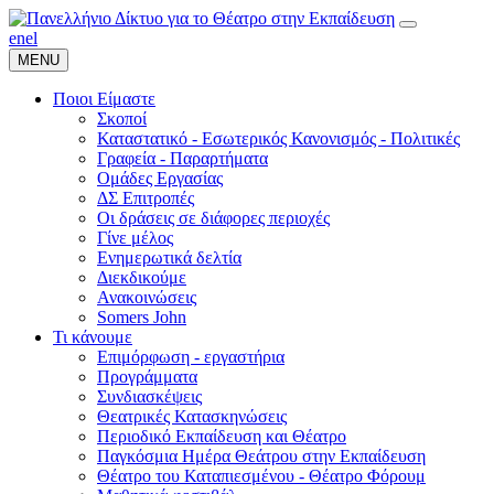
en
el
MENU
Ποιοι Είμαστε
Σκοποί
Καταστατικό - Εσωτερικός Κανονισμός - Πολιτικές
Γραφεία - Παραρτήματα
Ομάδες Εργασίας
ΔΣ Επιτροπές
Οι δράσεις σε διάφορες περιοχές
Γίνε μέλος
Ενημερωτικά δελτία
Διεκδικούμε
Ανακοινώσεις
Somers John
Τι κάνουμε
Επιμόρφωση - εργαστήρια
Προγράμματα
Συνδιασκέψεις
Θεατρικές Κατασκηνώσεις
Περιοδικό Εκπαίδευση και Θέατρο
Παγκόσμια Ημέρα Θεάτρου στην Εκπαίδευση
Θέατρο του Καταπιεσμένου - Θέατρο Φόρουμ