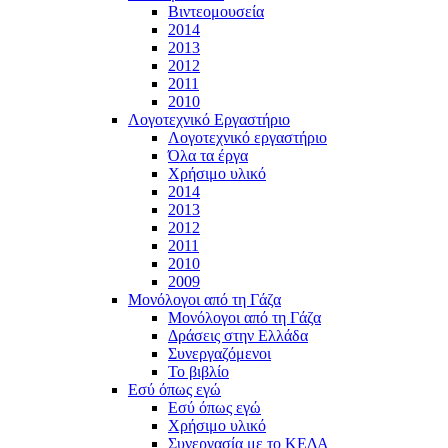
Βιντεομουσεία
2014
2013
2012
2011
2010
Λογοτεχνικό Εργαστήριο
Λογοτεχνικό εργαστήριο
Όλα τα έργα
Χρήσιμο υλικό
2014
2013
2012
2011
2010
2009
Μονόλογοι από τη Γάζα
Μονόλογοι από τη Γάζα
Δράσεις στην Ελλάδα
Συνεργαζόμενοι
To βιβλίο
Εσύ όπως εγώ
Εσύ όπως εγώ
Χρήσιμο υλικό
Συνεργασία με το ΚΕΔΑ