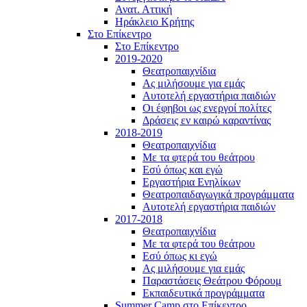
Ανατ. Αττική
Ηράκλειο Κρήτης
Στο Επίκεντρο
Στο Επίκεντρο
2019-2020
Θεατροπαιχνίδια
Ας μιλήσουμε για εμάς
Αυτοτελή εργαστήρια παιδιών
Οι έφηβοι ως ενεργοί πολίτες
Δράσεις εν καιρώ καραντίνας
2018-2019
Θεατροπαιχνίδια
Με τα φτερά του θεάτρου
Εσύ όπως και εγώ
Εργαστήρια Ενηλίκων
Θεατροπαιδαγωγικά προγράμματα
Αυτοτελή εργαστήρια παιδιών
2017-2018
Θεατροπαιχνίδια
Με τα φτερά του θεάτρου
Εσύ όπως κι εγώ
Ας μιλήσουμε για εμάς
Παραστάσεις Θεάτρου Φόρουμ
Εκπαιδευτικά προγράμματα
Summer Camp στο Επίκεντρο