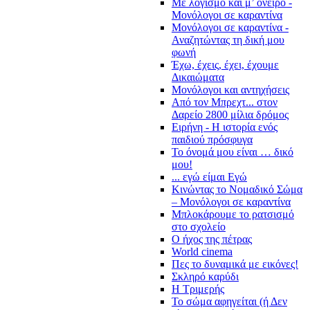
Με λογισμό και μ’ όνειρο -
Μονόλογοι σε καραντίνα
Μονόλογοι σε καραντίνα -
Αναζητώντας τη δική μου
φωνή
Έχω, έχεις, έχει, έχουμε
Δικαιώματα
Μονόλογοι και αντηχήσεις
Από τον Μπρεχτ... στον
Δαρείο 2800 μίλια δρόμος
Ειρήνη - Η ιστορία ενός
παιδιού πρόσφυγα
Το όνομά μου είναι … δικό
μου!
... εγώ είμαι Εγώ
Κινώντας το Νομαδικό Σώμα
– Μονόλογοι σε καραντίνα
Μπλοκάρουμε το ρατσισμό
στο σχολείο
Ο ήχος της πέτρας
World cinema
Πες το δυναμικά με εικόνες!
Σκληρό καρύδι
Η Τριμερής
Το σώμα αφηγείται (ή Δεν