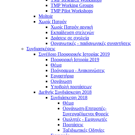
TMP Working Groups
TMP Pilot Workshops
Moltoir
Χωρίς Πατρόν
Χωρίς Πατρόν αρχική
Εκπαίδευση στελεχών
Δράσεις σε σχολεία
Οργανωτικές - παιδαγωγικές συναντήσεις
Συνδιασκέψεις
Συνέδριο Προφορικής Ιστορίας 2019
Προφορική Ιστορία 2019
Θέμα
Πρόγραμμα - Ανακοινώσεις
Εργαστήρια
Οργάνωση
Υποβολή προτάσεων
Διεθνής Συνδιάσκεψη 2018
Συνδιάσκεψη 2018
Θέμα
Οργάνωση-Επιτροπές-
Συνεργαζόμενοι Φορείς
Ομιλητές - Εμψυχωτές
Προτάσεις
Ταξιδιωτικές Οδηγίες