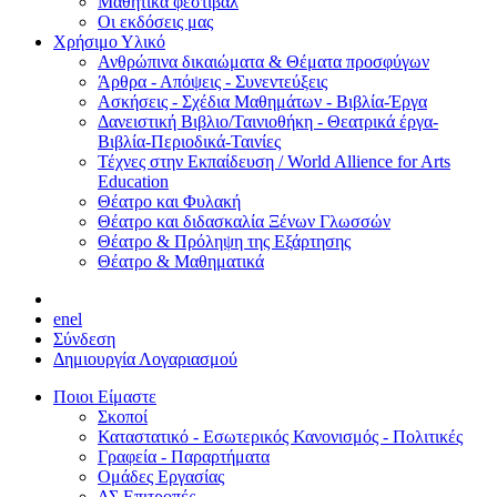
Μαθητικά φεστιβάλ
Οι εκδόσεις μας
Χρήσιμο Υλικό
Ανθρώπινα δικαιώματα & Θέματα προσφύγων
Άρθρα - Απόψεις - Συνεντεύξεις
Ασκήσεις - Σχέδια Μαθημάτων - Βιβλία-Έργα
Δανειστική Βιβλιο/Ταινιοθήκη - Θεατρικά έργα-
Βιβλία-Περιοδικά-Ταινίες
Τέχνες στην Εκπαίδευση / World Allience for Arts
Education
Θέατρο και Φυλακή
Θέατρο και διδασκαλία Ξένων Γλωσσών
Θέατρο & Πρόληψη της Εξάρτησης
Θέατρο & Μαθηματικά
en
el
Σύνδεση
Δημιουργία Λογαριασμού
Ποιοι Είμαστε
Σκοποί
Καταστατικό - Εσωτερικός Κανονισμός - Πολιτικές
Γραφεία - Παραρτήματα
Ομάδες Εργασίας
ΔΣ Επιτροπές