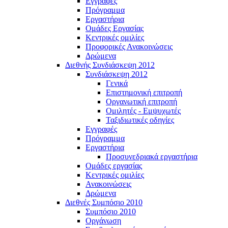
Εγγραφές
Πρόγραμμα
Εργαστήρια
Ομάδες Εργασίας
Κεντρικές ομιλίες
Προφορικές Ανακοινώσεις
Δρώμενα
Διεθνής Συνδιάσκεψη 2012
Συνδιάσκεψη 2012
Γενικά
Επιστημονική επιτροπή
Οργανωτική επιτροπή
Ομιλητές - Εμψυχωτές
Ταξιδιωτικές οδηγίες
Εγγραφές
Πρόγραμμα
Εργαστήρια
Προσυνεδριακά εργαστήρια
Ομάδες εργασίας
Κεντρικές ομιλίες
Ανακοινώσεις
Δρώμενα
Διεθνές Συμπόσιο 2010
Συμπόσιο 2010
Οργάνωση