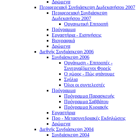
Δρώμενα
Περιφερειακή Συνδιάσκεψη Δωδεκανήσου 2007
Περιφερειακή Συνδιάσκεψη
Δωδεκανήσου 2007
Οργανωτική Επιτροπή
Πρόγραμμα
Εργαστήρια - Εισηγήσεις
Βιογραφικά
Δρώμενα
Διεθνής Συνδιάσκεψη 2006
Συνδιάσκεψη 2006
Οργάνωση - Επιτροπές -
Συνεργαζόμενοι Φορείς
Ο χώρος - Πώς φτάνουμε
Σχόλια
Όλοι οι συντελεστές
Πρόγραμμα
Πρόγραμμα Παρασκευής
Πρόγραμμα Σαββάτου
Πρόγραμμα Κυριακής
Εργαστήρια
Προ - Μετασυνεδριακές Εκδηλώσεις
Δρώμενα
Διεθνής Συνδιάσκεψη 2004
Συνδιάσκεψη 2004