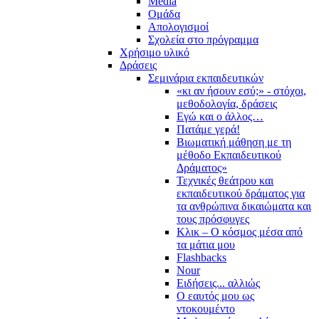
Media
Ομάδα
Απολογισμοί
Σχολεία στο πρόγραμμα
Χρήσιμο υλικό
Δράσεις
Σεμινάρια εκπαιδευτικών
«κι αν ήσουν εσύ;» - στόχοι,
μεθοδολογία, δράσεις
Εγώ και ο άλλος…
Πατάμε γερά!
Βιωματική μάθηση με τη
μέθοδο Εκπαιδευτικού
Δράματος»
Τεχνικές θεάτρου και
εκπαιδευτικού δράματος για
τα ανθρώπινα δικαιώματα και
τους πρόσφυγες
Κλικ – Ο κόσμος μέσα από
τα μάτια μου
Flashbacks
Nour
Ειδήσεις... αλλιώς
Ο εαυτός μου ως
ντοκουμέντο