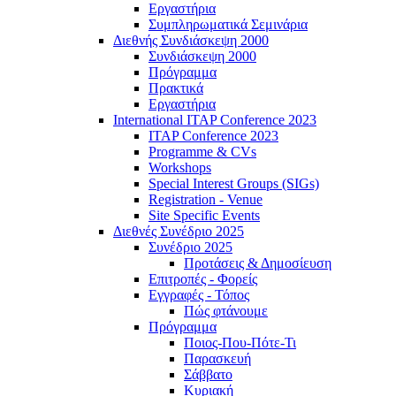
Εργαστήρια
Συμπληρωματικά Σεμινάρια
Διεθνής Συνδιάσκεψη 2000
Συνδιάσκεψη 2000
Πρόγραμμα
Πρακτικά
Εργαστήρια
International ITAP Conference 2023
ITAP Conference 2023
Programme & CVs
Workshops
Special Interest Groups (SIGs)
Registration - Venue
Site Specific Events
Διεθνές Συνέδριο 2025
Συνέδριο 2025
Προτάσεις & Δημοσίευση
Επιτροπές - Φορείς
Εγγραφές - Τόπος
Πώς φτάνουμε
Πρόγραμμα
Ποιος-Που-Πότε-Τι
Παρασκευή
Σάββατο
Κυριακή