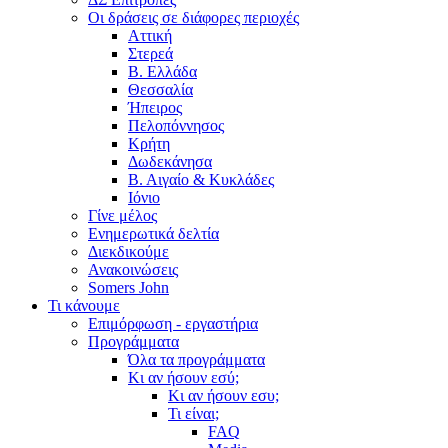
Οι δράσεις σε διάφορες περιοχές
Αττική
Στερεά
Β. Ελλάδα
Θεσσαλία
Ήπειρος
Πελοπόννησος
Κρήτη
Δωδεκάνησα
Β. Αιγαίο & Κυκλάδες
Ιόνιο
Γίνε μέλος
Ενημερωτικά δελτία
Διεκδικούμε
Ανακοινώσεις
Somers John
Τι κάνουμε
Επιμόρφωση - εργαστήρια
Προγράμματα
Όλα τα προγράμματα
Κι αν ήσουν εσύ;
Κι αν ήσουν εσυ;
Τι είναι;
FAQ