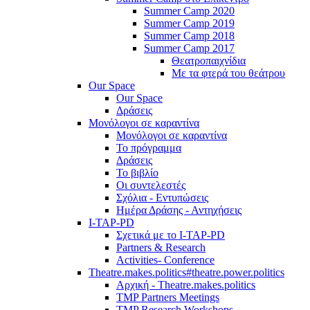
Summer Camp 2020
Summer Camp 2019
Summer Camp 2018
Summer Camp 2017
Θεατροπαιχνίδια
Με τα φτερά του θεάτρου
Our Space
Our Space
Δράσεις
Μονόλογοι σε καραντίνα
Μονόλογοι σε καραντίνα
Το πρόγραμμα
Δράσεις
Το βιβλίο
Οι συντελεστές
Σχόλια - Εντυπώσεις
Ημέρα Δράσης - Αντηχήσεις
I-TAP-PD
Σχετικά με το I-TAP-PD
Partners & Research
Activities- Conference
Theatre.makes.politics#theatre.power.politics
Αρχική - Theatre.makes.politics
TMP Partners Meetings
TMP Research Workshops