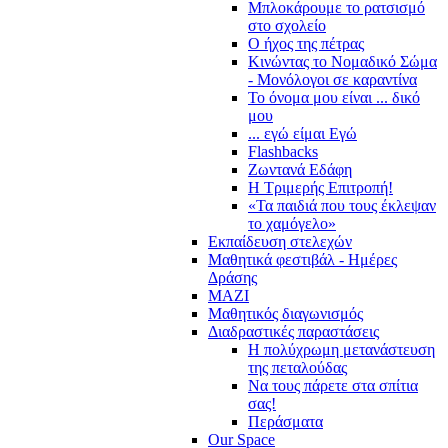
Μπλοκάρουμε το ρατσισμό
στο σχολείο
Ο ήχος της πέτρας
Κινώντας το Νομαδικό Σώμα
- Μονόλογοι σε καραντίνα
Το όνομα μου είναι ... δικό
μου
... εγώ είμαι Εγώ
Flashbacks
Ζωντανά Εδάφη
Η Τριμερής Επιτροπή!
«Τα παιδιά που τους έκλεψαν
το χαμόγελο»
Εκπαίδευση στελεχών
Μαθητικά φεστιβάλ - Ημέρες
Δράσης
ΜΑΖΙ
Μαθητικός διαγωνισμός
Διαδραστικές παραστάσεις
Η πολύχρωμη μετανάστευση
της πεταλούδας
Να τους πάρετε στα σπίτια
σας!
Περάσματα
Our Space