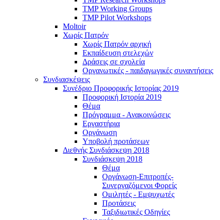
TMP Working Groups
TMP Pilot Workshops
Moltoir
Χωρίς Πατρόν
Χωρίς Πατρόν αρχική
Εκπαίδευση στελεχών
Δράσεις σε σχολεία
Οργανωτικές - παιδαγωγικές συναντήσεις
Συνδιασκέψεις
Συνέδριο Προφορικής Ιστορίας 2019
Προφορική Ιστορία 2019
Θέμα
Πρόγραμμα - Ανακοινώσεις
Εργαστήρια
Οργάνωση
Υποβολή προτάσεων
Διεθνής Συνδιάσκεψη 2018
Συνδιάσκεψη 2018
Θέμα
Οργάνωση-Επιτροπές-
Συνεργαζόμενοι Φορείς
Ομιλητές - Εμψυχωτές
Προτάσεις
Ταξιδιωτικές Οδηγίες