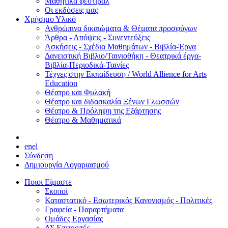
Μαθητικά φεστιβάλ
Οι εκδόσεις μας
Χρήσιμο Υλικό
Ανθρώπινα δικαιώματα & Θέματα προσφύγων
Άρθρα - Απόψεις - Συνεντεύξεις
Ασκήσεις - Σχέδια Μαθημάτων - Βιβλία-Έργα
Δανειστική Βιβλιο/Ταινιοθήκη - Θεατρικά έργα-
Βιβλία-Περιοδικά-Ταινίες
Τέχνες στην Εκπαίδευση / World Allience for Arts
Education
Θέατρο και Φυλακή
Θέατρο και διδασκαλία Ξένων Γλωσσών
Θέατρο & Πρόληψη της Εξάρτησης
Θέατρο & Μαθηματικά
en
el
Σύνδεση
Δημιουργία Λογαριασμού
Ποιοι Είμαστε
Σκοποί
Καταστατικό - Εσωτερικός Κανονισμός - Πολιτικές
Γραφεία - Παραρτήματα
Ομάδες Εργασίας
ΔΣ Επιτροπές