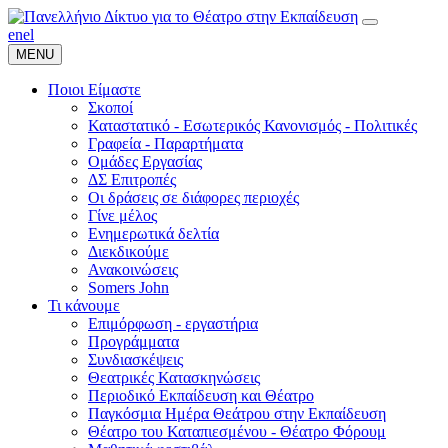
en
el
MENU
Ποιοι Είμαστε
Σκοποί
Καταστατικό - Εσωτερικός Κανονισμός - Πολιτικές
Γραφεία - Παραρτήματα
Ομάδες Εργασίας
ΔΣ Επιτροπές
Οι δράσεις σε διάφορες περιοχές
Γίνε μέλος
Ενημερωτικά δελτία
Διεκδικούμε
Ανακοινώσεις
Somers John
Τι κάνουμε
Επιμόρφωση - εργαστήρια
Προγράμματα
Συνδιασκέψεις
Θεατρικές Κατασκηνώσεις
Περιοδικό Εκπαίδευση και Θέατρο
Παγκόσμια Ημέρα Θεάτρου στην Εκπαίδευση
Θέατρο του Καταπιεσμένου - Θέατρο Φόρουμ