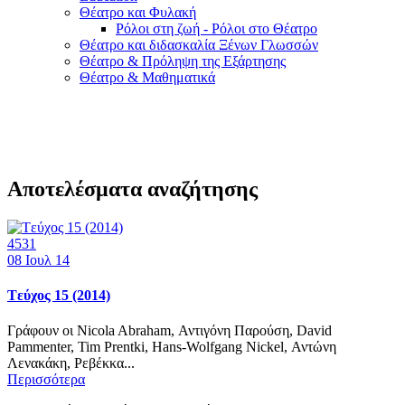
Θέατρο και Φυλακή
Ρόλοι στη ζωή - Ρόλοι στο Θέατρο
Θέατρο και διδασκαλία Ξένων Γλωσσών
Θέατρο & Πρόληψη της Εξάρτησης
Θέατρο & Μαθηματικά
Αποτελέσματα αναζήτησης
4531
08
Ιουλ 14
Tεύχος 15 (2014)
Γράφουν οι Nicola Abraham, Αντιγόνη Παρούση, David
Pammenter, Tim Prentki, Hans-Wolfgang Nickel, Αντώνη
Λενακάκη, Ρεβέκκα...
Περισσότερα