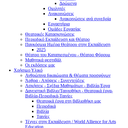
Δρώμενα
Ομιλητές
Ανακοινώσεις
Ανακοινώσεις ανά συνεδρία
Εργαστήρια
Ομάδες Εργασίας
Θεατρικές Κατασκηνώσεις
Περιοδικό Εκπαίδευση και Θέατρο
Παγκόσμια Ημέρα Θεάτρου στην Εκπαίδευση
2025
Θέατρο του Καταπιεσμένου - Θέατρο Φόρουμ
Μαθητικά φεστιβάλ
Οι εκδόσεις μας
Χρήσιμο Υλικό
Ανθρώπινα δικαιώματα & Θέματα προσφύγων
Άρθρα - Απόψεις - Συνεντεύξεις
Ασκήσεις - Σχέδια Μαθημάτων - Βιβλία-Έργα
Δανειστική Βιβλιο/Ταινιοθήκη - Θεατρικά έργα-
Βιβλία-Περιοδικά-Ταινίες
Θεατρικά έργα στη βιβλιοθήκη μας
Περιοδικά
Βιβλία
Ταινίες
Τέχνες στην Εκπαίδευση / World Allience for Arts
Education