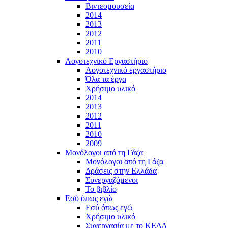
Βιντεομουσεία
2014
2013
2012
2011
2010
Λογοτεχνικό Εργαστήριο
Λογοτεχνικό εργαστήριο
Όλα τα έργα
Χρήσιμο υλικό
2014
2013
2012
2011
2010
2009
Μονόλογοι από τη Γάζα
Μονόλογοι από τη Γάζα
Δράσεις στην Ελλάδα
Συνεργαζόμενοι
To βιβλίο
Εσύ όπως εγώ
Εσύ όπως εγώ
Χρήσιμο υλικό
Συνεργασία με το ΚΕΔΑ