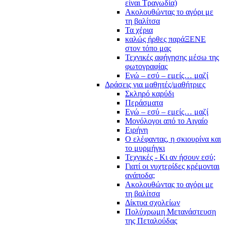
είναι Τραγωδία)
Ακολουθώντας το αγόρι με
τη βαλίτσα
Τα χέρια
καλώς ήρθες παράΞΕΝΕ
στον τόπο μας
Τεχνικές αφήγησης μέσω της
φωτογραφίας
Εγώ – εσύ – εμείς… μαζί
Δράσεις για μαθητές/μαθήτριες
Σκληρό καρύδι
Περάσματα
Εγώ – εσύ – εμείς… μαζί
Μονόλογοι από το Αιγαίο
Ειρήνη
Ο ελέφαντας, η σκιουρίνα και
το μυρμήγκι
Τεχνικές - Κι αν ήσουν εσύ;
Γιατί οι νυχτερίδες κρέμονται
ανάποδα;
Ακολουθώντας το αγόρι με
τη βαλίτσα
Δίκτυα σχολείων
Πολύχρωμη Μετανάστευση
της Πεταλούδας