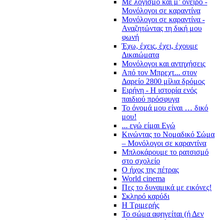
Με λογισμό και μ’ όνειρο -
Μονόλογοι σε καραντίνα
Μονόλογοι σε καραντίνα -
Αναζητώντας τη δική μου
φωνή
Έχω, έχεις, έχει, έχουμε
Δικαιώματα
Μονόλογοι και αντηχήσεις
Από τον Μπρεχτ... στον
Δαρείο 2800 μίλια δρόμος
Ειρήνη - Η ιστορία ενός
παιδιού πρόσφυγα
Το όνομά μου είναι … δικό
μου!
... εγώ είμαι Εγώ
Κινώντας το Νομαδικό Σώμα
– Μονόλογοι σε καραντίνα
Μπλοκάρουμε το ρατσισμό
στο σχολείο
Ο ήχος της πέτρας
World cinema
Πες το δυναμικά με εικόνες!
Σκληρό καρύδι
Η Τριμερής
Το σώμα αφηγείται (ή Δεν