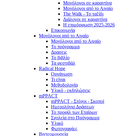
Μονόλογοι σε καραντίνα
Μονόλογοι από το Αιγαίο
The Walk - Το ταξίδι
Διάλογοι σε καραντίνα
Η επιμόρφωση 2025-2026
Επικοινωνία
Μονόλογοι από το Αιγαίο
Μονόλογοι από το Αιγαίο
Το πρόγραμμα
Δρασεις
Το βιβλίο
Τα φεστιβάλ
Radical Hope
Οργάνωση
Τι είναι
Μεθοδολογία
Υλικό - εκδηλώσεις
mPPACT
mPPACT - Στόχοι - Σκοποί
Ημερολόγιο Δράσεων
Το προφίλ των Εταίρων
Σχολεία στο Πρόγραμμα
Υλικό
Φωτογραφίες
Βιντεομουσεία