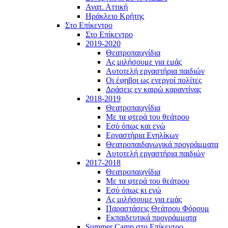
Ανατ. Αττική
Ηράκλειο Κρήτης
Στο Επίκεντρο
Στο Επίκεντρο
2019-2020
Θεατροπαιχνίδια
Ας μιλήσουμε για εμάς
Αυτοτελή εργαστήρια παιδιών
Οι έφηβοι ως ενεργοί πολίτες
Δράσεις εν καιρώ καραντίνας
2018-2019
Θεατροπαιχνίδια
Με τα φτερά του θεάτρου
Εσύ όπως και εγώ
Εργαστήρια Ενηλίκων
Θεατροπαιδαγωγικά προγράμματα
Αυτοτελή εργαστήρια παιδιών
2017-2018
Θεατροπαιχνίδια
Με τα φτερά του θεάτρου
Εσύ όπως κι εγώ
Ας μιλήσουμε για εμάς
Παραστάσεις Θεάτρου Φόρουμ
Εκπαιδευτικά προγράμματα
Summer Camp στο Επίκεντρο