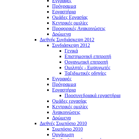
Εγγραφές
Πρόγραμμα
Εργαστήρια
Ομάδες Εργασίας
Κεντρικές ομιλίες
Προφορικές Ανακοινώσεις
Δρώμενα
Διεθνής Συνδιάσκεψη 2012
Συνδιάσκεψη 2012
Γενικά
Επιστημονική επιτροπή
Οργανωτική επιτροπή
Ομιλητές - Εμψυχωτές
Ταξιδιωτικές οδηγίες
Εγγραφές
Πρόγραμμα
Εργαστήρια
Προσυνεδριακά εργαστήρια
Ομάδες εργασίας
Κεντρικές ομιλίες
Ανακοινώσεις
Δρώμενα
Διεθνές Συμπόσιο 2010
Συμπόσιο 2010
Οργάνωση