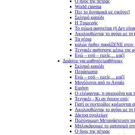
Ο ήχος της πέτρας
World cinema
Πες το δυναμικά με εικόνες!
Σκληρό καρύδι
Η Τριμερής
Το σώμα αφηγείται (ή Δεν είνα
Ακολουθώντας το αγόρι με τη 
Τα χέρια
καλώς ήρθες παράΞΕΝΕ στον 
Τεχνικές αφήγησης μέσω της 
Εγώ – εσύ – εμείς… μαζί
Δράσεις για μαθητές/μαθήτριες
Σκληρό καρύδι
Περάσματα
Εγώ – εσύ – εμείς… μαζί
Μονόλογοι από το Αιγαίο
Ειρήνη
Ο ελέφαντας, η σκιουρίνα και 
Τεχνικές - Κι αν ήσουν εσύ;
Γιατί οι νυχτερίδες κρέμονται 
Ακολουθώντας το αγόρι με τη 
Δίκτυα σχολείων
Πολύχρωμη Μετανάστευση τη
Μπλοκάρουμε το ρατσισμό στο
Ο ήχος της πέτρας