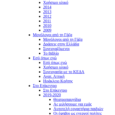
Χρήσιμο υλικό
2014
2013
2012
2011
2010
2009
Μονόλογοι από τη Γάζα
Μονόλογοι από τη Γάζα
Δράσεις στην Ελλάδα
Συνεργαζόμενοι
To βιβλίο
Εσύ όπως εγώ
Εσύ όπως εγώ
Χρήσιμο υλικό
Συνεργασία με το ΚΕΔΑ
Ανατ. Αττική
Ηράκλειο Κρήτης
Στο Επίκεντρο
Στο Επίκεντρο
2019-2020
Θεατροπαιχνίδια
Ας μιλήσουμε για εμάς
Αυτοτελή εργαστήρια παιδιών
Οι έφηβοι ως ενεργοί πολίτες