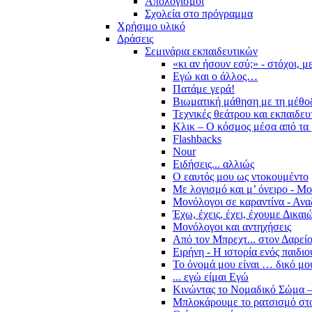
Απολογισμοί
Σχολεία στο πρόγραμμα
Χρήσιμο υλικό
Δράσεις
Σεμινάρια εκπαιδευτικών
«κι αν ήσουν εσύ;» - στόχοι, 
Εγώ και ο άλλος…
Πατάμε γερά!
Βιωματική μάθηση με τη μέθο
Τεχνικές θεάτρου και εκπαιδευ
Κλικ – Ο κόσμος μέσα από τα 
Flashbacks
Nour
Ειδήσεις... αλλιώς
Ο εαυτός μου ως ντοκουμέντο
Με λογισμό και μ’ όνειρο - Μ
Μονόλογοι σε καραντίνα - Ανα
Έχω, έχεις, έχει, έχουμε Δικα
Μονόλογοι και αντηχήσεις
Από τον Μπρεχτ... στον Δαρεί
Ειρήνη - Η ιστορία ενός παιδι
Το όνομά μου είναι … δικό μο
... εγώ είμαι Εγώ
Κινώντας το Νομαδικό Σώμα –
Μπλοκάρουμε το ρατσισμό στο