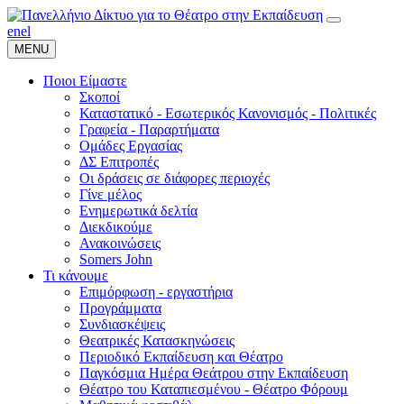
en
el
MENU
Ποιοι Είμαστε
Σκοποί
Καταστατικό - Εσωτερικός Κανονισμός - Πολιτικές
Γραφεία - Παραρτήματα
Ομάδες Εργασίας
ΔΣ Επιτροπές
Οι δράσεις σε διάφορες περιοχές
Γίνε μέλος
Ενημερωτικά δελτία
Διεκδικούμε
Ανακοινώσεις
Somers John
Τι κάνουμε
Επιμόρφωση - εργαστήρια
Προγράμματα
Συνδιασκέψεις
Θεατρικές Κατασκηνώσεις
Περιοδικό Εκπαίδευση και Θέατρο
Παγκόσμια Ημέρα Θεάτρου στην Εκπαίδευση
Θέατρο του Καταπιεσμένου - Θέατρο Φόρουμ