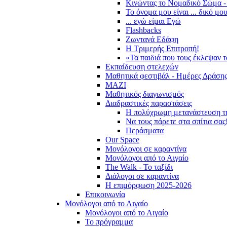
Κινώντας το Νομαδικό Σώμα -
Το όνομα μου είναι ... δικό μο
... εγώ είμαι Εγώ
Flashbacks
Ζωντανά Εδάφη
Η Τριμερής Επιτροπή!
«Τα παιδιά που τους έκλεψαν 
Εκπαίδευση στελεχών
Μαθητικά φεστιβάλ - Ημέρες Δράση
ΜΑΖΙ
Μαθητικός διαγωνισμός
Διαδραστικές παραστάσεις
Η πολύχρωμη μετανάστευση τ
Να τους πάρετε στα σπίτια σας
Περάσματα
Our Space
Μονόλογοι σε καραντίνα
Μονόλογοι από το Αιγαίο
The Walk - Το ταξίδι
Διάλογοι σε καραντίνα
Η επιμόρφωση 2025-2026
Επικοινωνία
Μονόλογοι από το Αιγαίο
Μονόλογοι από το Αιγαίο
Το πρόγραμμα