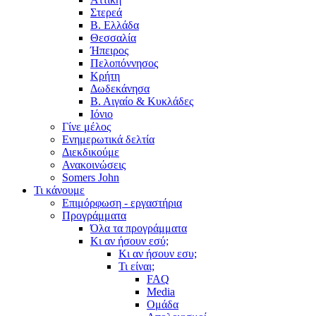
Στερεά
Β. Ελλάδα
Θεσσαλία
Ήπειρος
Πελοπόννησος
Κρήτη
Δωδεκάνησα
Β. Αιγαίο & Κυκλάδες
Ιόνιο
Γίνε μέλος
Ενημερωτικά δελτία
Διεκδικούμε
Ανακοινώσεις
Somers John
Τι κάνουμε
Επιμόρφωση - εργαστήρια
Προγράμματα
Όλα τα προγράμματα
Κι αν ήσουν εσύ;
Κι αν ήσουν εσυ;
Τι είναι;
FAQ
Media
Ομάδα