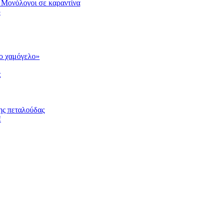
 Μονόλογοι σε καραντίνα
υ
το χαμόγελο»
ς
ης πεταλούδας
!