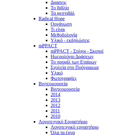
Δρασεις
Το βιβλίο
Τα φεστιβάλ
Radical Hope
Οργάνωση
Τι είναι
Μεθοδολογία
Υλικό - εκδηλώσεις
mPPACT
mPPACT - Στόχοι - Σκοποί
Ημερολόγιο Δράσεων
Το προφίλ των Εταίρων
Σχολεία στο Πρόγραμμα
Υλικό
Φωτογραφίες
Βιντεομουσεία
Βιντεομουσεία
2014
2013
2012
2011
2010
Λογοτεχνικό Εργαστήριο
Λογοτεχνικό εργαστήριο
Όλα τα έργα