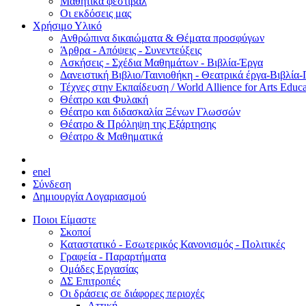
Μαθητικά φεστιβάλ
Οι εκδόσεις μας
Χρήσιμο Υλικό
Ανθρώπινα δικαιώματα & Θέματα προσφύγων
Άρθρα - Απόψεις - Συνεντεύξεις
Ασκήσεις - Σχέδια Μαθημάτων - Βιβλία-Έργα
Δανειστική Βιβλιο/Ταινιοθήκη - Θεατρικά έργα-Βιβλία-
Τέχνες στην Εκπαίδευση / World Allience for Arts Educa
Θέατρο και Φυλακή
Θέατρο και διδασκαλία Ξένων Γλωσσών
Θέατρο & Πρόληψη της Εξάρτησης
Θέατρο & Μαθηματικά
en
el
Σύνδεση
Δημιουργία Λογαριασμού
Ποιοι Είμαστε
Σκοποί
Καταστατικό - Εσωτερικός Κανονισμός - Πολιτικές
Γραφεία - Παραρτήματα
Ομάδες Εργασίας
ΔΣ Επιτροπές
Οι δράσεις σε διάφορες περιοχές
Αττική