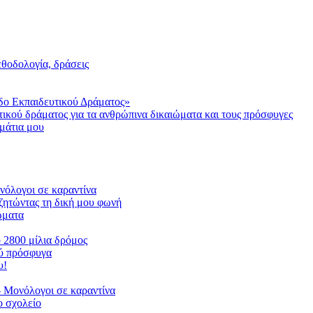
μεθοδολογία, δράσεις
δο Εκπαιδευτικού Δράματος»
τικού δράματος για τα ανθρώπινα δικαιώματα και τους πρόσφυγες
μάτια μου
ονόλογοι σε καραντίνα
ζητώντας τη δική μου φωνή
ιώματα
ο 2800 μίλια δρόμος
ού πρόσφυγα
υ!
 Μονόλογοι σε καραντίνα
 σχολείο