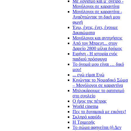
Με λογισμό και μ’ όνειρο -
Μονόλογοι σε καραντίνα
Μονόλογοι σε καραντίνα -
Αναζητώντας τη δική μου
φωνή
Έχω, έχεις, έχει, έχουμε
Δικαιώματα
Μονόλογοι και αντηχήσεις
Από τον Μπρεχτ... στον
Δαρείο 2800 μίλια δρόμος
Ειρήνη - Η ιστορία ενός
παιδιού πρόσφυγα
Το όνομά μου είναι … δικό
μου!
... εγώ είμαι Εγώ
Κινώντας το Νομαδικό Σώμα
– Μονόλογοι σε καραντίνα
Μπλοκάρουμε το ρατσισμό
στο σχολείο
Ο ήχος της πέτρας
World cinema
Πες το δυναμικά με εικόνες!
Σκληρό καρύδι
Η Τριμερής
Το σώμα αφηγείται (ή Δεν