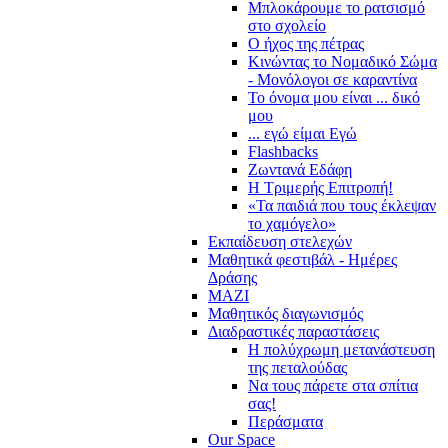
Μπλοκάρουμε το ρατσισμό
στο σχολείο
Ο ήχος της πέτρας
Κινώντας το Νομαδικό Σώμα
- Μονόλογοι σε καραντίνα
Το όνομα μου είναι ... δικό
μου
... εγώ είμαι Εγώ
Flashbacks
Ζωντανά Εδάφη
Η Τριμερής Επιτροπή!
«Τα παιδιά που τους έκλεψαν
το χαμόγελο»
Εκπαίδευση στελεχών
Μαθητικά φεστιβάλ - Ημέρες
Δράσης
ΜΑΖΙ
Μαθητικός διαγωνισμός
Διαδραστικές παραστάσεις
Η πολύχρωμη μετανάστευση
της πεταλούδας
Να τους πάρετε στα σπίτια
σας!
Περάσματα
Our Space