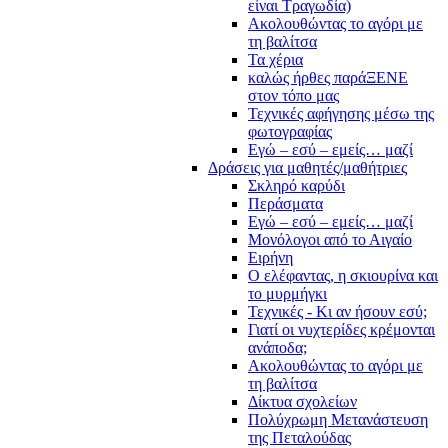
είναι Τραγωδία)
Ακολουθώντας το αγόρι με
τη βαλίτσα
Τα χέρια
καλώς ήρθες παράΞΕΝΕ
στον τόπο μας
Τεχνικές αφήγησης μέσω της
φωτογραφίας
Εγώ – εσύ – εμείς… μαζί
Δράσεις για μαθητές/μαθήτριες
Σκληρό καρύδι
Περάσματα
Εγώ – εσύ – εμείς… μαζί
Μονόλογοι από το Αιγαίο
Ειρήνη
Ο ελέφαντας, η σκιουρίνα και
το μυρμήγκι
Τεχνικές - Κι αν ήσουν εσύ;
Γιατί οι νυχτερίδες κρέμονται
ανάποδα;
Ακολουθώντας το αγόρι με
τη βαλίτσα
Δίκτυα σχολείων
Πολύχρωμη Μετανάστευση
της Πεταλούδας