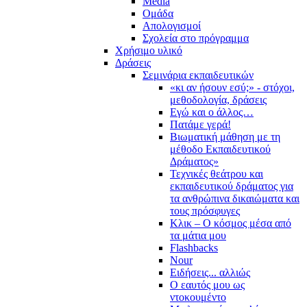
Media
Ομάδα
Απολογισμοί
Σχολεία στο πρόγραμμα
Χρήσιμο υλικό
Δράσεις
Σεμινάρια εκπαιδευτικών
«κι αν ήσουν εσύ;» - στόχοι,
μεθοδολογία, δράσεις
Εγώ και ο άλλος…
Πατάμε γερά!
Βιωματική μάθηση με τη
μέθοδο Εκπαιδευτικού
Δράματος»
Τεχνικές θεάτρου και
εκπαιδευτικού δράματος για
τα ανθρώπινα δικαιώματα και
τους πρόσφυγες
Κλικ – Ο κόσμος μέσα από
τα μάτια μου
Flashbacks
Nour
Ειδήσεις... αλλιώς
Ο εαυτός μου ως
ντοκουμέντο