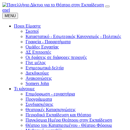
en
el
MENU
Ποιοι Είμαστε
Σκοποί
Καταστατικό - Εσωτερικός Κανονισμός - Πολιτικές
Γραφεία - Παραρτήματα
Ομάδες Εργασίας
ΔΣ Επιτροπές
Οι δράσεις σε διάφορες περιοχές
Γίνε μέλος
Ενημερωτικά δελτία
Διεκδικούμε
Ανακοινώσεις
Somers John
Τι κάνουμε
Επιμόρφωση - εργαστήρια
Προγράμματα
Συνδιασκέψεις
Θεατρικές Κατασκηνώσεις
Περιοδικό Εκπαίδευση και Θέατρο
Παγκόσμια Ημέρα Θεάτρου στην Εκπαίδευση
Θέατρο του Καταπιεσμένου - Θέατρο Φόρουμ