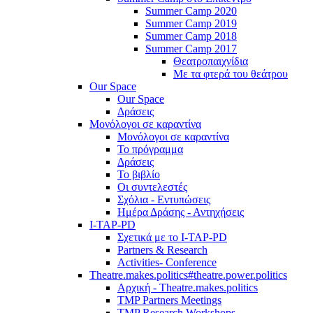
Summer Camp 2020
Summer Camp 2019
Summer Camp 2018
Summer Camp 2017
Θεατροπαιχνίδια
Με τα φτερά του θεάτρου
Our Space
Our Space
Δράσεις
Μονόλογοι σε καραντίνα
Μονόλογοι σε καραντίνα
Το πρόγραμμα
Δράσεις
Το βιβλίο
Οι συντελεστές
Σχόλια - Εντυπώσεις
Ημέρα Δράσης - Αντηχήσεις
I-TAP-PD
Σχετικά με το I-TAP-PD
Partners & Research
Activities- Conference
Theatre.makes.politics#theatre.power.politics
Αρχική - Theatre.makes.politics
TMP Partners Meetings
TMP Research Workshops