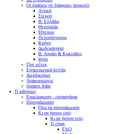
Οι δράσεις σε διάφορες περιοχές
Αττική
Στερεά
Β. Ελλάδα
Θεσσαλία
Ήπειρος
Πελοπόννησος
Κρήτη
Δωδεκάνησα
Β. Αιγαίο & Κυκλάδες
Ιόνιο
Γίνε μέλος
Ενημερωτικά δελτία
Διεκδικούμε
Ανακοινώσεις
Somers John
Τι κάνουμε
Επιμόρφωση - εργαστήρια
Προγράμματα
Όλα τα προγράμματα
Κι αν ήσουν εσύ;
Κι αν ήσουν εσυ;
Τι είναι;
FAQ