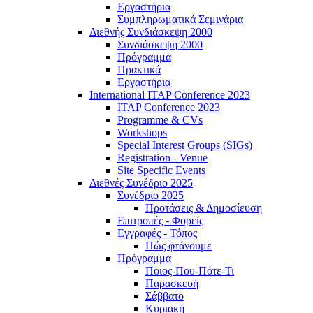
Εργαστήρια
Συμπληρωματικά Σεμινάρια
Διεθνής Συνδιάσκεψη 2000
Συνδιάσκεψη 2000
Πρόγραμμα
Πρακτικά
Εργαστήρια
International ITAP Conference 2023
ITAP Conference 2023
Programme & CVs
Workshops
Special Interest Groups (SIGs)
Registration - Venue
Site Specific Events
Διεθνές Συνέδριο 2025
Συνέδριο 2025
Προτάσεις & Δημοσίευση
Επιτροπές - Φορείς
Εγγραφές - Τόπος
Πώς φτάνουμε
Πρόγραμμα
Ποιος-Που-Πότε-Τι
Παρασκευή
Σάββατο
Κυριακή