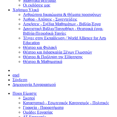
Μαθητικά φεστιβάλ
Οι εκδόσεις μας
Χρήσιμο Υλικό
Ανθρώπινα δικαιώματα & Θέματα προσφύγων
Άρθρα - Απόψεις - Συνεντεύξεις
Ασκήσεις - Σχέδια Μαθημάτων - Βιβλία-Έργα
Δανειστική Βιβλιο/Ταινιοθήκη - Θεατρικά έργα-
Βιβλία-Περιοδικά-Ταινίες
Τέχνες στην Εκπαίδευση / World Allience for Arts
Education
Θέατρο και Φυλακή
Θέατρο και διδασκαλία Ξένων Γλωσσών
Θέατρο & Πρόληψη της Εξάρτησης
Θέατρο & Μαθηματικά
en
el
Σύνδεση
Δημιουργία Λογαριασμού
Ποιοι Είμαστε
Σκοποί
Καταστατικό - Εσωτερικός Κανονισμός - Πολιτικές
Γραφεία - Παραρτήματα
Ομάδες Εργασίας
ΔΣ Επιτροπές