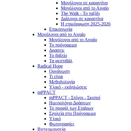
Μονόλογοι σε καραντίνα
Μονόλογοι από το Αιγαίο
The Walk - Το ταξίδι
Διάλογοι σε καραντίνα
Η επιμόρφωση 2025-2026
Επικοινωνία
Μονόλογοι από το Αιγαίο
Μονόλογοι από το Αιγαίο
Το πρόγραμμα
Δρασεις
Το βιβλίο
Τα φεστιβάλ
Radical Hope
Οργάνωση
Τι είναι
Μεθοδολογία
Υλικό - εκδηλώσεις
mPPACT
mPPACT - Στόχοι - Σκοποί
Ημερολόγιο Δράσεων
Το προφίλ των Εταίρων
Σχολεία στο Πρόγραμμα
Υλικό
Φωτογραφίες
Βιντεομουσεία