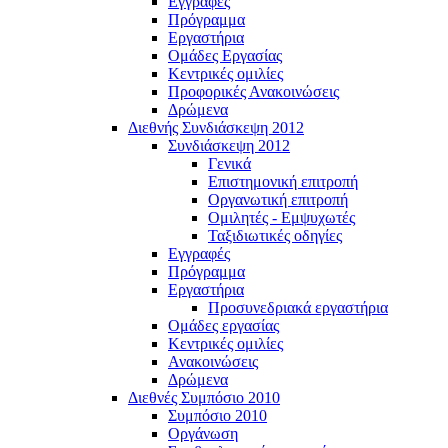
Εγγραφές
Πρόγραμμα
Εργαστήρια
Ομάδες Εργασίας
Κεντρικές ομιλίες
Προφορικές Ανακοινώσεις
Δρώμενα
Διεθνής Συνδιάσκεψη 2012
Συνδιάσκεψη 2012
Γενικά
Επιστημονική επιτροπή
Οργανωτική επιτροπή
Ομιλητές - Εμψυχωτές
Ταξιδιωτικές οδηγίες
Εγγραφές
Πρόγραμμα
Εργαστήρια
Προσυνεδριακά εργαστήρια
Ομάδες εργασίας
Κεντρικές ομιλίες
Ανακοινώσεις
Δρώμενα
Διεθνές Συμπόσιο 2010
Συμπόσιο 2010
Οργάνωση