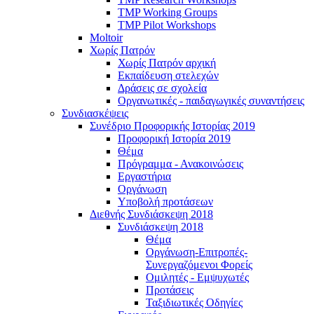
TMP Working Groups
TMP Pilot Workshops
Moltoir
Χωρίς Πατρόν
Χωρίς Πατρόν αρχική
Εκπαίδευση στελεχών
Δράσεις σε σχολεία
Οργανωτικές - παιδαγωγικές συναντήσεις
Συνδιασκέψεις
Συνέδριο Προφορικής Ιστορίας 2019
Προφορική Ιστορία 2019
Θέμα
Πρόγραμμα - Ανακοινώσεις
Εργαστήρια
Οργάνωση
Υποβολή προτάσεων
Διεθνής Συνδιάσκεψη 2018
Συνδιάσκεψη 2018
Θέμα
Οργάνωση-Επιτροπές-
Συνεργαζόμενοι Φορείς
Ομιλητές - Εμψυχωτές
Προτάσεις
Ταξιδιωτικές Οδηγίες