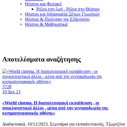
Θέατρο και Φυλακή
Ρόλοι στη ζωή - Ρόλοι στο Θέατρο
Θέατρο και διδασκαλία Ξένων Γλωσσών
Θέατρο & Πρόληψη της Εξάρτησης
Θέατρο & Μαθηματικά
Αποτελέσματα αναζήτησης
3728
10
Δεκ 23
«World cinema. Η διαπολιτισμική εκπαίδευση - οι
συγκλονιστικοί άλλοι - μέσα από την γενναιοδωρία της
κινηματογραφικής οθόνης»
Διαδικτυακά, 10/12/2023, Σεμινάρια για εκπαιδευτικούς, Τζωρτζίνα