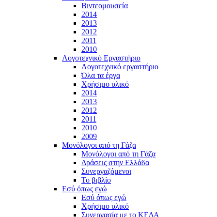
Βιντεομουσεία
2014
2013
2012
2011
2010
Λογοτεχνικό Εργαστήριο
Λογοτεχνικό εργαστήριο
Όλα τα έργα
Χρήσιμο υλικό
2014
2013
2012
2011
2010
2009
Μονόλογοι από τη Γάζα
Μονόλογοι από τη Γάζα
Δράσεις στην Ελλάδα
Συνεργαζόμενοι
To βιβλίο
Εσύ όπως εγώ
Εσύ όπως εγώ
Χρήσιμο υλικό
Συνεργασία με το ΚΕΔΑ