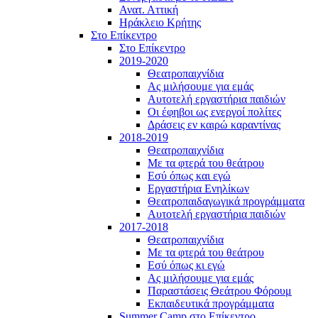
Ανατ. Αττική
Ηράκλειο Κρήτης
Στο Επίκεντρο
Στο Επίκεντρο
2019-2020
Θεατροπαιχνίδια
Ας μιλήσουμε για εμάς
Αυτοτελή εργαστήρια παιδιών
Οι έφηβοι ως ενεργοί πολίτες
Δράσεις εν καιρώ καραντίνας
2018-2019
Θεατροπαιχνίδια
Με τα φτερά του θεάτρου
Εσύ όπως και εγώ
Εργαστήρια Ενηλίκων
Θεατροπαιδαγωγικά προγράμματα
Αυτοτελή εργαστήρια παιδιών
2017-2018
Θεατροπαιχνίδια
Με τα φτερά του θεάτρου
Εσύ όπως κι εγώ
Ας μιλήσουμε για εμάς
Παραστάσεις Θεάτρου Φόρουμ
Εκπαιδευτικά προγράμματα
Summer Camp στο Επίκεντρο