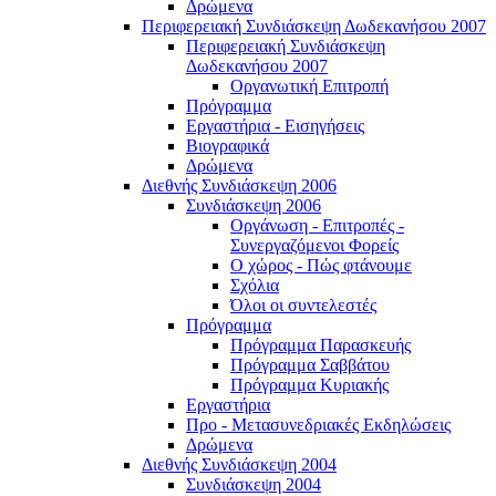
Δρώμενα
Περιφερειακή Συνδιάσκεψη Δωδεκανήσου 2007
Περιφερειακή Συνδιάσκεψη
Δωδεκανήσου 2007
Οργανωτική Επιτροπή
Πρόγραμμα
Εργαστήρια - Εισηγήσεις
Βιογραφικά
Δρώμενα
Διεθνής Συνδιάσκεψη 2006
Συνδιάσκεψη 2006
Οργάνωση - Επιτροπές -
Συνεργαζόμενοι Φορείς
Ο χώρος - Πώς φτάνουμε
Σχόλια
Όλοι οι συντελεστές
Πρόγραμμα
Πρόγραμμα Παρασκευής
Πρόγραμμα Σαββάτου
Πρόγραμμα Κυριακής
Εργαστήρια
Προ - Μετασυνεδριακές Εκδηλώσεις
Δρώμενα
Διεθνής Συνδιάσκεψη 2004
Συνδιάσκεψη 2004