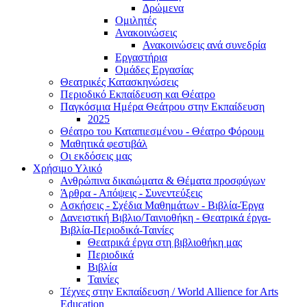
Δρώμενα
Ομιλητές
Ανακοινώσεις
Ανακοινώσεις ανά συνεδρία
Εργαστήρια
Ομάδες Εργασίας
Θεατρικές Κατασκηνώσεις
Περιοδικό Εκπαίδευση και Θέατρο
Παγκόσμια Ημέρα Θεάτρου στην Εκπαίδευση
2025
Θέατρο του Καταπιεσμένου - Θέατρο Φόρουμ
Μαθητικά φεστιβάλ
Οι εκδόσεις μας
Χρήσιμο Υλικό
Ανθρώπινα δικαιώματα & Θέματα προσφύγων
Άρθρα - Απόψεις - Συνεντεύξεις
Ασκήσεις - Σχέδια Μαθημάτων - Βιβλία-Έργα
Δανειστική Βιβλιο/Ταινιοθήκη - Θεατρικά έργα-
Βιβλία-Περιοδικά-Ταινίες
Θεατρικά έργα στη βιβλιοθήκη μας
Περιοδικά
Βιβλία
Ταινίες
Τέχνες στην Εκπαίδευση / World Allience for Arts
Education