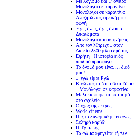
Με λογισμό και μ’ όνειρο -
Μονόλογοι σε καραντίνα
Μονόλογοι σε καραντίνα -
Αναζητώντας τη δική μου
φωνή
Έχω, έχεις, έχει, έχουμε
Δικαιώματα
Μονόλογοι και αντηχήσεις
Από τον Μπρεχτ... στον
Δαρείο 2800 μίλια δρόμος
Ειρήνη - Η ιστορία ενός
παιδιού πρόσφυγα
Το όνομά μου είναι … δικό
μου!
... εγώ είμαι Εγώ
Κινώντας το Νομαδικό Σώμα
– Μονόλογοι σε καραντίνα
Μπλοκάρουμε το ρατσισμό
στο σχολείο
Ο ήχος της πέτρας
World cinema
Πες το δυναμικά με εικόνες!
Σκληρό καρύδι
Η Τριμερής
Το σώμα αφηγείται (ή Δεν