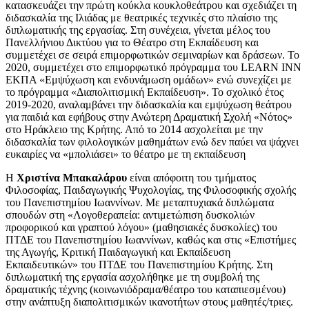
κατασκευάζει την πρώτη κούκλα κουκλοθεάτρου και σχεδιάζει τη
διδασκαλία της Ιλιάδας με θεατρικές τεχνικές στο πλαίσιο της
διπλωματικής της εργασίας. Στη συνέχεια, γίνεται μέλος του
Πανελλήνιου Δικτύου για το Θέατρο στη Εκπαίδευση και
συμμετέχει σε σειρά επιμορφωτικών σεμιναρίων και δράσεων. Το
2020, συμμετέχει στο επιμορφωτικό πρόγραμμα του LEARN INN
ΕΚΠΑ «Εμψύχωση και ενδυνάμωση ομάδων» ενώ συνεχίζει με
το πρόγραμμα «Διαπολιτισμική Εκπαίδευση». Το σχολικό έτος
2019-2020, αναλαμβάνει την διδασκαλία και εμψύχωση θεάτρου
για παιδιά και εφήβους στην Ανώτερη Δραματική Σχολή «Νότος»
στο Ηράκλειο της Κρήτης. Από το 2014 ασχολείται με την
διδασκαλία των φιλολογικών μαθημάτων ενώ δεν παύει να ψάχνει
ευκαιρίες να «μπολιάσει» το θέατρο με τη εκπαίδευση
Η
Χριστίνα Μπακαλάρου
είναι απόφοιτη του τμήματος
Φιλοσοφίας, Παιδαγωγικής Ψυχολογίας, της Φιλοσοφικής σχολής
του Πανεπιστημίου Ιωαννίνων. Με μεταπτυχιακά διπλώματα
σπουδών στη «Λογοθεραπεία: αντιμετώπιση δυσκολιών
προφορικού και γραπτού λόγου» (μαθησιακές δυσκολίες) του
ΠΤΔΕ του Πανεπιστημίου Ιωαννίνων, καθώς και στις «Επιστήμες
της Αγωγής, Κριτική Παιδαγωγική και Εκπαίδευση
Εκπαιδευτικών» του ΠΤΔΕ του Πανεπιστημίου Κρήτης. Στη
διπλωματική της εργασία ασχολήθηκε με τη συμβολή της
δραματικής τέχνης (κοινωνιόδραμα/θέατρο του καταπιεσμένου)
στην ανάπτυξη διαπολιτισμικών ικανοτήτων στους μαθητές/τριες.