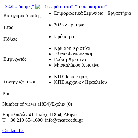
"ΧΩΡ-εύουμε;"
"Τα περάσματα"
Επιμορφωτικά Σεμινάρια - Εργαστήρια
Κατηγορία Δράσης
2023 δ΄τρίμηνο
Έτος
Ιεράπετρα
Πόλεις
Κρίθαρη Χριστίνα
Έλενα Φανιουδάκη
Εμψυχωτές
Γούση Χριστίνα
Μπακαλάρου Χριστίνα
ΚΠΕ Ιεράπετρας
Συνεργαζόμενοι
ΚΠΕ Αρχάνων Ηρακλείου
Print
Number of views (1834)
/
Σχόλια (0)
Ευμολπιδών 41, Γκάζι, 11854, Αθήνα
T. +30 210 6541600, info@theatroedu.gr
Contact Us