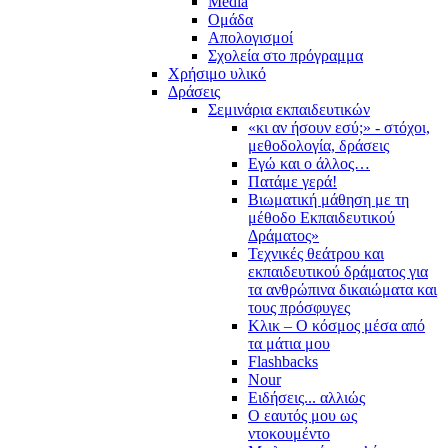
Media
Ομάδα
Απολογισμοί
Σχολεία στο πρόγραμμα
Χρήσιμο υλικό
Δράσεις
Σεμινάρια εκπαιδευτικών
«κι αν ήσουν εσύ;» - στόχοι,
μεθοδολογία, δράσεις
Εγώ και ο άλλος…
Πατάμε γερά!
Βιωματική μάθηση με τη
μέθοδο Εκπαιδευτικού
Δράματος»
Τεχνικές θεάτρου και
εκπαιδευτικού δράματος για
τα ανθρώπινα δικαιώματα και
τους πρόσφυγες
Κλικ – Ο κόσμος μέσα από
τα μάτια μου
Flashbacks
Nour
Ειδήσεις... αλλιώς
Ο εαυτός μου ως
ντοκουμέντο