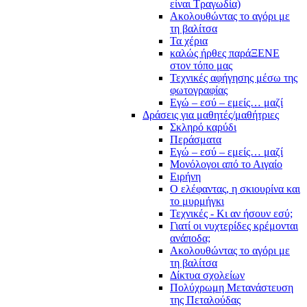
είναι Τραγωδία)
Ακολουθώντας το αγόρι με
τη βαλίτσα
Τα χέρια
καλώς ήρθες παράΞΕΝΕ
στον τόπο μας
Τεχνικές αφήγησης μέσω της
φωτογραφίας
Εγώ – εσύ – εμείς… μαζί
Δράσεις για μαθητές/μαθήτριες
Σκληρό καρύδι
Περάσματα
Εγώ – εσύ – εμείς… μαζί
Μονόλογοι από το Αιγαίο
Ειρήνη
Ο ελέφαντας, η σκιουρίνα και
το μυρμήγκι
Τεχνικές - Κι αν ήσουν εσύ;
Γιατί οι νυχτερίδες κρέμονται
ανάποδα;
Ακολουθώντας το αγόρι με
τη βαλίτσα
Δίκτυα σχολείων
Πολύχρωμη Μετανάστευση
της Πεταλούδας