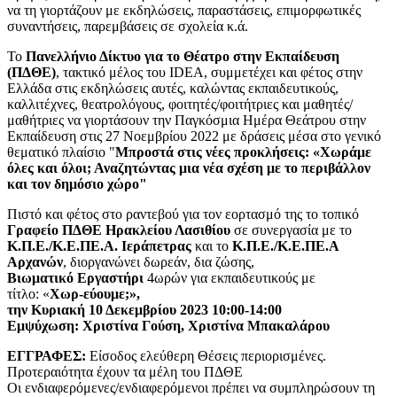
να τη γιορτάζουν με εκδηλώσεις, παραστάσεις, επιμορφωτικές
συναντήσεις, παρεμβάσεις σε σχολεία κ.ά.
Το
Πανελλήνιο Δίκτυο για το Θέατρο στην Εκπαίδευση
(ΠΔΘΕ)
, τακτικό μέλος του IDEA, συμμετέχει και φέτος στην
Ελλάδα στις εκδηλώσεις αυτές, καλώντας εκπαιδευτικούς,
καλλιτέχνες, θεατρολόγους, φοιτητές/φοιτήτριες και μαθητές/
μαθήτριες να γιορτάσουν την Παγκόσμια Ημέρα Θεάτρου στην
Εκπαίδευση στις 27 Νοεμβρίου 2022 με δράσεις μέσα στο γενικό
θεματικό πλαίσιο "
Μπροστά στις νέες προκλήσεις: «Χωράμε
όλες και όλοι; Αναζητώντας μια νέα σχέση με το περιβάλλον
και τον δημόσιο χώρο"
Πιστό και φέτος στο ραντεβού για τον εορτασμό της το τοπικό
Γραφείο ΠΔΘΕ Ηρακλείου Λασιθίου
σε συνεργασία με το
Κ.Π.Ε./Κ.Ε.ΠΕ.Α. Ιεράπετρας
και το
Κ.Π.Ε./Κ.Ε.ΠΕ.Α
Αρχανών
, διοργανώνει δωρεάν, δια ζώσης,
Βιωματικό Εργαστήρι
4ωρών για εκπαιδευτικούς με
τίτλο: «
Χωρ-εύουμε;»,
την Κυριακή 10 Δεκεμβρίου 2023 10:00-14:00
Εμψύχωση: Χριστίνα Γούση, Χριστίνα Μπακαλάρου
ΕΓΓΡΑΦΕΣ:
Είσοδος ελεύθερη Θέσεις περιορισμένες.
Προτεραιότητα έχουν τα μέλη του ΠΔΘΕ
Οι ενδιαφερόμενες/ενδιαφερόμενοι πρέπει να συμπληρώσουν τη