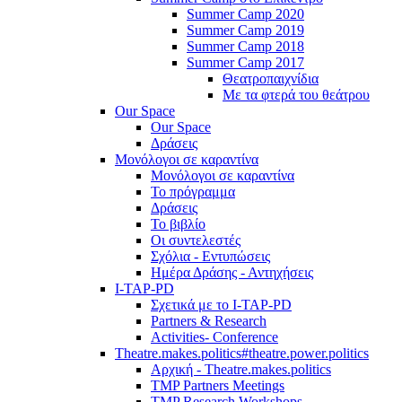
Summer Camp 2020
Summer Camp 2019
Summer Camp 2018
Summer Camp 2017
Θεατροπαιχνίδια
Με τα φτερά του θεάτρου
Our Space
Our Space
Δράσεις
Μονόλογοι σε καραντίνα
Μονόλογοι σε καραντίνα
Το πρόγραμμα
Δράσεις
Το βιβλίο
Οι συντελεστές
Σχόλια - Εντυπώσεις
Ημέρα Δράσης - Αντηχήσεις
I-TAP-PD
Σχετικά με το I-TAP-PD
Partners & Research
Activities- Conference
Theatre.makes.politics#theatre.power.politics
Αρχική - Theatre.makes.politics
TMP Partners Meetings
TMP Research Workshops