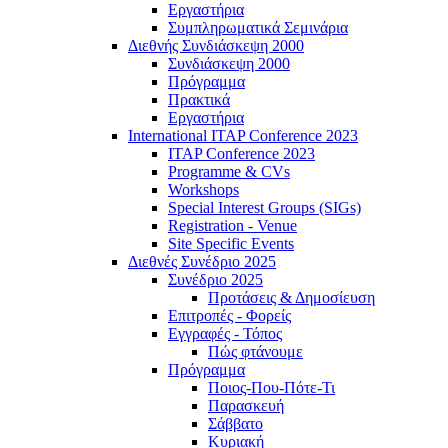
Εργαστήρια
Συμπληρωματικά Σεμινάρια
Διεθνής Συνδιάσκεψη 2000
Συνδιάσκεψη 2000
Πρόγραμμα
Πρακτικά
Εργαστήρια
International ITAP Conference 2023
ITAP Conference 2023
Programme & CVs
Workshops
Special Interest Groups (SIGs)
Registration - Venue
Site Specific Events
Διεθνές Συνέδριο 2025
Συνέδριο 2025
Προτάσεις & Δημοσίευση
Επιτροπές - Φορείς
Εγγραφές - Τόπος
Πώς φτάνουμε
Πρόγραμμα
Ποιος-Που-Πότε-Τι
Παρασκευή
Σάββατο
Κυριακή