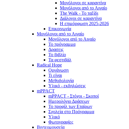
Μονόλογοι σε καραντίνα
Μονόλογοι από το Αιγαίο
The Walk - Το ταξίδι
Διάλογοι σε καραντίνα
Η επιμόρφωση 2025-2026
Επικοινωνία
Μονόλογοι από το Αιγαίο
Μονόλογοι από το Αιγαίο
Το πρόγραμμα
Δρασεις
Το βιβλίο
Τα φεστιβάλ
Radical Hope
Οργάνωση
Τι είναι
Μεθοδολογία
Υλικό - εκδηλώσεις
mPPACT
mPPACT - Στόχοι - Σκοποί
Ημερολόγιο Δράσεων
Το προφίλ των Εταίρων
Σχολεία στο Πρόγραμμα
Υλικό
Φωτογραφίες
Βιντεομουσεία