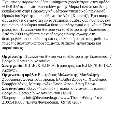
Έχει επίσης παρακολουθήσει μαθήματα χοροθεάτρου στην ομάδα
«DERIDAnce theatre Ensemble» με την Μάρω Γαλάνη και 3έτη
εκπαίδευση στην Παιδαγωγική θεάτρουθεατρικού παιχνιδιού
Ηρακλείου Κρήτης με υπεύθυνο τον Λάκη Κουρετζή. Έχει ακόμα
συμμετάσχει σε ερασιτεχνικές θεατρικές ομάδες σαν ηθοποιός και
έχει παρακολουθήσει ποικίλα θεατροπαιδαγωγικά σεμινάρια. Είναι
μέλος του Πανελληνίου Δικτύου για το Θέατρο στην Εκπαίδευση.
Από το 2009 εργάζεται ως φιλόλογος ειδικής αγωγής στη
δευτεροβάθμια εκπαίδευση και έχει υλοποιήσει με τους μαθητές/
τριες της πολιτιστικά προγράμματα, θεατρικά εργαστήρια και
παραστάσεις
Οργάνωση:
-Πανελλήνιο Δίκτυο για το Θέατρο στην Εκπαίδευση /
Γραφείο Ηρακλείου-Λασιθίου
Συνεργασία:
Κ.Π.Ε./Κ.Ε.ΠΕ.Α. Ιεράπετρας και Κ.Π.Ε./Κ.Ε.ΠΕ.Α
Αρχανών,
Οργανωτική ομάδα
: Ευστράτιος Μυλωνάκης, Μαγδαληνή
Ζουρμπάκη, Σοφία Τσαντηράκη, Ελισάβετ Δρούγκα, Χαρίδημος
Βουμβουλάκης, Μαρτιμιανάκη Άννα, Φανιουδάκη Έλενα
Συντονισμός:
Έλενα Φανιουδάκη, τοπική συντονίστρια τοπικού
Γραφείου Ηρακλείου-Λασιθίου του ΠΔΘΕ
Πληροφορίες: info@theatroedu.gr / www.TheatroEdu.gr / τηλ.
2106541600 / Έλενα Φανιουδάκη, 6971872687