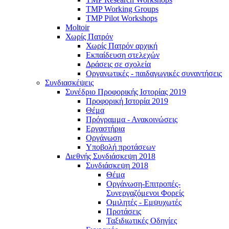
TMP Working Groups
TMP Pilot Workshops
Moltoir
Χωρίς Πατρόν
Χωρίς Πατρόν αρχική
Εκπαίδευση στελεχών
Δράσεις σε σχολεία
Οργανωτικές - παιδαγωγικές συναντήσεις
Συνδιασκέψεις
Συνέδριο Προφορικής Ιστορίας 2019
Προφορική Ιστορία 2019
Θέμα
Πρόγραμμα - Ανακοινώσεις
Εργαστήρια
Οργάνωση
Υποβολή προτάσεων
Διεθνής Συνδιάσκεψη 2018
Συνδιάσκεψη 2018
Θέμα
Οργάνωση-Επιτροπές-
Συνεργαζόμενοι Φορείς
Ομιλητές - Εμψυχωτές
Προτάσεις
Ταξιδιωτικές Οδηγίες