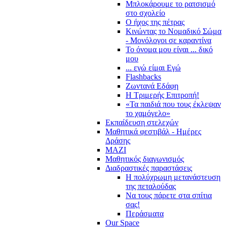
Μπλοκάρουμε το ρατσισμό
στο σχολείο
Ο ήχος της πέτρας
Κινώντας το Νομαδικό Σώμα
- Μονόλογοι σε καραντίνα
Το όνομα μου είναι ... δικό
μου
... εγώ είμαι Εγώ
Flashbacks
Ζωντανά Εδάφη
Η Τριμερής Επιτροπή!
«Τα παιδιά που τους έκλεψαν
το χαμόγελο»
Εκπαίδευση στελεχών
Μαθητικά φεστιβάλ - Ημέρες
Δράσης
ΜΑΖΙ
Μαθητικός διαγωνισμός
Διαδραστικές παραστάσεις
Η πολύχρωμη μετανάστευση
της πεταλούδας
Να τους πάρετε στα σπίτια
σας!
Περάσματα
Our Space