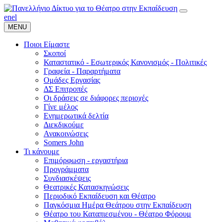
en
el
MENU
Ποιοι Είμαστε
Σκοποί
Καταστατικό - Εσωτερικός Κανονισμός - Πολιτικές
Γραφεία - Παραρτήματα
Ομάδες Εργασίας
ΔΣ Επιτροπές
Οι δράσεις σε διάφορες περιοχές
Γίνε μέλος
Ενημερωτικά δελτία
Διεκδικούμε
Ανακοινώσεις
Somers John
Τι κάνουμε
Επιμόρφωση - εργαστήρια
Προγράμματα
Συνδιασκέψεις
Θεατρικές Κατασκηνώσεις
Περιοδικό Εκπαίδευση και Θέατρο
Παγκόσμια Ημέρα Θεάτρου στην Εκπαίδευση
Θέατρο του Καταπιεσμένου - Θέατρο Φόρουμ