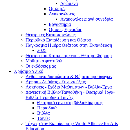
Δρώμενα
Ομιλητές
Ανακοινώσεις
Ανακοινώσεις ανά συνεδρία
Εργαστήρια
Ομάδες Εργασίας
Θεατρικές Κατασκηνώσεις
Περιοδικό Εκπαίδευση και Θέατρο
Παγκόσμια Ημέρα Θεάτρου στην Εκπαίδευση
2025
Θέατρο του Καταπιεσμένου - Θέατρο Φόρουμ
Μαθητικά φεστιβάλ
Οι εκδόσεις μας
Χρήσιμο Υλικό
Ανθρώπινα δικαιώματα & Θέματα προσφύγων
Άρθρα - Απόψεις - Συνεντεύξεις
Ασκήσεις - Σχέδια Μαθημάτων - Βιβλία-Έργα
Δανειστική Βιβλιο/Ταινιοθήκη - Θεατρικά έργα-
Βιβλία-Περιοδικά-Ταινίες
Θεατρικά έργα στη βιβλιοθήκη μας
Περιοδικά
Βιβλία
Ταινίες
Τέχνες στην Εκπαίδευση / World Allience for Arts
Education