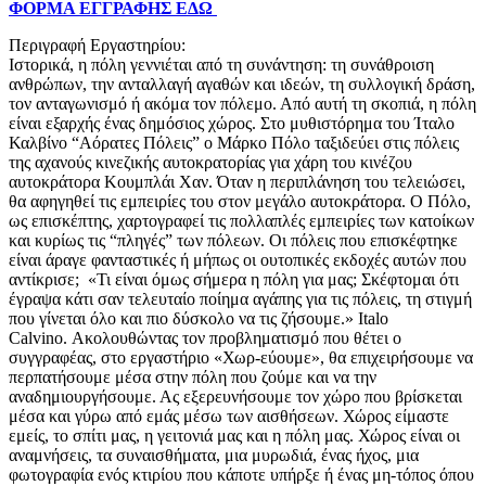
ΦΟΡΜΑ ΕΓΓΡΑΦΗΣ ΕΔΩ
Περιγραφή Εργαστηρίου:
Ιστορικά, η πόλη γεννιέται από τη συνάντηση: τη συνάθροιση
ανθρώπων, την ανταλλαγή αγαθών και ιδεών, τη συλλογική δράση,
τον ανταγωνισμό ή ακόμα τον πόλεμο. Από αυτή τη σκοπιά, η πόλη
είναι εξαρχής ένας δημόσιος χώρος. Στο μυθιστόρημα του Ίταλο
Καλβίνο “Αόρατες Πόλεις” ο Μάρκο Πόλο ταξιδεύει στις πόλεις
της αχανούς κινεζικής αυτοκρατορίας για χάρη του κινέζου
αυτοκράτορα Κουμπλάι Χαν. Όταν η περιπλάνηση του τελειώσει,
θα αφηγηθεί τις εμπειρίες του στον μεγάλο αυτοκράτορα. Ο Πόλο,
ως επισκέπτης, χαρτογραφεί τις πολλαπλές εμπειρίες των κατοίκων
και κυρίως τις “πληγές” των πόλεων. Οι πόλεις που επισκέφτηκε
είναι άραγε φανταστικές ή μήπως οι ουτοπικές εκδοχές αυτών που
αντίκρισε; «Τι είναι όμως σήμερα η πόλη για μας; Σκέφτομαι ότι
έγραψα κάτι σαν τελευταίο ποίημα αγάπης για τις πόλεις, τη στιγμή
που γίνεται όλο και πιο δύσκολο να τις ζήσουμε.» Italo
Calvino. Ακολουθώντας τον προβληματισμό που θέτει ο
συγγραφέας, στο εργαστήριο «Χωρ-εύουμε», θα επιχειρήσουμε να
περπατήσουμε μέσα στην πόλη που ζούμε και να την
αναδημιουργήσουμε. Ας εξερευνήσουμε τον χώρο που βρίσκεται
μέσα και γύρω από εμάς μέσω των αισθήσεων. Χώρος είμαστε
εμείς, το σπίτι μας, η γειτονιά μας και η πόλη μας. Χώρος είναι οι
αναμνήσεις, τα συναισθήματα, μια μυρωδιά, ένας ήχος, μια
φωτογραφία ενός κτιρίου που κάποτε υπήρξε ή ένας μη-τόπος όπου