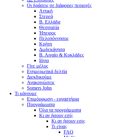
Οι δράσεις σε διάφορες περιοχές
Αττική
Στερεά
Β. Ελλάδα
Θεσσαλία
Ήπειρος
Πελοπόννησος
Κρήτη
Δωδεκάνησα
Β. Αιγαίο & Κυκλάδες
Ιόνιο
Γίνε μέλος
Ενημερωτικά δελτία
Διεκδικούμε
Ανακοινώσεις
Somers John
Τι κάνουμε
Επιμόρφωση - εργαστήρια
Προγράμματα
Όλα τα προγράμματα
Κι αν ήσουν εσύ;
Κι αν ήσουν εσυ;
Τι είναι;
FAQ