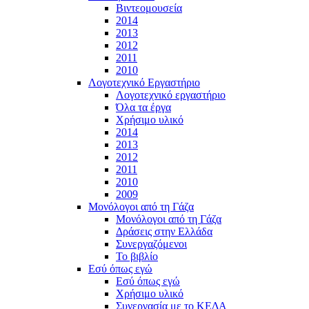
Βιντεομουσεία
2014
2013
2012
2011
2010
Λογοτεχνικό Εργαστήριο
Λογοτεχνικό εργαστήριο
Όλα τα έργα
Χρήσιμο υλικό
2014
2013
2012
2011
2010
2009
Μονόλογοι από τη Γάζα
Μονόλογοι από τη Γάζα
Δράσεις στην Ελλάδα
Συνεργαζόμενοι
To βιβλίο
Εσύ όπως εγώ
Εσύ όπως εγώ
Χρήσιμο υλικό
Συνεργασία με το ΚΕΔΑ