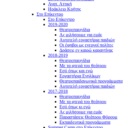
Ανατ. Αττική
Ηράκλειο Κρήτης
Στο Επίκεντρο
Στο Επίκεντρο
2019-2020
Θεατροπαιχνίδια
Ας μιλήσουμε για εμάς
Αυτοτελή εργαστήρια παιδιών
Οι έφηβοι ως ενεργοί πολίτες
Δράσεις εν καιρώ καραντίνας
2018-2019
Θεατροπαιχνίδια
Με τα φτερά του θεάτρου
Εσύ όπως και εγώ
Εργαστήρια Ενηλίκων
Θεατροπαιδαγωγικά προγράμματα
Αυτοτελή εργαστήρια παιδιών
2017-2018
Θεατροπαιχνίδια
Με τα φτερά του θεάτρου
Εσύ όπως κι εγώ
Ας μιλήσουμε για εμάς
Παραστάσεις Θεάτρου Φόρουμ
Εκπαιδευτικά προγράμματα
Summer Camp στο Επίκεντρο