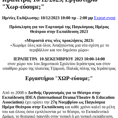
"Χωρ-εύουμε;"
Ημ/νίες Εκδήλωσης: 10/12/2023 10:00 πμ - 2:00 μμ
Export event
Πρόσκληση για τον Εορτασμό της Παγκόσμιας Ημέρας
Θεάτρου στην Εκπαίδευση 2023
«Μπροστά στις νέες προκλήσεις 2023:
«Χωράμε όλες και όλοι; Αναζητώντας μια νέα σχέση με το
περιβάλλον και τον δημόσιο χώρο»
ΙΕΡΑΠΕΤΡΑ 10 ΔΕΚΕΜΒΡΙΟΥ 2023 10:00-14:00
στον χώρο του 1ου Δημοτικού Σχολείου Ιεράπετρας και στον
υπαίθριο χώρο της πλατείας Τζαμιού, Παλιάς πόλης της Ιεράπετρας
Εργαστήριο
"
ΧΩΡ-εύουμε;"
Από το 2008 ο
Διεθνής Οργανισμός για το Θέατρο στην
Εκπαίδευση IDEA (International Drama/Theatre & Education
Association)
έχει ορίσει την
27η Νοεμβρίου ως Παγκόσμια
Ημέρα Θεάτρου στην Εκπαίδευση
και κάθε χρόνο καλεί τα μέλη
του και όλους όσοι εμπλέκονται με το θέατρο, το Εκπαιδευτικό
Δράμα, το θεατρικό παιγνίδι στην τυπική ή μη τυπική εκπαίδευση,