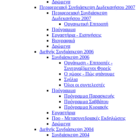
Δρώμενα
Περιφερειακή Συνδιάσκεψη Δωδεκανήσου 2007
Περιφερειακή Συνδιάσκεψη
Δωδεκανήσου 2007
Οργανωτική Επιτροπή
Πρόγραμμα
Εργαστήρια - Εισηγήσεις
Βιογραφικά
Δρώμενα
Διεθνής Συνδιάσκεψη 2006
Συνδιάσκεψη 2006
Οργάνωση - Επιτροπές -
Συνεργαζόμενοι Φορείς
Ο χώρος - Πώς φτάνουμε
Σχόλια
Όλοι οι συντελεστές
Πρόγραμμα
Πρόγραμμα Παρασκευής
Πρόγραμμα Σαββάτου
Πρόγραμμα Κυριακής
Εργαστήρια
Προ - Μετασυνεδριακές Εκδηλώσεις
Δρώμενα
Διεθνής Συνδιάσκεψη 2004
Συνδιάσκεψη 2004