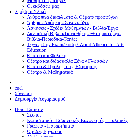
Μαθητικά φεστιβάλ
Οι εκδόσεις μας
Χρήσιμο Υλικό
Ανθρώπινα δικαιώματα & Θέματα προσφύγων
Άρθρα - Απόψεις - Συνεντεύξεις
Ασκήσεις - Σχέδια Μαθημάτων - Βιβλία-Έργα
Δανειστική Βιβλιο/Ταινιοθήκη - Θεατρικά έργα-
Βιβλία-Περιοδικά-Ταινίες
Τέχνες στην Εκπαίδευση / World Allience for Arts
Education
Θέατρο και Φυλακή
Θέατρο και διδασκαλία Ξένων Γλωσσών
Θέατρο & Πρόληψη της Εξάρτησης
Θέατρο & Μαθηματικά
en
el
Σύνδεση
Δημιουργία Λογαριασμού
Ποιοι Είμαστε
Σκοποί
Καταστατικό - Εσωτερικός Κανονισμός - Πολιτικές
Γραφεία - Παραρτήματα
Ομάδες Εργασίας
ΔΣ Επιτροπές