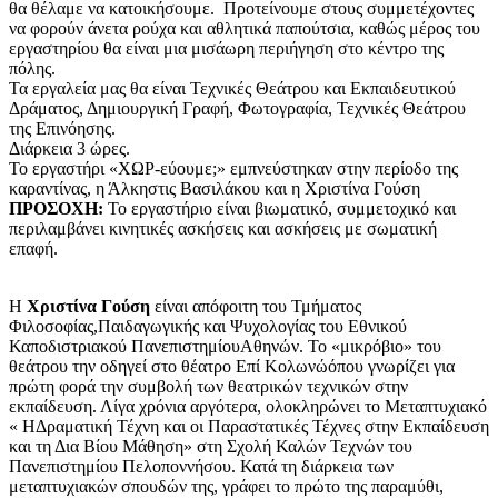
θα θέλαμε να κατοικήσουμε. Προτείνουμε στους συμμετέχοντες
να φορούν άνετα ρούχα και αθλητικά παπούτσια, καθώς μέρος του
εργαστηρίου θα είναι μια μισάωρη περιήγηση στο κέντρο της
πόλης.
Τα εργαλεία μας θα είναι Τεχνικές Θεάτρου και Εκπαιδευτικού
Δράματος, Δημιουργική Γραφή, Φωτογραφία, Τεχνικές Θεάτρου
της Επινόησης.
Διάρκεια 3 ώρες.
Το εργαστήρι «ΧΩΡ-εύουμε;» εμπνεύστηκαν στην περίοδο της
καραντίνας, η Άλκηστις Βασιλάκου και η Χριστίνα Γούση
ΠΡΟΣΟΧΗ:
Το εργαστήριο είναι βιωματικό, συμμετοχικό και
περιλαμβάνει κινητικές ασκήσεις και ασκήσεις με σωματική
επαφή.
Η
Χριστίνα Γούση
είναι απόφοιτη του Τμήματος
Φιλοσοφίας,Παιδαγωγικής και Ψυχολογίας του Εθνικού
Καποδιστριακού ΠανεπιστημίουΑθηνών. Το «μικρόβιο» του
θεάτρου την οδηγεί στο θέατρο Επί Κολωνώόπου γνωρίζει για
πρώτη φορά την συμβολή των θεατρικών τεχνικών στην
εκπαίδευση. Λίγα χρόνια αργότερα, ολοκληρώνει το Μεταπτυχιακό
« ΗΔραματική Τέχνη και οι Παραστατικές Τέχνες στην Εκπαίδευση
και τη Δια Βίου Μάθηση» στη Σχολή Καλών Τεχνών του
Πανεπιστημίου Πελοποννήσου. Κατά τη διάρκεια των
μεταπτυχιακών σπουδών της, γράφει το πρώτο της παραμύθι,