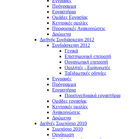
Εγγραφές
Πρόγραμμα
Εργαστήρια
Ομάδες Εργασίας
Κεντρικές ομιλίες
Προφορικές Ανακοινώσεις
Δρώμενα
Διεθνής Συνδιάσκεψη 2012
Συνδιάσκεψη 2012
Γενικά
Επιστημονική επιτροπή
Οργανωτική επιτροπή
Ομιλητές - Εμψυχωτές
Ταξιδιωτικές οδηγίες
Εγγραφές
Πρόγραμμα
Εργαστήρια
Προσυνεδριακά εργαστήρια
Ομάδες εργασίας
Κεντρικές ομιλίες
Ανακοινώσεις
Δρώμενα
Διεθνές Συμπόσιο 2010
Συμπόσιο 2010
Οργάνωση