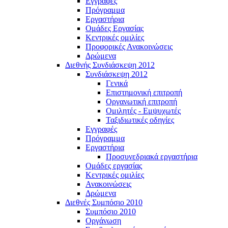
Εγγραφές
Πρόγραμμα
Εργαστήρια
Ομάδες Εργασίας
Κεντρικές ομιλίες
Προφορικές Ανακοινώσεις
Δρώμενα
Διεθνής Συνδιάσκεψη 2012
Συνδιάσκεψη 2012
Γενικά
Επιστημονική επιτροπή
Οργανωτική επιτροπή
Ομιλητές - Εμψυχωτές
Ταξιδιωτικές οδηγίες
Εγγραφές
Πρόγραμμα
Εργαστήρια
Προσυνεδριακά εργαστήρια
Ομάδες εργασίας
Κεντρικές ομιλίες
Ανακοινώσεις
Δρώμενα
Διεθνές Συμπόσιο 2010
Συμπόσιο 2010
Οργάνωση