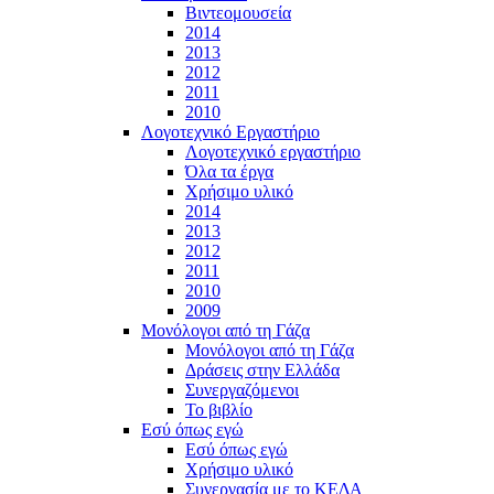
Βιντεομουσεία
2014
2013
2012
2011
2010
Λογοτεχνικό Εργαστήριο
Λογοτεχνικό εργαστήριο
Όλα τα έργα
Χρήσιμο υλικό
2014
2013
2012
2011
2010
2009
Μονόλογοι από τη Γάζα
Μονόλογοι από τη Γάζα
Δράσεις στην Ελλάδα
Συνεργαζόμενοι
To βιβλίο
Εσύ όπως εγώ
Εσύ όπως εγώ
Χρήσιμο υλικό
Συνεργασία με το ΚΕΔΑ