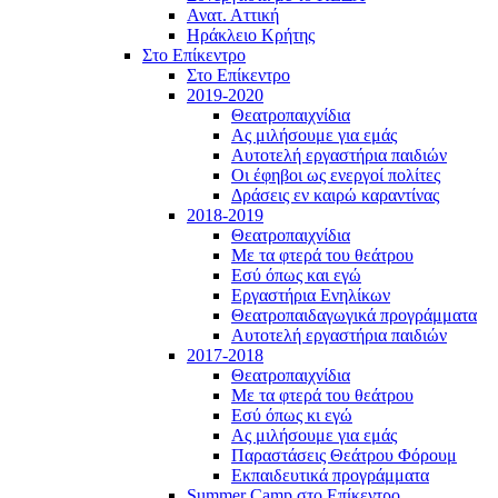
Ανατ. Αττική
Ηράκλειο Κρήτης
Στο Επίκεντρο
Στο Επίκεντρο
2019-2020
Θεατροπαιχνίδια
Ας μιλήσουμε για εμάς
Αυτοτελή εργαστήρια παιδιών
Οι έφηβοι ως ενεργοί πολίτες
Δράσεις εν καιρώ καραντίνας
2018-2019
Θεατροπαιχνίδια
Με τα φτερά του θεάτρου
Εσύ όπως και εγώ
Εργαστήρια Ενηλίκων
Θεατροπαιδαγωγικά προγράμματα
Αυτοτελή εργαστήρια παιδιών
2017-2018
Θεατροπαιχνίδια
Με τα φτερά του θεάτρου
Εσύ όπως κι εγώ
Ας μιλήσουμε για εμάς
Παραστάσεις Θεάτρου Φόρουμ
Εκπαιδευτικά προγράμματα
Summer Camp στο Επίκεντρο