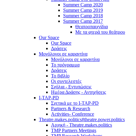
Summer Camp 2020
Summer Camp 2019
Summer Camp 2018
Summer Camp 2017
Θεατροπαιχνίδια
Με τα φτερά του θεάτρου
Our Space
Our Space
Δράσεις
Μονόλογοι σε καραντίνα
Μονόλογοι σε καραντίνα
Το πρόγραμμα
Δράσεις
Το βιβλίο
Οι συντελεστές
Σχόλια - Εντυπώσεις
Ημέρα Δράσης - Αντηχήσεις
I-TAP-PD
Σχετικά με το I-TAP-PD
Partners & Research
Activities- Conference
Theatre.makes.politics#theatre.power.politics
Αρχική - Theatre.makes.politics
TMP Partners Meetings
TMP Research Workshops