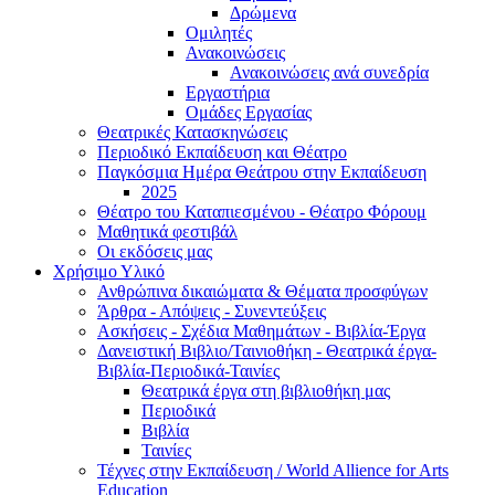
Δρώμενα
Ομιλητές
Ανακοινώσεις
Ανακοινώσεις ανά συνεδρία
Εργαστήρια
Ομάδες Εργασίας
Θεατρικές Κατασκηνώσεις
Περιοδικό Εκπαίδευση και Θέατρο
Παγκόσμια Ημέρα Θεάτρου στην Εκπαίδευση
2025
Θέατρο του Καταπιεσμένου - Θέατρο Φόρουμ
Μαθητικά φεστιβάλ
Οι εκδόσεις μας
Χρήσιμο Υλικό
Ανθρώπινα δικαιώματα & Θέματα προσφύγων
Άρθρα - Απόψεις - Συνεντεύξεις
Ασκήσεις - Σχέδια Μαθημάτων - Βιβλία-Έργα
Δανειστική Βιβλιο/Ταινιοθήκη - Θεατρικά έργα-
Βιβλία-Περιοδικά-Ταινίες
Θεατρικά έργα στη βιβλιοθήκη μας
Περιοδικά
Βιβλία
Ταινίες
Τέχνες στην Εκπαίδευση / World Allience for Arts
Education