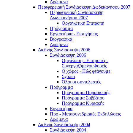
Δρώμενα
Περιφερειακή Συνδιάσκεψη Δωδεκανήσου 2007
Περιφερειακή Συνδιάσκεψη
Δωδεκανήσου 2007
Οργανωτική Επιτροπή
Πρόγραμμα
Εργαστήρια - Εισηγήσεις
Βιογραφικά
Δρώμενα
Διεθνής Συνδιάσκεψη 2006
Συνδιάσκεψη 2006
Οργάνωση - Επιτροπές -
Συνεργαζόμενοι Φορείς
Ο χώρος - Πώς φτάνουμε
Σχόλια
Όλοι οι συντελεστές
Πρόγραμμα
Πρόγραμμα Παρασκευής
Πρόγραμμα Σαββάτου
Πρόγραμμα Κυριακής
Εργαστήρια
Προ - Μετασυνεδριακές Εκδηλώσεις
Δρώμενα
Διεθνής Συνδιάσκεψη 2004
Συνδιάσκεψη 2004