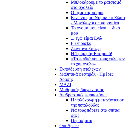
Μπλοκάρουμε το ρατσισμό
στο σχολείο
Ο ήχος της πέτρας
Κινώντας το Νομαδικό Σώμα
- Μονόλογοι σε καραντίνα
Το όνομα μου είναι ... δικό
μου
... εγώ είμαι Εγώ
Flashbacks
Ζωντανά Εδάφη
Η Τριμερής Επιτροπή!
«Τα παιδιά που τους έκλεψαν
το χαμόγελο»
Εκπαίδευση στελεχών
Μαθητικά φεστιβάλ - Ημέρες
Δράσης
ΜΑΖΙ
Μαθητικός διαγωνισμός
Διαδραστικές παραστάσεις
Η πολύχρωμη μετανάστευση
της πεταλούδας
Να τους πάρετε στα σπίτια
σας!
Περάσματα
Our Space