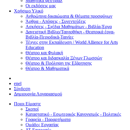
Μαθητικά φεστιβάλ
Οι εκδόσεις μας
Χρήσιμο Υλικό
Ανθρώπινα δικαιώματα & Θέματα προσφύγων
Άρθρα - Απόψεις - Συνεντεύξεις
Ασκήσεις - Σχέδια Μαθημάτων - Βιβλία-Έργα
Δανειστική Βιβλιο/Ταινιοθήκη - Θεατρικά έργα-
Βιβλία-Περιοδικά-Ταινίες
Τέχνες στην Εκπαίδευση / World Allience for Arts
Education
Θέατρο και Φυλακή
Θέατρο και διδασκαλία Ξένων Γλωσσών
Θέατρο & Πρόληψη της Εξάρτησης
Θέατρο & Μαθηματικά
en
el
Σύνδεση
Δημιουργία Λογαριασμού
Ποιοι Είμαστε
Σκοποί
Καταστατικό - Εσωτερικός Κανονισμός - Πολιτικές
Γραφεία - Παραρτήματα
Ομάδες Εργασίας
ΔΣ Επιτροπές