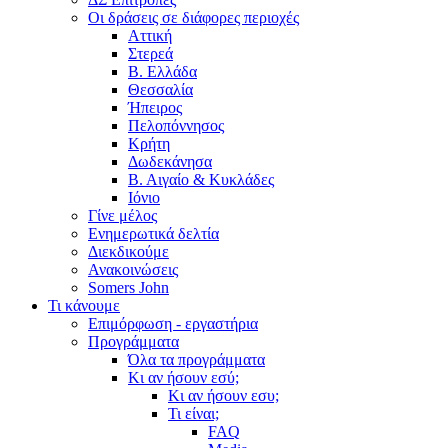
Οι δράσεις σε διάφορες περιοχές
Αττική
Στερεά
Β. Ελλάδα
Θεσσαλία
Ήπειρος
Πελοπόννησος
Κρήτη
Δωδεκάνησα
Β. Αιγαίο & Κυκλάδες
Ιόνιο
Γίνε μέλος
Ενημερωτικά δελτία
Διεκδικούμε
Ανακοινώσεις
Somers John
Τι κάνουμε
Επιμόρφωση - εργαστήρια
Προγράμματα
Όλα τα προγράμματα
Κι αν ήσουν εσύ;
Κι αν ήσουν εσυ;
Τι είναι;
FAQ