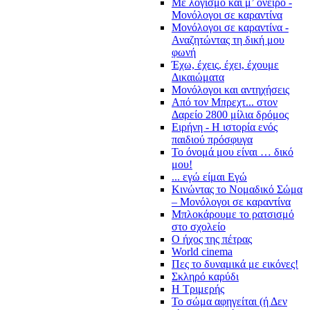
Με λογισμό και μ’ όνειρο -
Μονόλογοι σε καραντίνα
Μονόλογοι σε καραντίνα -
Αναζητώντας τη δική μου
φωνή
Έχω, έχεις, έχει, έχουμε
Δικαιώματα
Μονόλογοι και αντηχήσεις
Από τον Μπρεχτ... στον
Δαρείο 2800 μίλια δρόμος
Ειρήνη - Η ιστορία ενός
παιδιού πρόσφυγα
Το όνομά μου είναι … δικό
μου!
... εγώ είμαι Εγώ
Κινώντας το Νομαδικό Σώμα
– Μονόλογοι σε καραντίνα
Μπλοκάρουμε το ρατσισμό
στο σχολείο
Ο ήχος της πέτρας
World cinema
Πες το δυναμικά με εικόνες!
Σκληρό καρύδι
Η Τριμερής
Το σώμα αφηγείται (ή Δεν