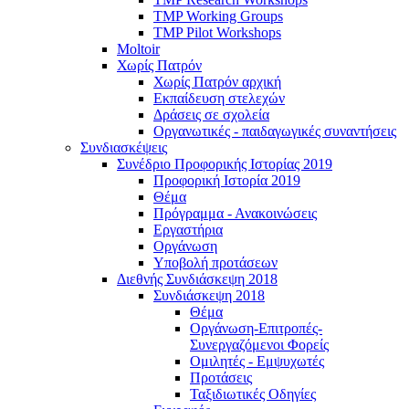
TMP Working Groups
TMP Pilot Workshops
Moltoir
Χωρίς Πατρόν
Χωρίς Πατρόν αρχική
Εκπαίδευση στελεχών
Δράσεις σε σχολεία
Οργανωτικές - παιδαγωγικές συναντήσεις
Συνδιασκέψεις
Συνέδριο Προφορικής Ιστορίας 2019
Προφορική Ιστορία 2019
Θέμα
Πρόγραμμα - Ανακοινώσεις
Εργαστήρια
Οργάνωση
Υποβολή προτάσεων
Διεθνής Συνδιάσκεψη 2018
Συνδιάσκεψη 2018
Θέμα
Οργάνωση-Επιτροπές-
Συνεργαζόμενοι Φορείς
Ομιλητές - Εμψυχωτές
Προτάσεις
Ταξιδιωτικές Οδηγίες