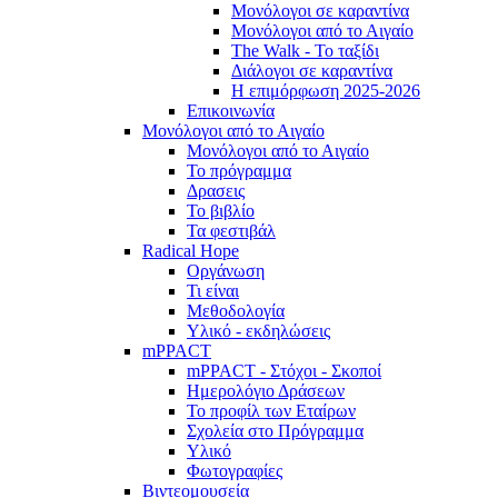
Μονόλογοι σε καραντίνα
Μονόλογοι από το Αιγαίο
The Walk - Το ταξίδι
Διάλογοι σε καραντίνα
Η επιμόρφωση 2025-2026
Επικοινωνία
Μονόλογοι από το Αιγαίο
Μονόλογοι από το Αιγαίο
Το πρόγραμμα
Δρασεις
Το βιβλίο
Τα φεστιβάλ
Radical Hope
Οργάνωση
Τι είναι
Μεθοδολογία
Υλικό - εκδηλώσεις
mPPACT
mPPACT - Στόχοι - Σκοποί
Ημερολόγιο Δράσεων
Το προφίλ των Εταίρων
Σχολεία στο Πρόγραμμα
Υλικό
Φωτογραφίες
Βιντεομουσεία