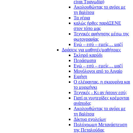
είναι Τραγωδία)
Ακολουθώντας το αγόρι με
τη βαλίτσα
Τα χέρια
καλώς ήρθες παράΞΕΝΕ
στον τόπο μας
Τεχνικές αφήγησης μέσω της
φωτογραφίας
Εγώ – εσύ – εμείς… μαζί
Δράσεις για μαθητές/μαθήτριες
Σκληρό καρύδι
Περάσματα
Εγώ – εσύ – εμείς… μαζί
Μονόλογοι από το Αιγαίο
Ειρήνη
Ο ελέφαντας, η σκιουρίνα και
το μυρμήγκι
Τεχνικές - Κι αν ήσουν εσύ;
Γιατί οι νυχτερίδες κρέμονται
ανάποδα;
Ακολουθώντας το αγόρι με
τη βαλίτσα
Δίκτυα σχολείων
Πολύχρωμη Μετανάστευση
της Πεταλούδας