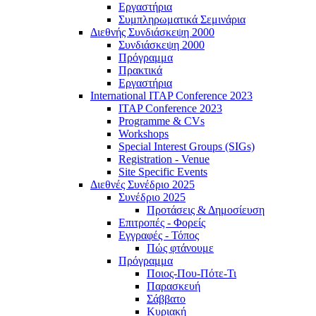
Εργαστήρια
Συμπληρωματικά Σεμινάρια
Διεθνής Συνδιάσκεψη 2000
Συνδιάσκεψη 2000
Πρόγραμμα
Πρακτικά
Εργαστήρια
International ITAP Conference 2023
ITAP Conference 2023
Programme & CVs
Workshops
Special Interest Groups (SIGs)
Registration - Venue
Site Specific Events
Διεθνές Συνέδριο 2025
Συνέδριο 2025
Προτάσεις & Δημοσίευση
Επιτροπές - Φορείς
Εγγραφές - Τόπος
Πώς φτάνουμε
Πρόγραμμα
Ποιος-Που-Πότε-Τι
Παρασκευή
Σάββατο
Κυριακή