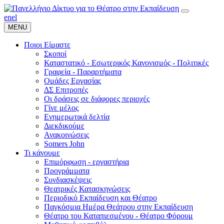
en
el
MENU
Ποιοι Είμαστε
Σκοποί
Καταστατικό - Εσωτερικός Κανονισμός - Πολιτικές
Γραφεία - Παραρτήματα
Ομάδες Εργασίας
ΔΣ Επιτροπές
Οι δράσεις σε διάφορες περιοχές
Γίνε μέλος
Ενημερωτικά δελτία
Διεκδικούμε
Ανακοινώσεις
Somers John
Τι κάνουμε
Επιμόρφωση - εργαστήρια
Προγράμματα
Συνδιασκέψεις
Θεατρικές Κατασκηνώσεις
Περιοδικό Εκπαίδευση και Θέατρο
Παγκόσμια Ημέρα Θεάτρου στην Εκπαίδευση
Θέατρο του Καταπιεσμένου - Θέατρο Φόρουμ