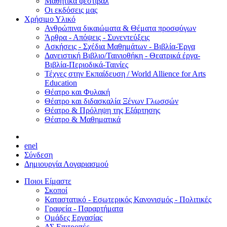
Μαθητικά φεστιβάλ
Οι εκδόσεις μας
Χρήσιμο Υλικό
Ανθρώπινα δικαιώματα & Θέματα προσφύγων
Άρθρα - Απόψεις - Συνεντεύξεις
Ασκήσεις - Σχέδια Μαθημάτων - Βιβλία-Έργα
Δανειστική Βιβλιο/Ταινιοθήκη - Θεατρικά έργα-
Βιβλία-Περιοδικά-Ταινίες
Τέχνες στην Εκπαίδευση / World Allience for Arts
Education
Θέατρο και Φυλακή
Θέατρο και διδασκαλία Ξένων Γλωσσών
Θέατρο & Πρόληψη της Εξάρτησης
Θέατρο & Μαθηματικά
en
el
Σύνδεση
Δημιουργία Λογαριασμού
Ποιοι Είμαστε
Σκοποί
Καταστατικό - Εσωτερικός Κανονισμός - Πολιτικές
Γραφεία - Παραρτήματα
Ομάδες Εργασίας
ΔΣ Επιτροπές