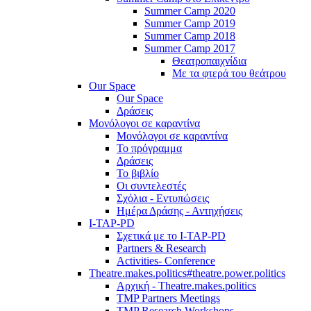
Summer Camp 2020
Summer Camp 2019
Summer Camp 2018
Summer Camp 2017
Θεατροπαιχνίδια
Με τα φτερά του θεάτρου
Our Space
Our Space
Δράσεις
Μονόλογοι σε καραντίνα
Μονόλογοι σε καραντίνα
Το πρόγραμμα
Δράσεις
Το βιβλίο
Οι συντελεστές
Σχόλια - Εντυπώσεις
Ημέρα Δράσης - Αντηχήσεις
I-TAP-PD
Σχετικά με το I-TAP-PD
Partners & Research
Activities- Conference
Theatre.makes.politics#theatre.power.politics
Αρχική - Theatre.makes.politics
TMP Partners Meetings
TMP Research Workshops