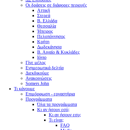
Οι δράσεις σε διάφορες περιοχές
Αττική
Στερεά
Β. Ελλάδα
Θεσσαλία
Ήπειρος
Πελοπόννησος
Κρήτη
Δωδεκάνησα
Β. Αιγαίο & Κυκλάδες
Ιόνιο
Γίνε μέλος
Ενημερωτικά δελτία
Διεκδικούμε
Ανακοινώσεις
Somers John
Τι κάνουμε
Επιμόρφωση - εργαστήρια
Προγράμματα
Όλα τα προγράμματα
Κι αν ήσουν εσύ;
Κι αν ήσουν εσυ;
Τι είναι;
FAQ