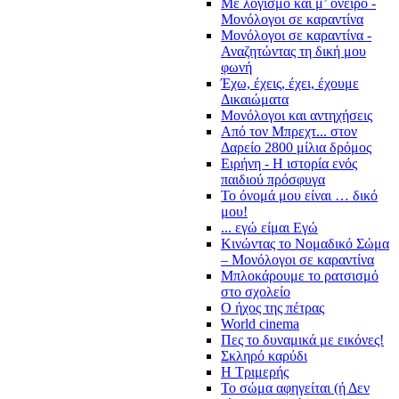
Με λογισμό και μ’ όνειρο -
Μονόλογοι σε καραντίνα
Μονόλογοι σε καραντίνα -
Αναζητώντας τη δική μου
φωνή
Έχω, έχεις, έχει, έχουμε
Δικαιώματα
Μονόλογοι και αντηχήσεις
Από τον Μπρεχτ... στον
Δαρείο 2800 μίλια δρόμος
Ειρήνη - Η ιστορία ενός
παιδιού πρόσφυγα
Το όνομά μου είναι … δικό
μου!
... εγώ είμαι Εγώ
Κινώντας το Νομαδικό Σώμα
– Μονόλογοι σε καραντίνα
Μπλοκάρουμε το ρατσισμό
στο σχολείο
Ο ήχος της πέτρας
World cinema
Πες το δυναμικά με εικόνες!
Σκληρό καρύδι
Η Τριμερής
Το σώμα αφηγείται (ή Δεν