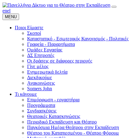
en
el
MENU
Ποιοι Είμαστε
Σκοποί
Καταστατικό - Εσωτερικός Κανονισμός - Πολιτικές
Γραφεία - Παραρτήματα
Ομάδες Εργασίας
ΔΣ Επιτροπές
Οι δράσεις σε διάφορες περιοχές
Γίνε μέλος
Ενημερωτικά δελτία
Διεκδικούμε
Ανακοινώσεις
Somers John
Τι κάνουμε
Επιμόρφωση - εργαστήρια
Προγράμματα
Συνδιασκέψεις
Θεατρικές Κατασκηνώσεις
Περιοδικό Εκπαίδευση και Θέατρο
Παγκόσμια Ημέρα Θεάτρου στην Εκπαίδευση
Θέατρο του Καταπιεσμένου - Θέατρο Φόρουμ