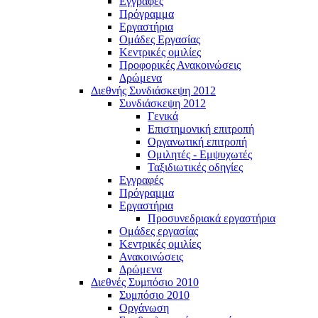
Εγγραφές
Πρόγραμμα
Εργαστήρια
Ομάδες Εργασίας
Κεντρικές ομιλίες
Προφορικές Ανακοινώσεις
Δρώμενα
Διεθνής Συνδιάσκεψη 2012
Συνδιάσκεψη 2012
Γενικά
Επιστημονική επιτροπή
Οργανωτική επιτροπή
Ομιλητές - Εμψυχωτές
Ταξιδιωτικές οδηγίες
Εγγραφές
Πρόγραμμα
Εργαστήρια
Προσυνεδριακά εργαστήρια
Ομάδες εργασίας
Κεντρικές ομιλίες
Ανακοινώσεις
Δρώμενα
Διεθνές Συμπόσιο 2010
Συμπόσιο 2010
Οργάνωση