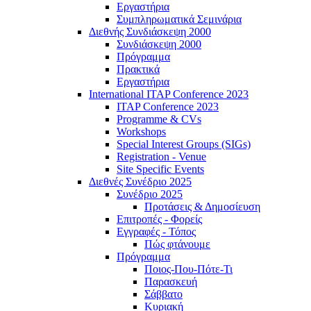
Εργαστήρια
Συμπληρωματικά Σεμινάρια
Διεθνής Συνδιάσκεψη 2000
Συνδιάσκεψη 2000
Πρόγραμμα
Πρακτικά
Εργαστήρια
International ITAP Conference 2023
ITAP Conference 2023
Programme & CVs
Workshops
Special Interest Groups (SIGs)
Registration - Venue
Site Specific Events
Διεθνές Συνέδριο 2025
Συνέδριο 2025
Προτάσεις & Δημοσίευση
Επιτροπές - Φορείς
Εγγραφές - Τόπος
Πώς φτάνουμε
Πρόγραμμα
Ποιος-Που-Πότε-Τι
Παρασκευή
Σάββατο
Κυριακή