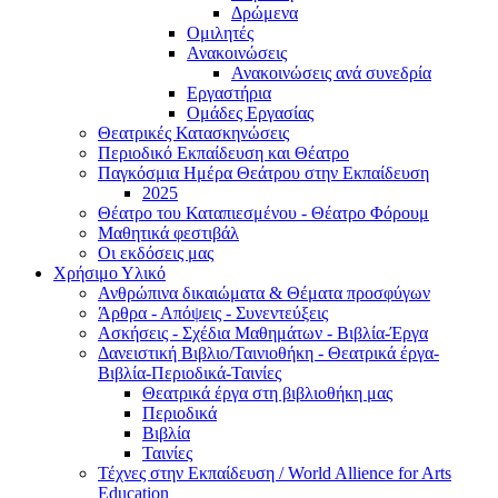
Δρώμενα
Ομιλητές
Ανακοινώσεις
Ανακοινώσεις ανά συνεδρία
Εργαστήρια
Ομάδες Εργασίας
Θεατρικές Κατασκηνώσεις
Περιοδικό Εκπαίδευση και Θέατρο
Παγκόσμια Ημέρα Θεάτρου στην Εκπαίδευση
2025
Θέατρο του Καταπιεσμένου - Θέατρο Φόρουμ
Μαθητικά φεστιβάλ
Οι εκδόσεις μας
Χρήσιμο Υλικό
Ανθρώπινα δικαιώματα & Θέματα προσφύγων
Άρθρα - Απόψεις - Συνεντεύξεις
Ασκήσεις - Σχέδια Μαθημάτων - Βιβλία-Έργα
Δανειστική Βιβλιο/Ταινιοθήκη - Θεατρικά έργα-
Βιβλία-Περιοδικά-Ταινίες
Θεατρικά έργα στη βιβλιοθήκη μας
Περιοδικά
Βιβλία
Ταινίες
Τέχνες στην Εκπαίδευση / World Allience for Arts
Education