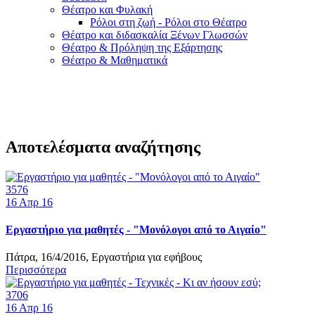
Θέατρο και Φυλακή
Ρόλοι στη ζωή - Ρόλοι στο Θέατρο
Θέατρο και διδασκαλία Ξένων Γλωσσών
Θέατρο & Πρόληψη της Εξάρτησης
Θέατρο & Μαθηματικά
Αποτελέσματα αναζήτησης
3576
16
Απρ 16
Εργαστήριο για μαθητές - "Μονόλογοι από το Αιγαίο"
Πάτρα, 16/4/2016, Εργαστήρια για εφήβους
Περισσότερα
3706
16
Απρ 16