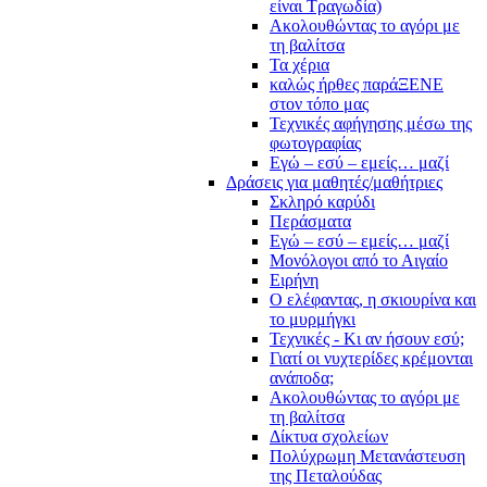
είναι Τραγωδία)
Ακολουθώντας το αγόρι με
τη βαλίτσα
Τα χέρια
καλώς ήρθες παράΞΕΝΕ
στον τόπο μας
Τεχνικές αφήγησης μέσω της
φωτογραφίας
Εγώ – εσύ – εμείς… μαζί
Δράσεις για μαθητές/μαθήτριες
Σκληρό καρύδι
Περάσματα
Εγώ – εσύ – εμείς… μαζί
Μονόλογοι από το Αιγαίο
Ειρήνη
Ο ελέφαντας, η σκιουρίνα και
το μυρμήγκι
Τεχνικές - Κι αν ήσουν εσύ;
Γιατί οι νυχτερίδες κρέμονται
ανάποδα;
Ακολουθώντας το αγόρι με
τη βαλίτσα
Δίκτυα σχολείων
Πολύχρωμη Μετανάστευση
της Πεταλούδας