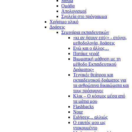
Media
Ομάδα
Απολογισμοί
Σχολεία στο πρόγραμμα
Χρήσιμο υλικό
Δράσεις
Σεμινάρια εκπαιδευτικών
«κι αν ήσουν εσύ;» - στόχοι,
μεθοδολογία, δράσεις
Εγώ και ο άλλος…
Πατάμε γερά!
Βιωματική μάθηση με τη
μέθοδο Εκπαιδευτικού
Δράματος»
Τεχνικές θεάτρου και
εκπαιδευτικού δράματος για
τα ανθρώπινα δικαιώματα και
τους πρόσφυγες
Κλικ – Ο κόσμος μέσα από
τα μάτια μου
Flashbacks
Nour
Ειδήσεις... αλλιώς
Ο εαυτός μου ως
ντοκουμέντο