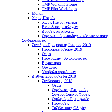
TMP Working Groups
TMP Pilot Workshops
Moltoir
Χωρίς Πατρόν
Χωρίς Πατρόν αρχική
Εκπαίδευση στελεχών
Δράσεις σε σχολεία
Οργανωτικές - παιδαγωγικές συναντήσεις
Συνδιασκέψεις
Συνέδριο Προφορικής Ιστορίας 2019
Προφορική Ιστορία 2019
Θέμα
Πρόγραμμα - Ανακοινώσεις
Εργαστήρια
Οργάνωση
Υποβολή προτάσεων
Διεθνής Συνδιάσκεψη 2018
Συνδιάσκεψη 2018
Θέμα
Οργάνωση-Επιτροπές-
Συνεργαζόμενοι Φορείς
Ομιλητές - Εμψυχωτές
Προτάσεις
Ταξιδιωτικές Οδηγίες