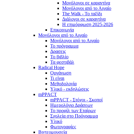
Μονόλογοι σε καραντίνα
Μονόλογοι από το Αιγαίο
The Walk - Το ταξίδι
Διάλογοι σε καραντίνα
Η επιμόρφωση 2025-2026
Επικοινωνία
Μονόλογοι από το Αιγαίο
Μονόλογοι από το Αιγαίο
Το πρόγραμμα
Δρασεις
Το βιβλίο
Τα φεστιβάλ
Radical Hope
Οργάνωση
Τι είναι
Μεθοδολογία
Υλικό - εκδηλώσεις
mPPACT
mPPACT - Στόχοι - Σκοποί
Ημερολόγιο Δράσεων
Το προφίλ των Εταίρων
Σχολεία στο Πρόγραμμα
Υλικό
Φωτογραφίες
Βιντεομουσεία