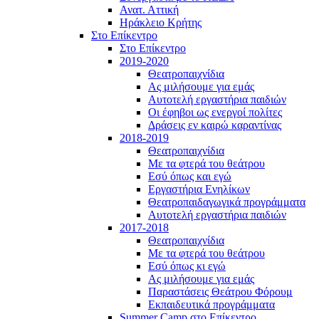
Ανατ. Αττική
Ηράκλειο Κρήτης
Στο Επίκεντρο
Στο Επίκεντρο
2019-2020
Θεατροπαιχνίδια
Ας μιλήσουμε για εμάς
Αυτοτελή εργαστήρια παιδιών
Οι έφηβοι ως ενεργοί πολίτες
Δράσεις εν καιρώ καραντίνας
2018-2019
Θεατροπαιχνίδια
Με τα φτερά του θεάτρου
Εσύ όπως και εγώ
Εργαστήρια Ενηλίκων
Θεατροπαιδαγωγικά προγράμματα
Αυτοτελή εργαστήρια παιδιών
2017-2018
Θεατροπαιχνίδια
Με τα φτερά του θεάτρου
Εσύ όπως κι εγώ
Ας μιλήσουμε για εμάς
Παραστάσεις Θεάτρου Φόρουμ
Εκπαιδευτικά προγράμματα
Summer Camp στο Επίκεντρο