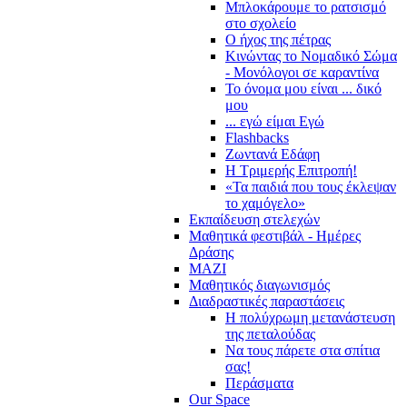
Μπλοκάρουμε το ρατσισμό
στο σχολείο
Ο ήχος της πέτρας
Κινώντας το Νομαδικό Σώμα
- Μονόλογοι σε καραντίνα
Το όνομα μου είναι ... δικό
μου
... εγώ είμαι Εγώ
Flashbacks
Ζωντανά Εδάφη
Η Τριμερής Επιτροπή!
«Τα παιδιά που τους έκλεψαν
το χαμόγελο»
Εκπαίδευση στελεχών
Μαθητικά φεστιβάλ - Ημέρες
Δράσης
ΜΑΖΙ
Μαθητικός διαγωνισμός
Διαδραστικές παραστάσεις
Η πολύχρωμη μετανάστευση
της πεταλούδας
Να τους πάρετε στα σπίτια
σας!
Περάσματα
Our Space