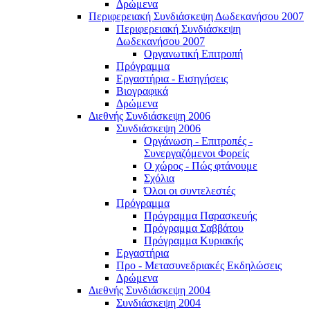
Δρώμενα
Περιφερειακή Συνδιάσκεψη Δωδεκανήσου 2007
Περιφερειακή Συνδιάσκεψη
Δωδεκανήσου 2007
Οργανωτική Επιτροπή
Πρόγραμμα
Εργαστήρια - Εισηγήσεις
Βιογραφικά
Δρώμενα
Διεθνής Συνδιάσκεψη 2006
Συνδιάσκεψη 2006
Οργάνωση - Επιτροπές -
Συνεργαζόμενοι Φορείς
Ο χώρος - Πώς φτάνουμε
Σχόλια
Όλοι οι συντελεστές
Πρόγραμμα
Πρόγραμμα Παρασκευής
Πρόγραμμα Σαββάτου
Πρόγραμμα Κυριακής
Εργαστήρια
Προ - Μετασυνεδριακές Εκδηλώσεις
Δρώμενα
Διεθνής Συνδιάσκεψη 2004
Συνδιάσκεψη 2004