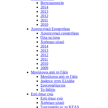
Βιντεομουσεία
2014
2013
2012
2011
2010
Λογοτεχνικό Εργαστήριο
Λογοτεχνικό εργαστήριο
Όλα τα έργα
Χρήσιμο υλικό
2014
2013
2012
2011
2010
2009
Μονόλογοι από τη Γάζα
Μονόλογοι από τη Γάζα
Δράσεις στην Ελλάδα
Συνεργαζόμενοι
To βιβλίο
Εσύ όπως εγώ
Εσύ όπως εγώ
Χρήσιμο υλικό
Συνεργασία με το ΚΕΔΑ