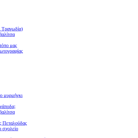
ι Τραγωδία)
βαλίτσα
τόπο μας
φωτογραφίας
το μυρμήγκι
ανάποδα;
βαλίτσα
ς Πεταλούδας
 σχολείο