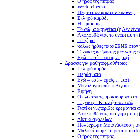
Ο ήχος της πέτρας
World cinema
Πες το δυναμικά με εικόνες!
Σκληρό καρύδι
Η Τριμερής
Το σώμα αφηγείται (ή Δεν είνα
Ακολουθώντας το αγόρι με τη 
Τα χέρια
καλώς ήρθες παράΞΕΝΕ στον 
Τεχνικές αφήγησης μέσω της 
Εγώ – εσύ – εμείς… μαζί
Δράσεις για μαθητές/μαθήτριες
Σκληρό καρύδι
Περάσματα
Εγώ – εσύ – εμείς… μαζί
Μονόλογοι από το Αιγαίο
Ειρήνη
Ο ελέφαντας, η σκιουρίνα και 
Τεχνικές - Κι αν ήσουν εσύ;
Γιατί οι νυχτερίδες κρέμονται 
Ακολουθώντας το αγόρι με τη 
Δίκτυα σχολείων
Πολύχρωμη Μετανάστευση τη
Μπλοκάρουμε το ρατσισμό στο
Ο ήχος της πέτρας