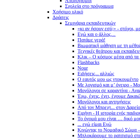
Απολογισμοί
Σχολεία στο πρόγραμμα
Χρήσιμο υλικό
Δράσεις
Σεμινάρια εκπαιδευτικών
«κι αν ήσουν εσύ;» - στόχοι, 
Εγώ και ο άλλος…
Πατάμε γερά!
Βιωματική μάθηση με τη μέθο
Τεχνικές θεάτρου και εκπαιδευ
Κλικ – Ο κόσμος μέσα από τα 
Flashbacks
Nour
Ειδήσεις... αλλιώς
Ο εαυτός μου ως ντοκουμέντο
Με λογισμό και μ’ όνειρο - Μ
Μονόλογοι σε καραντίνα - Ανα
Έχω, έχεις, έχει, έχουμε Δικα
Μονόλογοι και αντηχήσεις
Από τον Μπρεχτ... στον Δαρεί
Ειρήνη - Η ιστορία ενός παιδι
Το όνομά μου είναι … δικό μο
... εγώ είμαι Εγώ
Κινώντας το Νομαδικό Σώμα –
Μπλοκάρουμε το ρατσισμό στο