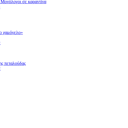
 Μονόλογοι σε καραντίνα
υ
το χαμόγελο»
ς
ης πεταλούδας
!