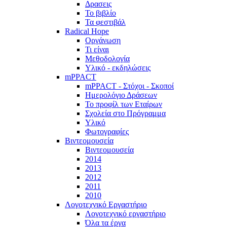
Δρασεις
Το βιβλίο
Τα φεστιβάλ
Radical Hope
Οργάνωση
Τι είναι
Μεθοδολογία
Υλικό - εκδηλώσεις
mPPACT
mPPACT - Στόχοι - Σκοποί
Ημερολόγιο Δράσεων
Το προφίλ των Εταίρων
Σχολεία στο Πρόγραμμα
Υλικό
Φωτογραφίες
Βιντεομουσεία
Βιντεομουσεία
2014
2013
2012
2011
2010
Λογοτεχνικό Εργαστήριο
Λογοτεχνικό εργαστήριο
Όλα τα έργα