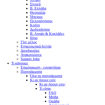
Στερεά
Β. Ελλάδα
Θεσσαλία
Ήπειρος
Πελοπόννησος
Κρήτη
Δωδεκάνησα
Β. Αιγαίο & Κυκλάδες
Ιόνιο
Γίνε μέλος
Ενημερωτικά δελτία
Διεκδικούμε
Ανακοινώσεις
Somers John
Τι κάνουμε
Επιμόρφωση - εργαστήρια
Προγράμματα
Όλα τα προγράμματα
Κι αν ήσουν εσύ;
Κι αν ήσουν εσυ;
Τι είναι;
FAQ
Media
Ομάδα