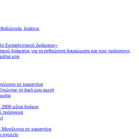
μεθοδολογία, δράσεις
δο Εκπαιδευτικού Δράματος»
τικού δράματος για τα ανθρώπινα δικαιώματα και τους πρόσφυγες
μάτια μου
ονόλογοι σε καραντίνα
ζητώντας τη δική μου φωνή
ιώματα
ο 2800 μίλια δρόμος
ού πρόσφυγα
υ!
 Μονόλογοι σε καραντίνα
 σχολείο