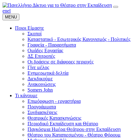
en
el
MENU
Ποιοι Είμαστε
Σκοποί
Καταστατικό - Εσωτερικός Κανονισμός - Πολιτικές
Γραφεία - Παραρτήματα
Ομάδες Εργασίας
ΔΣ Επιτροπές
Οι δράσεις σε διάφορες περιοχές
Γίνε μέλος
Ενημερωτικά δελτία
Διεκδικούμε
Ανακοινώσεις
Somers John
Τι κάνουμε
Επιμόρφωση - εργαστήρια
Προγράμματα
Συνδιασκέψεις
Θεατρικές Κατασκηνώσεις
Περιοδικό Εκπαίδευση και Θέατρο
Παγκόσμια Ημέρα Θεάτρου στην Εκπαίδευση
Θέατρο του Καταπιεσμένου - Θέατρο Φόρουμ