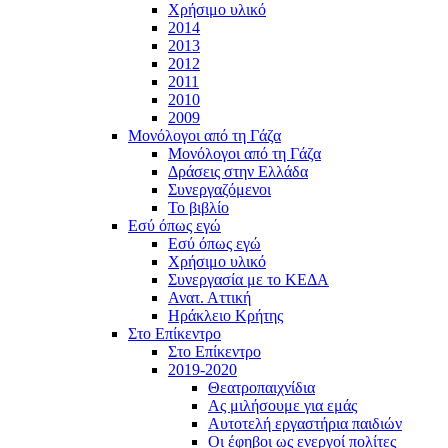
Χρήσιμο υλικό
2014
2013
2012
2011
2010
2009
Μονόλογοι από τη Γάζα
Μονόλογοι από τη Γάζα
Δράσεις στην Ελλάδα
Συνεργαζόμενοι
To βιβλίο
Εσύ όπως εγώ
Εσύ όπως εγώ
Χρήσιμο υλικό
Συνεργασία με το ΚΕΔΑ
Ανατ. Αττική
Ηράκλειο Κρήτης
Στο Επίκεντρο
Στο Επίκεντρο
2019-2020
Θεατροπαιχνίδια
Ας μιλήσουμε για εμάς
Αυτοτελή εργαστήρια παιδιών
Οι έφηβοι ως ενεργοί πολίτες