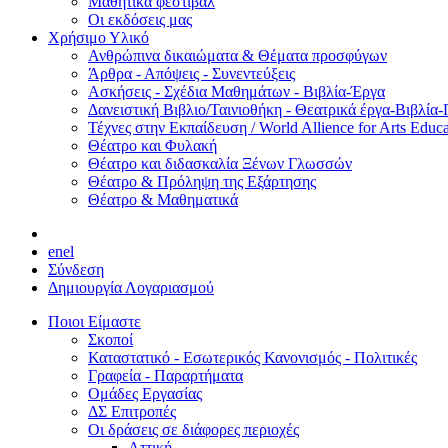
Μαθητικά φεστιβάλ
Οι εκδόσεις μας
Χρήσιμο Υλικό
Ανθρώπινα δικαιώματα & Θέματα προσφύγων
Άρθρα - Απόψεις - Συνεντεύξεις
Ασκήσεις - Σχέδια Μαθημάτων - Βιβλία-Έργα
Δανειστική Βιβλιο/Ταινιοθήκη - Θεατρικά έργα-Βιβλία-
Τέχνες στην Εκπαίδευση / World Allience for Arts Educa
Θέατρο και Φυλακή
Θέατρο και διδασκαλία Ξένων Γλωσσών
Θέατρο & Πρόληψη της Εξάρτησης
Θέατρο & Μαθηματικά
en
el
Σύνδεση
Δημιουργία Λογαριασμού
Ποιοι Είμαστε
Σκοποί
Καταστατικό - Εσωτερικός Κανονισμός - Πολιτικές
Γραφεία - Παραρτήματα
Ομάδες Εργασίας
ΔΣ Επιτροπές
Οι δράσεις σε διάφορες περιοχές
Αττική