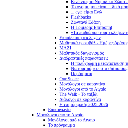
Κινώντας το Νομαδικό Σώμα -
Το όνομα μου είναι ... δικό μο
... εγώ είμαι Εγώ
Flashbacks
Ζωντανά Εδάφη
Η Τριμερής Επιτροπή!
«Τα παιδιά που τους έκλεψαν 
Εκπαίδευση στελεχών
Μαθητικά φεστιβάλ - Ημέρες Δράση
ΜΑΖΙ
Μαθητικός διαγωνισμός
Διαδραστικές παραστάσεις
Η πολύχρωμη μετανάστευση τ
Να τους πάρετε στα σπίτια σας
Περάσματα
Our Space
Μονόλογοι σε καραντίνα
Μονόλογοι από το Αιγαίο
The Walk - Το ταξίδι
Διάλογοι σε καραντίνα
Η επιμόρφωση 2025-2026
Επικοινωνία
Μονόλογοι από το Αιγαίο
Μονόλογοι από το Αιγαίο
Το πρόγραμμα