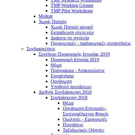
TMP Working Groups
TMP Pilot Workshops
Moltoir
Χωρίς Πατρόν
Χωρίς Πατρόν αρχική
Εκπαίδευση στελεχών
Δράσεις σε σχολεία
Οργανωτικές - παιδαγωγικές συναντήσεις
Συνδιασκέψεις
Συνέδριο Προφορικής Ιστορίας 2019
Προφορική Ιστορία 2019
Θέμα
Πρόγραμμα - Ανακοινώσεις
Εργαστήρια
Οργάνωση
Υποβολή προτάσεων
Διεθνής Συνδιάσκεψη 2018
Συνδιάσκεψη 2018
Θέμα
Οργάνωση-Επιτροπές-
Συνεργαζόμενοι Φορείς
Ομιλητές - Εμψυχωτές
Προτάσεις
Ταξιδιωτικές Οδηγίες