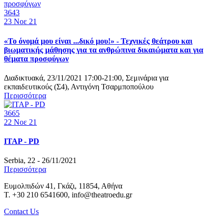
3643
23
Νοε 21
«Το όνομά μου είναι ...δικό μου!» - Τεχνικές θεάτρου και
βιωματικής μάθησης για τα ανθρώπινα δικαιώματα και για
θέματα προσφύγων
Διαδικτυακά, 23/11/2021 17:00-21:00, Σεμινάρια για
εκπαιδευτικούς (Σ4), Αντιγόνη Τσαρμποπούλου
Περισσότερα
3665
22
Νοε 21
ITAP - PD
Serbia, 22 - 26/11/2021
Περισσότερα
Ευμολπιδών 41, Γκάζι, 11854, Αθήνα
T. +30 210 6541600, info@theatroedu.gr
Contact Us