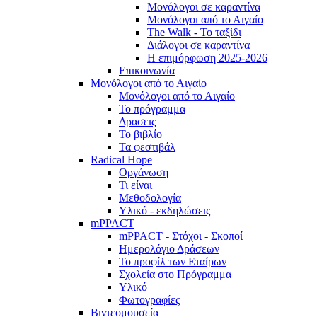
Μονόλογοι σε καραντίνα
Μονόλογοι από το Αιγαίο
The Walk - Το ταξίδι
Διάλογοι σε καραντίνα
Η επιμόρφωση 2025-2026
Επικοινωνία
Μονόλογοι από το Αιγαίο
Μονόλογοι από το Αιγαίο
Το πρόγραμμα
Δρασεις
Το βιβλίο
Τα φεστιβάλ
Radical Hope
Οργάνωση
Τι είναι
Μεθοδολογία
Υλικό - εκδηλώσεις
mPPACT
mPPACT - Στόχοι - Σκοποί
Ημερολόγιο Δράσεων
Το προφίλ των Εταίρων
Σχολεία στο Πρόγραμμα
Υλικό
Φωτογραφίες
Βιντεομουσεία