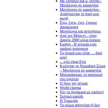
Με λογισμό και μ’ όνειρο -
Μονόλογοι σε καραντίνα
Μονόλογοι σε καραντίνα -
Αναζητώντας τη δική μου
φωνή
Έχω, έχεις, έχει, έχουμε
Δικαιώματα
Μονόλογοι και αντηχήσεις
Από τον Μπρεχτ... στον
Δαρείο 2800 μίλια δρόμος
Ειρήνη - Η ιστορία ενός
παιδιού πρόσφυγα
Το όνομά μου είναι … δικό
μου!
... εγώ είμαι Εγώ
Κινώντας το Νομαδικό Σώμα
– Μονόλογοι σε καραντίνα
Μπλοκάρουμε το ρατσισμό
στο σχολείο
Ο ήχος της πέτρας
World cinema
Πες το δυναμικά με εικόνες!
Σκληρό καρύδι
Η Τριμερής
Το σώμα αφηγείται (ή Δεν