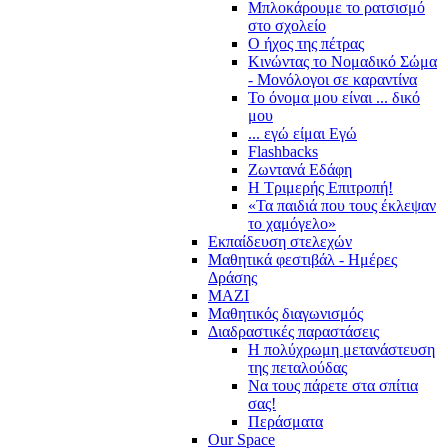
Μπλοκάρουμε το ρατσισμό
στο σχολείο
Ο ήχος της πέτρας
Κινώντας το Νομαδικό Σώμα
- Μονόλογοι σε καραντίνα
Το όνομα μου είναι ... δικό
μου
... εγώ είμαι Εγώ
Flashbacks
Ζωντανά Εδάφη
Η Τριμερής Επιτροπή!
«Τα παιδιά που τους έκλεψαν
το χαμόγελο»
Εκπαίδευση στελεχών
Μαθητικά φεστιβάλ - Ημέρες
Δράσης
ΜΑΖΙ
Μαθητικός διαγωνισμός
Διαδραστικές παραστάσεις
Η πολύχρωμη μετανάστευση
της πεταλούδας
Να τους πάρετε στα σπίτια
σας!
Περάσματα
Our Space