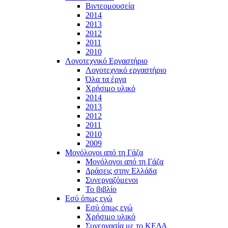
Βιντεομουσεία
2014
2013
2012
2011
2010
Λογοτεχνικό Εργαστήριο
Λογοτεχνικό εργαστήριο
Όλα τα έργα
Χρήσιμο υλικό
2014
2013
2012
2011
2010
2009
Μονόλογοι από τη Γάζα
Μονόλογοι από τη Γάζα
Δράσεις στην Ελλάδα
Συνεργαζόμενοι
To βιβλίο
Εσύ όπως εγώ
Εσύ όπως εγώ
Χρήσιμο υλικό
Συνεργασία με το ΚΕΔΑ