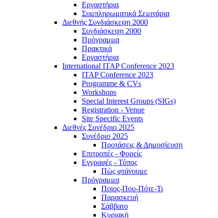
Εργαστήρια
Συμπληρωματικά Σεμινάρια
Διεθνής Συνδιάσκεψη 2000
Συνδιάσκεψη 2000
Πρόγραμμα
Πρακτικά
Εργαστήρια
International ITAP Conference 2023
ITAP Conference 2023
Programme & CVs
Workshops
Special Interest Groups (SIGs)
Registration - Venue
Site Specific Events
Διεθνές Συνέδριο 2025
Συνέδριο 2025
Προτάσεις & Δημοσίευση
Επιτροπές - Φορείς
Εγγραφές - Τόπος
Πώς φτάνουμε
Πρόγραμμα
Ποιος-Που-Πότε-Τι
Παρασκευή
Σάββατο
Κυριακή