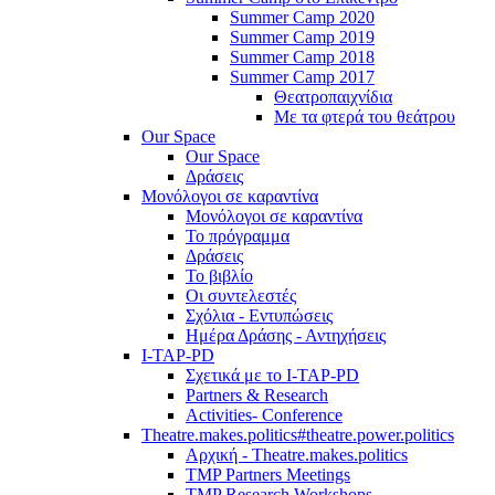
Summer Camp 2020
Summer Camp 2019
Summer Camp 2018
Summer Camp 2017
Θεατροπαιχνίδια
Με τα φτερά του θεάτρου
Our Space
Our Space
Δράσεις
Μονόλογοι σε καραντίνα
Μονόλογοι σε καραντίνα
Το πρόγραμμα
Δράσεις
Το βιβλίο
Οι συντελεστές
Σχόλια - Εντυπώσεις
Ημέρα Δράσης - Αντηχήσεις
I-TAP-PD
Σχετικά με το I-TAP-PD
Partners & Research
Activities- Conference
Theatre.makes.politics#theatre.power.politics
Αρχική - Theatre.makes.politics
TMP Partners Meetings
TMP Research Workshops