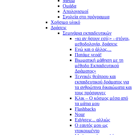
Media
Ομάδα
Απολογισμοί
Σχολεία στο πρόγραμμα
Χρήσιμο υλικό
Δράσεις
Σεμινάρια εκπαιδευτικών
«κι αν ήσουν εσύ;» - στόχοι,
μεθοδολογία, δράσεις
Εγώ και ο άλλος…
Πατάμε γερά!
Βιωματική μάθηση με τη
μέθοδο Εκπαιδευτικού
Δράματος»
Τεχνικές θεάτρου και
εκπαιδευτικού δράματος για
τα ανθρώπινα δικαιώματα και
τους πρόσφυγες
Κλικ – Ο κόσμος μέσα από
τα μάτια μου
Flashbacks
Nour
Ειδήσεις... αλλιώς
Ο εαυτός μου ως
ντοκουμέντο