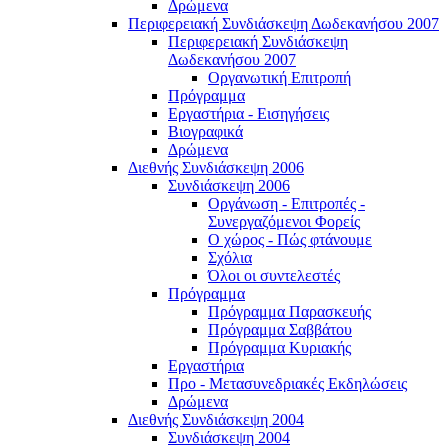
Δρώμενα
Περιφερειακή Συνδιάσκεψη Δωδεκανήσου 2007
Περιφερειακή Συνδιάσκεψη
Δωδεκανήσου 2007
Οργανωτική Επιτροπή
Πρόγραμμα
Εργαστήρια - Εισηγήσεις
Βιογραφικά
Δρώμενα
Διεθνής Συνδιάσκεψη 2006
Συνδιάσκεψη 2006
Οργάνωση - Επιτροπές -
Συνεργαζόμενοι Φορείς
Ο χώρος - Πώς φτάνουμε
Σχόλια
Όλοι οι συντελεστές
Πρόγραμμα
Πρόγραμμα Παρασκευής
Πρόγραμμα Σαββάτου
Πρόγραμμα Κυριακής
Εργαστήρια
Προ - Μετασυνεδριακές Εκδηλώσεις
Δρώμενα
Διεθνής Συνδιάσκεψη 2004
Συνδιάσκεψη 2004