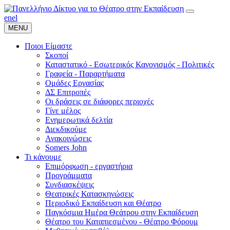
en
el
MENU
Ποιοι Είμαστε
Σκοποί
Καταστατικό - Εσωτερικός Κανονισμός - Πολιτικές
Γραφεία - Παραρτήματα
Ομάδες Εργασίας
ΔΣ Επιτροπές
Οι δράσεις σε διάφορες περιοχές
Γίνε μέλος
Ενημερωτικά δελτία
Διεκδικούμε
Ανακοινώσεις
Somers John
Τι κάνουμε
Επιμόρφωση - εργαστήρια
Προγράμματα
Συνδιασκέψεις
Θεατρικές Κατασκηνώσεις
Περιοδικό Εκπαίδευση και Θέατρο
Παγκόσμια Ημέρα Θεάτρου στην Εκπαίδευση
Θέατρο του Καταπιεσμένου - Θέατρο Φόρουμ