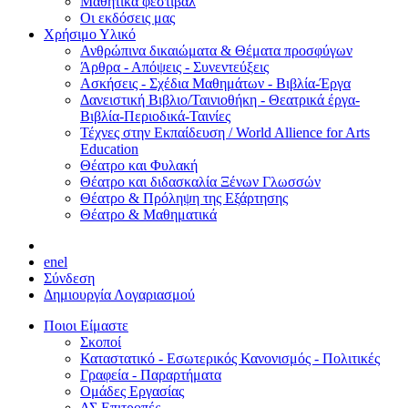
Μαθητικά φεστιβάλ
Οι εκδόσεις μας
Χρήσιμο Υλικό
Ανθρώπινα δικαιώματα & Θέματα προσφύγων
Άρθρα - Απόψεις - Συνεντεύξεις
Ασκήσεις - Σχέδια Μαθημάτων - Βιβλία-Έργα
Δανειστική Βιβλιο/Ταινιοθήκη - Θεατρικά έργα-
Βιβλία-Περιοδικά-Ταινίες
Τέχνες στην Εκπαίδευση / World Allience for Arts
Education
Θέατρο και Φυλακή
Θέατρο και διδασκαλία Ξένων Γλωσσών
Θέατρο & Πρόληψη της Εξάρτησης
Θέατρο & Μαθηματικά
en
el
Σύνδεση
Δημιουργία Λογαριασμού
Ποιοι Είμαστε
Σκοποί
Καταστατικό - Εσωτερικός Κανονισμός - Πολιτικές
Γραφεία - Παραρτήματα
Ομάδες Εργασίας
ΔΣ Επιτροπές