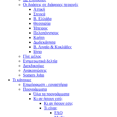
Οι δράσεις σε διάφορες περιοχές
Αττική
Στερεά
Β. Ελλάδα
Θεσσαλία
Ήπειρος
Πελοπόννησος
Κρήτη
Δωδεκάνησα
Β. Αιγαίο & Κυκλάδες
Ιόνιο
Γίνε μέλος
Ενημερωτικά δελτία
Διεκδικούμε
Ανακοινώσεις
Somers John
Τι κάνουμε
Επιμόρφωση - εργαστήρια
Προγράμματα
Όλα τα προγράμματα
Κι αν ήσουν εσύ;
Κι αν ήσουν εσυ;
Τι είναι;
FAQ