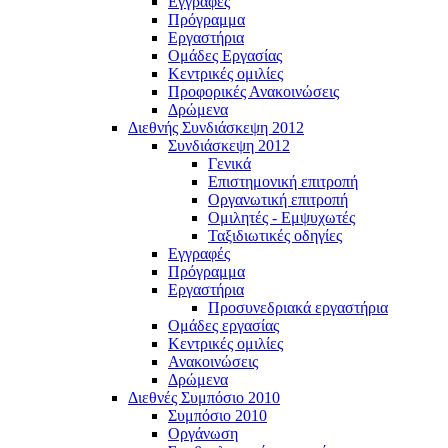
Εγγραφές
Πρόγραμμα
Εργαστήρια
Ομάδες Εργασίας
Κεντρικές ομιλίες
Προφορικές Ανακοινώσεις
Δρώμενα
Διεθνής Συνδιάσκεψη 2012
Συνδιάσκεψη 2012
Γενικά
Επιστημονική επιτροπή
Οργανωτική επιτροπή
Ομιλητές - Εμψυχωτές
Ταξιδιωτικές οδηγίες
Εγγραφές
Πρόγραμμα
Εργαστήρια
Προσυνεδριακά εργαστήρια
Ομάδες εργασίας
Κεντρικές ομιλίες
Ανακοινώσεις
Δρώμενα
Διεθνές Συμπόσιο 2010
Συμπόσιο 2010
Οργάνωση