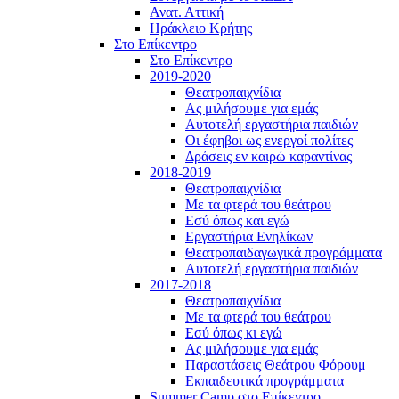
Ανατ. Αττική
Ηράκλειο Κρήτης
Στο Επίκεντρο
Στο Επίκεντρο
2019-2020
Θεατροπαιχνίδια
Ας μιλήσουμε για εμάς
Αυτοτελή εργαστήρια παιδιών
Οι έφηβοι ως ενεργοί πολίτες
Δράσεις εν καιρώ καραντίνας
2018-2019
Θεατροπαιχνίδια
Με τα φτερά του θεάτρου
Εσύ όπως και εγώ
Εργαστήρια Ενηλίκων
Θεατροπαιδαγωγικά προγράμματα
Αυτοτελή εργαστήρια παιδιών
2017-2018
Θεατροπαιχνίδια
Με τα φτερά του θεάτρου
Εσύ όπως κι εγώ
Ας μιλήσουμε για εμάς
Παραστάσεις Θεάτρου Φόρουμ
Εκπαιδευτικά προγράμματα
Summer Camp στο Επίκεντρο