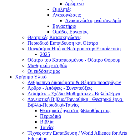
Δρώμενα
Ομιλητές
Ανακοινώσεις
Ανακοινώσεις ανά συνεδρία
Εργαστήρια
Ομάδες Εργασίας
Θεατρικές Κατασκηνώσεις
Περιοδικό Εκπαίδευση και Θέατρο
Παγκόσμια Ημέρα Θεάτρου στην Εκπαίδευση
2025
Θέατρο του Καταπιεσμένου - Θέατρο Φόρουμ
Μαθητικά φεστιβάλ
Οι εκδόσεις μας
Χρήσιμο Υλικό
Ανθρώπινα δικαιώματα & Θέματα προσφύγων
Άρθρα - Απόψεις - Συνεντεύξεις
Ασκήσεις - Σχέδια Μαθημάτων - Βιβλία-Έργα
Δανειστική Βιβλιο/Ταινιοθήκη - Θεατρικά έργα-
Βιβλία-Περιοδικά-Ταινίες
Θεατρικά έργα στη βιβλιοθήκη μας
Περιοδικά
Βιβλία
Ταινίες
Τέχνες στην Εκπαίδευση / World Allience for Arts
Education