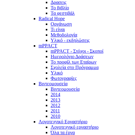
Δρασεις
Το βιβλίο
Τα φεστιβάλ
Radical Hope
Οργάνωση
Τι είναι
Μεθοδολογία
Υλικό - εκδηλώσεις
mPPACT
mPPACT - Στόχοι - Σκοποί
Ημερολόγιο Δράσεων
Το προφίλ των Εταίρων
Σχολεία στο Πρόγραμμα
Υλικό
Φωτογραφίες
Βιντεομουσεία
Βιντεομουσεία
2014
2013
2012
2011
2010
Λογοτεχνικό Εργαστήριο
Λογοτεχνικό εργαστήριο
Όλα τα έργα