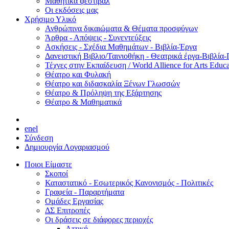
Μαθητικά φεστιβάλ
Οι εκδόσεις μας
Χρήσιμο Υλικό
Ανθρώπινα δικαιώματα & Θέματα προσφύγων
Άρθρα - Απόψεις - Συνεντεύξεις
Ασκήσεις - Σχέδια Μαθημάτων - Βιβλία-Έργα
Δανειστική Βιβλιο/Ταινιοθήκη - Θεατρικά έργα-Βιβλία-
Τέχνες στην Εκπαίδευση / World Allience for Arts Educa
Θέατρο και Φυλακή
Θέατρο και διδασκαλία Ξένων Γλωσσών
Θέατρο & Πρόληψη της Εξάρτησης
Θέατρο & Μαθηματικά
en
el
Σύνδεση
Δημιουργία Λογαριασμού
Ποιοι Είμαστε
Σκοποί
Καταστατικό - Εσωτερικός Κανονισμός - Πολιτικές
Γραφεία - Παραρτήματα
Ομάδες Εργασίας
ΔΣ Επιτροπές
Οι δράσεις σε διάφορες περιοχές
Αττική