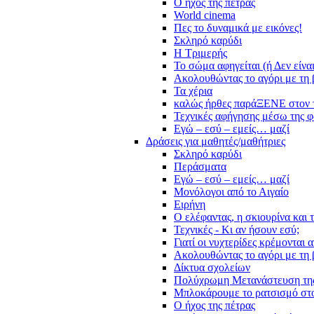
Ο ήχος της πέτρας
World cinema
Πες το δυναμικά με εικόνες!
Σκληρό καρύδι
Η Τριμερής
Το σώμα αφηγείται (ή Δεν είνα
Ακολουθώντας το αγόρι με τη 
Τα χέρια
καλώς ήρθες παράΞΕΝΕ στον 
Τεχνικές αφήγησης μέσω της 
Εγώ – εσύ – εμείς… μαζί
Δράσεις για μαθητές/μαθήτριες
Σκληρό καρύδι
Περάσματα
Εγώ – εσύ – εμείς… μαζί
Μονόλογοι από το Αιγαίο
Ειρήνη
Ο ελέφαντας, η σκιουρίνα και 
Τεχνικές - Κι αν ήσουν εσύ;
Γιατί οι νυχτερίδες κρέμονται 
Ακολουθώντας το αγόρι με τη 
Δίκτυα σχολείων
Πολύχρωμη Μετανάστευση τη
Μπλοκάρουμε το ρατσισμό στο
Ο ήχος της πέτρας