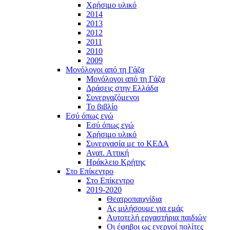
Χρήσιμο υλικό
2014
2013
2012
2011
2010
2009
Μονόλογοι από τη Γάζα
Μονόλογοι από τη Γάζα
Δράσεις στην Ελλάδα
Συνεργαζόμενοι
To βιβλίο
Εσύ όπως εγώ
Εσύ όπως εγώ
Χρήσιμο υλικό
Συνεργασία με το ΚΕΔΑ
Ανατ. Αττική
Ηράκλειο Κρήτης
Στο Επίκεντρο
Στο Επίκεντρο
2019-2020
Θεατροπαιχνίδια
Ας μιλήσουμε για εμάς
Αυτοτελή εργαστήρια παιδιών
Οι έφηβοι ως ενεργοί πολίτες