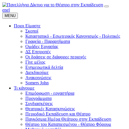
en
el
MENU
Ποιοι Είμαστε
Σκοποί
Καταστατικό - Εσωτερικός Κανονισμός - Πολιτικές
Γραφεία - Παραρτήματα
Ομάδες Εργασίας
ΔΣ Επιτροπές
Οι δράσεις σε διάφορες περιοχές
Γίνε μέλος
Ενημερωτικά δελτία
Διεκδικούμε
Ανακοινώσεις
Somers John
Τι κάνουμε
Επιμόρφωση - εργαστήρια
Προγράμματα
Συνδιασκέψεις
Θεατρικές Κατασκηνώσεις
Περιοδικό Εκπαίδευση και Θέατρο
Παγκόσμια Ημέρα Θεάτρου στην Εκπαίδευση
Θέατρο του Καταπιεσμένου - Θέατρο Φόρουμ