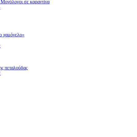
 Μονόλογοι σε καραντίνα
υ
το χαμόγελο»
ς
ης πεταλούδας
!