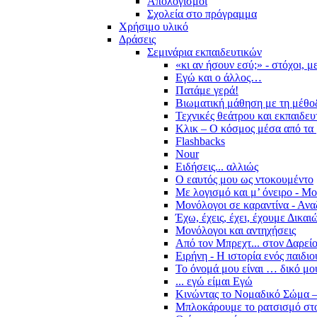
Απολογισμοί
Σχολεία στο πρόγραμμα
Χρήσιμο υλικό
Δράσεις
Σεμινάρια εκπαιδευτικών
«κι αν ήσουν εσύ;» - στόχοι, 
Εγώ και ο άλλος…
Πατάμε γερά!
Βιωματική μάθηση με τη μέθο
Τεχνικές θεάτρου και εκπαιδευ
Κλικ – Ο κόσμος μέσα από τα 
Flashbacks
Nour
Ειδήσεις... αλλιώς
Ο εαυτός μου ως ντοκουμέντο
Με λογισμό και μ’ όνειρο - Μ
Μονόλογοι σε καραντίνα - Ανα
Έχω, έχεις, έχει, έχουμε Δικα
Μονόλογοι και αντηχήσεις
Από τον Μπρεχτ... στον Δαρεί
Ειρήνη - Η ιστορία ενός παιδι
Το όνομά μου είναι … δικό μο
... εγώ είμαι Εγώ
Κινώντας το Νομαδικό Σώμα –
Μπλοκάρουμε το ρατσισμό στο