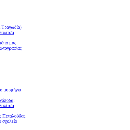
ι Τραγωδία)
βαλίτσα
τόπο μας
φωτογραφίας
το μυρμήγκι
ανάποδα;
βαλίτσα
ς Πεταλούδας
 σχολείο