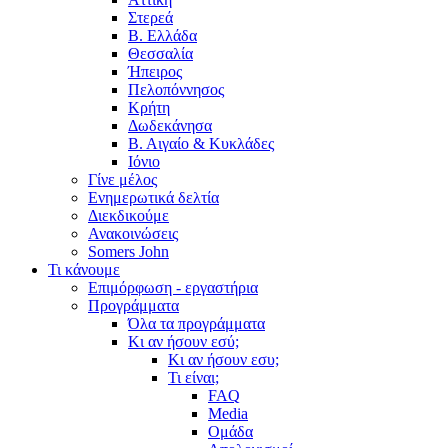
Στερεά
Β. Ελλάδα
Θεσσαλία
Ήπειρος
Πελοπόννησος
Κρήτη
Δωδεκάνησα
Β. Αιγαίο & Κυκλάδες
Ιόνιο
Γίνε μέλος
Ενημερωτικά δελτία
Διεκδικούμε
Ανακοινώσεις
Somers John
Τι κάνουμε
Επιμόρφωση - εργαστήρια
Προγράμματα
Όλα τα προγράμματα
Κι αν ήσουν εσύ;
Κι αν ήσουν εσυ;
Τι είναι;
FAQ
Media
Ομάδα