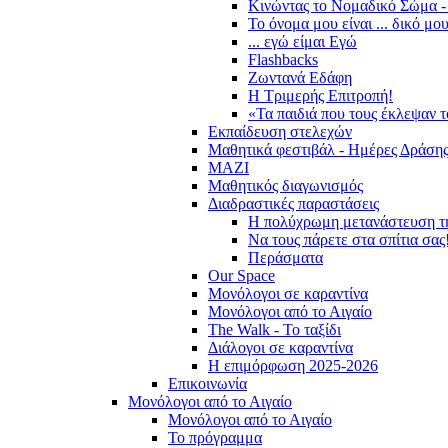
Κινώντας το Νομαδικό Σώμα -
Το όνομα μου είναι ... δικό μο
... εγώ είμαι Εγώ
Flashbacks
Ζωντανά Εδάφη
Η Τριμερής Επιτροπή!
«Τα παιδιά που τους έκλεψαν 
Εκπαίδευση στελεχών
Μαθητικά φεστιβάλ - Ημέρες Δράση
ΜΑΖΙ
Μαθητικός διαγωνισμός
Διαδραστικές παραστάσεις
Η πολύχρωμη μετανάστευση τ
Να τους πάρετε στα σπίτια σας
Περάσματα
Our Space
Μονόλογοι σε καραντίνα
Μονόλογοι από το Αιγαίο
The Walk - Το ταξίδι
Διάλογοι σε καραντίνα
Η επιμόρφωση 2025-2026
Επικοινωνία
Μονόλογοι από το Αιγαίο
Μονόλογοι από το Αιγαίο
Το πρόγραμμα