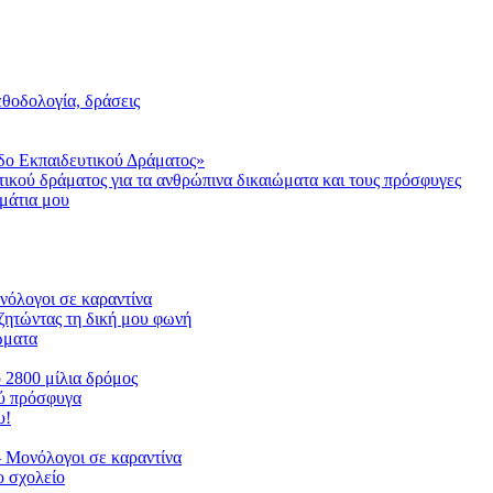
μεθοδολογία, δράσεις
δο Εκπαιδευτικού Δράματος»
τικού δράματος για τα ανθρώπινα δικαιώματα και τους πρόσφυγες
μάτια μου
ονόλογοι σε καραντίνα
ζητώντας τη δική μου φωνή
ιώματα
ο 2800 μίλια δρόμος
ού πρόσφυγα
υ!
 Μονόλογοι σε καραντίνα
 σχολείο