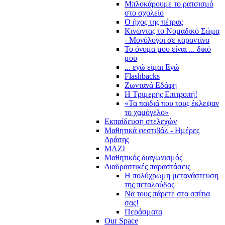
Μπλοκάρουμε το ρατσισμό
στο σχολείο
Ο ήχος της πέτρας
Κινώντας το Νομαδικό Σώμα
- Μονόλογοι σε καραντίνα
Το όνομα μου είναι ... δικό
μου
... εγώ είμαι Εγώ
Flashbacks
Ζωντανά Εδάφη
Η Τριμερής Επιτροπή!
«Τα παιδιά που τους έκλεψαν
το χαμόγελο»
Εκπαίδευση στελεχών
Μαθητικά φεστιβάλ - Ημέρες
Δράσης
ΜΑΖΙ
Μαθητικός διαγωνισμός
Διαδραστικές παραστάσεις
Η πολύχρωμη μετανάστευση
της πεταλούδας
Να τους πάρετε στα σπίτια
σας!
Περάσματα
Our Space