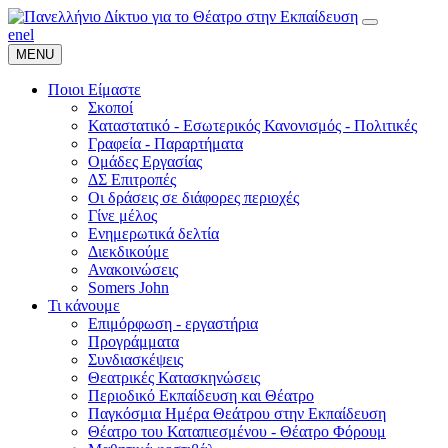
en
el
MENU
Ποιοι Είμαστε
Σκοποί
Καταστατικό - Εσωτερικός Κανονισμός - Πολιτικές
Γραφεία - Παραρτήματα
Ομάδες Εργασίας
ΔΣ Επιτροπές
Οι δράσεις σε διάφορες περιοχές
Γίνε μέλος
Ενημερωτικά δελτία
Διεκδικούμε
Ανακοινώσεις
Somers John
Τι κάνουμε
Επιμόρφωση - εργαστήρια
Προγράμματα
Συνδιασκέψεις
Θεατρικές Κατασκηνώσεις
Περιοδικό Εκπαίδευση και Θέατρο
Παγκόσμια Ημέρα Θεάτρου στην Εκπαίδευση
Θέατρο του Καταπιεσμένου - Θέατρο Φόρουμ