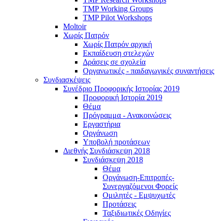
TMP Working Groups
TMP Pilot Workshops
Moltoir
Χωρίς Πατρόν
Χωρίς Πατρόν αρχική
Εκπαίδευση στελεχών
Δράσεις σε σχολεία
Οργανωτικές - παιδαγωγικές συναντήσεις
Συνδιασκέψεις
Συνέδριο Προφορικής Ιστορίας 2019
Προφορική Ιστορία 2019
Θέμα
Πρόγραμμα - Ανακοινώσεις
Εργαστήρια
Οργάνωση
Υποβολή προτάσεων
Διεθνής Συνδιάσκεψη 2018
Συνδιάσκεψη 2018
Θέμα
Οργάνωση-Επιτροπές-
Συνεργαζόμενοι Φορείς
Ομιλητές - Εμψυχωτές
Προτάσεις
Ταξιδιωτικές Οδηγίες