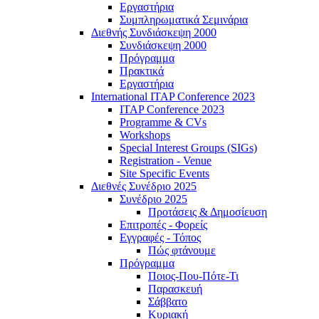
Εργαστήρια
Συμπληρωματικά Σεμινάρια
Διεθνής Συνδιάσκεψη 2000
Συνδιάσκεψη 2000
Πρόγραμμα
Πρακτικά
Εργαστήρια
International ITAP Conference 2023
ITAP Conference 2023
Programme & CVs
Workshops
Special Interest Groups (SIGs)
Registration - Venue
Site Specific Events
Διεθνές Συνέδριο 2025
Συνέδριο 2025
Προτάσεις & Δημοσίευση
Επιτροπές - Φορείς
Εγγραφές - Τόπος
Πώς φτάνουμε
Πρόγραμμα
Ποιος-Που-Πότε-Τι
Παρασκευή
Σάββατο
Κυριακή