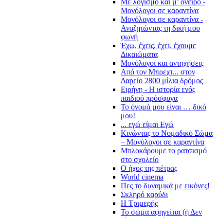
Με λογισμό και μ’ όνειρο -
Μονόλογοι σε καραντίνα
Μονόλογοι σε καραντίνα -
Αναζητώντας τη δική μου
φωνή
Έχω, έχεις, έχει, έχουμε
Δικαιώματα
Μονόλογοι και αντηχήσεις
Από τον Μπρεχτ... στον
Δαρείο 2800 μίλια δρόμος
Ειρήνη - Η ιστορία ενός
παιδιού πρόσφυγα
Το όνομά μου είναι … δικό
μου!
... εγώ είμαι Εγώ
Κινώντας το Νομαδικό Σώμα
– Μονόλογοι σε καραντίνα
Μπλοκάρουμε το ρατσισμό
στο σχολείο
Ο ήχος της πέτρας
World cinema
Πες το δυναμικά με εικόνες!
Σκληρό καρύδι
Η Τριμερής
Το σώμα αφηγείται (ή Δεν