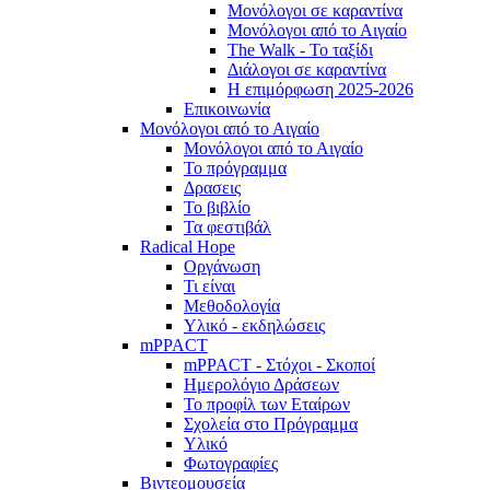
Μονόλογοι σε καραντίνα
Μονόλογοι από το Αιγαίο
The Walk - Το ταξίδι
Διάλογοι σε καραντίνα
Η επιμόρφωση 2025-2026
Επικοινωνία
Μονόλογοι από το Αιγαίο
Μονόλογοι από το Αιγαίο
Το πρόγραμμα
Δρασεις
Το βιβλίο
Τα φεστιβάλ
Radical Hope
Οργάνωση
Τι είναι
Μεθοδολογία
Υλικό - εκδηλώσεις
mPPACT
mPPACT - Στόχοι - Σκοποί
Ημερολόγιο Δράσεων
Το προφίλ των Εταίρων
Σχολεία στο Πρόγραμμα
Υλικό
Φωτογραφίες
Βιντεομουσεία