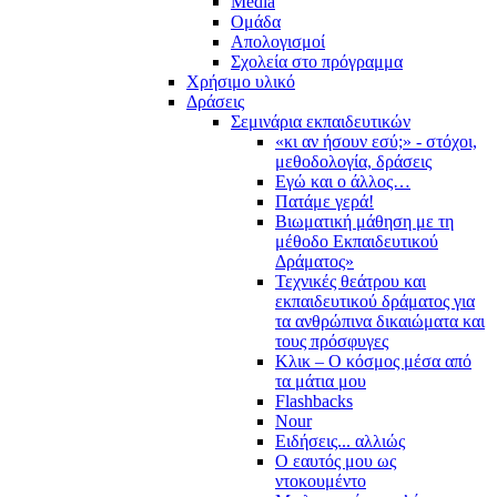
Media
Ομάδα
Απολογισμοί
Σχολεία στο πρόγραμμα
Χρήσιμο υλικό
Δράσεις
Σεμινάρια εκπαιδευτικών
«κι αν ήσουν εσύ;» - στόχοι,
μεθοδολογία, δράσεις
Εγώ και ο άλλος…
Πατάμε γερά!
Βιωματική μάθηση με τη
μέθοδο Εκπαιδευτικού
Δράματος»
Τεχνικές θεάτρου και
εκπαιδευτικού δράματος για
τα ανθρώπινα δικαιώματα και
τους πρόσφυγες
Κλικ – Ο κόσμος μέσα από
τα μάτια μου
Flashbacks
Nour
Ειδήσεις... αλλιώς
Ο εαυτός μου ως
ντοκουμέντο