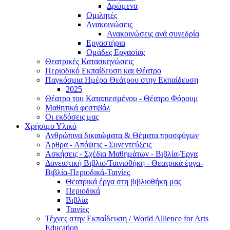
Δρώμενα
Ομιλητές
Ανακοινώσεις
Ανακοινώσεις ανά συνεδρία
Εργαστήρια
Ομάδες Εργασίας
Θεατρικές Κατασκηνώσεις
Περιοδικό Εκπαίδευση και Θέατρο
Παγκόσμια Ημέρα Θεάτρου στην Εκπαίδευση
2025
Θέατρο του Καταπιεσμένου - Θέατρο Φόρουμ
Μαθητικά φεστιβάλ
Οι εκδόσεις μας
Χρήσιμο Υλικό
Ανθρώπινα δικαιώματα & Θέματα προσφύγων
Άρθρα - Απόψεις - Συνεντεύξεις
Ασκήσεις - Σχέδια Μαθημάτων - Βιβλία-Έργα
Δανειστική Βιβλιο/Ταινιοθήκη - Θεατρικά έργα-
Βιβλία-Περιοδικά-Ταινίες
Θεατρικά έργα στη βιβλιοθήκη μας
Περιοδικά
Βιβλία
Ταινίες
Τέχνες στην Εκπαίδευση / World Allience for Arts
Education