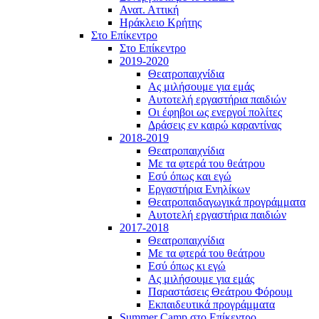
Ανατ. Αττική
Ηράκλειο Κρήτης
Στο Επίκεντρο
Στο Επίκεντρο
2019-2020
Θεατροπαιχνίδια
Ας μιλήσουμε για εμάς
Αυτοτελή εργαστήρια παιδιών
Οι έφηβοι ως ενεργοί πολίτες
Δράσεις εν καιρώ καραντίνας
2018-2019
Θεατροπαιχνίδια
Με τα φτερά του θεάτρου
Εσύ όπως και εγώ
Εργαστήρια Ενηλίκων
Θεατροπαιδαγωγικά προγράμματα
Αυτοτελή εργαστήρια παιδιών
2017-2018
Θεατροπαιχνίδια
Με τα φτερά του θεάτρου
Εσύ όπως κι εγώ
Ας μιλήσουμε για εμάς
Παραστάσεις Θεάτρου Φόρουμ
Εκπαιδευτικά προγράμματα
Summer Camp στο Επίκεντρο