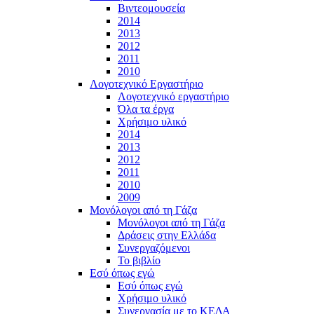
Βιντεομουσεία
2014
2013
2012
2011
2010
Λογοτεχνικό Εργαστήριο
Λογοτεχνικό εργαστήριο
Όλα τα έργα
Χρήσιμο υλικό
2014
2013
2012
2011
2010
2009
Μονόλογοι από τη Γάζα
Μονόλογοι από τη Γάζα
Δράσεις στην Ελλάδα
Συνεργαζόμενοι
To βιβλίο
Εσύ όπως εγώ
Εσύ όπως εγώ
Χρήσιμο υλικό
Συνεργασία με το ΚΕΔΑ