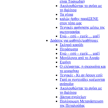
είναι Τραγωδία)
Ακολουθώντας το αγόρι με
τη βαλίτσα
Τα χέρια
καλώς ήρθες παράΞΕΝΕ
στον τόπο μας
Τεχνικές αφήγησης μέσω της
φωτογραφίας
Εγώ – εσύ – εμείς… μαζί
Δράσεις για μαθητές/μαθήτριες
Σκληρό καρύδι
Περάσματα
Εγώ – εσύ – εμείς… μαζί
Μονόλογοι από το Αιγαίο
Ειρήνη
Ο ελέφαντας, η σκιουρίνα και
το μυρμήγκι
Τεχνικές - Κι αν ήσουν εσύ;
Γιατί οι νυχτερίδες κρέμονται
ανάποδα;
Ακολουθώντας το αγόρι με
τη βαλίτσα
Δίκτυα σχολείων
Πολύχρωμη Μετανάστευση
της Πεταλούδας