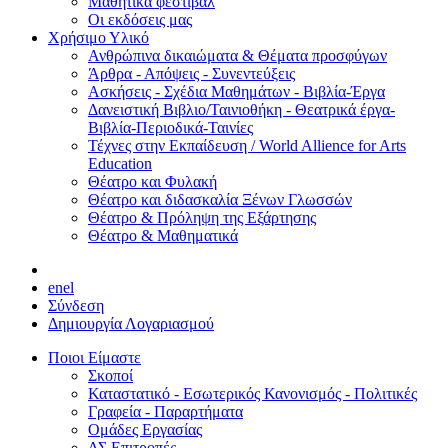
Μαθητικά φεστιβάλ
Οι εκδόσεις μας
Χρήσιμο Υλικό
Ανθρώπινα δικαιώματα & Θέματα προσφύγων
Άρθρα - Απόψεις - Συνεντεύξεις
Ασκήσεις - Σχέδια Μαθημάτων - Βιβλία-Έργα
Δανειστική Βιβλιο/Ταινιοθήκη - Θεατρικά έργα-
Βιβλία-Περιοδικά-Ταινίες
Τέχνες στην Εκπαίδευση / World Allience for Arts
Education
Θέατρο και Φυλακή
Θέατρο και διδασκαλία Ξένων Γλωσσών
Θέατρο & Πρόληψη της Εξάρτησης
Θέατρο & Μαθηματικά
en
el
Σύνδεση
Δημιουργία Λογαριασμού
Ποιοι Είμαστε
Σκοποί
Καταστατικό - Εσωτερικός Κανονισμός - Πολιτικές
Γραφεία - Παραρτήματα
Ομάδες Εργασίας
ΔΣ Επιτροπές