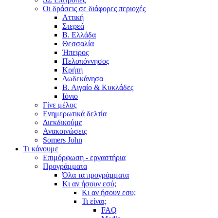
Οι δράσεις σε διάφορες περιοχές
Αττική
Στερεά
Β. Ελλάδα
Θεσσαλία
Ήπειρος
Πελοπόννησος
Κρήτη
Δωδεκάνησα
Β. Αιγαίο & Κυκλάδες
Ιόνιο
Γίνε μέλος
Ενημερωτικά δελτία
Διεκδικούμε
Ανακοινώσεις
Somers John
Τι κάνουμε
Επιμόρφωση - εργαστήρια
Προγράμματα
Όλα τα προγράμματα
Κι αν ήσουν εσύ;
Κι αν ήσουν εσυ;
Τι είναι;
FAQ