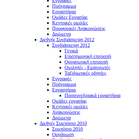
Εγγραφές
Πρόγραμμα
Εργαστήρια
Ομάδες Εργασίας
Κεντρικές ομιλίες
Προφορικές Ανακοινώσεις
Δρώμενα
Διεθνής Συνδιάσκεψη 2012
Συνδιάσκεψη 2012
Γενικά
Επιστημονική επιτροπή
Οργανωτική επιτροπή
Ομιλητές - Εμψυχωτές
Ταξιδιωτικές οδηγίες
Εγγραφές
Πρόγραμμα
Εργαστήρια
Προσυνεδριακά εργαστήρια
Ομάδες εργασίας
Κεντρικές ομιλίες
Ανακοινώσεις
Δρώμενα
Διεθνές Συμπόσιο 2010
Συμπόσιο 2010
Οργάνωση