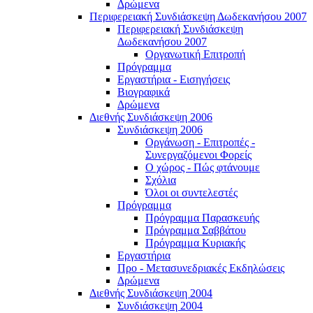
Δρώμενα
Περιφερειακή Συνδιάσκεψη Δωδεκανήσου 2007
Περιφερειακή Συνδιάσκεψη
Δωδεκανήσου 2007
Οργανωτική Επιτροπή
Πρόγραμμα
Εργαστήρια - Εισηγήσεις
Βιογραφικά
Δρώμενα
Διεθνής Συνδιάσκεψη 2006
Συνδιάσκεψη 2006
Οργάνωση - Επιτροπές -
Συνεργαζόμενοι Φορείς
Ο χώρος - Πώς φτάνουμε
Σχόλια
Όλοι οι συντελεστές
Πρόγραμμα
Πρόγραμμα Παρασκευής
Πρόγραμμα Σαββάτου
Πρόγραμμα Κυριακής
Εργαστήρια
Προ - Μετασυνεδριακές Εκδηλώσεις
Δρώμενα
Διεθνής Συνδιάσκεψη 2004
Συνδιάσκεψη 2004