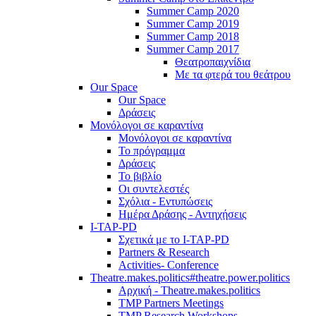
Summer Camp 2020
Summer Camp 2019
Summer Camp 2018
Summer Camp 2017
Θεατροπαιχνίδια
Με τα φτερά του θεάτρου
Our Space
Our Space
Δράσεις
Μονόλογοι σε καραντίνα
Μονόλογοι σε καραντίνα
Το πρόγραμμα
Δράσεις
Το βιβλίο
Οι συντελεστές
Σχόλια - Εντυπώσεις
Ημέρα Δράσης - Αντηχήσεις
I-TAP-PD
Σχετικά με το I-TAP-PD
Partners & Research
Activities- Conference
Theatre.makes.politics#theatre.power.politics
Αρχική - Theatre.makes.politics
TMP Partners Meetings
TMP Research Workshops