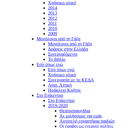
Χρήσιμο υλικό
2014
2013
2012
2011
2010
2009
Μονόλογοι από τη Γάζα
Μονόλογοι από τη Γάζα
Δράσεις στην Ελλάδα
Συνεργαζόμενοι
To βιβλίο
Εσύ όπως εγώ
Εσύ όπως εγώ
Χρήσιμο υλικό
Συνεργασία με το ΚΕΔΑ
Ανατ. Αττική
Ηράκλειο Κρήτης
Στο Επίκεντρο
Στο Επίκεντρο
2019-2020
Θεατροπαιχνίδια
Ας μιλήσουμε για εμάς
Αυτοτελή εργαστήρια παιδιών
Οι έφηβοι ως ενεργοί πολίτες