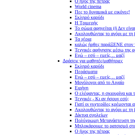
Ο ήχος της πέτρας
World cinema
Πες το δυναμικά με εικόνες!
Σκληρό καρύδι
Η Τριμερής
Το σώμα αφηγείται (ή Δεν είνα
Ακολουθώντας το αγόρι με τη 
Τα χέρια
καλώς ήρθες παράΞΕΝΕ στον 
Τεχνικές αφήγησης μέσω της 
Εγώ – εσύ – εμείς… μαζί
Δράσεις για μαθητές/μαθήτριες
Σκληρό καρύδι
Περάσματα
Εγώ – εσύ – εμείς… μαζί
Μονόλογοι από το Αιγαίο
Ειρήνη
Ο ελέφαντας, η σκιουρίνα και 
Τεχνικές - Κι αν ήσουν εσύ;
Γιατί οι νυχτερίδες κρέμονται 
Ακολουθώντας το αγόρι με τη 
Δίκτυα σχολείων
Πολύχρωμη Μετανάστευση τη
Μπλοκάρουμε το ρατσισμό στο
Ο ήχος της πέτρας