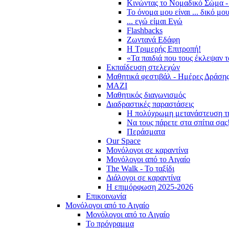
Κινώντας το Νομαδικό Σώμα -
Το όνομα μου είναι ... δικό μο
... εγώ είμαι Εγώ
Flashbacks
Ζωντανά Εδάφη
Η Τριμερής Επιτροπή!
«Τα παιδιά που τους έκλεψαν 
Εκπαίδευση στελεχών
Μαθητικά φεστιβάλ - Ημέρες Δράση
ΜΑΖΙ
Μαθητικός διαγωνισμός
Διαδραστικές παραστάσεις
Η πολύχρωμη μετανάστευση τ
Να τους πάρετε στα σπίτια σας
Περάσματα
Our Space
Μονόλογοι σε καραντίνα
Μονόλογοι από το Αιγαίο
The Walk - Το ταξίδι
Διάλογοι σε καραντίνα
Η επιμόρφωση 2025-2026
Επικοινωνία
Μονόλογοι από το Αιγαίο
Μονόλογοι από το Αιγαίο
Το πρόγραμμα