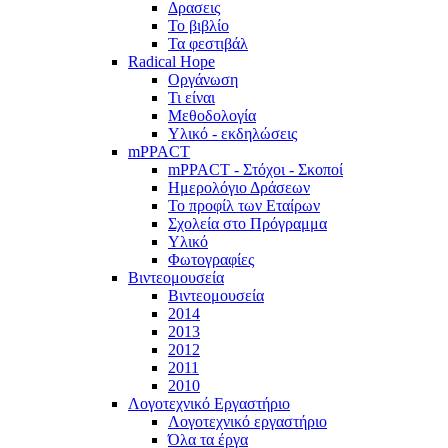
Δρασεις
Το βιβλίο
Τα φεστιβάλ
Radical Hope
Οργάνωση
Τι είναι
Μεθοδολογία
Υλικό - εκδηλώσεις
mPPACT
mPPACT - Στόχοι - Σκοποί
Ημερολόγιο Δράσεων
Το προφίλ των Εταίρων
Σχολεία στο Πρόγραμμα
Υλικό
Φωτογραφίες
Βιντεομουσεία
Βιντεομουσεία
2014
2013
2012
2011
2010
Λογοτεχνικό Εργαστήριο
Λογοτεχνικό εργαστήριο
Όλα τα έργα