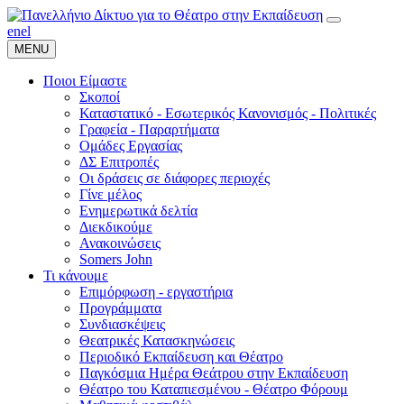
en
el
MENU
Ποιοι Είμαστε
Σκοποί
Καταστατικό - Εσωτερικός Κανονισμός - Πολιτικές
Γραφεία - Παραρτήματα
Ομάδες Εργασίας
ΔΣ Επιτροπές
Οι δράσεις σε διάφορες περιοχές
Γίνε μέλος
Ενημερωτικά δελτία
Διεκδικούμε
Ανακοινώσεις
Somers John
Τι κάνουμε
Επιμόρφωση - εργαστήρια
Προγράμματα
Συνδιασκέψεις
Θεατρικές Κατασκηνώσεις
Περιοδικό Εκπαίδευση και Θέατρο
Παγκόσμια Ημέρα Θεάτρου στην Εκπαίδευση
Θέατρο του Καταπιεσμένου - Θέατρο Φόρουμ