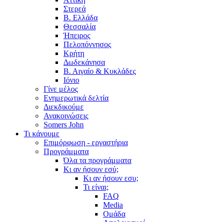
Στερεά
Β. Ελλάδα
Θεσσαλία
Ήπειρος
Πελοπόννησος
Κρήτη
Δωδεκάνησα
Β. Αιγαίο & Κυκλάδες
Ιόνιο
Γίνε μέλος
Ενημερωτικά δελτία
Διεκδικούμε
Ανακοινώσεις
Somers John
Τι κάνουμε
Επιμόρφωση - εργαστήρια
Προγράμματα
Όλα τα προγράμματα
Κι αν ήσουν εσύ;
Κι αν ήσουν εσυ;
Τι είναι;
FAQ
Media
Ομάδα