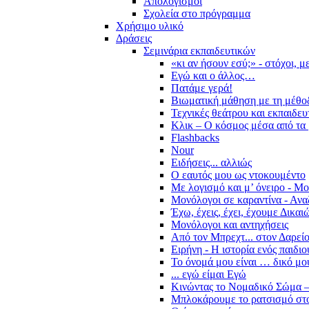
Απολογισμοί
Σχολεία στο πρόγραμμα
Χρήσιμο υλικό
Δράσεις
Σεμινάρια εκπαιδευτικών
«κι αν ήσουν εσύ;» - στόχοι, 
Εγώ και ο άλλος…
Πατάμε γερά!
Βιωματική μάθηση με τη μέθο
Τεχνικές θεάτρου και εκπαιδευ
Κλικ – Ο κόσμος μέσα από τα 
Flashbacks
Nour
Ειδήσεις... αλλιώς
Ο εαυτός μου ως ντοκουμέντο
Με λογισμό και μ’ όνειρο - Μ
Μονόλογοι σε καραντίνα - Ανα
Έχω, έχεις, έχει, έχουμε Δικα
Μονόλογοι και αντηχήσεις
Από τον Μπρεχτ... στον Δαρεί
Ειρήνη - Η ιστορία ενός παιδι
Το όνομά μου είναι … δικό μο
... εγώ είμαι Εγώ
Κινώντας το Νομαδικό Σώμα –
Μπλοκάρουμε το ρατσισμό στο