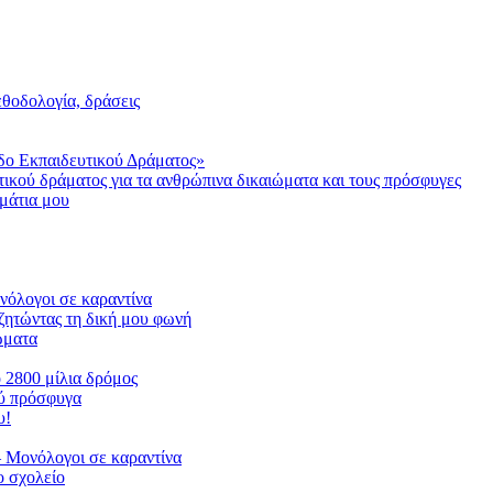
μεθοδολογία, δράσεις
δο Εκπαιδευτικού Δράματος»
τικού δράματος για τα ανθρώπινα δικαιώματα και τους πρόσφυγες
μάτια μου
ονόλογοι σε καραντίνα
ζητώντας τη δική μου φωνή
ιώματα
ο 2800 μίλια δρόμος
ού πρόσφυγα
υ!
 Μονόλογοι σε καραντίνα
 σχολείο