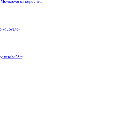
 Μονόλογοι σε καραντίνα
υ
το χαμόγελο»
ς
ης πεταλούδας
!