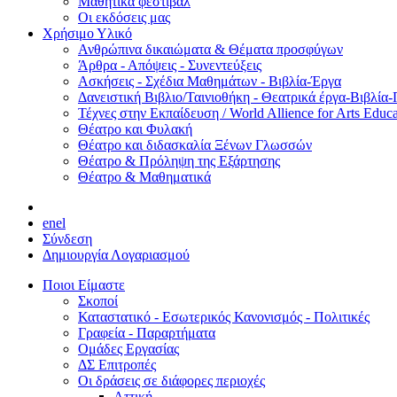
Μαθητικά φεστιβάλ
Οι εκδόσεις μας
Χρήσιμο Υλικό
Ανθρώπινα δικαιώματα & Θέματα προσφύγων
Άρθρα - Απόψεις - Συνεντεύξεις
Ασκήσεις - Σχέδια Μαθημάτων - Βιβλία-Έργα
Δανειστική Βιβλιο/Ταινιοθήκη - Θεατρικά έργα-Βιβλία-
Τέχνες στην Εκπαίδευση / World Allience for Arts Educa
Θέατρο και Φυλακή
Θέατρο και διδασκαλία Ξένων Γλωσσών
Θέατρο & Πρόληψη της Εξάρτησης
Θέατρο & Μαθηματικά
en
el
Σύνδεση
Δημιουργία Λογαριασμού
Ποιοι Είμαστε
Σκοποί
Καταστατικό - Εσωτερικός Κανονισμός - Πολιτικές
Γραφεία - Παραρτήματα
Ομάδες Εργασίας
ΔΣ Επιτροπές
Οι δράσεις σε διάφορες περιοχές
Αττική