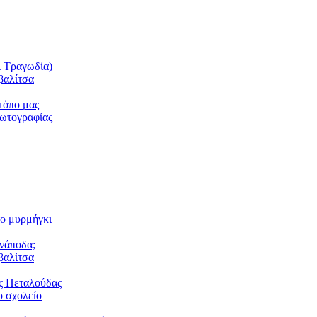
ι Τραγωδία)
βαλίτσα
τόπο μας
φωτογραφίας
το μυρμήγκι
ανάποδα;
βαλίτσα
ς Πεταλούδας
 σχολείο