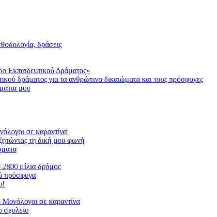
μεθοδολογία, δράσεις
δο Εκπαιδευτικού Δράματος»
τικού δράματος για τα ανθρώπινα δικαιώματα και τους πρόσφυγες
μάτια μου
ονόλογοι σε καραντίνα
ζητώντας τη δική μου φωνή
ιώματα
ο 2800 μίλια δρόμος
ού πρόσφυγα
υ!
 Μονόλογοι σε καραντίνα
 σχολείο