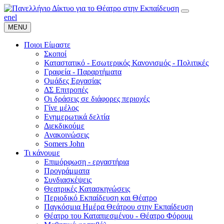
en
el
MENU
Ποιοι Είμαστε
Σκοποί
Καταστατικό - Εσωτερικός Κανονισμός - Πολιτικές
Γραφεία - Παραρτήματα
Ομάδες Εργασίας
ΔΣ Επιτροπές
Οι δράσεις σε διάφορες περιοχές
Γίνε μέλος
Ενημερωτικά δελτία
Διεκδικούμε
Ανακοινώσεις
Somers John
Τι κάνουμε
Επιμόρφωση - εργαστήρια
Προγράμματα
Συνδιασκέψεις
Θεατρικές Κατασκηνώσεις
Περιοδικό Εκπαίδευση και Θέατρο
Παγκόσμια Ημέρα Θεάτρου στην Εκπαίδευση
Θέατρο του Καταπιεσμένου - Θέατρο Φόρουμ