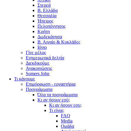
Στερεά
Β. Ελλάδα
Θεσσαλία
Ήπειρος
Πελοπόννησος
Κρήτη
Δωδεκάνησα
Β. Αιγαίο & Κυκλάδες
Ιόνιο
Γίνε μέλος
Ενημερωτικά δελτία
Διεκδικούμε
Ανακοινώσεις
Somers John
Τι κάνουμε
Επιμόρφωση - εργαστήρια
Προγράμματα
Όλα τα προγράμματα
Κι αν ήσουν εσύ;
Κι αν ήσουν εσυ;
Τι είναι;
FAQ
Media
Ομάδα