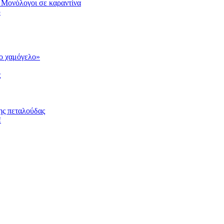
 Μονόλογοι σε καραντίνα
υ
το χαμόγελο»
ς
ης πεταλούδας
!