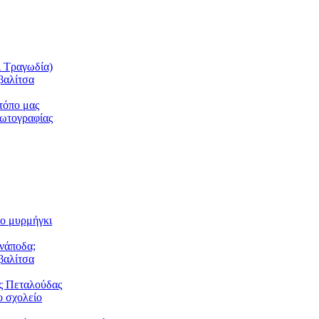
ι Τραγωδία)
βαλίτσα
τόπο μας
φωτογραφίας
το μυρμήγκι
ανάποδα;
βαλίτσα
ς Πεταλούδας
 σχολείο