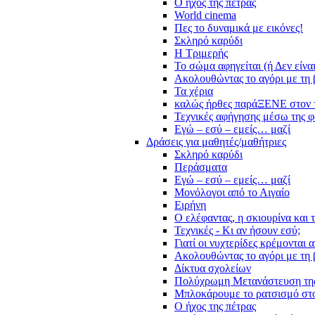
Ο ήχος της πέτρας
World cinema
Πες το δυναμικά με εικόνες!
Σκληρό καρύδι
Η Τριμερής
Το σώμα αφηγείται (ή Δεν είνα
Ακολουθώντας το αγόρι με τη 
Τα χέρια
καλώς ήρθες παράΞΕΝΕ στον 
Τεχνικές αφήγησης μέσω της 
Εγώ – εσύ – εμείς… μαζί
Δράσεις για μαθητές/μαθήτριες
Σκληρό καρύδι
Περάσματα
Εγώ – εσύ – εμείς… μαζί
Μονόλογοι από το Αιγαίο
Ειρήνη
Ο ελέφαντας, η σκιουρίνα και 
Τεχνικές - Κι αν ήσουν εσύ;
Γιατί οι νυχτερίδες κρέμονται 
Ακολουθώντας το αγόρι με τη 
Δίκτυα σχολείων
Πολύχρωμη Μετανάστευση τη
Μπλοκάρουμε το ρατσισμό στο
Ο ήχος της πέτρας