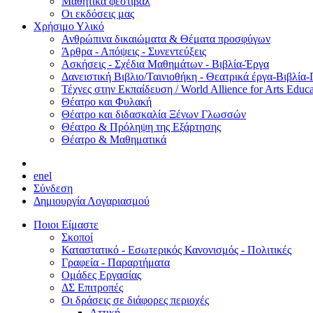
Μαθητικά φεστιβάλ
Οι εκδόσεις μας
Χρήσιμο Υλικό
Ανθρώπινα δικαιώματα & Θέματα προσφύγων
Άρθρα - Απόψεις - Συνεντεύξεις
Ασκήσεις - Σχέδια Μαθημάτων - Βιβλία-Έργα
Δανειστική Βιβλιο/Ταινιοθήκη - Θεατρικά έργα-Βιβλία-
Τέχνες στην Εκπαίδευση / World Allience for Arts Educa
Θέατρο και Φυλακή
Θέατρο και διδασκαλία Ξένων Γλωσσών
Θέατρο & Πρόληψη της Εξάρτησης
Θέατρο & Μαθηματικά
en
el
Σύνδεση
Δημιουργία Λογαριασμού
Ποιοι Είμαστε
Σκοποί
Καταστατικό - Εσωτερικός Κανονισμός - Πολιτικές
Γραφεία - Παραρτήματα
Ομάδες Εργασίας
ΔΣ Επιτροπές
Οι δράσεις σε διάφορες περιοχές
Αττική