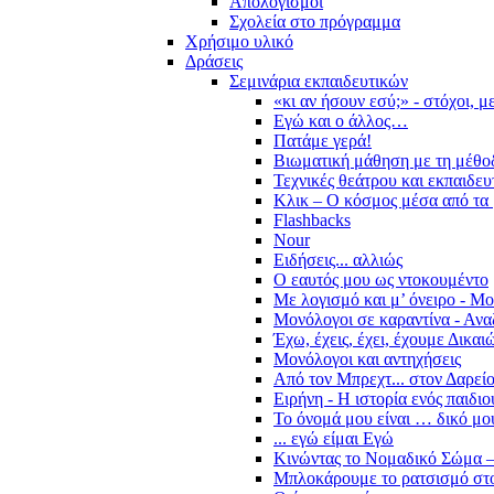
Απολογισμοί
Σχολεία στο πρόγραμμα
Χρήσιμο υλικό
Δράσεις
Σεμινάρια εκπαιδευτικών
«κι αν ήσουν εσύ;» - στόχοι, 
Εγώ και ο άλλος…
Πατάμε γερά!
Βιωματική μάθηση με τη μέθο
Τεχνικές θεάτρου και εκπαιδευ
Κλικ – Ο κόσμος μέσα από τα 
Flashbacks
Nour
Ειδήσεις... αλλιώς
Ο εαυτός μου ως ντοκουμέντο
Με λογισμό και μ’ όνειρο - Μ
Μονόλογοι σε καραντίνα - Ανα
Έχω, έχεις, έχει, έχουμε Δικα
Μονόλογοι και αντηχήσεις
Από τον Μπρεχτ... στον Δαρεί
Ειρήνη - Η ιστορία ενός παιδι
Το όνομά μου είναι … δικό μο
... εγώ είμαι Εγώ
Κινώντας το Νομαδικό Σώμα –
Μπλοκάρουμε το ρατσισμό στο