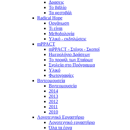
Δρασεις
Το βιβλίο
Τα φεστιβάλ
Radical Hope
Οργάνωση
Τι είναι
Μεθοδολογία
Υλικό - εκδηλώσεις
mPPACT
mPPACT - Στόχοι - Σκοποί
Ημερολόγιο Δράσεων
Το προφίλ των Εταίρων
Σχολεία στο Πρόγραμμα
Υλικό
Φωτογραφίες
Βιντεομουσεία
Βιντεομουσεία
2014
2013
2012
2011
2010
Λογοτεχνικό Εργαστήριο
Λογοτεχνικό εργαστήριο
Όλα τα έργα