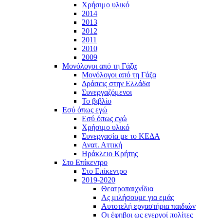
Χρήσιμο υλικό
2014
2013
2012
2011
2010
2009
Μονόλογοι από τη Γάζα
Μονόλογοι από τη Γάζα
Δράσεις στην Ελλάδα
Συνεργαζόμενοι
To βιβλίο
Εσύ όπως εγώ
Εσύ όπως εγώ
Χρήσιμο υλικό
Συνεργασία με το ΚΕΔΑ
Ανατ. Αττική
Ηράκλειο Κρήτης
Στο Επίκεντρο
Στο Επίκεντρο
2019-2020
Θεατροπαιχνίδια
Ας μιλήσουμε για εμάς
Αυτοτελή εργαστήρια παιδιών
Οι έφηβοι ως ενεργοί πολίτες