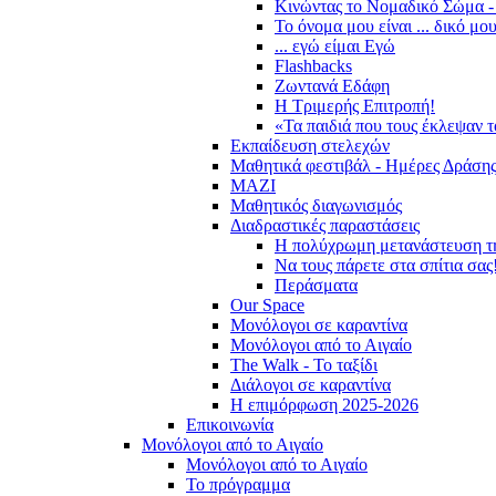
Κινώντας το Νομαδικό Σώμα -
Το όνομα μου είναι ... δικό μο
... εγώ είμαι Εγώ
Flashbacks
Ζωντανά Εδάφη
Η Τριμερής Επιτροπή!
«Τα παιδιά που τους έκλεψαν 
Εκπαίδευση στελεχών
Μαθητικά φεστιβάλ - Ημέρες Δράση
ΜΑΖΙ
Μαθητικός διαγωνισμός
Διαδραστικές παραστάσεις
Η πολύχρωμη μετανάστευση τ
Να τους πάρετε στα σπίτια σας
Περάσματα
Our Space
Μονόλογοι σε καραντίνα
Μονόλογοι από το Αιγαίο
The Walk - Το ταξίδι
Διάλογοι σε καραντίνα
Η επιμόρφωση 2025-2026
Επικοινωνία
Μονόλογοι από το Αιγαίο
Μονόλογοι από το Αιγαίο
Το πρόγραμμα