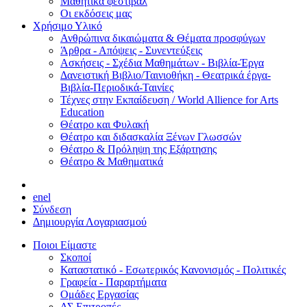
Μαθητικά φεστιβάλ
Οι εκδόσεις μας
Χρήσιμο Υλικό
Ανθρώπινα δικαιώματα & Θέματα προσφύγων
Άρθρα - Απόψεις - Συνεντεύξεις
Ασκήσεις - Σχέδια Μαθημάτων - Βιβλία-Έργα
Δανειστική Βιβλιο/Ταινιοθήκη - Θεατρικά έργα-
Βιβλία-Περιοδικά-Ταινίες
Τέχνες στην Εκπαίδευση / World Allience for Arts
Education
Θέατρο και Φυλακή
Θέατρο και διδασκαλία Ξένων Γλωσσών
Θέατρο & Πρόληψη της Εξάρτησης
Θέατρο & Μαθηματικά
en
el
Σύνδεση
Δημιουργία Λογαριασμού
Ποιοι Είμαστε
Σκοποί
Καταστατικό - Εσωτερικός Κανονισμός - Πολιτικές
Γραφεία - Παραρτήματα
Ομάδες Εργασίας
ΔΣ Επιτροπές