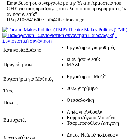
Εκπαίδευση σε συνεργασία με την Ύπατη Αρμοστεία του
ΟΗΕ για τους πρόσφυγες στο πλαίσιο του προγράμματος "κι
αν ήσουν εσύ;"
Πλη 2106541600 / info@theatroedu.gr
Theatre Makes Politics (TMP)
Παιδαγωγική -
Συντονιστική συνάντηση
Εργαστήρια για μαθητές
Κατηγορία Δράσης
κι αν ήσουν εσύ;
Προγράμματα
ΜΑΖΙ
Εργαστήριο "Μαζί"
Εργαστήρια για Μαθητές
2022 γ' τρίμηνο
Έτος
Θεσσαλονίκη
Πόλεις
Αηδώνη Ανθούλα
Καρματζόγλου Μυρσίνη
Εμψυχωτές
Τσαρμποπούλου Αντιγόνη
Δήμος Νεάπολης-Συκεών
Συνεργαζόμενοι