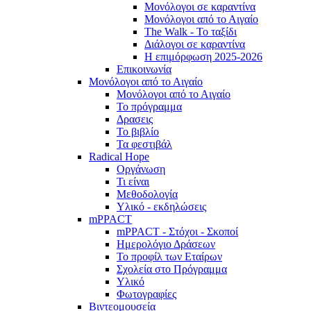
Μονόλογοι σε καραντίνα
Μονόλογοι από το Αιγαίο
The Walk - Το ταξίδι
Διάλογοι σε καραντίνα
Η επιμόρφωση 2025-2026
Επικοινωνία
Μονόλογοι από το Αιγαίο
Μονόλογοι από το Αιγαίο
Το πρόγραμμα
Δρασεις
Το βιβλίο
Τα φεστιβάλ
Radical Hope
Οργάνωση
Τι είναι
Μεθοδολογία
Υλικό - εκδηλώσεις
mPPACT
mPPACT - Στόχοι - Σκοποί
Ημερολόγιο Δράσεων
Το προφίλ των Εταίρων
Σχολεία στο Πρόγραμμα
Υλικό
Φωτογραφίες
Βιντεομουσεία