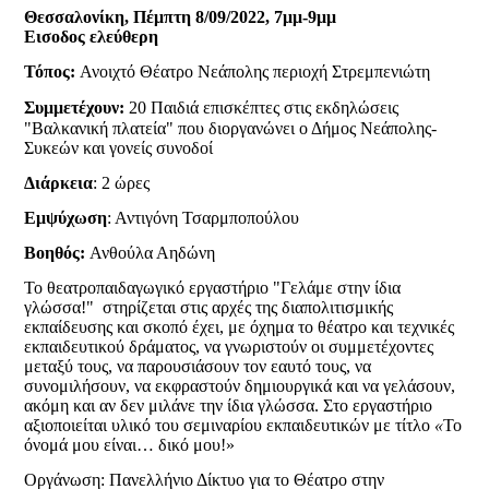
Θεσσαλονίκη, Πέμπτη 8/09/2022, 7μμ-9μμ
Εισοδος ελεύθερη
Τόπος:
Ανοιχτό Θέατρο Νεάπολης περιοχή Στρεμπενιώτη
Συμμετέχουν:
20
Παιδιά επισκέπτες στις εκδηλώσεις
"Βαλκανική πλατεία" που διοργανώνει ο Δήμος Νεάπολης-
Συκεών και γονείς συνοδοί
Διάρκεια
: 2 ώρες
Εμψύχωση
: Αντιγόνη Τσαρμποπούλου
Βοηθός:
Ανθούλα Αηδώνη
Το θεατροπαιδαγωγικό εργαστήριο "Γελάμε στην ίδια
γλώσσα!" στηρίζεται στις αρχές της διαπολιτισμικής
εκπαίδευσης και σκοπό έχει, με όχημα το θέατρο και τεχνικές
εκπαιδευτικού δράματος, να γνωριστούν οι συμμετέχοντες
μεταξύ τους, να παρουσιάσουν τον εαυτό τους, να
συνομιλήσουν, να εκφραστούν δημιουργικά και να γελάσουν,
ακόμη και αν δεν μιλάνε την ίδια γλώσσα.
Στο εργαστήριο
αξιοποιείται υλικό του σεμιναρίου εκπαιδευτικών με τίτλο
«
Το
όνομά μου είναι… δικό μου!
»
Οργάνωση: Πανελλήνιο Δίκτυο για το Θέατρο στην