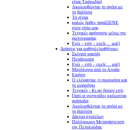
είναι Τραγωδία)
Ακολουθώντας το αγόρι με
τη βαλίτσα
Τα χέρια
καλώς ήρθες παράΞΕΝΕ
στον τόπο μας
Τεχνικές αφήγησης μέσω της
φωτογραφίας
Εγώ – εσύ – εμείς… μαζί
Δράσεις για μαθητές/μαθήτριες
Σκληρό καρύδι
Περάσματα
Εγώ – εσύ – εμείς… μαζί
Μονόλογοι από το Αιγαίο
Ειρήνη
Ο ελέφαντας, η σκιουρίνα και
το μυρμήγκι
Τεχνικές - Κι αν ήσουν εσύ;
Γιατί οι νυχτερίδες κρέμονται
ανάποδα;
Ακολουθώντας το αγόρι με
τη βαλίτσα
Δίκτυα σχολείων
Πολύχρωμη Μετανάστευση
της Πεταλούδας