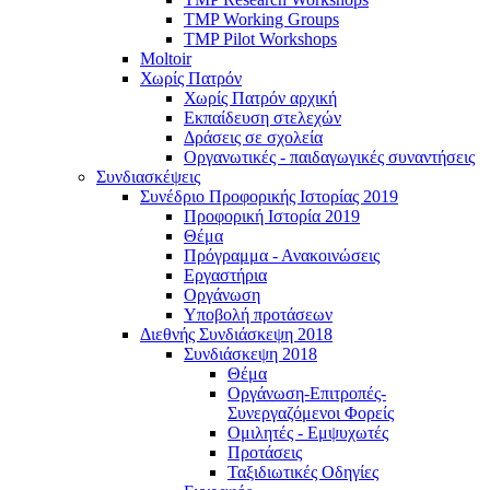
TMP Working Groups
TMP Pilot Workshops
Moltoir
Χωρίς Πατρόν
Χωρίς Πατρόν αρχική
Εκπαίδευση στελεχών
Δράσεις σε σχολεία
Οργανωτικές - παιδαγωγικές συναντήσεις
Συνδιασκέψεις
Συνέδριο Προφορικής Ιστορίας 2019
Προφορική Ιστορία 2019
Θέμα
Πρόγραμμα - Ανακοινώσεις
Εργαστήρια
Οργάνωση
Υποβολή προτάσεων
Διεθνής Συνδιάσκεψη 2018
Συνδιάσκεψη 2018
Θέμα
Οργάνωση-Επιτροπές-
Συνεργαζόμενοι Φορείς
Ομιλητές - Εμψυχωτές
Προτάσεις
Ταξιδιωτικές Οδηγίες