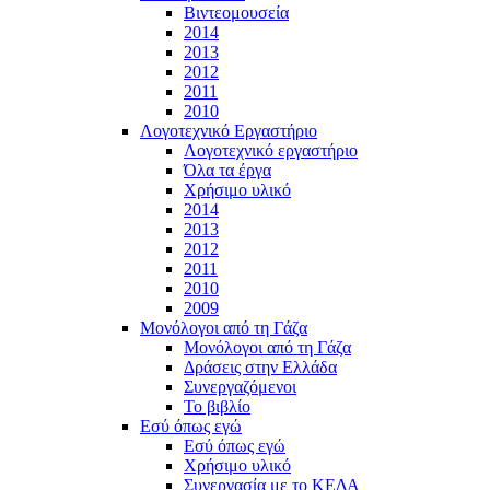
Βιντεομουσεία
2014
2013
2012
2011
2010
Λογοτεχνικό Εργαστήριο
Λογοτεχνικό εργαστήριο
Όλα τα έργα
Χρήσιμο υλικό
2014
2013
2012
2011
2010
2009
Μονόλογοι από τη Γάζα
Μονόλογοι από τη Γάζα
Δράσεις στην Ελλάδα
Συνεργαζόμενοι
To βιβλίο
Εσύ όπως εγώ
Εσύ όπως εγώ
Χρήσιμο υλικό
Συνεργασία με το ΚΕΔΑ