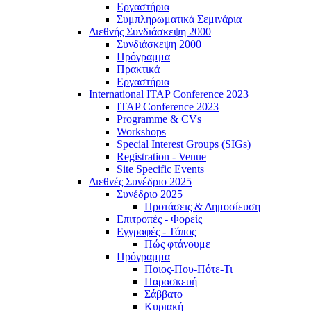
Εργαστήρια
Συμπληρωματικά Σεμινάρια
Διεθνής Συνδιάσκεψη 2000
Συνδιάσκεψη 2000
Πρόγραμμα
Πρακτικά
Εργαστήρια
International ITAP Conference 2023
ITAP Conference 2023
Programme & CVs
Workshops
Special Interest Groups (SIGs)
Registration - Venue
Site Specific Events
Διεθνές Συνέδριο 2025
Συνέδριο 2025
Προτάσεις & Δημοσίευση
Επιτροπές - Φορείς
Εγγραφές - Τόπος
Πώς φτάνουμε
Πρόγραμμα
Ποιος-Που-Πότε-Τι
Παρασκευή
Σάββατο
Κυριακή