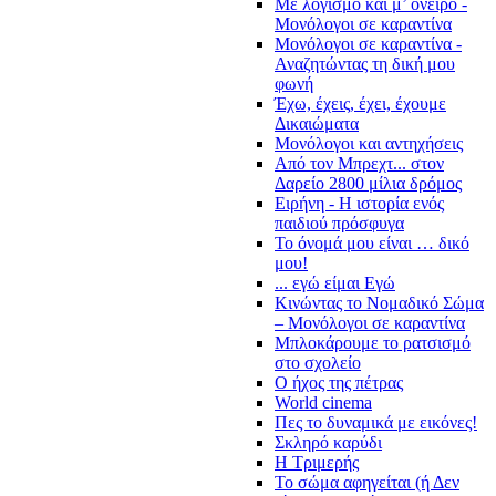
Με λογισμό και μ’ όνειρο -
Μονόλογοι σε καραντίνα
Μονόλογοι σε καραντίνα -
Αναζητώντας τη δική μου
φωνή
Έχω, έχεις, έχει, έχουμε
Δικαιώματα
Μονόλογοι και αντηχήσεις
Από τον Μπρεχτ... στον
Δαρείο 2800 μίλια δρόμος
Ειρήνη - Η ιστορία ενός
παιδιού πρόσφυγα
Το όνομά μου είναι … δικό
μου!
... εγώ είμαι Εγώ
Κινώντας το Νομαδικό Σώμα
– Μονόλογοι σε καραντίνα
Μπλοκάρουμε το ρατσισμό
στο σχολείο
Ο ήχος της πέτρας
World cinema
Πες το δυναμικά με εικόνες!
Σκληρό καρύδι
Η Τριμερής
Το σώμα αφηγείται (ή Δεν