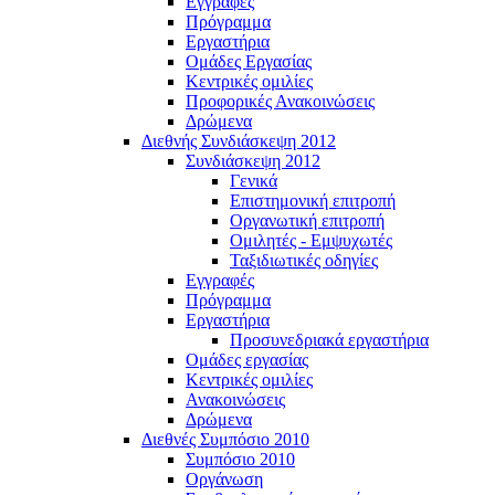
Εγγραφές
Πρόγραμμα
Εργαστήρια
Ομάδες Εργασίας
Κεντρικές ομιλίες
Προφορικές Ανακοινώσεις
Δρώμενα
Διεθνής Συνδιάσκεψη 2012
Συνδιάσκεψη 2012
Γενικά
Επιστημονική επιτροπή
Οργανωτική επιτροπή
Ομιλητές - Εμψυχωτές
Ταξιδιωτικές οδηγίες
Εγγραφές
Πρόγραμμα
Εργαστήρια
Προσυνεδριακά εργαστήρια
Ομάδες εργασίας
Κεντρικές ομιλίες
Ανακοινώσεις
Δρώμενα
Διεθνές Συμπόσιο 2010
Συμπόσιο 2010
Οργάνωση