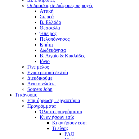
Οι δράσεις σε διάφορες περιοχές
Αττική
Στερεά
Β. Ελλάδα
Θεσσαλία
Ήπειρος
Πελοπόννησος
Κρήτη
Δωδεκάνησα
Β. Αιγαίο & Κυκλάδες
Ιόνιο
Γίνε μέλος
Ενημερωτικά δελτία
Διεκδικούμε
Ανακοινώσεις
Somers John
Τι κάνουμε
Επιμόρφωση - εργαστήρια
Προγράμματα
Όλα τα προγράμματα
Κι αν ήσουν εσύ;
Κι αν ήσουν εσυ;
Τι είναι;
FAQ