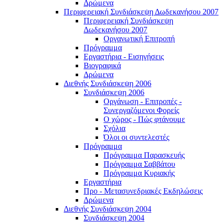
Δρώμενα
Περιφερειακή Συνδιάσκεψη Δωδεκανήσου 2007
Περιφερειακή Συνδιάσκεψη
Δωδεκανήσου 2007
Οργανωτική Επιτροπή
Πρόγραμμα
Εργαστήρια - Εισηγήσεις
Βιογραφικά
Δρώμενα
Διεθνής Συνδιάσκεψη 2006
Συνδιάσκεψη 2006
Οργάνωση - Επιτροπές -
Συνεργαζόμενοι Φορείς
Ο χώρος - Πώς φτάνουμε
Σχόλια
Όλοι οι συντελεστές
Πρόγραμμα
Πρόγραμμα Παρασκευής
Πρόγραμμα Σαββάτου
Πρόγραμμα Κυριακής
Εργαστήρια
Προ - Μετασυνεδριακές Εκδηλώσεις
Δρώμενα
Διεθνής Συνδιάσκεψη 2004
Συνδιάσκεψη 2004