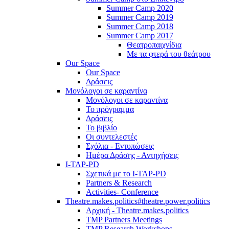
Summer Camp 2020
Summer Camp 2019
Summer Camp 2018
Summer Camp 2017
Θεατροπαιχνίδια
Με τα φτερά του θεάτρου
Our Space
Our Space
Δράσεις
Μονόλογοι σε καραντίνα
Μονόλογοι σε καραντίνα
Το πρόγραμμα
Δράσεις
Το βιβλίο
Οι συντελεστές
Σχόλια - Εντυπώσεις
Ημέρα Δράσης - Αντηχήσεις
I-TAP-PD
Σχετικά με το I-TAP-PD
Partners & Research
Activities- Conference
Theatre.makes.politics#theatre.power.politics
Αρχική - Theatre.makes.politics
TMP Partners Meetings
TMP Research Workshops