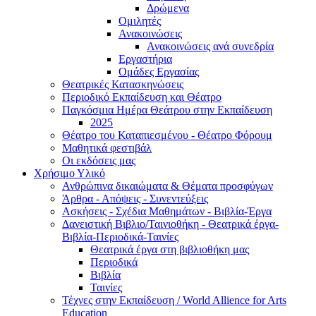
Δρώμενα
Ομιλητές
Ανακοινώσεις
Ανακοινώσεις ανά συνεδρία
Εργαστήρια
Ομάδες Εργασίας
Θεατρικές Κατασκηνώσεις
Περιοδικό Εκπαίδευση και Θέατρο
Παγκόσμια Ημέρα Θεάτρου στην Εκπαίδευση
2025
Θέατρο του Καταπιεσμένου - Θέατρο Φόρουμ
Μαθητικά φεστιβάλ
Οι εκδόσεις μας
Χρήσιμο Υλικό
Ανθρώπινα δικαιώματα & Θέματα προσφύγων
Άρθρα - Απόψεις - Συνεντεύξεις
Ασκήσεις - Σχέδια Μαθημάτων - Βιβλία-Έργα
Δανειστική Βιβλιο/Ταινιοθήκη - Θεατρικά έργα-
Βιβλία-Περιοδικά-Ταινίες
Θεατρικά έργα στη βιβλιοθήκη μας
Περιοδικά
Βιβλία
Ταινίες
Τέχνες στην Εκπαίδευση / World Allience for Arts
Education