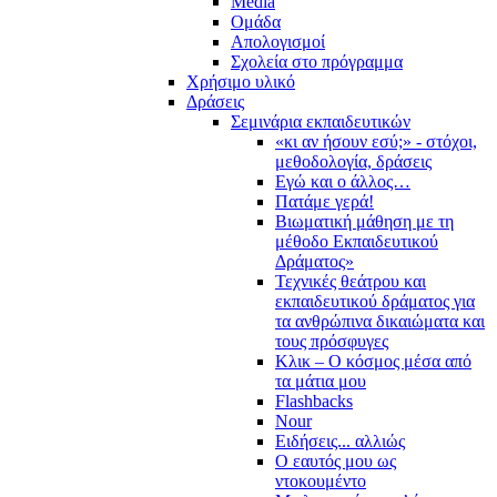
Media
Ομάδα
Απολογισμοί
Σχολεία στο πρόγραμμα
Χρήσιμο υλικό
Δράσεις
Σεμινάρια εκπαιδευτικών
«κι αν ήσουν εσύ;» - στόχοι,
μεθοδολογία, δράσεις
Εγώ και ο άλλος…
Πατάμε γερά!
Βιωματική μάθηση με τη
μέθοδο Εκπαιδευτικού
Δράματος»
Τεχνικές θεάτρου και
εκπαιδευτικού δράματος για
τα ανθρώπινα δικαιώματα και
τους πρόσφυγες
Κλικ – Ο κόσμος μέσα από
τα μάτια μου
Flashbacks
Nour
Ειδήσεις... αλλιώς
Ο εαυτός μου ως
ντοκουμέντο