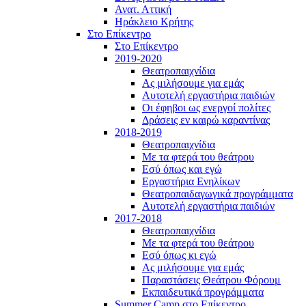
Ανατ. Αττική
Ηράκλειο Κρήτης
Στο Επίκεντρο
Στο Επίκεντρο
2019-2020
Θεατροπαιχνίδια
Ας μιλήσουμε για εμάς
Αυτοτελή εργαστήρια παιδιών
Οι έφηβοι ως ενεργοί πολίτες
Δράσεις εν καιρώ καραντίνας
2018-2019
Θεατροπαιχνίδια
Με τα φτερά του θεάτρου
Εσύ όπως και εγώ
Εργαστήρια Ενηλίκων
Θεατροπαιδαγωγικά προγράμματα
Αυτοτελή εργαστήρια παιδιών
2017-2018
Θεατροπαιχνίδια
Με τα φτερά του θεάτρου
Εσύ όπως κι εγώ
Ας μιλήσουμε για εμάς
Παραστάσεις Θεάτρου Φόρουμ
Εκπαιδευτικά προγράμματα
Summer Camp στο Επίκεντρο