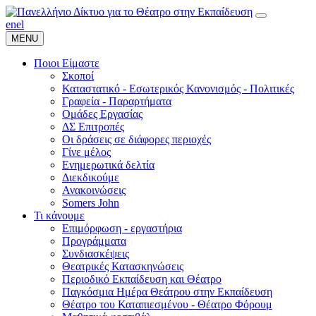
en
el
MENU
Ποιοι Είμαστε
Σκοποί
Καταστατικό - Εσωτερικός Κανονισμός - Πολιτικές
Γραφεία - Παραρτήματα
Ομάδες Εργασίας
ΔΣ Επιτροπές
Οι δράσεις σε διάφορες περιοχές
Γίνε μέλος
Ενημερωτικά δελτία
Διεκδικούμε
Ανακοινώσεις
Somers John
Τι κάνουμε
Επιμόρφωση - εργαστήρια
Προγράμματα
Συνδιασκέψεις
Θεατρικές Κατασκηνώσεις
Περιοδικό Εκπαίδευση και Θέατρο
Παγκόσμια Ημέρα Θεάτρου στην Εκπαίδευση
Θέατρο του Καταπιεσμένου - Θέατρο Φόρουμ