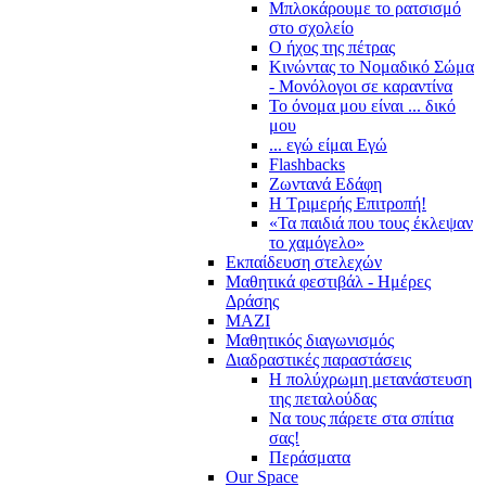
Μπλοκάρουμε το ρατσισμό
στο σχολείο
Ο ήχος της πέτρας
Κινώντας το Νομαδικό Σώμα
- Μονόλογοι σε καραντίνα
Το όνομα μου είναι ... δικό
μου
... εγώ είμαι Εγώ
Flashbacks
Ζωντανά Εδάφη
Η Τριμερής Επιτροπή!
«Τα παιδιά που τους έκλεψαν
το χαμόγελο»
Εκπαίδευση στελεχών
Μαθητικά φεστιβάλ - Ημέρες
Δράσης
ΜΑΖΙ
Μαθητικός διαγωνισμός
Διαδραστικές παραστάσεις
Η πολύχρωμη μετανάστευση
της πεταλούδας
Να τους πάρετε στα σπίτια
σας!
Περάσματα
Our Space