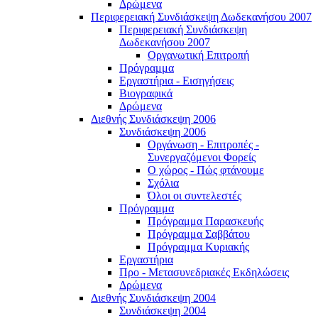
Δρώμενα
Περιφερειακή Συνδιάσκεψη Δωδεκανήσου 2007
Περιφερειακή Συνδιάσκεψη
Δωδεκανήσου 2007
Οργανωτική Επιτροπή
Πρόγραμμα
Εργαστήρια - Εισηγήσεις
Βιογραφικά
Δρώμενα
Διεθνής Συνδιάσκεψη 2006
Συνδιάσκεψη 2006
Οργάνωση - Επιτροπές -
Συνεργαζόμενοι Φορείς
Ο χώρος - Πώς φτάνουμε
Σχόλια
Όλοι οι συντελεστές
Πρόγραμμα
Πρόγραμμα Παρασκευής
Πρόγραμμα Σαββάτου
Πρόγραμμα Κυριακής
Εργαστήρια
Προ - Μετασυνεδριακές Εκδηλώσεις
Δρώμενα
Διεθνής Συνδιάσκεψη 2004
Συνδιάσκεψη 2004