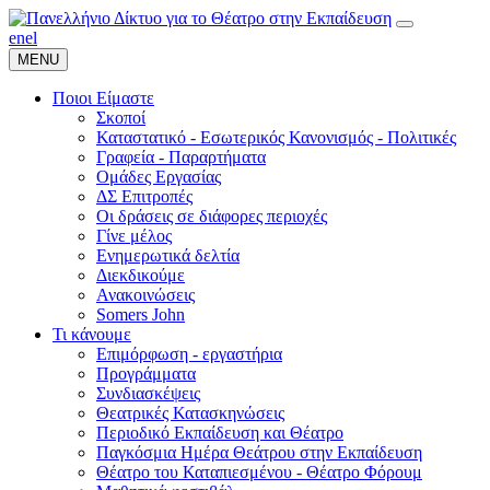
en
el
MENU
Ποιοι Είμαστε
Σκοποί
Καταστατικό - Εσωτερικός Κανονισμός - Πολιτικές
Γραφεία - Παραρτήματα
Ομάδες Εργασίας
ΔΣ Επιτροπές
Οι δράσεις σε διάφορες περιοχές
Γίνε μέλος
Ενημερωτικά δελτία
Διεκδικούμε
Ανακοινώσεις
Somers John
Τι κάνουμε
Επιμόρφωση - εργαστήρια
Προγράμματα
Συνδιασκέψεις
Θεατρικές Κατασκηνώσεις
Περιοδικό Εκπαίδευση και Θέατρο
Παγκόσμια Ημέρα Θεάτρου στην Εκπαίδευση
Θέατρο του Καταπιεσμένου - Θέατρο Φόρουμ