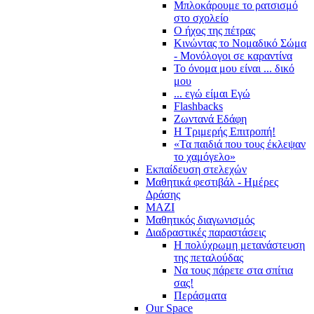
Μπλοκάρουμε το ρατσισμό
στο σχολείο
Ο ήχος της πέτρας
Κινώντας το Νομαδικό Σώμα
- Μονόλογοι σε καραντίνα
Το όνομα μου είναι ... δικό
μου
... εγώ είμαι Εγώ
Flashbacks
Ζωντανά Εδάφη
Η Τριμερής Επιτροπή!
«Τα παιδιά που τους έκλεψαν
το χαμόγελο»
Εκπαίδευση στελεχών
Μαθητικά φεστιβάλ - Ημέρες
Δράσης
ΜΑΖΙ
Μαθητικός διαγωνισμός
Διαδραστικές παραστάσεις
Η πολύχρωμη μετανάστευση
της πεταλούδας
Να τους πάρετε στα σπίτια
σας!
Περάσματα
Our Space