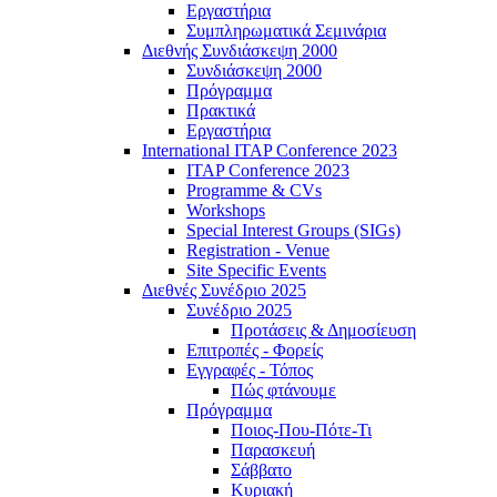
Εργαστήρια
Συμπληρωματικά Σεμινάρια
Διεθνής Συνδιάσκεψη 2000
Συνδιάσκεψη 2000
Πρόγραμμα
Πρακτικά
Εργαστήρια
International ITAP Conference 2023
ITAP Conference 2023
Programme & CVs
Workshops
Special Interest Groups (SIGs)
Registration - Venue
Site Specific Events
Διεθνές Συνέδριο 2025
Συνέδριο 2025
Προτάσεις & Δημοσίευση
Επιτροπές - Φορείς
Εγγραφές - Τόπος
Πώς φτάνουμε
Πρόγραμμα
Ποιος-Που-Πότε-Τι
Παρασκευή
Σάββατο
Κυριακή