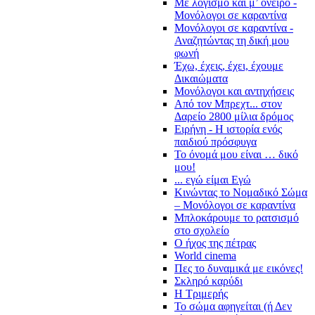
Με λογισμό και μ’ όνειρο -
Μονόλογοι σε καραντίνα
Μονόλογοι σε καραντίνα -
Αναζητώντας τη δική μου
φωνή
Έχω, έχεις, έχει, έχουμε
Δικαιώματα
Μονόλογοι και αντηχήσεις
Από τον Μπρεχτ... στον
Δαρείο 2800 μίλια δρόμος
Ειρήνη - Η ιστορία ενός
παιδιού πρόσφυγα
Το όνομά μου είναι … δικό
μου!
... εγώ είμαι Εγώ
Κινώντας το Νομαδικό Σώμα
– Μονόλογοι σε καραντίνα
Μπλοκάρουμε το ρατσισμό
στο σχολείο
Ο ήχος της πέτρας
World cinema
Πες το δυναμικά με εικόνες!
Σκληρό καρύδι
Η Τριμερής
Το σώμα αφηγείται (ή Δεν