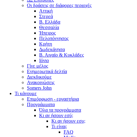
Οι δράσεις σε διάφορες περιοχές
Αττική
Στερεά
Β. Ελλάδα
Θεσσαλία
Ήπειρος
Πελοπόννησος
Κρήτη
Δωδεκάνησα
Β. Αιγαίο & Κυκλάδες
Ιόνιο
Γίνε μέλος
Ενημερωτικά δελτία
Διεκδικούμε
Ανακοινώσεις
Somers John
Τι κάνουμε
Επιμόρφωση - εργαστήρια
Προγράμματα
Όλα τα προγράμματα
Κι αν ήσουν εσύ;
Κι αν ήσουν εσυ;
Τι είναι;
FAQ