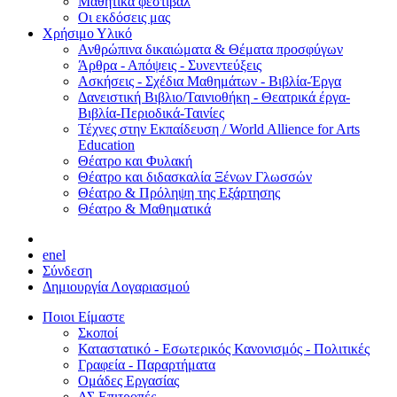
Μαθητικά φεστιβάλ
Οι εκδόσεις μας
Χρήσιμο Υλικό
Ανθρώπινα δικαιώματα & Θέματα προσφύγων
Άρθρα - Απόψεις - Συνεντεύξεις
Ασκήσεις - Σχέδια Μαθημάτων - Βιβλία-Έργα
Δανειστική Βιβλιο/Ταινιοθήκη - Θεατρικά έργα-
Βιβλία-Περιοδικά-Ταινίες
Τέχνες στην Εκπαίδευση / World Allience for Arts
Education
Θέατρο και Φυλακή
Θέατρο και διδασκαλία Ξένων Γλωσσών
Θέατρο & Πρόληψη της Εξάρτησης
Θέατρο & Μαθηματικά
en
el
Σύνδεση
Δημιουργία Λογαριασμού
Ποιοι Είμαστε
Σκοποί
Καταστατικό - Εσωτερικός Κανονισμός - Πολιτικές
Γραφεία - Παραρτήματα
Ομάδες Εργασίας
ΔΣ Επιτροπές