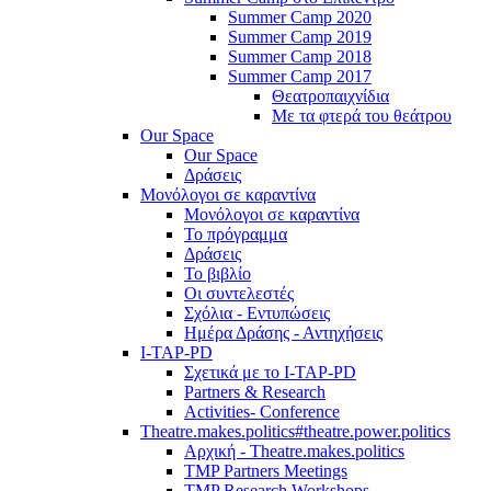
Summer Camp 2020
Summer Camp 2019
Summer Camp 2018
Summer Camp 2017
Θεατροπαιχνίδια
Με τα φτερά του θεάτρου
Our Space
Our Space
Δράσεις
Μονόλογοι σε καραντίνα
Μονόλογοι σε καραντίνα
Το πρόγραμμα
Δράσεις
Το βιβλίο
Οι συντελεστές
Σχόλια - Εντυπώσεις
Ημέρα Δράσης - Αντηχήσεις
I-TAP-PD
Σχετικά με το I-TAP-PD
Partners & Research
Activities- Conference
Theatre.makes.politics#theatre.power.politics
Αρχική - Theatre.makes.politics
TMP Partners Meetings
TMP Research Workshops