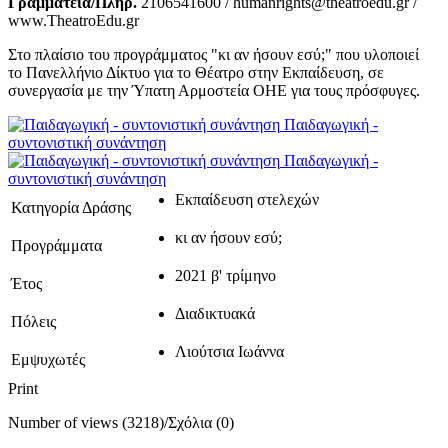
Γραμματεία/Πληρ.
2106541600 / humanrights@theatroedu.gr /
www.TheatroEdu.gr
Στο πλαίσιο του προγράμματος "κι αν ήσουν εσύ;" που υλοποιεί
το Πανελλήνιο Δίκτυο για το Θέατρο στην Εκπαίδευση, σε
συνεργασία με την Ύπατη Αρμοστεία ΟΗΕ για τους πρόσφυγες.
Παιδαγωγική -
συντονιστική συνάντηση
Παιδαγωγική -
συντονιστική συνάντηση
Εκπαίδευση στελεχών
Κατηγορία Δράσης
κι αν ήσουν εσύ;
Προγράμματα
2021 β' τρίμηνο
Έτος
Διαδικτυακά
Πόλεις
Λιούτσια Ιωάννα
Εμψυχωτές
Print
Number of views (3218)
/
Σχόλια (0)