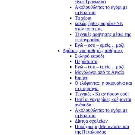
είναι Τραγωδία)
Ακολουθώντας το αγόρι με
τη βαλίτσα
Τα χέρια
καλώς ήρθες παράΞΕΝΕ
στον τόπο μας
Τεχνικές αφήγησης μέσω της
φωτογραφίας
Εγώ – εσύ – εμείς… μαζί
Δράσεις για μαθητές/μαθήτριες
Σκληρό καρύδι
Περάσματα
Εγώ – εσύ – εμείς… μαζί
Μονόλογοι από το Αιγαίο
Ειρήνη
Ο ελέφαντας, η σκιουρίνα και
το μυρμήγκι
Τεχνικές - Κι αν ήσουν εσύ;
Γιατί οι νυχτερίδες κρέμονται
ανάποδα;
Ακολουθώντας το αγόρι με
τη βαλίτσα
Δίκτυα σχολείων
Πολύχρωμη Μετανάστευση
της Πεταλούδας