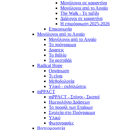
Μονόλογοι σε καραντίνα
Μονόλογοι από το Αιγαίο
The Walk - Το ταξίδι
Διάλογοι σε καραντίνα
Η επιμόρφωση 2025-2026
Επικοινωνία
Μονόλογοι από το Αιγαίο
Μονόλογοι από το Αιγαίο
Το πρόγραμμα
Δρασεις
Το βιβλίο
Τα φεστιβάλ
Radical Hope
Οργάνωση
Τι είναι
Μεθοδολογία
Υλικό - εκδηλώσεις
mPPACT
mPPACT - Στόχοι - Σκοποί
Ημερολόγιο Δράσεων
Το προφίλ των Εταίρων
Σχολεία στο Πρόγραμμα
Υλικό
Φωτογραφίες
Βιντεομουσεία