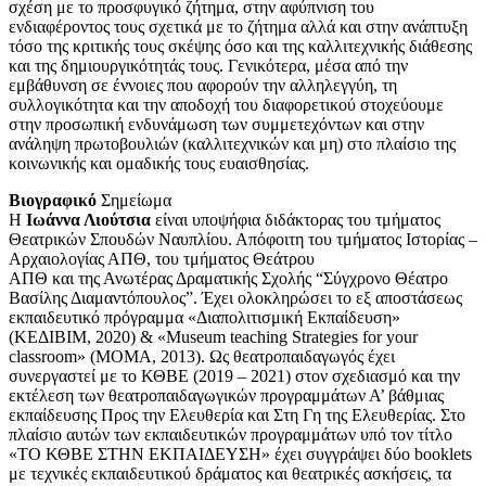
σχέση με το προσφυγικό ζήτημα, στην αφύπνιση του
ενδιαφέροντος τους σχετικά με το ζήτημα αλλά και στην ανάπτυξη
τόσο της κριτικής τους σκέψης όσο και της καλλιτεχνικής διάθεσης
και της δημιουργικότητάς τους. Γενικότερα, μέσα από την
εμβάθυνση σε έννοιες που αφορούν την αλληλεγγύη, τη
συλλογικότητα και την αποδοχή του διαφορετικού στοχεύουμε
στην προσωπική ενδυνάμωση των συμμετεχόντων και στην
ανάληψη πρωτοβουλιών (καλλιτεχνικών και μη) στο πλαίσιο της
κοινωνικής και ομαδικής τους ευαισθησίας.
Βιογραφικό
Σημείωμα
Η
Ιωάννα Λιούτσια
είναι υποψήφια διδάκτορας του τμήματος
Θεατρικών Σπουδών Ναυπλίου. Απόφοιτη του τμήματος Ιστορίας –
Αρχαιολογίας ΑΠΘ, του τμήματος Θεάτρου
ΑΠΘ και της Ανωτέρας Δραματικής Σχολής “Σύγχρονο Θέατρο
Βασίλης Διαμαντόπουλος”. Έχει ολοκληρώσει το εξ αποστάσεως
εκπαιδευτικό πρόγραμμα «Διαπολιτισμική Εκπαίδευση»
(ΚΕΔΙΒΙΜ, 2020) & «Museum teaching Strategies for your
classroom» (MOMA, 2013). Ως θεατροπαιδαγωγός έχει
συνεργαστεί με το ΚΘΒΕ (2019 – 2021) στον σχεδιασμό και την
εκτέλεση των θεατροπαιδαγωγικών προγραμμάτων Α’ βάθμιας
εκπαίδευσης Προς την Ελευθερία και Στη Γη της Ελευθερίας. Στο
πλαίσιο αυτών των εκπαιδευτικών προγραμμάτων υπό τον τίτλο
«ΤΟ ΚΘΒΕ ΣΤΗΝ ΕΚΠΑΙΔΕΥΣΗ» έχει συγγράψει δύο booklets
με τεχνικές εκπαιδευτικού δράματος και θεατρικές ασκήσεις, τα