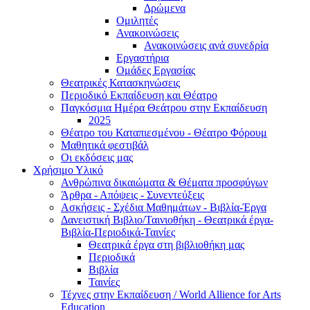
Δρώμενα
Ομιλητές
Ανακοινώσεις
Ανακοινώσεις ανά συνεδρία
Εργαστήρια
Ομάδες Εργασίας
Θεατρικές Κατασκηνώσεις
Περιοδικό Εκπαίδευση και Θέατρο
Παγκόσμια Ημέρα Θεάτρου στην Εκπαίδευση
2025
Θέατρο του Καταπιεσμένου - Θέατρο Φόρουμ
Μαθητικά φεστιβάλ
Οι εκδόσεις μας
Χρήσιμο Υλικό
Ανθρώπινα δικαιώματα & Θέματα προσφύγων
Άρθρα - Απόψεις - Συνεντεύξεις
Ασκήσεις - Σχέδια Μαθημάτων - Βιβλία-Έργα
Δανειστική Βιβλιο/Ταινιοθήκη - Θεατρικά έργα-
Βιβλία-Περιοδικά-Ταινίες
Θεατρικά έργα στη βιβλιοθήκη μας
Περιοδικά
Βιβλία
Ταινίες
Τέχνες στην Εκπαίδευση / World Allience for Arts
Education