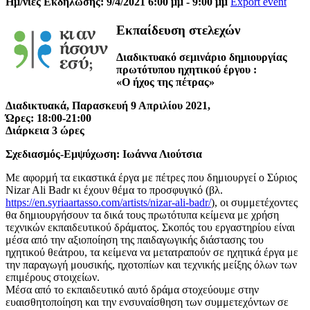
Ημ/νίες Εκδήλωσης: 9/4/2021 6:00 μμ - 9:00 μμ
Export event
Εκπαίδευση στελεχών
Διαδικτυακό σεμινάριο δημιουργίας
πρωτότυπου ηχητικού έργου :
«Ο ήχος της πέτρας»
Διαδικτυακά, Παρασκευή 9 Απριλίου 2021,
Ώρες: 18:00-21:00
Διάρκεια 3 ώρες
Σχεδιασμός-Εμψύχωση: Ιωάννα Λιούτσια
Με αφορμή τα εικαστικά έργα με πέτρες που δημιουργεί ο Σύριος
Nizar Ali Badr κι έχουν θέμα το προσφυγικό (βλ.
https://en.syriaartasso.com/artists/nizar-ali-badr/
), οι συμμετέχοντες
θα δημιουργήσουν τα δικά τους πρωτότυπα κείμενα με χρήση
τεχνικών εκπαιδευτικού δράματος. Σκοπός του εργαστηρίου είναι
μέσα από την αξιοποίηση της παιδαγωγικής διάστασης του
ηχητικού θεάτρου, τα κείμενα να μετατραπούν σε ηχητικά έργα με
την παραγωγή μουσικής, ηχοτοπίων και τεχνικής μείξης όλων των
επιμέρους στοιχείων.
Μέσα από το εκπαιδευτικό αυτό δράμα στοχεύουμε στην
ευαισθητοποίηση και την ενσυναίσθηση των συμμετεχόντων σε