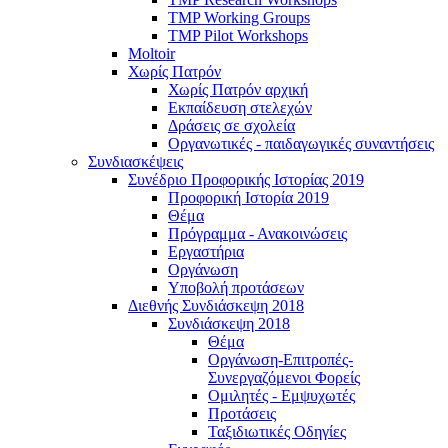
TMP Working Groups
TMP Pilot Workshops
Moltoir
Χωρίς Πατρόν
Χωρίς Πατρόν αρχική
Εκπαίδευση στελεχών
Δράσεις σε σχολεία
Οργανωτικές - παιδαγωγικές συναντήσεις
Συνδιασκέψεις
Συνέδριο Προφορικής Ιστορίας 2019
Προφορική Ιστορία 2019
Θέμα
Πρόγραμμα - Ανακοινώσεις
Εργαστήρια
Οργάνωση
Υποβολή προτάσεων
Διεθνής Συνδιάσκεψη 2018
Συνδιάσκεψη 2018
Θέμα
Οργάνωση-Επιτροπές-
Συνεργαζόμενοι Φορείς
Ομιλητές - Εμψυχωτές
Προτάσεις
Ταξιδιωτικές Οδηγίες