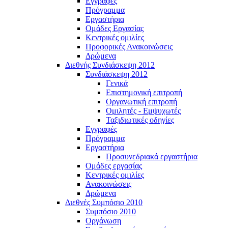
Εγγραφές
Πρόγραμμα
Εργαστήρια
Ομάδες Εργασίας
Κεντρικές ομιλίες
Προφορικές Ανακοινώσεις
Δρώμενα
Διεθνής Συνδιάσκεψη 2012
Συνδιάσκεψη 2012
Γενικά
Επιστημονική επιτροπή
Οργανωτική επιτροπή
Ομιλητές - Εμψυχωτές
Ταξιδιωτικές οδηγίες
Εγγραφές
Πρόγραμμα
Εργαστήρια
Προσυνεδριακά εργαστήρια
Ομάδες εργασίας
Κεντρικές ομιλίες
Ανακοινώσεις
Δρώμενα
Διεθνές Συμπόσιο 2010
Συμπόσιο 2010
Οργάνωση