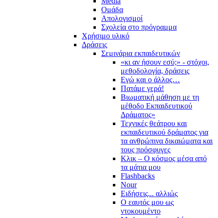
Media
Ομάδα
Απολογισμοί
Σχολεία στο πρόγραμμα
Χρήσιμο υλικό
Δράσεις
Σεμινάρια εκπαιδευτικών
«κι αν ήσουν εσύ;» - στόχοι,
μεθοδολογία, δράσεις
Εγώ και ο άλλος…
Πατάμε γερά!
Βιωματική μάθηση με τη
μέθοδο Εκπαιδευτικού
Δράματος»
Τεχνικές θεάτρου και
εκπαιδευτικού δράματος για
τα ανθρώπινα δικαιώματα και
τους πρόσφυγες
Κλικ – Ο κόσμος μέσα από
τα μάτια μου
Flashbacks
Nour
Ειδήσεις... αλλιώς
Ο εαυτός μου ως
ντοκουμέντο