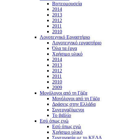
Βιντεομουσεία
2014
2013
2012
2011
2010
Λογοτεχνικό Εργαστήριο
Λογοτεχνικό εργαστήριο
Όλα τα έργα
Χρήσιμο υλικό
2014
2013
2012
2011
2010
2009
Μονόλογοι από τη Γάζα
Μονόλογοι από τη Γάζα
Δράσεις στην Ελλάδα
Συνεργαζόμενοι
To βιβλίο
Εσύ όπως εγώ
Εσύ όπως εγώ
Χρήσιμο υλικό
Συνεργασία με το ΚΕΔΑ