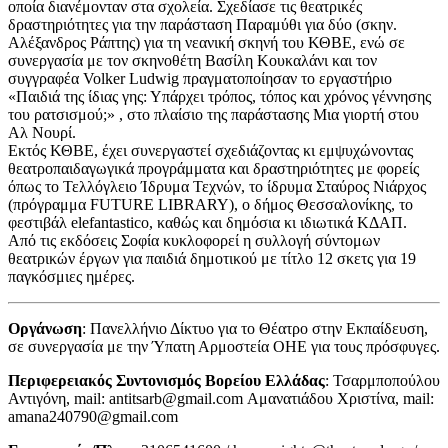
οποία διανέμονταν στα σχολεία. Σχεδίασε τις θεατρικές
δραστηριότητες για την παράσταση Παραμύθι για δύο (σκην.
Αλέξανδρος Ράπτης) για τη νεανική σκηνή του ΚΘΒΕ, ενώ σε
συνεργασία με τον σκηνοθέτη Βασίλη Κουκαλάνι και τον
συγγραφέα Volker Ludwig πραγματοποίησαν το εργαστήριο
«Παιδιά της ίδιας γης: Υπάρχει τρόπος, τόπος και χρόνος γέννησης
του ρατσισμού;» , στο πλαίσιο της παράστασης Μια γιορτή στου
Αλ Νουρί.
Εκτός ΚΘΒΕ, έχει συνεργαστεί σχεδιάζοντας κι εμψυχώνοντας
θεατροπαιδαγωγικά προγράμματα και δραστηριότητες με φορείς
όπως το Τελλόγλειο Ίδρυμα Τεχνών, το ίδρυμα Σταύρος Νιάρχος
(πρόγραμμα FUTURE LIBRARY), ο δήμος Θεσσαλονίκης, το
φεστιβάλ elefantastico, καθώς και δημόσια κι ιδιωτικά ΚΔΑΠ.
Από τις εκδόσεις Σοφία κυκλοφορεί η συλλογή σύντομων
θεατρικών έργων για παιδιά δημοτικού με τίτλο 12 σκετς για 19
παγκόσμιες ημέρες.
Οργάνωση
: Πανελλήνιο Δίκτυο για το Θέατρο στην Εκπαίδευση,
σε συνεργασία με την Ύπατη Αρμοστεία ΟΗΕ για τους πρόσφυγες.
Περιφερειακός Συντονισμός Βορείου Ελλάδας
: Τσαρμποπούλου
Αντιγόνη, mail: antitsarb@gmail.com Αμανατιάδου Χριστίνα, mail:
amana240790@gmail.com