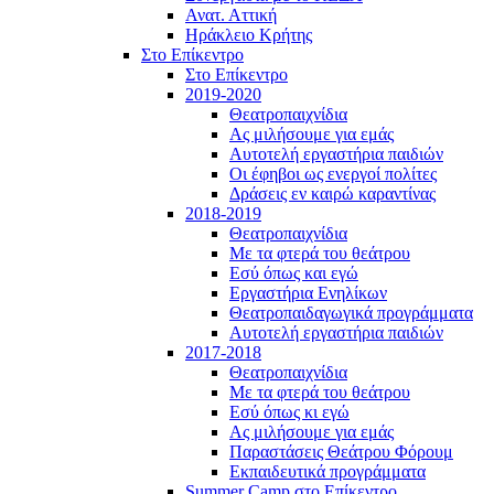
Ανατ. Αττική
Ηράκλειο Κρήτης
Στο Επίκεντρο
Στο Επίκεντρο
2019-2020
Θεατροπαιχνίδια
Ας μιλήσουμε για εμάς
Αυτοτελή εργαστήρια παιδιών
Οι έφηβοι ως ενεργοί πολίτες
Δράσεις εν καιρώ καραντίνας
2018-2019
Θεατροπαιχνίδια
Με τα φτερά του θεάτρου
Εσύ όπως και εγώ
Εργαστήρια Ενηλίκων
Θεατροπαιδαγωγικά προγράμματα
Αυτοτελή εργαστήρια παιδιών
2017-2018
Θεατροπαιχνίδια
Με τα φτερά του θεάτρου
Εσύ όπως κι εγώ
Ας μιλήσουμε για εμάς
Παραστάσεις Θεάτρου Φόρουμ
Εκπαιδευτικά προγράμματα
Summer Camp στο Επίκεντρο