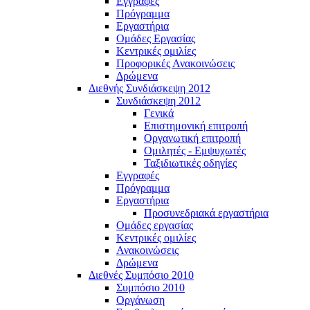
Εγγραφές
Πρόγραμμα
Εργαστήρια
Ομάδες Εργασίας
Κεντρικές ομιλίες
Προφορικές Ανακοινώσεις
Δρώμενα
Διεθνής Συνδιάσκεψη 2012
Συνδιάσκεψη 2012
Γενικά
Επιστημονική επιτροπή
Οργανωτική επιτροπή
Ομιλητές - Εμψυχωτές
Ταξιδιωτικές οδηγίες
Εγγραφές
Πρόγραμμα
Εργαστήρια
Προσυνεδριακά εργαστήρια
Ομάδες εργασίας
Κεντρικές ομιλίες
Ανακοινώσεις
Δρώμενα
Διεθνές Συμπόσιο 2010
Συμπόσιο 2010
Οργάνωση