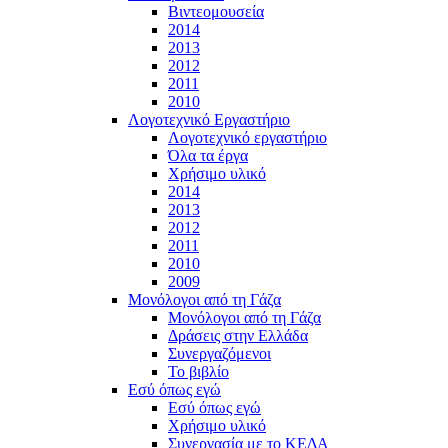
Βιντεομουσεία
2014
2013
2012
2011
2010
Λογοτεχνικό Εργαστήριο
Λογοτεχνικό εργαστήριο
Όλα τα έργα
Χρήσιμο υλικό
2014
2013
2012
2011
2010
2009
Μονόλογοι από τη Γάζα
Μονόλογοι από τη Γάζα
Δράσεις στην Ελλάδα
Συνεργαζόμενοι
To βιβλίο
Εσύ όπως εγώ
Εσύ όπως εγώ
Χρήσιμο υλικό
Συνεργασία με το ΚΕΔΑ