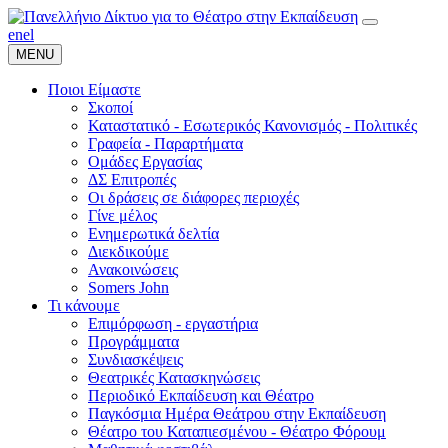
en
el
MENU
Ποιοι Είμαστε
Σκοποί
Καταστατικό - Εσωτερικός Κανονισμός - Πολιτικές
Γραφεία - Παραρτήματα
Ομάδες Εργασίας
ΔΣ Επιτροπές
Οι δράσεις σε διάφορες περιοχές
Γίνε μέλος
Ενημερωτικά δελτία
Διεκδικούμε
Ανακοινώσεις
Somers John
Τι κάνουμε
Επιμόρφωση - εργαστήρια
Προγράμματα
Συνδιασκέψεις
Θεατρικές Κατασκηνώσεις
Περιοδικό Εκπαίδευση και Θέατρο
Παγκόσμια Ημέρα Θεάτρου στην Εκπαίδευση
Θέατρο του Καταπιεσμένου - Θέατρο Φόρουμ