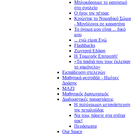
Μπλοκάρουμε το ρατσισμό
στο σχολείο
Ο ήχος της πέτρας
Κινώντας το Νομαδικό Σώμα
- Μονόλογοι σε καραντίνα
Το όνομα μου είναι ... δικό
μου
... εγώ είμαι Εγώ
Flashbacks
Ζωντανά Εδάφη
Η Τριμερής Επιτροπή!
«Τα παιδιά που τους έκλεψαν
το χαμόγελο»
Εκπαίδευση στελεχών
Μαθητικά φεστιβάλ - Ημέρες
Δράσης
ΜΑΖΙ
Μαθητικός διαγωνισμός
Διαδραστικές παραστάσεις
Η πολύχρωμη μετανάστευση
της πεταλούδας
Να τους πάρετε στα σπίτια
σας!
Περάσματα
Our Space