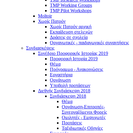
TMP Working Groups
TMP Pilot Workshops
Moltoir
Χωρίς Πατρόν
Χωρίς Πατρόν αρχική
Εκπαίδευση στελεχών
Δράσεις σε σχολεία
Οργανωτικές - παιδαγωγικές συναντήσεις
Συνδιασκέψεις
Συνέδριο Προφορικής Ιστορίας 2019
Προφορική Ιστορία 2019
Θέμα
Πρόγραμμα - Ανακοινώσεις
Εργαστήρια
Οργάνωση
Υποβολή προτάσεων
Διεθνής Συνδιάσκεψη 2018
Συνδιάσκεψη 2018
Θέμα
Οργάνωση-Επιτροπές-
Συνεργαζόμενοι Φορείς
Ομιλητές - Εμψυχωτές
Προτάσεις
Ταξιδιωτικές Οδηγίες