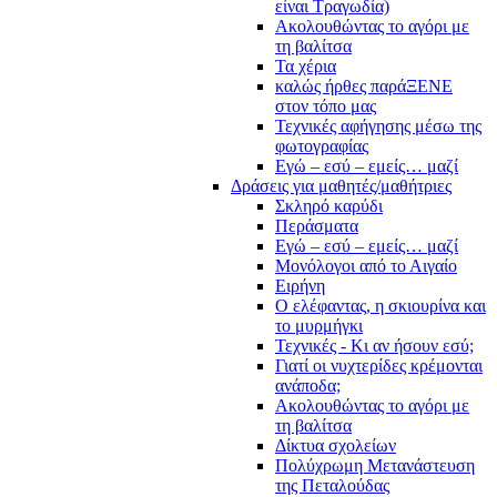
είναι Τραγωδία)
Ακολουθώντας το αγόρι με
τη βαλίτσα
Τα χέρια
καλώς ήρθες παράΞΕΝΕ
στον τόπο μας
Τεχνικές αφήγησης μέσω της
φωτογραφίας
Εγώ – εσύ – εμείς… μαζί
Δράσεις για μαθητές/μαθήτριες
Σκληρό καρύδι
Περάσματα
Εγώ – εσύ – εμείς… μαζί
Μονόλογοι από το Αιγαίο
Ειρήνη
Ο ελέφαντας, η σκιουρίνα και
το μυρμήγκι
Τεχνικές - Κι αν ήσουν εσύ;
Γιατί οι νυχτερίδες κρέμονται
ανάποδα;
Ακολουθώντας το αγόρι με
τη βαλίτσα
Δίκτυα σχολείων
Πολύχρωμη Μετανάστευση
της Πεταλούδας