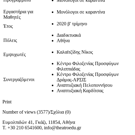
Μονόλογοι σε καραντίνα
Εργαστήρια για
Μονόλογοι σε καραντίνα
Μαθητές
2020 β' τρίμηνο
Έτος
Διαδικτυακά
Πόλεις
Αθήνα
Καλαϊτζίδης Νίκος
Εμψυχωτές
Κέντρο Φιλοξενίας Προσφύγων
Φιλιππιάδας
Κέντρο Φιλοξενίας Προσφύγων
Συνεργαζόμενοι
Δράμας-ΑΡΣΙΣ
Αναπτυξιακή Πελοποννήσου
Αναπτυξιακή Καρδίτσας
Print
Number of views (3577)
/
Σχόλια (0)
Ευμολπιδών 41, Γκάζι, 11854, Αθήνα
T. +30 210 6541600, info@theatroedu.gr