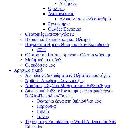
Δρώμενα
Ομιλητές
Ανακοινώσεις
Ανακοινώσεις ανά συνεδρία
Εργαστήρια
Ομάδες Εργασίας
Θεατρικές Κατασκηνώσεις
Περιοδικό Εκπαίδευση και Θέατρο
Παγκόσμια Ημέρα Θεάτρου στην Εκπαίδευση
2025
Θέατρο του Καταπιεσμένου - Θέατρο Φόρουμ
Μαθητικά φεστιβάλ
Οι εκδόσεις μας
Χρήσιμο Υλικό
Ανθρώπινα δικαιώματα & Θέματα προσφύγων
Άρθρα - Απόψεις - Συνεντεύξεις
Ασκήσεις - Σχέδια Μαθημάτων - Βιβλία-Έργα
Δανειστική Βιβλιο/Ταινιοθήκη - Θεατρικά έργα-
Βιβλία-Περιοδικά-Ταινίες
Θεατρικά έργα στη βιβλιοθήκη μας
Περιοδικά
Βιβλία
Ταινίες
Τέχνες στην Εκπαίδευση / World Allience for Arts
Education