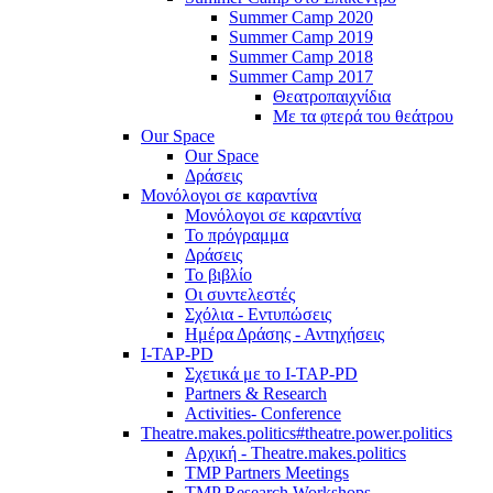
Summer Camp 2020
Summer Camp 2019
Summer Camp 2018
Summer Camp 2017
Θεατροπαιχνίδια
Με τα φτερά του θεάτρου
Our Space
Our Space
Δράσεις
Μονόλογοι σε καραντίνα
Μονόλογοι σε καραντίνα
Το πρόγραμμα
Δράσεις
Το βιβλίο
Οι συντελεστές
Σχόλια - Εντυπώσεις
Ημέρα Δράσης - Αντηχήσεις
I-TAP-PD
Σχετικά με το I-TAP-PD
Partners & Research
Activities- Conference
Theatre.makes.politics#theatre.power.politics
Αρχική - Theatre.makes.politics
TMP Partners Meetings
TMP Research Workshops