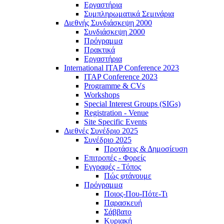
Εργαστήρια
Συμπληρωματικά Σεμινάρια
Διεθνής Συνδιάσκεψη 2000
Συνδιάσκεψη 2000
Πρόγραμμα
Πρακτικά
Εργαστήρια
International ITAP Conference 2023
ITAP Conference 2023
Programme & CVs
Workshops
Special Interest Groups (SIGs)
Registration - Venue
Site Specific Events
Διεθνές Συνέδριο 2025
Συνέδριο 2025
Προτάσεις & Δημοσίευση
Επιτροπές - Φορείς
Εγγραφές - Τόπος
Πώς φτάνουμε
Πρόγραμμα
Ποιος-Που-Πότε-Τι
Παρασκευή
Σάββατο
Κυριακή