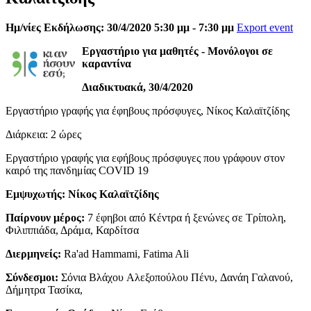
Ημ/νίες Εκδήλωσης: 30/4/2020 5:30 μμ - 7:30 μμ
Export event
Eργαστήριο για μαθητές - Μονόλογοι σε
καραντίνα
Διαδικτυακά, 30/4/2020
Εργαστήριο γραφής για έφηβους πρόσφυγες, Νίκος Καλαϊτζίδης
Διάρκεια: 2 ώρες
Εργαστήριο γραφής για εφήβους πρόσφυγες που γράφουν στον
καιρό της πανδημίας COVID 19
Εμψυχωτής: Νίκος Καλαϊτζίδης
Παίρνουν μέρος:
7 έφηβοι από Κέντρα ή ξενώνες σε Τρίπολη,
Φιλιππιάδα, Δράμα, Καρδίτσα
Διερμηνείς
:
Ra'ad Hammami, Fatima Ali
Σύνδεσμοι:
Σόνια Βλάχου Αλεξοπούλου Πένυ, Δανάη Γαλανού,
Δήμητρα Τασίκα,