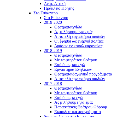
Ανατ. Αττική
Ηράκλειο Κρήτης
Στο Επίκεντρο
Στο Επίκεντρο
2019-2020
Θεατροπαιχνίδια
Ας μιλήσουμε για εμάς
Αυτοτελή εργαστήρια παιδιών
Οι έφηβοι ως ενεργοί πολίτες
Δράσεις εν καιρώ καραντίνας
2018-2019
Θεατροπαιχνίδια
Με τα φτερά του θεάτρου
Εσύ όπως και εγώ
Εργαστήρια Ενηλίκων
Θεατροπαιδαγωγικά προγράμματα
Αυτοτελή εργαστήρια παιδιών
2017-2018
Θεατροπαιχνίδια
Με τα φτερά του θεάτρου
Εσύ όπως κι εγώ
Ας μιλήσουμε για εμάς
Παραστάσεις Θεάτρου Φόρουμ
Εκπαιδευτικά προγράμματα
Summer Camp στο Επίκεντρο