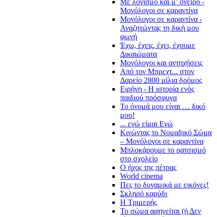
Με λογισμό και μ’ όνειρο -
Μονόλογοι σε καραντίνα
Μονόλογοι σε καραντίνα -
Αναζητώντας τη δική μου
φωνή
Έχω, έχεις, έχει, έχουμε
Δικαιώματα
Μονόλογοι και αντηχήσεις
Από τον Μπρεχτ... στον
Δαρείο 2800 μίλια δρόμος
Ειρήνη - Η ιστορία ενός
παιδιού πρόσφυγα
Το όνομά μου είναι … δικό
μου!
... εγώ είμαι Εγώ
Κινώντας το Νομαδικό Σώμα
– Μονόλογοι σε καραντίνα
Μπλοκάρουμε το ρατσισμό
στο σχολείο
Ο ήχος της πέτρας
World cinema
Πες το δυναμικά με εικόνες!
Σκληρό καρύδι
Η Τριμερής
Το σώμα αφηγείται (ή Δεν