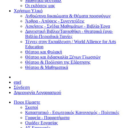
Μαθητικά φεστιβάλ
Οι εκδόσεις μας
Χρήσιμο Υλικό
Ανθρώπινα δικαιώματα & Θέματα προσφύγων
Άρθρα - Απόψεις - Συνεντεύξεις
Ασκήσεις - Σχέδια Μαθημάτων - Βιβλία-Έργα
Δανειστική Βιβλιο/Ταινιοθήκη - Θεατρικά έργα-
Βιβλία-Περιοδικά-Ταινίες
Τέχνες στην Εκπαίδευση / World Allience for Arts
Education
Θέατρο και Φυλακή
Θέατρο και διδασκαλία Ξένων Γλωσσών
Θέατρο & Πρόληψη της Εξάρτησης
Θέατρο & Μαθηματικά
en
el
Σύνδεση
Δημιουργία Λογαριασμού
Ποιοι Είμαστε
Σκοποί
Καταστατικό - Εσωτερικός Κανονισμός - Πολιτικές
Γραφεία - Παραρτήματα
Ομάδες Εργασίας
ΔΣ Επιτροπές