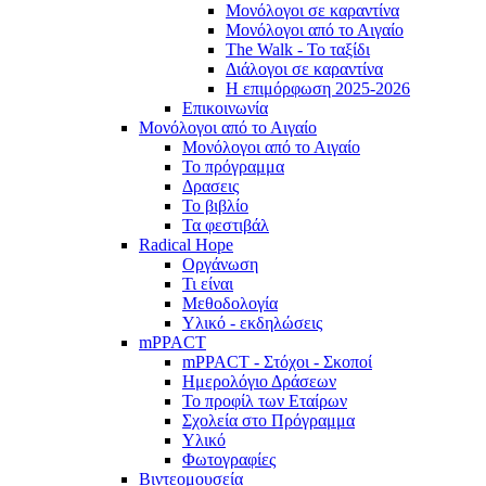
Μονόλογοι σε καραντίνα
Μονόλογοι από το Αιγαίο
The Walk - Το ταξίδι
Διάλογοι σε καραντίνα
Η επιμόρφωση 2025-2026
Επικοινωνία
Μονόλογοι από το Αιγαίο
Μονόλογοι από το Αιγαίο
Το πρόγραμμα
Δρασεις
Το βιβλίο
Τα φεστιβάλ
Radical Hope
Οργάνωση
Τι είναι
Μεθοδολογία
Υλικό - εκδηλώσεις
mPPACT
mPPACT - Στόχοι - Σκοποί
Ημερολόγιο Δράσεων
Το προφίλ των Εταίρων
Σχολεία στο Πρόγραμμα
Υλικό
Φωτογραφίες
Βιντεομουσεία