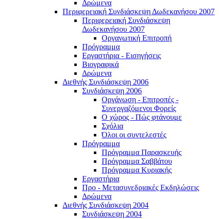
Δρώμενα
Περιφερειακή Συνδιάσκεψη Δωδεκανήσου 2007
Περιφερειακή Συνδιάσκεψη
Δωδεκανήσου 2007
Οργανωτική Επιτροπή
Πρόγραμμα
Εργαστήρια - Εισηγήσεις
Βιογραφικά
Δρώμενα
Διεθνής Συνδιάσκεψη 2006
Συνδιάσκεψη 2006
Οργάνωση - Επιτροπές -
Συνεργαζόμενοι Φορείς
Ο χώρος - Πώς φτάνουμε
Σχόλια
Όλοι οι συντελεστές
Πρόγραμμα
Πρόγραμμα Παρασκευής
Πρόγραμμα Σαββάτου
Πρόγραμμα Κυριακής
Εργαστήρια
Προ - Μετασυνεδριακές Εκδηλώσεις
Δρώμενα
Διεθνής Συνδιάσκεψη 2004
Συνδιάσκεψη 2004