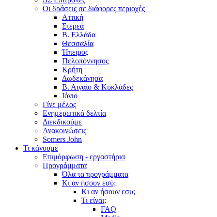
Οι δράσεις σε διάφορες περιοχές
Αττική
Στερεά
Β. Ελλάδα
Θεσσαλία
Ήπειρος
Πελοπόννησος
Κρήτη
Δωδεκάνησα
Β. Αιγαίο & Κυκλάδες
Ιόνιο
Γίνε μέλος
Ενημερωτικά δελτία
Διεκδικούμε
Ανακοινώσεις
Somers John
Τι κάνουμε
Επιμόρφωση - εργαστήρια
Προγράμματα
Όλα τα προγράμματα
Κι αν ήσουν εσύ;
Κι αν ήσουν εσυ;
Τι είναι;
FAQ