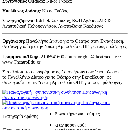
Συντονισμός Ομάδας:
Νίκος Γκόβας
Υπεύθυνος δράσης
: Νίκος Γκόβας
Συνεργαζόμενοι
: ΚΦΠ Φιλιππιάδας, ΚΦΠ Δράμας-ΑΡΣΙΣ,
Αναπτυξιακή Πελοποννήσου, Αναπτυξιακή Καρδίτσας
Οργάνωση
: Πανελλήνιο Δίκτυο για το Θέατρο στην Εκπαίδευση,
σε συνεργασία με την Ύπατη Αρμοστεία ΟΗΕ για τους πρόσφυγες.
Γραμματεία/Πληρ.
2106541600 / humanrights@theatroedu.gr /
www.TheatroEdu.gr
Στο πλαίσιο του προγράμματος "κι αν ήσουν εσύ;" που υλοποιεί
το Πανελλήνιο Δίκτυο για το Θέατρο στην Εκπαίδευση, σε
συνεργασία με την Ύπατη Αρμοστεία ΟΗΕ για τους πρόσφυγες.
Παιδαγωγική -
συντονιστική συνάντηση
Παιδαγωγική -
συντονιστική συνάντηση
Εργαστήρια για μαθητές
Κατηγορία Δράσης
κι αν ήσουν εσύ;
Προγράμματα