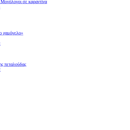
 Μονόλογοι σε καραντίνα
υ
το χαμόγελο»
ς
ης πεταλούδας
!