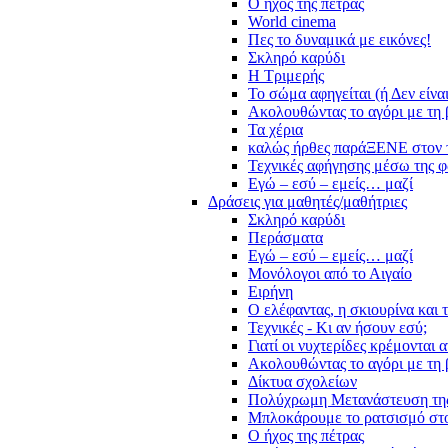
Ο ήχος της πέτρας
World cinema
Πες το δυναμικά με εικόνες!
Σκληρό καρύδι
Η Τριμερής
Το σώμα αφηγείται (ή Δεν είνα
Ακολουθώντας το αγόρι με τη 
Τα χέρια
καλώς ήρθες παράΞΕΝΕ στον 
Τεχνικές αφήγησης μέσω της 
Εγώ – εσύ – εμείς… μαζί
Δράσεις για μαθητές/μαθήτριες
Σκληρό καρύδι
Περάσματα
Εγώ – εσύ – εμείς… μαζί
Μονόλογοι από το Αιγαίο
Ειρήνη
Ο ελέφαντας, η σκιουρίνα και 
Τεχνικές - Κι αν ήσουν εσύ;
Γιατί οι νυχτερίδες κρέμονται 
Ακολουθώντας το αγόρι με τη 
Δίκτυα σχολείων
Πολύχρωμη Μετανάστευση τη
Μπλοκάρουμε το ρατσισμό στο
Ο ήχος της πέτρας