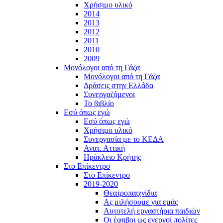
Χρήσιμο υλικό
2014
2013
2012
2011
2010
2009
Μονόλογοι από τη Γάζα
Μονόλογοι από τη Γάζα
Δράσεις στην Ελλάδα
Συνεργαζόμενοι
To βιβλίο
Εσύ όπως εγώ
Εσύ όπως εγώ
Χρήσιμο υλικό
Συνεργασία με το ΚΕΔΑ
Ανατ. Αττική
Ηράκλειο Κρήτης
Στο Επίκεντρο
Στο Επίκεντρο
2019-2020
Θεατροπαιχνίδια
Ας μιλήσουμε για εμάς
Αυτοτελή εργαστήρια παιδιών
Οι έφηβοι ως ενεργοί πολίτες