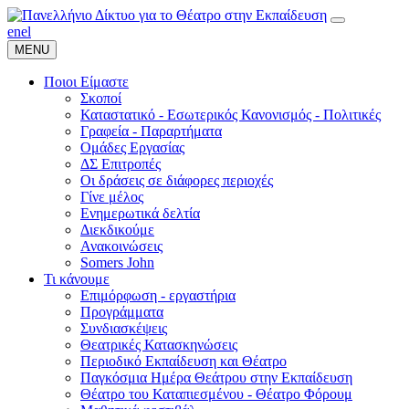
en
el
MENU
Ποιοι Είμαστε
Σκοποί
Καταστατικό - Εσωτερικός Κανονισμός - Πολιτικές
Γραφεία - Παραρτήματα
Ομάδες Εργασίας
ΔΣ Επιτροπές
Οι δράσεις σε διάφορες περιοχές
Γίνε μέλος
Ενημερωτικά δελτία
Διεκδικούμε
Ανακοινώσεις
Somers John
Τι κάνουμε
Επιμόρφωση - εργαστήρια
Προγράμματα
Συνδιασκέψεις
Θεατρικές Κατασκηνώσεις
Περιοδικό Εκπαίδευση και Θέατρο
Παγκόσμια Ημέρα Θεάτρου στην Εκπαίδευση
Θέατρο του Καταπιεσμένου - Θέατρο Φόρουμ