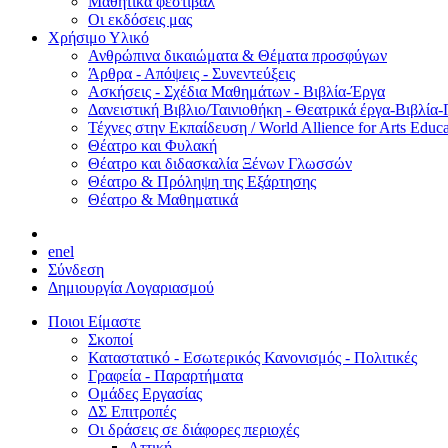
Μαθητικά φεστιβάλ
Οι εκδόσεις μας
Χρήσιμο Υλικό
Ανθρώπινα δικαιώματα & Θέματα προσφύγων
Άρθρα - Απόψεις - Συνεντεύξεις
Ασκήσεις - Σχέδια Μαθημάτων - Βιβλία-Έργα
Δανειστική Βιβλιο/Ταινιοθήκη - Θεατρικά έργα-Βιβλία-
Τέχνες στην Εκπαίδευση / World Allience for Arts Educa
Θέατρο και Φυλακή
Θέατρο και διδασκαλία Ξένων Γλωσσών
Θέατρο & Πρόληψη της Εξάρτησης
Θέατρο & Μαθηματικά
en
el
Σύνδεση
Δημιουργία Λογαριασμού
Ποιοι Είμαστε
Σκοποί
Καταστατικό - Εσωτερικός Κανονισμός - Πολιτικές
Γραφεία - Παραρτήματα
Ομάδες Εργασίας
ΔΣ Επιτροπές
Οι δράσεις σε διάφορες περιοχές
Αττική