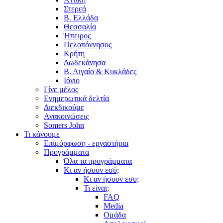
Στερεά
Β. Ελλάδα
Θεσσαλία
Ήπειρος
Πελοπόννησος
Κρήτη
Δωδεκάνησα
Β. Αιγαίο & Κυκλάδες
Ιόνιο
Γίνε μέλος
Ενημερωτικά δελτία
Διεκδικούμε
Ανακοινώσεις
Somers John
Τι κάνουμε
Επιμόρφωση - εργαστήρια
Προγράμματα
Όλα τα προγράμματα
Κι αν ήσουν εσύ;
Κι αν ήσουν εσυ;
Τι είναι;
FAQ
Media
Ομάδα