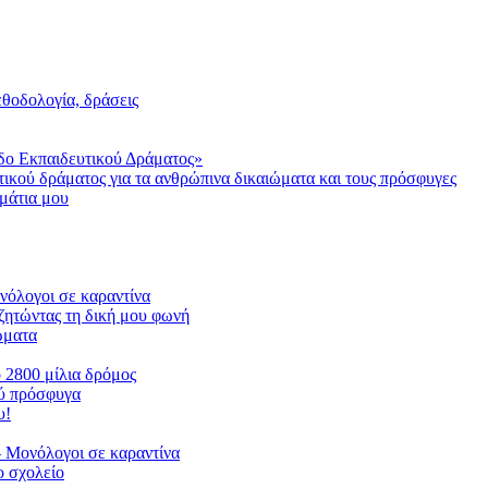
μεθοδολογία, δράσεις
δο Εκπαιδευτικού Δράματος»
τικού δράματος για τα ανθρώπινα δικαιώματα και τους πρόσφυγες
μάτια μου
ονόλογοι σε καραντίνα
ζητώντας τη δική μου φωνή
ιώματα
ο 2800 μίλια δρόμος
ού πρόσφυγα
υ!
 Μονόλογοι σε καραντίνα
 σχολείο