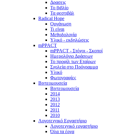
Δρασεις
Το βιβλίο
Τα φεστιβάλ
Radical Hope
Οργάνωση
Τι είναι
Μεθοδολογία
Υλικό - εκδηλώσεις
mPPACT
mPPACT - Στόχοι - Σκοποί
Ημερολόγιο Δράσεων
Το προφίλ των Εταίρων
Σχολεία στο Πρόγραμμα
Υλικό
Φωτογραφίες
Βιντεομουσεία
Βιντεομουσεία
2014
2013
2012
2011
2010
Λογοτεχνικό Εργαστήριο
Λογοτεχνικό εργαστήριο
Όλα τα έργα