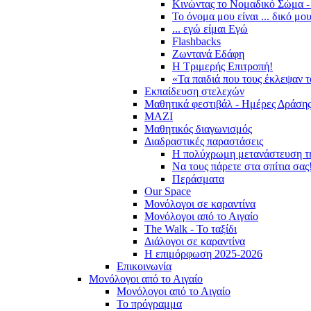
Κινώντας το Νομαδικό Σώμα -
Το όνομα μου είναι ... δικό μο
... εγώ είμαι Εγώ
Flashbacks
Ζωντανά Εδάφη
Η Τριμερής Επιτροπή!
«Τα παιδιά που τους έκλεψαν 
Εκπαίδευση στελεχών
Μαθητικά φεστιβάλ - Ημέρες Δράση
ΜΑΖΙ
Μαθητικός διαγωνισμός
Διαδραστικές παραστάσεις
Η πολύχρωμη μετανάστευση τ
Να τους πάρετε στα σπίτια σας
Περάσματα
Our Space
Μονόλογοι σε καραντίνα
Μονόλογοι από το Αιγαίο
The Walk - Το ταξίδι
Διάλογοι σε καραντίνα
Η επιμόρφωση 2025-2026
Επικοινωνία
Μονόλογοι από το Αιγαίο
Μονόλογοι από το Αιγαίο
Το πρόγραμμα