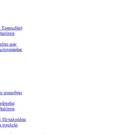
ι Τραγωδία)
βαλίτσα
τόπο μας
φωτογραφίας
το μυρμήγκι
ανάποδα;
βαλίτσα
ς Πεταλούδας
 σχολείο