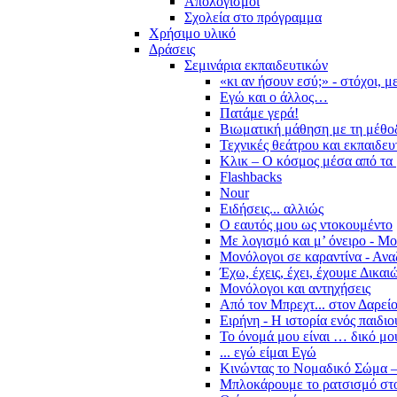
Απολογισμοί
Σχολεία στο πρόγραμμα
Χρήσιμο υλικό
Δράσεις
Σεμινάρια εκπαιδευτικών
«κι αν ήσουν εσύ;» - στόχοι, 
Εγώ και ο άλλος…
Πατάμε γερά!
Βιωματική μάθηση με τη μέθο
Τεχνικές θεάτρου και εκπαιδευ
Κλικ – Ο κόσμος μέσα από τα 
Flashbacks
Nour
Ειδήσεις... αλλιώς
Ο εαυτός μου ως ντοκουμέντο
Με λογισμό και μ’ όνειρο - Μ
Μονόλογοι σε καραντίνα - Ανα
Έχω, έχεις, έχει, έχουμε Δικα
Μονόλογοι και αντηχήσεις
Από τον Μπρεχτ... στον Δαρεί
Ειρήνη - Η ιστορία ενός παιδι
Το όνομά μου είναι … δικό μο
... εγώ είμαι Εγώ
Κινώντας το Νομαδικό Σώμα –
Μπλοκάρουμε το ρατσισμό στο