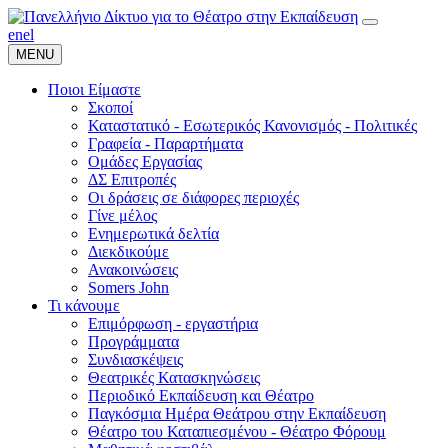
en
el
MENU
Ποιοι Είμαστε
Σκοποί
Καταστατικό - Εσωτερικός Κανονισμός - Πολιτικές
Γραφεία - Παραρτήματα
Ομάδες Εργασίας
ΔΣ Επιτροπές
Οι δράσεις σε διάφορες περιοχές
Γίνε μέλος
Ενημερωτικά δελτία
Διεκδικούμε
Ανακοινώσεις
Somers John
Τι κάνουμε
Επιμόρφωση - εργαστήρια
Προγράμματα
Συνδιασκέψεις
Θεατρικές Κατασκηνώσεις
Περιοδικό Εκπαίδευση και Θέατρο
Παγκόσμια Ημέρα Θεάτρου στην Εκπαίδευση
Θέατρο του Καταπιεσμένου - Θέατρο Φόρουμ