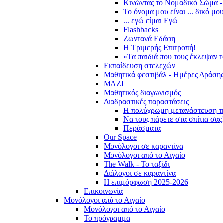
Κινώντας το Νομαδικό Σώμα -
Το όνομα μου είναι ... δικό μο
... εγώ είμαι Εγώ
Flashbacks
Ζωντανά Εδάφη
Η Τριμερής Επιτροπή!
«Τα παιδιά που τους έκλεψαν 
Εκπαίδευση στελεχών
Μαθητικά φεστιβάλ - Ημέρες Δράση
ΜΑΖΙ
Μαθητικός διαγωνισμός
Διαδραστικές παραστάσεις
Η πολύχρωμη μετανάστευση τ
Να τους πάρετε στα σπίτια σας
Περάσματα
Our Space
Μονόλογοι σε καραντίνα
Μονόλογοι από το Αιγαίο
The Walk - Το ταξίδι
Διάλογοι σε καραντίνα
Η επιμόρφωση 2025-2026
Επικοινωνία
Μονόλογοι από το Αιγαίο
Μονόλογοι από το Αιγαίο
Το πρόγραμμα