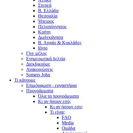
Στερεά
Β. Ελλάδα
Θεσσαλία
Ήπειρος
Πελοπόννησος
Κρήτη
Δωδεκάνησα
Β. Αιγαίο & Κυκλάδες
Ιόνιο
Γίνε μέλος
Ενημερωτικά δελτία
Διεκδικούμε
Ανακοινώσεις
Somers John
Τι κάνουμε
Επιμόρφωση - εργαστήρια
Προγράμματα
Όλα τα προγράμματα
Κι αν ήσουν εσύ;
Κι αν ήσουν εσυ;
Τι είναι;
FAQ
Media
Ομάδα