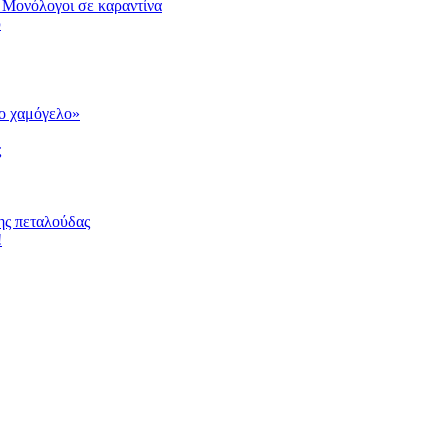
 Μονόλογοι σε καραντίνα
υ
το χαμόγελο»
ς
ης πεταλούδας
!