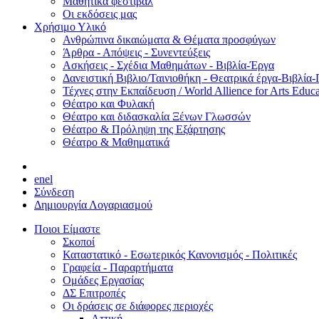
Μαθητικά φεστιβάλ
Οι εκδόσεις μας
Χρήσιμο Υλικό
Ανθρώπινα δικαιώματα & Θέματα προσφύγων
Άρθρα - Απόψεις - Συνεντεύξεις
Ασκήσεις - Σχέδια Μαθημάτων - Βιβλία-Έργα
Δανειστική Βιβλιο/Ταινιοθήκη - Θεατρικά έργα-Βιβλία-
Τέχνες στην Εκπαίδευση / World Allience for Arts Educa
Θέατρο και Φυλακή
Θέατρο και διδασκαλία Ξένων Γλωσσών
Θέατρο & Πρόληψη της Εξάρτησης
Θέατρο & Μαθηματικά
en
el
Σύνδεση
Δημιουργία Λογαριασμού
Ποιοι Είμαστε
Σκοποί
Καταστατικό - Εσωτερικός Κανονισμός - Πολιτικές
Γραφεία - Παραρτήματα
Ομάδες Εργασίας
ΔΣ Επιτροπές
Οι δράσεις σε διάφορες περιοχές
Αττική