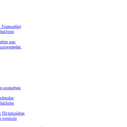
ι Τραγωδία)
βαλίτσα
τόπο μας
φωτογραφίας
το μυρμήγκι
ανάποδα;
βαλίτσα
ς Πεταλούδας
 σχολείο