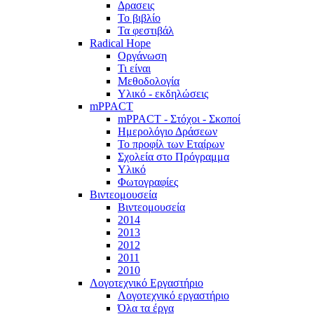
Δρασεις
Το βιβλίο
Τα φεστιβάλ
Radical Hope
Οργάνωση
Τι είναι
Μεθοδολογία
Υλικό - εκδηλώσεις
mPPACT
mPPACT - Στόχοι - Σκοποί
Ημερολόγιο Δράσεων
Το προφίλ των Εταίρων
Σχολεία στο Πρόγραμμα
Υλικό
Φωτογραφίες
Βιντεομουσεία
Βιντεομουσεία
2014
2013
2012
2011
2010
Λογοτεχνικό Εργαστήριο
Λογοτεχνικό εργαστήριο
Όλα τα έργα