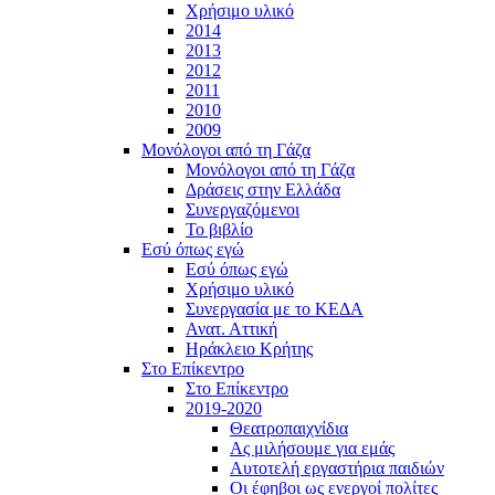
Χρήσιμο υλικό
2014
2013
2012
2011
2010
2009
Μονόλογοι από τη Γάζα
Μονόλογοι από τη Γάζα
Δράσεις στην Ελλάδα
Συνεργαζόμενοι
To βιβλίο
Εσύ όπως εγώ
Εσύ όπως εγώ
Χρήσιμο υλικό
Συνεργασία με το ΚΕΔΑ
Ανατ. Αττική
Ηράκλειο Κρήτης
Στο Επίκεντρο
Στο Επίκεντρο
2019-2020
Θεατροπαιχνίδια
Ας μιλήσουμε για εμάς
Αυτοτελή εργαστήρια παιδιών
Οι έφηβοι ως ενεργοί πολίτες