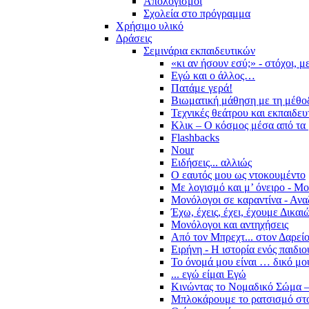
Απολογισμοί
Σχολεία στο πρόγραμμα
Χρήσιμο υλικό
Δράσεις
Σεμινάρια εκπαιδευτικών
«κι αν ήσουν εσύ;» - στόχοι, 
Εγώ και ο άλλος…
Πατάμε γερά!
Βιωματική μάθηση με τη μέθο
Τεχνικές θεάτρου και εκπαιδευ
Κλικ – Ο κόσμος μέσα από τα 
Flashbacks
Nour
Ειδήσεις... αλλιώς
Ο εαυτός μου ως ντοκουμέντο
Με λογισμό και μ’ όνειρο - Μ
Μονόλογοι σε καραντίνα - Ανα
Έχω, έχεις, έχει, έχουμε Δικα
Μονόλογοι και αντηχήσεις
Από τον Μπρεχτ... στον Δαρεί
Ειρήνη - Η ιστορία ενός παιδι
Το όνομά μου είναι … δικό μο
... εγώ είμαι Εγώ
Κινώντας το Νομαδικό Σώμα –
Μπλοκάρουμε το ρατσισμό στο