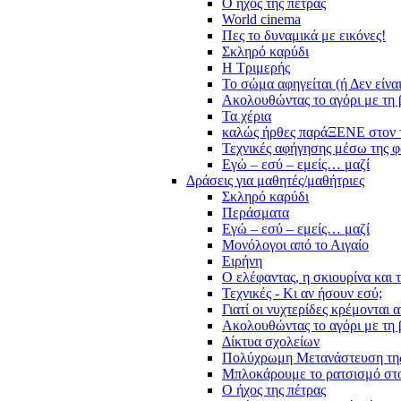
Ο ήχος της πέτρας
World cinema
Πες το δυναμικά με εικόνες!
Σκληρό καρύδι
Η Τριμερής
Το σώμα αφηγείται (ή Δεν είνα
Ακολουθώντας το αγόρι με τη 
Τα χέρια
καλώς ήρθες παράΞΕΝΕ στον 
Τεχνικές αφήγησης μέσω της 
Εγώ – εσύ – εμείς… μαζί
Δράσεις για μαθητές/μαθήτριες
Σκληρό καρύδι
Περάσματα
Εγώ – εσύ – εμείς… μαζί
Μονόλογοι από το Αιγαίο
Ειρήνη
Ο ελέφαντας, η σκιουρίνα και 
Τεχνικές - Κι αν ήσουν εσύ;
Γιατί οι νυχτερίδες κρέμονται 
Ακολουθώντας το αγόρι με τη 
Δίκτυα σχολείων
Πολύχρωμη Μετανάστευση τη
Μπλοκάρουμε το ρατσισμό στο
Ο ήχος της πέτρας