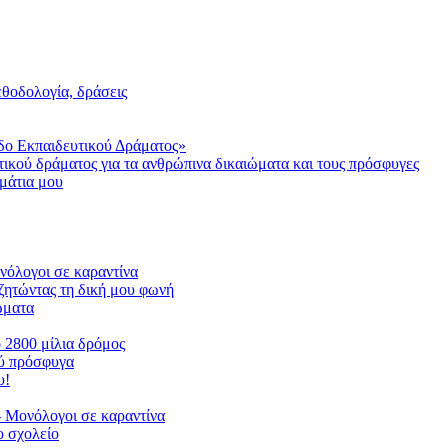
μεθοδολογία, δράσεις
δο Εκπαιδευτικού Δράματος»
τικού δράματος για τα ανθρώπινα δικαιώματα και τους πρόσφυγες
μάτια μου
ονόλογοι σε καραντίνα
ζητώντας τη δική μου φωνή
ιώματα
ο 2800 μίλια δρόμος
ού πρόσφυγα
υ!
 Μονόλογοι σε καραντίνα
 σχολείο