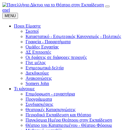
en
el
MENU
Ποιοι Είμαστε
Σκοποί
Καταστατικό - Εσωτερικός Κανονισμός - Πολιτικές
Γραφεία - Παραρτήματα
Ομάδες Εργασίας
ΔΣ Επιτροπές
Οι δράσεις σε διάφορες περιοχές
Γίνε μέλος
Ενημερωτικά δελτία
Διεκδικούμε
Ανακοινώσεις
Somers John
Τι κάνουμε
Επιμόρφωση - εργαστήρια
Προγράμματα
Συνδιασκέψεις
Θεατρικές Κατασκηνώσεις
Περιοδικό Εκπαίδευση και Θέατρο
Παγκόσμια Ημέρα Θεάτρου στην Εκπαίδευση
Θέατρο του Καταπιεσμένου - Θέατρο Φόρουμ