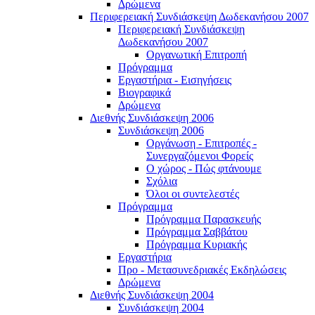
Δρώμενα
Περιφερειακή Συνδιάσκεψη Δωδεκανήσου 2007
Περιφερειακή Συνδιάσκεψη
Δωδεκανήσου 2007
Οργανωτική Επιτροπή
Πρόγραμμα
Εργαστήρια - Εισηγήσεις
Βιογραφικά
Δρώμενα
Διεθνής Συνδιάσκεψη 2006
Συνδιάσκεψη 2006
Οργάνωση - Επιτροπές -
Συνεργαζόμενοι Φορείς
Ο χώρος - Πώς φτάνουμε
Σχόλια
Όλοι οι συντελεστές
Πρόγραμμα
Πρόγραμμα Παρασκευής
Πρόγραμμα Σαββάτου
Πρόγραμμα Κυριακής
Εργαστήρια
Προ - Μετασυνεδριακές Εκδηλώσεις
Δρώμενα
Διεθνής Συνδιάσκεψη 2004
Συνδιάσκεψη 2004