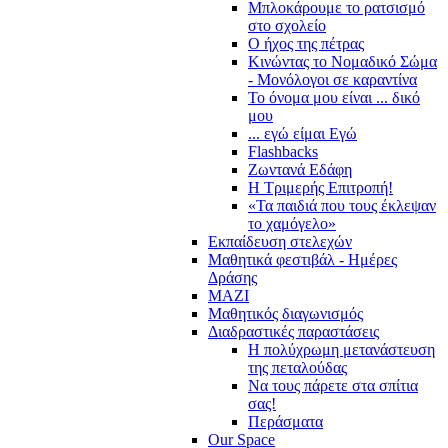
Μπλοκάρουμε το ρατσισμό
στο σχολείο
Ο ήχος της πέτρας
Κινώντας το Νομαδικό Σώμα
- Μονόλογοι σε καραντίνα
Το όνομα μου είναι ... δικό
μου
... εγώ είμαι Εγώ
Flashbacks
Ζωντανά Εδάφη
Η Τριμερής Επιτροπή!
«Τα παιδιά που τους έκλεψαν
το χαμόγελο»
Εκπαίδευση στελεχών
Μαθητικά φεστιβάλ - Ημέρες
Δράσης
ΜΑΖΙ
Μαθητικός διαγωνισμός
Διαδραστικές παραστάσεις
Η πολύχρωμη μετανάστευση
της πεταλούδας
Να τους πάρετε στα σπίτια
σας!
Περάσματα
Our Space