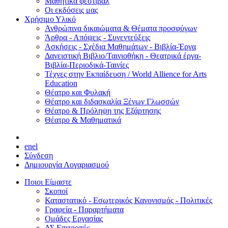
Μαθητικά φεστιβάλ
Οι εκδόσεις μας
Χρήσιμο Υλικό
Ανθρώπινα δικαιώματα & Θέματα προσφύγων
Άρθρα - Απόψεις - Συνεντεύξεις
Ασκήσεις - Σχέδια Μαθημάτων - Βιβλία-Έργα
Δανειστική Βιβλιο/Ταινιοθήκη - Θεατρικά έργα-
Βιβλία-Περιοδικά-Ταινίες
Τέχνες στην Εκπαίδευση / World Allience for Arts
Education
Θέατρο και Φυλακή
Θέατρο και διδασκαλία Ξένων Γλωσσών
Θέατρο & Πρόληψη της Εξάρτησης
Θέατρο & Μαθηματικά
en
el
Σύνδεση
Δημιουργία Λογαριασμού
Ποιοι Είμαστε
Σκοποί
Καταστατικό - Εσωτερικός Κανονισμός - Πολιτικές
Γραφεία - Παραρτήματα
Ομάδες Εργασίας
ΔΣ Επιτροπές