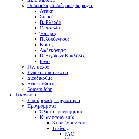
Οι δράσεις σε διάφορες περιοχές
Αττική
Στερεά
Β. Ελλάδα
Θεσσαλία
Ήπειρος
Πελοπόννησος
Κρήτη
Δωδεκάνησα
Β. Αιγαίο & Κυκλάδες
Ιόνιο
Γίνε μέλος
Ενημερωτικά δελτία
Διεκδικούμε
Ανακοινώσεις
Somers John
Τι κάνουμε
Επιμόρφωση - εργαστήρια
Προγράμματα
Όλα τα προγράμματα
Κι αν ήσουν εσύ;
Κι αν ήσουν εσυ;
Τι είναι;
FAQ