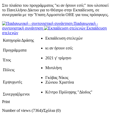
Στο πλαίσιο του προγράμματος "κι αν ήσουν εσύ;" που υλοποιεί
το Πανελλήνιο Δίκτυο για το Θέατρο στην Εκπαίδευση, σε
συνεργασία με την Ύπατη Αρμοστεία ΟΗΕ για τους πρόσφυγες.
Παιδαγωγική -
συντονιστική συνάντηση
Εκπαίδευση
στελεχών
Εκπαίδευση στελεχών
Κατηγορία Δράσης
κι αν ήσουν εσύ;
Προγράμματα
2021 γ' τρίμηνο
Έτος
Μυτιλήνη
Πόλεις
Γκόβας Νίκος
Εμψυχωτές
Ζώνιου Χριστίνα
Κέντρο Πρόληψης "Δίοδος"
Συνεργαζόμενοι
Print
Number of views (7364)
/
Σχόλια (0)