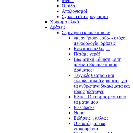
Media
Ομάδα
Απολογισμοί
Σχολεία στο πρόγραμμα
Χρήσιμο υλικό
Δράσεις
Σεμινάρια εκπαιδευτικών
«κι αν ήσουν εσύ;» - στόχοι,
μεθοδολογία, δράσεις
Εγώ και ο άλλος…
Πατάμε γερά!
Βιωματική μάθηση με τη
μέθοδο Εκπαιδευτικού
Δράματος»
Τεχνικές θεάτρου και
εκπαιδευτικού δράματος για
τα ανθρώπινα δικαιώματα και
τους πρόσφυγες
Κλικ – Ο κόσμος μέσα από
τα μάτια μου
Flashbacks
Nour
Ειδήσεις... αλλιώς
Ο εαυτός μου ως
ντοκουμέντο