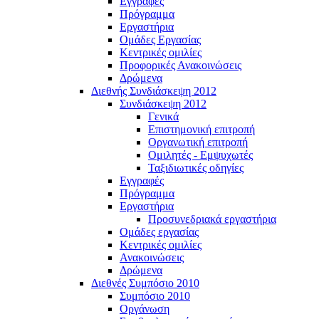
Εγγραφές
Πρόγραμμα
Εργαστήρια
Ομάδες Εργασίας
Κεντρικές ομιλίες
Προφορικές Ανακοινώσεις
Δρώμενα
Διεθνής Συνδιάσκεψη 2012
Συνδιάσκεψη 2012
Γενικά
Επιστημονική επιτροπή
Οργανωτική επιτροπή
Ομιλητές - Εμψυχωτές
Ταξιδιωτικές οδηγίες
Εγγραφές
Πρόγραμμα
Εργαστήρια
Προσυνεδριακά εργαστήρια
Ομάδες εργασίας
Κεντρικές ομιλίες
Ανακοινώσεις
Δρώμενα
Διεθνές Συμπόσιο 2010
Συμπόσιο 2010
Οργάνωση