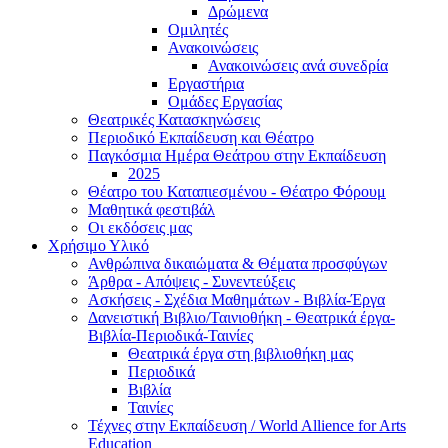
Δρώμενα
Ομιλητές
Ανακοινώσεις
Ανακοινώσεις ανά συνεδρία
Εργαστήρια
Ομάδες Εργασίας
Θεατρικές Κατασκηνώσεις
Περιοδικό Εκπαίδευση και Θέατρο
Παγκόσμια Ημέρα Θεάτρου στην Εκπαίδευση
2025
Θέατρο του Καταπιεσμένου - Θέατρο Φόρουμ
Μαθητικά φεστιβάλ
Οι εκδόσεις μας
Χρήσιμο Υλικό
Ανθρώπινα δικαιώματα & Θέματα προσφύγων
Άρθρα - Απόψεις - Συνεντεύξεις
Ασκήσεις - Σχέδια Μαθημάτων - Βιβλία-Έργα
Δανειστική Βιβλιο/Ταινιοθήκη - Θεατρικά έργα-
Βιβλία-Περιοδικά-Ταινίες
Θεατρικά έργα στη βιβλιοθήκη μας
Περιοδικά
Βιβλία
Ταινίες
Τέχνες στην Εκπαίδευση / World Allience for Arts
Education