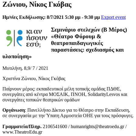
Ζώνιου, Νίκος Γκόβας
Ημ/νίες Εκδήλωσης: 8/7/2021 5:30 μμ - 9:30 μμ
Export event
Σεμινάριο στελεχών (Β Μέρος)
«Θέατρο Φόρουμ &
θεατροπαιδαγωγικές
παραστάσεις: σχεδιασμός και
υλοποίηση»
Μυτιλήνη, 8,9/ 7 / 2021
Χριστίνα Ζώνιου, Νίκος Γκόβας
Παίρνουν μέρος: εκπαιδευτικοί μέλη τοπικής ομάδας ΠΔΘΕ,
συνεργάτες από κέντρα ΜΟΣΑΙΚ, ΠΝΟΗ, SolidarityLesvos και
συνεργάτες τοπικών θεατρικών ομάδων
Οργάνωση
: Πανελλήνιο Δίκτυο για το Θέατρο στην Εκπαίδευση,
σε συνεργασία με την Ύπατη Αρμοστεία ΟΗΕ για τους πρόσφυγες.
Γραμματεία/Πληρ.
2106541600 / humanrights@theatroedu.gr /
www.TheatroEdu.gr