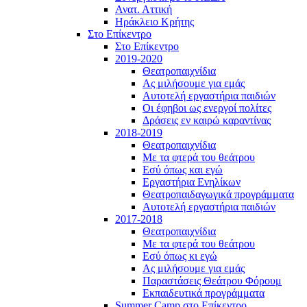
Ανατ. Αττική
Ηράκλειο Κρήτης
Στο Επίκεντρο
Στο Επίκεντρο
2019-2020
Θεατροπαιχνίδια
Ας μιλήσουμε για εμάς
Αυτοτελή εργαστήρια παιδιών
Οι έφηβοι ως ενεργοί πολίτες
Δράσεις εν καιρώ καραντίνας
2018-2019
Θεατροπαιχνίδια
Με τα φτερά του θεάτρου
Εσύ όπως και εγώ
Εργαστήρια Ενηλίκων
Θεατροπαιδαγωγικά προγράμματα
Αυτοτελή εργαστήρια παιδιών
2017-2018
Θεατροπαιχνίδια
Με τα φτερά του θεάτρου
Εσύ όπως κι εγώ
Ας μιλήσουμε για εμάς
Παραστάσεις Θεάτρου Φόρουμ
Εκπαιδευτικά προγράμματα
Summer Camp στο Επίκεντρο