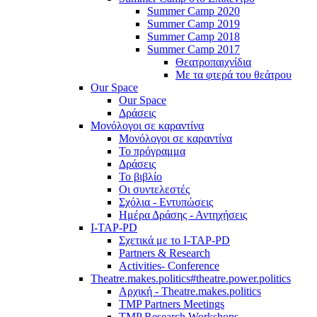
Summer Camp 2020
Summer Camp 2019
Summer Camp 2018
Summer Camp 2017
Θεατροπαιχνίδια
Με τα φτερά του θεάτρου
Our Space
Our Space
Δράσεις
Μονόλογοι σε καραντίνα
Μονόλογοι σε καραντίνα
Το πρόγραμμα
Δράσεις
Το βιβλίο
Οι συντελεστές
Σχόλια - Εντυπώσεις
Ημέρα Δράσης - Αντηχήσεις
I-TAP-PD
Σχετικά με το I-TAP-PD
Partners & Research
Activities- Conference
Theatre.makes.politics#theatre.power.politics
Αρχική - Theatre.makes.politics
TMP Partners Meetings
TMP Research Workshops