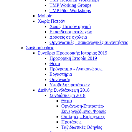
TMP Working Groups
TMP Pilot Workshops
Moltoir
Χωρίς Πατρόν
Χωρίς Πατρόν αρχική
Εκπαίδευση στελεχών
Δράσεις σε σχολεία
Οργανωτικές - παιδαγωγικές συναντήσεις
Συνδιασκέψεις
Συνέδριο Προφορικής Ιστορίας 2019
Προφορική Ιστορία 2019
Θέμα
Πρόγραμμα - Ανακοινώσεις
Εργαστήρια
Οργάνωση
Υποβολή προτάσεων
Διεθνής Συνδιάσκεψη 2018
Συνδιάσκεψη 2018
Θέμα
Οργάνωση-Επιτροπές-
Συνεργαζόμενοι Φορείς
Ομιλητές - Εμψυχωτές
Προτάσεις
Ταξιδιωτικές Οδηγίες