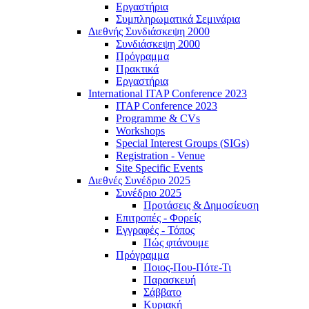
Εργαστήρια
Συμπληρωματικά Σεμινάρια
Διεθνής Συνδιάσκεψη 2000
Συνδιάσκεψη 2000
Πρόγραμμα
Πρακτικά
Εργαστήρια
International ITAP Conference 2023
ITAP Conference 2023
Programme & CVs
Workshops
Special Interest Groups (SIGs)
Registration - Venue
Site Specific Events
Διεθνές Συνέδριο 2025
Συνέδριο 2025
Προτάσεις & Δημοσίευση
Επιτροπές - Φορείς
Εγγραφές - Τόπος
Πώς φτάνουμε
Πρόγραμμα
Ποιος-Που-Πότε-Τι
Παρασκευή
Σάββατο
Κυριακή