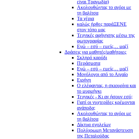
είναι Τραγωδία)
Ακολουθώντας το αγόρι με
τη βαλίτσα
Τα χέρια
καλώς ήρθες παράΞΕΝΕ
στον τόπο μας
Τεχνικές αφήγησης μέσω της
φωτογραφίας
Εγώ – εσύ – εμείς… μαζί
Δράσεις για μαθητές/μαθήτριες
Σκληρό καρύδι
Περάσματα
Εγώ – εσύ – εμείς… μαζί
Μονόλογοι από το Αιγαίο
Ειρήνη
Ο ελέφαντας, η σκιουρίνα και
το μυρμήγκι
Τεχνικές - Κι αν ήσουν εσύ;
Γιατί οι νυχτερίδες κρέμονται
ανάποδα;
Ακολουθώντας το αγόρι με
τη βαλίτσα
Δίκτυα σχολείων
Πολύχρωμη Μετανάστευση
της Πεταλούδας