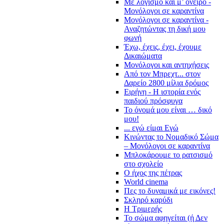
Με λογισμό και μ’ όνειρο -
Μονόλογοι σε καραντίνα
Μονόλογοι σε καραντίνα -
Αναζητώντας τη δική μου
φωνή
Έχω, έχεις, έχει, έχουμε
Δικαιώματα
Μονόλογοι και αντηχήσεις
Από τον Μπρεχτ... στον
Δαρείο 2800 μίλια δρόμος
Ειρήνη - Η ιστορία ενός
παιδιού πρόσφυγα
Το όνομά μου είναι … δικό
μου!
... εγώ είμαι Εγώ
Κινώντας το Νομαδικό Σώμα
– Μονόλογοι σε καραντίνα
Μπλοκάρουμε το ρατσισμό
στο σχολείο
Ο ήχος της πέτρας
World cinema
Πες το δυναμικά με εικόνες!
Σκληρό καρύδι
Η Τριμερής
Το σώμα αφηγείται (ή Δεν