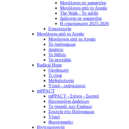
Μονόλογοι σε καραντίνα
Μονόλογοι από το Αιγαίο
The Walk - Το ταξίδι
Διάλογοι σε καραντίνα
Η επιμόρφωση 2025-2026
Επικοινωνία
Μονόλογοι από το Αιγαίο
Μονόλογοι από το Αιγαίο
Το πρόγραμμα
Δρασεις
Το βιβλίο
Τα φεστιβάλ
Radical Hope
Οργάνωση
Τι είναι
Μεθοδολογία
Υλικό - εκδηλώσεις
mPPACT
mPPACT - Στόχοι - Σκοποί
Ημερολόγιο Δράσεων
Το προφίλ των Εταίρων
Σχολεία στο Πρόγραμμα
Υλικό
Φωτογραφίες
Βιντεομουσεία