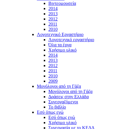
Βιντεομουσεία
2014
2013
2012
2011
2010
Λογοτεχνικό Εργαστήριο
Λογοτεχνικό εργαστήριο
Όλα τα έργα
Χρήσιμο υλικό
2014
2013
2012
2011
2010
2009
Μονόλογοι από τη Γάζα
Μονόλογοι από τη Γάζα
Δράσεις στην Ελλάδα
Συνεργαζόμενοι
To βιβλίο
Εσύ όπως εγώ
Εσύ όπως εγώ
Χρήσιμο υλικό
Συνεργασία με το ΚΕΔΑ