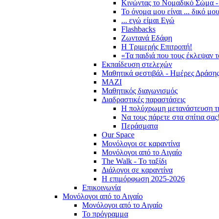
Κινώντας το Νομαδικό Σώμα -
Το όνομα μου είναι ... δικό μο
... εγώ είμαι Εγώ
Flashbacks
Ζωντανά Εδάφη
Η Τριμερής Επιτροπή!
«Τα παιδιά που τους έκλεψαν 
Εκπαίδευση στελεχών
Μαθητικά φεστιβάλ - Ημέρες Δράση
ΜΑΖΙ
Μαθητικός διαγωνισμός
Διαδραστικές παραστάσεις
Η πολύχρωμη μετανάστευση τ
Να τους πάρετε στα σπίτια σας
Περάσματα
Our Space
Μονόλογοι σε καραντίνα
Μονόλογοι από το Αιγαίο
The Walk - Το ταξίδι
Διάλογοι σε καραντίνα
Η επιμόρφωση 2025-2026
Επικοινωνία
Μονόλογοι από το Αιγαίο
Μονόλογοι από το Αιγαίο
Το πρόγραμμα