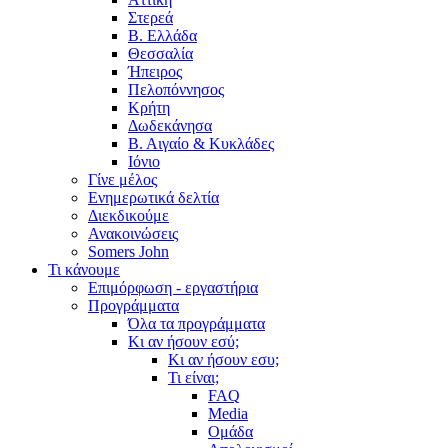
Στερεά
Β. Ελλάδα
Θεσσαλία
Ήπειρος
Πελοπόννησος
Κρήτη
Δωδεκάνησα
Β. Αιγαίο & Κυκλάδες
Ιόνιο
Γίνε μέλος
Ενημερωτικά δελτία
Διεκδικούμε
Ανακοινώσεις
Somers John
Τι κάνουμε
Επιμόρφωση - εργαστήρια
Προγράμματα
Όλα τα προγράμματα
Κι αν ήσουν εσύ;
Κι αν ήσουν εσυ;
Τι είναι;
FAQ
Media
Ομάδα