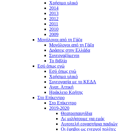
Χρήσιμο υλικό
2014
2013
2012
2011
2010
2009
Μονόλογοι από τη Γάζα
Μονόλογοι από τη Γάζα
Δράσεις στην Ελλάδα
Συνεργαζόμενοι
To βιβλίο
Εσύ όπως εγώ
Εσύ όπως εγώ
Χρήσιμο υλικό
Συνεργασία με το ΚΕΔΑ
Ανατ. Αττική
Ηράκλειο Κρήτης
Στο Επίκεντρο
Στο Επίκεντρο
2019-2020
Θεατροπαιχνίδια
Ας μιλήσουμε για εμάς
Αυτοτελή εργαστήρια παιδιών
Οι έφηβοι ως ενεργοί πολίτες