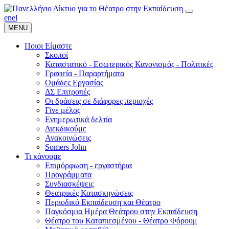
en
el
MENU
Ποιοι Είμαστε
Σκοποί
Καταστατικό - Εσωτερικός Κανονισμός - Πολιτικές
Γραφεία - Παραρτήματα
Ομάδες Εργασίας
ΔΣ Επιτροπές
Οι δράσεις σε διάφορες περιοχές
Γίνε μέλος
Ενημερωτικά δελτία
Διεκδικούμε
Ανακοινώσεις
Somers John
Τι κάνουμε
Επιμόρφωση - εργαστήρια
Προγράμματα
Συνδιασκέψεις
Θεατρικές Κατασκηνώσεις
Περιοδικό Εκπαίδευση και Θέατρο
Παγκόσμια Ημέρα Θεάτρου στην Εκπαίδευση
Θέατρο του Καταπιεσμένου - Θέατρο Φόρουμ