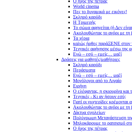
Ο ήχος της πέτρας
World cinema
Πες το δυναμικά με εικόνες!
Σκληρό καρύδι
Η Τριμερής
Το σώμα αφηγείται (ή Δεν είνα
Ακολουθώντας το αγόρι με τη 
Τα χέρια
καλώς ήρθες παράΞΕΝΕ στον 
Τεχνικές αφήγησης μέσω της 
Εγώ – εσύ – εμείς… μαζί
Δράσεις για μαθητές/μαθήτριες
Σκληρό καρύδι
Περάσματα
Εγώ – εσύ – εμείς… μαζί
Μονόλογοι από το Αιγαίο
Ειρήνη
Ο ελέφαντας, η σκιουρίνα και 
Τεχνικές - Κι αν ήσουν εσύ;
Γιατί οι νυχτερίδες κρέμονται 
Ακολουθώντας το αγόρι με τη 
Δίκτυα σχολείων
Πολύχρωμη Μετανάστευση τη
Μπλοκάρουμε το ρατσισμό στο
Ο ήχος της πέτρας