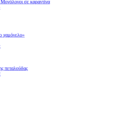
 Μονόλογοι σε καραντίνα
υ
το χαμόγελο»
ς
ης πεταλούδας
!