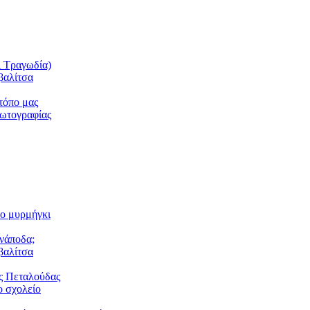
ι Τραγωδία)
βαλίτσα
τόπο μας
φωτογραφίας
το μυρμήγκι
ανάποδα;
βαλίτσα
ς Πεταλούδας
 σχολείο