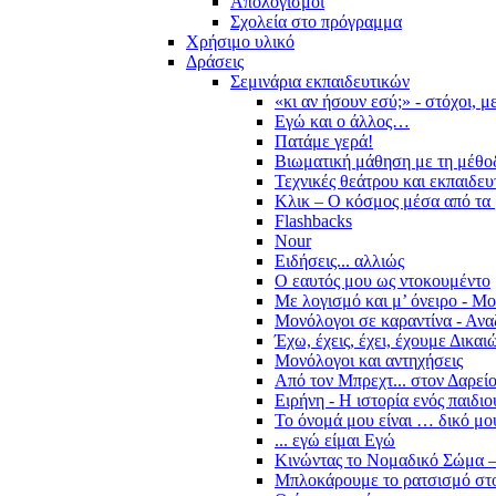
Απολογισμοί
Σχολεία στο πρόγραμμα
Χρήσιμο υλικό
Δράσεις
Σεμινάρια εκπαιδευτικών
«κι αν ήσουν εσύ;» - στόχοι, 
Εγώ και ο άλλος…
Πατάμε γερά!
Βιωματική μάθηση με τη μέθο
Τεχνικές θεάτρου και εκπαιδευ
Κλικ – Ο κόσμος μέσα από τα 
Flashbacks
Nour
Ειδήσεις... αλλιώς
Ο εαυτός μου ως ντοκουμέντο
Με λογισμό και μ’ όνειρο - Μ
Μονόλογοι σε καραντίνα - Ανα
Έχω, έχεις, έχει, έχουμε Δικα
Μονόλογοι και αντηχήσεις
Από τον Μπρεχτ... στον Δαρεί
Ειρήνη - Η ιστορία ενός παιδι
Το όνομά μου είναι … δικό μο
... εγώ είμαι Εγώ
Κινώντας το Νομαδικό Σώμα –
Μπλοκάρουμε το ρατσισμό στο