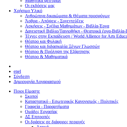
Μαθητικά φεστιβάλ
Οι εκδόσεις μας
Χρήσιμο Υλικό
Ανθρώπινα δικαιώματα & Θέματα προσφύγων
Άρθρα - Απόψεις - Συνεντεύξεις
Ασκήσεις - Σχέδια Μαθημάτων - Βιβλία-Έργα
Δανειστική Βιβλιο/Ταινιοθήκη - Θεατρικά έργα-Βιβλία-
Τέχνες στην Εκπαίδευση / World Allience for Arts Educa
Θέατρο και Φυλακή
Θέατρο και διδασκαλία Ξένων Γλωσσών
Θέατρο & Πρόληψη της Εξάρτησης
Θέατρο & Μαθηματικά
en
el
Σύνδεση
Δημιουργία Λογαριασμού
Ποιοι Είμαστε
Σκοποί
Καταστατικό - Εσωτερικός Κανονισμός - Πολιτικές
Γραφεία - Παραρτήματα
Ομάδες Εργασίας
ΔΣ Επιτροπές
Οι δράσεις σε διάφορες περιοχές
Αττική