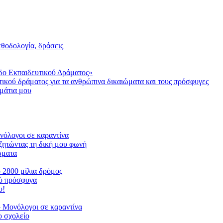
μεθοδολογία, δράσεις
δο Εκπαιδευτικού Δράματος»
τικού δράματος για τα ανθρώπινα δικαιώματα και τους πρόσφυγες
μάτια μου
ονόλογοι σε καραντίνα
ζητώντας τη δική μου φωνή
ιώματα
ο 2800 μίλια δρόμος
ού πρόσφυγα
υ!
 Μονόλογοι σε καραντίνα
 σχολείο