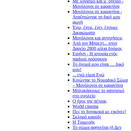
Με λογισμό και μ’ όνειρο -
Μονόλογοι σε καραντίνα
Μονόλογοι σε καραντίνα -
Αναζητώντας τη δική μου
φωνή
Έχω, έχεις, έχει, έχουμε
Δικαιώματα
Μονόλογοι και αντηχήσεις
Από τον Μπρεχτ... στον
Δαρείο 2800 μίλια δρόμος
Ειρήνη - Η ιστορία ενός
παιδιού πρόσφυγα
Το όνομά μου είναι … δικό
μου!
... εγώ είμαι Εγώ
Κινώντας το Νομαδικό Σώμα
– Μονόλογοι σε καραντίνα
Μπλοκάρουμε το ρατσισμό
στο σχολείο
Ο ήχος της πέτρας
World cinema
Πες το δυναμικά με εικόνες!
Σκληρό καρύδι
Η Τριμερής
Το σώμα αφηγείται (ή Δεν