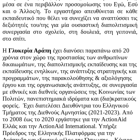
μέσα σε ένα περιβάλλον προσομοίωσης του Εγώ, Εσύ
και ο Άλλος/η. Το εργαστήριο απευθύνεται σε κάθε
εκπαιδευτικό που θέλει να συνεχίζει να αναπτύσσει τις
δεξιότητές του/της για μία ουσιαστική διαπολιτισμική
συνεργασία στο σχολείο, στη δουλειά, στη γειτονιά,
στο σπίτι.
Η
Γλυκερία Αράπη
έχει διανύσει παραπάνω από 20
χρόνια στον χώρο της προστασίας των ανθρωπίνων
δικαιωμάτων, της διαπολιτισμικής εκπαίδευσης και της
εκπαίδευσης ενηλίκων, της ανάπτυξης στρατηγικής και
προγραμμάτων, της παρακολούθησης & αξιολόγησης
έργου και της οργανωσιακής ανάπτυξης, σε συνεργασία
με εθνικές και διεθνείς οργανώσεις της Κοινωνίας των
Πολιτών, πανεπιστημιακά ιδρύματα και (δια)κρατικούς
φορείς. Έχει διατελέσει Διευθύντρια του Ελληνικού
Τμήματος της Διεθνούς Αμνηστίας (2021-2023). Από
το 2008 έως το 2020 εργάστηκε για την ActionAid
Ελλάς και την ActionAid International. Υπήρξε
Πρόεδρος της Ελληνικής Πλατφόρμας για την
Ανάπτυξη και ιδρυτικό μέλος της Ώσμωσης – Κέντρο