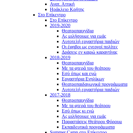
Ανατ. Αττική
Ηράκλειο Κρήτης
Στο Επίκεντρο
Στο Επίκεντρο
2019-2020
Θεατροπαιχνίδια
Ας μιλήσουμε για εμάς
Αυτοτελή εργαστήρια παιδιών
Οι έφηβοι ως ενεργοί πολίτες
Δράσεις εν καιρώ καραντίνας
2018-2019
Θεατροπαιχνίδια
Με τα φτερά του θεάτρου
Εσύ όπως και εγώ
Εργαστήρια Ενηλίκων
Θεατροπαιδαγωγικά προγράμματα
Αυτοτελή εργαστήρια παιδιών
2017-2018
Θεατροπαιχνίδια
Με τα φτερά του θεάτρου
Εσύ όπως κι εγώ
Ας μιλήσουμε για εμάς
Παραστάσεις Θεάτρου Φόρουμ
Εκπαιδευτικά προγράμματα
Summer Camp στο Επίκεντρο