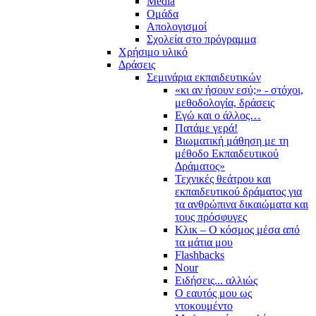
Media
Ομάδα
Απολογισμοί
Σχολεία στο πρόγραμμα
Χρήσιμο υλικό
Δράσεις
Σεμινάρια εκπαιδευτικών
«κι αν ήσουν εσύ;» - στόχοι,
μεθοδολογία, δράσεις
Εγώ και ο άλλος…
Πατάμε γερά!
Βιωματική μάθηση με τη
μέθοδο Εκπαιδευτικού
Δράματος»
Τεχνικές θεάτρου και
εκπαιδευτικού δράματος για
τα ανθρώπινα δικαιώματα και
τους πρόσφυγες
Κλικ – Ο κόσμος μέσα από
τα μάτια μου
Flashbacks
Nour
Ειδήσεις... αλλιώς
Ο εαυτός μου ως
ντοκουμέντο