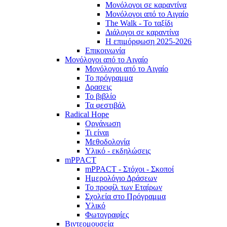
Μονόλογοι σε καραντίνα
Μονόλογοι από το Αιγαίο
The Walk - Το ταξίδι
Διάλογοι σε καραντίνα
Η επιμόρφωση 2025-2026
Επικοινωνία
Μονόλογοι από το Αιγαίο
Μονόλογοι από το Αιγαίο
Το πρόγραμμα
Δρασεις
Το βιβλίο
Τα φεστιβάλ
Radical Hope
Οργάνωση
Τι είναι
Μεθοδολογία
Υλικό - εκδηλώσεις
mPPACT
mPPACT - Στόχοι - Σκοποί
Ημερολόγιο Δράσεων
Το προφίλ των Εταίρων
Σχολεία στο Πρόγραμμα
Υλικό
Φωτογραφίες
Βιντεομουσεία