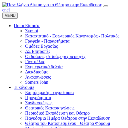
en
el
MENU
Ποιοι Είμαστε
Σκοποί
Καταστατικό - Εσωτερικός Κανονισμός - Πολιτικές
Γραφεία - Παραρτήματα
Ομάδες Εργασίας
ΔΣ Επιτροπές
Οι δράσεις σε διάφορες περιοχές
Γίνε μέλος
Ενημερωτικά δελτία
Διεκδικούμε
Ανακοινώσεις
Somers John
Τι κάνουμε
Επιμόρφωση - εργαστήρια
Προγράμματα
Συνδιασκέψεις
Θεατρικές Κατασκηνώσεις
Περιοδικό Εκπαίδευση και Θέατρο
Παγκόσμια Ημέρα Θεάτρου στην Εκπαίδευση
Θέατρο του Καταπιεσμένου - Θέατρο Φόρουμ