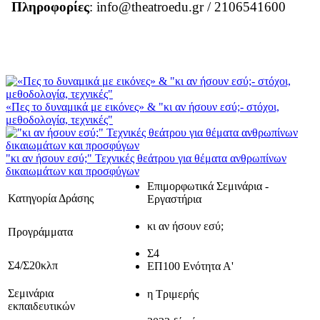
Πληροφορίες
: info@theatroedu.gr / 2106541600
«Πες το δυναμικά με εικόνες» & "κι αν ήσουν εσύ;- στόχοι,
μεθοδολογία, τεχνικές"
"κι αν ήσουν εσύ;" Τεχνικές θεάτρου για θέματα ανθρωπίνων
δικαιωμάτων και προσφύγων
Επιμορφωτικά Σεμινάρια -
Κατηγορία Δράσης
Εργαστήρια
κι αν ήσουν εσύ;
Προγράμματα
Σ4
Σ4/Σ20κλπ
ΕΠ100 Ενότητα Α'
Σεμινάρια
η Τριμερής
εκπαιδευτικών