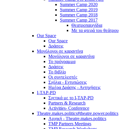
Summer Camp 2020
Summer Camp 2019
Summer Camp 2018
Summer Camp 2017
Θεατροπαιχνίδια
Με τα φτερά του θεάτρου
Our Space
Our Space
Δράσεις
Μονόλογοι σε καραντίνα
Μονόλογοι σε καραντίνα
Το πρόγραμμα
Δράσεις
Το βιβλίο
Οι συντελεστές
Σχόλια - Εντυπώσεις
Ημέρα Δράσης - Αντηχήσεις
I-TAP-PD
Σχετικά με το I-TAP-PD
Partners & Research
Activities- Conference
Theatre.makes.politics#theatre.power.politics
Αρχική - Theatre.makes.politics
TMP Partners Meetings
TMP Research Workshops