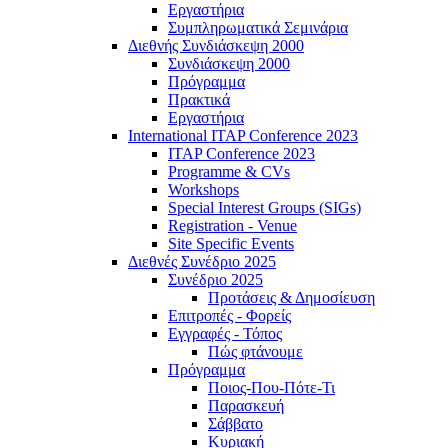
Εργαστήρια
Συμπληρωματικά Σεμινάρια
Διεθνής Συνδιάσκεψη 2000
Συνδιάσκεψη 2000
Πρόγραμμα
Πρακτικά
Εργαστήρια
International ITAP Conference 2023
ITAP Conference 2023
Programme & CVs
Workshops
Special Interest Groups (SIGs)
Registration - Venue
Site Specific Events
Διεθνές Συνέδριο 2025
Συνέδριο 2025
Προτάσεις & Δημοσίευση
Επιτροπές - Φορείς
Εγγραφές - Τόπος
Πώς φτάνουμε
Πρόγραμμα
Ποιος-Που-Πότε-Τι
Παρασκευή
Σάββατο
Κυριακή