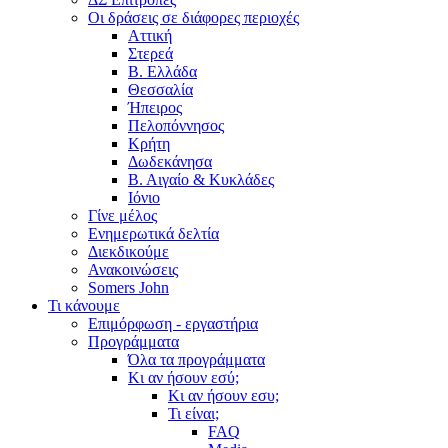
Οι δράσεις σε διάφορες περιοχές
Αττική
Στερεά
Β. Ελλάδα
Θεσσαλία
Ήπειρος
Πελοπόννησος
Κρήτη
Δωδεκάνησα
Β. Αιγαίο & Κυκλάδες
Ιόνιο
Γίνε μέλος
Ενημερωτικά δελτία
Διεκδικούμε
Ανακοινώσεις
Somers John
Τι κάνουμε
Επιμόρφωση - εργαστήρια
Προγράμματα
Όλα τα προγράμματα
Κι αν ήσουν εσύ;
Κι αν ήσουν εσυ;
Τι είναι;
FAQ