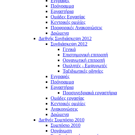
Εγγραφές
Πρόγραμμα
Εργαστήρια
Ομάδες Εργασίας
Κεντρικές ομιλίες
Προφορικές Ανακοινώσεις
Δρώμενα
Διεθνής Συνδιάσκεψη 2012
Συνδιάσκεψη 2012
Γενικά
Επιστημονική επιτροπή
Οργανωτική επιτροπή
Ομιλητές - Εμψυχωτές
Ταξιδιωτικές οδηγίες
Εγγραφές
Πρόγραμμα
Εργαστήρια
Προσυνεδριακά εργαστήρια
Ομάδες εργασίας
Κεντρικές ομιλίες
Ανακοινώσεις
Δρώμενα
Διεθνές Συμπόσιο 2010
Συμπόσιο 2010
Οργάνωση