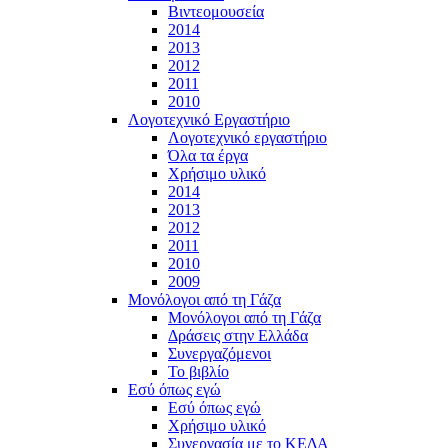
Βιντεομουσεία
2014
2013
2012
2011
2010
Λογοτεχνικό Εργαστήριο
Λογοτεχνικό εργαστήριο
Όλα τα έργα
Χρήσιμο υλικό
2014
2013
2012
2011
2010
2009
Μονόλογοι από τη Γάζα
Μονόλογοι από τη Γάζα
Δράσεις στην Ελλάδα
Συνεργαζόμενοι
To βιβλίο
Εσύ όπως εγώ
Εσύ όπως εγώ
Χρήσιμο υλικό
Συνεργασία με το ΚΕΔΑ