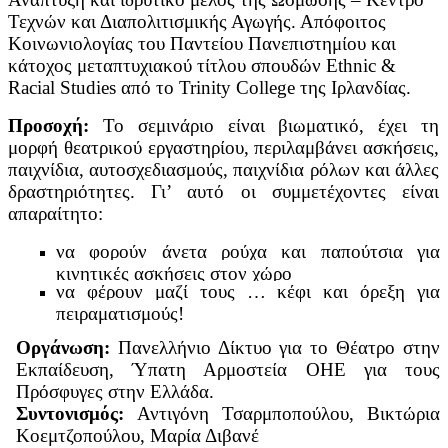
Τεχνών και Διαπολιτισμικής Αγωγής. Απόφοιτος
Κοινωνιολογίας του Παντείου Πανεπιστημίου και
κάτοχος μεταπτυχιακού τίτλου σπουδών Ethnic &
Racial Studies από το Trinity College της Ιρλανδίας.
Προσοχή:
Το σεμινάριο είναι βιωματικό, έχει τη
μορφή θεατρικού εργαστηρίου, περιλαμβάνει ασκήσεις,
παιχνίδια, αυτοσχεδιασμούς, παιχνίδια ρόλων και άλλες
δραστηριότητες. Γι’ αυτό οι συμμετέχοντες είναι
απαραίτητο:
να φορούν άνετα ρούχα και παπούτσια για
κινητικές ασκήσεις στον χώρο
να φέρουν μαζί τους … κέφι και όρεξη για
πειραματισμούς!
Οργάνωση:
Πανελλήνιο Δίκτυο για το Θέατρο στην
Εκπαίδευση, Ύπατη Αρμοστεία ΟΗΕ για τους
Πρόσφυγες στην Ελλάδα.
Συντονισμός:
Αντιγόνη Τσαρμποπούλου, Βικτώρια
Κοεμτζοπούλου, Μαρία Διβανέ