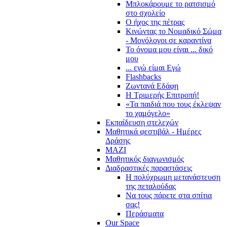
Μπλοκάρουμε το ρατσισμό
στο σχολείο
Ο ήχος της πέτρας
Κινώντας το Νομαδικό Σώμα
- Μονόλογοι σε καραντίνα
Το όνομα μου είναι ... δικό
μου
... εγώ είμαι Εγώ
Flashbacks
Ζωντανά Εδάφη
Η Τριμερής Επιτροπή!
«Τα παιδιά που τους έκλεψαν
το χαμόγελο»
Εκπαίδευση στελεχών
Μαθητικά φεστιβάλ - Ημέρες
Δράσης
ΜΑΖΙ
Μαθητικός διαγωνισμός
Διαδραστικές παραστάσεις
Η πολύχρωμη μετανάστευση
της πεταλούδας
Να τους πάρετε στα σπίτια
σας!
Περάσματα
Our Space