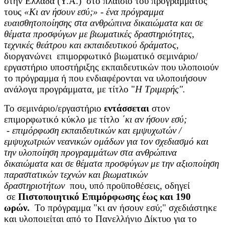
στην Ελλάδα (Υ.Α.) στο πλαίσιο του προγράμματός
τους
«Κι αν ήσουν εσύ;» - ένα πρόγραμμα
ευαισθητοποίησης στα ανθρώπινα δικαιώματα και σε
θέματα προσφύγων με βιωματικές δραστηριότητες,
τεχνικές θεάτρου και εκπαιδευτικού δράματος
,
διοργανώνει επιμορφωτικό βιωματικό σεμινάριο/
εργαστήριο υποστήριξης εκπαιδευτικών που υλοποιούν
το πρόγραμμα ή που ενδιαφέρονται να υλοποιήσουν
ανάλογα προγράμματα, με τίτλο "
Η Τριμερής".
Το σεμινάριο/εργαστήριο
εντάσσεται
στον
επιμορφωτικό κύκλο με τίτλο
΄
κι αν ήσουν εσύ;
-
επιμόρφωση εκπαιδευτικών και εμψυχωτών /
εμψυχωτριών νεανικών ομάδων για τον σχεδιασμό και
την υλοποίηση προγραμμάτων στα ανθρώπινα
δικαιώματα και σε θέματα προσφύγων με την αξιοποίηση
παραστατικών τεχνών και βιωματικών
δραστηριοτήτων
που, υπό προϋποθέσεις, οδηγεί
σε
Πιστοποιητικό Επιμόρφωσης έως και 190
ωρών.
Το πρόγραμμα "κι αν ήσουν εσύ;" σχεδιάστηκε
και υλοποιείται από το Πανελλήνιο Δίκτυο για το