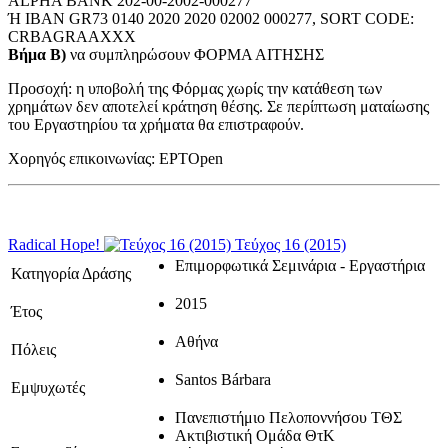
ALPHA BANK 202-00-2002-000277
Ή IBAN GR73 0140 2020 2020 02002 000277, SORT CODE:
CRBAGRAAXXX
Βήμα Β)
να συμπληρώσουν ΦΟΡΜΑ ΑΙΤΗΣΗΣ
Προσοχή: η υποβολή της Φόρμας χωρίς την κατάθεση των
χρημάτων δεν αποτελεί κράτηση θέσης. Σε περίπτωση ματαίωσης
του Εργαστηρίου τα χρήματα θα επιστραφούν.
Χορηγός επικοινωνίας: ΕΡΤOpen
Radical Hope!
Τεύχος 16 (2015)
Επιμορφωτικά Σεμινάρια - Εργαστήρια
Κατηγορία Δράσης
2015
Έτος
Αθήνα
Πόλεις
Santos Bárbara
Εμψυχωτές
Πανεπιστήμιο Πελοποννήσου ΤΘΣ
Ακτιβιστική Ομάδα ΘτΚ