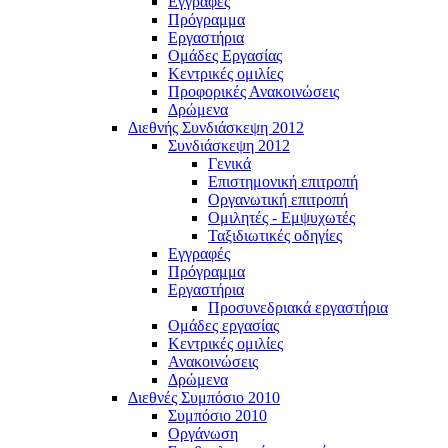
Εγγραφές
Πρόγραμμα
Εργαστήρια
Ομάδες Εργασίας
Κεντρικές ομιλίες
Προφορικές Ανακοινώσεις
Δρώμενα
Διεθνής Συνδιάσκεψη 2012
Συνδιάσκεψη 2012
Γενικά
Επιστημονική επιτροπή
Οργανωτική επιτροπή
Ομιλητές - Εμψυχωτές
Ταξιδιωτικές οδηγίες
Εγγραφές
Πρόγραμμα
Εργαστήρια
Προσυνεδριακά εργαστήρια
Ομάδες εργασίας
Κεντρικές ομιλίες
Ανακοινώσεις
Δρώμενα
Διεθνές Συμπόσιο 2010
Συμπόσιο 2010
Οργάνωση