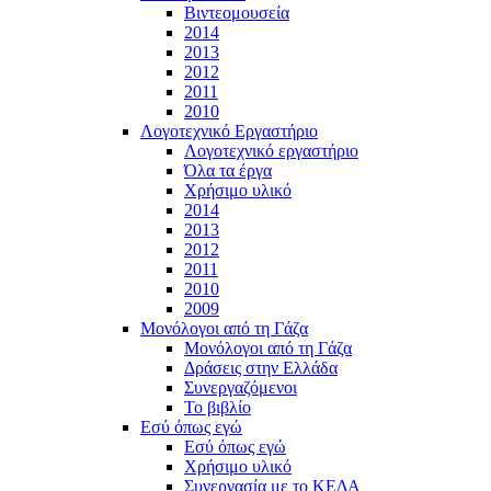
Βιντεομουσεία
2014
2013
2012
2011
2010
Λογοτεχνικό Εργαστήριο
Λογοτεχνικό εργαστήριο
Όλα τα έργα
Χρήσιμο υλικό
2014
2013
2012
2011
2010
2009
Μονόλογοι από τη Γάζα
Μονόλογοι από τη Γάζα
Δράσεις στην Ελλάδα
Συνεργαζόμενοι
To βιβλίο
Εσύ όπως εγώ
Εσύ όπως εγώ
Χρήσιμο υλικό
Συνεργασία με το ΚΕΔΑ