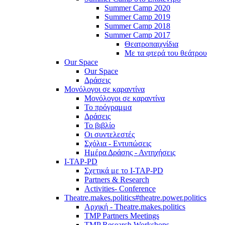
Summer Camp 2020
Summer Camp 2019
Summer Camp 2018
Summer Camp 2017
Θεατροπαιχνίδια
Με τα φτερά του θεάτρου
Our Space
Our Space
Δράσεις
Μονόλογοι σε καραντίνα
Μονόλογοι σε καραντίνα
Το πρόγραμμα
Δράσεις
Το βιβλίο
Οι συντελεστές
Σχόλια - Εντυπώσεις
Ημέρα Δράσης - Αντηχήσεις
I-TAP-PD
Σχετικά με το I-TAP-PD
Partners & Research
Activities- Conference
Theatre.makes.politics#theatre.power.politics
Αρχική - Theatre.makes.politics
TMP Partners Meetings
TMP Research Workshops