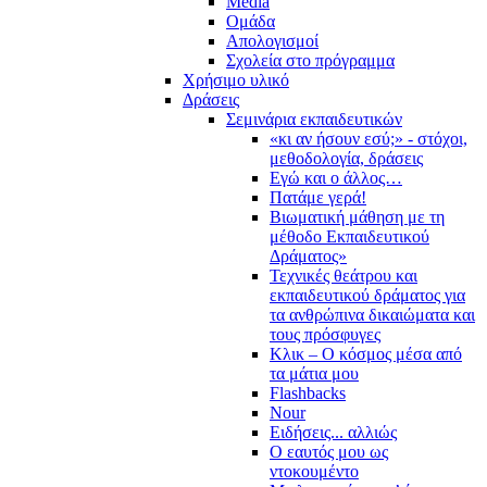
Media
Ομάδα
Απολογισμοί
Σχολεία στο πρόγραμμα
Χρήσιμο υλικό
Δράσεις
Σεμινάρια εκπαιδευτικών
«κι αν ήσουν εσύ;» - στόχοι,
μεθοδολογία, δράσεις
Εγώ και ο άλλος…
Πατάμε γερά!
Βιωματική μάθηση με τη
μέθοδο Εκπαιδευτικού
Δράματος»
Τεχνικές θεάτρου και
εκπαιδευτικού δράματος για
τα ανθρώπινα δικαιώματα και
τους πρόσφυγες
Κλικ – Ο κόσμος μέσα από
τα μάτια μου
Flashbacks
Nour
Ειδήσεις... αλλιώς
Ο εαυτός μου ως
ντοκουμέντο