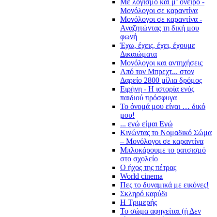
Με λογισμό και μ’ όνειρο -
Μονόλογοι σε καραντίνα
Μονόλογοι σε καραντίνα -
Αναζητώντας τη δική μου
φωνή
Έχω, έχεις, έχει, έχουμε
Δικαιώματα
Μονόλογοι και αντηχήσεις
Από τον Μπρεχτ... στον
Δαρείο 2800 μίλια δρόμος
Ειρήνη - Η ιστορία ενός
παιδιού πρόσφυγα
Το όνομά μου είναι … δικό
μου!
... εγώ είμαι Εγώ
Κινώντας το Νομαδικό Σώμα
– Μονόλογοι σε καραντίνα
Μπλοκάρουμε το ρατσισμό
στο σχολείο
Ο ήχος της πέτρας
World cinema
Πες το δυναμικά με εικόνες!
Σκληρό καρύδι
Η Τριμερής
Το σώμα αφηγείται (ή Δεν