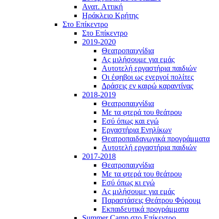
Ανατ. Αττική
Ηράκλειο Κρήτης
Στο Επίκεντρο
Στο Επίκεντρο
2019-2020
Θεατροπαιχνίδια
Ας μιλήσουμε για εμάς
Αυτοτελή εργαστήρια παιδιών
Οι έφηβοι ως ενεργοί πολίτες
Δράσεις εν καιρώ καραντίνας
2018-2019
Θεατροπαιχνίδια
Με τα φτερά του θεάτρου
Εσύ όπως και εγώ
Εργαστήρια Ενηλίκων
Θεατροπαιδαγωγικά προγράμματα
Αυτοτελή εργαστήρια παιδιών
2017-2018
Θεατροπαιχνίδια
Με τα φτερά του θεάτρου
Εσύ όπως κι εγώ
Ας μιλήσουμε για εμάς
Παραστάσεις Θεάτρου Φόρουμ
Εκπαιδευτικά προγράμματα
Summer Camp στο Επίκεντρο