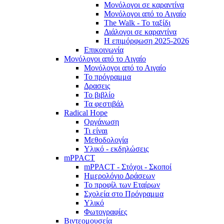
Μονόλογοι σε καραντίνα
Μονόλογοι από το Αιγαίο
The Walk - Το ταξίδι
Διάλογοι σε καραντίνα
Η επιμόρφωση 2025-2026
Επικοινωνία
Μονόλογοι από το Αιγαίο
Μονόλογοι από το Αιγαίο
Το πρόγραμμα
Δρασεις
Το βιβλίο
Τα φεστιβάλ
Radical Hope
Οργάνωση
Τι είναι
Μεθοδολογία
Υλικό - εκδηλώσεις
mPPACT
mPPACT - Στόχοι - Σκοποί
Ημερολόγιο Δράσεων
Το προφίλ των Εταίρων
Σχολεία στο Πρόγραμμα
Υλικό
Φωτογραφίες
Βιντεομουσεία