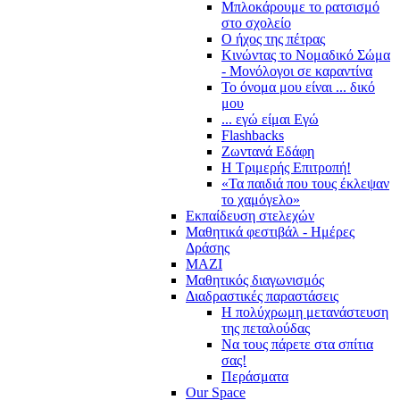
Μπλοκάρουμε το ρατσισμό
στο σχολείο
Ο ήχος της πέτρας
Κινώντας το Νομαδικό Σώμα
- Μονόλογοι σε καραντίνα
Το όνομα μου είναι ... δικό
μου
... εγώ είμαι Εγώ
Flashbacks
Ζωντανά Εδάφη
Η Τριμερής Επιτροπή!
«Τα παιδιά που τους έκλεψαν
το χαμόγελο»
Εκπαίδευση στελεχών
Μαθητικά φεστιβάλ - Ημέρες
Δράσης
ΜΑΖΙ
Μαθητικός διαγωνισμός
Διαδραστικές παραστάσεις
Η πολύχρωμη μετανάστευση
της πεταλούδας
Να τους πάρετε στα σπίτια
σας!
Περάσματα
Our Space