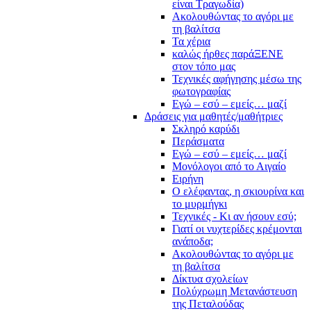
είναι Τραγωδία)
Ακολουθώντας το αγόρι με
τη βαλίτσα
Τα χέρια
καλώς ήρθες παράΞΕΝΕ
στον τόπο μας
Τεχνικές αφήγησης μέσω της
φωτογραφίας
Εγώ – εσύ – εμείς… μαζί
Δράσεις για μαθητές/μαθήτριες
Σκληρό καρύδι
Περάσματα
Εγώ – εσύ – εμείς… μαζί
Μονόλογοι από το Αιγαίο
Ειρήνη
Ο ελέφαντας, η σκιουρίνα και
το μυρμήγκι
Τεχνικές - Κι αν ήσουν εσύ;
Γιατί οι νυχτερίδες κρέμονται
ανάποδα;
Ακολουθώντας το αγόρι με
τη βαλίτσα
Δίκτυα σχολείων
Πολύχρωμη Μετανάστευση
της Πεταλούδας