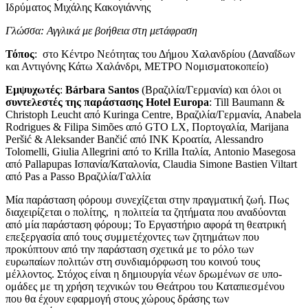
Ιδρύματος Μιχάλης Κακογιάννης
Γλώσσα: Αγγλικά με βοήθεια στη μετάφραση
Τόπος
: στο Κέντρο Νεότητας του Δήμου Χαλανδρίου (Δαναΐδων
και Αντιγόνης Κάτω Χαλάνδρι, ΜΕΤΡΟ Νομισματοκοπείο)
Εμψυχωτές
:
Bárbara Santos
(Βραζιλία/Γερμανία) και όλοι οι
συντελεστές της παράστασης Hotel Europa
: Till Baumann &
Christoph Leucht από Kuringa Centre, Βραζιλία/Γερμανία, Anabela
Rodrigues & Filipa Simões από GTO LX, Πορτογαλία, Marijana
Peršić & Aleksander Bančić από INK Κροατία, Alessandro
Tolomelli, Giulia Allegrini από το Krilla Ιταλία, Antonio Masegosa
από Pallapupas Ισπανία/Καταλονία, Claudia Simone Bastien Viltart
από Pas a Passo Βραζιλία/Γαλλία
Μία παράσταση φόρουμ συνεχίζεται στην πραγματική ζωή. Πως
διαχειρίζεται ο πολίτης, η πολιτεία τα ζητήματα που αναδύονται
από μία παράσταση φόρουμ; Το Εργαστήριο αφορά τη θεατρική
επεξεργασία από τους συμμετέχοντες των ζητημάτων που
προκύπτουν από την παράσταση σχετικά με το ρόλο των
ευρωπαίων πολιτών στη συνδιαμόρφωση του κοινού τους
μέλλοντος. Στόχος είναι η δημιουργία νέων δρωμένων σε υπο-
ομάδες με τη χρήση τεχνικών του Θεάτρου του Καταπιεσμένου
που θα έχουν εφαρμογή στους χώρους δράσης των