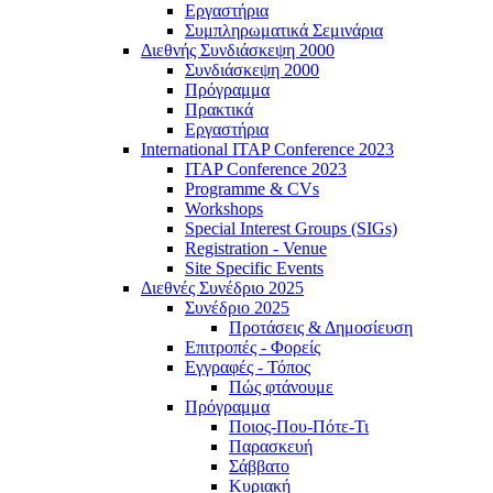
Εργαστήρια
Συμπληρωματικά Σεμινάρια
Διεθνής Συνδιάσκεψη 2000
Συνδιάσκεψη 2000
Πρόγραμμα
Πρακτικά
Εργαστήρια
International ITAP Conference 2023
ITAP Conference 2023
Programme & CVs
Workshops
Special Interest Groups (SIGs)
Registration - Venue
Site Specific Events
Διεθνές Συνέδριο 2025
Συνέδριο 2025
Προτάσεις & Δημοσίευση
Επιτροπές - Φορείς
Εγγραφές - Τόπος
Πώς φτάνουμε
Πρόγραμμα
Ποιος-Που-Πότε-Τι
Παρασκευή
Σάββατο
Κυριακή