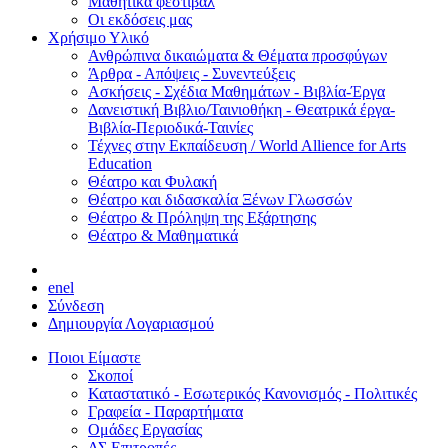
Μαθητικά φεστιβάλ
Οι εκδόσεις μας
Χρήσιμο Υλικό
Ανθρώπινα δικαιώματα & Θέματα προσφύγων
Άρθρα - Απόψεις - Συνεντεύξεις
Ασκήσεις - Σχέδια Μαθημάτων - Βιβλία-Έργα
Δανειστική Βιβλιο/Ταινιοθήκη - Θεατρικά έργα-
Βιβλία-Περιοδικά-Ταινίες
Τέχνες στην Εκπαίδευση / World Allience for Arts
Education
Θέατρο και Φυλακή
Θέατρο και διδασκαλία Ξένων Γλωσσών
Θέατρο & Πρόληψη της Εξάρτησης
Θέατρο & Μαθηματικά
en
el
Σύνδεση
Δημιουργία Λογαριασμού
Ποιοι Είμαστε
Σκοποί
Καταστατικό - Εσωτερικός Κανονισμός - Πολιτικές
Γραφεία - Παραρτήματα
Ομάδες Εργασίας
ΔΣ Επιτροπές