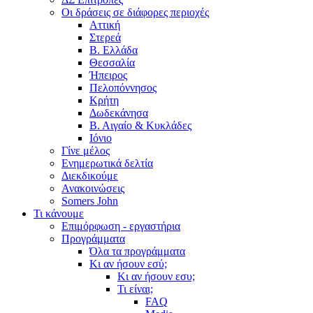
Οι δράσεις σε διάφορες περιοχές
Αττική
Στερεά
Β. Ελλάδα
Θεσσαλία
Ήπειρος
Πελοπόννησος
Κρήτη
Δωδεκάνησα
Β. Αιγαίο & Κυκλάδες
Ιόνιο
Γίνε μέλος
Ενημερωτικά δελτία
Διεκδικούμε
Ανακοινώσεις
Somers John
Τι κάνουμε
Επιμόρφωση - εργαστήρια
Προγράμματα
Όλα τα προγράμματα
Κι αν ήσουν εσύ;
Κι αν ήσουν εσυ;
Τι είναι;
FAQ