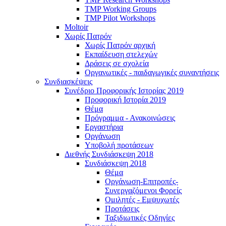
TMP Working Groups
TMP Pilot Workshops
Moltoir
Χωρίς Πατρόν
Χωρίς Πατρόν αρχική
Εκπαίδευση στελεχών
Δράσεις σε σχολεία
Οργανωτικές - παιδαγωγικές συναντήσεις
Συνδιασκέψεις
Συνέδριο Προφορικής Ιστορίας 2019
Προφορική Ιστορία 2019
Θέμα
Πρόγραμμα - Ανακοινώσεις
Εργαστήρια
Οργάνωση
Υποβολή προτάσεων
Διεθνής Συνδιάσκεψη 2018
Συνδιάσκεψη 2018
Θέμα
Οργάνωση-Επιτροπές-
Συνεργαζόμενοι Φορείς
Ομιλητές - Εμψυχωτές
Προτάσεις
Ταξιδιωτικές Οδηγίες