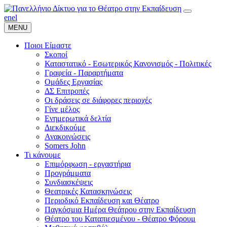
en
el
MENU
Ποιοι Είμαστε
Σκοποί
Καταστατικό - Εσωτερικός Κανονισμός - Πολιτικές
Γραφεία - Παραρτήματα
Ομάδες Εργασίας
ΔΣ Επιτροπές
Οι δράσεις σε διάφορες περιοχές
Γίνε μέλος
Ενημερωτικά δελτία
Διεκδικούμε
Ανακοινώσεις
Somers John
Τι κάνουμε
Επιμόρφωση - εργαστήρια
Προγράμματα
Συνδιασκέψεις
Θεατρικές Κατασκηνώσεις
Περιοδικό Εκπαίδευση και Θέατρο
Παγκόσμια Ημέρα Θεάτρου στην Εκπαίδευση
Θέατρο του Καταπιεσμένου - Θέατρο Φόρουμ