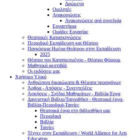
Δρώμενα
Ομιλητές
Ανακοινώσεις
Ανακοινώσεις ανά συνεδρία
Εργαστήρια
Ομάδες Εργασίας
Θεατρικές Κατασκηνώσεις
Περιοδικό Εκπαίδευση και Θέατρο
Παγκόσμια Ημέρα Θεάτρου στην Εκπαίδευση
2025
Θέατρο του Καταπιεσμένου - Θέατρο Φόρουμ
Μαθητικά φεστιβάλ
Οι εκδόσεις μας
Χρήσιμο Υλικό
Ανθρώπινα δικαιώματα & Θέματα προσφύγων
Άρθρα - Απόψεις - Συνεντεύξεις
Ασκήσεις - Σχέδια Μαθημάτων - Βιβλία-Έργα
Δανειστική Βιβλιο/Ταινιοθήκη - Θεατρικά έργα-
Βιβλία-Περιοδικά-Ταινίες
Θεατρικά έργα στη βιβλιοθήκη μας
Περιοδικά
Βιβλία
Ταινίες
Τέχνες στην Εκπαίδευση / World Allience for Arts
Education