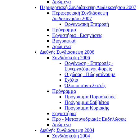
Δρώμενα
Περιφερειακή Συνδιάσκεψη Δωδεκανήσου 2007
Περιφερειακή Συνδιάσκεψη
Δωδεκανήσου 2007
Οργανωτική Επιτροπή
Πρόγραμμα
Εργαστήρια - Εισηγήσεις
Βιογραφικά
Δρώμενα
Διεθνής Συνδιάσκεψη 2006
Συνδιάσκεψη 2006
Οργάνωση - Επιτροπές -
Συνεργαζόμενοι Φορείς
Ο χώρος - Πώς φτάνουμε
Σχόλια
Όλοι οι συντελεστές
Πρόγραμμα
Πρόγραμμα Παρασκευής
Πρόγραμμα Σαββάτου
Πρόγραμμα Κυριακής
Εργαστήρια
Προ - Μετασυνεδριακές Εκδηλώσεις
Δρώμενα
Διεθνής Συνδιάσκεψη 2004
Συνδιάσκεψη 2004