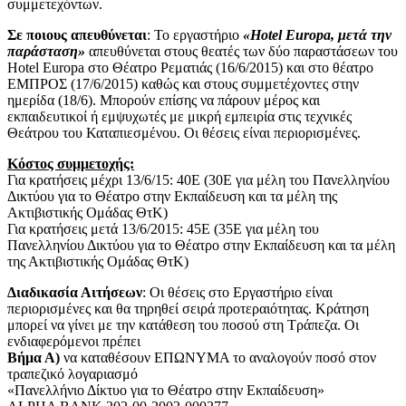
συμμετεχόντων.
Σε ποιους απευθύνεται
: Το εργαστήριο
«Hotel Europa, μετά την
παράσταση»
απευθύνεται στους θεατές των δύο παραστάσεων του
Hotel Europa στο Θέατρο Ρεματιάς (16/6/2015) και στο θέατρο
ΕΜΠΡΟΣ (17/6/2015) καθώς και στους συμμετέχοντες στην
ημερίδα (18/6). Μπορούν επίσης να πάρουν μέρος και
εκπαιδευτικοί ή εμψυχωτές με μικρή εμπειρία στις τεχνικές
Θεάτρου του Καταπιεσμένου. Οι θέσεις είναι περιορισμένες.
Κόστος συμμετοχής:
Για κρατήσεις μέχρι 13/6/15: 40Ε (30Ε για μέλη του Πανελληνίου
Δικτύου για το Θέατρο στην Εκπαίδευση και τα μέλη της
Ακτιβιστικής Ομάδας ΘτΚ)
Για κρατήσεις μετά 13/6/2015: 45Ε (35Ε για μέλη του
Πανελληνίου Δικτύου για το Θέατρο στην Εκπαίδευση και τα μέλη
της Ακτιβιστικής Ομάδας ΘτΚ)
Διαδικασία Αιτήσεων
: Οι θέσεις στο Εργαστήριο είναι
περιορισμένες και θα τηρηθεί σειρά προτεραιότητας. Κράτηση
μπορεί να γίνει με την κατάθεση του ποσού στη Τράπεζα. Οι
ενδιαφερόμενοι πρέπει
Βήμα Α)
να καταθέσουν ΕΠΩΝΥΜΑ το αναλογούν ποσό στον
τραπεζικό λογαριασμό
«Πανελλήνιο Δίκτυο για το Θέατρο στην Εκπαίδευση»