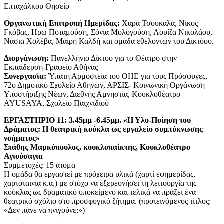
Επταχάλκου Θησείο
Οργανωτική Επιτροπή Ημερίδας:
Χαρά Τσουκαλά, Νίκος
Γκόβας, Ηρώ Ποταμούση, Σόνια Μολογούση, Λουίζα Νικολάου,
Νάσια Χολέβα, Μαίρη Καλδή και ομάδα εθελοντών του Δικτύου.
Διοργάνωση:
Πανελλήνιο Δίκτυο για το Θέατρο στην
Εκπαίδευση-Γραφείο Αθήνας
Συνεργασία:
Ύπατη Αρμοστεία του ΟΗΕ για τους Πρόσφυγες,
72ο Δημοτικό Σχολείο Αθηνών, ΑΡΣΙΣ- Κοινωνική Οργάνωση
Υποστήριξης Νέων, Διεθνής Αμνηστία, Κουκλοθέατρο
AYUSAYA, Σχολείο Παιχνιδιού
ΕΡΓΑΣΤΗΡΙΟ
11: 3.45μμ -6.45μμ. «Η Υλο-Ποίηση του
Δράματος: Η θεατρική κούκλα ως εργαλείο συμπύκνωσης
νοήματος»
Στάθης Μαρκόπουλος, κουκλοπαίκτης, Κουκλοθέατρο
Αγιούσαγια
Συμμετοχές: 15 άτομα
Η ομάδα θα εργαστεί με πρόχειρα υλικά (χαρτί εφημερίδας,
χαρτοταινία κ.α.) με στόχο να εξερευνήσει τη λειτουργία της
κούκλας ως δραματικό υποκείμενο και τελικά να πράξει ένα
θεατρικό σχόλιο στο προσφυγικό ζήτημα. (προτεινόμενος τίτλος:
«Δεν πάνε να πνιγούνε;»)