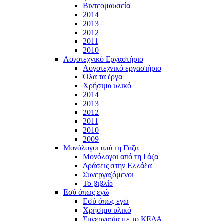
Βιντεομουσεία
2014
2013
2012
2011
2010
Λογοτεχνικό Εργαστήριο
Λογοτεχνικό εργαστήριο
Όλα τα έργα
Χρήσιμο υλικό
2014
2013
2012
2011
2010
2009
Μονόλογοι από τη Γάζα
Μονόλογοι από τη Γάζα
Δράσεις στην Ελλάδα
Συνεργαζόμενοι
To βιβλίο
Εσύ όπως εγώ
Εσύ όπως εγώ
Χρήσιμο υλικό
Συνεργασία με το ΚΕΔΑ