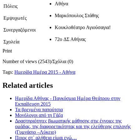
Αθήνα
Πόλεις
Μαρκόπουλος Στάθης
Εμψυχωτές
Κουκλοθέατρο Αγιούσαγια!
Συνεργαζόμενοι
72o ΔΣ Αθήνας
Σχολεία
Print
Number of views (2543)
/
Σχόλια (0)
Tags:
Ημερίδα Ημέρα 2015 - Αθήνα
Related articles
Ημερίδα Αθήνας - Παγκόσμια Ημέρα Θεάτρου στην
Εκπαίδευση 2015
Τα βρεγμένα παπούτσια
Μονόλογοι από τη Γάζα
Δραστηριότητες βιωματικής μάθησης στις έννοιες της
ομάδας, της διαφορετικότητας και της ελεύθερης επιλογής
(Γυμνάσιο –Λύκειο)
Ποιος στ΄ αλήθεια είμαι εγώ…