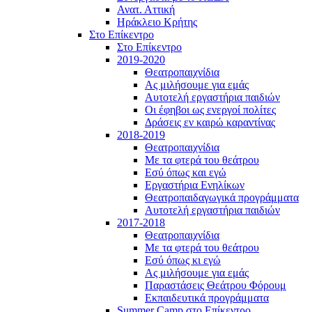
Ανατ. Αττική
Ηράκλειο Κρήτης
Στο Επίκεντρο
Στο Επίκεντρο
2019-2020
Θεατροπαιχνίδια
Ας μιλήσουμε για εμάς
Αυτοτελή εργαστήρια παιδιών
Οι έφηβοι ως ενεργοί πολίτες
Δράσεις εν καιρώ καραντίνας
2018-2019
Θεατροπαιχνίδια
Με τα φτερά του θεάτρου
Εσύ όπως και εγώ
Εργαστήρια Ενηλίκων
Θεατροπαιδαγωγικά προγράμματα
Αυτοτελή εργαστήρια παιδιών
2017-2018
Θεατροπαιχνίδια
Με τα φτερά του θεάτρου
Εσύ όπως κι εγώ
Ας μιλήσουμε για εμάς
Παραστάσεις Θεάτρου Φόρουμ
Εκπαιδευτικά προγράμματα
Summer Camp στο Επίκεντρο