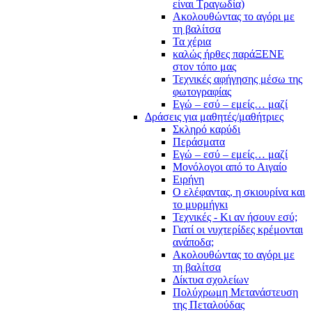
είναι Τραγωδία)
Ακολουθώντας το αγόρι με
τη βαλίτσα
Τα χέρια
καλώς ήρθες παράΞΕΝΕ
στον τόπο μας
Τεχνικές αφήγησης μέσω της
φωτογραφίας
Εγώ – εσύ – εμείς… μαζί
Δράσεις για μαθητές/μαθήτριες
Σκληρό καρύδι
Περάσματα
Εγώ – εσύ – εμείς… μαζί
Μονόλογοι από το Αιγαίο
Ειρήνη
Ο ελέφαντας, η σκιουρίνα και
το μυρμήγκι
Τεχνικές - Κι αν ήσουν εσύ;
Γιατί οι νυχτερίδες κρέμονται
ανάποδα;
Ακολουθώντας το αγόρι με
τη βαλίτσα
Δίκτυα σχολείων
Πολύχρωμη Μετανάστευση
της Πεταλούδας