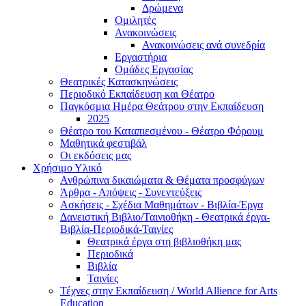
Δρώμενα
Ομιλητές
Ανακοινώσεις
Ανακοινώσεις ανά συνεδρία
Εργαστήρια
Ομάδες Εργασίας
Θεατρικές Κατασκηνώσεις
Περιοδικό Εκπαίδευση και Θέατρο
Παγκόσμια Ημέρα Θεάτρου στην Εκπαίδευση
2025
Θέατρο του Καταπιεσμένου - Θέατρο Φόρουμ
Μαθητικά φεστιβάλ
Οι εκδόσεις μας
Χρήσιμο Υλικό
Ανθρώπινα δικαιώματα & Θέματα προσφύγων
Άρθρα - Απόψεις - Συνεντεύξεις
Ασκήσεις - Σχέδια Μαθημάτων - Βιβλία-Έργα
Δανειστική Βιβλιο/Ταινιοθήκη - Θεατρικά έργα-
Βιβλία-Περιοδικά-Ταινίες
Θεατρικά έργα στη βιβλιοθήκη μας
Περιοδικά
Βιβλία
Ταινίες
Τέχνες στην Εκπαίδευση / World Allience for Arts
Education