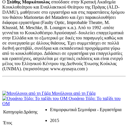
Ο
Στάθης Μαρκόπουλος
σπούδασε στην Κρατική Ακαδημία
Κουκλοθεάτρου και Εναλλακτικού Θεάτρου της Πράγας (ALD-
DAMU), μαθήτευσε στο εργαστήριο και στις παραστάσεις δρόμου
του θιάσου Marionetas del Matadero και έχει παρακολουθήσει
διάφορα εργαστήρια (Faulty Optic, Improbable Theatre, M.
Khussid, M. Meschke, B. Loungov κ.α.). Από το 1992 -οπότε
γεννιέται το Κουκλοθέατρο Αγιούσαγια!- δουλεύει επαγγελματικά
στην Ελλάδα και το εξωτερικό με δικές του παραγωγές καθώς και
σε συνεργασία με άλλους θιάσους. Έχει συμμετάσχει σε πολλά
διεθνή φεστιβάλ, συνέδρια και εκπαιδευτικά προγράμματα γύρω
από το κουκλοθέατρο. Διδάσκει σε εργαστήρια για επαγγελματίες
και ερασιτέχνες, ασχολείται με σχετικές εκδόσεις και είναι ενεργό
μέλος του Ελληνικού Κέντρου της Διεθνούς Ένωσης Κούκλας
(UNIMA). (περισσότερα: www.ayusaya.com )
Μονόλογοι από τη Γάζα
Ουράνιο Τόξο: Το ταξίδι του
ΟΜ
Επιμορφωτικά Σεμινάρια - Εργαστήρια
Κατηγορία Δράσης
2015
Έτος