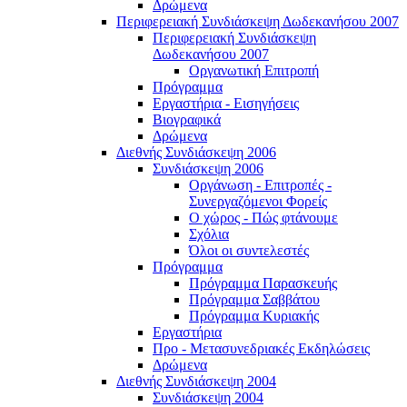
Δρώμενα
Περιφερειακή Συνδιάσκεψη Δωδεκανήσου 2007
Περιφερειακή Συνδιάσκεψη
Δωδεκανήσου 2007
Οργανωτική Επιτροπή
Πρόγραμμα
Εργαστήρια - Εισηγήσεις
Βιογραφικά
Δρώμενα
Διεθνής Συνδιάσκεψη 2006
Συνδιάσκεψη 2006
Οργάνωση - Επιτροπές -
Συνεργαζόμενοι Φορείς
Ο χώρος - Πώς φτάνουμε
Σχόλια
Όλοι οι συντελεστές
Πρόγραμμα
Πρόγραμμα Παρασκευής
Πρόγραμμα Σαββάτου
Πρόγραμμα Κυριακής
Εργαστήρια
Προ - Μετασυνεδριακές Εκδηλώσεις
Δρώμενα
Διεθνής Συνδιάσκεψη 2004
Συνδιάσκεψη 2004