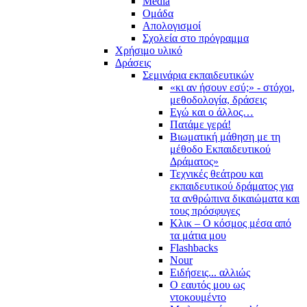
Media
Ομάδα
Απολογισμοί
Σχολεία στο πρόγραμμα
Χρήσιμο υλικό
Δράσεις
Σεμινάρια εκπαιδευτικών
«κι αν ήσουν εσύ;» - στόχοι,
μεθοδολογία, δράσεις
Εγώ και ο άλλος…
Πατάμε γερά!
Βιωματική μάθηση με τη
μέθοδο Εκπαιδευτικού
Δράματος»
Τεχνικές θεάτρου και
εκπαιδευτικού δράματος για
τα ανθρώπινα δικαιώματα και
τους πρόσφυγες
Κλικ – Ο κόσμος μέσα από
τα μάτια μου
Flashbacks
Nour
Ειδήσεις... αλλιώς
Ο εαυτός μου ως
ντοκουμέντο