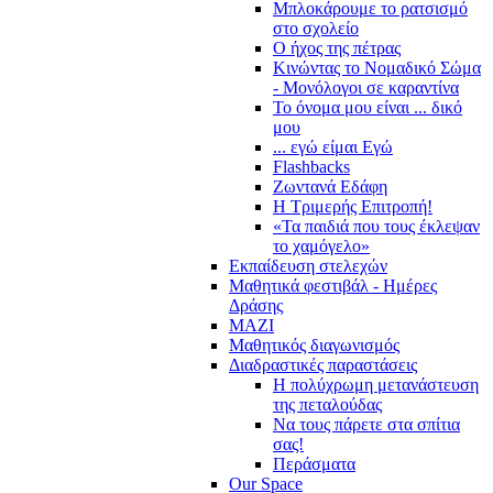
Μπλοκάρουμε το ρατσισμό
στο σχολείο
Ο ήχος της πέτρας
Κινώντας το Νομαδικό Σώμα
- Μονόλογοι σε καραντίνα
Το όνομα μου είναι ... δικό
μου
... εγώ είμαι Εγώ
Flashbacks
Ζωντανά Εδάφη
Η Τριμερής Επιτροπή!
«Τα παιδιά που τους έκλεψαν
το χαμόγελο»
Εκπαίδευση στελεχών
Μαθητικά φεστιβάλ - Ημέρες
Δράσης
ΜΑΖΙ
Μαθητικός διαγωνισμός
Διαδραστικές παραστάσεις
Η πολύχρωμη μετανάστευση
της πεταλούδας
Να τους πάρετε στα σπίτια
σας!
Περάσματα
Our Space