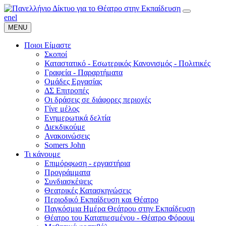
en
el
MENU
Ποιοι Είμαστε
Σκοποί
Καταστατικό - Εσωτερικός Κανονισμός - Πολιτικές
Γραφεία - Παραρτήματα
Ομάδες Εργασίας
ΔΣ Επιτροπές
Οι δράσεις σε διάφορες περιοχές
Γίνε μέλος
Ενημερωτικά δελτία
Διεκδικούμε
Ανακοινώσεις
Somers John
Τι κάνουμε
Επιμόρφωση - εργαστήρια
Προγράμματα
Συνδιασκέψεις
Θεατρικές Κατασκηνώσεις
Περιοδικό Εκπαίδευση και Θέατρο
Παγκόσμια Ημέρα Θεάτρου στην Εκπαίδευση
Θέατρο του Καταπιεσμένου - Θέατρο Φόρουμ