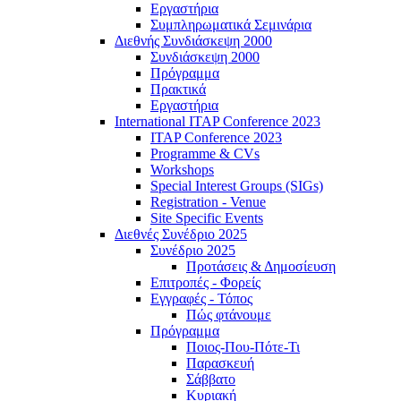
Εργαστήρια
Συμπληρωματικά Σεμινάρια
Διεθνής Συνδιάσκεψη 2000
Συνδιάσκεψη 2000
Πρόγραμμα
Πρακτικά
Εργαστήρια
International ITAP Conference 2023
ITAP Conference 2023
Programme & CVs
Workshops
Special Interest Groups (SIGs)
Registration - Venue
Site Specific Events
Διεθνές Συνέδριο 2025
Συνέδριο 2025
Προτάσεις & Δημοσίευση
Επιτροπές - Φορείς
Εγγραφές - Τόπος
Πώς φτάνουμε
Πρόγραμμα
Ποιος-Που-Πότε-Τι
Παρασκευή
Σάββατο
Κυριακή