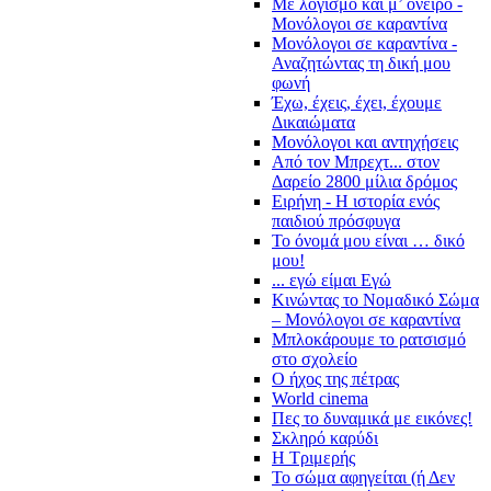
Με λογισμό και μ’ όνειρο -
Μονόλογοι σε καραντίνα
Μονόλογοι σε καραντίνα -
Αναζητώντας τη δική μου
φωνή
Έχω, έχεις, έχει, έχουμε
Δικαιώματα
Μονόλογοι και αντηχήσεις
Από τον Μπρεχτ... στον
Δαρείο 2800 μίλια δρόμος
Ειρήνη - Η ιστορία ενός
παιδιού πρόσφυγα
Το όνομά μου είναι … δικό
μου!
... εγώ είμαι Εγώ
Κινώντας το Νομαδικό Σώμα
– Μονόλογοι σε καραντίνα
Μπλοκάρουμε το ρατσισμό
στο σχολείο
Ο ήχος της πέτρας
World cinema
Πες το δυναμικά με εικόνες!
Σκληρό καρύδι
Η Τριμερής
Το σώμα αφηγείται (ή Δεν