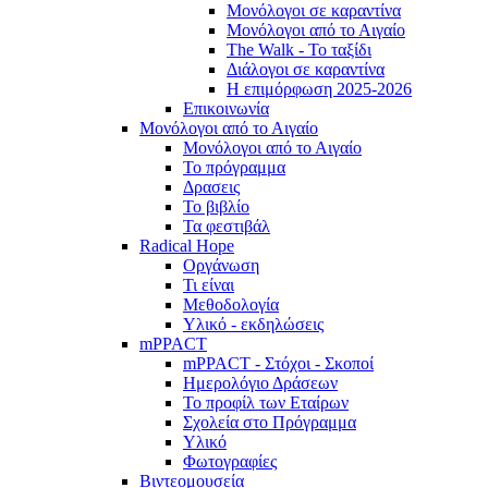
Μονόλογοι σε καραντίνα
Μονόλογοι από το Αιγαίο
The Walk - Το ταξίδι
Διάλογοι σε καραντίνα
Η επιμόρφωση 2025-2026
Επικοινωνία
Μονόλογοι από το Αιγαίο
Μονόλογοι από το Αιγαίο
Το πρόγραμμα
Δρασεις
Το βιβλίο
Τα φεστιβάλ
Radical Hope
Οργάνωση
Τι είναι
Μεθοδολογία
Υλικό - εκδηλώσεις
mPPACT
mPPACT - Στόχοι - Σκοποί
Ημερολόγιο Δράσεων
Το προφίλ των Εταίρων
Σχολεία στο Πρόγραμμα
Υλικό
Φωτογραφίες
Βιντεομουσεία