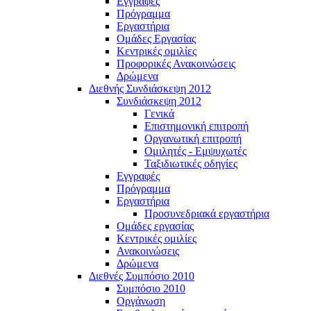
Εγγραφές
Πρόγραμμα
Εργαστήρια
Ομάδες Εργασίας
Κεντρικές ομιλίες
Προφορικές Ανακοινώσεις
Δρώμενα
Διεθνής Συνδιάσκεψη 2012
Συνδιάσκεψη 2012
Γενικά
Επιστημονική επιτροπή
Οργανωτική επιτροπή
Ομιλητές - Εμψυχωτές
Ταξιδιωτικές οδηγίες
Εγγραφές
Πρόγραμμα
Εργαστήρια
Προσυνεδριακά εργαστήρια
Ομάδες εργασίας
Κεντρικές ομιλίες
Ανακοινώσεις
Δρώμενα
Διεθνές Συμπόσιο 2010
Συμπόσιο 2010
Οργάνωση