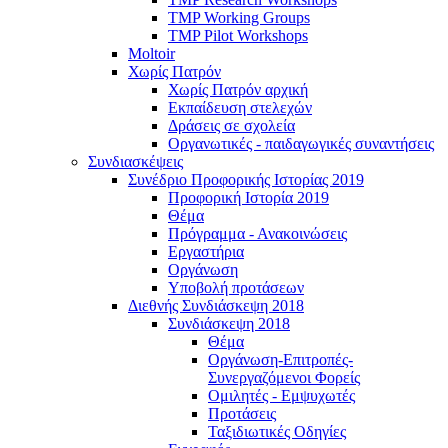
TMP Working Groups
TMP Pilot Workshops
Moltoir
Χωρίς Πατρόν
Χωρίς Πατρόν αρχική
Εκπαίδευση στελεχών
Δράσεις σε σχολεία
Οργανωτικές - παιδαγωγικές συναντήσεις
Συνδιασκέψεις
Συνέδριο Προφορικής Ιστορίας 2019
Προφορική Ιστορία 2019
Θέμα
Πρόγραμμα - Ανακοινώσεις
Εργαστήρια
Οργάνωση
Υποβολή προτάσεων
Διεθνής Συνδιάσκεψη 2018
Συνδιάσκεψη 2018
Θέμα
Οργάνωση-Επιτροπές-
Συνεργαζόμενοι Φορείς
Ομιλητές - Εμψυχωτές
Προτάσεις
Ταξιδιωτικές Οδηγίες