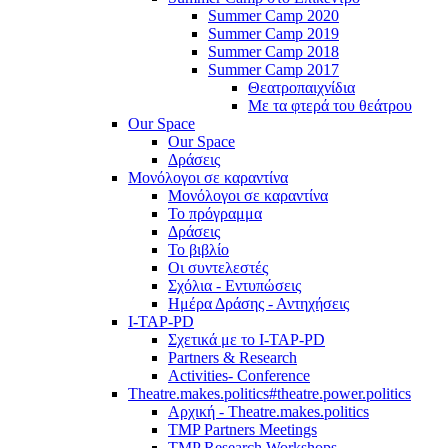
Summer Camp 2020
Summer Camp 2019
Summer Camp 2018
Summer Camp 2017
Θεατροπαιχνίδια
Με τα φτερά του θεάτρου
Our Space
Our Space
Δράσεις
Μονόλογοι σε καραντίνα
Μονόλογοι σε καραντίνα
Το πρόγραμμα
Δράσεις
Το βιβλίο
Οι συντελεστές
Σχόλια - Εντυπώσεις
Ημέρα Δράσης - Αντηχήσεις
I-TAP-PD
Σχετικά με το I-TAP-PD
Partners & Research
Activities- Conference
Theatre.makes.politics#theatre.power.politics
Αρχική - Theatre.makes.politics
TMP Partners Meetings
TMP Research Workshops