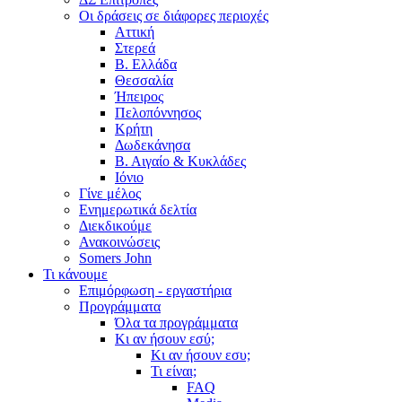
Οι δράσεις σε διάφορες περιοχές
Αττική
Στερεά
Β. Ελλάδα
Θεσσαλία
Ήπειρος
Πελοπόννησος
Κρήτη
Δωδεκάνησα
Β. Αιγαίο & Κυκλάδες
Ιόνιο
Γίνε μέλος
Ενημερωτικά δελτία
Διεκδικούμε
Ανακοινώσεις
Somers John
Τι κάνουμε
Επιμόρφωση - εργαστήρια
Προγράμματα
Όλα τα προγράμματα
Κι αν ήσουν εσύ;
Κι αν ήσουν εσυ;
Τι είναι;
FAQ