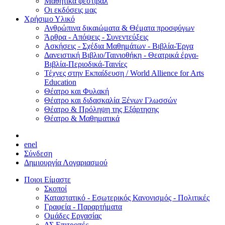
Μαθητικά φεστιβάλ
Οι εκδόσεις μας
Χρήσιμο Υλικό
Ανθρώπινα δικαιώματα & Θέματα προσφύγων
Άρθρα - Απόψεις - Συνεντεύξεις
Ασκήσεις - Σχέδια Μαθημάτων - Βιβλία-Έργα
Δανειστική Βιβλιο/Ταινιοθήκη - Θεατρικά έργα-
Βιβλία-Περιοδικά-Ταινίες
Τέχνες στην Εκπαίδευση / World Allience for Arts
Education
Θέατρο και Φυλακή
Θέατρο και διδασκαλία Ξένων Γλωσσών
Θέατρο & Πρόληψη της Εξάρτησης
Θέατρο & Μαθηματικά
en
el
Σύνδεση
Δημιουργία Λογαριασμού
Ποιοι Είμαστε
Σκοποί
Καταστατικό - Εσωτερικός Κανονισμός - Πολιτικές
Γραφεία - Παραρτήματα
Ομάδες Εργασίας
ΔΣ Επιτροπές