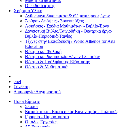
Μαθητικά φεστιβάλ
Οι εκδόσεις μας
Χρήσιμο Υλικό
Ανθρώπινα δικαιώματα & Θέματα προσφύγων
Άρθρα - Απόψεις - Συνεντεύξεις
Ασκήσεις - Σχέδια Μαθημάτων - Βιβλία-Έργα
Δανειστική Βιβλιο/Ταινιοθήκη - Θεατρικά έργα-
Βιβλία-Περιοδικά-Ταινίες
Τέχνες στην Εκπαίδευση / World Allience for Arts
Education
Θέατρο και Φυλακή
Θέατρο και διδασκαλία Ξένων Γλωσσών
Θέατρο & Πρόληψη της Εξάρτησης
Θέατρο & Μαθηματικά
en
el
Σύνδεση
Δημιουργία Λογαριασμού
Ποιοι Είμαστε
Σκοποί
Καταστατικό - Εσωτερικός Κανονισμός - Πολιτικές
Γραφεία - Παραρτήματα
Ομάδες Εργασίας
ΔΣ Επιτροπές