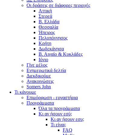
Οι δράσεις σε διάφορες περιοχές
Αττική
Στερεά
Β. Ελλάδα
Θεσσαλία
Ήπειρος
Πελοπόννησος
Κρήτη
Δωδεκάνησα
Β. Αιγαίο & Κυκλάδες
Ιόνιο
Γίνε μέλος
Ενημερωτικά δελτία
Διεκδικούμε
Ανακοινώσεις
Somers John
Τι κάνουμε
Επιμόρφωση - εργαστήρια
Προγράμματα
Όλα τα προγράμματα
Κι αν ήσουν εσύ;
Κι αν ήσουν εσυ;
Τι είναι;
FAQ