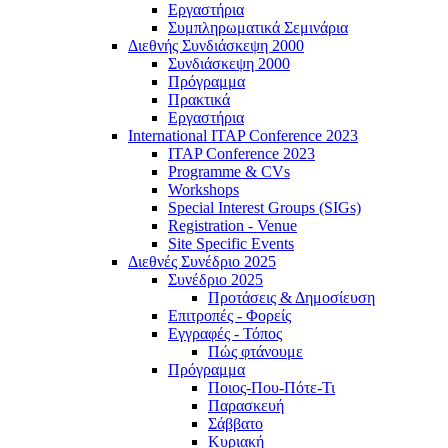
Εργαστήρια
Συμπληρωματικά Σεμινάρια
Διεθνής Συνδιάσκεψη 2000
Συνδιάσκεψη 2000
Πρόγραμμα
Πρακτικά
Εργαστήρια
International ITAP Conference 2023
ITAP Conference 2023
Programme & CVs
Workshops
Special Interest Groups (SIGs)
Registration - Venue
Site Specific Events
Διεθνές Συνέδριο 2025
Συνέδριο 2025
Προτάσεις & Δημοσίευση
Επιτροπές - Φορείς
Εγγραφές - Τόπος
Πώς φτάνουμε
Πρόγραμμα
Ποιος-Που-Πότε-Τι
Παρασκευή
Σάββατο
Κυριακή