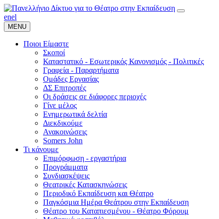
en
el
MENU
Ποιοι Είμαστε
Σκοποί
Καταστατικό - Εσωτερικός Κανονισμός - Πολιτικές
Γραφεία - Παραρτήματα
Ομάδες Εργασίας
ΔΣ Επιτροπές
Οι δράσεις σε διάφορες περιοχές
Γίνε μέλος
Ενημερωτικά δελτία
Διεκδικούμε
Ανακοινώσεις
Somers John
Τι κάνουμε
Επιμόρφωση - εργαστήρια
Προγράμματα
Συνδιασκέψεις
Θεατρικές Κατασκηνώσεις
Περιοδικό Εκπαίδευση και Θέατρο
Παγκόσμια Ημέρα Θεάτρου στην Εκπαίδευση
Θέατρο του Καταπιεσμένου - Θέατρο Φόρουμ