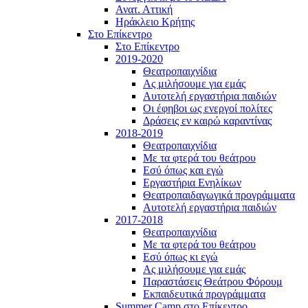
Ανατ. Αττική
Ηράκλειο Κρήτης
Στο Επίκεντρο
Στο Επίκεντρο
2019-2020
Θεατροπαιχνίδια
Ας μιλήσουμε για εμάς
Αυτοτελή εργαστήρια παιδιών
Οι έφηβοι ως ενεργοί πολίτες
Δράσεις εν καιρώ καραντίνας
2018-2019
Θεατροπαιχνίδια
Με τα φτερά του θεάτρου
Εσύ όπως και εγώ
Εργαστήρια Ενηλίκων
Θεατροπαιδαγωγικά προγράμματα
Αυτοτελή εργαστήρια παιδιών
2017-2018
Θεατροπαιχνίδια
Με τα φτερά του θεάτρου
Εσύ όπως κι εγώ
Ας μιλήσουμε για εμάς
Παραστάσεις Θεάτρου Φόρουμ
Εκπαιδευτικά προγράμματα
Summer Camp στο Επίκεντρο