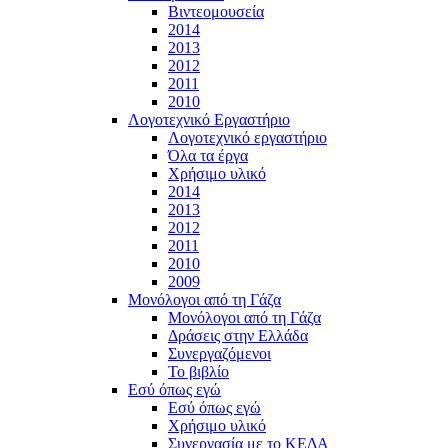
Βιντεομουσεία
2014
2013
2012
2011
2010
Λογοτεχνικό Εργαστήριο
Λογοτεχνικό εργαστήριο
Όλα τα έργα
Χρήσιμο υλικό
2014
2013
2012
2011
2010
2009
Μονόλογοι από τη Γάζα
Μονόλογοι από τη Γάζα
Δράσεις στην Ελλάδα
Συνεργαζόμενοι
To βιβλίο
Εσύ όπως εγώ
Εσύ όπως εγώ
Χρήσιμο υλικό
Συνεργασία με το ΚΕΔΑ