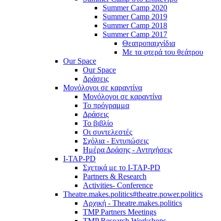
Summer Camp 2020
Summer Camp 2019
Summer Camp 2018
Summer Camp 2017
Θεατροπαιχνίδια
Με τα φτερά του θεάτρου
Our Space
Our Space
Δράσεις
Μονόλογοι σε καραντίνα
Μονόλογοι σε καραντίνα
Το πρόγραμμα
Δράσεις
Το βιβλίο
Οι συντελεστές
Σχόλια - Εντυπώσεις
Ημέρα Δράσης - Αντηχήσεις
I-TAP-PD
Σχετικά με το I-TAP-PD
Partners & Research
Activities- Conference
Theatre.makes.politics#theatre.power.politics
Αρχική - Theatre.makes.politics
TMP Partners Meetings
TMP Research Workshops