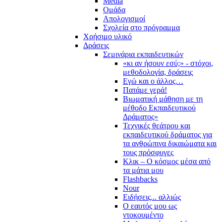
Media
Ομάδα
Απολογισμοί
Σχολεία στο πρόγραμμα
Χρήσιμο υλικό
Δράσεις
Σεμινάρια εκπαιδευτικών
«κι αν ήσουν εσύ;» - στόχοι,
μεθοδολογία, δράσεις
Εγώ και ο άλλος…
Πατάμε γερά!
Βιωματική μάθηση με τη
μέθοδο Εκπαιδευτικού
Δράματος»
Τεχνικές θεάτρου και
εκπαιδευτικού δράματος για
τα ανθρώπινα δικαιώματα και
τους πρόσφυγες
Κλικ – Ο κόσμος μέσα από
τα μάτια μου
Flashbacks
Nour
Ειδήσεις... αλλιώς
Ο εαυτός μου ως
ντοκουμέντο