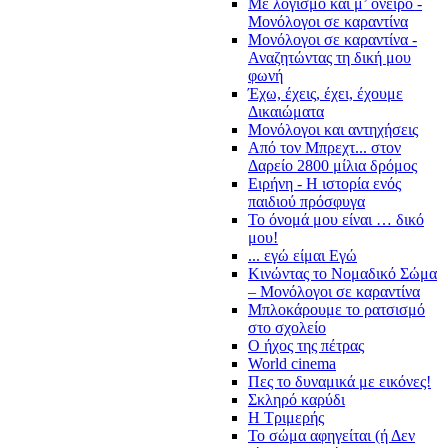
Με λογισμό και μ’ όνειρο -
Μονόλογοι σε καραντίνα
Μονόλογοι σε καραντίνα -
Αναζητώντας τη δική μου
φωνή
Έχω, έχεις, έχει, έχουμε
Δικαιώματα
Μονόλογοι και αντηχήσεις
Από τον Μπρεχτ... στον
Δαρείο 2800 μίλια δρόμος
Ειρήνη - Η ιστορία ενός
παιδιού πρόσφυγα
Το όνομά μου είναι … δικό
μου!
... εγώ είμαι Εγώ
Κινώντας το Νομαδικό Σώμα
– Μονόλογοι σε καραντίνα
Μπλοκάρουμε το ρατσισμό
στο σχολείο
Ο ήχος της πέτρας
World cinema
Πες το δυναμικά με εικόνες!
Σκληρό καρύδι
Η Τριμερής
Το σώμα αφηγείται (ή Δεν