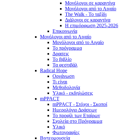
Μονόλογοι σε καραντίνα
Μονόλογοι από το Αιγαίο
The Walk - Το ταξίδι
Διάλογοι σε καραντίνα
Η επιμόρφωση 2025-2026
Επικοινωνία
Μονόλογοι από το Αιγαίο
Μονόλογοι από το Αιγαίο
Το πρόγραμμα
Δρασεις
Το βιβλίο
Τα φεστιβάλ
Radical Hope
Οργάνωση
Τι είναι
Μεθοδολογία
Υλικό - εκδηλώσεις
mPPACT
mPPACT - Στόχοι - Σκοποί
Ημερολόγιο Δράσεων
Το προφίλ των Εταίρων
Σχολεία στο Πρόγραμμα
Υλικό
Φωτογραφίες
Βιντεομουσεία