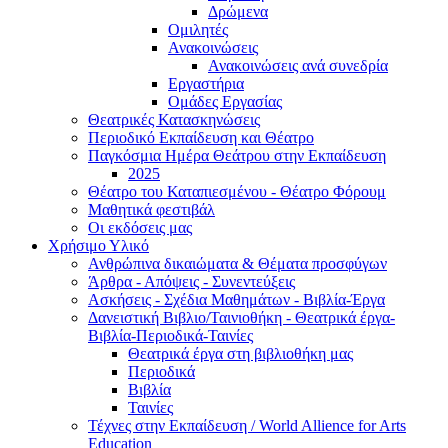
Δρώμενα
Ομιλητές
Ανακοινώσεις
Ανακοινώσεις ανά συνεδρία
Εργαστήρια
Ομάδες Εργασίας
Θεατρικές Κατασκηνώσεις
Περιοδικό Εκπαίδευση και Θέατρο
Παγκόσμια Ημέρα Θεάτρου στην Εκπαίδευση
2025
Θέατρο του Καταπιεσμένου - Θέατρο Φόρουμ
Μαθητικά φεστιβάλ
Οι εκδόσεις μας
Χρήσιμο Υλικό
Ανθρώπινα δικαιώματα & Θέματα προσφύγων
Άρθρα - Απόψεις - Συνεντεύξεις
Ασκήσεις - Σχέδια Μαθημάτων - Βιβλία-Έργα
Δανειστική Βιβλιο/Ταινιοθήκη - Θεατρικά έργα-
Βιβλία-Περιοδικά-Ταινίες
Θεατρικά έργα στη βιβλιοθήκη μας
Περιοδικά
Βιβλία
Ταινίες
Τέχνες στην Εκπαίδευση / World Allience for Arts
Education