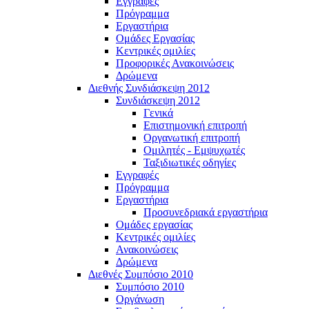
Εγγραφές
Πρόγραμμα
Εργαστήρια
Ομάδες Εργασίας
Κεντρικές ομιλίες
Προφορικές Ανακοινώσεις
Δρώμενα
Διεθνής Συνδιάσκεψη 2012
Συνδιάσκεψη 2012
Γενικά
Επιστημονική επιτροπή
Οργανωτική επιτροπή
Ομιλητές - Εμψυχωτές
Ταξιδιωτικές οδηγίες
Εγγραφές
Πρόγραμμα
Εργαστήρια
Προσυνεδριακά εργαστήρια
Ομάδες εργασίας
Κεντρικές ομιλίες
Ανακοινώσεις
Δρώμενα
Διεθνές Συμπόσιο 2010
Συμπόσιο 2010
Οργάνωση