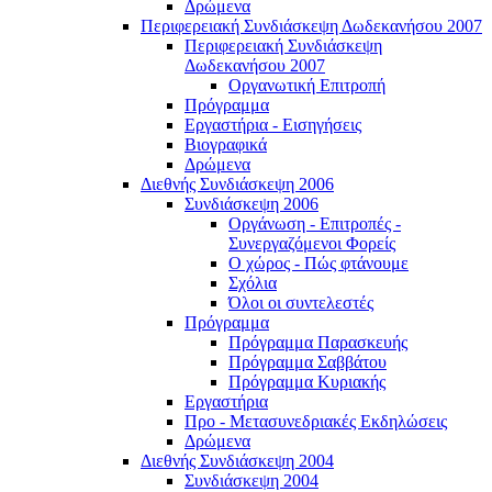
Δρώμενα
Περιφερειακή Συνδιάσκεψη Δωδεκανήσου 2007
Περιφερειακή Συνδιάσκεψη
Δωδεκανήσου 2007
Οργανωτική Επιτροπή
Πρόγραμμα
Εργαστήρια - Εισηγήσεις
Βιογραφικά
Δρώμενα
Διεθνής Συνδιάσκεψη 2006
Συνδιάσκεψη 2006
Οργάνωση - Επιτροπές -
Συνεργαζόμενοι Φορείς
Ο χώρος - Πώς φτάνουμε
Σχόλια
Όλοι οι συντελεστές
Πρόγραμμα
Πρόγραμμα Παρασκευής
Πρόγραμμα Σαββάτου
Πρόγραμμα Κυριακής
Εργαστήρια
Προ - Μετασυνεδριακές Εκδηλώσεις
Δρώμενα
Διεθνής Συνδιάσκεψη 2004
Συνδιάσκεψη 2004