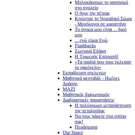
Μπλοκάρουμε το ρατσισμό
στο σχολείο
Ο ήχος της πέτρας
Κινώντας το Νομαδικό Σώμα
- Μονόλογοι σε καραντίνα
Το όνομα μου είναι ... δικό
μου
... εγώ είμαι Εγώ
Flashbacks
Ζωντανά Εδάφη
Η Τριμερής Επιτροπή!
«Τα παιδιά που τους έκλεψαν
το χαμόγελο»
Εκπαίδευση στελεχών
Μαθητικά φεστιβάλ - Ημέρες
Δράσης
ΜΑΖΙ
Μαθητικός διαγωνισμός
Διαδραστικές παραστάσεις
Η πολύχρωμη μετανάστευση
της πεταλούδας
Να τους πάρετε στα σπίτια
σας!
Περάσματα
Our Space