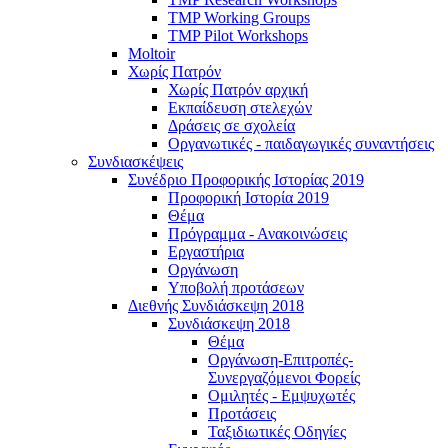
TMP Working Groups
TMP Pilot Workshops
Moltoir
Χωρίς Πατρόν
Χωρίς Πατρόν αρχική
Εκπαίδευση στελεχών
Δράσεις σε σχολεία
Οργανωτικές - παιδαγωγικές συναντήσεις
Συνδιασκέψεις
Συνέδριο Προφορικής Ιστορίας 2019
Προφορική Ιστορία 2019
Θέμα
Πρόγραμμα - Ανακοινώσεις
Εργαστήρια
Οργάνωση
Υποβολή προτάσεων
Διεθνής Συνδιάσκεψη 2018
Συνδιάσκεψη 2018
Θέμα
Οργάνωση-Επιτροπές-
Συνεργαζόμενοι Φορείς
Ομιλητές - Εμψυχωτές
Προτάσεις
Ταξιδιωτικές Οδηγίες