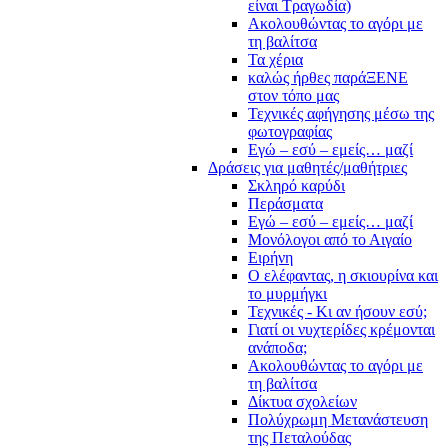
είναι Τραγωδία)
Ακολουθώντας το αγόρι με
τη βαλίτσα
Τα χέρια
καλώς ήρθες παράΞΕΝΕ
στον τόπο μας
Τεχνικές αφήγησης μέσω της
φωτογραφίας
Εγώ – εσύ – εμείς… μαζί
Δράσεις για μαθητές/μαθήτριες
Σκληρό καρύδι
Περάσματα
Εγώ – εσύ – εμείς… μαζί
Μονόλογοι από το Αιγαίο
Ειρήνη
Ο ελέφαντας, η σκιουρίνα και
το μυρμήγκι
Τεχνικές - Κι αν ήσουν εσύ;
Γιατί οι νυχτερίδες κρέμονται
ανάποδα;
Ακολουθώντας το αγόρι με
τη βαλίτσα
Δίκτυα σχολείων
Πολύχρωμη Μετανάστευση
της Πεταλούδας