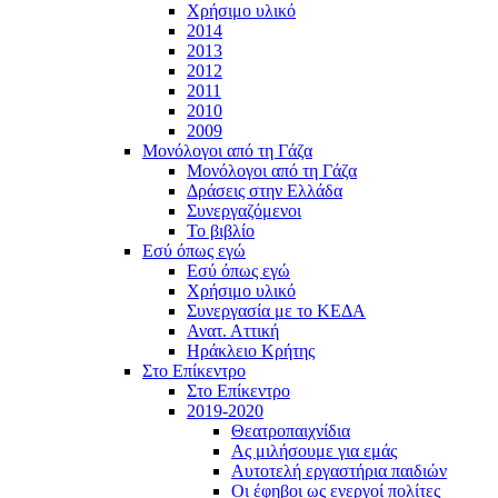
Χρήσιμο υλικό
2014
2013
2012
2011
2010
2009
Μονόλογοι από τη Γάζα
Μονόλογοι από τη Γάζα
Δράσεις στην Ελλάδα
Συνεργαζόμενοι
To βιβλίο
Εσύ όπως εγώ
Εσύ όπως εγώ
Χρήσιμο υλικό
Συνεργασία με το ΚΕΔΑ
Ανατ. Αττική
Ηράκλειο Κρήτης
Στο Επίκεντρο
Στο Επίκεντρο
2019-2020
Θεατροπαιχνίδια
Ας μιλήσουμε για εμάς
Αυτοτελή εργαστήρια παιδιών
Οι έφηβοι ως ενεργοί πολίτες