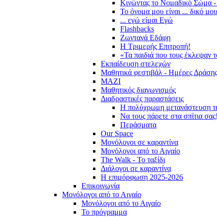
Κινώντας το Νομαδικό Σώμα -
Το όνομα μου είναι ... δικό μο
... εγώ είμαι Εγώ
Flashbacks
Ζωντανά Εδάφη
Η Τριμερής Επιτροπή!
«Τα παιδιά που τους έκλεψαν 
Εκπαίδευση στελεχών
Μαθητικά φεστιβάλ - Ημέρες Δράση
ΜΑΖΙ
Μαθητικός διαγωνισμός
Διαδραστικές παραστάσεις
Η πολύχρωμη μετανάστευση τ
Να τους πάρετε στα σπίτια σας
Περάσματα
Our Space
Μονόλογοι σε καραντίνα
Μονόλογοι από το Αιγαίο
The Walk - Το ταξίδι
Διάλογοι σε καραντίνα
Η επιμόρφωση 2025-2026
Επικοινωνία
Μονόλογοι από το Αιγαίο
Μονόλογοι από το Αιγαίο
Το πρόγραμμα