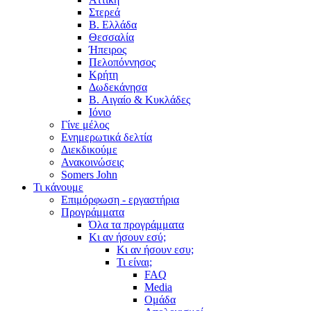
Στερεά
Β. Ελλάδα
Θεσσαλία
Ήπειρος
Πελοπόννησος
Κρήτη
Δωδεκάνησα
Β. Αιγαίο & Κυκλάδες
Ιόνιο
Γίνε μέλος
Ενημερωτικά δελτία
Διεκδικούμε
Ανακοινώσεις
Somers John
Τι κάνουμε
Επιμόρφωση - εργαστήρια
Προγράμματα
Όλα τα προγράμματα
Κι αν ήσουν εσύ;
Κι αν ήσουν εσυ;
Τι είναι;
FAQ
Media
Ομάδα