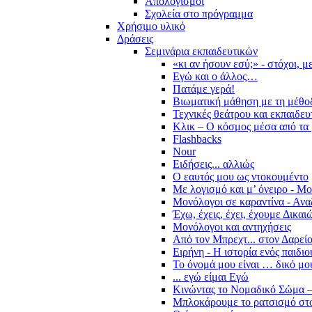
Απολογισμοί
Σχολεία στο πρόγραμμα
Χρήσιμο υλικό
Δράσεις
Σεμινάρια εκπαιδευτικών
«κι αν ήσουν εσύ;» - στόχοι, 
Εγώ και ο άλλος…
Πατάμε γερά!
Βιωματική μάθηση με τη μέθο
Τεχνικές θεάτρου και εκπαιδευ
Κλικ – Ο κόσμος μέσα από τα 
Flashbacks
Nour
Ειδήσεις... αλλιώς
Ο εαυτός μου ως ντοκουμέντο
Με λογισμό και μ’ όνειρο - Μ
Μονόλογοι σε καραντίνα - Ανα
Έχω, έχεις, έχει, έχουμε Δικα
Μονόλογοι και αντηχήσεις
Από τον Μπρεχτ... στον Δαρεί
Ειρήνη - Η ιστορία ενός παιδι
Το όνομά μου είναι … δικό μο
... εγώ είμαι Εγώ
Κινώντας το Νομαδικό Σώμα –
Μπλοκάρουμε το ρατσισμό στο