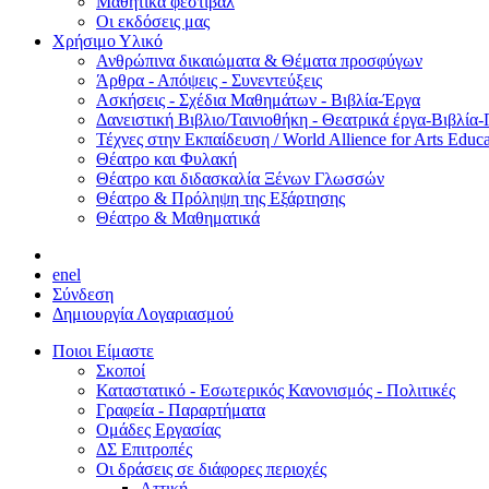
Μαθητικά φεστιβάλ
Οι εκδόσεις μας
Χρήσιμο Υλικό
Ανθρώπινα δικαιώματα & Θέματα προσφύγων
Άρθρα - Απόψεις - Συνεντεύξεις
Ασκήσεις - Σχέδια Μαθημάτων - Βιβλία-Έργα
Δανειστική Βιβλιο/Ταινιοθήκη - Θεατρικά έργα-Βιβλία-
Τέχνες στην Εκπαίδευση / World Allience for Arts Educa
Θέατρο και Φυλακή
Θέατρο και διδασκαλία Ξένων Γλωσσών
Θέατρο & Πρόληψη της Εξάρτησης
Θέατρο & Μαθηματικά
en
el
Σύνδεση
Δημιουργία Λογαριασμού
Ποιοι Είμαστε
Σκοποί
Καταστατικό - Εσωτερικός Κανονισμός - Πολιτικές
Γραφεία - Παραρτήματα
Ομάδες Εργασίας
ΔΣ Επιτροπές
Οι δράσεις σε διάφορες περιοχές
Αττική