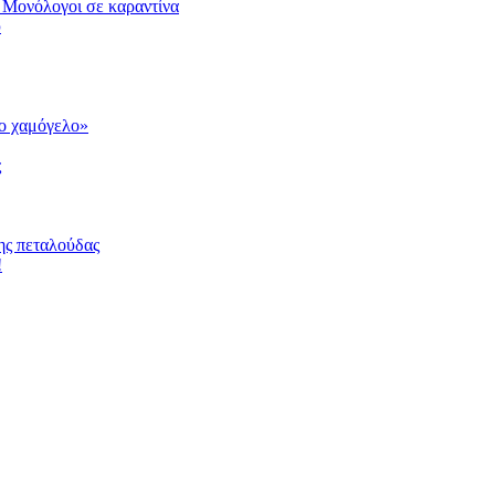
 Μονόλογοι σε καραντίνα
υ
το χαμόγελο»
ς
ης πεταλούδας
!