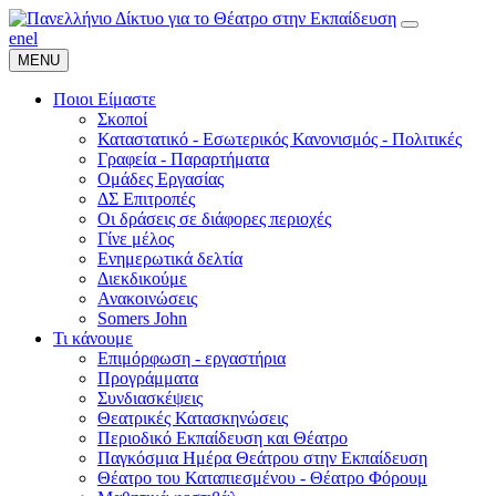
en
el
MENU
Ποιοι Είμαστε
Σκοποί
Καταστατικό - Εσωτερικός Κανονισμός - Πολιτικές
Γραφεία - Παραρτήματα
Ομάδες Εργασίας
ΔΣ Επιτροπές
Οι δράσεις σε διάφορες περιοχές
Γίνε μέλος
Ενημερωτικά δελτία
Διεκδικούμε
Ανακοινώσεις
Somers John
Τι κάνουμε
Επιμόρφωση - εργαστήρια
Προγράμματα
Συνδιασκέψεις
Θεατρικές Κατασκηνώσεις
Περιοδικό Εκπαίδευση και Θέατρο
Παγκόσμια Ημέρα Θεάτρου στην Εκπαίδευση
Θέατρο του Καταπιεσμένου - Θέατρο Φόρουμ