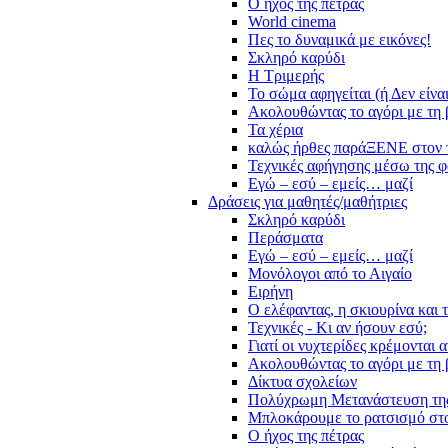
Ο ήχος της πέτρας
World cinema
Πες το δυναμικά με εικόνες!
Σκληρό καρύδι
Η Τριμερής
Το σώμα αφηγείται (ή Δεν είνα
Ακολουθώντας το αγόρι με τη 
Τα χέρια
καλώς ήρθες παράΞΕΝΕ στον 
Τεχνικές αφήγησης μέσω της 
Εγώ – εσύ – εμείς… μαζί
Δράσεις για μαθητές/μαθήτριες
Σκληρό καρύδι
Περάσματα
Εγώ – εσύ – εμείς… μαζί
Μονόλογοι από το Αιγαίο
Ειρήνη
Ο ελέφαντας, η σκιουρίνα και 
Τεχνικές - Κι αν ήσουν εσύ;
Γιατί οι νυχτερίδες κρέμονται 
Ακολουθώντας το αγόρι με τη 
Δίκτυα σχολείων
Πολύχρωμη Μετανάστευση τη
Μπλοκάρουμε το ρατσισμό στο
Ο ήχος της πέτρας