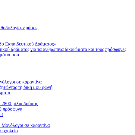
μεθοδολογία, δράσεις
δο Εκπαιδευτικού Δράματος»
τικού δράματος για τα ανθρώπινα δικαιώματα και τους πρόσφυγες
μάτια μου
ονόλογοι σε καραντίνα
ζητώντας τη δική μου φωνή
ιώματα
ο 2800 μίλια δρόμος
ού πρόσφυγα
υ!
 Μονόλογοι σε καραντίνα
 σχολείο