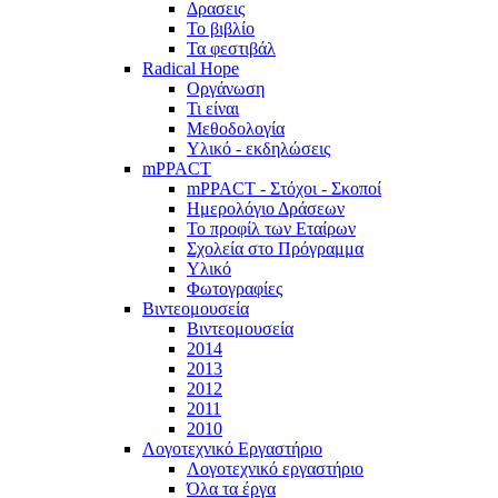
Δρασεις
Το βιβλίο
Τα φεστιβάλ
Radical Hope
Οργάνωση
Τι είναι
Μεθοδολογία
Υλικό - εκδηλώσεις
mPPACT
mPPACT - Στόχοι - Σκοποί
Ημερολόγιο Δράσεων
Το προφίλ των Εταίρων
Σχολεία στο Πρόγραμμα
Υλικό
Φωτογραφίες
Βιντεομουσεία
Βιντεομουσεία
2014
2013
2012
2011
2010
Λογοτεχνικό Εργαστήριο
Λογοτεχνικό εργαστήριο
Όλα τα έργα