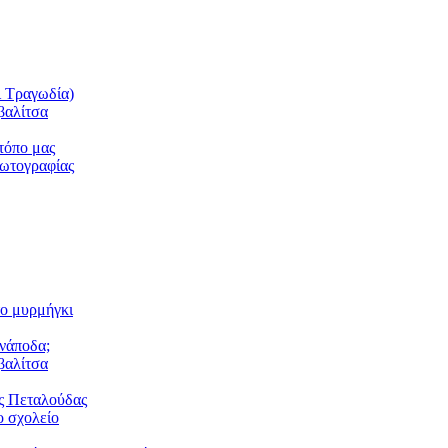
ι Τραγωδία)
βαλίτσα
τόπο μας
φωτογραφίας
το μυρμήγκι
ανάποδα;
βαλίτσα
ς Πεταλούδας
 σχολείο