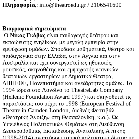
Πληροφορίες
: info@theatroedu.gr / 2106541600
Βιογραφικά σημειώματα
Ο
Νίκος Γκόβας
είναι παιδαγωγός θεάτρου και
εκπαιδευτής ενηλίκων, με μεγάλη εμπειρία στην
εμψύχωση ομάδων. Σπούδασε μαθηματικά, θέατρο και
παιδαγωγικά στην Ελλάδα, στην Αγγλία και στην
Αυστραλία και έχει συνεργαστεί ως ηθοποιός,
μουσικός, σκηνοθέτης και εμψυχωτής νεανικών
θεατρικών εργαστηρίων με Δημοτικά Θέατρα,
ΔΗΠΕΘΕ, Πανεπιστήμια και ανεξάρτητες ομάδες. Το
1994 ιδρύει στο Λονδίνο το TheatreLab Company
(Hellenic Foundation Award 1997) και σκηνοθετεί τις
παραστάσεις του μέχρι το 1998 (European Festival of
Theatre in Camden London, Διεθνές Φεστιβάλ
«Θεατρική Άνοιξη» στη Θεσσαλονίκη, κ.α.). Ως
Υπεύθυνος Πολιτιστικών Θεμάτων στη Διεύθυνση
Δευτεροβάθμιας Εκπαίδευσης Ανατολικής Αττικής
(1998-2014) αναπτύσσει τοπικά πολιτιστικά δίκτυα με