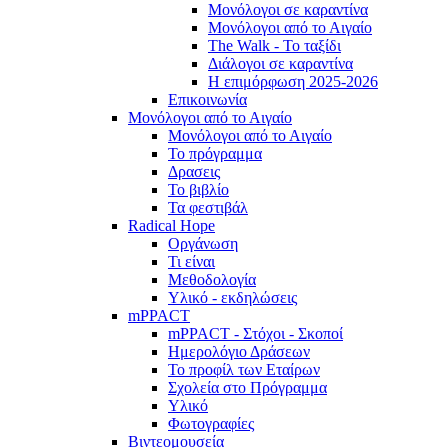
Μονόλογοι σε καραντίνα
Μονόλογοι από το Αιγαίο
The Walk - Το ταξίδι
Διάλογοι σε καραντίνα
Η επιμόρφωση 2025-2026
Επικοινωνία
Μονόλογοι από το Αιγαίο
Μονόλογοι από το Αιγαίο
Το πρόγραμμα
Δρασεις
Το βιβλίο
Τα φεστιβάλ
Radical Hope
Οργάνωση
Τι είναι
Μεθοδολογία
Υλικό - εκδηλώσεις
mPPACT
mPPACT - Στόχοι - Σκοποί
Ημερολόγιο Δράσεων
Το προφίλ των Εταίρων
Σχολεία στο Πρόγραμμα
Υλικό
Φωτογραφίες
Βιντεομουσεία