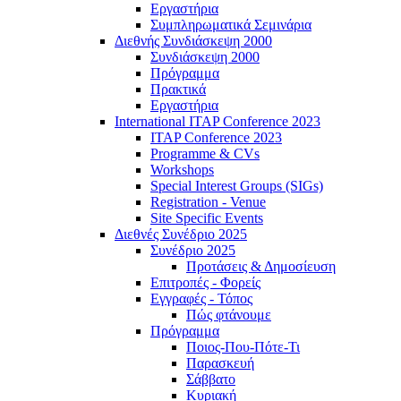
Εργαστήρια
Συμπληρωματικά Σεμινάρια
Διεθνής Συνδιάσκεψη 2000
Συνδιάσκεψη 2000
Πρόγραμμα
Πρακτικά
Εργαστήρια
International ITAP Conference 2023
ITAP Conference 2023
Programme & CVs
Workshops
Special Interest Groups (SIGs)
Registration - Venue
Site Specific Events
Διεθνές Συνέδριο 2025
Συνέδριο 2025
Προτάσεις & Δημοσίευση
Επιτροπές - Φορείς
Εγγραφές - Τόπος
Πώς φτάνουμε
Πρόγραμμα
Ποιος-Που-Πότε-Τι
Παρασκευή
Σάββατο
Κυριακή