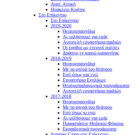
Ανατ. Αττική
Ηράκλειο Κρήτης
Στο Επίκεντρο
Στο Επίκεντρο
2019-2020
Θεατροπαιχνίδια
Ας μιλήσουμε για εμάς
Αυτοτελή εργαστήρια παιδιών
Οι έφηβοι ως ενεργοί πολίτες
Δράσεις εν καιρώ καραντίνας
2018-2019
Θεατροπαιχνίδια
Με τα φτερά του θεάτρου
Εσύ όπως και εγώ
Εργαστήρια Ενηλίκων
Θεατροπαιδαγωγικά προγράμματα
Αυτοτελή εργαστήρια παιδιών
2017-2018
Θεατροπαιχνίδια
Με τα φτερά του θεάτρου
Εσύ όπως κι εγώ
Ας μιλήσουμε για εμάς
Παραστάσεις Θεάτρου Φόρουμ
Εκπαιδευτικά προγράμματα
Summer Camp στο Επίκεντρο