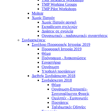
TMP Working Groups
TMP Pilot Workshops
Moltoir
Χωρίς Πατρόν
Χωρίς Πατρόν αρχική
Εκπαίδευση στελεχών
Δράσεις σε σχολεία
Οργανωτικές - παιδαγωγικές συναντήσεις
Συνδιασκέψεις
Συνέδριο Προφορικής Ιστορίας 2019
Προφορική Ιστορία 2019
Θέμα
Πρόγραμμα - Ανακοινώσεις
Εργαστήρια
Οργάνωση
Υποβολή προτάσεων
Διεθνής Συνδιάσκεψη 2018
Συνδιάσκεψη 2018
Θέμα
Οργάνωση-Επιτροπές-
Συνεργαζόμενοι Φορείς
Ομιλητές - Εμψυχωτές
Προτάσεις
Ταξιδιωτικές Οδηγίες