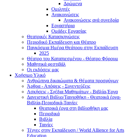
Δρώμενα
Ομιλητές
Ανακοινώσεις
Ανακοινώσεις ανά συνεδρία
Εργαστήρια
Ομάδες Εργασίας
Θεατρικές Κατασκηνώσεις
Περιοδικό Εκπαίδευση και Θέατρο
Παγκόσμια Ημέρα Θεάτρου στην Εκπαίδευση
2025
Θέατρο του Καταπιεσμένου - Θέατρο Φόρουμ
Μαθητικά φεστιβάλ
Οι εκδόσεις μας
Χρήσιμο Υλικό
Ανθρώπινα δικαιώματα & Θέματα προσφύγων
Άρθρα - Απόψεις - Συνεντεύξεις
Ασκήσεις - Σχέδια Μαθημάτων - Βιβλία-Έργα
Δανειστική Βιβλιο/Ταινιοθήκη - Θεατρικά έργα-
Βιβλία-Περιοδικά-Ταινίες
Θεατρικά έργα στη βιβλιοθήκη μας
Περιοδικά
Βιβλία
Ταινίες
Τέχνες στην Εκπαίδευση / World Allience for Arts
Education