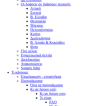
Οι δράσεις σε διάφορες περιοχές
Αττική
Στερεά
Β. Ελλάδα
Θεσσαλία
Ήπειρος
Πελοπόννησος
Κρήτη
Δωδεκάνησα
Β. Αιγαίο & Κυκλάδες
Ιόνιο
Γίνε μέλος
Ενημερωτικά δελτία
Διεκδικούμε
Ανακοινώσεις
Somers John
Τι κάνουμε
Επιμόρφωση - εργαστήρια
Προγράμματα
Όλα τα προγράμματα
Κι αν ήσουν εσύ;
Κι αν ήσουν εσυ;
Τι είναι;
FAQ