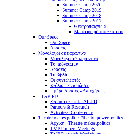
Summer Camp 2020
Summer Camp 2019
Summer Camp 2018
Summer Camp 2017
Θεατροπαιχνίδια
Με τα φτερά του θεάτρου
Our Space
Our Space
Δράσεις
Μονόλογοι σε καραντίνα
Μονόλογοι σε καραντίνα
Το πρόγραμμα
Δράσεις
Το βιβλίο
Οι συντελεστές
Σχόλια - Εντυπώσεις
Ημέρα Δράσης - Αντηχήσεις
I-TAP-PD
Σχετικά με το I-TAP-PD
Partners & Research
Activities- Conference
Theatre.makes.politics#theatre.power.politics
Αρχική - Theatre.makes.politics
TMP Partners Meetings
TMP Research Workshops