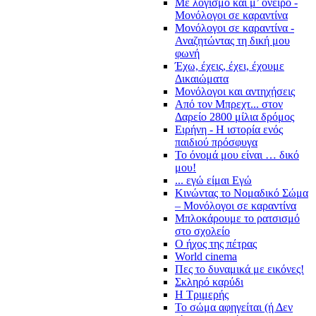
Με λογισμό και μ’ όνειρο -
Μονόλογοι σε καραντίνα
Μονόλογοι σε καραντίνα -
Αναζητώντας τη δική μου
φωνή
Έχω, έχεις, έχει, έχουμε
Δικαιώματα
Μονόλογοι και αντηχήσεις
Από τον Μπρεχτ... στον
Δαρείο 2800 μίλια δρόμος
Ειρήνη - Η ιστορία ενός
παιδιού πρόσφυγα
Το όνομά μου είναι … δικό
μου!
... εγώ είμαι Εγώ
Κινώντας το Νομαδικό Σώμα
– Μονόλογοι σε καραντίνα
Μπλοκάρουμε το ρατσισμό
στο σχολείο
Ο ήχος της πέτρας
World cinema
Πες το δυναμικά με εικόνες!
Σκληρό καρύδι
Η Τριμερής
Το σώμα αφηγείται (ή Δεν