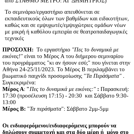
από ΣΤΑΘΜΟ ΜΕΤΡΟ: ΑΓ ΔΗΜΗΤΡΙΟΣ)
Το σεμινάριο/εργαστήριο απευθύνεται σε
εκπαιδευτικούς όλων των βαθμίδων και ειδικοτήτων,
καθώς και σε εμψυχωτές/εμψυχώτριες ομάδων νέων
με μικρή ή καθόλου εμπειρία σε θεατροπαιδαγωγικές
τεχνικές
ΠΡΟΣΟΧΗ:
Το εργαστήριο
"Πες το δυναμικά με
εικόνες!"
είναι το Μέρος Α του διήμερου σεμιναρίου
του προγράμματος "κι αν ήσουν εσύ;" που γίνεται στην
Αθήνα 24-25/11/2023. Το Μέρος Β περιλαμβάνει το
βιωματικό παιχνίδι προσομοίωσης "
Τα Περάσματα"
.
Συγκεκριμένα:
Μέρος Α
"
Πες το δυναμικά με εικόνες:"
:
Παρασκευή:
:
17:30 (προσέλευση 17:15) - 20:30 και Σάββατο 9:30-
13:00
Μέρος Β:
"
Τα περάσματα
":
Σάββατο 2μμ-5μμ
Οι ενδιαφερόμενοι/ενδιαφερόμενες μπορούν να
δηλώσουν συμμετοχή και στα δύο μέρη ή μόνο στο