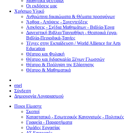
Μαθητικά φεστιβάλ
Οι εκδόσεις μας
Χρήσιμο Υλικό
Ανθρώπινα δικαιώματα & Θέματα προσφύγων
Άρθρα - Απόψεις - Συνεντεύξεις
Ασκήσεις - Σχέδια Μαθημάτων - Βιβλία-Έργα
Δανειστική Βιβλιο/Ταινιοθήκη - Θεατρικά έργα-
Βιβλία-Περιοδικά-Ταινίες
Τέχνες στην Εκπαίδευση / World Allience for Arts
Education
Θέατρο και Φυλακή
Θέατρο και διδασκαλία Ξένων Γλωσσών
Θέατρο & Πρόληψη της Εξάρτησης
Θέατρο & Μαθηματικά
en
el
Σύνδεση
Δημιουργία Λογαριασμού
Ποιοι Είμαστε
Σκοποί
Καταστατικό - Εσωτερικός Κανονισμός - Πολιτικές
Γραφεία - Παραρτήματα
Ομάδες Εργασίας
ΔΣ Επιτροπές