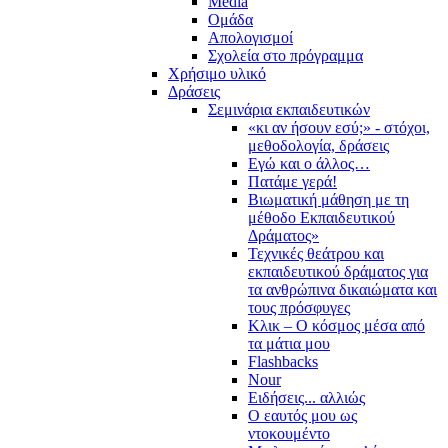
Media
Ομάδα
Απολογισμοί
Σχολεία στο πρόγραμμα
Χρήσιμο υλικό
Δράσεις
Σεμινάρια εκπαιδευτικών
«κι αν ήσουν εσύ;» - στόχοι,
μεθοδολογία, δράσεις
Εγώ και ο άλλος…
Πατάμε γερά!
Βιωματική μάθηση με τη
μέθοδο Εκπαιδευτικού
Δράματος»
Τεχνικές θεάτρου και
εκπαιδευτικού δράματος για
τα ανθρώπινα δικαιώματα και
τους πρόσφυγες
Κλικ – Ο κόσμος μέσα από
τα μάτια μου
Flashbacks
Nour
Ειδήσεις... αλλιώς
Ο εαυτός μου ως
ντοκουμέντο