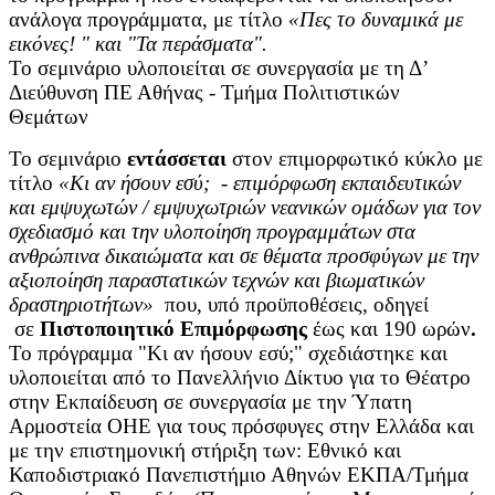
ανάλογα προγράμματα, με τίτλο
«Πες το δυναμικά με
εικόνες! " και "Τα περάσματα".
Το σεμινάριο υλοποιείται σε συνεργασία με τη Δ’
Διεύθυνση ΠΕ Αθήνας - Τμήμα Πολιτιστικών
Θεμάτων
Το σεμινάριο
εντάσσεται
στον επιμορφωτικό κύκλο με
τίτλο
«Κι αν ήσουν εσύ; - επιμόρφωση εκπαιδευτικών
και εμψυχωτών / εμψυχωτριών νεανικών ομάδων για τον
σχεδιασμό και την υλοποίηση προγραμμάτων στα
ανθρώπινα δικαιώματα και σε θέματα προσφύγων με την
αξιοποίηση παραστατικών τεχνών και βιωματικών
δραστηριοτήτων»
που, υπό προϋποθέσεις, οδηγεί
σε
Πιστοποιητικό Επιμόρφωσης
έως και 190 ωρών
.
Το πρόγραμμα "Κι αν ήσουν εσύ;" σχεδιάστηκε και
υλοποιείται από το Πανελλήνιο Δίκτυο για το Θέατρο
στην Εκπαίδευση σε συνεργασία με την Ύπατη
Αρμοστεία ΟΗΕ για τους πρόσφυγες στην Ελλάδα και
με την επιστημονική στήριξη των: Εθνικό και
Καποδιστριακό Πανεπιστήμιο Αθηνών ΕΚΠΑ/Τμήμα