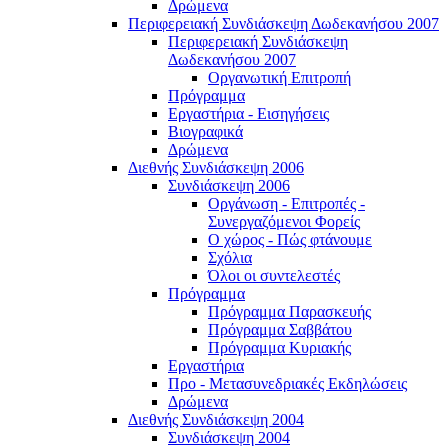
Δρώμενα
Περιφερειακή Συνδιάσκεψη Δωδεκανήσου 2007
Περιφερειακή Συνδιάσκεψη
Δωδεκανήσου 2007
Οργανωτική Επιτροπή
Πρόγραμμα
Εργαστήρια - Εισηγήσεις
Βιογραφικά
Δρώμενα
Διεθνής Συνδιάσκεψη 2006
Συνδιάσκεψη 2006
Οργάνωση - Επιτροπές -
Συνεργαζόμενοι Φορείς
Ο χώρος - Πώς φτάνουμε
Σχόλια
Όλοι οι συντελεστές
Πρόγραμμα
Πρόγραμμα Παρασκευής
Πρόγραμμα Σαββάτου
Πρόγραμμα Κυριακής
Εργαστήρια
Προ - Μετασυνεδριακές Εκδηλώσεις
Δρώμενα
Διεθνής Συνδιάσκεψη 2004
Συνδιάσκεψη 2004