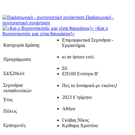
Παιδαγωγική -
συντονιστική συνάντηση
«Και ο
Βυσσινόκηπός μας είναι θαυμάσιος!»
Επιμορφωτικά Σεμινάρια -
Κατηγορία Δράσης
Εργαστήρια
κι αν ήσουν εσύ;
Προγράμματα
Σ6
Σ4/Σ20κλπ
ΕΠ100 Ενότητα Β'
Σεμινάρια
Πες το δυναμικά με εικόνες!
εκπαιδευτικών
2023 δ΄τρίμηνο
Έτος
Αθήνα
Πόλεις
Γκόβας Νίκος
Εμψυχωτές
Κρίθαρη Χριστίνα