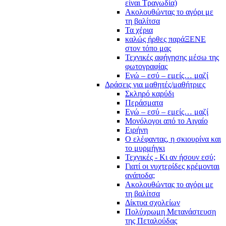
είναι Τραγωδία)
Ακολουθώντας το αγόρι με
τη βαλίτσα
Τα χέρια
καλώς ήρθες παράΞΕΝΕ
στον τόπο μας
Τεχνικές αφήγησης μέσω της
φωτογραφίας
Εγώ – εσύ – εμείς… μαζί
Δράσεις για μαθητές/μαθήτριες
Σκληρό καρύδι
Περάσματα
Εγώ – εσύ – εμείς… μαζί
Μονόλογοι από το Αιγαίο
Ειρήνη
Ο ελέφαντας, η σκιουρίνα και
το μυρμήγκι
Τεχνικές - Κι αν ήσουν εσύ;
Γιατί οι νυχτερίδες κρέμονται
ανάποδα;
Ακολουθώντας το αγόρι με
τη βαλίτσα
Δίκτυα σχολείων
Πολύχρωμη Μετανάστευση
της Πεταλούδας