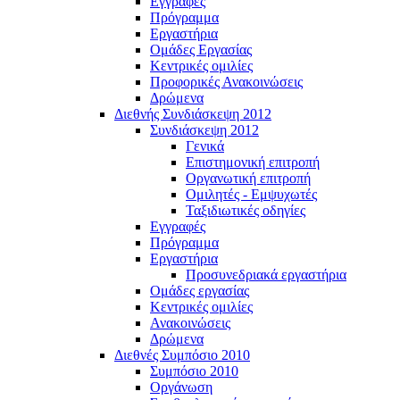
Εγγραφές
Πρόγραμμα
Εργαστήρια
Ομάδες Εργασίας
Κεντρικές ομιλίες
Προφορικές Ανακοινώσεις
Δρώμενα
Διεθνής Συνδιάσκεψη 2012
Συνδιάσκεψη 2012
Γενικά
Επιστημονική επιτροπή
Οργανωτική επιτροπή
Ομιλητές - Εμψυχωτές
Ταξιδιωτικές οδηγίες
Εγγραφές
Πρόγραμμα
Εργαστήρια
Προσυνεδριακά εργαστήρια
Ομάδες εργασίας
Κεντρικές ομιλίες
Ανακοινώσεις
Δρώμενα
Διεθνές Συμπόσιο 2010
Συμπόσιο 2010
Οργάνωση