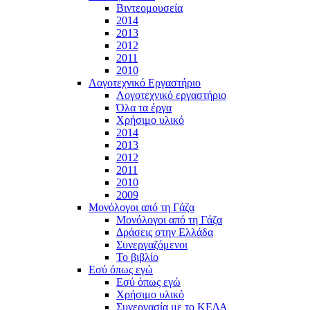
Βιντεομουσεία
2014
2013
2012
2011
2010
Λογοτεχνικό Εργαστήριο
Λογοτεχνικό εργαστήριο
Όλα τα έργα
Χρήσιμο υλικό
2014
2013
2012
2011
2010
2009
Μονόλογοι από τη Γάζα
Μονόλογοι από τη Γάζα
Δράσεις στην Ελλάδα
Συνεργαζόμενοι
To βιβλίο
Εσύ όπως εγώ
Εσύ όπως εγώ
Χρήσιμο υλικό
Συνεργασία με το ΚΕΔΑ