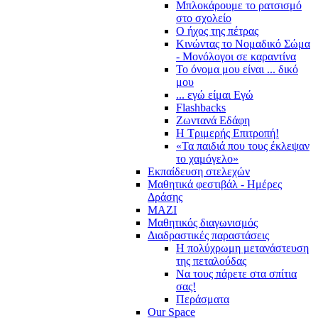
Μπλοκάρουμε το ρατσισμό
στο σχολείο
Ο ήχος της πέτρας
Κινώντας το Νομαδικό Σώμα
- Μονόλογοι σε καραντίνα
Το όνομα μου είναι ... δικό
μου
... εγώ είμαι Εγώ
Flashbacks
Ζωντανά Εδάφη
Η Τριμερής Επιτροπή!
«Τα παιδιά που τους έκλεψαν
το χαμόγελο»
Εκπαίδευση στελεχών
Μαθητικά φεστιβάλ - Ημέρες
Δράσης
ΜΑΖΙ
Μαθητικός διαγωνισμός
Διαδραστικές παραστάσεις
Η πολύχρωμη μετανάστευση
της πεταλούδας
Να τους πάρετε στα σπίτια
σας!
Περάσματα
Our Space