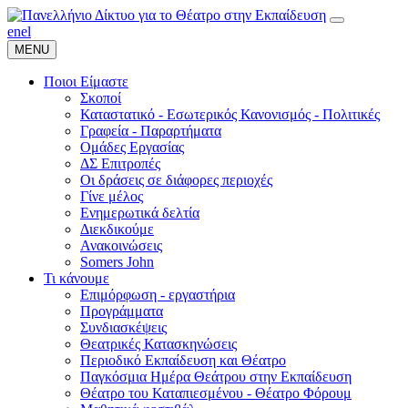
en
el
MENU
Ποιοι Είμαστε
Σκοποί
Καταστατικό - Εσωτερικός Κανονισμός - Πολιτικές
Γραφεία - Παραρτήματα
Ομάδες Εργασίας
ΔΣ Επιτροπές
Οι δράσεις σε διάφορες περιοχές
Γίνε μέλος
Ενημερωτικά δελτία
Διεκδικούμε
Ανακοινώσεις
Somers John
Τι κάνουμε
Επιμόρφωση - εργαστήρια
Προγράμματα
Συνδιασκέψεις
Θεατρικές Κατασκηνώσεις
Περιοδικό Εκπαίδευση και Θέατρο
Παγκόσμια Ημέρα Θεάτρου στην Εκπαίδευση
Θέατρο του Καταπιεσμένου - Θέατρο Φόρουμ